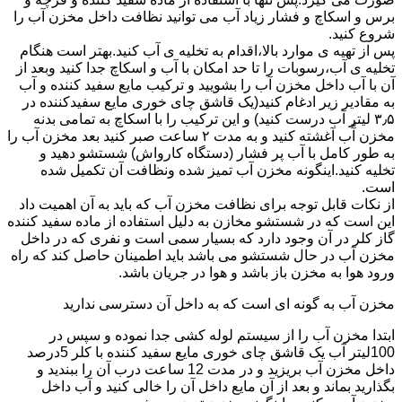
برس و اسکاچ و فشار زیاد آب می توانید نظافت داخل مخزن آب را
شروع کنید.
پس از تهیه ی موارد بالا،اقدام به تخلیه ی آب کنید.بهتر است هنگام
تخلیه ی آب،رسوبات را تا حد امکان با آب و اسکاچ جدا کنید وبعد از
آن با آب داخل مخزن آب را بشویید و ترکیب مایع سفید کننده و آب
به مقادیر زیر ادغام کنید(یک قاشق چای خوری مایع سفیدکننده در
۳٫۵ لیتر آب درست کنید) و این ترکیب را با اسکاچ به تمامی بدنه
مخزن آّب آغشته کنید و به مدت ۲ ساعت صبر کنید بعد مخزن آب را
به طور کامل با آب پر فشار (دستگاه کارواش) شستشو دهید و
تخلیه کنید.اینگونه مخزن آب تمیز شده ونظافت آن تکمیل شده
است.
از نکات قابل توجه برای نظافت مخزن آب که باید به آن اهمیت داد
این است که در شستشو مخازن به دلیل استفاده از ماده سفید کننده
گاز کلر در آن وجود دارد که بسیار سمی است و نفری که در داخل
مخزن آب در حال شستشو می باشد باید اطمینان حاصل کند که راه
ورود هوا به مخزن باز باشد و هوا در جریان باشد.
مخزن آب به گونه ای است که به داخل آن دسترسی ندارید
ابتدا مخزن آب را از سیستم لوله کشی جدا نموده و سپس در
100لیتر آب یک قاشق چای خوری مایع سفید کننده با کلر 5درصد
داخل مخزن آب بریزید و در مدت 12 ساعت درب آن را ببندید و
بگذارید بماند و بعد از آن مایع داخل آن را خالی کنید و آب داخل