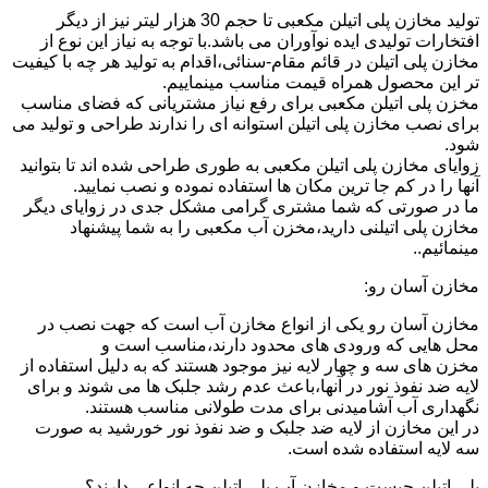
تولید مخازن پلی اتیلن مکعبی تا حجم 30 هزار لیتر نیز از دیگر
افتخارات تولیدی ایده نوآوران می باشد.با توجه به نیاز این نوع از
مخازن پلی اتیلن در قائم مقام-سنائی،اقدام به تولید هر چه با کیفیت
تر این محصول همراه قیمت مناسب مینماییم.
مخزن پلی اتیلن مکعبی برای رفع نیاز مشتریانی که فضای مناسب
برای نصب مخازن پلی اتیلن استوانه ای را ندارند طراحی و تولید می
شود.
زوایای مخازن پلی اتیلن مکعبی به طوری طراحی شده اند تا بتوانید
آنها را در کم جا ترین مکان ها استفاده نموده و نصب نمایید.
ما در صورتی که شما مشتری گرامی مشکل جدی در زوایای دیگر
مخازن پلی اتیلنی دارید،مخزن آب مکعبی را به شما پیشنهاد
مینمائیم..
مخازن آسان رو:
مخازن آسان رو یکی از انواع مخازن آب است که جهت نصب در
محل هایی که ورودی های محدود دارند،مناسب است و
مخزن های سه و چهار لایه نیز موجود هستند که به دلیل استفاده از
لایه ضد نفوذ نور در آنها،باعث عدم رشد جلبک ها می شوند و برای
نگهداری آب آشامیدنی برای مدت طولانی مناسب هستند.
در این مخازن از لایه ضد جلبک و ضد نفوذ نور خورشید به صورت
سه لایه استفاده شده است.
پلی اتیلن چیست و مخازن آب پلی اتیلن چه انواعی دارند؟