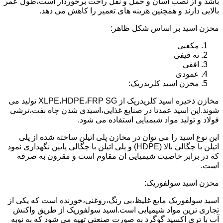
باشد و از نصب آسان و حمل و نقل راحت برخوردار است،طول عمر
بالایی دارند و همچنین هزینه های تعمیر را کاهش می دهد.
مخزن اسید بر اساس شکل ظاهر:
مکعبی
ته قیفی
افقی
عمودی
مخزن اسید کلریدریک:
مخازن ذخیره اسید کلریدریک از XLPE،HDPE،FRP SG تولید می
شوند.این اسید عمدتا در صنایع غذایی،اسیدی شدن چاه نفت،ترشی
فولاد و تولید مواد شیمیایی استفاده می شود.
این نوع اسید را می توان در مخازن پلی اتیلن ساخته شده از پلی
اتیلن با چگالی بالا (HDPE) و پلی اتیلن با چگالی پایین نگهداری نمود
که در برابر خاصیت شیمیایی ان مقاوم است و مقرون به صرفه
است.
مخزن اسید سولفوریک:
اسید سولفوریک مایع غلیظ،بی رنگ،روغنی،خورنده است که یکی از
تجاری ترین مواد شیمیایی است.اسید سولفوریک از طریق واکنش
آب با تری اکسید گوگرد به صورت صنعتی تهیه می شود که به نوبه