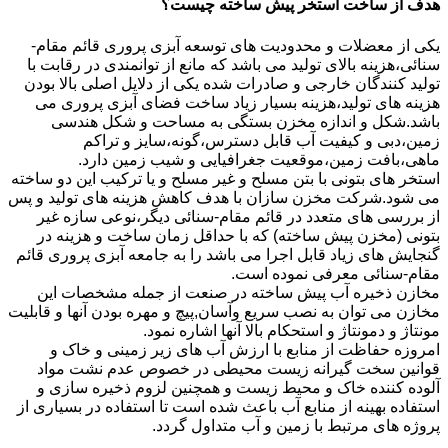
هدف از ساخت استخر پیش ساخته چیست؟
یکی از معضلات و محدودیت های توسعه آبزی پروری قائم مقام-
سنائی،هزینه بالای تولید می باشد که مانع از توانمندی در رقابت با
تولید کنندگان خارجی و صادرات شده یکی از دلایل اصلی بالا بودن
هزینه های تولید،هزینه بسیار زیاد ساخت فضای آبزی پروری می
باشد.شکل و اندازه مخزن بستگی به مساحت و شکل هندسی
زمین،دبی و کیفیت آب قابل دسترس،گونه،سایز و تراکم
ماهی،بافت زمین،موقعیت جغرافیایی و شیب زمین دارد.
استخر های بتونی با بتن مسلح و غیر مسلح و یا ترکیب این دو ساخته
می شود.شرکت مخزن سازان با هدف کاهش هزینه های تولید و پس
از بررسی های متعدد در قائم مقام-سنائی دیگر،نوعی سازه غیر
بتونی (مخزن پیش ساخته) که با حداقل زمان ساخت و هزینه در
گنجایش های زیاد قابل اجرا می باشد را به جامعه آبزی پروری قائم
مقام-سنائی معرفی نموده است.
مخازن ذخیره آب پیش ساخته در صنعت از جمله مشخصات این
مخازن می توان به نصب سریع وآسان,پیچ و مهره بودن آنها و قابلیت
مونتاژ و دمونتاژ و استحکام بالا آنها اشاره نمود.
امروزه حفاظت از منابع با ارزش آب های زیر زمینی و خاک و
قوانین سخت گیرانه زیست محیطی در خصوص عدم نشت مواد
آلوده کننده خاک و محیط زیست و همچنین لزوم ذخیره سازی و
استفاده بهینه از منابع آب باعث شده است تا استفاده در بسیاری از
پروژه های مرتبط با زمین و آب متداول گردد.