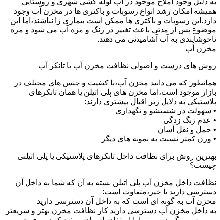
به دلیل وجود املاح موجود در آب لوله کشی شهری و روستایی
همیشه امکان رشد انواع رسوبات و باکتری ها در مخزن آب وجود
دارد.این رسوبات و باکتری ها ممکن است بیماری زا نباشند،اما این
موضوع پس از مدتی باعث تغییر در رنگ و مزه آب می شود و مزه
ناخوشایندی به آب آشامیدنی می دهند.
مخزن آب
روش های درست و اصولی نظافت مخزن آب یا تانکر آب
همانطور که می دانید مخزن آب،با کیفیت و جنس های مختلف در
بازار موجود است،اما مخزن های پلی اتیلن یا همان تانکرهای
پلاستیکی به دلایل زیر اقبال بیشتری دارند:
• سهولت در شستشو و نگهداری
• عدم زنگ زدگی
• حمل و نقل آسان
• وزن کمتر نسبت به نمونه های دیگر
بهترین روش برای نظافت داخل تانکرهای پلاستیکی یا پلی اتیلنی
چیست؟
نظافت داخل مخزن آب پلی اتیلن بسته به آن که شما به داخل آن
دسترسی دارید یا خیر،متفاوت است:
مخزن آب به گونه ای است که به داخل آن دسترسی دارید
به داخل مخزن آب دسترسی دارید کار نظافت مخزن بهتر و سریعتر
صورت می گیرد.پس تنها با استفاده از ماده سفید کننده و فرچه و