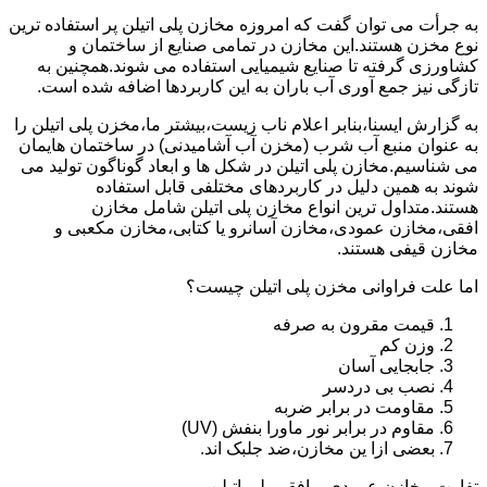
به جرأت می توان گفت که امروزه مخازن پلی اتیلن پر استفاده ترین
نوع مخزن هستند.این مخازن در تمامی صنایع از ساختمان و
کشاورزی گرفته تا صنایع شیمیایی استفاده می شوند.همچنین به
تازگی نیز جمع آوری آب باران به این کاربردها اضافه شده است.
به گزارش ایسنا،بنابر اعلام ناب زیست،بیشتر ما،مخزن پلی اتیلن را
به عنوان منبع آب شرب (مخزن آب آشامیدنی) در ساختمان هایمان
می شناسیم.مخازن پلی اتیلن در شکل ها و ابعاد گوناگون تولید می
شوند به همین دلیل در کاربردهای مختلفی قابل استفاده
هستند.متداول ترین انواع مخازن پلی اتیلن شامل مخازن
افقی،مخازن عمودی،مخازن آسانرو یا کتابی،مخازن مکعبی و
مخازن قیفی هستند.
اما علت فراوانی مخزن پلی اتیلن چیست؟
قیمت مقرون به صرفه
وزن کم
جابجایی آسان
نصب بی دردسر
مقاومت در برابر ضربه
مقاوم در برابر نور ماورا بنفش (UV)
بعضی ازا ین مخازن،ضد جلبک اند.
تفاوت مخازن عمودی و افقی پلی اتیلن