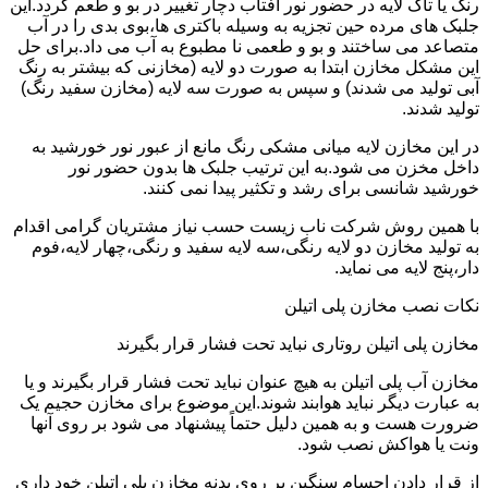
رنگ یا تاک لایه در حضور نور آفتاب دچار تغییر در بو و طعم گردد.این
جلبک های مرده حین تجزیه به وسیله باکتری ها،بوی بدی را در آب
متصاعد می ساختند و بو و طعمی نا مطبوع به آب می داد.برای حل
این مشکل مخازن ابتدا به صورت دو لایه (مخازنی که بیشتر به رنگ
آبی تولید می شدند) و سپس به صورت سه لایه (مخازن سفید رنگ)
تولید شدند.
در این مخازن لایه میانی مشکی رنگ مانع از عبور نور خورشید به
داخل مخزن می شود.به این ترتیب جلبک ها بدون حضور نور
خورشید شانسی برای رشد و تکثیر پیدا نمی کنند.
با همین روش شرکت ناب زیست حسب نیاز مشتریان گرامی اقدام
به تولید مخازن دو لایه رنگی،سه لایه سفید و رنگی،چهار لایه،فوم
دار،پنج لایه می نماید.
نکات نصب مخازن پلی اتیلن
مخازن پلی اتیلن روتاری نباید تحت فشار قرار بگیرند
مخازن آب پلی اتیلن به هیچ عنوان نباید تحت فشار قرار بگیرند و یا
به عبارت دیگر نباید هوابند شوند.این موضوع برای مخازن حجیم یک
ضرورت هست و به همین دلیل حتماً پیشنهاد می شود بر روی آنها
ونت یا هواکش نصب شود.
از قرار دادن اجسام سنگین بر روی بدنه مخازن پلی اتیلن خود داری