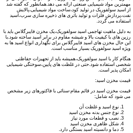
مهمترین مواد شیمیایی صنعتی ارائه می دهد.همانطور که گفته شد
از اسید سولفوریک در تولید کود،ساخت مواد شیمیایی،پالایش
نفت،پردازش فلزات و تولید باتری های ذخیره سازی سرب،اسید
استفاده می گردد.
به دلیل ماهیت تهاجمی اسید سولفوریک،یک مخزن فایبرگلاس باید با
رزین های با کیفیت بالا و شیشه مقاوم در برابر اسید ساخته شود.با
این حال مخزن های اسید فایبرگلاس برای نگهداری انواع اسید ها به
ویژه اسید سولفوریک بسیار مناسب است.
هنگام کار با اسید سولفوریک،همیشه باید از تجهیزات حفاظتی
شخصی استفاده شود.حتی در غلظت های پایین،سوختگی شیمیایی
امکان پذیر است.
قیمت مخزن اسید:
قیمت مخزن اسید در قائم مقام-سنائی با فاکتورهای زیر مشخص
می شود که شامل:
نوع اسید و غلظت آن
نوع جنس بدنه مخزن اسید
نصب و قطعات مورد نیاز
شکل ظاهری مخزن اسید
دما و دانسیته اسید بستگی دارد.