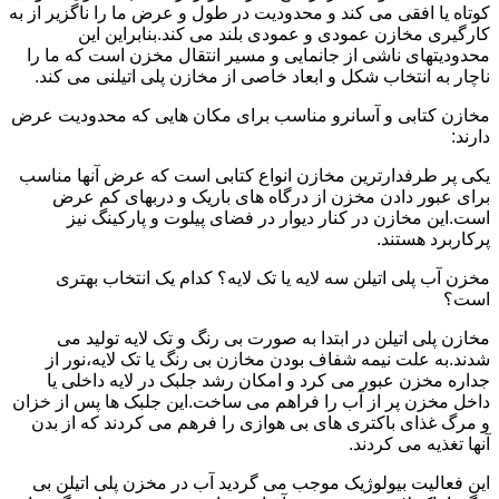
کوتاه یا افقی می کند و محدودیت در طول و عرض ما را ناگزیر از به
کارگیری مخازن عمودی و عمودی بلند می کند.بنابراین این
محدودیتهای ناشی از جانمایی و مسیر انتقال مخزن است که ما را
ناچار به انتخاب شکل و ابعاد خاصی از مخازن پلی اتیلنی می کند.
مخازن کتابی و آسانرو مناسب برای مکان هایی که محدودیت عرض
دارند:
یکی پر طرفدارترین مخازن انواع کتابی است که عرض آنها مناسب
برای عبور دادن مخزن از درگاه های باریک و دربهای کم عرض
است.این مخازن در کنار دیوار در فضای پیلوت و پارکینگ نیز
پرکاربرد هستند.
مخزن آب پلی اتیلن سه لایه یا تک لایه؟ کدام یک انتخاب بهتری
است؟
مخازن پلی اتیلن در ابتدا به صورت بی رنگ و تک لایه تولید می
شدند.به علت نیمه شفاف بودن مخازن بی رنگ یا تک لایه،نور از
جداره مخزن عبور می کرد و امکان رشد جلبک در لایه داخلی یا
داخل مخزن پر از آب را فراهم می ساخت.این جلبک ها پس از خزان
و مرگ غذای باکتری های بی هوازی را فرهم می کردند که از بدن
آنها تغذیه می کردند.
این فعالیت بیولوژیک موجب می گردید آب در مخزن پلی اتیلن بی