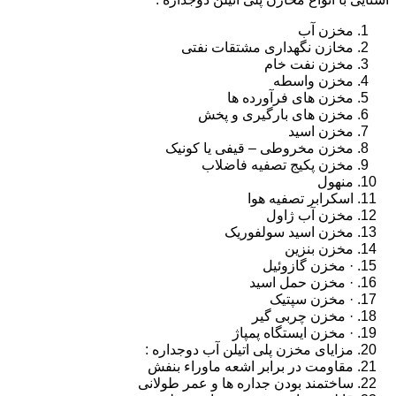
مخزن آب
مخازن نگهداری مشتقات نفتی
مخزن نفت خام
مخزن واسطه
مخزن های فرآورده ها
مخزن های بارگیری و پخش
مخزن اسید
مخزن مخروطی – قیفی یا کونیک
مخزن پکیج تصفیه فاضلاب
منهول
اسکرابر تصفیه هوا
مخزن آب ژاول
مخزن اسید سولفوریک
مخزن بنزین
· مخزن گازوئیل
· مخزن حمل اسید
· مخزن سپتیک
· مخزن چربی گیر
· مخزن ایستگاه پمپاژ
مزایای مخزن پلی اتیلن آب دوجداره :
مقاومت در برابر اشعه ماوراء بنفش
ساختمند بودن جداره ها و عمر طولانی