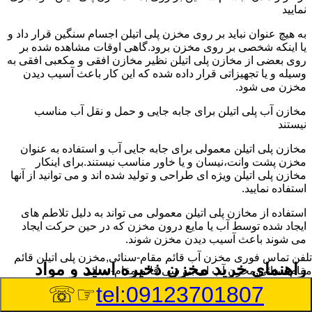
نمایید
به هیچ عنوان نباید بر روی مخزن پلی اتیلن اجسام سنگین قرار داد و
یا اینکه شخصی بر روی مخزن برود.گاهی اوقات مشاهده شده بر
روی بعضی از مخازن پلی اتیلن نظیر مخازن افقی و مکعبی افقی به
وسیله و یا تجهیزاتی قرار داده شده که این کار باعث آسیب دیدن
مخزن می شود.
مخازن آب پلی اتیلن برای جابه جایی و حمل و نقل آب مناسب
نیستند
مخازن پلی اتیلن معمولی برای جابه جایی آب و استفاده به عنوان
مخزن پشت وانت،نیسان و یا خاور مناسب نیستند.برای اینکار
مخازن پلی اتیلن ویژه ای طراحی و تولید شده اند و می توانید از آنها
استفاده نمایید.
استفاده از مخازن پلی اتیلن معمولی می تواند به دلیل تلاطم های
ایجاد شده توسط آب یا مایع درون مخزن که در حین حرکت ایجاد
می شوند باعث آسیب دیدن مخزن شوند.
تلفن تماس فوری
مخزن آب قائم مقام-سنائی,مخزن پلی اتیلن قائم
راهنمای خرید مخزن ذخیره اسید و مواد
مقام-سنائی,مخزن آب ای بی سی قائم مقام-سنائی
شیمیایی خورنده در قائم مقام-سنائی
☞☏
tel:09123701807