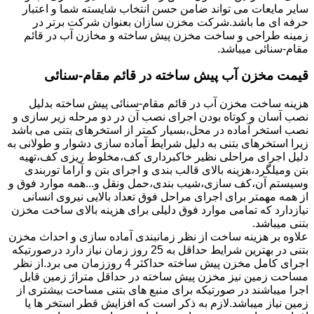
سایر مایعات می تواند ضامن حسن انتخاب شایسته شما و اعتبار
حرفه ای ما باشد.شرکت مخزن سازان بعنوان شرکت برتر در
زمینه طراحی و ساخت مخزن پیش ساخته و مخازن آب در قائم
مقام-سنائی میباشد.
قیمت مخزن آب پیش ساخته در قائم مقام-سنائی
هزینه ساخت مخزن آب در قائم مقام-سنائی پیش ساخته بدلیل
نصب آسان و کوتاه بودن اجرای نصب آن در دو مرحله زیر سازی و
نصب استخر آماده در محل،بسیار کمتر از استخرهای بتنی می باشد
زیرا استخرهای بتنی به دلیل شرایط آماده سازی دشوار و طولانی به
دلیل اجرای مراحلی نظیر خاکبرداری کف،مخلوط ریزی کف،تهیه
بتن ومیلگرد،هزینه بالای قالب بندی و اجرای بتن و آراما توربندی
وسیستم آن،کف سازی،شیب بندی،حمل ونقل و...همه موارد فوق و
از همه مهمتر برای اجرای مراحل فوق تعداد بالایی نیروی انسانی
نیازدارد که تمامی موارد فوق دلیلی برای هزینه بالای ساخت مخزن
بتنی میباشد.
علاوه بر هزینه ساخت از نظر زمانبندی آماده سازی و احداث مخزن
بتنی در بهترین شرایط حداقل به 25 روز زمان نیاز دارد درصورتیکه
اجرای کامل مخزن پیش ساخته حداکثر 4 روززمان می برد.از نظر
مساحت زمین نیز مخزن پیش ساخته در حداقل متراژ زمین قابل
اجرا میباشند در صورتیکه برای منبع های بتنی مساحت بیشتری از
زمین نیاز میباشد.لازم به ذکر است که افزایش قطر استخر ها یا