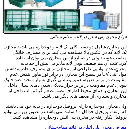
انواع مخزن پلی اتیلن در قائم مقام-سنائی
این مخازن شامل دو دسته کلی تک لایه و دوجداره می باشند.مخازن
تک لایه که در عکس بالا مشاهده می کنید برای مصارف خانگی
مناسب هستند ولی در صنایع از این مخازن نمی توان استفاده
کرد.علت آن هم ضعیف بودن لایه ها،نرمی بیش از حد بدنه
مخزن،عدم توانایی طراحی این مخازن برای مصارف خاص،نداشتن
مواد آنتی UV در سطح این مخازن در برابر نور ماورا بنفش،عدم
مقاومت در برابر ضربه،تعمیر و نشتی گیری بسیار سخت،ضد جلبک
نبودن،عدم مقاومت در برابر حرارت،یکی شدن دمای سیال داخل
این مخازن با دمای محیط اطراف نصب،طعم گرفتن آب داخل این
مخازن و بسیاری از ضعف های دیگر می باشد.
ولی مخازن دوجداره دارای پروفیل دوجداره در بدنه خود می باشند
که ارتفاع پروفیل حداقل ۱۰ سانت می باشد.در تصویر زیر می توانید
پروفیل بکار رفته در مخزن پلی اتیلن دوجداره را مشاهده کنید.
معرفی مخزن پلی اتیلن در قائم مقام-سنائی