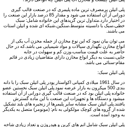
پلی اتیلن پرمصرف ترین ماده پلیمری که در صنعت قالب گیری
دورانی از آن استفاده می شود و مقدار 85 درصد بازار این صنعت را
در اختیار دارد.متداول ترین گریدهای این خانواده شامل: سبک
خطی،سبک با دانسیته متوسط،سنگین،شبکه ای شده و اتیلن استات
می باشند.
می توان بیان نمود که این نوع مخازن از جمله مخزن آب یکی از
انواع مخازن نگهداری سیالات و مواد شیمیایی می باشد.که در حال
حاضر به علت قیمت مناسب،وزن کم و سهولت در جابه
جایی،نسبت به دیگر انواع مخازن دارای متقاضیان زیادی در قائم
مقام-سنائی می باشد.
پلی اتیلن سبک:
در سال 1961 میلادی کمپانی اکواستار پودر پلی اتیلن سبک را با دانه
بندی 500 میکرون به بازار عرضه نمود.پلی اتیلن سبک نخستین عضو
خانواده پلی اتیلن بود که در صنعت قالب گیری دورانی از آن استفاده
میشود و دستگاه ها و تجهیزات این صنعت با این ماده گسترش
یافتند.پلی اتیلن سبک مشابه سایر پلیمرها از زنجیره های بلند تشکیل
شده از گروه های کوچک مولکولی به نام: (مونومر) متصل به یکدیگر
به وجود آمده است.
پلی اتیلن سبک شامل اتم های کربن و هیدروژن و تعداد زیادی شاخه