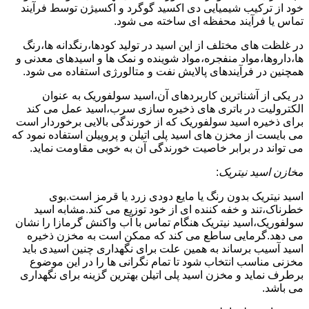
خود از ترکیب شیمیایی دی اکسید گوگرد و اکسیژن توسط فرآیند
تماس یا فرآیند محفظه ای ساخته می شود.
در غلظت های مختلف از این اسید در تولید کودها،رنگدانه ها،رنگ
ها،داروها،مواد منفجره،مواد شوینده و نمک ها و اسیدهای معدنی و
همچنین در فرآیندهای پالایش نفت و متالورژی استفاده می شود.
در یکی از آشناترین کاربردهای آن،اسید سولفوریک به عنوان
الکترولیت در باتری های ذخیره سازی سرب،اسید عمل می کند
برای ذخیره اسید سولفوریک که از خورندگی بالایی برخوردار است
می بایست از مخزن های اسید پلی اتیلن و پروپیلن استفاده نمود که
می تواند در برابر خاصیت خورندگی آن به خوبی مقاومت نماید.
مخازن اسید نیتریک
:
اسید نیتریک بدون رنگ یا مایع دودی زرد یا قرمز است.بوی
خطرناک،تند و خفه کننده ای از خود توزیع می کند.مشابه اسید
سولفوریک،اسید نیتریک هنگام تماس با آب واکنش گرمازا را نشان
می دهد.گرمایی ساطع می کند که ممکن است به مخزن ذخیره
اسید آسیب برساند به همین علت برای نگهداری چنین اسیدی باید
مخزنی مناسب انتخاب شود تا تمام نگرانی ها را در این موضوع
برطرف نماید و مخزن اسید پلی اتیلن بهترین گزینه برای نگهداری
می باشد.