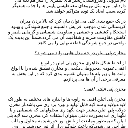
نام نیرویی واندروالسی،زنجیر های پلیمری را کنار هم نگه می
دارد.این نیرو مثل نیروهای مغناطیسی پلیمر ها را جذب همدیگر
کرده،سبب ایجاد یک توده متراکم خواهد شد.
در یک جمع بندی کلی می توان بیان کرد که بالا بردن میزان
کریستالی شدن موجب افزایش دانسیته و جمع شوندگی و بهبود
استحکام کششی و خمشی و مقاومت شیمیایی و گرمایی پلیمر و
کاهش مقاومت ضربه و شفافیت آن می گردد.ضمناً این پدیده یک
نواختی در جمع شوندگی قطعه نهایی را می کاهد.
مخازن پلی اتیلن در چه مدل هایی تولید می شوند؟
از لحاظ شکل ظاهری مخزن پلی اتیلن در انواع
افقی،عمودی،مخروطی،مکعبی و مخازن تطبیق شده را با انواع
وانت ها و زیر پله ها میتوان تقسیم بندی کرد که در این بخش به
معرفی برخی از آن ها می پردازیم.
مخزن پلی اتیلنی افقی:
مخزن پلی اتیلن افقی به زاویه ها و اندازه های مختلف به طور تک
لایه،دولایه و سه لایه قابل تولید و بهره برداری می باشد.از مخزن
دولایه پلی اتیلن بیشتر جهت نگهداری محلولهایی که شیمیایی و یا
نگهداری آب بصورت دفنی میتوان استفاده کرد.مخزن سه لایه پلی
اتیلن که بمنظور ممانعت از تابش نور خورشید به محلول و یا آب
طراحی می شود،که باعث جلوگیری از اثر نور خورشید بر روی