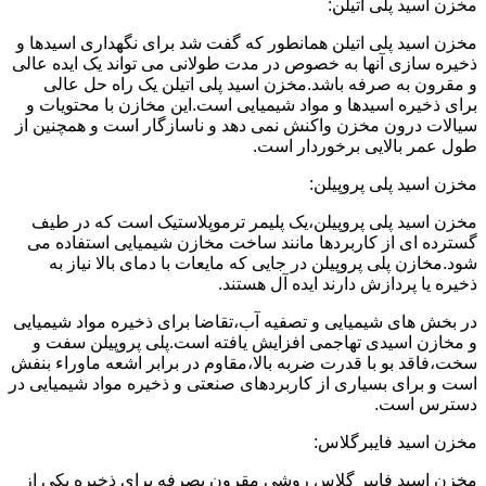
مخزن اسید پلی اتیلن:
مخزن اسید پلی اتیلن همانطور که گفت شد برای نگهداری اسیدها و
ذخیره سازی آنها به خصوص در مدت طولانی می تواند یک ایده عالی
و مقرون به صرفه باشد.مخزن اسید پلی اتیلن یک راه حل عالی
برای ذخیره اسیدها و مواد شیمیایی است.این مخازن با محتویات و
سیالات درون مخزن واکنش نمی دهد و ناسازگار است و همچنین از
طول عمر بالایی برخوردار است.
مخزن اسید پلی پروپیلن:
مخزن اسید پلی پروپیلن،یک پلیمر ترموپلاستیک است که در طیف
گسترده ای از کاربردها مانند ساخت مخازن شیمیایی استفاده می
شود.مخازن پلی پروپیلن در جایی که مایعات با دمای بالا نیاز به
ذخیره یا پردازش دارند ایده آل هستند.
در بخش های شیمیایی و تصفیه آب،تقاضا برای ذخیره مواد شیمیایی
و مخازن اسیدی تهاجمی افزایش یافته است.پلی پروپیلن سفت و
سخت،فاقد بو با قدرت ضربه بالا،مقاوم در برابر اشعه ماوراء بنفش
است و برای بسیاری از کاربردهای صنعتی و ذخیره مواد شیمیایی در
دسترس است.
مخزن اسید فایبرگلاس:
مخزن اسید فایبر گلاس روشی مقرون بصرفه برای ذخیره یکی از