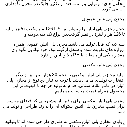
محلول های شیمیایی و یا ممانعت از تکثیر جلبک در مخزن نگهداری
آب می گردد.
مخزن پلی اتیلن عمودی:
حجم مخزن پلی اتیلن را میتوان بین 5 تا 126 مترمکعب (5 هزار لیتر
تا 126 هزار لیتر) در نظر گرفت.در انواع تک لایه،دولایه و
سه لایه که قابل تولید می باشد.مخزن پلی اتیلن عمودی همراه
دیواره های تقویت شده و شکل ارگونومیک خود توانایی نگهداری
مقدار بالایی از مایعات با PH بالا و پایین را دارد.
مخزن پلی اتیلن مکعبی
:
تولید مخازن پلی اتیلن مکعبی تا حجم 30 هزار لیتر نیز از دیگر
افتخارات تولیدی ما می باشد.با توجه به نیاز این نوع از مخازن پلی
اتیلن در قائم مقام-سنائی،اقدام به تولید هر چه با کیفیت تر این
محصول همراه قیمت مناسب مینماییم.
مخزن پلی اتیلن مکعبی برای رفع نیاز مشتریانی که فضای مناسب
برای نصب مخازن پلی اتیلن استوانه ای را ندارند طراحی و تولید می
شود.
زوایای مخازن پلی اتیلن مکعبی به طوری طراحی شده اند تا بتوانید
آنها را در کم جا ترین مکان ها استفاده نموده و نصب نمایید.