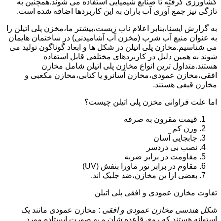
کشاورزی گرفته تا صنایع شیمیایی استفاده می شوند.همچنین به
تازگی نیز جمع آوری آب باران به این کاربردها اضافه شده است.
به گزارش ایسنا،بنابر اعلام ناب زیست،بیشتر ما،مخزن پلی اتیلن را
به عنوان منبع آب شرب (مخزن آب آشامیدنی) در ساختمان هایمان
می شناسیم.مخازن پلی اتیلن در شکل ها و ابعاد گوناگون تولید می
شوند به همین دلیل در کاربردهای مختلفی قابل استفاده
هستند.متداول ترین انواع مخازن پلی اتیلن شامل مخازن
افقی،مخازن عمودی،مخازن آسانرو یا کتابی،مخازن مکعبی و
مخازن قیفی هستند.
اما علت فراوانی مخزن پلی اتیلن چیست؟
قیمت مقرون به صرفه
وزن کم
جابجایی آسان
نصب بی دردسر
مقاومت در برابر ضربه
مقاوم در برابر نور ماورا بنفش (UV)
بعضی ازا ین مخازن،ضد جلبک اند.
تفاوت مخازن عمودی و افقی پلی اتیلن
شکل هندسی مخازن عمودی و افقی
: مخازن عمودی مانند یک
استوانه هستند که روی قاعده شان و به صورت ایستاده مورد