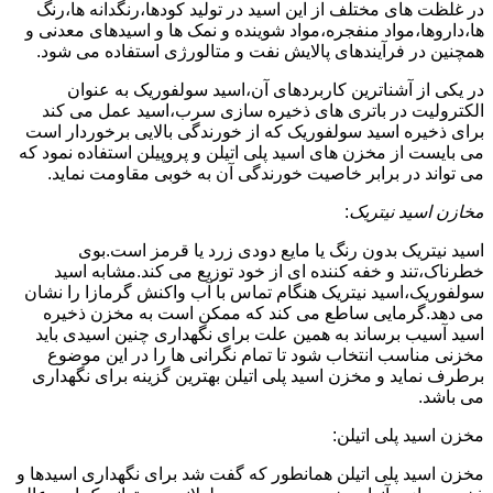
در غلظت های مختلف از این اسید در تولید کودها،رنگدانه ها،رنگ
ها،داروها،مواد منفجره،مواد شوینده و نمک ها و اسیدهای معدنی و
همچنین در فرآیندهای پالایش نفت و متالورژی استفاده می شود.
در یکی از آشناترین کاربردهای آن،اسید سولفوریک به عنوان
الکترولیت در باتری های ذخیره سازی سرب،اسید عمل می کند
برای ذخیره اسید سولفوریک که از خورندگی بالایی برخوردار است
می بایست از مخزن های اسید پلی اتیلن و پروپیلن استفاده نمود که
می تواند در برابر خاصیت خورندگی آن به خوبی مقاومت نماید.
مخازن اسید نیتریک
:
اسید نیتریک بدون رنگ یا مایع دودی زرد یا قرمز است.بوی
خطرناک،تند و خفه کننده ای از خود توزیع می کند.مشابه اسید
سولفوریک،اسید نیتریک هنگام تماس با آب واکنش گرمازا را نشان
می دهد.گرمایی ساطع می کند که ممکن است به مخزن ذخیره
اسید آسیب برساند به همین علت برای نگهداری چنین اسیدی باید
مخزنی مناسب انتخاب شود تا تمام نگرانی ها را در این موضوع
برطرف نماید و مخزن اسید پلی اتیلن بهترین گزینه برای نگهداری
می باشد.
مخزن اسید پلی اتیلن:
مخزن اسید پلی اتیلن همانطور که گفت شد برای نگهداری اسیدها و