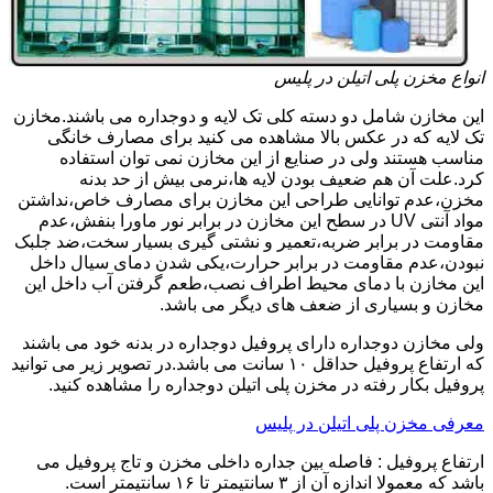
انواع مخزن پلی اتیلن در پلیس
این مخازن شامل دو دسته کلی تک لایه و دوجداره می باشند.مخازن
تک لایه که در عکس بالا مشاهده می کنید برای مصارف خانگی
مناسب هستند ولی در صنایع از این مخازن نمی توان استفاده
کرد.علت آن هم ضعیف بودن لایه ها،نرمی بیش از حد بدنه
مخزن،عدم توانایی طراحی این مخازن برای مصارف خاص،نداشتن
مواد آنتی UV در سطح این مخازن در برابر نور ماورا بنفش،عدم
مقاومت در برابر ضربه،تعمیر و نشتی گیری بسیار سخت،ضد جلبک
نبودن،عدم مقاومت در برابر حرارت،یکی شدن دمای سیال داخل
این مخازن با دمای محیط اطراف نصب،طعم گرفتن آب داخل این
مخازن و بسیاری از ضعف های دیگر می باشد.
ولی مخازن دوجداره دارای پروفیل دوجداره در بدنه خود می باشند
که ارتفاع پروفیل حداقل ۱۰ سانت می باشد.در تصویر زیر می توانید
پروفیل بکار رفته در مخزن پلی اتیلن دوجداره را مشاهده کنید.
معرفی مخزن پلی اتیلن در پلیس
ارتفاع پروفیل : فاصله بین جداره داخلی مخزن و تاج پروفیل می
باشد که معمولا اندازه آن از ۳ سانتیمتر تا ۱۶ سانتیمتر است.