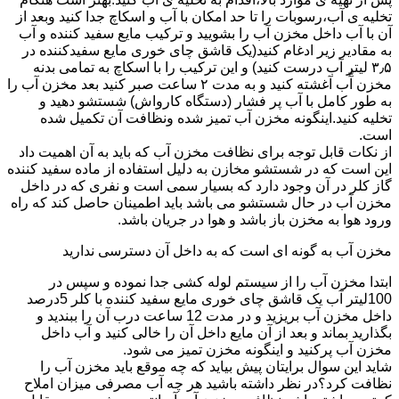
تخلیه ی آب،رسوبات را تا حد امکان با آب و اسکاچ جدا کنید وبعد از
آن با آب داخل مخزن آب را بشویید و ترکیب مایع سفید کننده و آب
به مقادیر زیر ادغام کنید(یک قاشق چای خوری مایع سفیدکننده در
۳٫۵ لیتر آب درست کنید) و این ترکیب را با اسکاچ به تمامی بدنه
مخزن آّب آغشته کنید و به مدت ۲ ساعت صبر کنید بعد مخزن آب را
به طور کامل با آب پر فشار (دستگاه کارواش) شستشو دهید و
تخلیه کنید.اینگونه مخزن آب تمیز شده ونظافت آن تکمیل شده
است.
از نکات قابل توجه برای نظافت مخزن آب که باید به آن اهمیت داد
این است که در شستشو مخازن به دلیل استفاده از ماده سفید کننده
گاز کلر در آن وجود دارد که بسیار سمی است و نفری که در داخل
مخزن آب در حال شستشو می باشد باید اطمینان حاصل کند که راه
ورود هوا به مخزن باز باشد و هوا در جریان باشد.
مخزن آب به گونه ای است که به داخل آن دسترسی ندارید
ابتدا مخزن آب را از سیستم لوله کشی جدا نموده و سپس در
100لیتر آب یک قاشق چای خوری مایع سفید کننده با کلر 5درصد
داخل مخزن آب بریزید و در مدت 12 ساعت درب آن را ببندید و
بگذارید بماند و بعد از آن مایع داخل آن را خالی کنید و آب داخل
مخزن آب پرکنید و اینگونه مخزن تمیز می شود.
شاید این سوال برایتان پیش بیاید که چه موقع باید مخزن آب را
نظافت کرد؟در نظر داشته باشید هر چه آب مصرفی میزان املاح