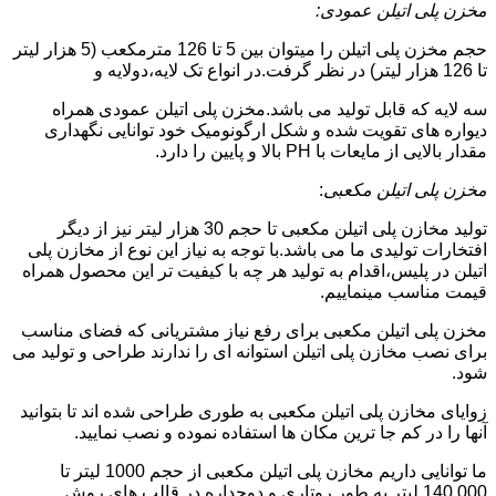
مخزن پلی اتیلن عمودی:
حجم مخزن پلی اتیلن را میتوان بین 5 تا 126 مترمکعب (5 هزار لیتر
تا 126 هزار لیتر) در نظر گرفت.در انواع تک لایه،دولایه و
سه لایه که قابل تولید می باشد.مخزن پلی اتیلن عمودی همراه
دیواره های تقویت شده و شکل ارگونومیک خود توانایی نگهداری
مقدار بالایی از مایعات با PH بالا و پایین را دارد.
مخزن پلی اتیلن مکعبی
:
تولید مخازن پلی اتیلن مکعبی تا حجم 30 هزار لیتر نیز از دیگر
افتخارات تولیدی ما می باشد.با توجه به نیاز این نوع از مخازن پلی
اتیلن در پلیس،اقدام به تولید هر چه با کیفیت تر این محصول همراه
قیمت مناسب مینماییم.
مخزن پلی اتیلن مکعبی برای رفع نیاز مشتریانی که فضای مناسب
برای نصب مخازن پلی اتیلن استوانه ای را ندارند طراحی و تولید می
شود.
زوایای مخازن پلی اتیلن مکعبی به طوری طراحی شده اند تا بتوانید
آنها را در کم جا ترین مکان ها استفاده نموده و نصب نمایید.
ما توانایی داریم مخازن پلی اتیلن مکعبی از حجم 1000 لیتر تا
140.000 لیتر به طور روتاری و دوجداره در قالب های روش