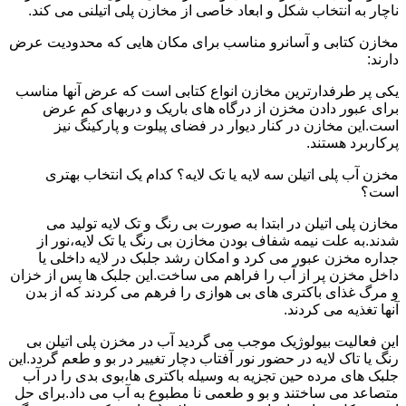
ناچار به انتخاب شکل و ابعاد خاصی از مخازن پلی اتیلنی می کند.
مخازن کتابی و آسانرو مناسب برای مکان هایی که محدودیت عرض
دارند:
یکی پر طرفدارترین مخازن انواع کتابی است که عرض آنها مناسب
برای عبور دادن مخزن از درگاه های باریک و دربهای کم عرض
است.این مخازن در کنار دیوار در فضای پیلوت و پارکینگ نیز
پرکاربرد هستند.
مخزن آب پلی اتیلن سه لایه یا تک لایه؟ کدام یک انتخاب بهتری
است؟
مخازن پلی اتیلن در ابتدا به صورت بی رنگ و تک لایه تولید می
شدند.به علت نیمه شفاف بودن مخازن بی رنگ یا تک لایه،نور از
جداره مخزن عبور می کرد و امکان رشد جلبک در لایه داخلی یا
داخل مخزن پر از آب را فراهم می ساخت.این جلبک ها پس از خزان
و مرگ غذای باکتری های بی هوازی را فرهم می کردند که از بدن
آنها تغذیه می کردند.
این فعالیت بیولوژیک موجب می گردید آب در مخزن پلی اتیلن بی
رنگ یا تاک لایه در حضور نور آفتاب دچار تغییر در بو و طعم گردد.این
جلبک های مرده حین تجزیه به وسیله باکتری ها،بوی بدی را در آب
متصاعد می ساختند و بو و طعمی نا مطبوع به آب می داد.برای حل