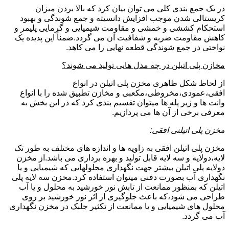
در یک جمع بندی کلی می توان بیان کرد که بالا بردن میزان
کریستالی شدن موجب افزایش دانسیته و جمع شوندگی و بهبود
استحکام کششی و خمشی و مقاومت شیمیایی و گرمایی پلیمر و
کاهش مقاومت ضربه و شفافیت آن می گردد.ضمناً این پدیده یک
نواختی در جمع شوندگی قطعه نهایی را می کاهد.
مخازن پلی اتیلن در چه مدل هایی تولید می شوند؟
از لحاظ شکل ظاهری مخزن پلی اتیلن در انواع
افقی،عمودی،مخروطی،مکعبی و مخازن تطبیق شده را با انواع
وانت ها و زیر پله ها میتوان تقسیم بندی کرد که در این بخش به
معرفی برخی از آن ها می پردازیم.
مخزن پلی اتیلنی افقی:
مخزن پلی اتیلن افقی به زاویه ها و اندازه های مختلف به طور تک
لایه،دولایه و سه لایه قابل تولید و بهره برداری می باشد.از مخزن
دولایه پلی اتیلن بیشتر جهت نگهداری محلولهایی که شیمیایی و یا
نگهداری آب بصورت دفنی میتوان استفاده کرد.مخزن سه لایه پلی
اتیلن که بمنظور ممانعت از تابش نور خورشید به محلول و یا آب
طراحی می شود،که باعث جلوگیری از اثر نور خورشید بر روی
محلول های شیمیایی و یا ممانعت از تکثیر جلبک در مخزن نگهداری
آب می گردد.