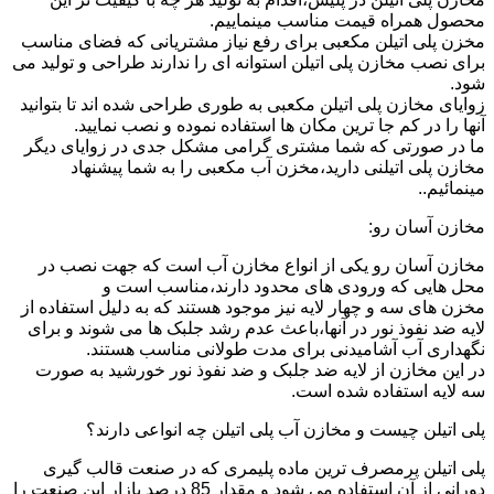
محصول همراه قیمت مناسب مینماییم.
مخزن پلی اتیلن مکعبی برای رفع نیاز مشتریانی که فضای مناسب
برای نصب مخازن پلی اتیلن استوانه ای را ندارند طراحی و تولید می
شود.
زوایای مخازن پلی اتیلن مکعبی به طوری طراحی شده اند تا بتوانید
آنها را در کم جا ترین مکان ها استفاده نموده و نصب نمایید.
ما در صورتی که شما مشتری گرامی مشکل جدی در زوایای دیگر
مخازن پلی اتیلنی دارید،مخزن آب مکعبی را به شما پیشنهاد
مینمائیم..
مخازن آسان رو:
مخازن آسان رو یکی از انواع مخازن آب است که جهت نصب در
محل هایی که ورودی های محدود دارند،مناسب است و
مخزن های سه و چهار لایه نیز موجود هستند که به دلیل استفاده از
لایه ضد نفوذ نور در آنها،باعث عدم رشد جلبک ها می شوند و برای
نگهداری آب آشامیدنی برای مدت طولانی مناسب هستند.
در این مخازن از لایه ضد جلبک و ضد نفوذ نور خورشید به صورت
سه لایه استفاده شده است.
پلی اتیلن چیست و مخازن آب پلی اتیلن چه انواعی دارند؟
پلی اتیلن پرمصرف ترین ماده پلیمری که در صنعت قالب گیری
دورانی از آن استفاده می شود و مقدار 85 درصد بازار این صنعت را