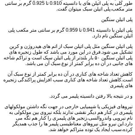
طور کلی به پلی اتیلن های با دانسیته 0.910 تا 0.925 گرم بر سانتی
متر مکعب،پلی اتیلن سبک میتوان گفت.
پلی اتیلن سنگین
پلی اتیلن با دانسیته 0.941 تا 0.959 گرم بر سانتی متر مکعب پلی
اتیلن سنگین نام دارد.
پلی اتیلن سنگین مثل پلی اتیلن سبک از اتم های هیدروژن و کربن
تشکیل می شود.فرق در این مورد می باشد که طول زنجیره های
پلی اتیلن سنگین ۵۰ بار بلندتر از پلی اتیلن سبک است و تراکم شاخه
های جانبی در آن ده برابر کمتر از نوع.سبک آن می باشد.
کاهش تعداد شاخه های کناری در آن ده برابر کمتر از نوع سبک آن
است.کاهش تعداد شاخه های کناری سبب افزایش پراکندگی زنجیره
های پلیمری
و در نتیجه بالا رفتن دانسیته پلیمر می گردد.
نیروهای فیزیکی یا شیمیایی خارجی در جهت نگه داشتن مولکولهای
پلیمری در کنار هم دیگر نقشی ندارند بلکه نیروی بین مولکولی به
نام نیرویی واندروالسی،زنجیر های پلیمری را کنار هم نگه می
دارد.این نیرو مثل نیروهای مغناطیسی پلیمر ها را جذب همدیگر
کرده،سبب ایجاد یک توده متراکم خواهد شد.