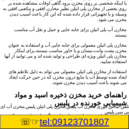
یا اینکه شخصی بر روی مخزن برود.گاهی اوقات مشاهده شده بر
روی بعضی از مخازن پلی اتیلن نظیر مخازن افقی و مکعبی افقی به
وسیله و یا تجهیزاتی قرار داده شده که این کار باعث آسیب دیدن
مخزن می شود.
مخازن آب پلی اتیلن برای جابه جایی و حمل و نقل آب مناسب
نیستند
مخازن پلی اتیلن معمولی برای جابه جایی آب و استفاده به عنوان
مخزن پشت وانت،نیسان و یا خاور مناسب نیستند.برای اینکار
مخازن پلی اتیلن ویژه ای طراحی و تولید شده اند و می توانید از آنها
استفاده نمایید.
استفاده از مخازن پلی اتیلن معمولی می تواند به دلیل تلاطم های
ایجاد شده توسط آب یا مایع درون مخزن که در حین حرکت ایجاد
می شوند باعث آسیب دیدن مخزن شوند.
راهنمای خرید مخزن ذخیره اسید و مواد
شیمیایی خورنده در پلیس
تلفن تماس فوری
مخزن آب پلیس,مخزن پلی اتیلن پلیس,مخزن آب ای
بی سی پلیس
مخزن ذخیره اسید و مواد شیمیایی باید به گونه ای تولید شوند که
☞☏
tel:09123701807
بتوانند در برابر چگالی نسبتا بالا و خورندگی انواع اسیدها مقاومت
کافی داشته باشند.به همین دلیل نمی توان در هر مخزنی اسید و مواد