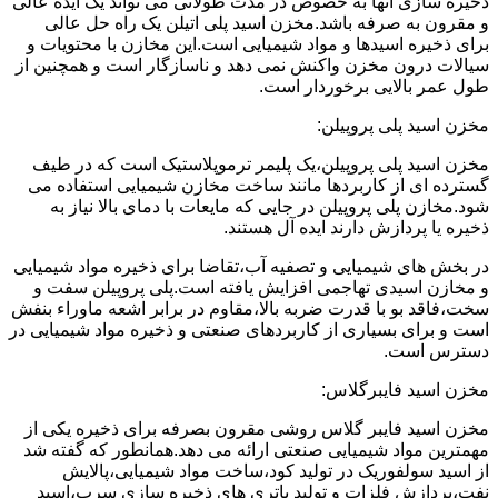
ذخیره سازی آنها به خصوص در مدت طولانی می تواند یک ایده عالی
و مقرون به صرفه باشد.مخزن اسید پلی اتیلن یک راه حل عالی
برای ذخیره اسیدها و مواد شیمیایی است.این مخازن با محتویات و
سیالات درون مخزن واکنش نمی دهد و ناسازگار است و همچنین از
طول عمر بالایی برخوردار است.
مخزن اسید پلی پروپیلن:
مخزن اسید پلی پروپیلن،یک پلیمر ترموپلاستیک است که در طیف
گسترده ای از کاربردها مانند ساخت مخازن شیمیایی استفاده می
شود.مخازن پلی پروپیلن در جایی که مایعات با دمای بالا نیاز به
ذخیره یا پردازش دارند ایده آل هستند.
در بخش های شیمیایی و تصفیه آب،تقاضا برای ذخیره مواد شیمیایی
و مخازن اسیدی تهاجمی افزایش یافته است.پلی پروپیلن سفت و
سخت،فاقد بو با قدرت ضربه بالا،مقاوم در برابر اشعه ماوراء بنفش
است و برای بسیاری از کاربردهای صنعتی و ذخیره مواد شیمیایی در
دسترس است.
مخزن اسید فایبرگلاس:
مخزن اسید فایبر گلاس روشی مقرون بصرفه برای ذخیره یکی از
مهمترین مواد شیمیایی صنعتی ارائه می دهد.همانطور که گفته شد
از اسید سولفوریک در تولید کود،ساخت مواد شیمیایی،پالایش
نفت،پردازش فلزات و تولید باتری های ذخیره سازی سرب،اسید