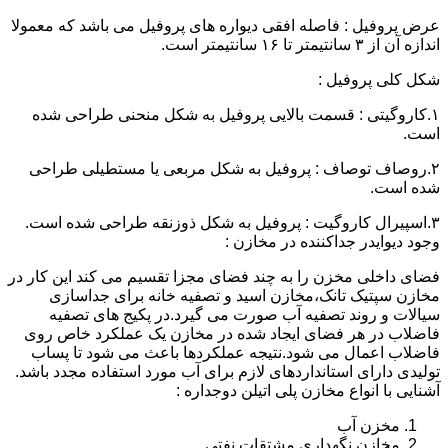
عرض پروفیل : فاصله افقی دیواره های پروفیل می باشد که معمولا
اندازه آن از ۳ سانتیمتر تا ۱۶ سانتیمتر است.
شکل کلی پروفیل :
۱.کاروگیتی : قسمت بالایی پروفیل به شکل منحنی طراحی شده
است.
۲.روصاف توصاف : پروفیل به شکل مربعی یا مستطیلی طراحی
شده است.
۳.اسپیرال کاروگیت : پروفیل به شکل ذوزنقه طراحی شده است.
وجود دیوایدر جداکننده در مخازن :
فضای داخلی مخزن را به چند فضای مجزا تقسیم می کند این کار در
مخازن سپتیک تانک،مخازن اسید و تصفیه خانه برای جداسازی
سیالات و روند تصفیه آب صورت می گیرد.در پکیج های تصفیه
فاضلاب در هر فضای ایجاد شده در مخازن یک عملکرد خاص روی
فاضلاب اعمال می شود.نتیجه عملکردها باعث می شود تا پساب
تولیدی دارای استانداردهای لازم برای آب مورد استفاده مجدد باشد.
آشنایی با انواع مخازن پلی اتیلن دوجداره :
مخزن آب
مخازن نگهداری مشتقات نفتی