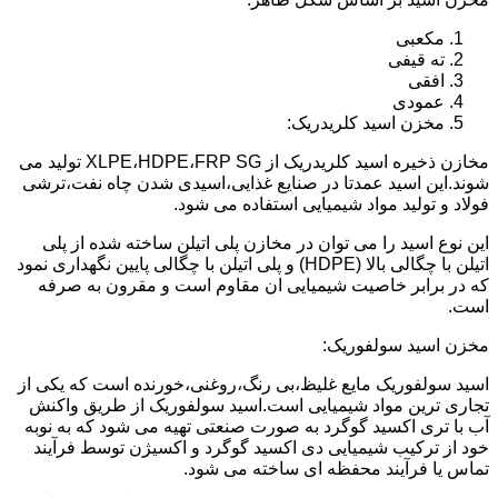
مکعبی
ته قیفی
افقی
عمودی
مخزن اسید کلریدریک:
مخازن ذخیره اسید کلریدریک از XLPE،HDPE،FRP SG تولید می
شوند.این اسید عمدتا در صنایع غذایی،اسیدی شدن چاه نفت،ترشی
فولاد و تولید مواد شیمیایی استفاده می شود.
این نوع اسید را می توان در مخازن پلی اتیلن ساخته شده از پلی
اتیلن با چگالی بالا (HDPE) و پلی اتیلن با چگالی پایین نگهداری نمود
که در برابر خاصیت شیمیایی ان مقاوم است و مقرون به صرفه
است.
مخزن اسید سولفوریک:
اسید سولفوریک مایع غلیظ،بی رنگ،روغنی،خورنده است که یکی از
تجاری ترین مواد شیمیایی است.اسید سولفوریک از طریق واکنش
آب با تری اکسید گوگرد به صورت صنعتی تهیه می شود که به نوبه
خود از ترکیب شیمیایی دی اکسید گوگرد و اکسیژن توسط فرآیند
تماس یا فرآیند محفظه ای ساخته می شود.