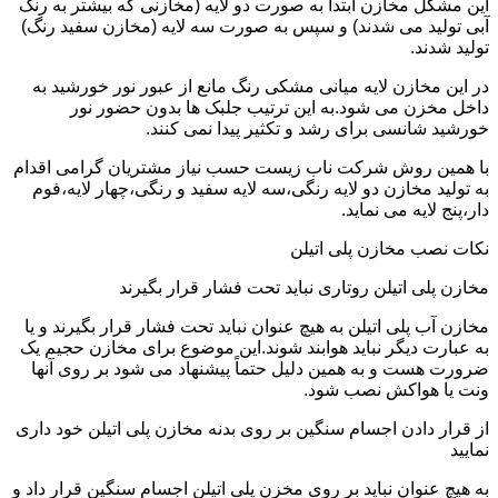
این مشکل مخازن ابتدا به صورت دو لایه (مخازنی که بیشتر به رنگ
آبی تولید می شدند) و سپس به صورت سه لایه (مخازن سفید رنگ)
تولید شدند.
در این مخازن لایه میانی مشکی رنگ مانع از عبور نور خورشید به
داخل مخزن می شود.به این ترتیب جلبک ها بدون حضور نور
خورشید شانسی برای رشد و تکثیر پیدا نمی کنند.
با همین روش شرکت ناب زیست حسب نیاز مشتریان گرامی اقدام
به تولید مخازن دو لایه رنگی،سه لایه سفید و رنگی،چهار لایه،فوم
دار،پنج لایه می نماید.
نکات نصب مخازن پلی اتیلن
مخازن پلی اتیلن روتاری نباید تحت فشار قرار بگیرند
مخازن آب پلی اتیلن به هیچ عنوان نباید تحت فشار قرار بگیرند و یا
به عبارت دیگر نباید هوابند شوند.این موضوع برای مخازن حجیم یک
ضرورت هست و به همین دلیل حتماً پیشنهاد می شود بر روی آنها
ونت یا هواکش نصب شود.
از قرار دادن اجسام سنگین بر روی بدنه مخازن پلی اتیلن خود داری
نمایید
به هیچ عنوان نباید بر روی مخزن پلی اتیلن اجسام سنگین قرار داد و