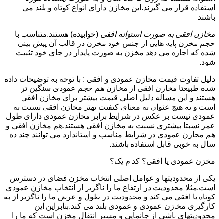
استفاده قرار می گیرند.این مخازن دارای انواع کوتاه و بلند می
باشند.
مخازن افقی به صورت استوانه افقی
(خوابیده) هستند.متناسب با
حجم مخزن پایه هایی از جنس خود مخزن در قالب آن پیش بینی
شده که اجازه می دهد مخزن به صورت پایدار در جای خود تثبیت
شود.
دلیل تفاوت قیمت مخازن عمودی و افقی : با توجه به توضیحات داده
شده طبیعتا مخازن افقی از مخازن هم حجم عمودی سنگین تر
هستند و این مساله دلیل اصلی قیمت بیشتر برای مخازن افقی
است و به هیچ عنوان به معنای کیفیت بهتر مخازن افقی نسبت به
عمودی نیست بر عکس در شرایط برابر مخازن عمودی دارای طول
عمر نسبتا بیشتری نسبت به مخازن افقی هستند.هم مخازن افقی و
هم مخازن عمودی در شرایط مناسب و استاندارد می توانند چند ده
سال به خوبی قابل استفاده باشند.
مخزن عمودی یا افقی؟ کدام یک؟
یکی از محدودیتها و عوامل اصلی انتخاب مخزن فضای در دسترس
است.مثلا محدودیت در ارتفاع ما را ناگزیر از انتخاب مخازن عمودی
کوتاه یا افقی می کند و محدودیت در طول و عرض ما را ناگزیر از به
کارگیری مخازن عمودی و عمودی بلند می کند.بنابراین این
محدودیتهای ناشی از جانمایی و مسیر انتقال مخزن است که ما را