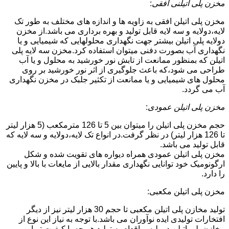
مخزن پلی اتیلنی افقی
:
مخزن پلی اتیلن افقی به زاویه ها و اندازه های مختلف به طور تک
لایه،دولایه و سه لایه قابل تولید و بهره برداری می باشد.از مخزن
دولایه پلی اتیلن بیشتر جهت نگهداری محلولهایی که شیمیایی و یا
نگهداری آب بصورت دفنی میتوان استفاده کرد.مخزن سه لایه پلی
اتیلن که بمنظور ممانعت از تابش نور خورشید به محلول و یا آب
طراحی می شود،که باعث جلوگیری از اثر نور خورشید بر روی
محلول های شیمیایی و یا ممانعت از تکثیر جلبک در مخزن نگهداری
آب می گردد.
مخزن پلی اتیلن عمودی
:
حجم مخزن پلی اتیلن را میتوان بین 5 تا 126 مترمکعب (5 هزار لیتر
تا 126 هزار لیتر) در نظر گرفت.در انواع تک لایه،دولایه و سه لایه که
قابل تولید می باشد.
مخزن پلی اتیلن عمودی همراه دیواره های تقویت شده و شکل
ارگونومیک خود توانایی نگهداری مقدار بالایی از مایعات با بالا و پایین
را دارد.
مخزن پلی اتیلن مکعبی:
تولید مخازن پلی اتیلن مکعبی تا حجم 30 هزار لیتر نیز از دیگر
افتخارات تولیدی ایده نوآوران می باشد.با توجه به نیاز این نوع از
مخازن پلی اتیلن در پلیس،اقدام به تولید هر چه با کیفیت تر این