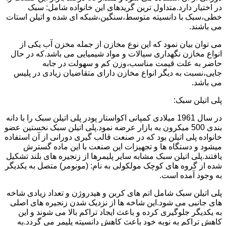
در اختیار دارد.متداول ترین گریدهای این خانواده شامل: سبک
خطی،سبک با دانسیته متوسط،سنگین،شبکه ای شده و اتیلن استات
می باشند.
می توان بیان نمود که این نوع مخازن از جمله مخزن آب یکی از
انواع مخازن نگهداری سیالات و مواد شیمیایی می باشد.که در حال
حاضر به علت قیمت مناسب،وزن کم و سهولت در جابه
جایی،نسبت به دیگر انواع مخازن دارای متقاضیان زیادی در پلیس
می باشد.
پلی اتیلن سبک:
در سال 1961 میلادی کمپانی اکواستار پودر پلی اتیلن سبک را با دانه
بندی 500 میکرون به بازار عرضه نمود.پلی اتیلن سبک نخستین عضو
خانواده پلی اتیلن بود که در صنعت قالب گیری دورانی از آن استفاده
میشود و دستگاه ها و تجهیزات این صنعت با این ماده گسترش
یافتند.پلی اتیلن سبک مشابه سایر پلیمرها از زنجیره های بلند تشکیل
شده از گروه های کوچک مولکولی به نام: (مونومر) متصل به یکدیگر
به وجود آمده است.
پلی اتیلن سبک شامل اتم های کربن و هیدروژن و تعداد زیادی شاخه
های جانبی می شود.این شاخه ها از نزدیک شدن زنجیره های اصلی
به یکدیگر جلوگیری کرده و باعث ایجاد تراکم بالا می شوند و این
کاهش تراکم به نوبه خود باعث کاهش دانسیته پلیمر می گردد.به