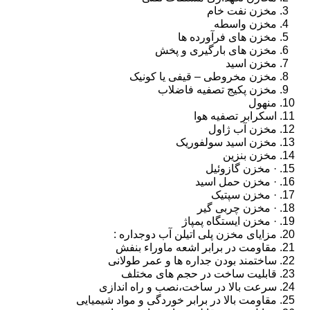
مخزن نفت خام
مخزن واسطه
مخزن های فرآورده ها
مخزن های بارگیری و پخش
مخزن اسید
مخزن مخروطی – قیفی یا کونیک
مخزن پکیج تصفیه فاضلاب
منهول
اسکرابر تصفیه هوا
مخزن آب ژاول
مخزن اسید سولفوریک
مخزن بنزین
· مخزن گازوئیل
· مخزن حمل اسید
· مخزن سپتیک
· مخزن چربی گیر
· مخزن ایستگاه پمپاژ
مزایای مخزن پلی اتیلن آب دوجداره :
مقاومت در برابر اشعه ماوراء بنفش
ساختمند بودن جداره ها و عمر طولانی
قابلیت ساخت در حجم های مختلف
سرعت بالا در ساخت،نصب و راه اندازی
مقاومت بالا در برابر خوردگی و مواد شیمیایی