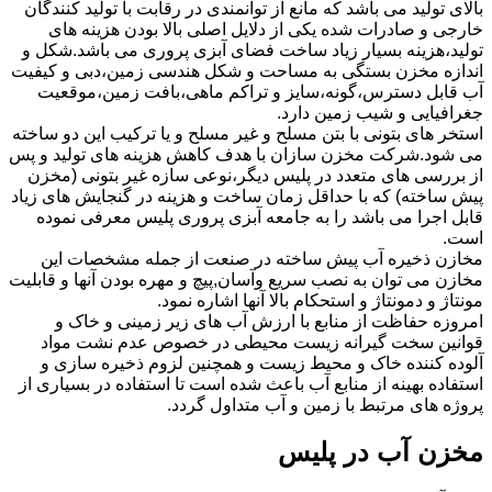
بالای تولید می باشد که مانع از توانمندی در رقابت با تولید کنندگان
خارجی و صادرات شده یکی از دلایل اصلی بالا بودن هزینه های
تولید،هزینه بسیار زیاد ساخت فضای آبزی پروری می باشد.شکل و
اندازه مخزن بستگی به مساحت و شکل هندسی زمین،دبی و کیفیت
آب قابل دسترس،گونه،سایز و تراکم ماهی،بافت زمین،موقعیت
جغرافیایی و شیب زمین دارد.
استخر های بتونی با بتن مسلح و غیر مسلح و یا ترکیب این دو ساخته
می شود.شرکت مخزن سازان با هدف کاهش هزینه های تولید و پس
از بررسی های متعدد در پلیس دیگر،نوعی سازه غیر بتونی (مخزن
پیش ساخته) که با حداقل زمان ساخت و هزینه در گنجایش های زیاد
قابل اجرا می باشد را به جامعه آبزی پروری پلیس معرفی نموده
است.
مخازن ذخیره آب پیش ساخته در صنعت از جمله مشخصات این
مخازن می توان به نصب سریع وآسان,پیچ و مهره بودن آنها و قابلیت
مونتاژ و دمونتاژ و استحکام بالا آنها اشاره نمود.
امروزه حفاظت از منابع با ارزش آب های زیر زمینی و خاک و
قوانین سخت گیرانه زیست محیطی در خصوص عدم نشت مواد
آلوده کننده خاک و محیط زیست و همچنین لزوم ذخیره سازی و
استفاده بهینه از منابع آب باعث شده است تا استفاده در بسیاری از
پروژه های مرتبط با زمین و آب متداول گردد.
مخزن آب در پلیس