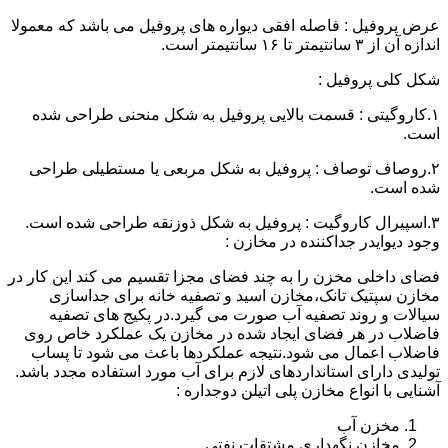
عرض پروفیل : فاصله افقی دیواره های پروفیل می باشد که معمولا
اندازه آن از ۳ سانتیمتر تا ۱۶ سانتیمتر است.
شکل کلی پروفیل :
۱.کاروگیتی : قسمت بالایی پروفیل به شکل منحنی طراحی شده
است.
۲.روصاف توصاف : پروفیل به شکل مربعی یا مستطیلی طراحی
شده است.
۳.اسپیرال کاروگیت : پروفیل به شکل ذوزنقه طراحی شده است.
وجود دیوایدر جداکننده در مخازن :
فضای داخلی مخزن را به چند فضای مجزا تقسیم می کند این کار در
مخازن سپتیک تانک،مخازن اسید و تصفیه خانه برای جداسازی
سیالات و روند تصفیه آب صورت می گیرد.در پکیج های تصفیه
فاضلاب در هر فضای ایجاد شده در مخازن یک عملکرد خاص روی
فاضلاب اعمال می شود.نتیجه عملکردها باعث می شود تا پساب
تولیدی دارای استانداردهای لازم برای آب مورد استفاده مجدد باشد.
آشنایی با انواع مخازن پلی اتیلن دوجداره :
مخزن آب
مخازن نگهداری مشتقات نفتی