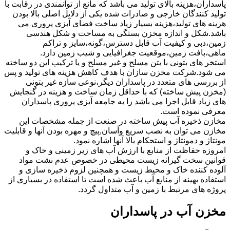
پاسداران،هزینه بالای تولید می باشد که مانع از توانمندی در رقابت با
تولید کنندگان خارجی و صادرات شده یکی از دلایل اصلی بالا بودن
هزینه های تولید،هزینه بسیار زیاد ساخت فضای آبزی پروری می
باشد.شکل و اندازه مخزن بستگی به مساحت و شکل هندسی
زمین،دبی و کیفیت آب قابل دسترس،گونه،سایز و تراکم
ماهی،بافت زمین،موقعیت جغرافیایی و شیب زمین دارد.
استخر های بتونی با بتن مسلح و غیر مسلح و یا ترکیب این دو ساخته
می شود.شرکت مخزن سازان با هدف کاهش هزینه های تولید و پس
از بررسی های متعدد در پاسداران دیگر،نوعی سازه غیر بتونی
(مخزن پیش ساخته) که با حداقل زمان ساخت و هزینه در گنجایش
های زیاد قابل اجرا می باشد را به جامعه آبزی پروری پاسداران
معرفی نموده است.
مخازن ذخیره آب پیش ساخته در صنعت از جمله مشخصات این
مخازن می توان به نصب سریع وآسان,پیچ و مهره بودن آنها و قابلیت
مونتاژ و دمونتاژ و استحکام بالا آنها اشاره نمود.
امروزه حفاظت از منابع با ارزش آب های زیر زمینی و خاک و
قوانین سخت گیرانه زیست محیطی در خصوص عدم نشت مواد
آلوده کننده خاک و محیط زیست و همچنین لزوم ذخیره سازی و
استفاده بهینه از منابع آب باعث شده است تا استفاده در بسیاری از
پروژه های مرتبط با زمین و آب متداول گردد.
مخزن آب در پاسداران