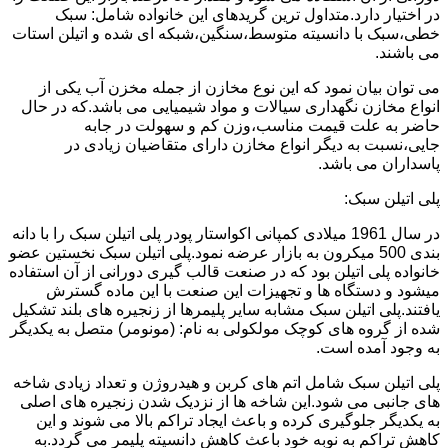
در اختیار دارد.متداول ترین گریدهای این خانواده شامل: سبک
خطی،سبک با دانسیته متوسط،سنگین،شبکه ای شده و اتیلن استات
می باشند.
می توان بیان نمود که این نوع مخازن از جمله مخزن آب یکی از
انواع مخازن نگهداری سیالات و مواد شیمیایی می باشد.که در حال
حاضر به علت قیمت مناسب،وزن کم و سهولت در جابه
جایی،نسبت به دیگر انواع مخازن دارای متقاضیان زیادی در
پاسداران می باشد.
پلی اتیلن سبک:
در سال 1961 میلادی کمپانی اکواستار پودر پلی اتیلن سبک را با دانه
بندی 500 میکرون به بازار عرضه نمود.پلی اتیلن سبک نخستین عضو
خانواده پلی اتیلن بود که در صنعت قالب گیری دورانی از آن استفاده
میشود و دستگاه ها و تجهیزات این صنعت با این ماده گسترش
یافتند.پلی اتیلن سبک مشابه سایر پلیمرها از زنجیره های بلند تشکیل
شده از گروه های کوچک مولکولی به نام: (مونومر) متصل به یکدیگر
به وجود آمده است.
پلی اتیلن سبک شامل اتم های کربن و هیدروژن و تعداد زیادی شاخه
های جانبی می شود.این شاخه ها از نزدیک شدن زنجیره های اصلی
به یکدیگر جلوگیری کرده و باعث ایجاد تراکم بالا می شوند و این
کاهش تراکم به نوبه خود باعث کاهش دانسیته پلیمر می گردد.به