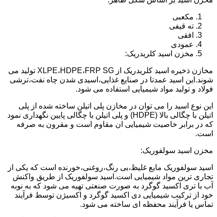
مکعبی
ته قیفی
افقی
عمودی
مخزن اسید کلریدریک:
مخازن ذخیره اسید کلریدریک از XLPE،HDPE،FRP SG تولید می
شوند.این اسید عمدتا در صنایع غذایی،اسیدی شدن چاه نفت،ترشی
فولاد و تولید مواد شیمیایی استفاده می شود.
این نوع اسید را می توان در مخازن پلی اتیلن ساخته شده از پلی
اتیلن با چگالی بالا (HDPE) و پلی اتیلن با چگالی پایین نگهداری نمود
که در برابر خاصیت شیمیایی ان مقاوم است و مقرون به صرفه
است.
مخزن اسید سولفوریک:
اسید سولفوریک مایع غلیظ،بی رنگ،روغنی،خورنده است که یکی از
تجاری ترین مواد شیمیایی است.اسید سولفوریک از طریق واکنش
آب با تری اکسید گوگرد به صورت صنعتی تهیه می شود که به نوبه
خود از ترکیب شیمیایی دی اکسید گوگرد و اکسیژن توسط فرآیند
تماس یا فرآیند محفظه ای ساخته می شود.