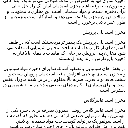
ذخیره سازی آنها به خصوص در مدت طولانی می تواند یک ایده عالی
و مقرون به صرفه باشد.مخزن اسید پلی اتیلن یک راه حل عالی
برای ذخیره اسیدها و مواد شیمیایی است.این مخازن با محتویات و
سیالات درون مخزن واکنش نمی دهد و ناسازگار است و همچنین از
طول عمر بالایی برخوردار است.
مخزن اسید پلی پروپیلن:
مخزن اسید پلی پروپیلن،یک پلیمر ترموپلاستیک است که در طیف
گسترده ای از کاربردها مانند ساخت مخازن شیمیایی استفاده می
شود.مخازن پلی پروپیلن در جایی که مایعات با دمای بالا نیاز به
ذخیره یا پردازش دارند ایده آل هستند.
در بخش های شیمیایی و تصفیه آب،تقاضا برای ذخیره مواد شیمیایی
و مخازن اسیدی تهاجمی افزایش یافته است.پلی پروپیلن سفت و
سخت،فاقد بو با قدرت ضربه بالا،مقاوم در برابر اشعه ماوراء بنفش
است و برای بسیاری از کاربردهای صنعتی و ذخیره مواد شیمیایی در
دسترس است.
مخزن اسید فایبرگلاس:
مخزن اسید فایبر گلاس روشی مقرون بصرفه برای ذخیره یکی از
مهمترین مواد شیمیایی صنعتی ارائه می دهد.همانطور که گفته شد
از اسید سولفوریک در تولید کود،ساخت مواد شیمیایی،پالایش
نفت،پردازش فلزات و تولید باتری های ذخیره سازی سرب،اسید