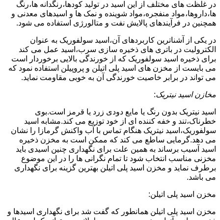
در غلظت های مختلف از این اسید در تولید کودها،رنگدانه ها،رنگ
ها،داروها،مواد منفجره،مواد شوینده و نمک ها و اسیدهای معدنی و
همچنین در فرآیندهای پالایش نفت و متالورژی استفاده می شود.
در یکی از آشناترین کاربردهای آن،اسید سولفوریک به عنوان
الکترولیت در باتری های ذخیره سازی سرب،اسید عمل می کند
برای ذخیره اسید سولفوریک که از خورندگی بالایی برخوردار است
می بایست از مخزن های اسید پلی اتیلن و پروپیلن استفاده نمود که
می تواند در برابر خاصیت خورندگی آن به خوبی مقاومت نماید.
مخازن اسید نیتریک
:
اسید نیتریک بدون رنگ یا مایع دودی زرد یا قرمز است.بوی
خطرناک،تند و خفه کننده ای از خود توزیع می کند.مشابه اسید
سولفوریک،اسید نیتریک هنگام تماس با آب واکنش گرمازا را نشان
می دهد.گرمایی ساطع می کند که ممکن است به مخزن ذخیره
اسید آسیب برساند به همین علت برای نگهداری چنین اسیدی باید
مخزنی مناسب انتخاب شود تا تمام نگرانی ها را در این موضوع
برطرف نماید و مخزن اسید پلی اتیلن بهترین گزینه برای نگهداری
می باشد.
مخزن اسید پلی اتیلن:
مخزن اسید پلی اتیلن همانطور که گفت شد برای نگهداری اسیدها و