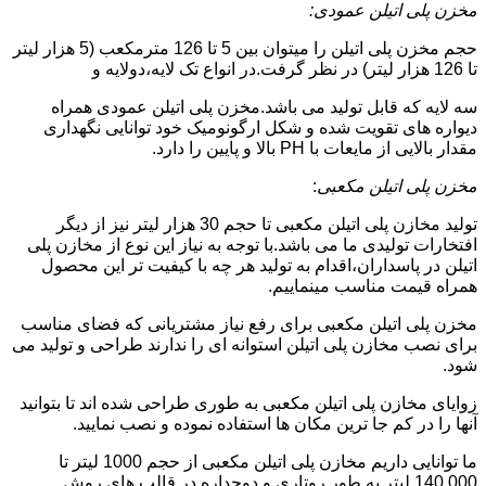
مخزن پلی اتیلن عمودی:
حجم مخزن پلی اتیلن را میتوان بین 5 تا 126 مترمکعب (5 هزار لیتر
تا 126 هزار لیتر) در نظر گرفت.در انواع تک لایه،دولایه و
سه لایه که قابل تولید می باشد.مخزن پلی اتیلن عمودی همراه
دیواره های تقویت شده و شکل ارگونومیک خود توانایی نگهداری
مقدار بالایی از مایعات با PH بالا و پایین را دارد.
مخزن پلی اتیلن مکعبی
:
تولید مخازن پلی اتیلن مکعبی تا حجم 30 هزار لیتر نیز از دیگر
افتخارات تولیدی ما می باشد.با توجه به نیاز این نوع از مخازن پلی
اتیلن در پاسداران،اقدام به تولید هر چه با کیفیت تر این محصول
همراه قیمت مناسب مینماییم.
مخزن پلی اتیلن مکعبی برای رفع نیاز مشتریانی که فضای مناسب
برای نصب مخازن پلی اتیلن استوانه ای را ندارند طراحی و تولید می
شود.
زوایای مخازن پلی اتیلن مکعبی به طوری طراحی شده اند تا بتوانید
آنها را در کم جا ترین مکان ها استفاده نموده و نصب نمایید.
ما توانایی داریم مخازن پلی اتیلن مکعبی از حجم 1000 لیتر تا
140.000 لیتر به طور روتاری و دوجداره در قالب های روش