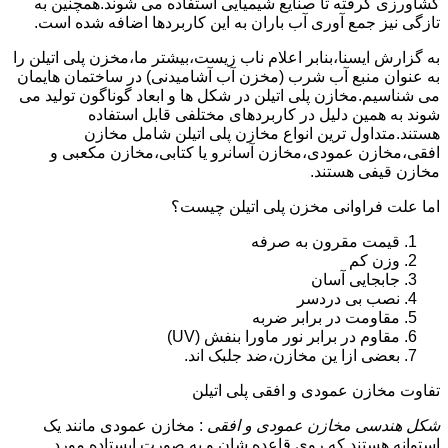
کشاورزی گرفته تا صنایع شیمیایی استفاده می شوند.همچنین به
تازگی نیز جمع آوری آب باران به این کاربردها اضافه شده است.
به گزارش ایسنا،بنابر اعلام ناب زیست،بیشتر ما،مخزن پلی اتیلن را
به عنوان منبع آب شرب (مخزن آب آشامیدنی) در ساختمان هایمان
می شناسیم.مخازن پلی اتیلن در شکل ها و ابعاد گوناگون تولید می
شوند به همین دلیل در کاربردهای مختلفی قابل استفاده
هستند.متداول ترین انواع مخازن پلی اتیلن شامل مخازن
افقی،مخازن عمودی،مخازن آسانرو یا کتابی،مخازن مکعبی و
مخازن قیفی هستند.
اما علت فراوانی مخزن پلی اتیلن چیست؟
قیمت مقرون به صرفه
وزن کم
جابجایی آسان
نصب بی دردسر
مقاومت در برابر ضربه
مقاوم در برابر نور ماورا بنفش (UV)
بعضی ازا ین مخازن،ضد جلبک اند.
تفاوت مخازن عمودی و افقی پلی اتیلن
شکل هندسی مخازن عمودی و افقی
: مخازن عمودی مانند یک
استوانه هستند که روی قاعده شان و به صورت ایستاده مورد