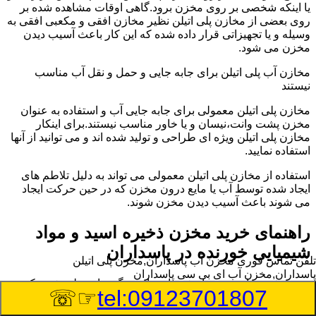
یا اینکه شخصی بر روی مخزن برود.گاهی اوقات مشاهده شده بر
روی بعضی از مخازن پلی اتیلن نظیر مخازن افقی و مکعبی افقی به
وسیله و یا تجهیزاتی قرار داده شده که این کار باعث آسیب دیدن
مخزن می شود.
مخازن آب پلی اتیلن برای جابه جایی و حمل و نقل آب مناسب
نیستند
مخازن پلی اتیلن معمولی برای جابه جایی آب و استفاده به عنوان
مخزن پشت وانت،نیسان و یا خاور مناسب نیستند.برای اینکار
مخازن پلی اتیلن ویژه ای طراحی و تولید شده اند و می توانید از آنها
استفاده نمایید.
استفاده از مخازن پلی اتیلن معمولی می تواند به دلیل تلاطم های
ایجاد شده توسط آب یا مایع درون مخزن که در حین حرکت ایجاد
می شوند باعث آسیب دیدن مخزن شوند.
راهنمای خرید مخزن ذخیره اسید و مواد
شیمیایی خورنده در پاسداران
تلفن تماس فوری
مخزن آب پاسداران,مخزن پلی اتیلن
پاسداران,مخزن آب ای بی سی پاسداران
مخزن ذخیره اسید و مواد شیمیایی باید به گونه ای تولید شوند که
☞☏
tel:09123701807
بتوانند در برابر چگالی نسبتا بالا و خورندگی انواع اسیدها مقاومت
کافی داشته باشند.به همین دلیل نمی توان در هر مخزنی اسید و مواد