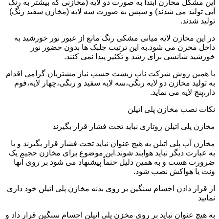
این مشکل مخازن ابتدا به صورت دو لایه (مخازنی که بیشتر به رنگ
آبی تولید می شدند) و سپس به صورت سه لایه (مخازن سفید رنگ)
تولید شدند.
در این مخازن لایه میانی مشکی رنگ مانع از عبور نور خورشید به
داخل مخزن می شود.به این ترتیب جلبک ها بدون حضور نور
خورشید شانسی برای رشد و تکثیر پیدا نمی کنند.
با همین روش شرکت ناب زیست حسب نیاز مشتریان گرامی اقدام
به تولید مخازن دو لایه رنگی،سه لایه سفید و رنگی،چهار لایه،فوم
دار،پنج لایه می نماید.
نکات نصب مخازن پلی اتیلن
مخازن پلی اتیلن روتاری نباید تحت فشار قرار بگیرند
مخازن آب پلی اتیلن به هیچ عنوان نباید تحت فشار قرار بگیرند و یا
به عبارت دیگر نباید هوابند شوند.این موضوع برای مخازن حجیم یک
ضرورت هست و به همین دلیل حتماً پیشنهاد می شود بر روی آنها
ونت یا هواکش نصب شود.
از قرار دادن اجسام سنگین بر روی بدنه مخازن پلی اتیلن خود داری
نمایید
به هیچ عنوان نباید بر روی مخزن پلی اتیلن اجسام سنگین قرار داد و