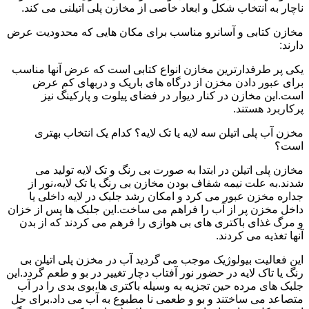
ناچار به انتخاب شکل و ابعاد خاصی از مخازن پلی اتیلنی می کند.
مخازن کتابی و آسانرو مناسب برای مکان هایی که محدودیت عرض
دارند:
یکی پر طرفدارترین مخازن انواع کتابی است که عرض آنها مناسب
برای عبور دادن مخزن از درگاه های باریک و دربهای کم عرض
است.این مخازن در کنار دیوار در فضای پیلوت و پارکینگ نیز
پرکاربرد هستند.
مخزن آب پلی اتیلن سه لایه یا تک لایه؟ کدام یک انتخاب بهتری
است؟
مخازن پلی اتیلن در ابتدا به صورت بی رنگ و تک لایه تولید می
شدند.به علت نیمه شفاف بودن مخازن بی رنگ یا تک لایه،نور از
جداره مخزن عبور می کرد و امکان رشد جلبک در لایه داخلی یا
داخل مخزن پر از آب را فراهم می ساخت.این جلبک ها پس از خزان
و مرگ غذای باکتری های بی هوازی را فرهم می کردند که از بدن
آنها تغذیه می کردند.
این فعالیت بیولوژیک موجب می گردید آب در مخزن پلی اتیلن بی
رنگ یا تاک لایه در حضور نور آفتاب دچار تغییر در بو و طعم گردد.این
جلبک های مرده حین تجزیه به وسیله باکتری ها،بوی بدی را در آب
متصاعد می ساختند و بو و طعمی نا مطبوع به آب می داد.برای حل