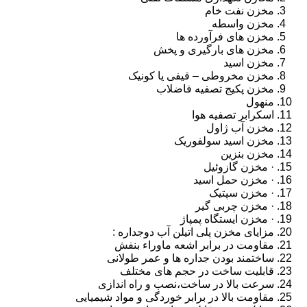
مخزن نفت خام
مخزن واسطه
مخزن های فرآورده ها
مخزن های بارگیری و پخش
مخزن اسید
مخزن مخروطی – قیفی یا کونیک
مخزن پکیج تصفیه فاضلاب
منهول
اسکرابر تصفیه هوا
مخزن آب ژاول
مخزن اسید سولفوریک
مخزن بنزین
· مخزن گازوئیل
· مخزن حمل اسید
· مخزن سپتیک
· مخزن چربی گیر
· مخزن ایستگاه پمپاژ
مزایای مخزن پلی اتیلن آب دوجداره :
مقاومت در برابر اشعه ماوراء بنفش
ساختمند بودن جداره ها و عمر طولانی
قابلیت ساخت در حجم های مختلف
سرعت بالا در ساخت،نصب و راه اندازی
مقاومت بالا در برابر خوردگی و مواد شیمیایی