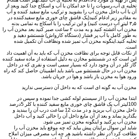
تخلیه ی آب،رسوبات را تا حد امکان با آب و اسکاچ جدا کنید وبعد از
آن با آب داخل مخزن آب را بشویید و ترکیب مایع سفید کننده و آب
به مقادیر زیر ادغام کنید(یک قاشق چای خوری مایع سفیدکننده در
۳٫۵ لیتر آب درست کنید) و این ترکیب را با اسکاچ به تمامی بدنه
مخزن آّب آغشته کنید و به مدت ۲ ساعت صبر کنید بعد مخزن آب را
به طور کامل با آب پر فشار (دستگاه کارواش) شستشو دهید و
تخلیه کنید.اینگونه مخزن آب تمیز شده ونظافت آن تکمیل شده
است.
از نکات قابل توجه برای نظافت مخزن آب که باید به آن اهمیت داد
این است که در شستشو مخازن به دلیل استفاده از ماده سفید کننده
گاز کلر در آن وجود دارد که بسیار سمی است و نفری که در داخل
مخزن آب در حال شستشو می باشد باید اطمینان حاصل کند که راه
ورود هوا به مخزن باز باشد و هوا در جریان باشد.
مخزن آب به گونه ای است که به داخل آن دسترسی ندارید
ابتدا مخزن آب را از سیستم لوله کشی جدا نموده و سپس در
100لیتر آب یک قاشق چای خوری مایع سفید کننده با کلر 5درصد
داخل مخزن آب بریزید و در مدت 12 ساعت درب آن را ببندید و
بگذارید بماند و بعد از آن مایع داخل آن را خالی کنید و آب داخل
مخزن آب پرکنید و اینگونه مخزن تمیز می شود.
شاید این سوال برایتان پیش بیاید که چه موقع باید مخزن آب را
نظافت کرد؟در نظر داشته باشید هر چه آب مصرفی میزان املاح