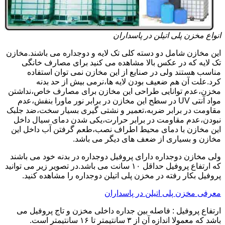
انواع مخزن پلی اتیلن در پاسداران
این مخازن شامل دو دسته کلی تک لایه و دوجداره می باشند.مخازن
تک لایه که در عکس بالا مشاهده می کنید برای مصارف خانگی
مناسب هستند ولی در صنایع از این مخازن نمی توان استفاده
کرد.علت آن هم ضعیف بودن لایه ها،نرمی بیش از حد بدنه
مخزن،عدم توانایی طراحی این مخازن برای مصارف خاص،نداشتن
مواد آنتی UV در سطح این مخازن در برابر نور ماورا بنفش،عدم
مقاومت در برابر ضربه،تعمیر و نشتی گیری بسیار سخت،ضد جلبک
نبودن،عدم مقاومت در برابر حرارت،یکی شدن دمای سیال داخل
این مخازن با دمای محیط اطراف نصب،طعم گرفتن آب داخل این
مخازن و بسیاری از ضعف های دیگر می باشد.
ولی مخازن دوجداره دارای پروفیل دوجداره در بدنه خود می باشند
که ارتفاع پروفیل حداقل ۱۰ سانت می باشد.در تصویر زیر می توانید
پروفیل بکار رفته در مخزن پلی اتیلن دوجداره را مشاهده کنید.
معرفی مخزن پلی اتیلن در پاسداران
ارتفاع پروفیل : فاصله بین جداره داخلی مخزن و تاج پروفیل می
باشد که معمولا اندازه آن از ۳ سانتیمتر تا ۱۶ سانتیمتر است.