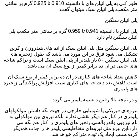
طور کلی به پلی اتیلن های با دانسیته 0.910 تا 0.925 گرم بر سانتی
متر مکعب،پلی اتیلن سبک میتوان گفت.
پلی اتیلن سنگین
پلی اتیلن با دانسیته 0.941 تا 0.959 گرم بر سانتی متر مکعب پلی
اتیلن سنگین نام دارد.
پلی اتیلن سنگین مثل پلی اتیلن سبک از اتم های هیدروژن و کربن
تشکیل می شود.فرق در این مورد می باشد که طول زنجیره های
پلی اتیلن سنگین ۵۰ بار بلندتر از پلی اتیلن سبک است و تراکم شاخه
های جانبی در آن ده برابر کمتر از نوع.سبک آن می باشد.
کاهش تعداد شاخه های کناری در آن ده برابر کمتر از نوع سبک آن
است.کاهش تعداد شاخه های کناری سبب افزایش پراکندگی زنجیره
های پلیمری
و در نتیجه بالا رفتن دانسیته پلیمر می گردد.
نیروهای فیزیکی یا شیمیایی خارجی در جهت نگه داشتن مولکولهای
پلیمری در کنار هم دیگر نقشی ندارند بلکه نیروی بین مولکولی به
نام نیرویی واندروالسی،زنجیر های پلیمری را کنار هم نگه می
دارد.این نیرو مثل نیروهای مغناطیسی پلیمر ها را جذب همدیگر
کرده،سبب ایجاد یک توده متراکم خواهد شد.