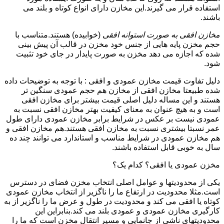
استفاده قرار می گیرند.این مخازن دارای انواع کوتاه و بلند می
باشند.
مخازن افقی به صورت استوانه افقی
(خوابیده) هستند.متناسب با
حجم مخزن پایه هایی از جنس خود مخزن در قالب آن پیش بینی
شده که اجازه می دهد مخزن به صورت پایدار در جای خود تثبیت
شود.
دلیل تفاوت قیمت مخازن عمودی و افقی : با توجه به توضیحات داده
شده طبیعتا مخازن افقی از مخازن هم حجم عمودی سنگین تر
هستند و این مساله دلیل اصلی قیمت بیشتر برای مخازن افقی
است و به هیچ عنوان به معنای کیفیت بهتر مخازن افقی نسبت به
عمودی نیست بر عکس در شرایط برابر مخازن عمودی دارای طول
عمر نسبتا بیشتری نسبت به مخازن افقی هستند.هم مخازن افقی و
هم مخازن عمودی در شرایط مناسب و استاندارد می توانند چند ده
سال به خوبی قابل استفاده باشند.
مخزن عمودی یا افقی؟ کدام یک؟
یکی از محدودیتها و عوامل اصلی انتخاب مخزن فضای در دسترس
است.مثلا محدودیت در ارتفاع ما را ناگزیر از انتخاب مخازن عمودی
کوتاه یا افقی می کند و محدودیت در طول و عرض ما را ناگزیر از به
کارگیری مخازن عمودی و عمودی بلند می کند.بنابراین این
محدودیتهای ناشی از جانمایی و مسیر انتقال مخزن است که ما را