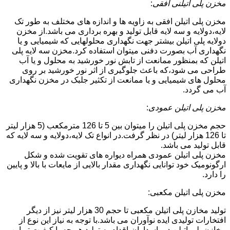
مخزن پلی اتیلنی افقی
:
مخزن پلی اتیلن افقی به زاویه ها و اندازه های مختلف به طور تک
لایه،دولایه و سه لایه قابل تولید و بهره برداری می باشد.از مخزن
دولایه پلی اتیلن بیشتر جهت نگهداری محلولهایی که شیمیایی و یا
نگهداری آب بصورت دفنی میتوان استفاده کرد.مخزن سه لایه پلی
اتیلن که بمنظور ممانعت از تابش نور خورشید به محلول و یا آب
طراحی می شود،که باعث جلوگیری از اثر نور خورشید بر روی
محلول های شیمیایی و یا ممانعت از تکثیر جلبک در مخزن نگهداری
آب می گردد.
مخزن پلی اتیلن عمودی
:
حجم مخزن پلی اتیلن را میتوان بین 5 تا 126 مترمکعب (5 هزار لیتر
تا 126 هزار لیتر) در نظر گرفت.در انواع تک لایه،دولایه و سه لایه که
قابل تولید می باشد.
مخزن پلی اتیلن عمودی همراه دیواره های تقویت شده و شکل
ارگونومیک خود توانایی نگهداری مقدار بالایی از مایعات با بالا و پایین
را دارد.
مخزن پلی اتیلن مکعبی:
تولید مخازن پلی اتیلن مکعبی تا حجم 30 هزار لیتر نیز از دیگر
افتخارات تولیدی ایده نوآوران می باشد.با توجه به نیاز این نوع از
مخازن پلی اتیلن در پاسداران،اقدام به تولید هر چه با کیفیت تر این