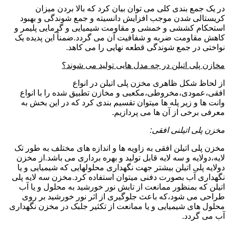
در یک جمع بندی کلی می توان بیان کرد که بالا بردن میزان
کریستالی شدن موجب افزایش دانسیته و جمع شوندگی و بهبود
استحکام کششی و خمشی و مقاومت شیمیایی و گرمایی پلیمر و
کاهش مقاومت ضربه و شفافیت آن می گردد.ضمناً این پدیده یک
نواختی در جمع شوندگی قطعه نهایی را می کاهد.
مخازن پلی اتیلن در چه مدل هایی تولید می شوند؟
از لحاظ شکل ظاهری مخزن پلی اتیلن در انواع
افقی،عمودی،مخروطی،مکعبی و مخازن تطبیق شده را با انواع
وانت ها و زیر پله ها میتوان تقسیم بندی کرد که در این بخش به
معرفی برخی از آن ها می پردازیم.
مخزن پلی اتیلنی افقی:
مخزن پلی اتیلن افقی به زاویه ها و اندازه های مختلف به طور تک
لایه،دولایه و سه لایه قابل تولید و بهره برداری می باشد.از مخزن
دولایه پلی اتیلن بیشتر جهت نگهداری محلولهایی که شیمیایی و یا
نگهداری آب بصورت دفنی میتوان استفاده کرد.مخزن سه لایه پلی
اتیلن که بمنظور ممانعت از تابش نور خورشید به محلول و یا آب
طراحی می شود،که باعث جلوگیری از اثر نور خورشید بر روی
محلول های شیمیایی و یا ممانعت از تکثیر جلبک در مخزن نگهداری
آب می گردد.