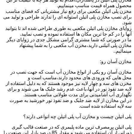
محصول همراه قیمت مناسب مینماییم.
مخزن پلی اتیلن مکعبی برای رفع نیاز مشتریانی که فضای مناسب
برای نصب مخازن پلی اتیلن استوانه ای را ندارند طراحی و تولید می
شود.
زوایای مخازن پلی اتیلن مکعبی به طوری طراحی شده اند تا بتوانید
آنها را در کم جا ترین مکان ها استفاده نموده و نصب نمایید.
ما در صورتی که شما مشتری گرامی مشکل جدی در زوایای دیگر
مخازن پلی اتیلنی دارید،مخزن آب مکعبی را به شما پیشنهاد
مینمائیم..
مخازن آسان رو:
مخازن آسان رو یکی از انواع مخازن آب است که جهت نصب در
محل هایی که ورودی های محدود دارند،مناسب است و
مخزن های سه و چهار لایه نیز موجود هستند که به دلیل استفاده از
لایه ضد نفوذ نور در آنها،باعث عدم رشد جلبک ها می شوند و برای
نگهداری آب آشامیدنی برای مدت طولانی مناسب هستند.
در این مخازن از لایه ضد جلبک و ضد نفوذ نور خورشید به صورت
سه لایه استفاده شده است.
پلی اتیلن چیست و مخازن آب پلی اتیلن چه انواعی دارند؟
پلی اتیلن پرمصرف ترین ماده پلیمری که در صنعت قالب گیری
دورانی از آن استفاده می شود و مقدار 85 درصد بازار این صنعت را