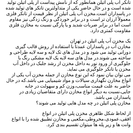
تانکر آب پلی اتیلن همانطور که از نامش پیداست از پلی اتیلن تولید
شده است و در حال حاضر یکی از متداولترین تانکر های تولید شده
در پاسداران است.مخزن آب پلی اتیلن از نظر قیمت از تانکر فلزی
معمولاً ارزان تر است و در برابر خوردگی و زنگ زدگی نیز مقاوم
است اما در برابر ضربات شدید و یا پارگی نسبت به مخازن فلزی
مقاومت کمتری دارد.
یک مخزن آب پلی اتیلن در تهران
مخازن آب در پاسداران عمدتاً با استفاده از روش قالب گیری
دورانی تولید می شود و در مدل های تک لایه و سه لایه طراحی و
ساخته می شوند.در مدل های سه لایه یک لایه مشکی رنگ با
جلوگیری از ورود نور به داخل مخزن از رشد جلبک در داخل آب
مخزن یا تانکر جلوگیری می نماید.
می توان بیان نمود که این نوع مخازن از جمله مخزن آب یکی از
انواع مخازن نگهداری سیالات و مواد شیمیایی می باشد.که در حال
حاضر به علت قیمت مناسب،وزن کم و سهولت در جابه
جایی،نسبت به دیگر انواع مخازن دارای متقاضیان زیادی در
پاسداران می باشد.
مخازن پلی اتیلن در چه مدل هایی تولید می شوند؟
از لحاظ شکل ظاهری مخزن پلی اتیلن در انواع
افقی،عمودی،مخروطی،مکعبی و مخازن تطبیق شده را با انواع
وانت ها و زیر پله ها میتوان تقسیم بندی کرد.