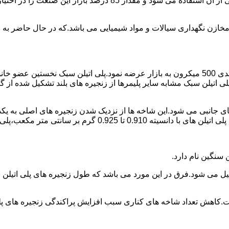
پلی اتیلن پرمصرف ترین ماده پلیمری که در صنعت قالب گیری دورانی ا
اع مخازن نگهداری سیالات و مواد شیمیایی می باشد.که در حال حاضر 
در سال 1961 میلادی کمپانی اکواستار پودر پلی اتیلن سبک را با دانه بندی 500 میکرون به بازار عرض
لی اتیلن سبک مشابه سایر پلیمرها از زنجیره های بلند تشکیل شده از گ
ی جانبی می شود.این شاخه ها از نزدیک شدن زنجیره های اصلی به یکدی
سانتی متر مکعب،پلی اتیلن سبک میتوان گفت.
ست.کاهش تعداد شاخه های کناری سبب افزایش پراکندگی زنجیره های پ