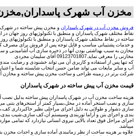
مخزن آب شهرک پاسداران,مخزن 
فروش مخزن آب در شهرک پاسداران
و مخزن پیش ساخته در شهرک پ
نقاط مختلف شهرک پاسداران و منطبق با تکنولوژیهای روز جهان در
ساخته در نقاط مختلف شهرک پاسداران و منطبق با تکنولوژیهای روز جه
و خدمات پشتیبانی مناسب و قابل توجه پس از فروش برای مصرف کنن
مخازن به سبب بهداشتی بودن آنها در ذخیره سازی آب آشامیدنی و س
مخازنی را معرفی نماید.09123701807 آقای سلیمان مجردی
که تنها پس از استفاده و کاربری آن می تواند خشنودی و رضایت من
آب و سایر مایعات می تواند ضامن حسن انتخاب شایسته شما و اعتبا
شرکت برتر در زمینه طراحی و ساخت مخزن پیش ساخته و مخازن آب
قیمت مخزن آب پیش ساخته در شهرک پاسداران
هزینه ساخت مخزن آب در شهرک پاسداران پیش ساخته بدلیل نصب آسا
سازی و نصب استخر آماده در محل،بسیار کمتر از استخرهای بتنی می ب
سازی دشوار و طولانی به دلیل اجرای مراحلی نظیر خاکبرداری کف،مخ
بندی و اجرای بتن و آراما توربندی وسیستم آن،کف سازی،شیب بندی،ح
اجرای مراحل فوق تعداد بالایی نیروی انسانی نیازدارد که تمامی موار
میباشد.