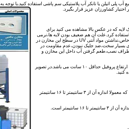
بع آب پلی اتیلن یا تانکر آب پلاستیکی سم پاشی استفاده کنید.با توج
اختیار کشاورزان عزیز قرار بگیرد.
 لایه که در عکس بالا مشاهده می کنید برای
ستفاده کرد.علت آن هم ضعیف بودن لایه ها،نرمی
بیش از حد بدنه مخزن،عدم توانایی طراحی این مخازن برای مصارف خاص،نداشتن مواد آنتی UV در سطح این مخازن در
یری بسیار سخت،ضد جلبک نبودن،عدم مقاومت در
اطراف نصب،طعم گرفتن آب داخل این مخازن و
ولی مخازن دوجداره دارای پروفیل دوجداره در بدنه خود می باشند که ارتفاع پروفیل حداقل ۱۰ سانت می باشد.در تصویر
 کنید.
ارتفاع پروفیل : فاصله بین جداره داخلی مخزن و تاج پروفیل می باشد که معمولا اندازه آن از ۳ سانتیمتر تا ۱۶ سانتیمتر
سانتیمتر است.