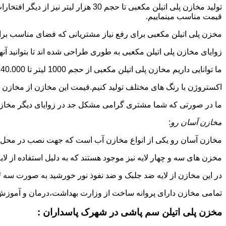
تولید مخازن پلی اتیلن مکعبی تا حجم 
قیمت مناسب مینماییم.
مخزن پلی اتیلن مکعبی برای رفع نیاز مشتریانی که فضای مناسب برای
زوایای مخازن پلی اتیلن مکعبی به طوری طراحی شده اند تا بتوانید آنها
ما توانایی داریم مخازن پلی اتیلن مکعبی از حجم 1000 لیتر تا 140.000 لیتر به طور روتاری و دوجداره در قالب های روش
اکستروژن با رنگ های مختلف تولید کنیم.قیمت این مخازن از مخازن ا
ما در صورتی که شما مشتری گرامی مشکل جد در زوایای دیگر مخازن پل
مخازن آسان رو
:
مخازن آسان رو یکی از انواع مخازن آب است که جهت نصب در محل 
مخزن های سه و چهار لایه نیز موجود هستند که به دلیل استفاده از ل
در این مخازن از لایه ضد جلبک و ضد نفوذ نور خورشید به صورت سه ل
تمامی مخازن دارای پروانه ساخت از وزارت بهداشت،درمان و آموزش پزشکی هستند و از موا
مخزن پلی اتیلن سم پاشی در شهرک پاسداران :