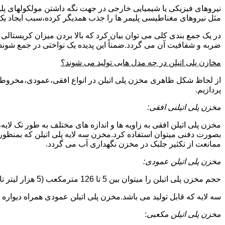
نیروهای فیزیکی یا شیمیایی خارجی در جهت نگه داشتن مولکولهای پلیمر
مثل نیروهای مغناطیسی پلیمر ها را جذب همدیگر کرده،سبب ایجاد یک 
در یک جمع بندی کلی می توان بیان کرد که بالا بردن میزان کریست
ضربه و شفافیت آن می گردد.ضمناً این پدیده یک نواختی در جمع شوند
مخازن پلی اتیلن در چه مدل هایی تولید می شوند؟
از لحاظ شکل ظاهری مخزن پلی اتیلن در انواع افقی،عمودی،مخروطی،مک
پردازیم.
مخزن پلی اتیلنی افقی:
مخزن پلی اتیلن افقی به زاویه ها و اندازه های مختلف به طور تک لایه،
بصورت دفنی میتوان استفاده کرد.مخزن سه لایه پلی اتیلن که بمنظور
ممانعت از تکثیر جلبک در مخزن نگهداری آب می گردد.
مخزن پلی اتیلن عمودی:
حجم مخزن پلی اتیلن را میتوان بین 5 تا 126 مترمکعب (5 هزار لیتر تا 126 هزار لیتر) در نظر گرفت.در انواع تک لایه،دولایه و
سه لایه که قابل تولید می باشد.مخزن پلی اتیلن عمودی همراه دیواره های تقویت شد
مخزن پلی اتیلن مکعبی
: