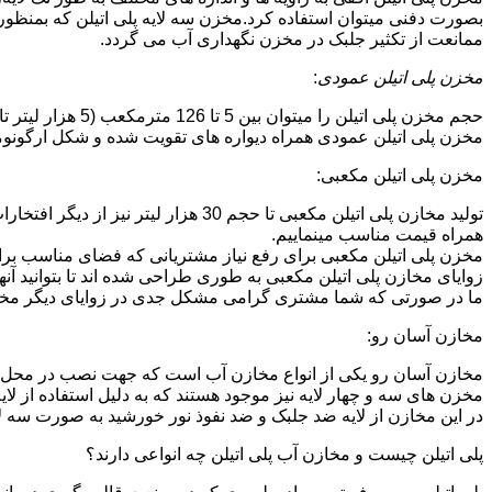
بصورت دفنی میتوان استفاده کرد.مخزن سه لایه پلی اتیلن که بمنظور
ممانعت از تکثیر جلبک در مخزن نگهداری آب می گردد.
مخزن پلی اتیلن عمودی
:
حجم مخزن پلی اتیلن را میتوان بین 5 تا 126 مترمکعب (5 هزار لیتر تا 126 هزار لیتر) در نظر گرفت.در انواع تک لایه،دولایه و سه لایه که قابل تولید می باشد.
مخزن پلی اتیلن عمودی همراه دیواره های تقویت شده و شکل ارگونومیک خو
مخزن پلی اتیلن مکعبی:
تولید مخازن پلی اتیلن مکعبی تا حجم 
همراه قیمت مناسب مینماییم.
مخزن پلی اتیلن مکعبی برای رفع نیاز مشتریانی که فضای مناسب برای
زوایای مخازن پلی اتیلن مکعبی به طوری طراحی شده اند تا بتوانید آنها
ما در صورتی که شما مشتری گرامی مشکل جدی در زوایای دیگر مخازن پ
مخازن آسان رو:
مخازن آسان رو یکی از انواع مخازن آب است که جهت نصب در محل 
مخزن های سه و چهار لایه نیز موجود هستند که به دلیل استفاده از ل
در این مخازن از لایه ضد جلبک و ضد نفوذ نور خورشید به صورت سه ل
پلی اتیلن چیست و مخازن آب پلی اتیلن چه انواعی دارند؟