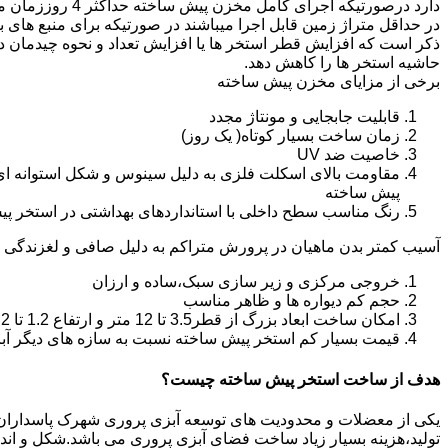
دارد درصورتیکه اجرا
در حداقل متراژ زمین قابل اجرا میباشند در صورتیکه برای منبع های ب
ذکر است که افزایش قطر استخر ها یا افزایش تعداد و نحوه چیدمان 
حاشیه استخر ها را کاهش دهد.
برخی از مزایای مخزن پیش ساخته
قابلیت جابجایی و مونتاژ مجدد
زمان ساخت بسیار کوتاه( یک روز)
خاصیت ضد UV
مقاومت بالای اسکلت فلزی به دلیل سینوس و شکل استوانه ای
پیش ساخته
رنگ مناسب سطح داخلی با استانداردهای بهداشتی در استخر پ
آسیب کمتر بدن ماهیان در پرورش متراکم به دلیل صافی و لغزندگی 
خروجی مرکزی و زیر سازی سبک،ساده و ارزان
حجم کم دیواره ها و ظاهر مناسب
امکان ساخت ابعاد بزرگ از قطر3.5 تا 12 متر و ارتفاع 1.2 تا 2.2 متر
قیمت بسیار کم استخر پیش ساخته نسبت به سازه های دیگر آب
هدف از ساخت استخر پیش ساخته چیست؟
یکی از معضلات و محدودیت های توسعه آبزی پروری شهرک پاسداران،هزین
تولید،هزینه بسیار زیاد ساخت فضای آبزی پروری می باشد.شکل و ا