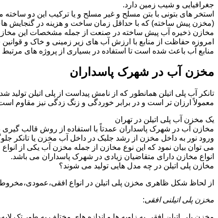
جغرافیایی و شیب زمین دارد.
استخر های بتونی با بتن مسلح و غیر مسلح و یا ترکیب این دو ساخت
(مخزن پیش ساخته) که با حداقل زمان ساخت و هزینه در گنجایش های 
مخازن ذخیره آب پیش ساخته در صنعت از جمله مشخصات این مخازن می تو
امروزه حفاظت از منابع با ارزش آب های زیر زمینی و خاک و قوانی
منابع آب باعث شده است تا استفاده در بسیاری از پروژه های مرتبط ب
مخزن آب در شهرک پاسداران
تانکر آب پلی اتیلن همانطور که از نامش پیداست از پلی اتیلن تولید 
معمولاً ارزان تر است و در برابر خوردگی و زنگ زدگی نیز مقاوم است
یک مخزن آب پلی اتیلن در تهران
مخازن آب در شهرک پاسداران عمدتاً با استفاده از روش قالب گیری د
ورود نور به داخل مخزن از رشد جلبک در داخل آب مخزن یا تانکر جلوگ
می توان بیان نمود که این نوع مخازن از جمله مخزن آب یکی از انو
انواع مخازن دارای متقاضیان زیادی در شهرک پاسداران می باشد.
مخازن پلی اتیلن در چه مدل هایی تولید می شوند؟
از لحاظ شکل ظاهری مخزن پلی اتیلن در انواع افقی،عمودی،مخروطی،مک
مخزن پلی اتیلنی افقی
:
مخزن پلی اتیلن افقی به زاویه ها و اندازه های مختلف به طور تک لایه،