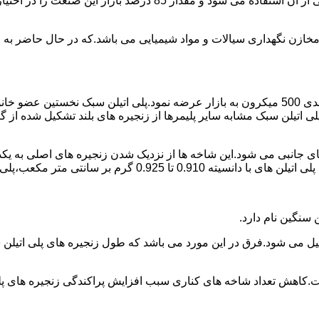
پلی اتیلن پرمصرف ترین ماده پلیمری که در صنعت قالب گیری دورانی ا
اع مخازن نگهداری سیالات و مواد شیمیایی می باشد.که در حال حاضر 
در سال 1961 میلادی کمپانی اکواستار پودر پلی اتیلن سبک را با دانه بندی 500 میکرون به بازار عرض
لی اتیلن سبک مشابه سایر پلیمرها از زنجیره های بلند تشکیل شده از گ
ی جانبی می شود.این شاخه ها از نزدیک شدن زنجیره های اصلی به یکدی
سانتی متر مکعب،پلی اتیلن سبک میتوان گفت.
ست.کاهش تعداد شاخه های کناری سبب افزایش پراکندگی زنجیره های پ