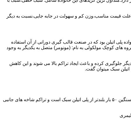
ز آن استفاده می شود و مقدار 85 درصد بازار این صنعت را در اختیار دارد.متداول ترین گریدهای این خانواده شامل: سبک خطی،سبک با
به علت قیمت مناسب،وزن کم و سهولت در جابه جایی،نسبت به دیگر
ه نمود.پلی اتیلن سبک نخستین عضو خانواده پلی اتیلن بود که در صنعت قالب گیری دورانی از آن استفاده
روه های کوچک مولکولی به نام: (مونومر) متصل به یکدیگر به وجود
گر جلوگیری کرده و باعث ایجاد تراکم بالا می شوند و این کاهش
پلی اتیلن سنگین مثل پلی اتیلن سبک از اتم های هیدروژن و کربن تشکیل می شود.فرق در این مورد می باشد که طول زنجیره های پلی اتیلن سنگین ۵۰ بار بلندتر از پلی اتیلن سبک است و تراکم شاخه های جانبی
لیمری