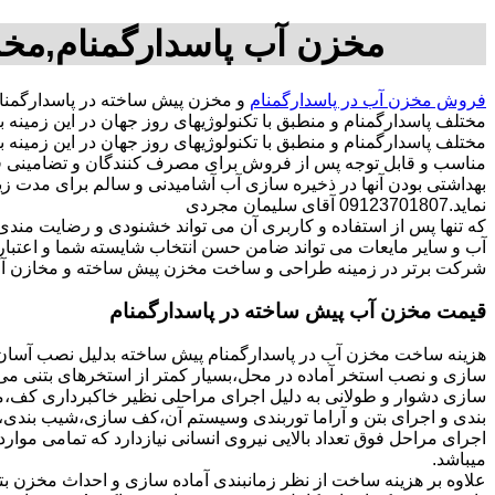
مخزن آب پاسدارگمنام,مخز
فروش مخزن آب در پاسدارگمنام
و مخزن پیش ساخته در پاسدارگمنا
مختلف پاسدارگمنام و منطبق با تکنولوژیهای روز جهان در این زمی
مختلف پاسدارگمنام و منطبق با تکنولوژیهای روز جهان در این زمینه ب
مناسب و قابل توجه پس از فروش برای مصرف کنندگان و تضامینی قو
بهداشتی بودن آنها در ذخیره سازی آب آشامیدنی و سالم برای مدت ز
نماید.09123701807 آقای سلیمان مجردی
که تنها پس از استفاده و کاربری آن می تواند خشنودی و رضایت من
آب و سایر مایعات می تواند ضامن حسن انتخاب شایسته شما و اعتبا
شرکت برتر در زمینه طراحی و ساخت مخزن پیش ساخته و مخازن آب 
قیمت مخزن آب پیش ساخته در پاسدارگمنام
هزینه ساخت مخزن آب در پاسدارگمنام پیش ساخته بدلیل نصب آسان و
سازی و نصب استخر آماده در محل،بسیار کمتر از استخرهای بتنی می ب
سازی دشوار و طولانی به دلیل اجرای مراحلی نظیر خاکبرداری کف،مخ
بندی و اجرای بتن و آراما توربندی وسیستم آن،کف سازی،شیب بندی،ح
اجرای مراحل فوق تعداد بالایی نیروی انسانی نیازدارد که تمامی موار
میباشد.