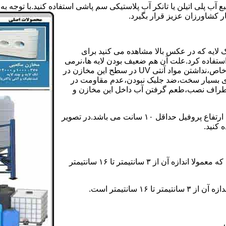
بع آب پلی اتیلن یا تانکر آب پلاستیکی سم پاشی استفاده کنید.با توجه
ر کشاورزان عزیز قرار بگیرد.
 لایه که در عکس بالا مشاهده می کنید برای
ستفاده کرد.علت آن هم ضعیف بودن لایه ها،نرمی
بیش از حد بدنه مخزن،عدم توانایی طراحی این مخازن برای مصارف خاص،نداشتن مواد آنتی UV در سطح این مخازن در
یری بسیار سخت،ضد جلبک نبودن،عدم مقاومت در
اطراف نصب،طعم گرفتن آب داخل این مخازن و
ولی مخازن دوجداره دارای پروفیل دوجداره در بدنه خود می باشند که ارتفاع پروفیل حداقل ۱۰ سانت می باشد.در تصویر
 کنید.
ارتفاع پروفیل : فاصله بین جداره داخلی مخزن و تاج پروفیل می باشد که معمولا اندازه آن از ۳ سانتیمتر تا ۱۶ سانتیمتر
سانتیمتر است.