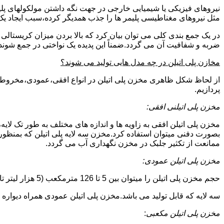
نیروهای فیزیکی یا شیمیایی خارجی در جهت نگه داشتن مولکولهای پلیمر
مثل نیروهای مغناطیسی پلیمر ها را جذب همدیگر کرده،سبب ایجاد یک 
در یک جمع بندی کلی می توان بیان کرد که بالا بردن میزان کریست
ضربه و شفافیت آن می گردد.ضمناً این پدیده یک نواختی در جمع شوند
مخازن پلی اتیلن در چه مدل هایی تولید می شوند؟
از لحاظ شکل ظاهری مخزن پلی اتیلن در انواع افقی،عمودی،مخروطی،مک
پردازیم.
مخزن پلی اتیلنی افقی:
مخزن پلی اتیلن افقی به زاویه ها و اندازه های مختلف به طور تک لایه،
بصورت دفنی میتوان استفاده کرد.مخزن سه لایه پلی اتیلن که بمنظور
ممانعت از تکثیر جلبک در مخزن نگهداری آب می گردد.
مخزن پلی اتیلن عمودی:
حجم مخزن پلی اتیلن را میتوان بین 5 تا 126 مترمکعب (5 هزار لیتر تا 126 هزار لیتر) در نظر گرفت.در انواع تک لایه،دولایه و
سه لایه که قابل تولید می باشد.مخزن پلی اتیلن عمودی همراه دیواره های تقویت شد
مخزن پلی اتیلن مکعبی
: