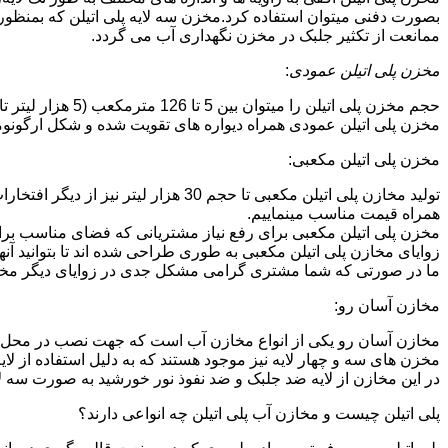
بصورت دفنی میتوان استفاده کرد.مخزن سه لایه پلی اتیلن که بمنظور
ممانعت از تکثیر جلبک در مخزن نگهداری آب می گردد.
مخزن پلی اتیلن عمودی
:
حجم مخزن پلی اتیلن را میتوان بین 5 تا 126 مترمکعب (5 هزار لیتر تا 126 هزار لیتر) در نظر گرفت.در انواع تک لایه،دولایه و سه لایه که قابل تولید می باشد.
مخزن پلی اتیلن عمودی همراه دیواره های تقویت شده و شکل ارگونومیک خو
مخزن پلی اتیلن مکعبی:
تولید مخازن پلی اتیلن مکعبی تا حجم 
همراه قیمت مناسب مینماییم.
مخزن پلی اتیلن مکعبی برای رفع نیاز مشتریانی که فضای مناسب برای
زوایای مخازن پلی اتیلن مکعبی به طوری طراحی شده اند تا بتوانید آنها
ما در صورتی که شما مشتری گرامی مشکل جدی در زوایای دیگر مخازن پ
مخازن آسان رو:
مخازن آسان رو یکی از انواع مخازن آب است که جهت نصب در محل 
مخزن های سه و چهار لایه نیز موجود هستند که به دلیل استفاده از ل
در این مخازن از لایه ضد جلبک و ضد نفوذ نور خورشید به صورت سه ل
پلی اتیلن چیست و مخازن آب پلی اتیلن چه انواعی دارند؟