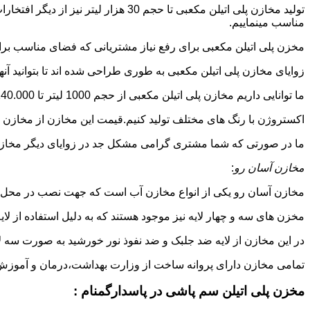
تولید مخازن پلی اتیلن مکعبی تا حجم 
مناسب مینماییم.
مخزن پلی اتیلن مکعبی برای رفع نیاز مشتریانی که فضای مناسب برای
زوایای مخازن پلی اتیلن مکعبی به طوری طراحی شده اند تا بتوانید آنها
ما توانایی داریم مخازن پلی اتیلن مکعبی از حجم 1000 لیتر تا 140.000 لیتر به طور روتاری و دوجداره در قالب های روش
اکستروژن با رنگ های مختلف تولید کنیم.قیمت این مخازن از مخازن ا
ما در صورتی که شما مشتری گرامی مشکل جد در زوایای دیگر مخازن پل
مخازن آسان رو
:
مخازن آسان رو یکی از انواع مخازن آب است که جهت نصب در محل 
مخزن های سه و چهار لایه نیز موجود هستند که به دلیل استفاده از ل
در این مخازن از لایه ضد جلبک و ضد نفوذ نور خورشید به صورت سه ل
تمامی مخازن دارای پروانه ساخت از وزارت بهداشت،درمان و آموزش پزشکی هستند و از موا
مخزن پلی اتیلن سم پاشی در پاسدارگمنام :