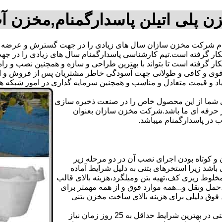
ن پلی اتیلن پاسدارگمنام,مخزن آ
م شرکت مخزن سازان سال های زیادی را در جهت گسترش و عرضه عل
نه بکار گرفته است.تیم کارشناسی پاسدارگمنام سال های زیادی را د
کار گرفته است تا بتواند با بهترین طراحی و سازه و همچنین نصب و راه
ی و کافی و طولانی جهت آسودگی خاطر مشتریان پس از فروش و ایجا
یاد و قیمت متعادل و مناسب و همچنین سرمایه گذاری در امور شبکه ه
دی شما از این محصول خاص را در صنعت ذخیره سازی
ر حرفه ای ما باشد.شرکت مخزن سازان بعنوان
در پاسدارگمنام میباشد.
 کوتاه بودن اجرای نصب آن در دو مرحله زیر
اشد زیرا استخرهای بتنی به دلیل شرایط آماده
لوط ریزی کف،تهیه بتن ومیلگرد،هزینه بالای قالب
مل ونقل و...همه موارد فوق و از همه مهمتر برای
د فوق دلیلی برای هزینه بالای ساخت مخزن بتنی
علاوه بر هزینه ساخت از نظر زمانبندی آماده سازی و احداث مخزن بتنی در بهترین شرایط حداقل به 25 روز زمان نیاز