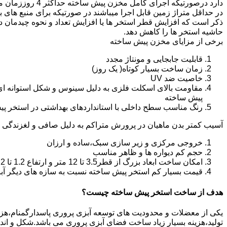
دارد درصورتیکه اجرا
در حداقل متراژ زمین قابل اجرا میباشند در صورتیکه برای منبع های ب
ذکر است که افزایش قطر استخر ها یا افزایش تعداد و نحوه چیدمان 
حاشیه استخر ها را کاهش دهد.
برخی از مزایای مخزن پیش ساخته
قابلیت جابجایی و مونتاژ مجدد
زمان ساخت بسیار کوتاه( یک روز)
خاصیت ضد UV
مقاومت بالای اسکلت فلزی به دلیل سینوس و شکل استوانه ای
پیش ساخته
رنگ مناسب سطح داخلی با استانداردهای بهداشتی در استخر پ
آسیب کمتر بدن ماهیان در پرورش متراکم به دلیل صافی و لغزندگی 
خروجی مرکزی و زیر سازی سبک،ساده و ارزان
حجم کم دیواره ها و ظاهر مناسب
امکان ساخت ابعاد بزرگ از قطر3.5 تا 12 متر و ارتفاع 1.2 تا 2.2 متر
قیمت بسیار کم استخر پیش ساخته نسبت به سازه های دیگر آب
هدف از ساخت استخر پیش ساخته چیست؟
یکی از معضلات و محدودیت های توسعه آبزی پروری پاسدارگمنام،هزینه ب
تولید،هزینه بسیار زیاد ساخت فضای آبزی پروری می باشد.شکل و ا