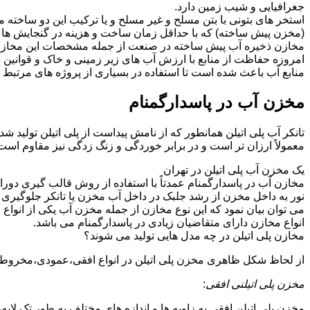
جغرافیایی و شیب زمین دارد.
استخر های بتونی با بتن مسلح و غیر مسلح و یا ترکیب این دو ساخت
(مخزن پیش ساخته) که با حداقل زمان ساخت و هزینه در گنجایش های 
مخازن ذخیره آب پیش ساخته در صنعت از جمله مشخصات این مخازن می تو
امروزه حفاظت از منابع با ارزش آب های زیر زمینی و خاک و قوانی
منابع آب باعث شده است تا استفاده در بسیاری از پروژه های مرتبط ب
مخزن آب در پاسدارگمنام
تانکر آب پلی اتیلن همانطور که از نامش پیداست از پلی اتیلن تولید 
معمولاً ارزان تر است و در برابر خوردگی و زنگ زدگی نیز مقاوم است
یک مخزن آب پلی اتیلن در تهران
مخازن آب در پاسدارگمنام عمدتاً با استفاده از روش قالب گیری دورا
نور به داخل مخزن از رشد جلبک در داخل آب مخزن یا تانکر جلوگیری م
می توان بیان نمود که این نوع مخازن از جمله مخزن آب یکی از انو
انواع مخازن دارای متقاضیان زیادی در پاسدارگمنام می باشد.
مخازن پلی اتیلن در چه مدل هایی تولید می شوند؟
از لحاظ شکل ظاهری مخزن پلی اتیلن در انواع افقی،عمودی،مخروطی،مک
مخزن پلی اتیلنی افقی
:
مخزن پلی اتیلن افقی به زاویه ها و اندازه های مختلف به طور تک لایه،