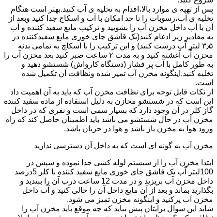
پس از تهیه ی موارد بالا،اقدام به تخلیه ی آب کنید.بهتر است هنگام
تخلیه ی آب،رسوبات را تا حد امکان با آب و اسکاچ جدا کنید وبعد از
آن با آب داخل مخزن آب را بشویید و ترکیب مایع سفید کننده و آب
به مقادیر زیر ادغام کنید(یک قاشق چای خوری مایع سفیدکننده در
۳٫۵ لیتر آب درست کنید) و این ترکیب را با اسکاچ به تمامی بدنه
مخزن آّب آغشته کنید و به مدت ۲ ساعت صبر کنید بعد مخزن آب را
به طور کامل با آب پر فشار (دستگاه کارواش) شستشو دهید و
تخلیه کنید.اینگونه مخزن آب تمیز شده ونظافت آن تکمیل شده
است.
از نکات قابل توجه برای نظافت مخزن آب که باید به آن اهمیت داد
این است که در شستشو مخازن به دلیل استفاده از ماده سفید کننده
گاز کلر در آن وجود دارد که بسیار سمی است و نفری که در داخل
مخزن آب در حال شستشو می باشد باید اطمینان حاصل کند که راه
ورود هوا به مخزن باز باشد و هوا در جریان باشد.
مخزن آب به گونه ای است که به داخل آن دسترسی ندارید
ابتدا مخزن آب را از سیستم لوله کشی جدا نموده و سپس در
100لیتر آب یک قاشق چای خوری مایع سفید کننده با کلر 5درصد
داخل مخزن آب بریزید و در مدت 12 ساعت درب آن را ببندید و
بگذارید بماند و بعد از آن مایع داخل آن را خالی کنید و آب داخل
مخزن آب پرکنید و اینگونه مخزن تمیز می شود.
شاید این سوال برایتان پیش بیاید که چه موقع باید مخزن آب را