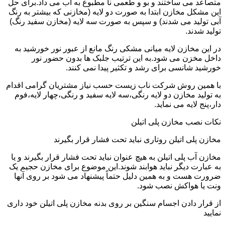
متصاعد می ساختند و بو و طعمی نا مطبوع به آب می داد.برای حل
این مشکل مخازن ابتدا به صورت دو لایه (مخازنی که بیشتر به رنگ
آبی تولید می شدند) و سپس به صورت سه لایه (مخازن سفید رنگ)
تولید شدند.
در این مخازن لایه میانی مشکی رنگ مانع از عبور نور خورشید به
داخل مخزن می شود.به این ترتیب جلبک ها بدون حضور نور
خورشید شانسی برای رشد و تکثیر پیدا نمی کنند.
با همین روش شرکت ناب زیست حسب نیاز مشتریان گرامی اقدام
به تولید مخازن دو لایه رنگی،سه لایه سفید و رنگی،چهار لایه،فوم
دار،پنج لایه می نماید.
نکات نصب مخازن پلی اتیلن
مخازن پلی اتیلن روتاری نباید تحت فشار قرار بگیرند
مخازن آب پلی اتیلن به هیچ عنوان نباید تحت فشار قرار بگیرند و یا
به عبارت دیگر نباید هوابند شوند.این موضوع برای مخازن حجیم یک
ضرورت هست و به همین دلیل حتماً پیشنهاد می شود بر روی آنها
ونت یا هواکش نصب شود.
از قرار دادن اجسام سنگین بر روی بدنه مخازن پلی اتیلن خود داری
نمایید