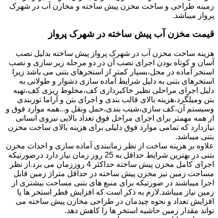
زمینه طراحی و ساخت مخزن پیش ساخته و مخازن آب در شهرک
پرواز میباشد.
قیمت مخزن آب پیش ساخته در شهرک پرواز
هزینه ساخت مخزن آب در شهرک پرواز پیش ساخته بدلیل نصب
آسان و کوتاه بودن اجرای نصب آن در دو مرحله زیر سازی و نصب
استخر آماده در محل،بسیار کمتر از استخرهای بتنی می باشد زیرا
استخرهای بتنی به دلیل شرایط آماده سازی دشوار و طولانی به
دلیل اجرای مراحلی نظیر خاکبرداری کف،مخلوط ریزی کف،تهیه
بتن ومیلگرد،هزینه بالای قالب بندی و اجرای بتن و آراما توربندی
وسیستم آن،کف سازی،شیب بندی،حمل ونقل و...همه موارد فوق و
از همه مهمتر برای اجرای مراحل فوق تعداد بالایی نیروی انسانی
نیازدارد که تمامی موارد فوق دلیلی برای هزینه بالای ساخت مخزن
بتنی میباشد.
علاوه بر هزینه ساخت از نظر زمانبندی آماده سازی و احداث مخزن
بتنی در بهترین شرایط حداقل به 25 روز زمان نیاز دارد درصورتیکه
اجرای کامل مخزن پیش ساخته حداکثر 4 روززمان می برد.از نظر
مساحت زمین نیز مخزن پیش ساخته در حداقل متراژ زمین قابل
اجرا میباشند در صورتیکه برای منبع های بتنی مساحت بیشتری از
زمین نیاز میباشد.لازم به ذکر است که افزایش قطر استخر ها یا
افزایش تعداد و نحوه چیدمان در طراحی مخازن پیش ساخته می
تواند مقدار زمین حاشیه استخر ها را کاهش دهد.