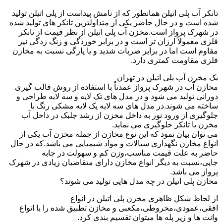
تانکر آب پلی اتیلن همانطور که از نامش پیداست از پلی اتیلن تولید
شده است و در حال حاضر یکی از متداولترین تانکر های تولید شده
در شهرک پرواز است.مخزن آب پلی اتیلن از نظر قیمت از تانکر
فلزی معمولاً ارزان تر است و در برابر خوردگی و زنگ زدگی نیز
مقاوم است اما در برابر ضربات شدید و یا پارگی نسبت به مخازن
فلزی مقاومت کمتری دارد.
یک مخزن آب پلی اتیلن در تهران
مخازن آب در شهرک پرواز عمدتاً با استفاده از روش قالب گیری
دورانی تولید می شود و در مدل های تک لایه و سه لایه طراحی و
ساخته می شوند.در مدل های سه لایه یک لایه مشکی رنگ با
جلوگیری از ورود نور به داخل مخزن از رشد جلبک در داخل آب
مخزن یا تانکر جلوگیری می نماید.
می توان بیان نمود که این نوع مخازن از جمله مخزن آب یکی از
انواع مخازن نگهداری سیالات و مواد شیمیایی می باشد.که در حال
حاضر به علت قیمت مناسب،وزن کم و سهولت در جابه
جایی،نسبت به دیگر انواع مخازن دارای متقاضیان زیادی در شهرک
پرواز می باشد.
مخازن پلی اتیلن در چه مدل هایی تولید می شوند؟
از لحاظ شکل ظاهری مخزن پلی اتیلن در انواع
افقی،عمودی،مخروطی،مکعبی و مخازن تطبیق شده را با انواع
وانت ها و زیر پله ها میتوان تقسیم بندی کرد.