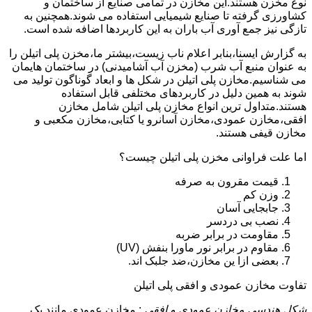
نوع مخزن هستند.این مخازن در تمامی صنایع از ساختمان و
کشاورزی گرفته تا صنایع شیمیایی استفاده می شوند.همچنین به
تازگی نیز جمع آوری آب باران به این کاربردها اضافه شده است.
به گزارش ایسنا،بنابر اعلام ناب زیست،بیشتر ما،مخزن پلی اتیلن را
به عنوان منبع آب شرب (مخزن آب آشامیدنی) در ساختمان هایمان
می شناسیم.مخازن پلی اتیلن در شکل ها و ابعاد گوناگون تولید می
شوند به همین دلیل در کاربردهای مختلفی قابل استفاده
هستند.متداول ترین انواع مخازن پلی اتیلن شامل مخازن
افقی،مخازن عمودی،مخازن آسانرو یا کتابی،مخازن مکعبی و
مخازن قیفی هستند.
اما علت فراوانی مخزن پلی اتیلن چیست؟
قیمت مقرون به صرفه
وزن کم
جابجایی آسان
نصب بی دردسر
مقاومت در برابر ضربه
مقاوم در برابر نور ماورا بنفش (UV)
بعضی ازا ین مخازن،ضد جلبک اند.
تفاوت مخازن عمودی و افقی پلی اتیلن
شکل هندسی مخازن عمودی و افقی
: مخازن عمودی مانند یک