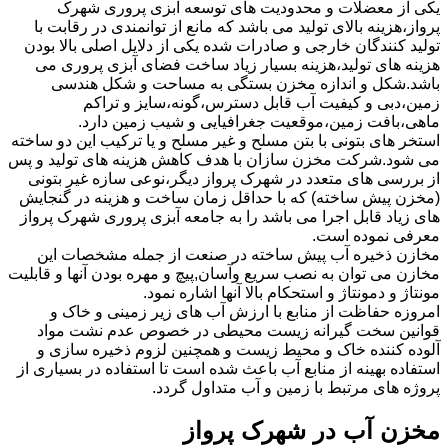
یکی از معضلات و محدودیت های توسعه آبزی پروری شهرک
پرواز،هزینه بالای تولید می باشد که مانع از توانمندی در رقابت با
تولید کنندگان خارجی و صادرات شده یکی از دلایل اصلی بالا بودن
هزینه های تولید،هزینه بسیار زیاد ساخت فضای آبزی پروری می
باشد.شکل و اندازه مخزن بستگی به مساحت و شکل هندسی
زمین،دبی و کیفیت آب قابل دسترس،گونه،سایز و تراکم
ماهی،بافت زمین،موقعیت جغرافیایی و شیب زمین دارد.
استخر های بتونی با بتن مسلح و غیر مسلح و یا ترکیب این دو ساخته
می شود.شرکت مخزن سازان با هدف کاهش هزینه های تولید و پس
از بررسی های متعدد در شهرک پرواز دیگر،نوعی سازه غیر بتونی
(مخزن پیش ساخته) که با حداقل زمان ساخت و هزینه در گنجایش
های زیاد قابل اجرا می باشد را به جامعه آبزی پروری شهرک پرواز
معرفی نموده است.
مخازن ذخیره آب پیش ساخته در صنعت از جمله مشخصات این
مخازن می توان به نصب سریع وآسان,پیچ و مهره بودن آنها و قابلیت
مونتاژ و دمونتاژ و استحکام بالا آنها اشاره نمود.
امروزه حفاظت از منابع با ارزش آب های زیر زمینی و خاک و
قوانین سخت گیرانه زیست محیطی در خصوص عدم نشت مواد
آلوده کننده خاک و محیط زیست و همچنین لزوم ذخیره سازی و
استفاده بهینه از منابع آب باعث شده است تا استفاده در بسیاری از
پروژه های مرتبط با زمین و آب متداول گردد.
مخزن آب در شهرک پرواز