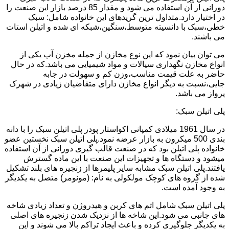
دورانی از آن استفاده می شود و مقدار 85 درصد بازار این صنعت را
در اختیار دارد.متداول ترین گریدهای این خانواده شامل: سبک
خطی،سبک با دانسیته متوسط،سنگین،شبکه ای شده و اتیلن استات
می باشند.
می توان بیان نمود که این نوع مخازن از جمله مخزن آب یکی از
انواع مخازن نگهداری سیالات و مواد شیمیایی می باشد.که در حال
حاضر به علت قیمت مناسب،وزن کم و سهولت در جابه
جایی،نسبت به دیگر انواع مخازن دارای متقاضیان زیادی در شهرک
پرواز می باشد.
پلی اتیلن سبک:
در سال 1961 میلادی کمپانی اکواستار پودر پلی اتیلن سبک را با دانه
بندی 500 میکرون به بازار عرضه نمود.پلی اتیلن سبک نخستین عضو
خانواده پلی اتیلن بود که در صنعت قالب گیری دورانی از آن استفاده
میشود و دستگاه ها و تجهیزات این صنعت با این ماده گسترش
یافتند.پلی اتیلن سبک مشابه سایر پلیمرها از زنجیره های بلند تشکیل
شده از گروه های کوچک مولکولی به نام: (مونومر) متصل به یکدیگر
به وجود آمده است.
پلی اتیلن سبک شامل اتم های کربن و هیدروژن و تعداد زیادی شاخه
های جانبی می شود.این شاخه ها از نزدیک شدن زنجیره های اصلی
به یکدیگر جلوگیری کرده و باعث ایجاد تراکم بالا می شوند و این