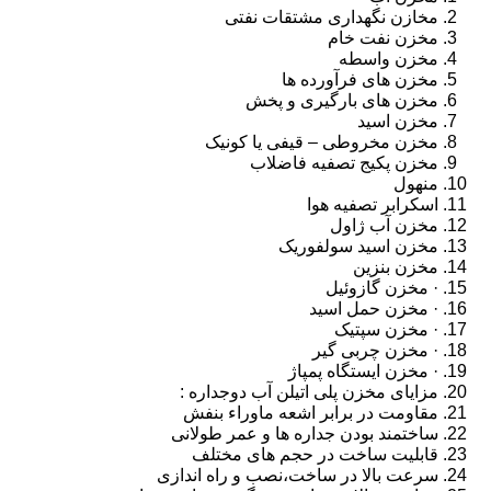
مخازن نگهداری مشتقات نفتی
مخزن نفت خام
مخزن واسطه
مخزن های فرآورده ها
مخزن های بارگیری و پخش
مخزن اسید
مخزن مخروطی – قیفی یا کونیک
مخزن پکیج تصفیه فاضلاب
منهول
اسکرابر تصفیه هوا
مخزن آب ژاول
مخزن اسید سولفوریک
مخزن بنزین
· مخزن گازوئیل
· مخزن حمل اسید
· مخزن سپتیک
· مخزن چربی گیر
· مخزن ایستگاه پمپاژ
مزایای مخزن پلی اتیلن آب دوجداره :
مقاومت در برابر اشعه ماوراء بنفش
ساختمند بودن جداره ها و عمر طولانی
قابلیت ساخت در حجم های مختلف
سرعت بالا در ساخت،نصب و راه اندازی