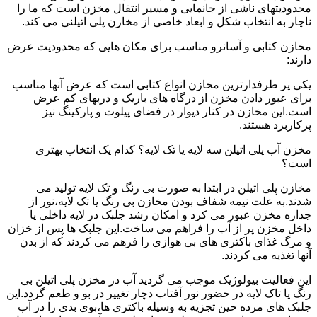
محدودیتهای ناشی از جانمایی و مسیر انتقال مخزن است که ما را
ناچار به انتخاب شکل و ابعاد خاصی از مخازن پلی اتیلنی می کند.
مخازن کتابی و آسانرو مناسب برای مکان هایی که محدودیت عرض
دارند:
یکی پر طرفدارترین مخازن انواع کتابی است که عرض آنها مناسب
برای عبور دادن مخزن از درگاه های باریک و دربهای کم عرض
است.این مخازن در کنار دیوار در فضای پیلوت و پارکینگ نیز
پرکاربرد هستند.
مخزن آب پلی اتیلن سه لایه یا تک لایه؟ کدام یک انتخاب بهتری
است؟
مخازن پلی اتیلن در ابتدا به صورت بی رنگ و تک لایه تولید می
شدند.به علت نیمه شفاف بودن مخازن بی رنگ یا تک لایه،نور از
جداره مخزن عبور می کرد و امکان رشد جلبک در لایه داخلی یا
داخل مخزن پر از آب را فراهم می ساخت.این جلبک ها پس از خزان
و مرگ غذای باکتری های بی هوازی را فرهم می کردند که از بدن
آنها تغذیه می کردند.
این فعالیت بیولوژیک موجب می گردید آب در مخزن پلی اتیلن بی
رنگ یا تاک لایه در حضور نور آفتاب دچار تغییر در بو و طعم گردد.این
جلبک های مرده حین تجزیه به وسیله باکتری ها،بوی بدی را در آب