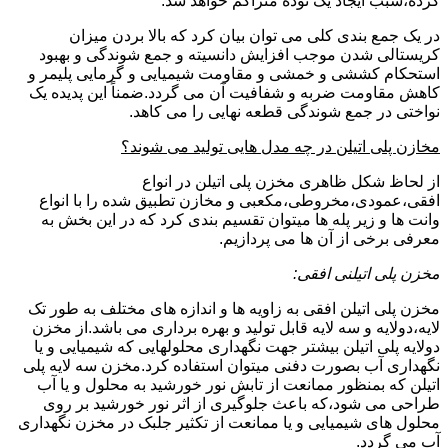
کرده،سبب ایجاد یک توده متراکم خواهد شد.
در یک جمع بندی کلی می توان بیان کرد که بالا بردن میزان
کریستالی شدن موجب افزایش دانسیته و جمع شوندگی و بهبود
استحکام کششی و خمشی و مقاومت شیمیایی و گرمایی پلیمر و
کاهش مقاومت ضربه و شفافیت آن می گردد.ضمناً این پدیده یک
نواختی در جمع شوندگی قطعه نهایی را می کاهد.
مخازن پلی اتیلن در چه مدل هایی تولید می شوند؟
از لحاظ شکل ظاهری مخزن پلی اتیلن در انواع
افقی،عمودی،مخروطی،مکعبی و مخازن تطبیق شده را با انواع
وانت ها و زیر پله ها میتوان تقسیم بندی کرد که در این بخش به
معرفی برخی از آن ها می پردازیم.
مخزن پلی اتیلنی افقی:
مخزن پلی اتیلن افقی به زاویه ها و اندازه های مختلف به طور تک
لایه،دولایه و سه لایه قابل تولید و بهره برداری می باشد.از مخزن
دولایه پلی اتیلن بیشتر جهت نگهداری محلولهایی که شیمیایی و یا
نگهداری آب بصورت دفنی میتوان استفاده کرد.مخزن سه لایه پلی
اتیلن که بمنظور ممانعت از تابش نور خورشید به محلول و یا آب
طراحی می شود،که باعث جلوگیری از اثر نور خورشید بر روی
محلول های شیمیایی و یا ممانعت از تکثیر جلبک در مخزن نگهداری
آب می گردد.