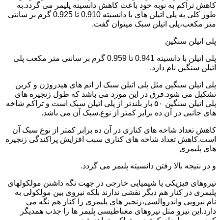
کاهش تراکم به نوبه خود باعث کاهش دانسیته پلیمر می گردد.به
طور کلی به پلی اتیلن های با دانسیته 0.910 تا 0.925 گرم بر سانتی
متر مکعب،پلی اتیلن سبک میتوان گفت.
پلی اتیلن سنگین
پلی اتیلن با دانسیته 0.941 تا 0.959 گرم بر سانتی متر مکعب پلی
اتیلن سنگین نام دارد.
پلی اتیلن سنگین مثل پلی اتیلن سبک از اتم های هیدروژن و کربن
تشکیل می شود.فرق در این مورد می باشد که طول زنجیره های
پلی اتیلن سنگین ۵۰ بار بلندتر از پلی اتیلن سبک است و تراکم شاخه
های جانبی در آن ده برابر کمتر از نوع.سبک آن می باشد.
کاهش تعداد شاخه های کناری در آن ده برابر کمتر از نوع سبک آن
است.کاهش تعداد شاخه های کناری سبب افزایش پراکندگی زنجیره
های پلیمری
و در نتیجه بالا رفتن دانسیته پلیمر می گردد.
نیروهای فیزیکی یا شیمیایی خارجی در جهت نگه داشتن مولکولهای
پلیمری در کنار هم دیگر نقشی ندارند بلکه نیروی بین مولکولی به
نام نیرویی واندروالسی،زنجیر های پلیمری را کنار هم نگه می
دارد.این نیرو مثل نیروهای مغناطیسی پلیمر ها را جذب همدیگر