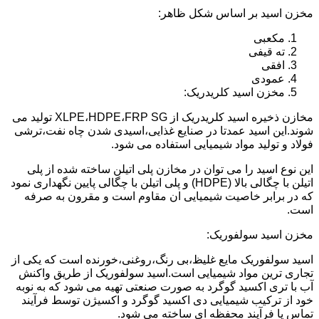
مخزن اسید بر اساس شکل ظاهر:
مکعبی
ته قیفی
افقی
عمودی
مخزن اسید کلریدریک:
مخازن ذخیره اسید کلریدریک از XLPE،HDPE،FRP SG تولید می
شوند.این اسید عمدتا در صنایع غذایی،اسیدی شدن چاه نفت،ترشی
فولاد و تولید مواد شیمیایی استفاده می شود.
این نوع اسید را می توان در مخازن پلی اتیلن ساخته شده از پلی
اتیلن با چگالی بالا (HDPE) و پلی اتیلن با چگالی پایین نگهداری نمود
که در برابر خاصیت شیمیایی ان مقاوم است و مقرون به صرفه
است.
مخزن اسید سولفوریک:
اسید سولفوریک مایع غلیظ،بی رنگ،روغنی،خورنده است که یکی از
تجاری ترین مواد شیمیایی است.اسید سولفوریک از طریق واکنش
آب با تری اکسید گوگرد به صورت صنعتی تهیه می شود که به نوبه
خود از ترکیب شیمیایی دی اکسید گوگرد و اکسیژن توسط فرآیند
تماس یا فرآیند محفظه ای ساخته می شود.