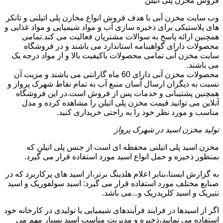
فروش مخزن پلی اتیلن
وب سایت مخزن آبی با هدف فروش انواع مخازن پلی اتیلنی و تانکر
های پلاستیکی برای ذخیره سازی آب و مواد شیمیایی و مواد غذایی و
همچنین ارائه پاسخ به سوالات مشتریان فعالیت می کند.تمامی
محصولات دارای گواهینامه استاندارد می باشند و در فروشگاه
سایت مخزن آبی تمامی محصولات باکیفیت بالا و از مواد درجه یک
می باشند.
محصولات مخزن آبی دارای 60 ماه گارانتی می باشند و مزیت آن
نسبت به دیگران ارسال آسان منبع آب به تمام نقاط شهرک پرواز و
همچنین پشتیبانی و خدمات پس از فروش است.در این فروشگاه
آنلاین می توانید قیمت مخزن پلی اتیلن را مشاهده کرده و مدل
مناسب و مورد نظر خود را به راحتی خریداری کنید.
تولید مخزن اسید در شهرک پرواز
مخزن اسید پلی اتیلنی محفظه ای است از جنس پلی اتیلن که
بمنظور ذخیره و حمل انواع اسید مورد استفاده قرار می گیرد.
به گزارش ایسنا،بنابر اعلام هلدینگ برتر،از اسید های پرکاربرد که در
صنایع مختلف مورد استفاده قرار می گیرد: اسید سولفوریک و اسید
نتیریک و اسید کلریدریک و...می باشد.
اگر از اسیدها در فرایند فرآیندهای شیمیایی یا تولیدی در کارخانه خود
استفاده می نمایید،ذخیره و مدیریت مناسب اسید بسیار مهم می