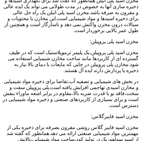
مخزن اسید پلی اتیلن همانطور که گفت شد برای نگهداری اسیدها و
ذخیره سازی آنها به خصوص در مدت طولانی می تواند یک ایده عالی
و مقرون به صرفه باشد.مخزن اسید پلی اتیلن یک راه حل عالی
برای ذخیره اسیدها و مواد شیمیایی است.این مخازن با محتویات و
سیالات درون مخزن واکنش نمی دهد و ناسازگار است و همچنین از
طول عمر بالایی برخوردار است.
مخزن اسید پلی پروپیلن:
مخزن اسید پلی پروپیلن،یک پلیمر ترموپلاستیک است که در طیف
گسترده ای از کاربردها مانند ساخت مخازن شیمیایی استفاده می
شود.مخازن پلی پروپیلن در جایی که مایعات با دمای بالا نیاز به
ذخیره یا پردازش دارند ایده آل هستند.
در بخش های شیمیایی و تصفیه آب،تقاضا برای ذخیره مواد شیمیایی
و مخازن اسیدی تهاجمی افزایش یافته است.پلی پروپیلن سفت و
سخت،فاقد بو با قدرت ضربه بالا،مقاوم در برابر اشعه ماوراء بنفش
است و برای بسیاری از کاربردهای صنعتی و ذخیره مواد شیمیایی در
دسترس است.
مخزن اسید فایبرگلاس:
مخزن اسید فایبر گلاس روشی مقرون بصرفه برای ذخیره یکی از
مهمترین مواد شیمیایی صنعتی ارائه می دهد.همانطور که گفته شد
از اسید سولفوریک در تولید کود،ساخت مواد شیمیایی،پالایش