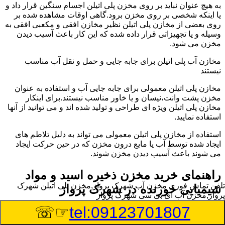
به هیچ عنوان نباید بر روی مخزن پلی اتیلن اجسام سنگین قرار داد و
یا اینکه شخصی بر روی مخزن برود.گاهی اوقات مشاهده شده بر
روی بعضی از مخازن پلی اتیلن نظیر مخازن افقی و مکعبی افقی به
وسیله و یا تجهیزاتی قرار داده شده که این کار باعث آسیب دیدن
مخزن می شود.
مخازن آب پلی اتیلن برای جابه جایی و حمل و نقل آب مناسب
نیستند
مخازن پلی اتیلن معمولی برای جابه جایی آب و استفاده به عنوان
مخزن پشت وانت،نیسان و یا خاور مناسب نیستند.برای اینکار
مخازن پلی اتیلن ویژه ای طراحی و تولید شده اند و می توانید از آنها
استفاده نمایید.
استفاده از مخازن پلی اتیلن معمولی می تواند به دلیل تلاطم های
ایجاد شده توسط آب یا مایع درون مخزن که در حین حرکت ایجاد
می شوند باعث آسیب دیدن مخزن شوند.
راهنمای خرید مخزن ذخیره اسید و مواد
تلفن تماس فوری
مخزن آب شهرک پرواز,مخزن پلی اتیلن شهرک
شیمیایی خورنده در شهرک پرواز
پرواز,مخزن آب ای بی سی شهرک پرواز
☞☏
tel:09123701807
مخزن ذخیره اسید و مواد شیمیایی باید به گونه ای تولید شوند که
بتوانند در برابر چگالی نسبتا بالا و خورندگی انواع اسیدها مقاومت