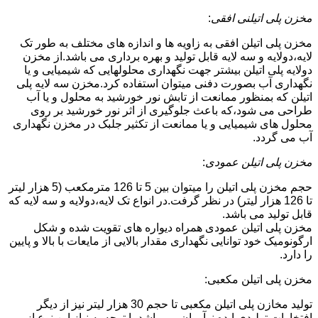
مخزن پلی اتیلنی افقی
:
مخزن پلی اتیلن افقی به زاویه ها و اندازه های مختلف به طور تک
لایه،دولایه و سه لایه قابل تولید و بهره برداری می باشد.از مخزن
دولایه پلی اتیلن بیشتر جهت نگهداری محلولهایی که شیمیایی و یا
نگهداری آب بصورت دفنی میتوان استفاده کرد.مخزن سه لایه پلی
اتیلن که بمنظور ممانعت از تابش نور خورشید به محلول و یا آب
طراحی می شود،که باعث جلوگیری از اثر نور خورشید بر روی
محلول های شیمیایی و یا ممانعت از تکثیر جلبک در مخزن نگهداری
آب می گردد.
مخزن پلی اتیلن عمودی
:
حجم مخزن پلی اتیلن را میتوان بین 5 تا 126 مترمکعب (5 هزار لیتر
تا 126 هزار لیتر) در نظر گرفت.در انواع تک لایه،دولایه و سه لایه که
قابل تولید می باشد.
مخزن پلی اتیلن عمودی همراه دیواره های تقویت شده و شکل
ارگونومیک خود توانایی نگهداری مقدار بالایی از مایعات با بالا و پایین
را دارد.
مخزن پلی اتیلن مکعبی:
تولید مخازن پلی اتیلن مکعبی تا حجم 30 هزار لیتر نیز از دیگر
افتخارات تولیدی ایده نوآوران می باشد.با توجه به نیاز این نوع از