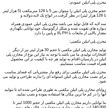
مخزن پلی اتیلن عمودی:
حجم مخزن پلی اتیلن را میتوان بین 5 تا 126 مترمکعب (5 هزار لیتر
تا 126 هزار لیتر) در نظر گرفت.در انواع تک لایه،دولایه و
سه لایه که قابل تولید می باشد.مخزن پلی اتیلن عمودی همراه
دیواره های تقویت شده و شکل ارگونومیک خود توانایی نگهداری
مقدار بالایی از مایعات با PH بالا و پایین را دارد.
مخزن پلی اتیلن مکعبی
:
تولید مخازن پلی اتیلن مکعبی تا حجم 30 هزار لیتر نیز از دیگر
افتخارات تولیدی ما می باشد.با توجه به نیاز این نوع از مخازن پلی
اتیلن در پارسیان،اقدام به تولید هر چه با کیفیت تر این محصول
همراه قیمت مناسب مینماییم.
مخزن پلی اتیلن مکعبی برای رفع نیاز مشتریانی که فضای مناسب
برای نصب مخازن پلی اتیلن استوانه ای را ندارند طراحی و تولید می
شود.
زوایای مخازن پلی اتیلن مکعبی به طوری طراحی شده اند تا بتوانید
آنها را در کم جا ترین مکان ها استفاده نموده و نصب نمایید.
ما توانایی داریم مخازن پلی اتیلن مکعبی از حجم 1000 لیتر تا
140.000 لیتر به طور روتاری و دوجداره در قالب های روش