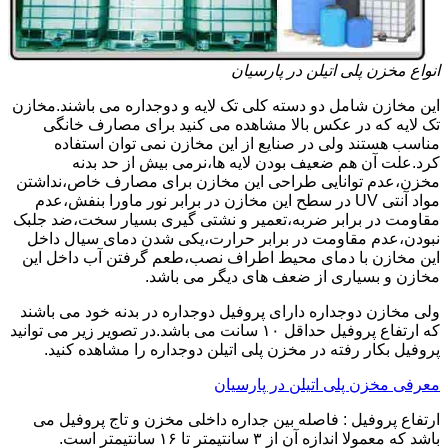
انواع مخزن پلی اتیلن در پارسیان
این مخازن شامل دو دسته کلی تک لایه و دوجداره می باشند.مخازن
تک لایه که در عکس بالا مشاهده می کنید برای مصارف خانگی
مناسب هستند ولی در صنایع از این مخازن نمی توان استفاده
کرد.علت آن هم ضعیف بودن لایه ها،نرمی بیش از حد بدنه
مخزن،عدم توانایی طراحی این مخازن برای مصارف خاص،نداشتن
مواد آنتی UV در سطح این مخازن در برابر نور ماورا بنفش،عدم
مقاومت در برابر ضربه،تعمیر و نشتی گیری بسیار سخت،ضد جلبک
نبودن،عدم مقاومت در برابر حرارت،یکی شدن دمای سیال داخل
این مخازن با دمای محیط اطراف نصب،طعم گرفتن آب داخل این
مخازن و بسیاری از ضعف های دیگر می باشد.
ولی مخازن دوجداره دارای پروفیل دوجداره در بدنه خود می باشند
که ارتفاع پروفیل حداقل ۱۰ سانت می باشد.در تصویر زیر می توانید
پروفیل بکار رفته در مخزن پلی اتیلن دوجداره را مشاهده کنید.
معرفی مخزن پلی اتیلن در پارسیان
ارتفاع پروفیل : فاصله بین جداره داخلی مخزن و تاج پروفیل می
باشد که معمولا اندازه آن از ۳ سانتیمتر تا ۱۶ سانتیمتر است.