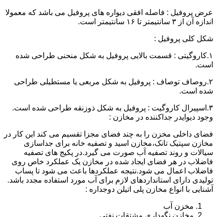
عرض پروفیل : فاصله افقی دیواره های پروفیل می باشد که معمولا
اندازه آن از ۳ سانتیمتر تا ۱۶ سانتیمتر است.
شکل کلی پروفیل :
۱.کاروگیتی : قسمت بالایی پروفیل به شکل منحنی طراحی شده
است.
۲.روصاف توصاف : پروفیل به شکل مربعی یا مستطیلی طراحی
شده است.
۳.اسپیرال کاروگیت : پروفیل به شکل ذوزنقه طراحی شده است.
وجود دیوایدر جداکننده در مخازن :
فضای داخلی مخزن را به چند فضای مجزا تقسیم می کند این کار در
مخازن سپتیک تانک،مخازن اسید و تصفیه خانه برای جداسازی
سیالات و روند تصفیه آب صورت می گیرد.در پکیج های تصفیه
فاضلاب در هر فضای ایجاد شده در مخازن یک عملکرد خاص روی
فاضلاب اعمال می شود.نتیجه عملکردها باعث می شود تا پساب
تولیدی دارای استانداردهای لازم برای آب مورد استفاده مجدد باشد.
آشنایی با انواع مخازن پلی اتیلن دوجداره :
مخزن آب
مخازن نگهداری مشتقات نفتی