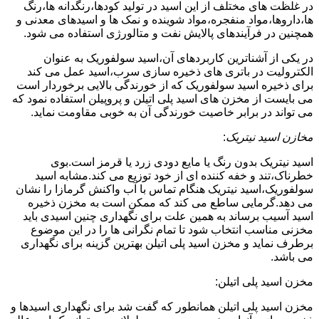
در غلظت های مختلف از این اسید در تولید کودها،رنگدانه ها،رنگ
ها،داروها،مواد منفجره،مواد شوینده و نمک ها و اسیدهای معدنی و
همچنین در فرآیندهای پالایش نفت و متالورژی استفاده می شود.
در یکی از آشناترین کاربردهای آن،اسید سولفوریک به عنوان
الکترولیت در باتری های ذخیره سازی سرب،اسید عمل می کند
برای ذخیره اسید سولفوریک که از خورندگی بالایی برخوردار است
می بایست از مخزن های اسید پلی اتیلن و پروپیلن استفاده نمود که
می تواند در برابر خاصیت خورندگی آن به خوبی مقاومت نماید.
مخازن اسید نیتریک
:
اسید نیتریک بدون رنگ یا مایع دودی زرد یا قرمز است.بوی
خطرناک،تند و خفه کننده ای از خود توزیع می کند.مشابه اسید
سولفوریک،اسید نیتریک هنگام تماس با آب واکنش گرمازا را نشان
می دهد.گرمایی ساطع می کند که ممکن است به مخزن ذخیره
اسید آسیب برساند به همین علت برای نگهداری چنین اسیدی باید
مخزنی مناسب انتخاب شود تا تمام نگرانی ها را در این موضوع
برطرف نماید و مخزن اسید پلی اتیلن بهترین گزینه برای نگهداری
می باشد.
مخزن اسید پلی اتیلن:
مخزن اسید پلی اتیلن همانطور که گفت شد برای نگهداری اسیدها و