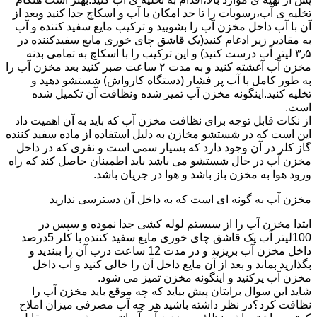
تخلیه ی آب،رسوبات را تا حد امکان با آب و اسکاچ جدا کنید وبعد از
آن با آب داخل مخزن آب را بشویید و ترکیب مایع سفید کننده و آب
به مقادیر زیر ادغام کنید(یک قاشق چای خوری مایع سفیدکننده در
۳٫۵ لیتر آب درست کنید) و این ترکیب را با اسکاچ به تمامی بدنه
مخزن آّب آغشته کنید و به مدت ۲ ساعت صبر کنید بعد مخزن آب را
به طور کامل با آب پر فشار (دستگاه کارواش) شستشو دهید و
تخلیه کنید.اینگونه مخزن آب تمیز شده ونظافت آن تکمیل شده
است.
از نکات قابل توجه برای نظافت مخزن آب که باید به آن اهمیت داد
این است که در شستشو مخازن به دلیل استفاده از ماده سفید کننده
گاز کلر در آن وجود دارد که بسیار سمی است و نفری که در داخل
مخزن آب در حال شستشو می باشد باید اطمینان حاصل کند که راه
ورود هوا به مخزن باز باشد و هوا در جریان باشد.
مخزن آب به گونه ای است که به داخل آن دسترسی ندارید
ابتدا مخزن آب را از سیستم لوله کشی جدا نموده و سپس در
100لیتر آب یک قاشق چای خوری مایع سفید کننده با کلر 5درصد
داخل مخزن آب بریزید و در مدت 12 ساعت درب آن را ببندید و
بگذارید بماند و بعد از آن مایع داخل آن را خالی کنید و آب داخل
مخزن آب پرکنید و اینگونه مخزن تمیز می شود.
شاید این سوال برایتان پیش بیاید که چه موقع باید مخزن آب را
نظافت کرد؟در نظر داشته باشید هر چه آب مصرفی میزان املاح