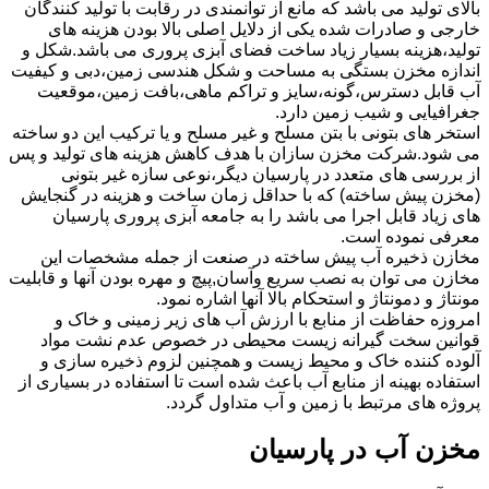
بالای تولید می باشد که مانع از توانمندی در رقابت با تولید کنندگان
خارجی و صادرات شده یکی از دلایل اصلی بالا بودن هزینه های
تولید،هزینه بسیار زیاد ساخت فضای آبزی پروری می باشد.شکل و
اندازه مخزن بستگی به مساحت و شکل هندسی زمین،دبی و کیفیت
آب قابل دسترس،گونه،سایز و تراکم ماهی،بافت زمین،موقعیت
جغرافیایی و شیب زمین دارد.
استخر های بتونی با بتن مسلح و غیر مسلح و یا ترکیب این دو ساخته
می شود.شرکت مخزن سازان با هدف کاهش هزینه های تولید و پس
از بررسی های متعدد در پارسیان دیگر،نوعی سازه غیر بتونی
(مخزن پیش ساخته) که با حداقل زمان ساخت و هزینه در گنجایش
های زیاد قابل اجرا می باشد را به جامعه آبزی پروری پارسیان
معرفی نموده است.
مخازن ذخیره آب پیش ساخته در صنعت از جمله مشخصات این
مخازن می توان به نصب سریع وآسان,پیچ و مهره بودن آنها و قابلیت
مونتاژ و دمونتاژ و استحکام بالا آنها اشاره نمود.
امروزه حفاظت از منابع با ارزش آب های زیر زمینی و خاک و
قوانین سخت گیرانه زیست محیطی در خصوص عدم نشت مواد
آلوده کننده خاک و محیط زیست و همچنین لزوم ذخیره سازی و
استفاده بهینه از منابع آب باعث شده است تا استفاده در بسیاری از
پروژه های مرتبط با زمین و آب متداول گردد.
مخزن آب در پارسیان