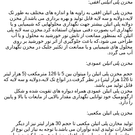
مخزن پلی اتیلنی افقی
:
مخزن پلی اتیلن افقی به زاویه ها و اندازه های مختلف به طور تک
لایه،دولایه و سه لایه قابل تولید و بهره برداری می باشد.از مخزن
دولایه پلی اتیلن بیشتر جهت نگهداری محلولهایی که شیمیایی و یا
نگهداری آب بصورت دفنی میتوان استفاده کرد.مخزن سه لایه پلی
اتیلن که بمنظور ممانعت از تابش نور خورشید به محلول و یا آب
طراحی می شود،که باعث جلوگیری از اثر نور خورشید بر روی
محلول های شیمیایی و یا ممانعت از تکثیر جلبک در مخزن نگهداری
آب می گردد.
مخزن پلی اتیلن عمودی
:
حجم مخزن پلی اتیلن را میتوان بین 5 تا 126 مترمکعب (5 هزار لیتر
تا 126 هزار لیتر) در نظر گرفت.در انواع تک لایه،دولایه و سه لایه که
قابل تولید می باشد.
مخزن پلی اتیلن عمودی همراه دیواره های تقویت شده و شکل
ارگونومیک خود توانایی نگهداری مقدار بالایی از مایعات با بالا و پایین
را دارد.
مخزن پلی اتیلن مکعبی:
تولید مخازن پلی اتیلن مکعبی تا حجم 30 هزار لیتر نیز از دیگر
افتخارات تولیدی ایده نوآوران می باشد.با توجه به نیاز این نوع از
مخازن پلی اتیلن در پارسیان،اقدام به تولید هر چه با کیفیت تر این