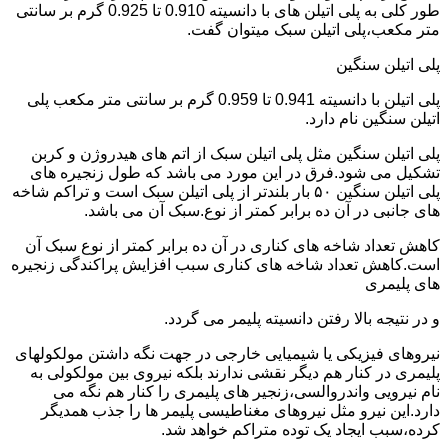
طور کلی به پلی اتیلن های با دانسیته 0.910 تا 0.925 گرم بر سانتی
متر مکعب،پلی اتیلن سبک میتوان گفت.
پلی اتیلن سنگین
پلی اتیلن با دانسیته 0.941 تا 0.959 گرم بر سانتی متر مکعب پلی
اتیلن سنگین نام دارد.
پلی اتیلن سنگین مثل پلی اتیلن سبک از اتم های هیدروژن و کربن
تشکیل می شود.فرق در این مورد می باشد که طول زنجیره های
پلی اتیلن سنگین ۵۰ بار بلندتر از پلی اتیلن سبک است و تراکم شاخه
های جانبی در آن ده برابر کمتر از نوع.سبک آن می باشد.
کاهش تعداد شاخه های کناری در آن ده برابر کمتر از نوع سبک آن
است.کاهش تعداد شاخه های کناری سبب افزایش پراکندگی زنجیره
های پلیمری
و در نتیجه بالا رفتن دانسیته پلیمر می گردد.
نیروهای فیزیکی یا شیمیایی خارجی در جهت نگه داشتن مولکولهای
پلیمری در کنار هم دیگر نقشی ندارند بلکه نیروی بین مولکولی به
نام نیرویی واندروالسی،زنجیر های پلیمری را کنار هم نگه می
دارد.این نیرو مثل نیروهای مغناطیسی پلیمر ها را جذب همدیگر
کرده،سبب ایجاد یک توده متراکم خواهد شد.