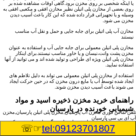
یا اینکه شخصی بر روی مخزن برود.گاهی اوقات مشاهده شده بر
روی بعضی از مخازن پلی اتیلن نظیر مخازن افقی و مکعبی افقی به
وسیله و یا تجهیزاتی قرار داده شده که این کار باعث آسیب دیدن
مخزن می شود.
مخازن آب پلی اتیلن برای جابه جایی و حمل و نقل آب مناسب
نیستند
مخازن پلی اتیلن معمولی برای جابه جایی آب و استفاده به عنوان
مخزن پشت وانت،نیسان و یا خاور مناسب نیستند.برای اینکار
مخازن پلی اتیلن ویژه ای طراحی و تولید شده اند و می توانید از آنها
استفاده نمایید.
استفاده از مخازن پلی اتیلن معمولی می تواند به دلیل تلاطم های
ایجاد شده توسط آب یا مایع درون مخزن که در حین حرکت ایجاد
می شوند باعث آسیب دیدن مخزن شوند.
راهنمای خرید مخزن ذخیره اسید و مواد
شیمیایی خورنده در پارسیان
تلفن تماس فوری
مخزن آب پارسیان,مخزن پلی اتیلن پارسیان,مخزن
آب ای بی سی پارسیان
مخزن ذخیره اسید و مواد شیمیایی باید به گونه ای تولید شوند که
☞☏
tel:09123701807
بتوانند در برابر چگالی نسبتا بالا و خورندگی انواع اسیدها مقاومت
کافی داشته باشند.به همین دلیل نمی توان در هر مخزنی اسید و مواد