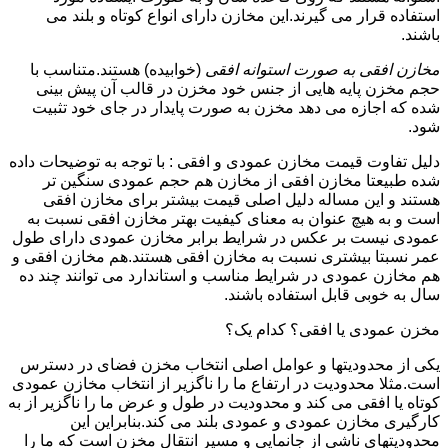
استفاده قرار می گیرند.این مخازن دارای انواع کوتاه و بلند می
باشند.
مخازن افقی به صورت استوانه افقی
(خوابیده) هستند.متناسب با
حجم مخزن پایه هایی از جنس خود مخزن در قالب آن پیش بینی
شده که اجازه می دهد مخزن به صورت پایدار در جای خود تثبیت
شود.
دلیل تفاوت قیمت مخازن عمودی و افقی : با توجه به توضیحات داده
شده طبیعتا مخازن افقی از مخازن هم حجم عمودی سنگین تر
هستند و این مساله دلیل اصلی قیمت بیشتر برای مخازن افقی
است و به هیچ عنوان به معنای کیفیت بهتر مخازن افقی نسبت به
عمودی نیست بر عکس در شرایط برابر مخازن عمودی دارای طول
عمر نسبتا بیشتری نسبت به مخازن افقی هستند.هم مخازن افقی و
هم مخازن عمودی در شرایط مناسب و استاندارد می توانند چند ده
سال به خوبی قابل استفاده باشند.
مخزن عمودی یا افقی؟ کدام یک؟
یکی از محدودیتها و عوامل اصلی انتخاب مخزن فضای در دسترس
است.مثلا محدودیت در ارتفاع ما را ناگزیر از انتخاب مخازن عمودی
کوتاه یا افقی می کند و محدودیت در طول و عرض ما را ناگزیر از به
کارگیری مخازن عمودی و عمودی بلند می کند.بنابراین این
محدودیتهای ناشی از جانمایی و مسیر انتقال مخزن است که ما را