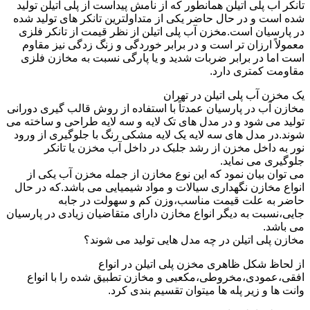
تانکر آب پلی اتیلن همانطور که از نامش پیداست از پلی اتیلن تولید
شده است و در حال حاضر یکی از متداولترین تانکر های تولید شده
در پارسیان است.مخزن آب پلی اتیلن از نظر قیمت از تانکر فلزی
معمولاً ارزان تر است و در برابر خوردگی و زنگ زدگی نیز مقاوم
است اما در برابر ضربات شدید و یا پارگی نسبت به مخازن فلزی
مقاومت کمتری دارد.
یک مخزن آب پلی اتیلن در تهران
مخازن آب در پارسیان عمدتاً با استفاده از روش قالب گیری دورانی
تولید می شود و در مدل های تک لایه و سه لایه طراحی و ساخته می
شوند.در مدل های سه لایه یک لایه مشکی رنگ با جلوگیری از ورود
نور به داخل مخزن از رشد جلبک در داخل آب مخزن یا تانکر
جلوگیری می نماید.
می توان بیان نمود که این نوع مخازن از جمله مخزن آب یکی از
انواع مخازن نگهداری سیالات و مواد شیمیایی می باشد.که در حال
حاضر به علت قیمت مناسب،وزن کم و سهولت در جابه
جایی،نسبت به دیگر انواع مخازن دارای متقاضیان زیادی در پارسیان
می باشد.
مخازن پلی اتیلن در چه مدل هایی تولید می شوند؟
از لحاظ شکل ظاهری مخزن پلی اتیلن در انواع
افقی،عمودی،مخروطی،مکعبی و مخازن تطبیق شده را با انواع
وانت ها و زیر پله ها میتوان تقسیم بندی کرد.