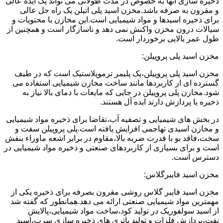
ذخیره سازی آنها به خصوص در مدت طولانی می تواند یک ایده عالی
و مقرون به صرفه باشد.مخزن اسید پلی اتیلن یک راه حل عالی
برای ذخیره اسیدها و مواد شیمیایی است.این مخازن با محتویات و
سیالات درون مخزن واکنش نمی دهد و ناسازگار است و همچنین از
طول عمر بالایی برخوردار است.
مخزن اسید پلی پروپیلن:
مخزن اسید پلی پروپیلن،یک پلیمر ترموپلاستیک است که در طیف
گسترده ای از کاربردها مانند ساخت مخازن شیمیایی استفاده می
شود.مخازن پلی پروپیلن در جایی که مایعات با دمای بالا نیاز به
ذخیره یا پردازش دارند ایده آل هستند.
در بخش های شیمیایی و تصفیه آب،تقاضا برای ذخیره مواد شیمیایی
و مخازن اسیدی تهاجمی افزایش یافته است.پلی پروپیلن سفت و
سخت،فاقد بو با قدرت ضربه بالا،مقاوم در برابر اشعه ماوراء بنفش
است و برای بسیاری از کاربردهای صنعتی و ذخیره مواد شیمیایی در
دسترس است.
مخزن اسید فایبرگلاس:
مخزن اسید فایبر گلاس روشی مقرون بصرفه برای ذخیره یکی از
مهمترین مواد شیمیایی صنعتی ارائه می دهد.همانطور که گفته شد
از اسید سولفوریک در تولید کود،ساخت مواد شیمیایی،پالایش
نفت،پردازش فلزات و تولید باتری های ذخیره سازی سرب،اسید