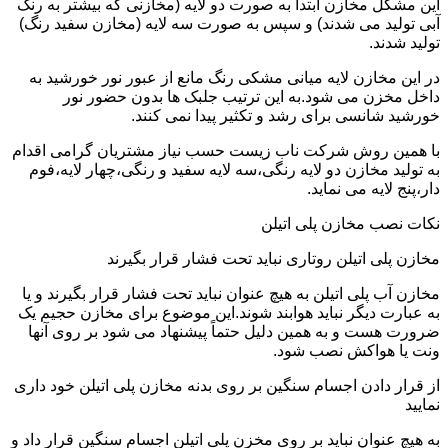
این مشکل مخازن ابتدا به صورت دو لایه (مخازنی که بیشتر به رنگ
آبی تولید می شدند) و سپس به صورت سه لایه (مخازن سفید رنگ)
تولید شدند.
در این مخازن لایه میانی مشکی رنگ مانع از عبور نور خورشید به
داخل مخزن می شود.به این ترتیب جلبک ها بدون حضور نور
خورشید شانسی برای رشد و تکثیر پیدا نمی کنند.
با همین روش شرکت ناب زیست حسب نیاز مشتریان گرامی اقدام
به تولید مخازن دو لایه رنگی،سه لایه سفید و رنگی،چهار لایه،فوم
دار،پنج لایه می نماید.
نکات نصب مخازن پلی اتیلن
مخازن پلی اتیلن روتاری نباید تحت فشار قرار بگیرند
مخازن آب پلی اتیلن به هیچ عنوان نباید تحت فشار قرار بگیرند و یا
به عبارت دیگر نباید هوابند شوند.این موضوع برای مخازن حجیم یک
ضرورت هست و به همین دلیل حتماً پیشنهاد می شود بر روی آنها
ونت یا هواکش نصب شود.
از قرار دادن اجسام سنگین بر روی بدنه مخازن پلی اتیلن خود داری
نمایید
به هیچ عنوان نباید بر روی مخزن پلی اتیلن اجسام سنگین قرار داد و