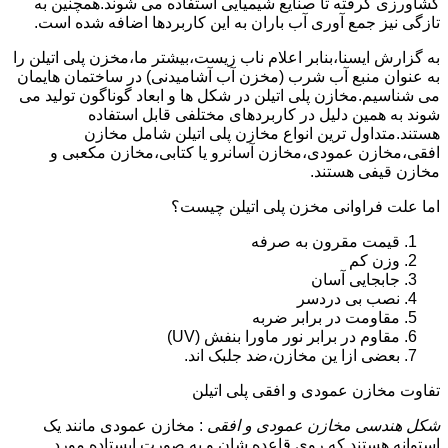
کشاورزی گرفته تا صنایع شیمیایی استفاده می شوند.همچنین به
تازگی نیز جمع آوری آب باران به این کاربردها اضافه شده است.
به گزارش ایسنا،بنابر اعلام ناب زیست،بیشتر ما،مخزن پلی اتیلن را
به عنوان منبع آب شرب (مخزن آب آشامیدنی) در ساختمان هایمان
می شناسیم.مخازن پلی اتیلن در شکل ها و ابعاد گوناگون تولید می
شوند به همین دلیل در کاربردهای مختلفی قابل استفاده
هستند.متداول ترین انواع مخازن پلی اتیلن شامل مخازن
افقی،مخازن عمودی،مخازن آسانرو یا کتابی،مخازن مکعبی و
مخازن قیفی هستند.
اما علت فراوانی مخزن پلی اتیلن چیست؟
قیمت مقرون به صرفه
وزن کم
جابجایی آسان
نصب بی دردسر
مقاومت در برابر ضربه
مقاوم در برابر نور ماورا بنفش (UV)
بعضی ازا ین مخازن،ضد جلبک اند.
تفاوت مخازن عمودی و افقی پلی اتیلن
شکل هندسی مخازن عمودی و افقی
: مخازن عمودی مانند یک
استوانه هستند که روی قاعده شان و به صورت ایستاده مورد