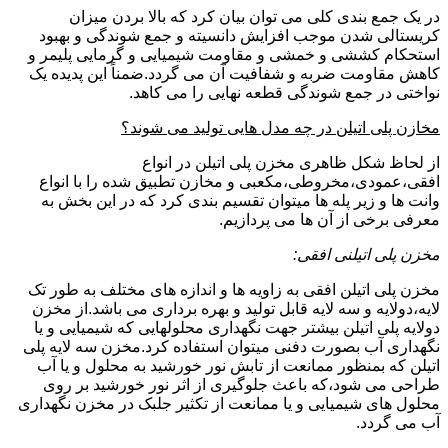
در یک جمع بندی کلی می توان بیان کرد که بالا بردن میزان
کریستالی شدن موجب افزایش دانسیته و جمع شوندگی و بهبود
استحکام کششی و خمشی و مقاومت شیمیایی و گرمایی پلیمر و
کاهش مقاومت ضربه و شفافیت آن می گردد.ضمناً این پدیده یک
نواختی در جمع شوندگی قطعه نهایی را می کاهد.
مخازن پلی اتیلن در چه مدل هایی تولید می شوند؟
از لحاظ شکل ظاهری مخزن پلی اتیلن در انواع
افقی،عمودی،مخروطی،مکعبی و مخازن تطبیق شده را با انواع
وانت ها و زیر پله ها میتوان تقسیم بندی کرد که در این بخش به
معرفی برخی از آن ها می پردازیم.
مخزن پلی اتیلنی افقی:
مخزن پلی اتیلن افقی به زاویه ها و اندازه های مختلف به طور تک
لایه،دولایه و سه لایه قابل تولید و بهره برداری می باشد.از مخزن
دولایه پلی اتیلن بیشتر جهت نگهداری محلولهایی که شیمیایی و یا
نگهداری آب بصورت دفنی میتوان استفاده کرد.مخزن سه لایه پلی
اتیلن که بمنظور ممانعت از تابش نور خورشید به محلول و یا آب
طراحی می شود،که باعث جلوگیری از اثر نور خورشید بر روی
محلول های شیمیایی و یا ممانعت از تکثیر جلبک در مخزن نگهداری
آب می گردد.