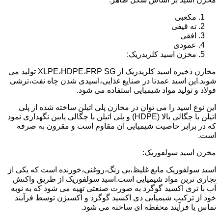
مکعبی
ته قیفی
افقی
عمودی
مخزن اسید کلریدریک:
مخازن ذخیره اسید کلریدریک از XLPE،HDPE،FRP SG تولید می
شوند.این اسید عمدتا در صنایع غذایی،اسیدی شدن چاه نفت،ترشی
فولاد و تولید مواد شیمیایی استفاده می شود.
این نوع اسید را می توان در مخازن پلی اتیلن ساخته شده از پلی
اتیلن با چگالی بالا (HDPE) و پلی اتیلن با چگالی پایین نگهداری نمود
که در برابر خاصیت شیمیایی ان مقاوم است و مقرون به صرفه
است.
مخزن اسید سولفوریک:
اسید سولفوریک مایع غلیظ،بی رنگ،روغنی،خورنده است که یکی از
تجاری ترین مواد شیمیایی است.اسید سولفوریک از طریق واکنش
آب با تری اکسید گوگرد به صورت صنعتی تهیه می شود که به نوبه
خود از ترکیب شیمیایی دی اکسید گوگرد و اکسیژن توسط فرآیند
تماس یا فرآیند محفظه ای ساخته می شود.