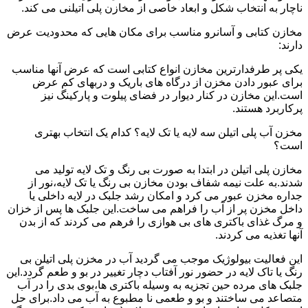
ناچار به انتخاب شکل و ابعاد خاصی از مخازن پلی اتیلنی می کند.
مخازن کتابی و آسانرو مناسب برای مکان هایی که محدودیت عرض
دارند:
یکی پر طرفدارترین مخازن انواع کتابی است که عرض آنها مناسب
برای عبور دادن مخزن از درگاه های باریک و دربهای کم عرض
است.این مخازن در کنار دیوار در فضای پیلوت و پارکینگ نیز
پرکاربرد هستند.
مخزن آب پلی اتیلن سه لایه یا تک لایه؟ کدام یک انتخاب بهتری
است؟
مخازن پلی اتیلن در ابتدا به صورت بی رنگ و تک لایه تولید می
شدند.به علت نیمه شفاف بودن مخازن بی رنگ یا تک لایه،نور از
جداره مخزن عبور می کرد و امکان رشد جلبک در لایه داخلی یا
داخل مخزن پر از آب را فراهم می ساخت.این جلبک ها پس از خزان
و مرگ غذای باکتری های بی هوازی را فرهم می کردند که از بدن
آنها تغذیه می کردند.
این فعالیت بیولوژیک موجب می گردید آب در مخزن پلی اتیلن بی
رنگ یا تاک لایه در حضور نور آفتاب دچار تغییر در بو و طعم گردد.این
جلبک های مرده حین تجزیه به وسیله باکتری ها،بوی بدی را در آب
متصاعد می ساختند و بو و طعمی نا مطبوع به آب می داد.برای حل