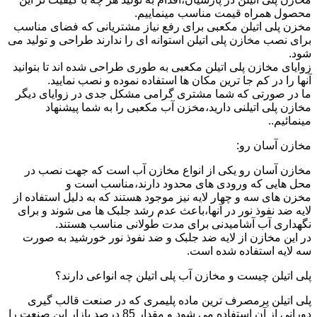
محصول همراه قیمت مناسب مینماییم.
مخزن پلی اتیلن مکعبی برای رفع نیاز مشتریانی که فضای مناسب
برای نصب مخازن پلی اتیلن استوانه ای را ندارند طراحی و تولید می
شود.
زوایای مخازن پلی اتیلن مکعبی به طوری طراحی شده اند تا بتوانید
آنها را در کم جا ترین مکان ها استفاده نموده و نصب نمایید.
ما در صورتی که شما مشتری گرامی مشکل جدی در زوایای دیگر
مخازن پلی اتیلنی دارید،مخزن آب مکعبی را به شما پیشنهاد
مینمائیم..
مخازن آسان رو:
مخازن آسان رو یکی از انواع مخازن آب است که جهت نصب در
محل هایی که ورودی های محدود دارند،مناسب است و
مخزن های سه و چهار لایه نیز موجود هستند که به دلیل استفاده از
لایه ضد نفوذ نور در آنها،باعث عدم رشد جلبک ها می شوند و برای
نگهداری آب آشامیدنی برای مدت طولانی مناسب هستند.
در این مخازن از لایه ضد جلبک و ضد نفوذ نور خورشید به صورت
سه لایه استفاده شده است.
پلی اتیلن چیست و مخازن آب پلی اتیلن چه انواعی دارند؟
پلی اتیلن پرمصرف ترین ماده پلیمری که در صنعت قالب گیری
دورانی از آن استفاده می شود و مقدار 85 درصد بازار این صنعت را