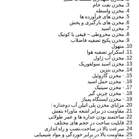
مخزن نفت خام
مخزن واسطه
مخزن های فرآورده ها
مخزن های بارگیری و پخش
مخزن اسید
مخزن مخروطی – قیفی یا کونیک
مخزن پکیج تصفیه فاضلاب
منهول
اسکرابر تصفیه هوا
مخزن آب ژاول
مخزن اسید سولفوریک
مخزن بنزین
· مخزن گازوئیل
· مخزن حمل اسید
· مخزن سپتیک
· مخزن چربی گیر
· مخزن ایستگاه پمپاژ
مزایای مخزن پلی اتیلن آب دوجداره :
مقاومت در برابر اشعه ماوراء بنفش
ساختمند بودن جداره ها و عمر طولانی
قابلیت ساخت در حجم های مختلف
سرعت بالا در ساخت،نصب و راه اندازی
مقاومت بالا در برابر خوردگی و مواد شیمیایی