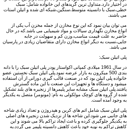
در اختیار دارد.متداول ترین گریدهای این خانواده شامل: سبک
خطی،سبک با دانسیته متوسط،سنگین،شبکه ای شده و اتیلن استات
می باشند.
می توان بیان نمود که این نوع مخازن از جمله مخزن آب یکی از
انواع مخازن نگهداری سیالات و مواد شیمیایی می باشد.که در حال
حاضر به علت قیمت مناسب،وزن کم و سهولت در جابه
جایی،نسبت به دیگر انواع مخازن دارای متقاضیان زیادی در پارسیان
می باشد.
پلی اتیلن سبک:
در سال 1961 میلادی کمپانی اکواستار پودر پلی اتیلن سبک را با دانه
بندی 500 میکرون به بازار عرضه نمود.پلی اتیلن سبک نخستین عضو
خانواده پلی اتیلن بود که در صنعت قالب گیری دورانی از آن استفاده
میشود و دستگاه ها و تجهیزات این صنعت با این ماده گسترش
یافتند.پلی اتیلن سبک مشابه سایر پلیمرها از زنجیره های بلند تشکیل
شده از گروه های کوچک مولکولی به نام: (مونومر) متصل به یکدیگر
به وجود آمده است.
پلی اتیلن سبک شامل اتم های کربن و هیدروژن و تعداد زیادی شاخه
های جانبی می شود.این شاخه ها از نزدیک شدن زنجیره های اصلی
به یکدیگر جلوگیری کرده و باعث ایجاد تراکم بالا می شوند و این
کاهش تراکم به نوبه خود باعث کاهش دانسیته پلیمر می گردد.به