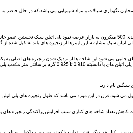
اع مخازن نگهداری سیالات و مواد شیمیایی می باشد.که در حال حاضر 
در سال 1961 میلادی کمپانی اکواستار پودر پلی اتیلن سبک را با دانه بندی 500 میکرون به بازار عرض
لی اتیلن سبک مشابه سایر پلیمرها از زنجیره های بلند تشکیل شده از گ
ی جانبی می شود.این شاخه ها از نزدیک شدن زنجیره های اصلی به یکدی
سانتی متر مکعب،پلی اتیلن سبک میتوان گفت.
ست.کاهش تعداد شاخه های کناری سبب افزایش پراکندگی زنجیره های پ
ی در کنار هم دیگر نقشی ندارند بلکه نیروی بین مولکولی به نام نیروی