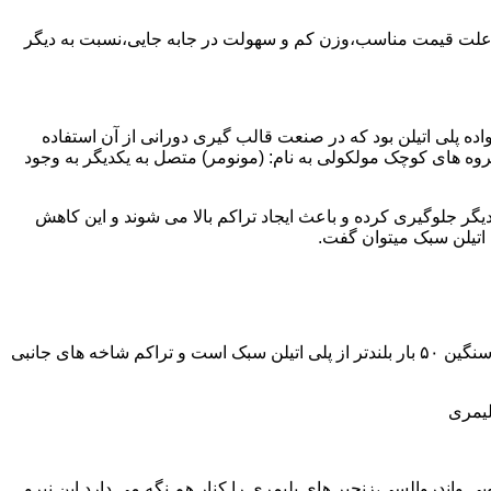
به علت قیمت مناسب،وزن کم و سهولت در جابه جایی،نسبت به دیگر
ه نمود.پلی اتیلن سبک نخستین عضو خانواده پلی اتیلن بود که در صنعت قالب گیری دورانی از آن استفاده
روه های کوچک مولکولی به نام: (مونومر) متصل به یکدیگر به وجود
گر جلوگیری کرده و باعث ایجاد تراکم بالا می شوند و این کاهش
پلی اتیلن سنگین مثل پلی اتیلن سبک از اتم های هیدروژن و کربن تشکیل می شود.فرق در این مورد می باشد که طول زنجیره های پلی اتیلن سنگین ۵۰ بار بلندتر از پلی اتیلن سبک است و تراکم شاخه های جانبی
لیمری
ی واندروالسی،زنجیر های پلیمری را کنار هم نگه می دارد.این نیرو