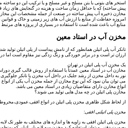
استخر های بتونی با بتن مسلح و غیر مسلح و یا ترکیب این دو ساخت
پیش ساخته) که با حداقل زمان ساخت و هزینه در گنجایش های زیاد قا
مخازن ذخیره آب پیش ساخته در صنعت از جمله مشخصات این مخازن می تو
امروزه حفاظت از منابع با ارزش آب های زیر زمینی و خاک و قوانی
منابع آب باعث شده است تا استفاده در بسیاری از پروژه های مرتبط ب
مخزن آب در استاد معین
تانکر آب پلی اتیلن همانطور که از نامش پیداست از پلی اتیلن تولید ش
ارزان تر است و در برابر خوردگی و زنگ زدگی نیز مقاوم است اما در
یک مخزن آب پلی اتیلن در تهران
مخازن آب در استاد معین عمدتاً با استفاده از روش قالب گیری دوران
نور به داخل مخزن از رشد جلبک در داخل آب مخزن یا تانکر جلوگیری م
می توان بیان نمود که این نوع مخازن از جمله مخزن آب یکی از انو
انواع مخازن دارای متقاضیان زیادی در استاد معین می باشد.
مخازن پلی اتیلن در چه مدل هایی تولید می شوند؟
از لحاظ شکل ظاهری مخزن پلی اتیلن در انواع افقی،عمودی،مخروطی،مک
مخزن پلی اتیلنی افقی
:
مخزن پلی اتیلن افقی به زاویه ها و اندازه های مختلف به طور تک لایه،
بصورت دفنی میتوان استفاده کرد.مخزن سه لایه پلی اتیلن که بمنظور