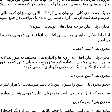
مثل نیروهای مغناطیسی پلیمر ها را جذب همدیگر کرده،سبب ایجاد یک 
در یک جمع بندی کلی می توان بیان کرد که بالا بردن میزان کریست
ضربه و شفافیت آن می گردد.ضمناً این پدیده یک نواختی در جمع شوند
مخازن پلی اتیلن در چه مدل هایی تولید می شوند؟
از لحاظ شکل ظاهری مخزن پلی اتیلن در انواع افقی،عمودی،مخروطی،مک
پردازیم.
مخزن پلی اتیلنی افقی:
مخزن پلی اتیلن افقی به زاویه ها و اندازه های مختلف به طور تک لایه،
بصورت دفنی میتوان استفاده کرد.مخزن سه لایه پلی اتیلن که بمنظور
ممانعت از تکثیر جلبک در مخزن نگهداری آب می گردد.
مخزن پلی اتیلن عمودی:
حجم مخزن پلی اتیلن را میتوان بین 5 تا 126 مترمکعب (5 هزار لیتر تا 126 هزار لیتر) در نظر گرفت.در انواع تک لایه،دولایه و
سه لایه که قابل تولید می باشد.مخزن پلی اتیلن عمودی همراه دیواره های تقویت شد
مخزن پلی اتیلن مکعبی
:
تولید مخازن پلی اتیلن مکعبی تا حجم 