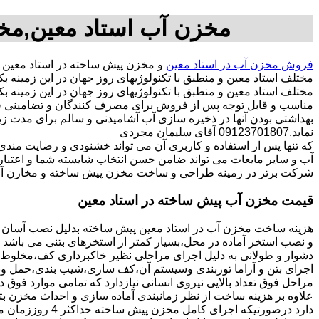
مخزن آب استاد معین,مخز
فروش مخزن آب در استاد معین
و مخزن پیش ساخته در استاد معین
مختلف استاد معین و منطبق با تکنولوژیهای روز جهان در این زمین
مختلف استاد معین و منطبق با تکنولوژیهای روز جهان در این زمینه بک
مناسب و قابل توجه پس از فروش برای مصرف کنندگان و تضامینی قو
بهداشتی بودن آنها در ذخیره سازی آب آشامیدنی و سالم برای مدت ز
نماید.09123701807 آقای سلیمان مجردی
که تنها پس از استفاده و کاربری آن می تواند خشنودی و رضایت من
آب و سایر مایعات می تواند ضامن حسن انتخاب شایسته شما و اعتبا
شرکت برتر در زمینه طراحی و ساخت مخزن پیش ساخته و مخازن آب 
قیمت مخزن آب پیش ساخته در استاد معین
هزینه ساخت مخزن آب در استاد معین پیش ساخته بدلیل نصب آسان و
و نصب استخر آماده در محل،بسیار کمتر از استخرهای بتنی می باشد ز
دشوار و طولانی به دلیل اجرای مراحلی نظیر خاکبرداری کف،مخلوط ری
اجرای بتن و آراما توربندی وسیستم آن،کف سازی،شیب بندی،حمل ونقل
مراحل فوق تعداد بالایی نیروی انسانی نیازدارد که تمامی موارد فوق 
دارد درصورتیکه اجرا