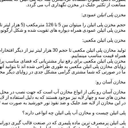
ممانعت از تکثیر جلبک در مخزن نگهداری آب می گردد.
مخزن پلی اتیلن عمودی
:
حجم مخزن پلی اتیلن را میتوان بین 5 تا 126 مترمکعب (5 هزار لیتر تا 126 هزار لیتر) در نظر گرفت.در انواع تک لایه،دولایه و سه لایه که قابل تولید می باشد.
مخزن پلی اتیلن عمودی همراه دیواره های تقویت شده و شکل ارگونومیک خو
مخزن پلی اتیلن مکعبی:
تولید مخازن پلی اتیلن مکعبی تا حجم 
همراه قیمت مناسب مینماییم.
مخزن پلی اتیلن مکعبی برای رفع نیاز مشتریانی که فضای مناسب برای
زوایای مخازن پلی اتیلن مکعبی به طوری طراحی شده اند تا بتوانید آنها
ما در صورتی که شما مشتری گرامی مشکل جدی در زوایای دیگر مخازن پ
مخازن آسان رو:
مخازن آسان رو یکی از انواع مخازن آب است که جهت نصب در محل 
مخزن های سه و چهار لایه نیز موجود هستند که به دلیل استفاده از ل
در این مخازن از لایه ضد جلبک و ضد نفوذ نور خورشید به صورت سه ل
پلی اتیلن چیست و مخازن آب پلی اتیلن چه انواعی دارند؟