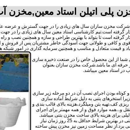
ن پلی اتیلن استاد معین,مخزن آ
 شرکت مخزن سازان سال های زیادی را در جهت گسترش و عرضه علمی
ه بکار گرفته است.تیم کارشناسی استاد معین سال های زیادی را در 
ار گرفته است تا بتواند با بهترین طراحی و سازه و همچنین نصب و راه 
ی و کافی و طولانی جهت آسودگی خاطر مشتریان پس از فروش و ایجا
یاد و قیمت متعادل و مناسب و همچنین سرمایه گذاری در امور شبکه ه
دی شما از این محصول خاص را در صنعت ذخیره سازی
ر حرفه ای ما باشد.شرکت مخزن سازان بعنوان
در استاد معین میباشد.
 کوتاه بودن اجرای نصب آن در دو مرحله زیر سازی
یرا استخرهای بتنی به دلیل شرایط آماده سازی
زی کف،تهیه بتن ومیلگرد،هزینه بالای قالب بندی و
 و...همه موارد فوق و از همه مهمتر برای اجرای
دلیلی برای هزینه بالای ساخت مخزن بتنی میباشد.
علاوه بر هزینه ساخت از نظر زمانبندی آماده سازی و احداث مخزن بتنی در بهترین شرایط حداقل به 25 روز زمان نیاز
ی کامل مخزن پیش ساخته حداکثر 4 روززمان می برد.از نظر مساحت زمین نیز مخزن پیش ساخته