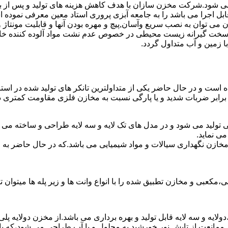
ه می شود.شرکت مخزن سازان با هدف کاهش هزینه های تولید و پس از ب
بل اجرا می باشد را به جامعه آبزی پروری استاد معین معرفی نموده 
ان به نصب سریع وآسان,پیچ و مهره بودن آنها و قابلیت مونتاژ و دمون
ن سخت گیرانه زیست محیطی در خصوص عدم نشت مواد آلوده کننده خاک
ا زمین و آب متداول گردد.
ده است و در حال حاضر یکی از متداولترین تانکر های تولید شده در است
 برابر ضربات شدید و یا پارگی نسبت به مخازن فلزی مقاومت کمتری دا
ی تولید می شود و در مدل های تک لایه و سه لایه طراحی و ساخته می 
ی نماید.
اع مخازن نگهداری سیالات و مواد شیمیایی می باشد.که در حال حاضر 
عبی و مخازن تطبیق شده را با انواع وانت ها و زیر پله ها میتوان ت
دولایه و سه لایه قابل تولید و بهره برداری می باشد.از مخزن دولایه پ
 ممانعت از تابش نور خورشید به محلول و یا آب طراحی می شود،که با