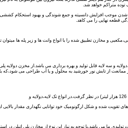
توده متراکم خواهد شد.
الی شدن موجب افزایش دانسیته و جمع شوندگی و بهبود استحکام کشش
گی قطعه نهایی را می کاهد.
عبی و مخازن تطبیق شده را با انواع وانت ها و زیر پله ها میتوان 
دولایه و سه لایه قابل تولید و بهره برداری می باشد.از مخزن دولایه پ
 ممانعت از تابش نور خورشید به محلول و یا آب طراحی می شود،که با
ه و شکل ارگونومیک خود توانایی نگهداری مقدار بالایی از مایعات با PH بالا و پا
30 هزار لیتر نیز از دیگر افتخارات تولیدی ما می باشد.با توجه به نیاز این نوع از مخازن