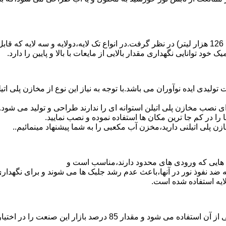
د توانایی نگهداری مقدار بالایی از مایعات با بالا و پایین را دارد.
30 هزار لیتر نیز از دیگر افتخارات تولیدی ایده نوآوران می باشد.با توجه به نیاز این نوع
 نصب مخازن پلی اتیلن استوانه ای را ندارند طراحی و تولید می شود.
 را در کم جا ترین مکان ها استفاده نموده و نصب نمایید.
لی اتیلنی دارید،مخزن آب مکعبی را به شما پیشنهاد مینمائیم..
هایی که ورودی های محدود دارند،مناسب است و
ایه ضد نفوذ نور در آنها،باعث عدم رشد جلبک ها می شوند و برای نگه
ایه استفاده شده است.
پلی اتیلن پرمصرف ترین ماده پلیمری که در صنعت قالب گیری دورانی ا