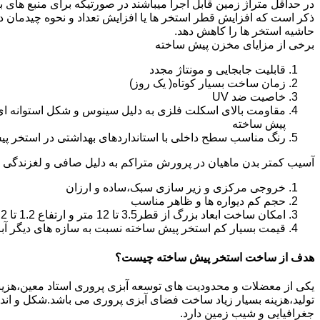
در حداقل متراژ زمین قابل اجرا میباشند در صورتیکه برای منبع های ب
ذکر است که افزایش قطر استخر ها یا افزایش تعداد و نحوه چیدمان 
حاشیه استخر ها را کاهش دهد.
برخی از مزایای مخزن پیش ساخته
قابلیت جابجایی و مونتاژ مجدد
زمان ساخت بسیار کوتاه( یک روز)
خاصیت ضد UV
مقاومت بالای اسکلت فلزی به دلیل سینوس و شکل استوانه ای
پیش ساخته
رنگ مناسب سطح داخلی با استانداردهای بهداشتی در استخر پ
آسیب کمتر بدن ماهیان در پرورش متراکم به دلیل صافی و لغزندگی 
خروجی مرکزی و زیر سازی سبک،ساده و ارزان
حجم کم دیواره ها و ظاهر مناسب
امکان ساخت ابعاد بزرگ از قطر3.5 تا 12 متر و ارتفاع 1.2 تا 2.2 متر
قیمت بسیار کم استخر پیش ساخته نسبت به سازه های دیگر آب
هدف از ساخت استخر پیش ساخته چیست؟
یکی از معضلات و محدودیت های توسعه آبزی پروری استاد معین،هزینه با
تولید،هزینه بسیار زیاد ساخت فضای آبزی پروری می باشد.شکل و ا
جغرافیایی و شیب زمین دارد.