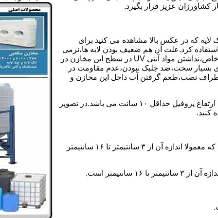
ر کشاورزان عزیز قرار بگیرد.
 لایه که در عکس بالا مشاهده می کنید برای
ستفاده کرد.علت آن هم ضعیف بودن لایه ها،نرمی
بیش از حد بدنه مخزن،عدم توانایی طراحی این مخازن برای مصارف خاص،نداشتن مواد آنتی UV در سطح این مخازن در
یری بسیار سخت،ضد جلبک نبودن،عدم مقاومت در
اطراف نصب،طعم گرفتن آب داخل این مخازن و
ولی مخازن دوجداره دارای پروفیل دوجداره در بدنه خود می باشند که ارتفاع پروفیل حداقل ۱۰ سانت می باشد.در تصویر
 کنید.
ارتفاع پروفیل : فاصله بین جداره داخلی مخزن و تاج پروفیل می باشد که معمولا اندازه آن از ۳ سانتیمتر تا ۱۶ سانتیمتر
سانتیمتر است.