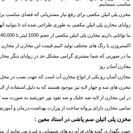
مناسب مینماییم.
مخزن پلی اتیلن مکعبی برای رفع نیاز مشتریانی که فضای مناسب برای
زوایای مخازن پلی اتیلن مکعبی به طوری طراحی شده اند تا بتوانید آنها
ما توانایی داریم مخازن پلی اتیلن مکعبی از حجم 1000 لیتر تا 140.000 لیتر به طور روتاری و دوجداره در قالب های روش
اکستروژن با رنگ های مختلف تولید کنیم.قیمت این مخازن از مخازن ا
ما در صورتی که شما مشتری گرامی مشکل جد در زوایای دیگر مخازن پل
مخازن آسان رو
:
مخازن آسان رو یکی از انواع مخازن آب است که جهت نصب در محل 
مخزن های سه و چهار لایه نیز موجود هستند که به دلیل استفاده از ل
در این مخازن از لایه ضد جلبک و ضد نفوذ نور خورشید به صورت سه ل
تمامی مخازن دارای پروانه ساخت از وزارت بهداشت،درمان و آموزش پزشکی هستند و از موا
مخزن پلی اتیلن سم پاشی در استاد معین :
جهت نگهداری گونه های فرآورده های شیمیایی و غیره می توانید از منب