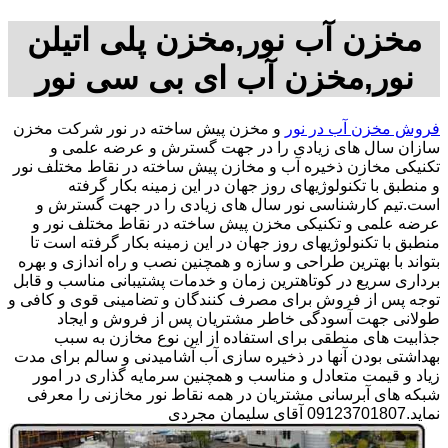
مخزن آب نور,مخزن پلی اتیلن
نور,مخزن آب ای بی سی نور
فروش مخزن آب در نور
و مخزن پیش ساخته در نور شرکت مخزن
سازان سال های زیادی را در جهت گسترش و عرضه علمی و
تکنیکی مخازن ذخیره آب و مخازن پیش ساخته در نقاط مختلف نور
و منطبق با تکنولوژیهای روز جهان در این زمینه بکار گرفته
است.تیم کارشناسی نور سال های زیادی را در جهت گسترش و
عرضه علمی و تکنیکی مخزن پیش ساخته در نقاط مختلف نور و
منطبق با تکنولوژیهای روز جهان در این زمینه بکار گرفته است تا
بتواند با بهترین طراحی و سازه و همچنین نصب و راه اندازی و بهره
برداری سریع در کوتاهترین زمان و خدمات پشتیبانی مناسب و قابل
توجه پس از فروش برای مصرف کنندگان و تضامینی قوی و کافی و
طولانی جهت آسودگی خاطر مشتریان پس از فروش و ایجاد
جذابیت های منطقی برای استفاده از این نوع مخازن به سبب
بهداشتی بودن آنها در ذخیره سازی آب آشامیدنی و سالم برای مدت
زیاد و قیمت متعادل و مناسب و همچنین سرمایه گذاری در امور
شبکه های آبرسانی مشتریان در همه نقاط نور مخازنی را معرفی
نماید.09123701807 آقای سلیمان مجردی