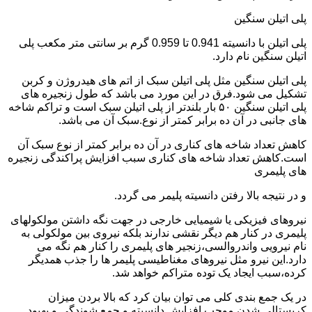
پلی اتیلن سنگین
پلی اتیلن با دانسیته 0.941 تا 0.959 گرم بر سانتی متر مکعب پلی
اتیلن سنگین نام دارد.
پلی اتیلن سنگین مثل پلی اتیلن سبک از اتم های هیدروژن و کربن
تشکیل می شود.فرق در این مورد می باشد که طول زنجیره های
پلی اتیلن سنگین ۵۰ بار بلندتر از پلی اتیلن سبک است و تراکم شاخه
های جانبی در آن ده برابر کمتر از نوع.سبک آن می باشد.
کاهش تعداد شاخه های کناری در آن ده برابر کمتر از نوع سبک آن
است.کاهش تعداد شاخه های کناری سبب افزایش پراکندگی زنجیره
های پلیمری
و در نتیجه بالا رفتن دانسیته پلیمر می گردد.
نیروهای فیزیکی یا شیمیایی خارجی در جهت نگه داشتن مولکولهای
پلیمری در کنار هم دیگر نقشی ندارند بلکه نیروی بین مولکولی به
نام نیرویی واندروالسی،زنجیر های پلیمری را کنار هم نگه می
دارد.این نیرو مثل نیروهای مغناطیسی پلیمر ها را جذب همدیگر
کرده،سبب ایجاد یک توده متراکم خواهد شد.
در یک جمع بندی کلی می توان بیان کرد که بالا بردن میزان
کریستالی شدن موجب افزایش دانسیته و جمع شوندگی و بهبود