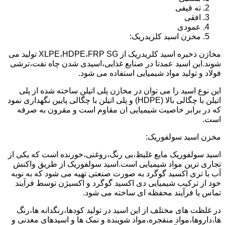
ته قیفی
افقی
عمودی
مخزن اسید کلریدریک:
مخازن ذخیره اسید کلریدریک از XLPE،HDPE،FRP SG تولید می
شوند.این اسید عمدتا در صنایع غذایی،اسیدی شدن چاه نفت،ترشی
فولاد و تولید مواد شیمیایی استفاده می شود.
این نوع اسید را می توان در مخازن پلی اتیلن ساخته شده از پلی
اتیلن با چگالی بالا (HDPE) و پلی اتیلن با چگالی پایین نگهداری نمود
که در برابر خاصیت شیمیایی ان مقاوم است و مقرون به صرفه
است.
مخزن اسید سولفوریک:
اسید سولفوریک مایع غلیظ،بی رنگ،روغنی،خورنده است که یکی از
تجاری ترین مواد شیمیایی است.اسید سولفوریک از طریق واکنش
آب با تری اکسید گوگرد به صورت صنعتی تهیه می شود که به نوبه
خود از ترکیب شیمیایی دی اکسید گوگرد و اکسیژن توسط فرآیند
تماس یا فرآیند محفظه ای ساخته می شود.
در غلظت های مختلف از این اسید در تولید کودها،رنگدانه ها،رنگ
ها،داروها،مواد منفجره،مواد شوینده و نمک ها و اسیدهای معدنی و