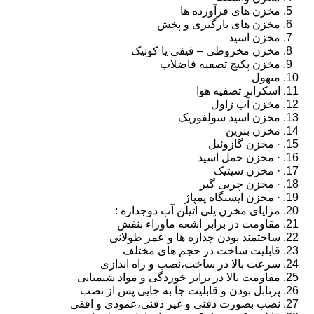
مخزن های فرآورده ها
مخزن های بارگیری و پخش
مخزن اسید
مخزن مخروطی – قیفی یا کونیک
مخزن پکیج تصفیه فاضلاب
منهول
اسکرابر تصفیه هوا
مخزن آب ژاول
مخزن اسید سولفوریک
مخزن بنزین
· مخزن گازوئیل
· مخزن حمل اسید
· مخزن سپتیک
· مخزن چربی گیر
· مخزن ایستگاه پمپاژ
مزایای مخزن پلی اتیلن آب دوجداره :
مقاومت در برابر اشعه ماوراء بنفش
ساختمند بودن جداره ها و عمر طولانی
قابلیت ساخت در حجم های مختلف
سرعت بالا در ساخت،نصب و راه اندازی
مقاومت بالا در برابر خوردگی و مواد شیمیایی
پرتابل بودن و قابلیت جا به جایی پس از نصب
نصب بصورت دفنی و غیر دفنی،عمودی و افقی