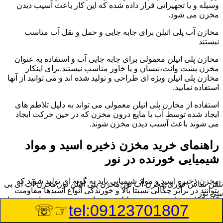
وسیله و یا تجهیزاتی قرار داده شده که این کار باعث آسیب دیدن
مخزن می شود.
مخازن آب پلی اتیلن برای جابه جایی و حمل و نقل آب مناسب
نیستند
مخازن پلی اتیلن معمولی برای جابه جایی آب و استفاده به عنوان
مخزن پشت وانت،نیسان و یا خاور مناسب نیستند.برای اینکار
مخازن پلی اتیلن ویژه ای طراحی و تولید شده اند و می توانید از آنها
استفاده نمایید.
استفاده از مخازن پلی اتیلن معمولی می تواند به دلیل تلاطم های
ایجاد شده توسط آب یا مایع درون مخزن که در حین حرکت ایجاد
می شوند باعث آسیب دیدن مخزن شوند.
راهنمای خرید مخزن ذخیره اسید و مواد
شیمیایی خورنده در نور
مخزن ذخیره اسید و مواد شیمیایی باید به گونه ای تولید شوند که
تلفن تماس فوری
مخزن آب نور,مخزن پلی اتیلن نور,مخزن آب ای بی
بتوانند در برابر چگالی نسبتا بالا و خورندگی انواع اسیدها مقاومت
سی نور
کافی داشته باشند.به همین دلیل نمی توان در هر مخزنی اسید و مواد
☞☏
tel:09123701807
شیمیایی را ذخیره کرد.