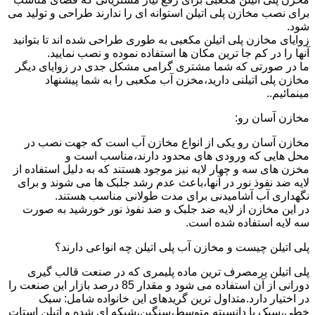
برای نصب مخازن پلی اتیلن استوانه ای را ندارند طراحی و تولید می
شود.
زوایای مخازن پلی اتیلن مکعبی به طوری طراحی شده اند تا بتوانید
آنها را در کم جا ترین مکان ها استفاده نموده و نصب نمایید.
ما در صورتی که شما مشتری گرامی مشکل جدی در زوایای دیگر
مخازن پلی اتیلنی دارید،مخزن آب مکعبی را به شما پیشنهاد
مینمائیم..
مخازن آسان رو:
مخازن آسان رو یکی از انواع مخازن آب است که جهت نصب در
محل هایی که ورودی های محدود دارند،مناسب است و
مخزن های سه و چهار لایه نیز موجود هستند که به دلیل استفاده از
لایه ضد نفوذ نور در آنها،باعث عدم رشد جلبک ها می شوند و برای
نگهداری آب آشامیدنی برای مدت طولانی مناسب هستند.
در این مخازن از لایه ضد جلبک و ضد نفوذ نور خورشید به صورت
سه لایه استفاده شده است.
پلی اتیلن چیست و مخازن آب پلی اتیلن چه انواعی دارند؟
پلی اتیلن پرمصرف ترین ماده پلیمری که در صنعت قالب گیری
دورانی از آن استفاده می شود و مقدار 85 درصد بازار این صنعت را
در اختیار دارد.متداول ترین گریدهای این خانواده شامل: سبک
خطی،سبک با دانسیته متوسط،سنگین،شبکه ای شده و اتیلن استات