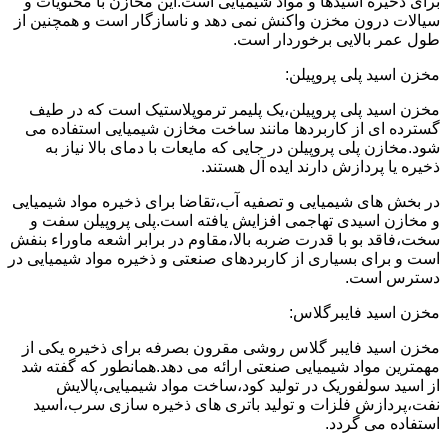
برای ذخیره اسیدها و مواد شیمیایی است.این مخازن با محتویات و
سیالات درون مخزن واکنش نمی دهد و ناسازگار است و همچنین از
طول عمر بالایی برخوردار است.
مخزن اسید پلی پروپیلن:
مخزن اسید پلی پروپیلن،یک پلیمر ترموپلاستیک است که در طیف
گسترده ای از کاربردها مانند ساخت مخازن شیمیایی استفاده می
شود.مخازن پلی پروپیلن در جایی که مایعات با دمای بالا نیاز به
ذخیره یا پردازش دارند ایده آل هستند.
در بخش های شیمیایی و تصفیه آب،تقاضا برای ذخیره مواد شیمیایی
و مخازن اسیدی تهاجمی افزایش یافته است.پلی پروپیلن سفت و
سخت،فاقد بو با قدرت ضربه بالا،مقاوم در برابر اشعه ماوراء بنفش
است و برای بسیاری از کاربردهای صنعتی و ذخیره مواد شیمیایی در
دسترس است.
مخزن اسید فایبرگلاس:
مخزن اسید فایبر گلاس روشی مقرون بصرفه برای ذخیره یکی از
مهمترین مواد شیمیایی صنعتی ارائه می دهد.همانطور که گفته شد
از اسید سولفوریک در تولید کود،ساخت مواد شیمیایی،پالایش
نفت،پردازش فلزات و تولید باتری های ذخیره سازی سرب،اسید
استفاده می گردد.