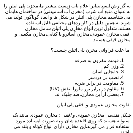
به گزارش ایسنا،بنابر اعلام ناب زیست،بیشتر ما،مخزن پلی اتیلن را
به عنوان منبع آب شرب (مخزن آب آشامیدنی) در ساختمان هایمان
می شناسیم.مخازن پلی اتیلن در شکل ها و ابعاد گوناگون تولید می
شوند به همین دلیل در کاربردهای مختلفی قابل استفاده
هستند.متداول ترین انواع مخازن پلی اتیلن شامل مخازن
افقی،مخازن عمودی،مخازن آسانرو یا کتابی،مخازن مکعبی و
مخازن قیفی هستند.
اما علت فراوانی مخزن پلی اتیلن چیست؟
قیمت مقرون به صرفه
وزن کم
جابجایی آسان
نصب بی دردسر
مقاومت در برابر ضربه
مقاوم در برابر نور ماورا بنفش (UV)
بعضی ازا ین مخازن،ضد جلبک اند.
تفاوت مخازن عمودی و افقی پلی اتیلن
شکل هندسی مخازن عمودی و افقی
: مخازن عمودی مانند یک
استوانه هستند که روی قاعده شان و به صورت ایستاده مورد
استفاده قرار می گیرند.این مخازن دارای انواع کوتاه و بلند می
باشند.