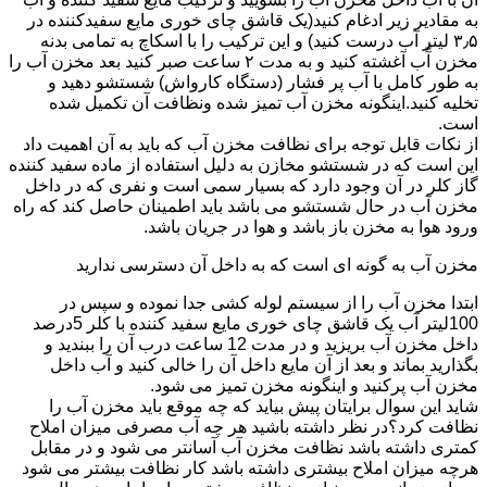
به مقادیر زیر ادغام کنید(یک قاشق چای خوری مایع سفیدکننده در
۳٫۵ لیتر آب درست کنید) و این ترکیب را با اسکاچ به تمامی بدنه
مخزن آّب آغشته کنید و به مدت ۲ ساعت صبر کنید بعد مخزن آب را
به طور کامل با آب پر فشار (دستگاه کارواش) شستشو دهید و
تخلیه کنید.اینگونه مخزن آب تمیز شده ونظافت آن تکمیل شده
است.
از نکات قابل توجه برای نظافت مخزن آب که باید به آن اهمیت داد
این است که در شستشو مخازن به دلیل استفاده از ماده سفید کننده
گاز کلر در آن وجود دارد که بسیار سمی است و نفری که در داخل
مخزن آب در حال شستشو می باشد باید اطمینان حاصل کند که راه
ورود هوا به مخزن باز باشد و هوا در جریان باشد.
مخزن آب به گونه ای است که به داخل آن دسترسی ندارید
ابتدا مخزن آب را از سیستم لوله کشی جدا نموده و سپس در
100لیتر آب یک قاشق چای خوری مایع سفید کننده با کلر 5درصد
داخل مخزن آب بریزید و در مدت 12 ساعت درب آن را ببندید و
بگذارید بماند و بعد از آن مایع داخل آن را خالی کنید و آب داخل
مخزن آب پرکنید و اینگونه مخزن تمیز می شود.
شاید این سوال برایتان پیش بیاید که چه موقع باید مخزن آب را
نظافت کرد؟در نظر داشته باشید هر چه آب مصرفی میزان املاح
کمتری داشته باشد نظافت مخزن آب آسانتر می شود و در مقابل
هرچه میزان املاح بیشتری داشته باشد کار نظافت بیشتر می شود