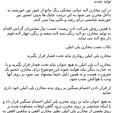
تولید شدند.
در این مخازن لایه میانی مشکی رنگ مانع از عبور نور خورشید به
داخل مخزن می شود.به این ترتیب جلبک ها بدون حضور نور
خورشید شانسی برای رشد و تکثیر پیدا نمی کنند.
با همین روش شرکت ناب زیست حسب نیاز مشتریان گرامی اقدام
به تولید مخازن دو لایه رنگی،سه لایه سفید و رنگی،چهار لایه،فوم
دار،پنج لایه می نماید.
نکات نصب مخازن پلی اتیلن
مخازن پلی اتیلن روتاری نباید تحت فشار قرار بگیرند
مخازن آب پلی اتیلن به هیچ عنوان نباید تحت فشار قرار بگیرند و یا
به عبارت دیگر نباید هوابند شوند.این موضوع برای مخازن حجیم یک
ضرورت هست و به همین دلیل حتماً پیشنهاد می شود بر روی آنها
ونت یا هواکش نصب شود.
از قرار دادن اجسام سنگین بر روی بدنه مخازن پلی اتیلن خود داری
نمایید
به هیچ عنوان نباید بر روی مخزن پلی اتیلن اجسام سنگین قرار داد و
یا اینکه شخصی بر روی مخزن برود.گاهی اوقات مشاهده شده بر
روی بعضی از مخازن پلی اتیلن نظیر مخازن افقی و مکعبی افقی به