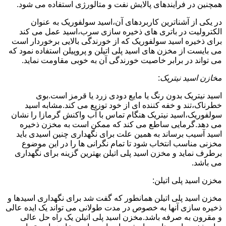
همچنین در فرآیندهای پالایش نفت و متالورژی استفاده می شود.
در یکی از آشناترین کاربردهای آن،اسید سولفوریک به عنوان
الکترولیت در باتری های ذخیره سازی سرب،اسید عمل می کند
برای ذخیره اسید سولفوریک که از خورندگی بالایی برخوردار است
می بایست از مخزن های اسید پلی اتیلن و پروپیلن استفاده نمود که
می تواند در برابر خاصیت خورندگی آن به خوبی مقاومت نماید.
مخازن اسید نیتریک
:
اسید نیتریک بدون رنگ یا مایع دودی زرد یا قرمز است.بوی
خطرناک،تند و خفه کننده ای از خود توزیع می کند.مشابه اسید
سولفوریک،اسید نیتریک هنگام تماس با آب واکنش گرمازا را نشان
می دهد.گرمایی ساطع می کند که ممکن است به مخزن ذخیره
اسید آسیب برساند به همین علت برای نگهداری چنین اسیدی باید
مخزنی مناسب انتخاب شود تا تمام نگرانی ها را در این موضوع
برطرف نماید و مخزن اسید پلی اتیلن بهترین گزینه برای نگهداری
می باشد.
مخزن اسید پلی اتیلن:
مخزن اسید پلی اتیلن همانطور که گفت شد برای نگهداری اسیدها و
ذخیره سازی آنها به خصوص در مدت طولانی می تواند یک ایده عالی
و مقرون به صرفه باشد.مخزن اسید پلی اتیلن یک راه حل عالی