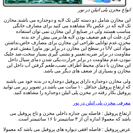
انواع مخزن پلی اتیلن در نور
این مخازن شامل دو دسته کلی تک لایه و دوجداره می باشند.مخازن
تک لایه که در عکس بالا مشاهده می کنید برای مصارف خانگی
مناسب هستند ولی در صنایع از این مخازن نمی توان استفاده
کرد.علت آن هم ضعیف بودن لایه ها،نرمی بیش از حد بدنه
مخزن،عدم توانایی طراحی این مخازن برای مصارف خاص،نداشتن
مواد آنتی UV در سطح این مخازن در برابر نور ماورا بنفش،عدم
مقاومت در برابر ضربه،تعمیر و نشتی گیری بسیار سخت،ضد جلبک
نبودن،عدم مقاومت در برابر حرارت،یکی شدن دمای سیال داخل
این مخازن با دمای محیط اطراف نصب،طعم گرفتن آب داخل این
مخازن و بسیاری از ضعف های دیگر می باشد.
ولی مخازن دوجداره دارای پروفیل دوجداره در بدنه خود می باشند
که ارتفاع پروفیل حداقل ۱۰ سانت می باشد.در تصویر زیر می توانید
پروفیل بکار رفته در مخزن پلی اتیلن دوجداره را مشاهده کنید.
معرفی مخزن پلی اتیلن در نور
ارتفاع پروفیل : فاصله بین جداره داخلی مخزن و تاج پروفیل می
باشد که معمولا اندازه آن از ۳ سانتیمتر تا ۱۶ سانتیمتر است.
عرض پروفیل : فاصله افقی دیواره های پروفیل می باشد که معمولا