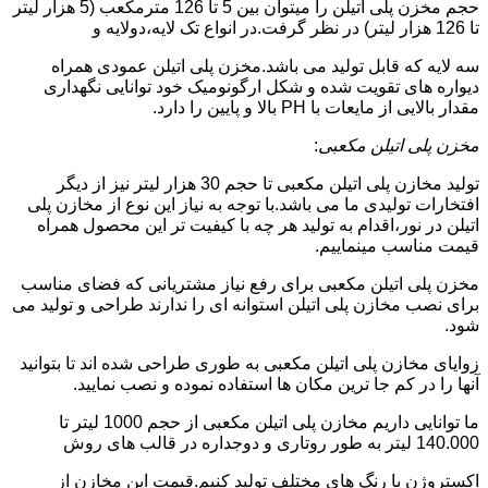
حجم مخزن پلی اتیلن را میتوان بین 5 تا 126 مترمکعب (5 هزار لیتر
تا 126 هزار لیتر) در نظر گرفت.در انواع تک لایه،دولایه و
سه لایه که قابل تولید می باشد.مخزن پلی اتیلن عمودی همراه
دیواره های تقویت شده و شکل ارگونومیک خود توانایی نگهداری
مقدار بالایی از مایعات با PH بالا و پایین را دارد.
مخزن پلی اتیلن مکعبی
:
تولید مخازن پلی اتیلن مکعبی تا حجم 30 هزار لیتر نیز از دیگر
افتخارات تولیدی ما می باشد.با توجه به نیاز این نوع از مخازن پلی
اتیلن در نور،اقدام به تولید هر چه با کیفیت تر این محصول همراه
قیمت مناسب مینماییم.
مخزن پلی اتیلن مکعبی برای رفع نیاز مشتریانی که فضای مناسب
برای نصب مخازن پلی اتیلن استوانه ای را ندارند طراحی و تولید می
شود.
زوایای مخازن پلی اتیلن مکعبی به طوری طراحی شده اند تا بتوانید
آنها را در کم جا ترین مکان ها استفاده نموده و نصب نمایید.
ما توانایی داریم مخازن پلی اتیلن مکعبی از حجم 1000 لیتر تا
140.000 لیتر به طور روتاری و دوجداره در قالب های روش
اکستروژن با رنگ های مختلف تولید کنیم.قیمت این مخازن از