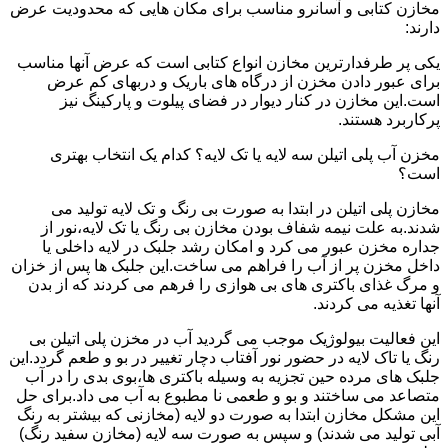
مخازن کتابی و آسانرو مناسب برای مکان هایی که محدودیت عرض
دارند:
یکی پر طرفدارترین مخازن انواع کتابی است که عرض آنها مناسب
برای عبور دادن مخزن از درگاه های باریک و دربهای کم عرض
است.این مخازن در کنار دیوار در فضای پیلوت و پارکینگ نیز
پرکاربرد هستند.
مخزن آب پلی اتیلن سه لایه یا تک لایه؟ کدام یک انتخاب بهتری
است؟
مخازن پلی اتیلن در ابتدا به صورت بی رنگ و تک لایه تولید می
شدند.به علت نیمه شفاف بودن مخازن بی رنگ یا تک لایه،نور از
جداره مخزن عبور می کرد و امکان رشد جلبک در لایه داخلی یا
داخل مخزن پر از آب را فراهم می ساخت.این جلبک ها پس از خزان
و مرگ غذای باکتری های بی هوازی را فرهم می کردند که از بدن
آنها تغذیه می کردند.
این فعالیت بیولوژیک موجب می گردید آب در مخزن پلی اتیلن بی
رنگ یا تاک لایه در حضور نور آفتاب دچار تغییر در بو و طعم گردد.این
جلبک های مرده حین تجزیه به وسیله باکتری ها،بوی بدی را در آب
متصاعد می ساختند و بو و طعمی نا مطبوع به آب می داد.برای حل
این مشکل مخازن ابتدا به صورت دو لایه (مخازنی که بیشتر به رنگ
آبی تولید می شدند) و سپس به صورت سه لایه (مخازن سفید رنگ)