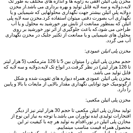
مخزن پلی اتیلن افقی به زاویه ها و اندازه های مختلف به طور تک
لایه،دولایه و سه لایه قابل تولید و بهره برداری می باشد.از مخزن
دولایه پلی اتیلن بیشتر جهت نگهداری محلولهایی که شیمیایی و یا
نگهداری آب بصورت دفنی میتوان استفاده کرد.مخزن سه لایه پلی
اتیلن که بمنظور ممانعت از تابش نور خورشید به محلول و یا آب
طراحی می شود،که باعث جلوگیری از اثر نور خورشید بر روی
محلول های شیمیایی و یا ممانعت از تکثیر جلبک در مخزن نگهداری
آب می گردد.
مخزن پلی اتیلن عمودی
:
حجم مخزن پلی اتیلن را میتوان بین 5 تا 126 مترمکعب (5 هزار لیتر
تا 126 هزار لیتر) در نظر گرفت.در انواع تک لایه،دولایه و سه لایه که
قابل تولید می باشد.
مخزن پلی اتیلن عمودی همراه دیواره های تقویت شده و شکل
ارگونومیک خود توانایی نگهداری مقدار بالایی از مایعات با بالا و پایین
را دارد.
مخزن پلی اتیلن مکعبی:
تولید مخازن پلی اتیلن مکعبی تا حجم 30 هزار لیتر نیز از دیگر
افتخارات تولیدی ایده نوآوران می باشد.با توجه به نیاز این نوع از
مخازن پلی اتیلن در نور،اقدام به تولید هر چه با کیفیت تر این
محصول همراه قیمت مناسب مینماییم.
مخزن پلی اتیلن مکعبی برای رفع نیاز مشتریانی که فضای مناسب