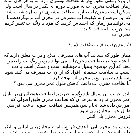
در بازه زمانی معین نیاز به نظافت بیشتری دارد اما به هر حال مدت
زمان نظافت مخزن آب به صورت دوره ای یکبار در سال است ولی
ممکن است مخزن آب نیاز به نظافت بیشتری در سال داشته باشد
که این موضوع به کیفیت آب مصرفی در مخزن آب برمیگردد.شما
می توانید هر زمان که احساس کردید که مزه یا رنگ آب تغییر کرده
مخزن آب را نظافت کنید.
مخزن آب
آیا مخزن آب نیاز به نظافت دارد؟
همان طور که میدانید آب های مصرفی املاح و ذرات معلق دارند که
با عدم توجه به نظافت مخزن آب می تواند مزه و رنگ آب را تغییر
دهند که این موضوع بسیار ناخوشایند است و ممکن است باعث
آسیب به سلامت جسمانی افراد که از آن آب مصرف می کنند شود
پس باید به تمیز بودن مخزن آب توجه کرد.
آیا نظافت مخزن آب باعث کاهش طول عمر مخزن می شود؟
تاندر جواب این سوال باید بگویم خیر،زیرا نظافت هیچتاثیری بر طول
عمر مخزن ندارد به شرط آن که نظافت مخزن طبق اصولی که
آموزش داده شد انجام شود.همچنین نظافت اصولی باعث افزایش
طول عمر مخازن می شود.
فروش مخزن پلی اتیلن
وب سایت مخزن آبی با هدف فروش انواع مخازن پلی اتیلنی و تانکر
های پلاستیکی برای ذخیره سازی آب و مواد شیمیایی و مواد غذایی و