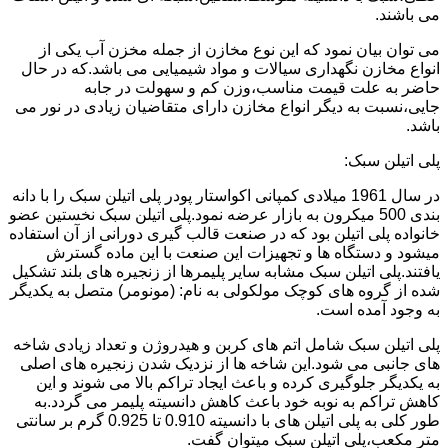
می باشند.
می توان بیان نمود که این نوع مخازن از جمله مخزن آب یکی از
انواع مخازن نگهداری سیالات و مواد شیمیایی می باشد.که در حال
حاضر به علت قیمت مناسب،وزن کم و سهولت در جابه
جایی،نسبت به دیگر انواع مخازن دارای متقاضیان زیادی در نور می
باشد.
پلی اتیلن سبک:
در سال 1961 میلادی کمپانی اکواستار پودر پلی اتیلن سبک را با دانه
بندی 500 میکرون به بازار عرضه نمود.پلی اتیلن سبک نخستین عضو
خانواده پلی اتیلن بود که در صنعت قالب گیری دورانی از آن استفاده
میشود و دستگاه ها و تجهیزات این صنعت با این ماده گسترش
یافتند.پلی اتیلن سبک مشابه سایر پلیمرها از زنجیره های بلند تشکیل
شده از گروه های کوچک مولکولی به نام: (مونومر) متصل به یکدیگر
به وجود آمده است.
پلی اتیلن سبک شامل اتم های کربن و هیدروژن و تعداد زیادی شاخه
های جانبی می شود.این شاخه ها از نزدیک شدن زنجیره های اصلی
به یکدیگر جلوگیری کرده و باعث ایجاد تراکم بالا می شوند و این
کاهش تراکم به نوبه خود باعث کاهش دانسیته پلیمر می گردد.به
طور کلی به پلی اتیلن های با دانسیته 0.910 تا 0.925 گرم بر سانتی
متر مکعب،پلی اتیلن سبک میتوان گفت.