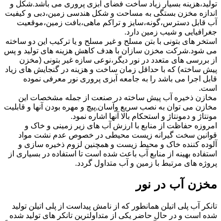
تولید،هزینه بسیار زیاد ساخت فضای آبزی پروری می باشد.شکل و
اندازه مخزن بستگی به مساحت و شکل هندسی زمین،دبی و کیفیت
آب قابل دسترس،گونه،سایز و تراکم ماهی،بافت زمین،موقعیت
جغرافیایی و شیب زمین دارد.
استخر های بتونی با بتن مسلح و غیر مسلح و یا ترکیب این دو ساخته
می شود.شرکت مخزن سازان با هدف کاهش هزینه های تولید و پس
از بررسی های متعدد در نور دیگر،نوعی سازه غیر بتونی (مخزن
پیش ساخته) که با حداقل زمان ساخت و هزینه در گنجایش های زیاد
قابل اجرا می باشد را به جامعه آبزی پروری نور معرفی نموده
است.
مخازن ذخیره آب پیش ساخته در صنعت از جمله مشخصات این
مخازن می توان به نصب سریع وآسان,پیچ و مهره بودن آنها و قابلیت
مونتاژ و دمونتاژ و استحکام بالا آنها اشاره نمود.
امروزه حفاظت از منابع با ارزش آب های زیر زمینی و خاک و
قوانین سخت گیرانه زیست محیطی در خصوص عدم نشت مواد
آلوده کننده خاک و محیط زیست و همچنین لزوم ذخیره سازی و
استفاده بهینه از منابع آب باعث شده است تا استفاده در بسیاری از
پروژه های مرتبط با زمین و آب متداول گردد.
مخزن آب در نور
تانکر آب پلی اتیلن همانطور که از نامش پیداست از پلی اتیلن تولید
شده است و در حال حاضر یکی از متداولترین تانکر های تولید شده