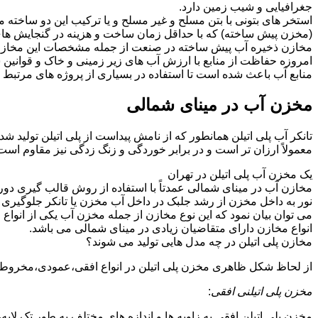
جغرافیایی و شیب زمین دارد.
استخر های بتونی با بتن مسلح و غیر مسلح و یا ترکیب این دو ساخت
(مخزن پیش ساخته) که با حداقل زمان ساخت و هزینه در گنجایش های 
مخازن ذخیره آب پیش ساخته در صنعت از جمله مشخصات این مخازن می تو
امروزه حفاظت از منابع با ارزش آب های زیر زمینی و خاک و قوانی
منابع آب باعث شده است تا استفاده در بسیاری از پروژه های مرتبط ب
مخزن آب در مینای شمالی
تانکر آب پلی اتیلن همانطور که از نامش پیداست از پلی اتیلن تولید 
معمولاً ارزان تر است و در برابر خوردگی و زنگ زدگی نیز مقاوم است
یک مخزن آب پلی اتیلن در تهران
مخازن آب در مینای شمالی عمدتاً با استفاده از روش قالب گیری دور
نور به داخل مخزن از رشد جلبک در داخل آب مخزن یا تانکر جلوگیری م
می توان بیان نمود که این نوع مخازن از جمله مخزن آب یکی از انو
انواع مخازن دارای متقاضیان زیادی در مینای شمالی می باشد.
مخازن پلی اتیلن در چه مدل هایی تولید می شوند؟
از لحاظ شکل ظاهری مخزن پلی اتیلن در انواع افقی،عمودی،مخروطی،مک
مخزن پلی اتیلنی افقی
:
مخزن پلی اتیلن افقی به زاویه ها و اندازه های مختلف به طور تک لایه،