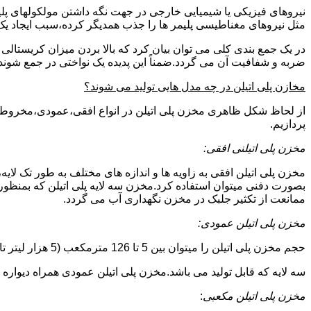
نیروهای فیزیکی یا شیمیایی خارجی در جهت نگه داشتن مولکولهای پلیمر
مثل نیروهای مغناطیسی پلیمر ها را جذب همدیگر کرده،سبب ایجاد یک 
در یک جمع بندی کلی می توان بیان کرد که بالا بردن میزان کریست
ضربه و شفافیت آن می گردد.ضمناً این پدیده یک نواختی در جمع شوند
مخازن پلی اتیلن در چه مدل هایی تولید می شوند؟
از لحاظ شکل ظاهری مخزن پلی اتیلن در انواع افقی،عمودی،مخروطی،مک
پردازیم.
مخزن پلی اتیلنی افقی:
مخزن پلی اتیلن افقی به زاویه ها و اندازه های مختلف به طور تک لایه،
بصورت دفنی میتوان استفاده کرد.مخزن سه لایه پلی اتیلن که بمنظور
ممانعت از تکثیر جلبک در مخزن نگهداری آب می گردد.
مخزن پلی اتیلن عمودی:
حجم مخزن پلی اتیلن را میتوان بین 5 تا 126 مترمکعب (5 هزار لیتر تا 126 هزار لیتر) در نظر گرفت.در انواع تک لایه،دولایه و
سه لایه که قابل تولید می باشد.مخزن پلی اتیلن عمودی همراه دیواره های تقویت شد
مخزن پلی اتیلن مکعبی
: