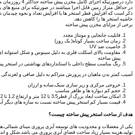
دارد درصورتیکه اجرا
در حداقل متراژ زمین قابل اجرا میباشند در صورتیکه برای منبع های ب
ذکر است که افزایش قطر استخر ها یا افزایش تعداد و نحوه چیدمان 
حاشیه استخر ها را کاهش دهد.
برخی از مزایای مخزن پیش ساخته
قابلیت جابجایی و مونتاژ مجدد
زمان ساخت بسیار کوتاه( یک روز)
خاصیت ضد UV
مقاومت بالای اسکلت فلزی به دلیل سینوس و شکل استوانه ای
پیش ساخته
رنگ مناسب سطح داخلی با استانداردهای بهداشتی در استخر پ
آسیب کمتر بدن ماهیان در پرورش متراکم به دلیل صافی و لغزندگی 
خروجی مرکزی و زیر سازی سبک،ساده و ارزان
حجم کم دیواره ها و ظاهر مناسب
امکان ساخت ابعاد بزرگ از قطر3.5 تا 12 متر و ارتفاع 1.2 تا 2.2 متر
قیمت بسیار کم استخر پیش ساخته نسبت به سازه های دیگر آب
هدف از ساخت استخر پیش ساخته چیست؟
یکی از معضلات و محدودیت های توسعه آبزی پروری مینای شمالی،هزینه ب
تولید،هزینه بسیار زیاد ساخت فضای آبزی پروری می باشد.شکل و ا