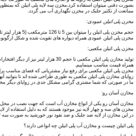
بصورت دفنی میتوان استفاده کرد.مخزن سه لایه پلی اتیلن که بمنظور
ممانعت از تکثیر جلبک در مخزن نگهداری آب می گردد.
مخزن پلی اتیلن عمودی
:
حجم مخزن پلی اتیلن را میتوان بین 5 تا 126 مترمکعب (5 هزار لیتر تا 126 هزار لیتر) در نظر گرفت.در انواع تک لایه،دولایه و سه لایه که قابل تولید می باشد.
مخزن پلی اتیلن عمودی همراه دیواره های تقویت شده و شکل ارگونومیک خو
مخزن پلی اتیلن مکعبی:
تولید مخازن پلی اتیلن مکعبی تا حجم 
همراه قیمت مناسب مینماییم.
مخزن پلی اتیلن مکعبی برای رفع نیاز مشتریانی که فضای مناسب برای
زوایای مخازن پلی اتیلن مکعبی به طوری طراحی شده اند تا بتوانید آنها
ما در صورتی که شما مشتری گرامی مشکل جدی در زوایای دیگر مخازن پ
مخازن آسان رو:
مخازن آسان رو یکی از انواع مخازن آب است که جهت نصب در محل 
مخزن های سه و چهار لایه نیز موجود هستند که به دلیل استفاده از ل
در این مخازن از لایه ضد جلبک و ضد نفوذ نور خورشید به صورت سه ل
پلی اتیلن چیست و مخازن آب پلی اتیلن چه انواعی دارند؟