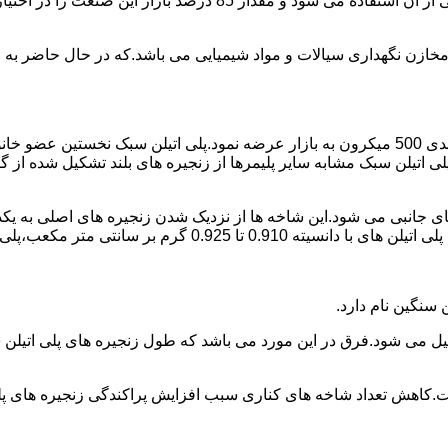
پلی اتیلن پرمصرف ترین ماده پلیمری که در صنعت قالب گیری دورانی ا
اع مخازن نگهداری سیالات و مواد شیمیایی می باشد.که در حال حاضر 
در سال 1961 میلادی کمپانی اکواستار پودر پلی اتیلن سبک را با دانه بندی 500 میکرون به بازار عرض
لی اتیلن سبک مشابه سایر پلیمرها از زنجیره های بلند تشکیل شده از گ
ی جانبی می شود.این شاخه ها از نزدیک شدن زنجیره های اصلی به یکدی
سانتی متر مکعب،پلی اتیلن سبک میتوان گفت.
ست.کاهش تعداد شاخه های کناری سبب افزایش پراکندگی زنجیره های پ