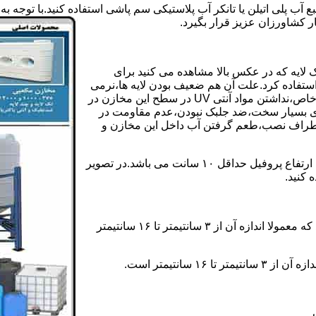
بع آب پلی اتیلن یا تانکر آب پلاستیکی سم پاشی استفاده کنید.با توج
ر کشاورزان عزیز قرار بگیرد.
 لایه که در عکس بالا مشاهده می کنید برای
ستفاده کرد.علت آن هم ضعیف بودن لایه ها،نرمی
بیش از حد بدنه مخزن،عدم توانایی طراحی این مخازن برای مصارف خاص،نداشتن مواد آنتی UV در سطح این مخازن در
یری بسیار سخت،ضد جلبک نبودن،عدم مقاومت در
اطراف نصب،طعم گرفتن آب داخل این مخازن و
ولی مخازن دوجداره دارای پروفیل دوجداره در بدنه خود می باشند که ارتفاع پروفیل حداقل ۱۰ سانت می باشد.در تصویر
 کنید.
ارتفاع پروفیل : فاصله بین جداره داخلی مخزن و تاج پروفیل می باشد که معمولا اندازه آن از ۳ سانتیمتر تا ۱۶ سانتیمتر
سانتیمتر است.