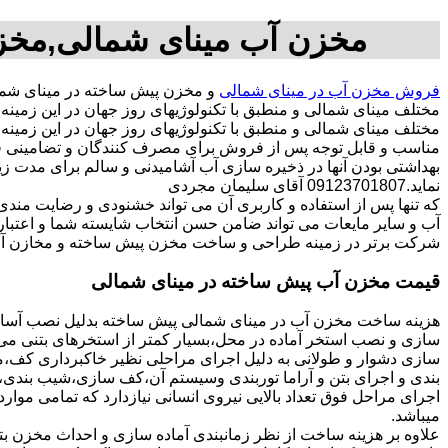
مخزن آب مینای شمالی,مخزن
فروش مخزن آب در مینای شمالی
و مخزن پیش ساخته در مینای شم
مختلف مینای شمالی و منطبق با تکنولوژیهای روز جهان در این زمی
مختلف مینای شمالی و منطبق با تکنولوژیهای روز جهان در این زمینه ب
مناسب و قابل توجه پس از فروش برای مصرف کنندگان و تضامینی قو
بهداشتی بودن آنها در ذخیره سازی آب آشامیدنی و سالم برای مدت ز
نماید.09123701807 آقای سلیمان مجردی
که تنها پس از استفاده و کاربری آن می تواند خشنودی و رضایت من
آب و سایر مایعات می تواند ضامن حسن انتخاب شایسته شما و اعتبا
شرکت برتر در زمینه طراحی و ساخت مخزن پیش ساخته و مخازن آب 
قیمت مخزن آب پیش ساخته در مینای شمالی
هزینه ساخت مخزن آب در مینای شمالی پیش ساخته بدلیل نصب آسان 
سازی و نصب استخر آماده در محل،بسیار کمتر از استخرهای بتنی می ب
سازی دشوار و طولانی به دلیل اجرای مراحلی نظیر خاکبرداری کف،مخ
بندی و اجرای بتن و آراما توربندی وسیستم آن،کف سازی،شیب بندی،ح
اجرای مراحل فوق تعداد بالایی نیروی انسانی نیازدارد که تمامی موار
میباشد.