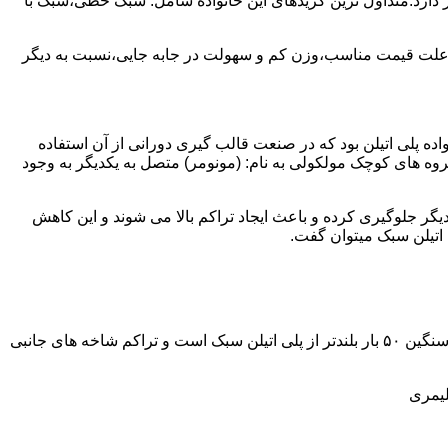
ز آن استفاده می شود و مقدار 85 درصد بازار این صنعت را در اختیار دارد.متداول ترین گریدهای این خانواده شامل: سبک خطی،سبک با
به علت قیمت مناسب،وزن کم و سهولت در جابه جایی،نسبت به دیگر
ه نمود.پلی اتیلن سبک نخستین عضو خانواده پلی اتیلن بود که در صنعت قالب گیری دورانی از آن استفاده
روه های کوچک مولکولی به نام: (مونومر) متصل به یکدیگر به وجود
گر جلوگیری کرده و باعث ایجاد تراکم بالا می شوند و این کاهش
پلی اتیلن سنگین مثل پلی اتیلن سبک از اتم های هیدروژن و کربن تشکیل می شود.فرق در این مورد می باشد که طول زنجیره های پلی اتیلن سنگین ۵۰ بار بلندتر از پلی اتیلن سبک است و تراکم شاخه های جانبی
لیمری