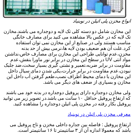
انواع مخزن پلی اتیلن در نوبنیاد
این مخازن شامل دو دسته کلی تک لایه و دوجداره می باشند.مخازن
تک لایه که در عکس بالا مشاهده می کنید برای مصارف خانگی
مناسب هستند ولی در صنایع از این مخازن نمی توان استفاده
کرد.علت آن هم ضعیف بودن لایه ها،نرمی بیش از حد بدنه
مخزن،عدم توانایی طراحی این مخازن برای مصارف خاص،نداشتن
مواد آنتی UV در سطح این مخازن در برابر نور ماورا بنفش،عدم
مقاومت در برابر ضربه،تعمیر و نشتی گیری بسیار سخت،ضد جلبک
نبودن،عدم مقاومت در برابر حرارت،یکی شدن دمای سیال داخل
این مخازن با دمای محیط اطراف نصب،طعم گرفتن آب داخل این
مخازن و بسیاری از ضعف های دیگر می باشد.
ولی مخازن دوجداره دارای پروفیل دوجداره در بدنه خود می باشند
که ارتفاع پروفیل حداقل ۱۰ سانت می باشد.در تصویر زیر می توانید
پروفیل بکار رفته در مخزن پلی اتیلن دوجداره را مشاهده کنید.
معرفی مخزن پلی اتیلن در نوبنیاد
ارتفاع پروفیل : فاصله بین جداره داخلی مخزن و تاج پروفیل می
باشد که معمولا اندازه آن از ۳ سانتیمتر تا ۱۶ سانتیمتر است.