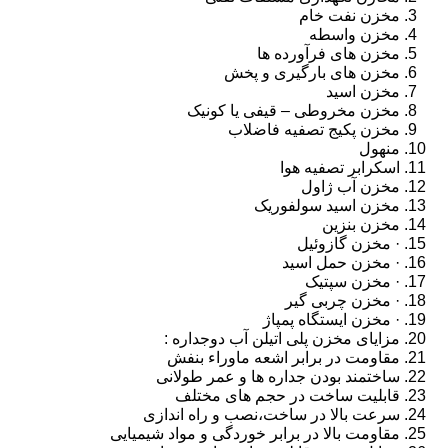
مخزن نفت خام
مخزن واسطه
مخزن های فرآورده ها
مخزن های بارگیری و پخش
مخزن اسید
مخزن مخروطی – قیفی یا کونیک
مخزن پکیج تصفیه فاضلاب
منهول
اسکرابر تصفیه هوا
مخزن آب ژاول
مخزن اسید سولفوریک
مخزن بنزین
· مخزن گازوئیل
· مخزن حمل اسید
· مخزن سپتیک
· مخزن چربی گیر
· مخزن ایستگاه پمپاژ
مزایای مخزن پلی اتیلن آب دوجداره :
مقاومت در برابر اشعه ماوراء بنفش
ساختمند بودن جداره ها و عمر طولانی
قابلیت ساخت در حجم های مختلف
سرعت بالا در ساخت،نصب و راه اندازی
مقاومت بالا در برابر خوردگی و مواد شیمیایی