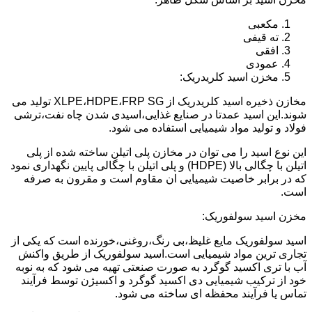
مکعبی
ته قیفی
افقی
عمودی
مخزن اسید کلریدریک:
مخازن ذخیره اسید کلریدریک از XLPE،HDPE،FRP SG تولید می
شوند.این اسید عمدتا در صنایع غذایی،اسیدی شدن چاه نفت،ترشی
فولاد و تولید مواد شیمیایی استفاده می شود.
این نوع اسید را می توان در مخازن پلی اتیلن ساخته شده از پلی
اتیلن با چگالی بالا (HDPE) و پلی اتیلن با چگالی پایین نگهداری نمود
که در برابر خاصیت شیمیایی ان مقاوم است و مقرون به صرفه
است.
مخزن اسید سولفوریک:
اسید سولفوریک مایع غلیظ،بی رنگ،روغنی،خورنده است که یکی از
تجاری ترین مواد شیمیایی است.اسید سولفوریک از طریق واکنش
آب با تری اکسید گوگرد به صورت صنعتی تهیه می شود که به نوبه
خود از ترکیب شیمیایی دی اکسید گوگرد و اکسیژن توسط فرآیند
تماس یا فرآیند محفظه ای ساخته می شود.