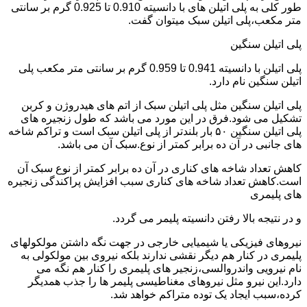
طور کلی به پلی اتیلن های با دانسیته 0.910 تا 0.925 گرم بر سانتی
متر مکعب،پلی اتیلن سبک میتوان گفت.
پلی اتیلن سنگین
پلی اتیلن با دانسیته 0.941 تا 0.959 گرم بر سانتی متر مکعب پلی
اتیلن سنگین نام دارد.
پلی اتیلن سنگین مثل پلی اتیلن سبک از اتم های هیدروژن و کربن
تشکیل می شود.فرق در این مورد می باشد که طول زنجیره های
پلی اتیلن سنگین ۵۰ بار بلندتر از پلی اتیلن سبک است و تراکم شاخه
های جانبی در آن ده برابر کمتر از نوع.سبک آن می باشد.
کاهش تعداد شاخه های کناری در آن ده برابر کمتر از نوع سبک آن
است.کاهش تعداد شاخه های کناری سبب افزایش پراکندگی زنجیره
های پلیمری
و در نتیجه بالا رفتن دانسیته پلیمر می گردد.
نیروهای فیزیکی یا شیمیایی خارجی در جهت نگه داشتن مولکولهای
پلیمری در کنار هم دیگر نقشی ندارند بلکه نیروی بین مولکولی به
نام نیرویی واندروالسی،زنجیر های پلیمری را کنار هم نگه می
دارد.این نیرو مثل نیروهای مغناطیسی پلیمر ها را جذب همدیگر
کرده،سبب ایجاد یک توده متراکم خواهد شد.