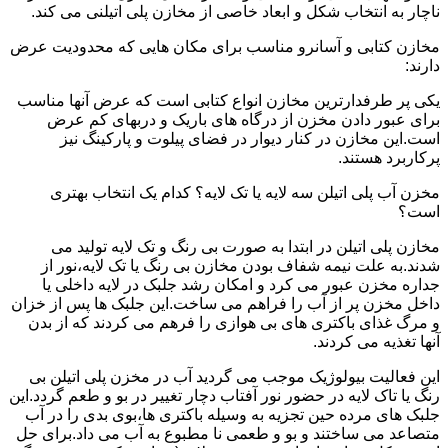
ناچار به انتخاب شکل و ابعاد خاصی از مخازن پلی اتیلنی می کند.
مخازن کتابی و آسانرو مناسب برای مکان هایی که محدودیت عرض
دارند:
یکی پر طرفدارترین مخازن انواع کتابی است که عرض آنها مناسب
برای عبور دادن مخزن از درگاه های باریک و دربهای کم عرض
است.این مخازن در کنار دیوار در فضای پیلوت و پارکینگ نیز
پرکاربرد هستند.
مخزن آب پلی اتیلن سه لایه یا تک لایه؟ کدام یک انتخاب بهتری
است؟
مخازن پلی اتیلن در ابتدا به صورت بی رنگ و تک لایه تولید می
شدند.به علت نیمه شفاف بودن مخازن بی رنگ یا تک لایه،نور از
جداره مخزن عبور می کرد و امکان رشد جلبک در لایه داخلی یا
داخل مخزن پر از آب را فراهم می ساخت.این جلبک ها پس از خزان
و مرگ غذای باکتری های بی هوازی را فرهم می کردند که از بدن
آنها تغذیه می کردند.
این فعالیت بیولوژیک موجب می گردید آب در مخزن پلی اتیلن بی
رنگ یا تاک لایه در حضور نور آفتاب دچار تغییر در بو و طعم گردد.این
جلبک های مرده حین تجزیه به وسیله باکتری ها،بوی بدی را در آب
متصاعد می ساختند و بو و طعمی نا مطبوع به آب می داد.برای حل