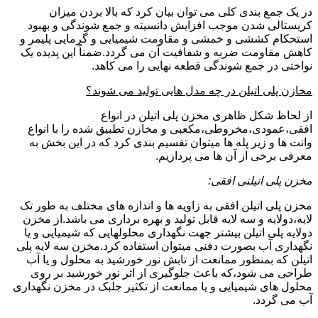
در یک جمع بندی کلی می توان بیان کرد که بالا بردن میزان
کریستالی شدن موجب افزایش دانسیته و جمع شوندگی و بهبود
استحکام کششی و خمشی و مقاومت شیمیایی و گرمایی پلیمر و
کاهش مقاومت ضربه و شفافیت آن می گردد.ضمناً این پدیده یک
نواختی در جمع شوندگی قطعه نهایی را می کاهد.
مخازن پلی اتیلن در چه مدل هایی تولید می شوند؟
از لحاظ شکل ظاهری مخزن پلی اتیلن در انواع
افقی،عمودی،مخروطی،مکعبی و مخازن تطبیق شده را با انواع
وانت ها و زیر پله ها میتوان تقسیم بندی کرد که در این بخش به
معرفی برخی از آن ها می پردازیم.
مخزن پلی اتیلنی افقی:
مخزن پلی اتیلن افقی به زاویه ها و اندازه های مختلف به طور تک
لایه،دولایه و سه لایه قابل تولید و بهره برداری می باشد.از مخزن
دولایه پلی اتیلن بیشتر جهت نگهداری محلولهایی که شیمیایی و یا
نگهداری آب بصورت دفنی میتوان استفاده کرد.مخزن سه لایه پلی
اتیلن که بمنظور ممانعت از تابش نور خورشید به محلول و یا آب
طراحی می شود،که باعث جلوگیری از اثر نور خورشید بر روی
محلول های شیمیایی و یا ممانعت از تکثیر جلبک در مخزن نگهداری
آب می گردد.