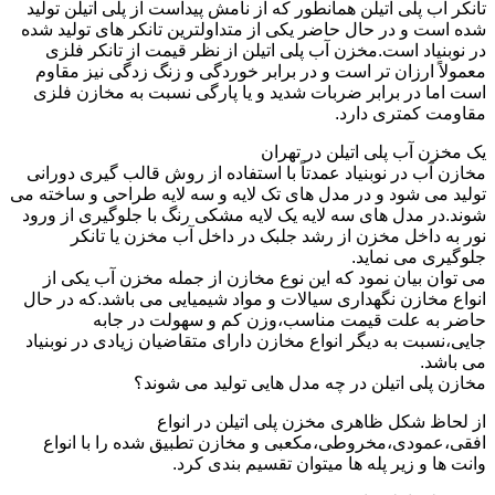
تانکر آب پلی اتیلن همانطور که از نامش پیداست از پلی اتیلن تولید
شده است و در حال حاضر یکی از متداولترین تانکر های تولید شده
در نوبنیاد است.مخزن آب پلی اتیلن از نظر قیمت از تانکر فلزی
معمولاً ارزان تر است و در برابر خوردگی و زنگ زدگی نیز مقاوم
است اما در برابر ضربات شدید و یا پارگی نسبت به مخازن فلزی
مقاومت کمتری دارد.
یک مخزن آب پلی اتیلن در تهران
مخازن آب در نوبنیاد عمدتاً با استفاده از روش قالب گیری دورانی
تولید می شود و در مدل های تک لایه و سه لایه طراحی و ساخته می
شوند.در مدل های سه لایه یک لایه مشکی رنگ با جلوگیری از ورود
نور به داخل مخزن از رشد جلبک در داخل آب مخزن یا تانکر
جلوگیری می نماید.
می توان بیان نمود که این نوع مخازن از جمله مخزن آب یکی از
انواع مخازن نگهداری سیالات و مواد شیمیایی می باشد.که در حال
حاضر به علت قیمت مناسب،وزن کم و سهولت در جابه
جایی،نسبت به دیگر انواع مخازن دارای متقاضیان زیادی در نوبنیاد
می باشد.
مخازن پلی اتیلن در چه مدل هایی تولید می شوند؟
از لحاظ شکل ظاهری مخزن پلی اتیلن در انواع
افقی،عمودی،مخروطی،مکعبی و مخازن تطبیق شده را با انواع
وانت ها و زیر پله ها میتوان تقسیم بندی کرد.