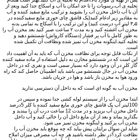
تخلیه ی آب،رسوبات را تا حد امکان با آب و اسکاچ جدا کنید وبعد از
آن با آب داخل مخزن آب را بشویید و ترکیب مایع سفید کننده و آب
به مقادیر زیر ادغام کنید(یک قاشق چای خوری مایع سفیدکننده در
۳٫۵ لیتر آب درست کنید) و این ترکیب را با اسکاچ به تمامی بدنه
مخزن آّب آغشته کنید و به مدت ۲ ساعت صبر کنید بعد مخزن آب را
به طور کامل با آب پر فشار (دستگاه کارواش) شستشو دهید و
تخلیه کنید.اینگونه مخزن آب تمیز شده ونظافت آن تکمیل شده
است.
از نکات قابل توجه برای نظافت مخزن آب که باید به آن اهمیت داد
این است که در شستشو مخازن به دلیل استفاده از ماده سفید کننده
گاز کلر در آن وجود دارد که بسیار سمی است و نفری که در داخل
مخزن آب در حال شستشو می باشد باید اطمینان حاصل کند که راه
ورود هوا به مخزن باز باشد و هوا در جریان باشد.
مخزن آب به گونه ای است که به داخل آن دسترسی ندارید
ابتدا مخزن آب را از سیستم لوله کشی جدا نموده و سپس در
100لیتر آب یک قاشق چای خوری مایع سفید کننده با کلر 5درصد
داخل مخزن آب بریزید و در مدت 12 ساعت درب آن را ببندید و
بگذارید بماند و بعد از آن مایع داخل آن را خالی کنید و آب داخل
مخزن آب پرکنید و اینگونه مخزن تمیز می شود.
شاید این سوال برایتان پیش بیاید که چه موقع باید مخزن آب را
نظافت کرد؟در نظر داشته باشید هر چه آب مصرفی میزان املاح