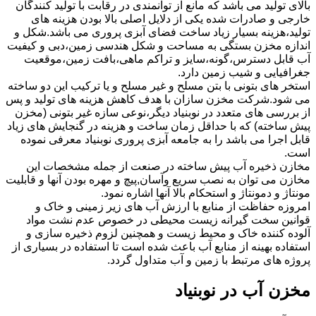
بالای تولید می باشد که مانع از توانمندی در رقابت با تولید کنندگان
خارجی و صادرات شده یکی از دلایل اصلی بالا بودن هزینه های
تولید،هزینه بسیار زیاد ساخت فضای آبزی پروری می باشد.شکل و
اندازه مخزن بستگی به مساحت و شکل هندسی زمین،دبی و کیفیت
آب قابل دسترس،گونه،سایز و تراکم ماهی،بافت زمین،موقعیت
جغرافیایی و شیب زمین دارد.
استخر های بتونی با بتن مسلح و غیر مسلح و یا ترکیب این دو ساخته
می شود.شرکت مخزن سازان با هدف کاهش هزینه های تولید و پس
از بررسی های متعدد در نوبنیاد دیگر،نوعی سازه غیر بتونی (مخزن
پیش ساخته) که با حداقل زمان ساخت و هزینه در گنجایش های زیاد
قابل اجرا می باشد را به جامعه آبزی پروری نوبنیاد معرفی نموده
است.
مخازن ذخیره آب پیش ساخته در صنعت از جمله مشخصات این
مخازن می توان به نصب سریع وآسان,پیچ و مهره بودن آنها و قابلیت
مونتاژ و دمونتاژ و استحکام بالا آنها اشاره نمود.
امروزه حفاظت از منابع با ارزش آب های زیر زمینی و خاک و
قوانین سخت گیرانه زیست محیطی در خصوص عدم نشت مواد
آلوده کننده خاک و محیط زیست و همچنین لزوم ذخیره سازی و
استفاده بهینه از منابع آب باعث شده است تا استفاده در بسیاری از
پروژه های مرتبط با زمین و آب متداول گردد.
مخزن آب در نوبنیاد