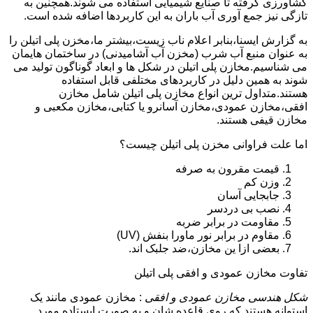
کشاورزی گرفته تا صنایع شیمیایی استفاده می شوند.همچنین به
تازگی نیز جمع آوری آب باران به این کاربردها اضافه شده است.
به گزارش ایسنا،بنابر اعلام ناب زیست،بیشتر ما،مخزن پلی اتیلن را
به عنوان منبع آب شرب (مخزن آب آشامیدنی) در ساختمان هایمان
می شناسیم.مخازن پلی اتیلن در شکل ها و ابعاد گوناگون تولید می
شوند به همین دلیل در کاربردهای مختلفی قابل استفاده
هستند.متداول ترین انواع مخازن پلی اتیلن شامل مخازن
افقی،مخازن عمودی،مخازن آسانرو یا کتابی،مخازن مکعبی و
مخازن قیفی هستند.
اما علت فراوانی مخزن پلی اتیلن چیست؟
قیمت مقرون به صرفه
وزن کم
جابجایی آسان
نصب بی دردسر
مقاومت در برابر ضربه
مقاوم در برابر نور ماورا بنفش (UV)
بعضی ازا ین مخازن،ضد جلبک اند.
تفاوت مخازن عمودی و افقی پلی اتیلن
شکل هندسی مخازن عمودی و افقی
: مخازن عمودی مانند یک
استوانه هستند که روی قاعده شان و به صورت ایستاده مورد