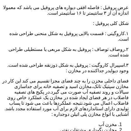
عرض پروفیل : فاصله افقی دیواره های پروفیل می باشد که معمولا
اندازه آن از ۳ سانتیمتر تا ۱۶ سانتیمتر است.
شکل کلی پروفیل :
۱.کاروگیتی : قسمت بالایی پروفیل به شکل منحنی طراحی شده
است.
۲.روصاف توصاف : پروفیل به شکل مربعی یا مستطیلی طراحی
شده است.
۳.اسپیرال کاروگیت : پروفیل به شکل ذوزنقه طراحی شده است.
وجود دیوایدر جداکننده در مخازن :
فضای داخلی مخزن را به چند فضای مجزا تقسیم می کند این کار در
مخازن سپتیک تانک،مخازن اسید و تصفیه خانه برای جداسازی
سیالات و روند تصفیه آب صورت می گیرد.در پکیج های تصفیه
فاضلاب در هر فضای ایجاد شده در مخازن یک عملکرد خاص روی
فاضلاب اعمال می شود.نتیجه عملکردها باعث می شود تا پساب
تولیدی دارای استانداردهای لازم برای آب مورد استفاده مجدد باشد.
آشنایی با انواع مخازن پلی اتیلن دوجداره :
مخزن آب
مخازن نگهداری مشتقات نفتی