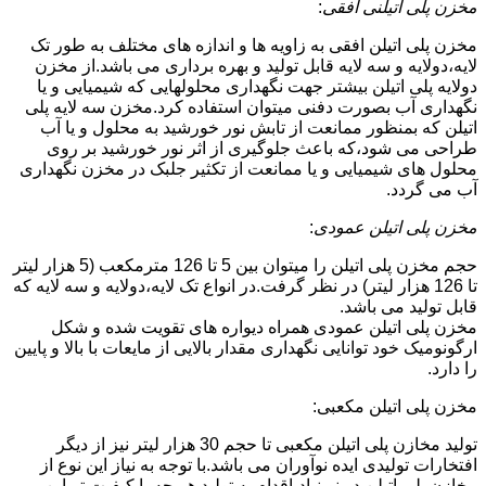
مخزن پلی اتیلنی افقی
:
مخزن پلی اتیلن افقی به زاویه ها و اندازه های مختلف به طور تک
لایه،دولایه و سه لایه قابل تولید و بهره برداری می باشد.از مخزن
دولایه پلی اتیلن بیشتر جهت نگهداری محلولهایی که شیمیایی و یا
نگهداری آب بصورت دفنی میتوان استفاده کرد.مخزن سه لایه پلی
اتیلن که بمنظور ممانعت از تابش نور خورشید به محلول و یا آب
طراحی می شود،که باعث جلوگیری از اثر نور خورشید بر روی
محلول های شیمیایی و یا ممانعت از تکثیر جلبک در مخزن نگهداری
آب می گردد.
مخزن پلی اتیلن عمودی
:
حجم مخزن پلی اتیلن را میتوان بین 5 تا 126 مترمکعب (5 هزار لیتر
تا 126 هزار لیتر) در نظر گرفت.در انواع تک لایه،دولایه و سه لایه که
قابل تولید می باشد.
مخزن پلی اتیلن عمودی همراه دیواره های تقویت شده و شکل
ارگونومیک خود توانایی نگهداری مقدار بالایی از مایعات با بالا و پایین
را دارد.
مخزن پلی اتیلن مکعبی:
تولید مخازن پلی اتیلن مکعبی تا حجم 30 هزار لیتر نیز از دیگر
افتخارات تولیدی ایده نوآوران می باشد.با توجه به نیاز این نوع از
مخازن پلی اتیلن در نوبنیاد،اقدام به تولید هر چه با کیفیت تر این