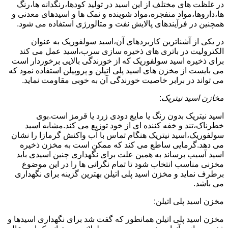
در غلظت های مختلف از این اسید در تولید کودها،رنگدانه ها،رنگ
ها،داروها،مواد منفجره،مواد شوینده و نمک ها و اسیدهای معدنی و
همچنین در فرآیندهای پالایش نفت و متالورژی استفاده می شود.
در یکی از آشناترین کاربردهای آن،اسید سولفوریک به عنوان
الکترولیت در باتری های ذخیره سازی سرب،اسید عمل می کند
برای ذخیره اسید سولفوریک که از خورندگی بالایی برخوردار است
می بایست از مخزن های اسید پلی اتیلن و پروپیلن استفاده نمود که
می تواند در برابر خاصیت خورندگی آن به خوبی مقاومت نماید.
مخازن اسید نیتریک
:
اسید نیتریک بدون رنگ یا مایع دودی زرد یا قرمز است.بوی
خطرناک،تند و خفه کننده ای از خود توزیع می کند.مشابه اسید
سولفوریک،اسید نیتریک هنگام تماس با آب واکنش گرمازا را نشان
می دهد.گرمایی ساطع می کند که ممکن است به مخزن ذخیره
اسید آسیب برساند به همین علت برای نگهداری چنین اسیدی باید
مخزنی مناسب انتخاب شود تا تمام نگرانی ها را در این موضوع
برطرف نماید و مخزن اسید پلی اتیلن بهترین گزینه برای نگهداری
می باشد.
مخزن اسید پلی اتیلن:
مخزن اسید پلی اتیلن همانطور که گفت شد برای نگهداری اسیدها و