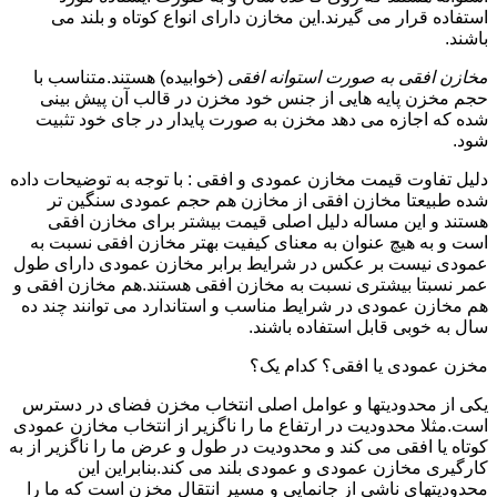
استفاده قرار می گیرند.این مخازن دارای انواع کوتاه و بلند می
باشند.
مخازن افقی به صورت استوانه افقی
(خوابیده) هستند.متناسب با
حجم مخزن پایه هایی از جنس خود مخزن در قالب آن پیش بینی
شده که اجازه می دهد مخزن به صورت پایدار در جای خود تثبیت
شود.
دلیل تفاوت قیمت مخازن عمودی و افقی : با توجه به توضیحات داده
شده طبیعتا مخازن افقی از مخازن هم حجم عمودی سنگین تر
هستند و این مساله دلیل اصلی قیمت بیشتر برای مخازن افقی
است و به هیچ عنوان به معنای کیفیت بهتر مخازن افقی نسبت به
عمودی نیست بر عکس در شرایط برابر مخازن عمودی دارای طول
عمر نسبتا بیشتری نسبت به مخازن افقی هستند.هم مخازن افقی و
هم مخازن عمودی در شرایط مناسب و استاندارد می توانند چند ده
سال به خوبی قابل استفاده باشند.
مخزن عمودی یا افقی؟ کدام یک؟
یکی از محدودیتها و عوامل اصلی انتخاب مخزن فضای در دسترس
است.مثلا محدودیت در ارتفاع ما را ناگزیر از انتخاب مخازن عمودی
کوتاه یا افقی می کند و محدودیت در طول و عرض ما را ناگزیر از به
کارگیری مخازن عمودی و عمودی بلند می کند.بنابراین این
محدودیتهای ناشی از جانمایی و مسیر انتقال مخزن است که ما را