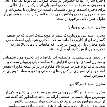
ذخیره سازی آنها به خصوص در مدت طولانی می تواند یک ایده عالی
و مقرون به صرفه باشد.مخزن اسید پلی اتیلن یک راه حل عالی
برای ذخیره اسیدها و مواد شیمیایی است.این مخازن با محتویات و
سیالات درون مخزن واکنش نمی دهد و ناسازگار است و همچنین از
طول عمر بالایی برخوردار است.
مخزن اسید پلی پروپیلن:
مخزن اسید پلی پروپیلن،یک پلیمر ترموپلاستیک است که در طیف
گسترده ای از کاربردها مانند ساخت مخازن شیمیایی استفاده می
شود.مخازن پلی پروپیلن در جایی که مایعات با دمای بالا نیاز به
ذخیره یا پردازش دارند ایده آل هستند.
در بخش های شیمیایی و تصفیه آب،تقاضا برای ذخیره مواد شیمیایی
و مخازن اسیدی تهاجمی افزایش یافته است.پلی پروپیلن سفت و
سخت،فاقد بو با قدرت ضربه بالا،مقاوم در برابر اشعه ماوراء بنفش
است و برای بسیاری از کاربردهای صنعتی و ذخیره مواد شیمیایی در
دسترس است.
مخزن اسید فایبرگلاس:
مخزن اسید فایبر گلاس روشی مقرون بصرفه برای ذخیره یکی از
مهمترین مواد شیمیایی صنعتی ارائه می دهد.همانطور که گفته شد
از اسید سولفوریک در تولید کود،ساخت مواد شیمیایی،پالایش
نفت،پردازش فلزات و تولید باتری های ذخیره سازی سرب،اسید