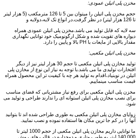
مخزن پلی اتیلن عمودی:
حجم مخزن پلی اتیلن را میتوان بین 5 تا 126 مترمکعب (5 هزار لیتر
تا 126 هزار لیتر) در نظر گرفت.در انواع تک لایه،دولایه و
سه لایه که قابل تولید می باشد.مخزن پلی اتیلن عمودی همراه
دیواره های تقویت شده و شکل ارگونومیک خود توانایی نگهداری
مقدار بالایی از مایعات با PH بالا و پایین را دارد.
مخزن پلی اتیلن مکعبی
:
تولید مخازن پلی اتیلن مکعبی تا حجم 30 هزار لیتر نیز از دیگر
افتخارات تولیدی ما می باشد.با توجه به نیاز این نوع از مخازن پلی
اتیلن در نوبنیاد،اقدام به تولید هر چه با کیفیت تر این محصول همراه
قیمت مناسب مینماییم.
مخزن پلی اتیلن مکعبی برای رفع نیاز مشتریانی که فضای مناسب
برای نصب مخازن پلی اتیلن استوانه ای را ندارند طراحی و تولید می
شود.
زوایای مخازن پلی اتیلن مکعبی به طوری طراحی شده اند تا بتوانید
آنها را در کم جا ترین مکان ها استفاده نموده و نصب نمایید.
ما توانایی داریم مخازن پلی اتیلن مکعبی از حجم 1000 لیتر تا
140.000 لیتر به طور روتاری و دوجداره در قالب های روش