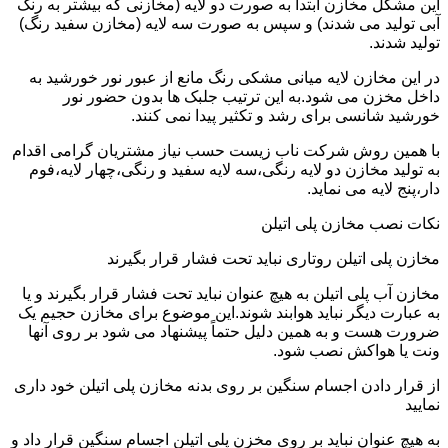
این مشکل مخازن ابتدا به صورت دو لایه (مخازنی که بیشتر به رنگ
آبی تولید می شدند) و سپس به صورت سه لایه (مخازن سفید رنگ)
تولید شدند.
در این مخازن لایه میانی مشکی رنگ مانع از عبور نور خورشید به
داخل مخزن می شود.به این ترتیب جلبک ها بدون حضور نور
خورشید شانسی برای رشد و تکثیر پیدا نمی کنند.
با همین روش شرکت ناب زیست حسب نیاز مشتریان گرامی اقدام
به تولید مخازن دو لایه رنگی،سه لایه سفید و رنگی،چهار لایه،فوم
دار،پنج لایه می نماید.
نکات نصب مخازن پلی اتیلن
مخازن پلی اتیلن روتاری نباید تحت فشار قرار بگیرند
مخازن آب پلی اتیلن به هیچ عنوان نباید تحت فشار قرار بگیرند و یا
به عبارت دیگر نباید هوابند شوند.این موضوع برای مخازن حجیم یک
ضرورت هست و به همین دلیل حتماً پیشنهاد می شود بر روی آنها
ونت یا هواکش نصب شود.
از قرار دادن اجسام سنگین بر روی بدنه مخازن پلی اتیلن خود داری
نمایید
به هیچ عنوان نباید بر روی مخزن پلی اتیلن اجسام سنگین قرار داد و