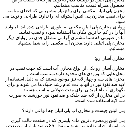
محصول همراه قیمت مناسب مینماییم.
مخزن پلی اتیلن مکعبی برای رفع نیاز مشتریانی که فضای مناسب
برای نصب مخازن پلی اتیلن استوانه ای را ندارند طراحی و تولید می
شود.
زوایای مخازن پلی اتیلن مکعبی به طوری طراحی شده اند تا بتوانید
آنها را در کم جا ترین مکان ها استفاده نموده و نصب نمایید.
ما در صورتی که شما مشتری گرامی مشکل جدی در زوایای دیگر
مخازن پلی اتیلنی دارید،مخزن آب مکعبی را به شما پیشنهاد
مینمائیم..
مخازن آسان رو:
مخازن آسان رو یکی از انواع مخازن آب است که جهت نصب در
محل هایی که ورودی های محدود دارند،مناسب است و
مخزن های سه و چهار لایه نیز موجود هستند که به دلیل استفاده از
لایه ضد نفوذ نور در آنها،باعث عدم رشد جلبک ها می شوند و برای
نگهداری آب آشامیدنی برای مدت طولانی مناسب هستند.
در این مخازن از لایه ضد جلبک و ضد نفوذ نور خورشید به صورت
سه لایه استفاده شده است.
پلی اتیلن چیست و مخازن آب پلی اتیلن چه انواعی دارند؟
پلی اتیلن پرمصرف ترین ماده پلیمری که در صنعت قالب گیری
دورانی از آن استفاده می شود و مقدار 85 درصد بازار این صنعت را