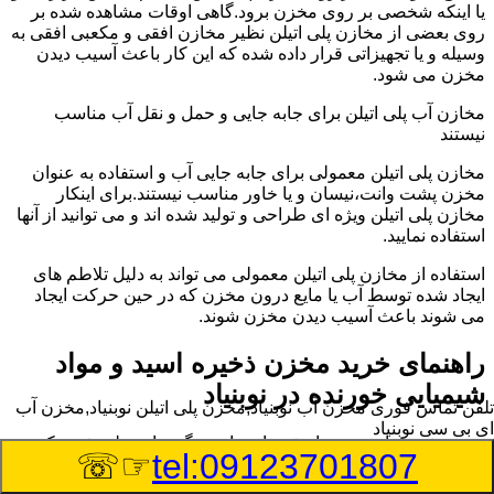
یا اینکه شخصی بر روی مخزن برود.گاهی اوقات مشاهده شده بر
روی بعضی از مخازن پلی اتیلن نظیر مخازن افقی و مکعبی افقی به
وسیله و یا تجهیزاتی قرار داده شده که این کار باعث آسیب دیدن
مخزن می شود.
مخازن آب پلی اتیلن برای جابه جایی و حمل و نقل آب مناسب
نیستند
مخازن پلی اتیلن معمولی برای جابه جایی آب و استفاده به عنوان
مخزن پشت وانت،نیسان و یا خاور مناسب نیستند.برای اینکار
مخازن پلی اتیلن ویژه ای طراحی و تولید شده اند و می توانید از آنها
استفاده نمایید.
استفاده از مخازن پلی اتیلن معمولی می تواند به دلیل تلاطم های
ایجاد شده توسط آب یا مایع درون مخزن که در حین حرکت ایجاد
می شوند باعث آسیب دیدن مخزن شوند.
راهنمای خرید مخزن ذخیره اسید و مواد
شیمیایی خورنده در نوبنیاد
تلفن تماس فوری
مخزن آب نوبنیاد,مخزن پلی اتیلن نوبنیاد,مخزن آب
ای بی سی نوبنیاد
مخزن ذخیره اسید و مواد شیمیایی باید به گونه ای تولید شوند که
☞☏
tel:09123701807
بتوانند در برابر چگالی نسبتا بالا و خورندگی انواع اسیدها مقاومت
کافی داشته باشند.به همین دلیل نمی توان در هر مخزنی اسید و مواد