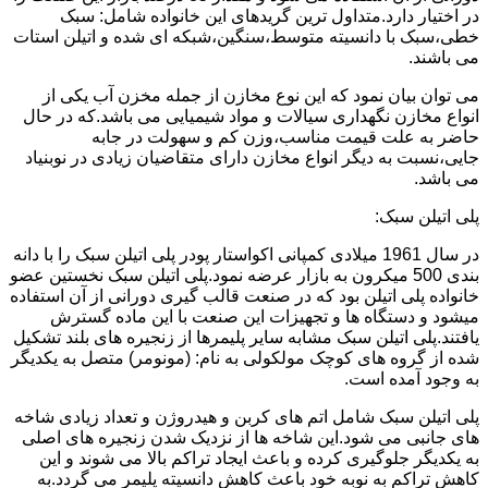
در اختیار دارد.متداول ترین گریدهای این خانواده شامل: سبک
خطی،سبک با دانسیته متوسط،سنگین،شبکه ای شده و اتیلن استات
می باشند.
می توان بیان نمود که این نوع مخازن از جمله مخزن آب یکی از
انواع مخازن نگهداری سیالات و مواد شیمیایی می باشد.که در حال
حاضر به علت قیمت مناسب،وزن کم و سهولت در جابه
جایی،نسبت به دیگر انواع مخازن دارای متقاضیان زیادی در نوبنیاد
می باشد.
پلی اتیلن سبک:
در سال 1961 میلادی کمپانی اکواستار پودر پلی اتیلن سبک را با دانه
بندی 500 میکرون به بازار عرضه نمود.پلی اتیلن سبک نخستین عضو
خانواده پلی اتیلن بود که در صنعت قالب گیری دورانی از آن استفاده
میشود و دستگاه ها و تجهیزات این صنعت با این ماده گسترش
یافتند.پلی اتیلن سبک مشابه سایر پلیمرها از زنجیره های بلند تشکیل
شده از گروه های کوچک مولکولی به نام: (مونومر) متصل به یکدیگر
به وجود آمده است.
پلی اتیلن سبک شامل اتم های کربن و هیدروژن و تعداد زیادی شاخه
های جانبی می شود.این شاخه ها از نزدیک شدن زنجیره های اصلی
به یکدیگر جلوگیری کرده و باعث ایجاد تراکم بالا می شوند و این
کاهش تراکم به نوبه خود باعث کاهش دانسیته پلیمر می گردد.به