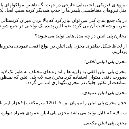
نیروهای فیزیکی یا شیمیایی خارجی در جهت نگه داشتن مولکولهای پلیمر
مثل نیروهای مغناطیسی پلیمر ها را جذب همدیگر کرده،سبب ایجاد یک 
در یک جمع بندی کلی می توان بیان کرد که بالا بردن میزان کریست
ضربه و شفافیت آن می گردد.ضمناً این پدیده یک نواختی در جمع شوند
مخازن پلی اتیلن در چه مدل هایی تولید می شوند؟
از لحاظ شکل ظاهری مخزن پلی اتیلن در انواع افقی،عمودی،مخروطی،مک
پردازیم.
مخزن پلی اتیلنی افقی:
مخزن پلی اتیلن افقی به زاویه ها و اندازه های مختلف به طور تک لایه،
بصورت دفنی میتوان استفاده کرد.مخزن سه لایه پلی اتیلن که بمنظور
ممانعت از تکثیر جلبک در مخزن نگهداری آب می گردد.
مخزن پلی اتیلن عمودی:
حجم مخزن پلی اتیلن را میتوان بین 5 تا 126 مترمکعب (5 هزار لیتر تا 126 هزار لیتر) در نظر گرفت.در انواع تک لایه،دولایه و
سه لایه که قابل تولید می باشد.مخزن پلی اتیلن عمودی همراه دیواره های تقویت شد
مخزن پلی اتیلن مکعبی
: