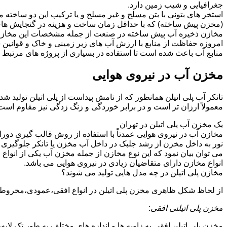
جغرافیایی و شیب زمین دارد.
استخر های بتونی با بتن مسلح و غیر مسلح و یا ترکیب این دو ساخت
(مخزن پیش ساخته) که با حداقل زمان ساخت و هزینه در گنجایش های 
مخازن ذخیره آب پیش ساخته در صنعت از جمله مشخصات این مخازن می تو
امروزه حفاظت از منابع با ارزش آب های زیر زمینی و خاک و قوانی
منابع آب باعث شده است تا استفاده در بسیاری از پروژه های مرتبط ب
مخزن آب در نیروی هوایی
تانکر آب پلی اتیلن همانطور که از نامش پیداست از پلی اتیلن تولید 
معمولاً ارزان تر است و در برابر خوردگی و زنگ زدگی نیز مقاوم است
یک مخزن آب پلی اتیلن در تهران
مخازن آب در نیروی هوایی عمدتاً با استفاده از روش قالب گیری دورا
نور به داخل مخزن از رشد جلبک در داخل آب مخزن یا تانکر جلوگیری م
می توان بیان نمود که این نوع مخازن از جمله مخزن آب یکی از انو
انواع مخازن دارای متقاضیان زیادی در نیروی هوایی می باشد.
مخازن پلی اتیلن در چه مدل هایی تولید می شوند؟
از لحاظ شکل ظاهری مخزن پلی اتیلن در انواع افقی،عمودی،مخروطی،مک
مخزن پلی اتیلنی افقی
:
مخزن پلی اتیلن افقی به زاویه ها و اندازه های مختلف به طور تک لایه،