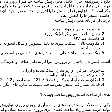
دارد درصورتیکه اجرا
در حداقل متراژ زمین قابل اجرا میباشند در صورتیکه برای منبع های ب
ذکر است که افزایش قطر استخر ها یا افزایش تعداد و نحوه چیدمان 
حاشیه استخر ها را کاهش دهد.
برخی از مزایای مخزن پیش ساخته
قابلیت جابجایی و مونتاژ مجدد
زمان ساخت بسیار کوتاه( یک روز)
خاصیت ضد UV
مقاومت بالای اسکلت فلزی به دلیل سینوس و شکل استوانه ای
پیش ساخته
رنگ مناسب سطح داخلی با استانداردهای بهداشتی در استخر پ
آسیب کمتر بدن ماهیان در پرورش متراکم به دلیل صافی و لغزندگی 
خروجی مرکزی و زیر سازی سبک،ساده و ارزان
حجم کم دیواره ها و ظاهر مناسب
امکان ساخت ابعاد بزرگ از قطر3.5 تا 12 متر و ارتفاع 1.2 تا 2.2 متر
قیمت بسیار کم استخر پیش ساخته نسبت به سازه های دیگر آب
هدف از ساخت استخر پیش ساخته چیست؟
یکی از معضلات و محدودیت های توسعه آبزی پروری نیروی هوایی،هزینه ب
تولید،هزینه بسیار زیاد ساخت فضای آبزی پروری می باشد.شکل و ا