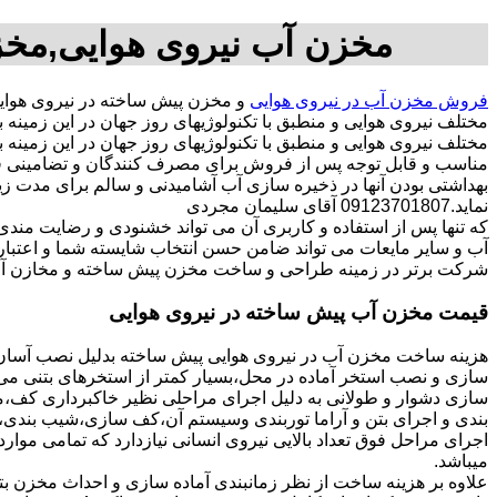
مخزن آب نیروی هوایی,مخز
فروش مخزن آب در نیروی هوایی
و مخزن پیش ساخته در نیروی هوا
مختلف نیروی هوایی و منطبق با تکنولوژیهای روز جهان در این زمی
مختلف نیروی هوایی و منطبق با تکنولوژیهای روز جهان در این زمینه ب
مناسب و قابل توجه پس از فروش برای مصرف کنندگان و تضامینی قو
بهداشتی بودن آنها در ذخیره سازی آب آشامیدنی و سالم برای مدت ز
نماید.09123701807 آقای سلیمان مجردی
که تنها پس از استفاده و کاربری آن می تواند خشنودی و رضایت من
آب و سایر مایعات می تواند ضامن حسن انتخاب شایسته شما و اعتبا
شرکت برتر در زمینه طراحی و ساخت مخزن پیش ساخته و مخازن آب 
قیمت مخزن آب پیش ساخته در نیروی هوایی
هزینه ساخت مخزن آب در نیروی هوایی پیش ساخته بدلیل نصب آسان و
سازی و نصب استخر آماده در محل،بسیار کمتر از استخرهای بتنی می ب
سازی دشوار و طولانی به دلیل اجرای مراحلی نظیر خاکبرداری کف،مخ
بندی و اجرای بتن و آراما توربندی وسیستم آن،کف سازی،شیب بندی،ح
اجرای مراحل فوق تعداد بالایی نیروی انسانی نیازدارد که تمامی موار
میباشد.