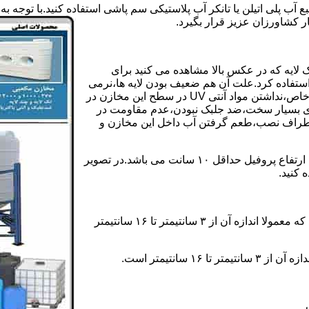
بع آب پلی اتیلن یا تانکر آب پلاستیکی سم پاشی استفاده کنید.با توجه
ر کشاورزان عزیز قرار بگیرد.
 لایه که در عکس بالا مشاهده می کنید برای
ستفاده کرد.علت آن هم ضعیف بودن لایه ها،نرمی
بیش از حد بدنه مخزن،عدم توانایی طراحی این مخازن برای مصارف خاص،نداشتن مواد آنتی UV در سطح این مخازن در
یری بسیار سخت،ضد جلبک نبودن،عدم مقاومت در
اطراف نصب،طعم گرفتن آب داخل این مخازن و
ولی مخازن دوجداره دارای پروفیل دوجداره در بدنه خود می باشند که ارتفاع پروفیل حداقل ۱۰ سانت می باشد.در تصویر
 کنید.
ارتفاع پروفیل : فاصله بین جداره داخلی مخزن و تاج پروفیل می باشد که معمولا اندازه آن از ۳ سانتیمتر تا ۱۶ سانتیمتر
سانتیمتر است.