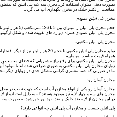
بصورت دفنی میتوان استفاده کرد.مخزن سه لایه پلی اتیلن که بمنظور
ممانعت از تکثیر جلبک در مخزن نگهداری آب می گردد.
مخزن پلی اتیلن عمودی
:
حجم مخزن پلی اتیلن را میتوان بین 5 تا 126 مترمکعب (5 هزار لیتر تا 126 هزار لیتر) در نظر گرفت.در انواع تک لایه،دولایه و سه لایه که قابل تولید می باشد.
مخزن پلی اتیلن عمودی همراه دیواره های تقویت شده و شکل ارگونومیک خو
مخزن پلی اتیلن مکعبی:
تولید مخازن پلی اتیلن مکعبی تا حجم 
همراه قیمت مناسب مینماییم.
مخزن پلی اتیلن مکعبی برای رفع نیاز مشتریانی که فضای مناسب برای
زوایای مخازن پلی اتیلن مکعبی به طوری طراحی شده اند تا بتوانید آنها
ما در صورتی که شما مشتری گرامی مشکل جدی در زوایای دیگر مخازن پ
مخازن آسان رو:
مخازن آسان رو یکی از انواع مخازن آب است که جهت نصب در محل 
مخزن های سه و چهار لایه نیز موجود هستند که به دلیل استفاده از ل
در این مخازن از لایه ضد جلبک و ضد نفوذ نور خورشید به صورت سه ل
پلی اتیلن چیست و مخازن آب پلی اتیلن چه انواعی دارند؟