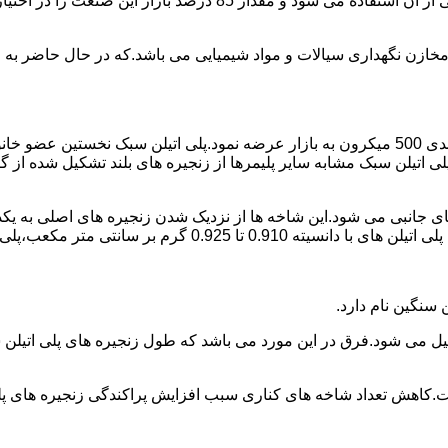
پلی اتیلن پرمصرف ترین ماده پلیمری که در صنعت قالب گیری دورانی ا
اع مخازن نگهداری سیالات و مواد شیمیایی می باشد.که در حال حاضر 
در سال 1961 میلادی کمپانی اکواستار پودر پلی اتیلن سبک را با دانه بندی 500 میکرون به بازار عرض
لی اتیلن سبک مشابه سایر پلیمرها از زنجیره های بلند تشکیل شده از گ
ی جانبی می شود.این شاخه ها از نزدیک شدن زنجیره های اصلی به یکدی
سانتی متر مکعب،پلی اتیلن سبک میتوان گفت.
ست.کاهش تعداد شاخه های کناری سبب افزایش پراکندگی زنجیره های پ