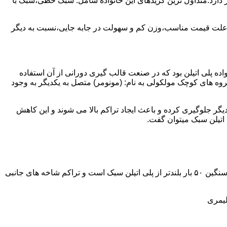
ز آن استفاده می شود و مقدار 85 درصد بازار این صنعت را در اختیار دارد.متداول ترین گریدهای این خانواده شامل: سبک خطی،سبک با
به علت قیمت مناسب،وزن کم و سهولت در جابه جایی،نسبت به دیگر
ه نمود.پلی اتیلن سبک نخستین عضو خانواده پلی اتیلن بود که در صنعت قالب گیری دورانی از آن استفاده
روه های کوچک مولکولی به نام: (مونومر) متصل به یکدیگر به وجود
گر جلوگیری کرده و باعث ایجاد تراکم بالا می شوند و این کاهش
پلی اتیلن سنگین مثل پلی اتیلن سبک از اتم های هیدروژن و کربن تشکیل می شود.فرق در این مورد می باشد که طول زنجیره های پلی اتیلن سنگین ۵۰ بار بلندتر از پلی اتیلن سبک است و تراکم شاخه های جانبی
لیمری