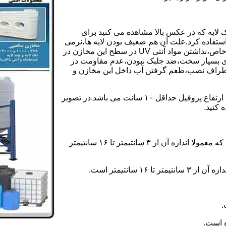
 لایه که در عکس بالا مشاهده می کنید برای
ستفاده کرد.علت آن هم ضعیف بودن لایه ها،نرمی
بیش از حد بدنه مخزن،عدم توانایی طراحی این مخازن برای مصارف خاص،نداشتن مواد آنتی UV در سطح این مخازن در
یری بسیار سخت،ضد جلبک نبودن،عدم مقاومت در
اطراف نصب،طعم گرفتن آب داخل این مخازن و
ولی مخازن دوجداره دارای پروفیل دوجداره در بدنه خود می باشند که ارتفاع پروفیل حداقل ۱۰ سانت می باشد.در تصویر
 کنید.
ارتفاع پروفیل : فاصله بین جداره داخلی مخزن و تاج پروفیل می باشد که معمولا اندازه آن از ۳ سانتیمتر تا ۱۶ سانتیمتر
سانتیمتر است.