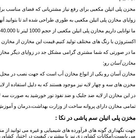
مخزن پلی اتیلن مکعبی برای رفع نیاز مشتریانی که فضای مناسب برای
زوایای مخازن پلی اتیلن مکعبی به طوری طراحی شده اند تا بتوانید آنها
ما توانایی داریم مخازن پلی اتیلن مکعبی از حجم 1000 لیتر تا 140.000 لیتر به طور روتاری و دوجداره در قالب های روش
اکستروژن با رنگ های مختلف تولید کنیم.قیمت این مخازن از مخازن ا
ما در صورتی که شما مشتری گرامی مشکل جد در زوایای دیگر مخازن پل
مخازن آسان رو
:
مخازن آسان رو یکی از انواع مخازن آب است که جهت نصب در محل 
مخزن های سه و چهار لایه نیز موجود هستند که به دلیل استفاده از ل
در این مخازن از لایه ضد جلبک و ضد نفوذ نور خورشید به صورت سه ل
تمامی مخازن دارای پروانه ساخت از وزارت بهداشت،درمان و آموزش پزشکی هستند و از موا
مخزن پلی اتیلن سم پاشی در نکا :
جهت نگهداری گونه های فرآورده های شیمیایی و غیره می توانید از منب
می بایست،امکانات کشاورزی نیز با بیشترین کیفیت در اختیار کشاورزا