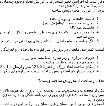
ذکر است که افزایش قطر استخر ها یا افزایش تعداد و نحوه چیدمان 
حاشیه استخر ها را کاهش دهد.
برخی از مزایای مخزن پیش ساخته
قابلیت جابجایی و مونتاژ مجدد
زمان ساخت بسیار کوتاه( یک روز)
خاصیت ضد UV
مقاومت بالای اسکلت فلزی به دلیل سینوس و شکل استوانه ای
پیش ساخته
رنگ مناسب سطح داخلی با استانداردهای بهداشتی در استخر پ
آسیب کمتر بدن ماهیان در پرورش متراکم به دلیل صافی و لغزندگی 
خروجی مرکزی و زیر سازی سبک،ساده و ارزان
حجم کم دیواره ها و ظاهر مناسب
امکان ساخت ابعاد بزرگ از قطر3.5 تا 12 متر و ارتفاع 1.2 تا 2.2 متر
قیمت بسیار کم استخر پیش ساخته نسبت به سازه های دیگر آب
هدف از ساخت استخر پیش ساخته چیست؟
یکی از معضلات و محدودیت های توسعه آبزی پروری نکا،هزینه بالای تولی
بسیار زیاد ساخت فضای آبزی پروری می باشد.شکل و اندازه مخزن 
زمین دارد.
استخر های بتونی با بتن مسلح و غیر مسلح و یا ترکیب این دو ساخت