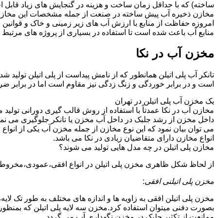
ساخته) که با حداقل زمان ساخت و هزینه در گنجایش های زیاد قابل ا
مخازن ذخیره آب پیش ساخته در صنعت از جمله مشخصات این مخازن می تو
امروزه حفاظت از منابع با ارزش آب های زیر زمینی و خاک و قوانی
منابع آب باعث شده است تا استفاده در بسیاری از پروژه های مرتبط ب
مخزن آب در نکا
تانکر آب پلی اتیلن همانطور که از نامش پیداست از پلی اتیلن تولید ش
است و در برابر خوردگی و زنگ زدگی نیز مقاوم است اما در برابر ض
یک مخزن آب پلی اتیلن در تهران
مخازن آب در نکا عمدتاً با استفاده از روش قالب گیری دورانی تولید
داخل مخزن از رشد جلبک در داخل آب مخزن یا تانکر جلوگیری می نمای
می توان بیان نمود که این نوع مخازن از جمله مخزن آب یکی از انو
انواع مخازن دارای متقاضیان زیادی در نکا می باشد.
مخازن پلی اتیلن در چه مدل هایی تولید می شوند؟
از لحاظ شکل ظاهری مخزن پلی اتیلن در انواع افقی،عمودی،مخروطی،مک
مخزن پلی اتیلنی افقی
:
مخزن پلی اتیلن افقی به زاویه ها و اندازه های مختلف به طور تک لایه،
بصورت دفنی میتوان استفاده کرد.مخزن سه لایه پلی اتیلن که بمنظور
ممانعت از تکثیر جلبک در مخزن نگهداری آب می گردد.