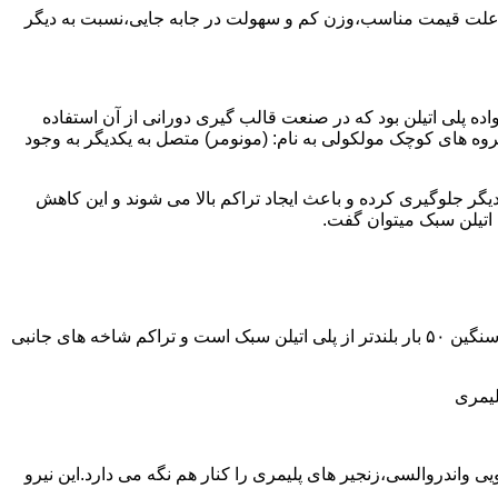
به علت قیمت مناسب،وزن کم و سهولت در جابه جایی،نسبت به دیگر
ه نمود.پلی اتیلن سبک نخستین عضو خانواده پلی اتیلن بود که در صنعت قالب گیری دورانی از آن استفاده
روه های کوچک مولکولی به نام: (مونومر) متصل به یکدیگر به وجود
گر جلوگیری کرده و باعث ایجاد تراکم بالا می شوند و این کاهش
پلی اتیلن سنگین مثل پلی اتیلن سبک از اتم های هیدروژن و کربن تشکیل می شود.فرق در این مورد می باشد که طول زنجیره های پلی اتیلن سنگین ۵۰ بار بلندتر از پلی اتیلن سبک است و تراکم شاخه های جانبی
لیمری
ی واندروالسی،زنجیر های پلیمری را کنار هم نگه می دارد.این نیرو