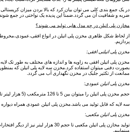
در یک جمع بندی کلی می توان بیان کرد که بالا بردن میزان کریست
ضربه و شفافیت آن می گردد.ضمناً این پدیده یک نواختی در جمع شوند
مخازن پلی اتیلن در چه مدل هایی تولید می شوند؟
از لحاظ شکل ظاهری مخزن پلی اتیلن در انواع افقی،عمودی،مخروطی،مک
پردازیم.
مخزن پلی اتیلنی افقی:
مخزن پلی اتیلن افقی به زاویه ها و اندازه های مختلف به طور تک لایه،
بصورت دفنی میتوان استفاده کرد.مخزن سه لایه پلی اتیلن که بمنظور
ممانعت از تکثیر جلبک در مخزن نگهداری آب می گردد.
مخزن پلی اتیلن عمودی:
حجم مخزن پلی اتیلن را میتوان بین 5 تا 126 مترمکعب (5 هزار لیتر تا 126 هزار لیتر) در نظر گرفت.در انواع تک لایه،دولایه و
سه لایه که قابل تولید می باشد.مخزن پلی اتیلن عمودی همراه دیواره های تقویت شد
مخزن پلی اتیلن مکعبی
:
تولید مخازن پلی اتیلن مکعبی تا حجم 
مینماییم.