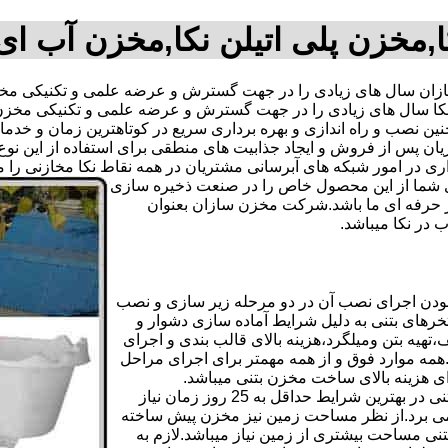
,مخزن پلی اتیلن نکا,مخزن آب ای
ن سال های زیادی را در جهت گسترش و عرضه علمی و تکنیکی مخازن
 نکا سال های زیادی را در جهت گسترش و عرضه علمی و تکنیکی مخزن 
 همچنین نصب و راه اندازی و بهره برداری سریع در کوتاهترین زمان و
 پس از فروش و ایجاد جذابیت های منطقی برای استفاده از این نوع 
 های آبرسانی مشتریان در همه نقاط نکا مخازنی را معرفی نماید.09123701807 آقای
دی شما از این محصول خاص را در صنعت ذخیره سازی
ر حرفه ای ما باشد.شرکت مخزن سازان بعنوان
در نکا میباشد.
بودن اجرای نصب آن در دو مرحله زیر سازی و نصب
خرهای بتنی به دلیل شرایط آماده سازی دشوار و
هیه بتن ومیلگرد،هزینه بالای قالب بندی و اجرای
مه موارد فوق و از همه مهمتر برای اجرای مراحل
رای هزینه بالای ساخت مخزن بتنی میباشد.
علاوه بر هزینه ساخت از نظر زمانبندی آماده سازی و احداث مخزن بتنی در بهترین شرایط حداقل به 25 روز زمان نیاز
ی کامل مخزن پیش ساخته حداکثر 4 روززمان می برد.از نظر مساحت زمین نیز مخزن پیش ساخته
تنی مساحت بیشتری از زمین نیاز میباشد.لازم به