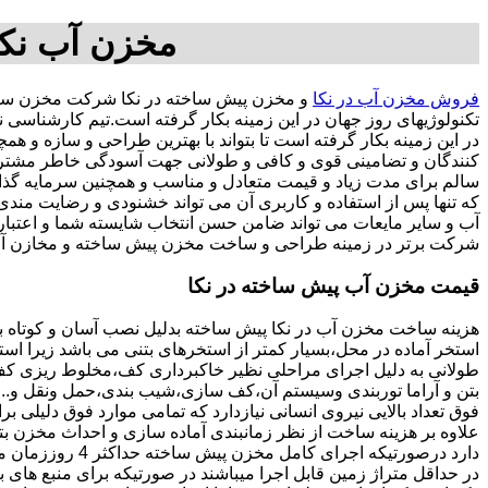
مخزن آب نکا
فروش مخزن آب در نکا
و مخزن پیش ساخته در نکا شرکت مخزن سازا
تکنولوژیهای روز جهان در این زمینه بکار گرفته است.تیم کارشناسی
در این زمینه بکار گرفته است تا بتواند با بهترین طراحی و سازه و
کنندگان و تضامینی قوی و کافی و طولانی جهت آسودگی خاطر مشتریان
سالم برای مدت زیاد و قیمت متعادل و مناسب و همچنین سرمایه گذاری در امور شبکه
که تنها پس از استفاده و کاربری آن می تواند خشنودی و رضایت من
آب و سایر مایعات می تواند ضامن حسن انتخاب شایسته شما و اعتبا
شرکت برتر در زمینه طراحی و ساخت مخزن پیش ساخته و مخازن آب 
قیمت مخزن آب پیش ساخته در نکا
هزینه ساخت مخزن آب در نکا پیش ساخته بدلیل نصب آسان و کوتاه 
استخر آماده در محل،بسیار کمتر از استخرهای بتنی می باشد زیرا است
طولانی به دلیل اجرای مراحلی نظیر خاکبرداری کف،مخلوط ریزی کف،ت
بتن و آراما توربندی وسیستم آن،کف سازی،شیب بندی،حمل ونقل و...ه
فوق تعداد بالایی نیروی انسانی نیازدارد که تمامی موارد فوق دلیلی ب
دارد درصورتیکه اجرا
در حداقل متراژ زمین قابل اجرا میباشند در صورتیکه برای منبع های ب