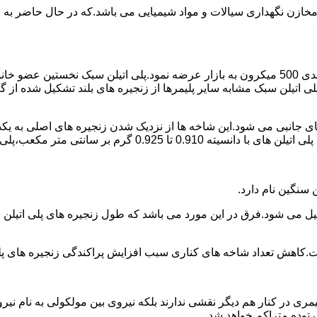
اع مخازن نگهداری سیالات و مواد شیمیایی می باشد.که در حال حاضر 
در سال 1961 میلادی کمپانی اکواستار پودر پلی اتیلن سبک را با دانه بندی 500 میکرون به بازار عرض
لی اتیلن سبک مشابه سایر پلیمرها از زنجیره های بلند تشکیل شده از گ
ی جانبی می شود.این شاخه ها از نزدیک شدن زنجیره های اصلی به یکدی
سانتی متر مکعب،پلی اتیلن سبک میتوان گفت.
ست.کاهش تعداد شاخه های کناری سبب افزایش پراکندگی زنجیره های پ
ی در کنار هم دیگر نقشی ندارند بلکه نیروی بین مولکولی به نام نیروی
توده متراکم خواهد شد.