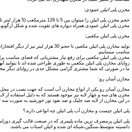
مخزن پلی اتیلن عمودی
:
حجم مخزن پلی اتیلن را میتوان بین 5 تا 126 مترمکعب (5 هزار لیتر تا 126 هزار لیتر) در نظر گرفت.در انواع تک لایه،دولایه و سه لایه که قابل تولید می باشد.
مخزن پلی اتیلن عمودی همراه دیواره های تقویت شده و شکل ارگونومیک خو
مخزن پلی اتیلن مکعبی:
تولید مخازن پلی اتیلن مکعبی تا حجم 
مناسب مینماییم.
مخزن پلی اتیلن مکعبی برای رفع نیاز مشتریانی که فضای مناسب برای
زوایای مخازن پلی اتیلن مکعبی به طوری طراحی شده اند تا بتوانید آنها
ما در صورتی که شما مشتری گرامی مشکل جدی در زوایای دیگر مخازن پ
مخازن آسان رو:
مخازن آسان رو یکی از انواع مخازن آب است که جهت نصب در محل 
مخزن های سه و چهار لایه نیز موجود هستند که به دلیل استفاده از ل
در این مخازن از لایه ضد جلبک و ضد نفوذ نور خورشید به صورت سه ل
پلی اتیلن چیست و مخازن آب پلی اتیلن چه انواعی دارند؟
دانسیته متوسط،سنگین،شبکه ای شده و اتیلن استات می باشند.