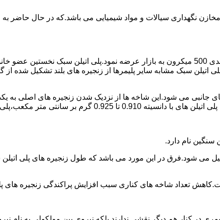
اع مخازن نگهداری سیالات و مواد شیمیایی می باشد.که در حال حاضر 
در سال 1961 میلادی کمپانی اکواستار پودر پلی اتیلن سبک را با دانه بندی 500 میکرون به بازار عرض
لی اتیلن سبک مشابه سایر پلیمرها از زنجیره های بلند تشکیل شده از گ
ی جانبی می شود.این شاخه ها از نزدیک شدن زنجیره های اصلی به یکدی
سانتی متر مکعب،پلی اتیلن سبک میتوان گفت.
ست.کاهش تعداد شاخه های کناری سبب افزایش پراکندگی زنجیره های پ
ی در کنار هم دیگر نقشی ندارند بلکه نیروی بین مولکولی به نام نیروی