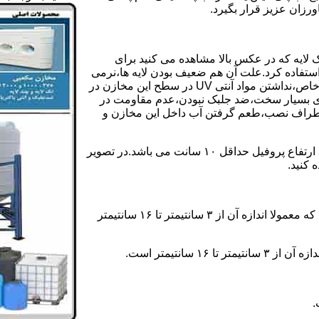
رزان عزیز قرار بگیرد.
 لایه که در عکس بالا مشاهده می کنید برای
ستفاده کرد.علت آن هم ضعیف بودن لایه ها،نرمی
بیش از حد بدنه مخزن،عدم توانایی طراحی این مخازن برای مصارف خاص،نداشتن مواد آنتی UV در سطح این مخازن در
یری بسیار سخت،ضد جلبک نبودن،عدم مقاومت در
اطراف نصب،طعم گرفتن آب داخل این مخازن و
ولی مخازن دوجداره دارای پروفیل دوجداره در بدنه خود می باشند که ارتفاع پروفیل حداقل ۱۰ سانت می باشد.در تصویر
 کنید.
ارتفاع پروفیل : فاصله بین جداره داخلی مخزن و تاج پروفیل می باشد که معمولا اندازه آن از ۳ سانتیمتر تا ۱۶ سانتیمتر
سانتیمتر است.