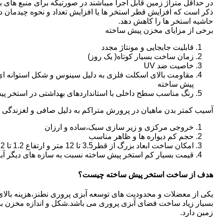
در حداقل متراژ زمین قابل اجرا میباشند در صورتیکه برای منبع های ب
ذکر است که افزایش قطر استخر ها یا افزایش تعداد و نحوه چیدمان 
حاشیه استخر ها را کاهش دهد.
برخی از مزایای مخزن پیش ساخته
قابلیت جابجایی و مونتاژ مجدد
زمان ساخت بسیار کوتاه( یک روز)
خاصیت ضد UV
مقاومت بالای اسکلت فلزی به دلیل سینوس و شکل استوانه ای
پیش ساخته
رنگ مناسب سطح داخلی با استانداردهای بهداشتی در استخر پ
آسیب کمتر بدن ماهیان در پرورش متراکم به دلیل صافی و لغزندگی 
خروجی مرکزی و زیر سازی سبک،ساده و ارزان
حجم کم دیواره ها و ظاهر مناسب
امکان ساخت ابعاد بزرگ از قطر3.5 تا 12 متر و ارتفاع 1.2 تا 2.2 متر
قیمت بسیار کم استخر پیش ساخته نسبت به سازه های دیگر آب
هدف از ساخت استخر پیش ساخته چیست؟
یکی از معضلات و محدودیت های توسعه آبزی پروری نطنز،هزینه بالای تو
بسیار زیاد ساخت فضای آبزی پروری می باشد.شکل و اندازه مخزن 
زمین دارد.