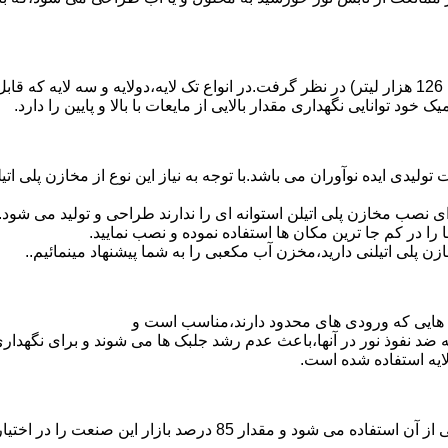
د توانایی نگهداری مقدار بالایی از مایعات با بالا و پایین را دارد.
30 هزار لیتر نیز از دیگر افتخارات تولیدی ایده نوآوران می باشد.با توجه به نیاز این نوع
 نصب مخازن پلی اتیلن استوانه ای را ندارند طراحی و تولید می شود.
 را در کم جا ترین مکان ها استفاده نموده و نصب نمایید.
لی اتیلنی دارید،مخزن آب مکعبی را به شما پیشنهاد مینمائیم..
هایی که ورودی های محدود دارند،مناسب است و
ایه ضد نفوذ نور در آنها،باعث عدم رشد جلبک ها می شوند و برای نگه
ایه استفاده شده است.
پلی اتیلن پرمصرف ترین ماده پلیمری که در صنعت قالب گیری دورانی ا