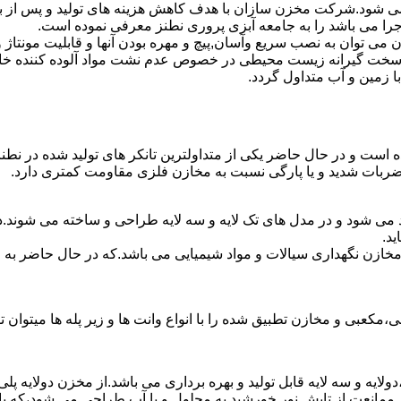
ه می شود.شرکت مخزن سازان با هدف کاهش هزینه های تولید و پس از 
جرا می باشد را به جامعه آبزی پروری نطنز معرفی نموده است.
ان به نصب سریع وآسان,پیچ و مهره بودن آنها و قابلیت مونتاژ و دمون
ن سخت گیرانه زیست محیطی در خصوص عدم نشت مواد آلوده کننده خاک
ا زمین و آب متداول گردد.
ده است و در حال حاضر یکی از متداولترین تانکر های تولید شده در نطن
 ضربات شدید و یا پارگی نسبت به مخازن فلزی مقاومت کمتری دارد.
د می شود و در مدل های تک لایه و سه لایه طراحی و ساخته می شوند.در
د.
اع مخازن نگهداری سیالات و مواد شیمیایی می باشد.که در حال حاضر 
عبی و مخازن تطبیق شده را با انواع وانت ها و زیر پله ها میتوان ت
دولایه و سه لایه قابل تولید و بهره برداری می باشد.از مخزن دولایه پ
 ممانعت از تابش نور خورشید به محلول و یا آب طراحی می شود،که با