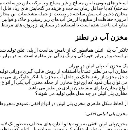
استخر های بتونی با بتن مسلح و غیر مسلح و یا ترکیب این دو ساخت
ساخته) که با حداقل زمان ساخت و هزینه در گنجایش های زیاد قابل ا
مخازن ذخیره آب پیش ساخته در صنعت از جمله مشخصات این مخازن می تو
امروزه حفاظت از منابع با ارزش آب های زیر زمینی و خاک و قوانی
منابع آب باعث شده است تا استفاده در بسیاری از پروژه های مرتبط ب
مخزن آب در نطنز
تانکر آب پلی اتیلن همانطور که از نامش پیداست از پلی اتیلن تولید ش
تر است و در برابر خوردگی و زنگ زدگی نیز مقاوم است اما در برابر
یک مخزن آب پلی اتیلن در تهران
مخازن آب در نطنز عمدتاً با استفاده از روش قالب گیری دورانی تولی
داخل مخزن از رشد جلبک در داخل آب مخزن یا تانکر جلوگیری می نمای
می توان بیان نمود که این نوع مخازن از جمله مخزن آب یکی از انو
انواع مخازن دارای متقاضیان زیادی در نطنز می باشد.
مخازن پلی اتیلن در چه مدل هایی تولید می شوند؟
از لحاظ شکل ظاهری مخزن پلی اتیلن در انواع افقی،عمودی،مخروطی،مک
مخزن پلی اتیلنی افقی
:
مخزن پلی اتیلن افقی به زاویه ها و اندازه های مختلف به طور تک لایه،
بصورت دفنی میتوان استفاده کرد.مخزن سه لایه پلی اتیلن که بمنظور