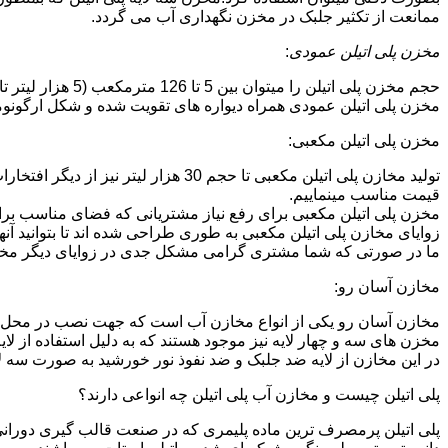
ممانعت از تکثیر جلبک در مخزن نگهداری آب می گردد.
مخزن پلی اتیلن عمودی
:
حجم مخزن پلی اتیلن را میتوان بین 5 تا 126 مترمکعب (5 هزار لیتر تا 126 هزار لیتر) در نظر گرفت.در انواع تک لایه،دولایه و سه لایه که قابل تولید می باشد.
مخزن پلی اتیلن عمودی همراه دیواره های تقویت شده و شکل ارگونومیک خو
مخزن پلی اتیلن مکعبی:
تولید مخازن پلی اتیلن مکعبی تا حجم 
قیمت مناسب مینماییم.
مخزن پلی اتیلن مکعبی برای رفع نیاز مشتریانی که فضای مناسب برای
زوایای مخازن پلی اتیلن مکعبی به طوری طراحی شده اند تا بتوانید آنها
ما در صورتی که شما مشتری گرامی مشکل جدی در زوایای دیگر مخازن پ
مخازن آسان رو:
مخازن آسان رو یکی از انواع مخازن آب است که جهت نصب در محل 
مخزن های سه و چهار لایه نیز موجود هستند که به دلیل استفاده از ل
در این مخازن از لایه ضد جلبک و ضد نفوذ نور خورشید به صورت سه ل
پلی اتیلن چیست و مخازن آب پلی اتیلن چه انواعی دارند؟