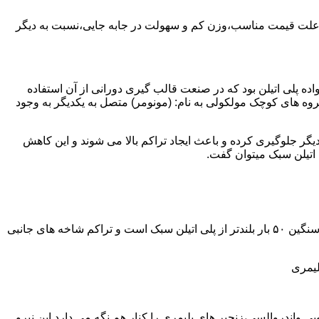
به علت قیمت مناسب،وزن کم و سهولت در جابه جایی،نسبت به دیگر
ه نمود.پلی اتیلن سبک نخستین عضو خانواده پلی اتیلن بود که در صنعت قالب گیری دورانی از آن استفاده
روه های کوچک مولکولی به نام: (مونومر) متصل به یکدیگر به وجود
گر جلوگیری کرده و باعث ایجاد تراکم بالا می شوند و این کاهش
پلی اتیلن سنگین مثل پلی اتیلن سبک از اتم های هیدروژن و کربن تشکیل می شود.فرق در این مورد می باشد که طول زنجیره های پلی اتیلن سنگین ۵۰ بار بلندتر از پلی اتیلن سبک است و تراکم شاخه های جانبی
لیمری
ی واندروالسی،زنجیر های پلیمری را کنار هم نگه می دارد.این نیرو