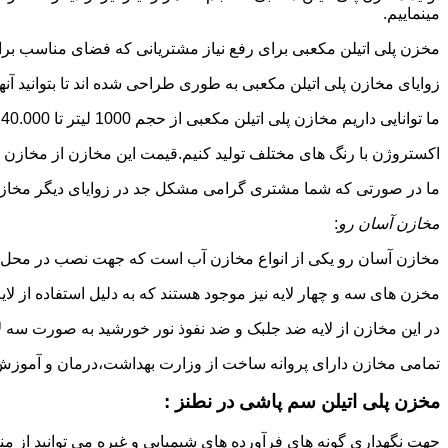
مینماییم.
مخزن پلی اتیلن مکعبی برای رفع نیاز مشتریانی که فضای مناسب برای
زوایای مخازن پلی اتیلن مکعبی به طوری طراحی شده اند تا بتوانید آنها
ما توانایی داریم مخازن پلی اتیلن مکعبی از حجم 1000 لیتر تا 140.000 لیتر به طور روتاری و دوجداره در قالب های روش
اکستروژن با رنگ های مختلف تولید کنیم.قیمت این مخازن از مخازن ا
ما در صورتی که شما مشتری گرامی مشکل جد در زوایای دیگر مخازن پل
مخازن آسان رو
:
مخازن آسان رو یکی از انواع مخازن آب است که جهت نصب در محل 
مخزن های سه و چهار لایه نیز موجود هستند که به دلیل استفاده از ل
در این مخازن از لایه ضد جلبک و ضد نفوذ نور خورشید به صورت سه ل
تمامی مخازن دارای پروانه ساخت از وزارت بهداشت،درمان و آموزش پزشکی هستند و از موا
مخزن پلی اتیلن سم پاشی در نطنز :
جهت نگهداری گونه های فرآورده های شیمیایی و غیره می توانید از منب