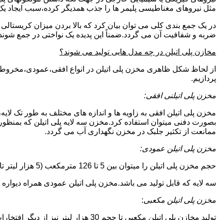
مثل نیروهای مغناطیسی پلیمر ها را جذب همدیگر کرده،سبب ایجاد یک 
در یک جمع بندی کلی می توان بیان کرد که بالا بردن میزان کریست
ضربه و شفافیت آن می گردد.ضمناً این پدیده یک نواختی در جمع شوند
مخازن پلی اتیلن در چه مدل هایی تولید می شوند؟
از لحاظ شکل ظاهری مخزن پلی اتیلن در انواع افقی،عمودی،مخروطی،مک
پردازیم.
مخزن پلی اتیلنی افقی:
مخزن پلی اتیلن افقی به زاویه ها و اندازه های مختلف به طور تک لایه،
بصورت دفنی میتوان استفاده کرد.مخزن سه لایه پلی اتیلن که بمنظور
ممانعت از تکثیر جلبک در مخزن نگهداری آب می گردد.
مخزن پلی اتیلن عمودی:
حجم مخزن پلی اتیلن را میتوان بین 5 تا 126 مترمکعب (5 هزار لیتر تا 126 هزار لیتر) در نظر گرفت.در انواع تک لایه،دولایه و
سه لایه که قابل تولید می باشد.مخزن پلی اتیلن عمودی همراه دیواره های تقویت شد
مخزن پلی اتیلن مکعبی
:
تولید مخازن پلی اتیلن مکعبی تا حجم 