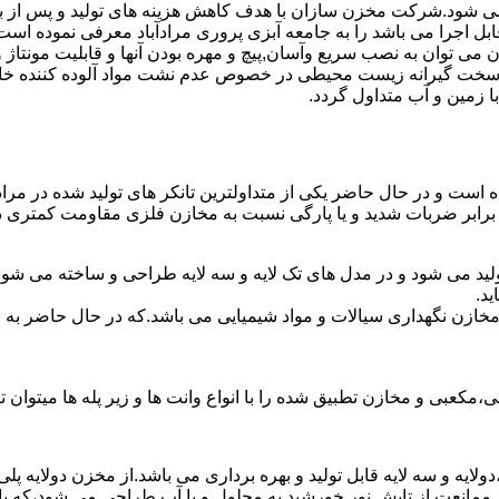
ه می شود.شرکت مخزن سازان با هدف کاهش هزینه های تولید و پس از بر
بل اجرا می باشد را به جامعه آبزی پروری مرادآباد معرفی نموده است
ان به نصب سریع وآسان,پیچ و مهره بودن آنها و قابلیت مونتاژ و دمون
ن سخت گیرانه زیست محیطی در خصوص عدم نشت مواد آلوده کننده خاک
ا زمین و آب متداول گردد.
ده است و در حال حاضر یکی از متداولترین تانکر های تولید شده در مراد
 برابر ضربات شدید و یا پارگی نسبت به مخازن فلزی مقاومت کمتری دا
تولید می شود و در مدل های تک لایه و سه لایه طراحی و ساخته می شوند
د.
اع مخازن نگهداری سیالات و مواد شیمیایی می باشد.که در حال حاضر 
عبی و مخازن تطبیق شده را با انواع وانت ها و زیر پله ها میتوان ت
دولایه و سه لایه قابل تولید و بهره برداری می باشد.از مخزن دولایه پ
 ممانعت از تابش نور خورشید به محلول و یا آب طراحی می شود،که با