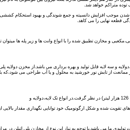
توده متراکم خواهد شد.
الی شدن موجب افزایش دانسیته و جمع شوندگی و بهبود استحکام کشش
گی قطعه نهایی را می کاهد.
عبی و مخازن تطبیق شده را با انواع وانت ها و زیر پله ها میتوان 
دولایه و سه لایه قابل تولید و بهره برداری می باشد.از مخزن دولایه پ
 ممانعت از تابش نور خورشید به محلول و یا آب طراحی می شود،که با
ه و شکل ارگونومیک خود توانایی نگهداری مقدار بالایی از مایعات با PH بالا و پا
30 هزار لیتر نیز از دیگر افتخارات تولیدی ما می باشد.با توجه به نیاز این نوع از مخازن 