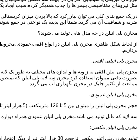
مثل نیروهای مغناطیسی پلیمر ها را جذب همدیگر کرده،سبب ایجاد یک 
در یک جمع بندی کلی می توان بیان کرد که بالا بردن میزان کریست
ضربه و شفافیت آن می گردد.ضمناً این پدیده یک نواختی در جمع شوند
مخازن پلی اتیلن در چه مدل هایی تولید می شوند؟
از لحاظ شکل ظاهری مخزن پلی اتیلن در انواع افقی،عمودی،مخروطی،مک
پردازیم.
مخزن پلی اتیلنی افقی:
مخزن پلی اتیلن افقی به زاویه ها و اندازه های مختلف به طور تک لایه،
بصورت دفنی میتوان استفاده کرد.مخزن سه لایه پلی اتیلن که بمنظور
ممانعت از تکثیر جلبک در مخزن نگهداری آب می گردد.
مخزن پلی اتیلن عمودی:
حجم مخزن پلی اتیلن را میتوان بین 5 تا 126 مترمکعب (5 هزار لیتر تا 126 هزار لیتر) در نظر گرفت.در انواع تک لایه،دولایه و
سه لایه که قابل تولید می باشد.مخزن پلی اتیلن عمودی همراه دیواره های تقویت شد
مخزن پلی اتیلن مکعبی
:
تولید مخازن پلی اتیلن مکعبی تا حجم 