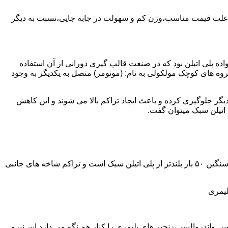
به علت قیمت مناسب،وزن کم و سهولت در جابه جایی،نسبت به دیگر
ه نمود.پلی اتیلن سبک نخستین عضو خانواده پلی اتیلن بود که در صنعت قالب گیری دورانی از آن استفاده
روه های کوچک مولکولی به نام: (مونومر) متصل به یکدیگر به وجود
گر جلوگیری کرده و باعث ایجاد تراکم بالا می شوند و این کاهش
پلی اتیلن سنگین مثل پلی اتیلن سبک از اتم های هیدروژن و کربن تشکیل می شود.فرق در این مورد می باشد که طول زنجیره های پلی اتیلن سنگین ۵۰ بار بلندتر از پلی اتیلن سبک است و تراکم شاخه های جانبی
لیمری
ی واندروالسی،زنجیر های پلیمری را کنار هم نگه می دارد.این نیرو