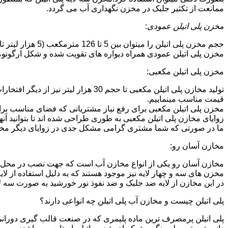
ممانعت از تکثیر جلبک در مخزن نگهداری آب می گردد.
مخزن پلی اتیلن عمودی
:
حجم مخزن پلی اتیلن را میتوان بین 5 تا 126 مترمکعب (5 هزار لیتر تا 126 هزار لیتر) در نظر گرفت.در انواع تک لایه،دولایه و سه لایه که قابل تولید می باشد.
مخزن پلی اتیلن عمودی همراه دیواره های تقویت شده و شکل ارگونومیک خو
مخزن پلی اتیلن مکعبی:
تولید مخازن پلی اتیلن مکعبی تا حجم 
قیمت مناسب مینماییم.
مخزن پلی اتیلن مکعبی برای رفع نیاز مشتریانی که فضای مناسب برای
زوایای مخازن پلی اتیلن مکعبی به طوری طراحی شده اند تا بتوانید آنها
ما در صورتی که شما مشتری گرامی مشکل جدی در زوایای دیگر مخازن پ
مخازن آسان رو:
مخازن آسان رو یکی از انواع مخازن آب است که جهت نصب در محل 
مخزن های سه و چهار لایه نیز موجود هستند که به دلیل استفاده از ل
در این مخازن از لایه ضد جلبک و ضد نفوذ نور خورشید به صورت سه ل
پلی اتیلن چیست و مخازن آب پلی اتیلن چه انواعی دارند؟