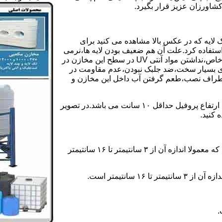
کشاورزان عزیز قرار بگیرد.
 لایه که در عکس بالا مشاهده می کنید برای
ستفاده کرد.علت آن هم ضعیف بودن لایه ها،نرمی
بیش از حد بدنه مخزن،عدم توانایی طراحی این مخازن برای مصارف خاص،نداشتن مواد آنتی UV در سطح این مخازن در
یری بسیار سخت،ضد جلبک نبودن،عدم مقاومت در
اطراف نصب،طعم گرفتن آب داخل این مخازن و
ولی مخازن دوجداره دارای پروفیل دوجداره در بدنه خود می باشند که ارتفاع پروفیل حداقل ۱۰ سانت می باشد.در تصویر
 کنید.
ارتفاع پروفیل : فاصله بین جداره داخلی مخزن و تاج پروفیل می باشد که معمولا اندازه آن از ۳ سانتیمتر تا ۱۶ سانتیمتر
سانتیمتر است.