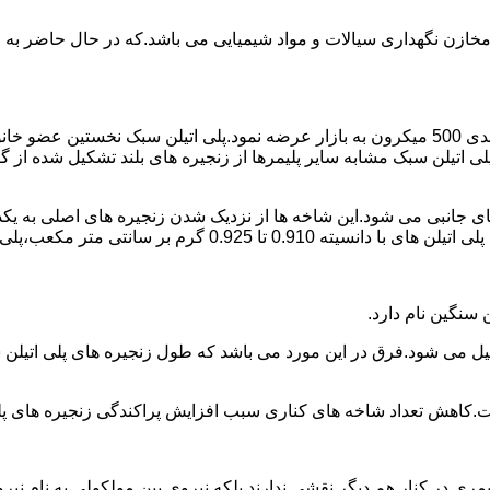
اع مخازن نگهداری سیالات و مواد شیمیایی می باشد.که در حال حاضر 
در سال 1961 میلادی کمپانی اکواستار پودر پلی اتیلن سبک را با دانه بندی 500 میکرون به بازار عرض
لی اتیلن سبک مشابه سایر پلیمرها از زنجیره های بلند تشکیل شده از گ
ی جانبی می شود.این شاخه ها از نزدیک شدن زنجیره های اصلی به یکدی
سانتی متر مکعب،پلی اتیلن سبک میتوان گفت.
ست.کاهش تعداد شاخه های کناری سبب افزایش پراکندگی زنجیره های پ
ی در کنار هم دیگر نقشی ندارند بلکه نیروی بین مولکولی به نام نیروی