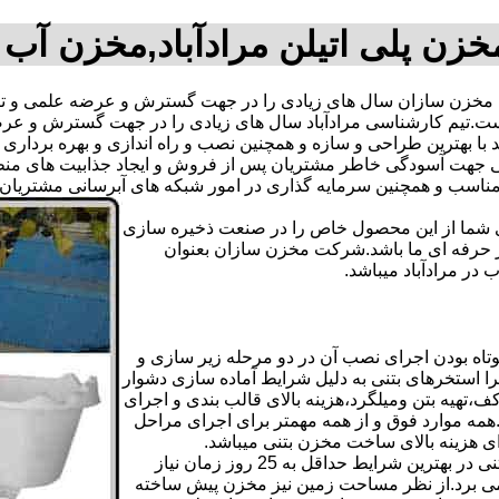
خزن پلی اتیلن مرادآباد,مخزن آب 
 مخزن سازان سال های زیادی را در جهت گسترش و عرضه علمی و تک
ته است.تیم کارشناسی مرادآباد سال های زیادی را در جهت گسترش و ع
اند با بهترین طراحی و سازه و همچنین نصب و راه اندازی و بهره بردار
هت آسودگی خاطر مشتریان پس از فروش و ایجاد جذابیت های منطقی ب
دی شما از این محصول خاص را در صنعت ذخیره سازی
ر حرفه ای ما باشد.شرکت مخزن سازان بعنوان
ر مرادآباد میباشد.
تاه بودن اجرای نصب آن در دو مرحله زیر سازی و
ا استخرهای بتنی به دلیل شرایط آماده سازی دشوار
تهیه بتن ومیلگرد،هزینه بالای قالب بندی و اجرای
مه موارد فوق و از همه مهمتر برای اجرای مراحل
رای هزینه بالای ساخت مخزن بتنی میباشد.
علاوه بر هزینه ساخت از نظر زمانبندی آماده سازی و احداث مخزن بتنی در بهترین شرایط حداقل به 25 روز زمان نیاز
ی کامل مخزن پیش ساخته حداکثر 4 روززمان می برد.از نظر مساحت زمین نیز مخزن پیش ساخته