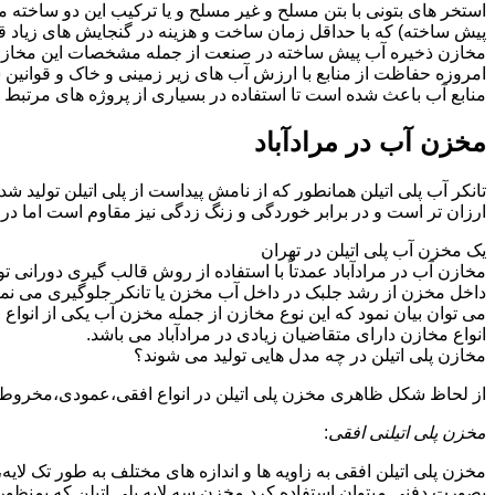
استخر های بتونی با بتن مسلح و غیر مسلح و یا ترکیب این دو ساخت
پیش ساخته) که با حداقل زمان ساخت و هزینه در گنجایش های زیاد قا
مخازن ذخیره آب پیش ساخته در صنعت از جمله مشخصات این مخازن می تو
امروزه حفاظت از منابع با ارزش آب های زیر زمینی و خاک و قوانی
منابع آب باعث شده است تا استفاده در بسیاری از پروژه های مرتبط ب
مخزن آب در مرادآباد
تانکر آب پلی اتیلن همانطور که از نامش پیداست از پلی اتیلن تولید ش
ارزان تر است و در برابر خوردگی و زنگ زدگی نیز مقاوم است اما در
یک مخزن آب پلی اتیلن در تهران
مخازن آب در مرادآباد عمدتاً با استفاده از روش قالب گیری دورانی 
داخل مخزن از رشد جلبک در داخل آب مخزن یا تانکر جلوگیری می نمای
می توان بیان نمود که این نوع مخازن از جمله مخزن آب یکی از انو
انواع مخازن دارای متقاضیان زیادی در مرادآباد می باشد.
مخازن پلی اتیلن در چه مدل هایی تولید می شوند؟
از لحاظ شکل ظاهری مخزن پلی اتیلن در انواع افقی،عمودی،مخروطی،مک
مخزن پلی اتیلنی افقی
:
مخزن پلی اتیلن افقی به زاویه ها و اندازه های مختلف به طور تک لایه،
بصورت دفنی میتوان استفاده کرد.مخزن سه لایه پلی اتیلن که بمنظور