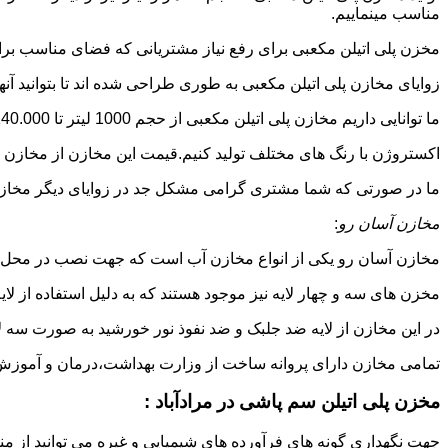
مناسب مینماییم.
مخزن پلی اتیلن مکعبی برای رفع نیاز مشتریانی که فضای مناسب برای
زوایای مخازن پلی اتیلن مکعبی به طوری طراحی شده اند تا بتوانید آنها
ما توانایی داریم مخازن پلی اتیلن مکعبی از حجم 1000 لیتر تا 140.000 لیتر به طور روتاری و دوجداره در قالب های روش
اکستروژن با رنگ های مختلف تولید کنیم.قیمت این مخازن از مخازن ا
ما در صورتی که شما مشتری گرامی مشکل جد در زوایای دیگر مخازن پل
مخازن آسان رو
:
مخازن آسان رو یکی از انواع مخازن آب است که جهت نصب در محل 
مخزن های سه و چهار لایه نیز موجود هستند که به دلیل استفاده از ل
در این مخازن از لایه ضد جلبک و ضد نفوذ نور خورشید به صورت سه ل
تمامی مخازن دارای پروانه ساخت از وزارت بهداشت،درمان و آموزش پزشکی هستند و از موا
مخزن پلی اتیلن سم پاشی در مرادآباد :
جهت نگهداری گونه های فرآورده های شیمیایی و غیره می توانید از منب