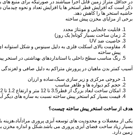
در حداقل متراژ زمین قابل اجرا میباشند در صورتیکه برای منبع های ب
ذکر است که افزایش قطر استخر ها یا افزایش تعداد و نحوه چیدمان 
حاشیه استخر ها را کاهش دهد.
برخی از مزایای مخزن پیش ساخته
قابلیت جابجایی و مونتاژ مجدد
زمان ساخت بسیار کوتاه( یک روز)
خاصیت ضد UV
مقاومت بالای اسکلت فلزی به دلیل سینوس و شکل استوانه ای
پیش ساخته
رنگ مناسب سطح داخلی با استانداردهای بهداشتی در استخر پ
آسیب کمتر بدن ماهیان در پرورش متراکم به دلیل صافی و لغزندگی 
خروجی مرکزی و زیر سازی سبک،ساده و ارزان
حجم کم دیواره ها و ظاهر مناسب
امکان ساخت ابعاد بزرگ از قطر3.5 تا 12 متر و ارتفاع 1.2 تا 2.2 متر
قیمت بسیار کم استخر پیش ساخته نسبت به سازه های دیگر آب
هدف از ساخت استخر پیش ساخته چیست؟
یکی از معضلات و محدودیت های توسعه آبزی پروری مرادآباد،هزینه بالای
بسیار زیاد ساخت فضای آبزی پروری می باشد.شکل و اندازه مخزن 
زمین دارد.