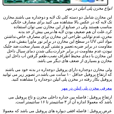
انواع مخزن پلی اتیلن در مهر
این مخازن شامل دو دسته کلی تک لایه و دوجداره می باشند.مخازن
تک لایه که در عکس بالا مشاهده می کنید برای مصارف خانگی
مناسب هستند ولی در صنایع از این مخازن نمی توان استفاده
کرد.علت آن هم ضعیف بودن لایه ها،نرمی بیش از حد بدنه
مخزن،عدم توانایی طراحی این مخازن برای مصارف خاص،نداشتن
مواد آنتی UV در سطح این مخازن در برابر نور ماورا بنفش،عدم
مقاومت در برابر ضربه،تعمیر و نشتی گیری بسیار سخت،ضد جلبک
نبودن،عدم مقاومت در برابر حرارت،یکی شدن دمای سیال داخل
این مخازن با دمای محیط اطراف نصب،طعم گرفتن آب داخل این
مخازن و بسیاری از ضعف های دیگر می باشد.
ولی مخازن دوجداره دارای پروفیل دوجداره در بدنه خود می باشند
که ارتفاع پروفیل حداقل ۱۰ سانت می باشد.در تصویر زیر می توانید
پروفیل بکار رفته در مخزن پلی اتیلن دوجداره را مشاهده کنید.
معرفی مخزن پلی اتیلن در مهر
ارتفاع پروفیل : فاصله بین جداره داخلی مخزن و تاج پروفیل می
باشد که معمولا اندازه آن از ۳ سانتیمتر تا ۱۶ سانتیمتر است.
عرض پروفیل : فاصله افقی دیواره های پروفیل می باشد که معمولا