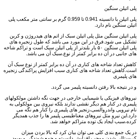
پلی اتیلن سنگین
پلی اتیلن با دانسیته 0.941 تا 0.959 گرم بر سانتی متر مکعب پلی
اتیلن سنگین نام دارد.
پلی اتیلن سنگین مثل پلی اتیلن سبک از اتم های هیدروژن و کربن
تشکیل می شود.فرق در این مورد می باشد که طول زنجیره های
پلی اتیلن سنگین ۵۰ بار بلندتر از پلی اتیلن سبک است و تراکم شاخه
های جانبی در آن ده برابر کمتر از نوع.سبک آن می باشد.
کاهش تعداد شاخه های کناری در آن ده برابر کمتر از نوع سبک آن
است.کاهش تعداد شاخه های کناری سبب افزایش پراکندگی زنجیره
های پلیمری
و در نتیجه بالا رفتن دانسیته پلیمر می گردد.
نیروهای فیزیکی یا شیمیایی خارجی در جهت نگه داشتن مولکولهای
پلیمری در کنار هم دیگر نقشی ندارند بلکه نیروی بین مولکولی به
نام نیرویی واندروالسی،زنجیر های پلیمری را کنار هم نگه می
دارد.این نیرو مثل نیروهای مغناطیسی پلیمر ها را جذب همدیگر
کرده،سبب ایجاد یک توده متراکم خواهد شد.
در یک جمع بندی کلی می توان بیان کرد که بالا بردن میزان
کریستالی شدن موجب افزایش دانسیته و جمع شوندگی و بهبود