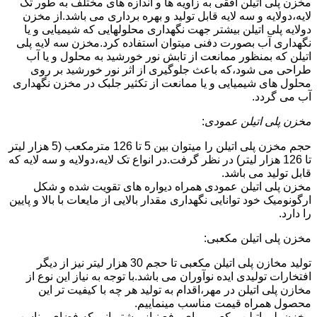
مخزن پلی اتیلن افقی به زاویه ها و اندازه های مختلف به طور تک
لایه،دولایه و سه لایه قابل تولید و بهره برداری می باشد.از مخزن
دولایه پلی اتیلن بیشتر جهت نگهداری محلولهایی که شیمیایی و یا
نگهداری آب بصورت دفنی میتوان استفاده کرد.مخزن سه لایه پلی
اتیلن که بمنظور ممانعت از تابش نور خورشید به محلول و یا آب
طراحی می شود،که باعث جلوگیری از اثر نور خورشید بر روی
محلول های شیمیایی و یا ممانعت از تکثیر جلبک در مخزن نگهداری
آب می گردد.
مخزن پلی اتیلن عمودی
:
حجم مخزن پلی اتیلن را میتوان بین 5 تا 126 مترمکعب (5 هزار لیتر
تا 126 هزار لیتر) در نظر گرفت.در انواع تک لایه،دولایه و سه لایه که
قابل تولید می باشد.
مخزن پلی اتیلن عمودی همراه دیواره های تقویت شده و شکل
ارگونومیک خود توانایی نگهداری مقدار بالایی از مایعات با بالا و پایین
را دارد.
مخزن پلی اتیلن مکعبی:
تولید مخازن پلی اتیلن مکعبی تا حجم 30 هزار لیتر نیز از دیگر
افتخارات تولیدی ایده نوآوران می باشد.با توجه به نیاز این نوع از
مخازن پلی اتیلن در مهر،اقدام به تولید هر چه با کیفیت تر این
محصول همراه قیمت مناسب مینماییم.
مخزن پلی اتیلن مکعبی برای رفع نیاز مشتریانی که فضای مناسب