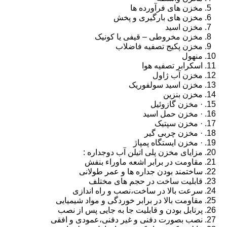
مخزن های فرآورده ها
مخزن های بارگیری و پخش
مخزن اسید
مخزن مخروطی – قیفی یا کونیک
مخزن پکیج تصفیه فاضلاب
منهول
اسکرابر تصفیه هوا
مخزن آب ژاول
مخزن اسید سولفوریک
مخزن بنزین
· مخزن گازوئیل
· مخزن حمل اسید
· مخزن سپتیک
· مخزن چربی گیر
· مخزن ایستگاه پمپاژ
مزایای مخزن پلی اتیلن آب دوجداره :
مقاومت در برابر اشعه ماوراء بنفش
ساختمند بودن جداره ها و عمر طولانی
قابلیت ساخت در حجم های مختلف
سرعت بالا در ساخت،نصب و راه اندازی
مقاومت بالا در برابر خوردگی و مواد شیمیایی
پرتابل بودن و قابلیت جا به جایی پس از نصب
نصب بصورت دفنی و غیر دفنی،عمودی و افقی