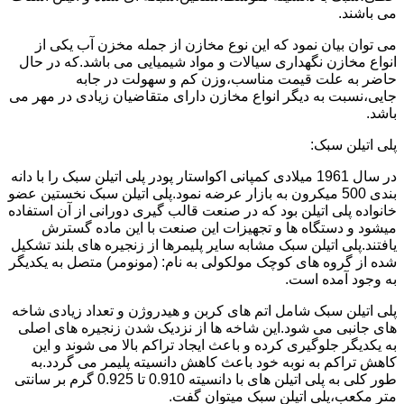
می باشند.
می توان بیان نمود که این نوع مخازن از جمله مخزن آب یکی از
انواع مخازن نگهداری سیالات و مواد شیمیایی می باشد.که در حال
حاضر به علت قیمت مناسب،وزن کم و سهولت در جابه
جایی،نسبت به دیگر انواع مخازن دارای متقاضیان زیادی در مهر می
باشد.
پلی اتیلن سبک:
در سال 1961 میلادی کمپانی اکواستار پودر پلی اتیلن سبک را با دانه
بندی 500 میکرون به بازار عرضه نمود.پلی اتیلن سبک نخستین عضو
خانواده پلی اتیلن بود که در صنعت قالب گیری دورانی از آن استفاده
میشود و دستگاه ها و تجهیزات این صنعت با این ماده گسترش
یافتند.پلی اتیلن سبک مشابه سایر پلیمرها از زنجیره های بلند تشکیل
شده از گروه های کوچک مولکولی به نام: (مونومر) متصل به یکدیگر
به وجود آمده است.
پلی اتیلن سبک شامل اتم های کربن و هیدروژن و تعداد زیادی شاخه
های جانبی می شود.این شاخه ها از نزدیک شدن زنجیره های اصلی
به یکدیگر جلوگیری کرده و باعث ایجاد تراکم بالا می شوند و این
کاهش تراکم به نوبه خود باعث کاهش دانسیته پلیمر می گردد.به
طور کلی به پلی اتیلن های با دانسیته 0.910 تا 0.925 گرم بر سانتی
متر مکعب،پلی اتیلن سبک میتوان گفت.