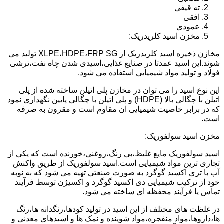
ته قیفی
افقی
عمودی
مخزن اسید کلریدریک:
مخازن ذخیره اسید کلریدریک از XLPE،HDPE،FRP SG تولید می
شوند.این اسید عمدتا در صنایع غذایی،اسیدی شدن چاه نفت،ترشی
فولاد و تولید مواد شیمیایی استفاده می شود.
این نوع اسید را می توان در مخازن پلی اتیلن ساخته شده از پلی
اتیلن با چگالی بالا (HDPE) و پلی اتیلن با چگالی پایین نگهداری نمود
که در برابر خاصیت شیمیایی ان مقاوم است و مقرون به صرفه
است.
مخزن اسید سولفوریک:
اسید سولفوریک مایع غلیظ،بی رنگ،روغنی،خورنده است که یکی از
تجاری ترین مواد شیمیایی است.اسید سولفوریک از طریق واکنش
آب با تری اکسید گوگرد به صورت صنعتی تهیه می شود که به نوبه
خود از ترکیب شیمیایی دی اکسید گوگرد و اکسیژن توسط فرآیند
تماس یا فرآیند محفظه ای ساخته می شود.
در غلظت های مختلف از این اسید در تولید کودها،رنگدانه ها،رنگ
ها،داروها،مواد منفجره،مواد شوینده و نمک ها و اسیدهای معدنی و