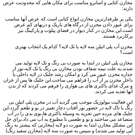
مخازن کتابی و آسانرو مناسب برای مکان هایی که محدودیت عرض
دارند:
یکی پر طرفدارترین مخازن انواع کتابی است که عرض آنها مناسب
برای عبور دادن مخزن از درگاه های باریک و دربهای کم عرض
است.این مخازن در کنار دیوار در فضای پیلوت و پارکینگ نیز
پرکاربرد هستند.
مخزن آب پلی اتیلن سه لایه یا تک لایه؟ کدام یک انتخاب بهتری
است؟
مخازن پلی اتیلن در ابتدا به صورت بی رنگ و تک لایه تولید می
شدند.به علت نیمه شفاف بودن مخازن بی رنگ یا تک لایه،نور از
جداره مخزن عبور می کرد و امکان رشد جلبک در لایه داخلی یا
داخل مخزن پر از آب را فراهم می ساخت.این جلبک ها پس از خزان
و مرگ غذای باکتری های بی هوازی را فرهم می کردند که از بدن
آنها تغذیه می کردند.
این فعالیت بیولوژیک موجب می گردید آب در مخزن پلی اتیلن بی
رنگ یا تاک لایه در حضور نور آفتاب دچار تغییر در بو و طعم گردد.این
جلبک های مرده حین تجزیه به وسیله باکتری ها،بوی بدی را در آب
متصاعد می ساختند و بو و طعمی نا مطبوع به آب می داد.برای حل
این مشکل مخازن ابتدا به صورت دو لایه (مخازنی که بیشتر به رنگ
آبی تولید می شدند) و سپس به صورت سه لایه (مخازن سفید رنگ)