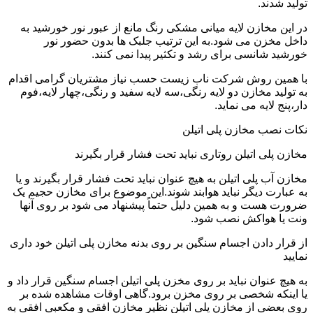
تولید شدند.
در این مخازن لایه میانی مشکی رنگ مانع از عبور نور خورشید به
داخل مخزن می شود.به این ترتیب جلبک ها بدون حضور نور
خورشید شانسی برای رشد و تکثیر پیدا نمی کنند.
با همین روش شرکت ناب زیست حسب نیاز مشتریان گرامی اقدام
به تولید مخازن دو لایه رنگی،سه لایه سفید و رنگی،چهار لایه،فوم
دار،پنج لایه می نماید.
نکات نصب مخازن پلی اتیلن
مخازن پلی اتیلن روتاری نباید تحت فشار قرار بگیرند
مخازن آب پلی اتیلن به هیچ عنوان نباید تحت فشار قرار بگیرند و یا
به عبارت دیگر نباید هوابند شوند.این موضوع برای مخازن حجیم یک
ضرورت هست و به همین دلیل حتماً پیشنهاد می شود بر روی آنها
ونت یا هواکش نصب شود.
از قرار دادن اجسام سنگین بر روی بدنه مخازن پلی اتیلن خود داری
نمایید
به هیچ عنوان نباید بر روی مخزن پلی اتیلن اجسام سنگین قرار داد و
یا اینکه شخصی بر روی مخزن برود.گاهی اوقات مشاهده شده بر
روی بعضی از مخازن پلی اتیلن نظیر مخازن افقی و مکعبی افقی به