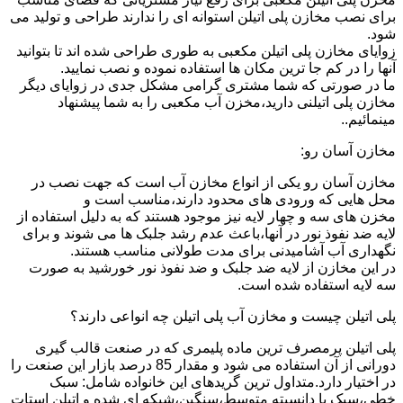
برای نصب مخازن پلی اتیلن استوانه ای را ندارند طراحی و تولید می
شود.
زوایای مخازن پلی اتیلن مکعبی به طوری طراحی شده اند تا بتوانید
آنها را در کم جا ترین مکان ها استفاده نموده و نصب نمایید.
ما در صورتی که شما مشتری گرامی مشکل جدی در زوایای دیگر
مخازن پلی اتیلنی دارید،مخزن آب مکعبی را به شما پیشنهاد
مینمائیم..
مخازن آسان رو:
مخازن آسان رو یکی از انواع مخازن آب است که جهت نصب در
محل هایی که ورودی های محدود دارند،مناسب است و
مخزن های سه و چهار لایه نیز موجود هستند که به دلیل استفاده از
لایه ضد نفوذ نور در آنها،باعث عدم رشد جلبک ها می شوند و برای
نگهداری آب آشامیدنی برای مدت طولانی مناسب هستند.
در این مخازن از لایه ضد جلبک و ضد نفوذ نور خورشید به صورت
سه لایه استفاده شده است.
پلی اتیلن چیست و مخازن آب پلی اتیلن چه انواعی دارند؟
پلی اتیلن پرمصرف ترین ماده پلیمری که در صنعت قالب گیری
دورانی از آن استفاده می شود و مقدار 85 درصد بازار این صنعت را
در اختیار دارد.متداول ترین گریدهای این خانواده شامل: سبک
خطی،سبک با دانسیته متوسط،سنگین،شبکه ای شده و اتیلن استات