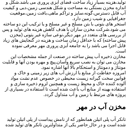
تولید،هزینه بسیار زیاد ساخت فضای آبزی پروری می باشد.شکل و
اندازه مخزن بستگی به مساحت و شکل هندسی زمین،دبی و کیفیت
آب قابل دسترس،گونه،سایز و تراکم ماهی،بافت زمین،موقعیت
جغرافیایی و شیب زمین دارد.
استخر های بتونی با بتن مسلح و غیر مسلح و یا ترکیب این دو ساخته
می شود.شرکت مخزن سازان با هدف کاهش هزینه های تولید و پس
از بررسی های متعدد در مهر دیگر،نوعی سازه غیر بتونی (مخزن
پیش ساخته) که با حداقل زمان ساخت و هزینه در گنجایش های زیاد
قابل اجرا می باشد را به جامعه آبزی پروری مهر معرفی نموده
است.
مخازن ذخیره آب پیش ساخته در صنعت از جمله مشخصات این
مخازن می توان به نصب سریع وآسان,پیچ و مهره بودن آنها و قابلیت
مونتاژ و دمونتاژ و استحکام بالا آنها اشاره نمود.
امروزه حفاظت از منابع با ارزش آب های زیر زمینی و خاک و
قوانین سخت گیرانه زیست محیطی در خصوص عدم نشت مواد
آلوده کننده خاک و محیط زیست و همچنین لزوم ذخیره سازی و
استفاده بهینه از منابع آب باعث شده است تا استفاده در بسیاری از
پروژه های مرتبط با زمین و آب متداول گردد.
مخزن آب در مهر
تانکر آب پلی اتیلن همانطور که از نامش پیداست از پلی اتیلن تولید
شده است و در حال حاضر یکی از متداولترین تانکر های تولید شده