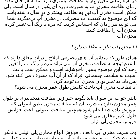
در بازه زمانی معین نیاز به نظافت بیشتری دارد اما به هر حال مدت
زمان نظافت مخزن آب به صورت دوره ای یکبار در سال است ولی
ممکن است مخزن آب نیاز به نظافت بیشتری در سال داشته باشد
که این موضوع به کیفیت آب مصرفی در مخزن آب برمیگردد.شما
می توانید هر زمان که احساس کردید که مزه یا رنگ آب تغییر کرده
مخزن آب را نظافت کنید.
مخزن آب
آیا مخزن آب نیاز به نظافت دارد؟
همان طور که میدانید آب های مصرفی املاح و ذرات معلق دارند که
با عدم توجه به نظافت مخزن آب می تواند مزه و رنگ آب را تغییر
دهند که این موضوع بسیار ناخوشایند است و ممکن است باعث
آسیب به سلامت جسمانی افراد که از آن آب مصرف می کنند شود
پس باید به تمیز بودن مخزن آب توجه کرد.
آیا نظافت مخزن آب باعث کاهش طول عمر مخزن می شود؟
تاندر جواب این سوال باید بگویم خیر،زیرا نظافت هیچتاثیری بر طول
عمر مخزن ندارد به شرط آن که نظافت مخزن طبق اصولی که
آموزش داده شد انجام شود.همچنین نظافت اصولی باعث افزایش
طول عمر مخازن می شود.
فروش مخزن پلی اتیلن
وب سایت مخزن آبی با هدف فروش انواع مخازن پلی اتیلنی و تانکر
های پلاستیکی برای ذخیره سازی آب و مواد شیمیایی و مواد غذایی و