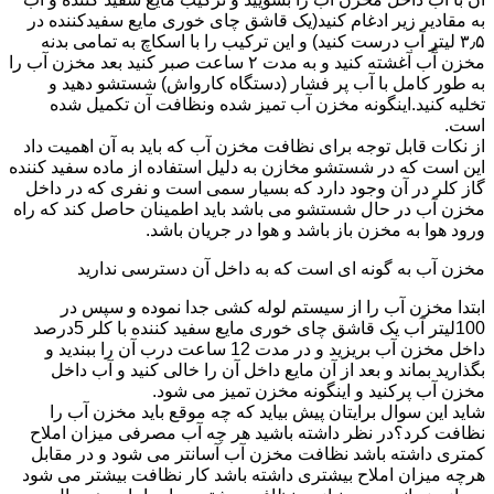
به مقادیر زیر ادغام کنید(یک قاشق چای خوری مایع سفیدکننده در
۳٫۵ لیتر آب درست کنید) و این ترکیب را با اسکاچ به تمامی بدنه
مخزن آّب آغشته کنید و به مدت ۲ ساعت صبر کنید بعد مخزن آب را
به طور کامل با آب پر فشار (دستگاه کارواش) شستشو دهید و
تخلیه کنید.اینگونه مخزن آب تمیز شده ونظافت آن تکمیل شده
است.
از نکات قابل توجه برای نظافت مخزن آب که باید به آن اهمیت داد
این است که در شستشو مخازن به دلیل استفاده از ماده سفید کننده
گاز کلر در آن وجود دارد که بسیار سمی است و نفری که در داخل
مخزن آب در حال شستشو می باشد باید اطمینان حاصل کند که راه
ورود هوا به مخزن باز باشد و هوا در جریان باشد.
مخزن آب به گونه ای است که به داخل آن دسترسی ندارید
ابتدا مخزن آب را از سیستم لوله کشی جدا نموده و سپس در
100لیتر آب یک قاشق چای خوری مایع سفید کننده با کلر 5درصد
داخل مخزن آب بریزید و در مدت 12 ساعت درب آن را ببندید و
بگذارید بماند و بعد از آن مایع داخل آن را خالی کنید و آب داخل
مخزن آب پرکنید و اینگونه مخزن تمیز می شود.
شاید این سوال برایتان پیش بیاید که چه موقع باید مخزن آب را
نظافت کرد؟در نظر داشته باشید هر چه آب مصرفی میزان املاح
کمتری داشته باشد نظافت مخزن آب آسانتر می شود و در مقابل
هرچه میزان املاح بیشتری داشته باشد کار نظافت بیشتر می شود