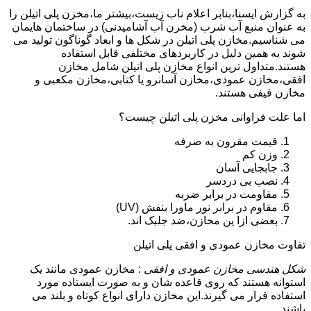
به گزارش ایسنا،بنابر اعلام ناب زیست،بیشتر ما،مخزن پلی اتیلن را
به عنوان منبع آب شرب (مخزن آب آشامیدنی) در ساختمان هایمان
می شناسیم.مخازن پلی اتیلن در شکل ها و ابعاد گوناگون تولید می
شوند به همین دلیل در کاربردهای مختلفی قابل استفاده
هستند.متداول ترین انواع مخازن پلی اتیلن شامل مخازن
افقی،مخازن عمودی،مخازن آسانرو یا کتابی،مخازن مکعبی و
مخازن قیفی هستند.
اما علت فراوانی مخزن پلی اتیلن چیست؟
قیمت مقرون به صرفه
وزن کم
جابجایی آسان
نصب بی دردسر
مقاومت در برابر ضربه
مقاوم در برابر نور ماورا بنفش (UV)
بعضی ازا ین مخازن،ضد جلبک اند.
تفاوت مخازن عمودی و افقی پلی اتیلن
شکل هندسی مخازن عمودی و افقی
: مخازن عمودی مانند یک
استوانه هستند که روی قاعده شان و به صورت ایستاده مورد
استفاده قرار می گیرند.این مخازن دارای انواع کوتاه و بلند می
باشند.