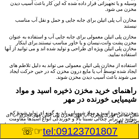
وسیله و یا تجهیزاتی قرار داده شده که این کار باعث آسیب دیدن
مخزن می شود.
مخازن آب پلی اتیلن برای جابه جایی و حمل و نقل آب مناسب
نیستند
مخازن پلی اتیلن معمولی برای جابه جایی آب و استفاده به عنوان
مخزن پشت وانت،نیسان و یا خاور مناسب نیستند.برای اینکار
مخازن پلی اتیلن ویژه ای طراحی و تولید شده اند و می توانید از آنها
استفاده نمایید.
استفاده از مخازن پلی اتیلن معمولی می تواند به دلیل تلاطم های
ایجاد شده توسط آب یا مایع درون مخزن که در حین حرکت ایجاد
می شوند باعث آسیب دیدن مخزن شوند.
راهنمای خرید مخزن ذخیره اسید و مواد
شیمیایی خورنده در مهر
مخزن ذخیره اسید و مواد شیمیایی باید به گونه ای تولید شوند که
تلفن تماس فوری
مخزن آب مهر,مخزن پلی اتیلن مهر,مخزن آب ای
بتوانند در برابر چگالی نسبتا بالا و خورندگی انواع اسیدها مقاومت
بی سی مهر
کافی داشته باشند.به همین دلیل نمی توان در هر مخزنی اسید و مواد
☞☏
tel:09123701807
شیمیایی را ذخیره کرد.