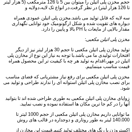
حجم مخزن پلی اتیلن را میتوان بین 5 تا 126 مترمکعب (5 هزار لیتر
تا 126 هزار لیتر) در نظر گرفت.در انواع تک لایه،دولایه و
سه لایه که قابل تولید می باشد.مخزن پلی اتیلن عمودی همراه
دیواره های تقویت شده و شکل ارگونومیک خود توانایی نگهداری
مقدار بالایی از مایعات با PH بالا و پایین را دارد.
مخزن پلی اتیلن مکعبی
:
تولید مخازن پلی اتیلن مکعبی تا حجم 30 هزار لیتر نیز از دیگر
افتخارات تولیدی ما می باشد.با توجه به نیاز این نوع از مخازن پلی
اتیلن در مهر،اقدام به تولید هر چه با کیفیت تر این محصول همراه
قیمت مناسب مینماییم.
مخزن پلی اتیلن مکعبی برای رفع نیاز مشتریانی که فضای مناسب
برای نصب مخازن پلی اتیلن استوانه ای را ندارند طراحی و تولید می
شود.
زوایای مخازن پلی اتیلن مکعبی به طوری طراحی شده اند تا بتوانید
آنها را در کم جا ترین مکان ها استفاده نموده و نصب نمایید.
ما توانایی داریم مخازن پلی اتیلن مکعبی از حجم 1000 لیتر تا
140.000 لیتر به طور روتاری و دوجداره در قالب های روش
اکستروژن با رنگ های مختلف تولید کنیم.قیمت این مخازن از