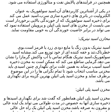
همچنین در فرآیندهای پالایش نفت و متالورژی استفاده می شود.
در یکی از آشناترین کاربردهای آن،اسید سولفوریک به عنوان
الکترولیت در باتری های ذخیره سازی سرب،اسید عمل می کند
برای ذخیره اسید سولفوریک که از خورندگی بالایی برخوردار است
می بایست از مخزن های اسید پلی اتیلن و پروپیلن استفاده نمود که
می تواند در برابر خاصیت خورندگی آن به خوبی مقاومت نماید.
مخازن اسید نیتریک
:
اسید نیتریک بدون رنگ یا مایع دودی زرد یا قرمز است.بوی
خطرناک،تند و خفه کننده ای از خود توزیع می کند.مشابه اسید
سولفوریک،اسید نیتریک هنگام تماس با آب واکنش گرمازا را نشان
می دهد.گرمایی ساطع می کند که ممکن است به مخزن ذخیره
اسید آسیب برساند به همین علت برای نگهداری چنین اسیدی باید
مخزنی مناسب انتخاب شود تا تمام نگرانی ها را در این موضوع
برطرف نماید و مخزن اسید پلی اتیلن بهترین گزینه برای نگهداری
می باشد.
مخزن اسید پلی اتیلن:
مخزن اسید پلی اتیلن همانطور که گفت شد برای نگهداری اسیدها و
ذخیره سازی آنها به خصوص در مدت طولانی می تواند یک ایده عالی
و مقرون به صرفه باشد.مخزن اسید پلی اتیلن یک راه حل عالی