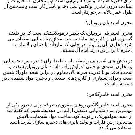
برای ذخیره اسیدها و مواد شیمیایی است.این مخازن با محتویات و
سیالات درون مخزن واکنش نمی دهد و ناسازگار است و همچنین از
طول عمر بالایی برخوردار است.
مخزن اسید پلی پروپیلن:
مخزن اسید پلی پروپیلن،یک پلیمر ترموپلاستیک است که در طیف
گسترده ای از کاربردها مانند ساخت مخازن شیمیایی استفاده می
شود.مخازن پلی پروپیلن در جایی که مایعات با دمای بالا نیاز به
ذخیره یا پردازش دارند ایده آل هستند.
در بخش های شیمیایی و تصفیه آب،تقاضا برای ذخیره مواد شیمیایی
و مخازن اسیدی تهاجمی افزایش یافته است.پلی پروپیلن سفت و
سخت،فاقد بو با قدرت ضربه بالا،مقاوم در برابر اشعه ماوراء بنفش
است و برای بسیاری از کاربردهای صنعتی و ذخیره مواد شیمیایی در
دسترس است.
مخزن اسید فایبرگلاس:
مخزن اسید فایبر گلاس روشی مقرون بصرفه برای ذخیره یکی از
مهمترین مواد شیمیایی صنعتی ارائه می دهد.همانطور که گفته شد
از اسید سولفوریک در تولید کود،ساخت مواد شیمیایی،پالایش
نفت،پردازش فلزات و تولید باتری های ذخیره سازی سرب،اسید
استفاده می گردد.