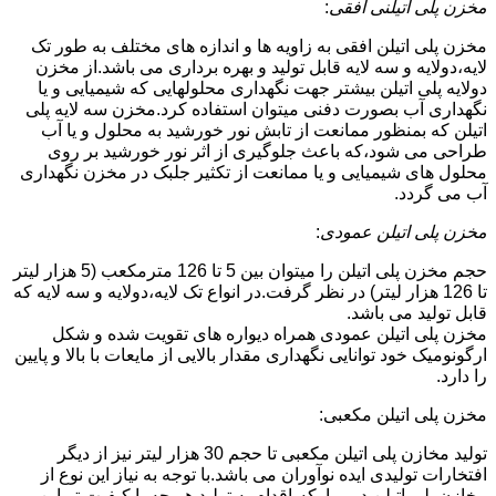
مخزن پلی اتیلنی افقی
:
مخزن پلی اتیلن افقی به زاویه ها و اندازه های مختلف به طور تک
لایه،دولایه و سه لایه قابل تولید و بهره برداری می باشد.از مخزن
دولایه پلی اتیلن بیشتر جهت نگهداری محلولهایی که شیمیایی و یا
نگهداری آب بصورت دفنی میتوان استفاده کرد.مخزن سه لایه پلی
اتیلن که بمنظور ممانعت از تابش نور خورشید به محلول و یا آب
طراحی می شود،که باعث جلوگیری از اثر نور خورشید بر روی
محلول های شیمیایی و یا ممانعت از تکثیر جلبک در مخزن نگهداری
آب می گردد.
مخزن پلی اتیلن عمودی
:
حجم مخزن پلی اتیلن را میتوان بین 5 تا 126 مترمکعب (5 هزار لیتر
تا 126 هزار لیتر) در نظر گرفت.در انواع تک لایه،دولایه و سه لایه که
قابل تولید می باشد.
مخزن پلی اتیلن عمودی همراه دیواره های تقویت شده و شکل
ارگونومیک خود توانایی نگهداری مقدار بالایی از مایعات با بالا و پایین
را دارد.
مخزن پلی اتیلن مکعبی:
تولید مخازن پلی اتیلن مکعبی تا حجم 30 هزار لیتر نیز از دیگر
افتخارات تولیدی ایده نوآوران می باشد.با توجه به نیاز این نوع از
مخازن پلی اتیلن در مبارکه،اقدام به تولید هر چه با کیفیت تر این