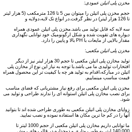
مخزن پلی اتیلن عمودی:
حجم مخزن پلی اتیلن را میتوان بین 5 تا 126 مترمکعب (5 هزار لیتر
تا 126 هزار لیتر) در نظر گرفت.در انواع تک لایه،دولایه و
سه لایه که قابل تولید می باشد.مخزن پلی اتیلن عمودی همراه
دیواره های تقویت شده و شکل ارگونومیک خود توانایی نگهداری
مقدار بالایی از مایعات با PH بالا و پایین را دارد.
مخزن پلی اتیلن مکعبی
:
تولید مخازن پلی اتیلن مکعبی تا حجم 30 هزار لیتر نیز از دیگر
افتخارات تولیدی ما می باشد.با توجه به نیاز این نوع از مخازن پلی
اتیلن در مبارکه،اقدام به تولید هر چه با کیفیت تر این محصول همراه
قیمت مناسب مینماییم.
مخزن پلی اتیلن مکعبی برای رفع نیاز مشتریانی که فضای مناسب
برای نصب مخازن پلی اتیلن استوانه ای را ندارند طراحی و تولید می
شود.
زوایای مخازن پلی اتیلن مکعبی به طوری طراحی شده اند تا بتوانید
آنها را در کم جا ترین مکان ها استفاده نموده و نصب نمایید.
ما توانایی داریم مخازن پلی اتیلن مکعبی از حجم 1000 لیتر تا
140.000 لیتر به طور روتاری و دوجداره در قالب های روش