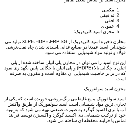
مکعبی
ته قیفی
افقی
عمودی
مخزن اسید کلریدریک:
مخازن ذخیره اسید کلریدریک از XLPE،HDPE،FRP SG تولید می
شوند.این اسید عمدتا در صنایع غذایی،اسیدی شدن چاه نفت،ترشی
فولاد و تولید مواد شیمیایی استفاده می شود.
این نوع اسید را می توان در مخازن پلی اتیلن ساخته شده از پلی
اتیلن با چگالی بالا (HDPE) و پلی اتیلن با چگالی پایین نگهداری نمود
که در برابر خاصیت شیمیایی ان مقاوم است و مقرون به صرفه
است.
مخزن اسید سولفوریک:
اسید سولفوریک مایع غلیظ،بی رنگ،روغنی،خورنده است که یکی از
تجاری ترین مواد شیمیایی است.اسید سولفوریک از طریق واکنش
آب با تری اکسید گوگرد به صورت صنعتی تهیه می شود که به نوبه
خود از ترکیب شیمیایی دی اکسید گوگرد و اکسیژن توسط فرآیند
تماس یا فرآیند محفظه ای ساخته می شود.