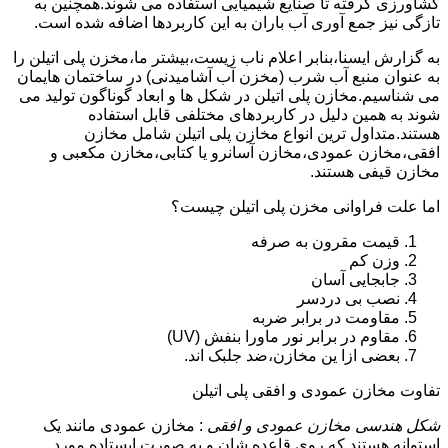
کشاورزی گرفته تا صنایع شیمیایی استفاده می شوند.همچنین به
تازگی نیز جمع آوری آب باران به این کاربردها اضافه شده است.
به گزارش ایسنا،بنابر اعلام ناب زیست،بیشتر ما،مخزن پلی اتیلن را
به عنوان منبع آب شرب (مخزن آب آشامیدنی) در ساختمان هایمان
می شناسیم.مخازن پلی اتیلن در شکل ها و ابعاد گوناگون تولید می
شوند به همین دلیل در کاربردهای مختلفی قابل استفاده
هستند.متداول ترین انواع مخازن پلی اتیلن شامل مخازن
افقی،مخازن عمودی،مخازن آسانرو یا کتابی،مخازن مکعبی و
مخازن قیفی هستند.
اما علت فراوانی مخزن پلی اتیلن چیست؟
قیمت مقرون به صرفه
وزن کم
جابجایی آسان
نصب بی دردسر
مقاومت در برابر ضربه
مقاوم در برابر نور ماورا بنفش (UV)
بعضی ازا ین مخازن،ضد جلبک اند.
تفاوت مخازن عمودی و افقی پلی اتیلن
شکل هندسی مخازن عمودی و افقی
: مخازن عمودی مانند یک
استوانه هستند که روی قاعده شان و به صورت ایستاده مورد