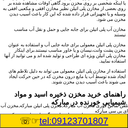
یا اینکه شخصی بر روی مخزن برود.گاهی اوقات مشاهده شده بر
روی بعضی از مخازن پلی اتیلن نظیر مخازن افقی و مکعبی افقی به
وسیله و یا تجهیزاتی قرار داده شده که این کار باعث آسیب دیدن
مخزن می شود.
مخازن آب پلی اتیلن برای جابه جایی و حمل و نقل آب مناسب
نیستند
مخازن پلی اتیلن معمولی برای جابه جایی آب و استفاده به عنوان
مخزن پشت وانت،نیسان و یا خاور مناسب نیستند.برای اینکار
مخازن پلی اتیلن ویژه ای طراحی و تولید شده اند و می توانید از آنها
استفاده نمایید.
استفاده از مخازن پلی اتیلن معمولی می تواند به دلیل تلاطم های
ایجاد شده توسط آب یا مایع درون مخزن که در حین حرکت ایجاد
می شوند باعث آسیب دیدن مخزن شوند.
راهنمای خرید مخزن ذخیره اسید و مواد
شیمیایی خورنده در مبارکه
تلفن تماس فوری
مخزن آب مبارکه,مخزن پلی اتیلن مبارکه,مخزن آب
ای بی سی مبارکه
مخزن ذخیره اسید و مواد شیمیایی باید به گونه ای تولید شوند که
☞☏
tel:09123701807
بتوانند در برابر چگالی نسبتا بالا و خورندگی انواع اسیدها مقاومت
کافی داشته باشند.به همین دلیل نمی توان در هر مخزنی اسید و مواد