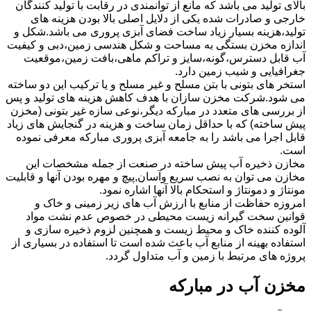
بالای تولید می باشد که مانع از توانمندی در رقابت با تولید کنندگان
خارجی و صادرات شده یکی از دلایل اصلی بالا بودن هزینه های
تولید،هزینه بسیار زیاد ساخت فضای آبزی پروری می باشد.شکل و
اندازه مخزن بستگی به مساحت و شکل هندسی زمین،دبی و کیفیت
آب قابل دسترس،گونه،سایز و تراکم ماهی،بافت زمین،موقعیت
جغرافیایی و شیب زمین دارد.
استخر های بتونی با بتن مسلح و غیر مسلح و یا ترکیب این دو ساخته
می شود.شرکت مخزن سازان با هدف کاهش هزینه های تولید و پس
از بررسی های متعدد در مبارکه دیگر،نوعی سازه غیر بتونی (مخزن
پیش ساخته) که با حداقل زمان ساخت و هزینه در گنجایش های زیاد
قابل اجرا می باشد را به جامعه آبزی پروری مبارکه معرفی نموده
است.
مخازن ذخیره آب پیش ساخته در صنعت از جمله مشخصات این
مخازن می توان به نصب سریع وآسان,پیچ و مهره بودن آنها و قابلیت
مونتاژ و دمونتاژ و استحکام بالا آنها اشاره نمود.
امروزه حفاظت از منابع با ارزش آب های زیر زمینی و خاک و
قوانین سخت گیرانه زیست محیطی در خصوص عدم نشت مواد
آلوده کننده خاک و محیط زیست و همچنین لزوم ذخیره سازی و
استفاده بهینه از منابع آب باعث شده است تا استفاده در بسیاری از
پروژه های مرتبط با زمین و آب متداول گردد.
مخزن آب در مبارکه