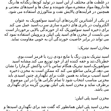
در غلظت های مختلف از این اسید در تولید کودها،رنگدانه ها،رنگ
ها،داروها،مواد منفجره،مواد شوینده و نمک ها و اسیدهای معدنی و
همچنین در فرآیندهای پالایش نفت و متالورژی استفاده می شود.
در یکی از آشناترین کاربردهای آن،اسید سولفوریک به عنوان
الکترولیت در باتری های ذخیره سازی سرب،اسید عمل می کند
برای ذخیره اسید سولفوریک که از خورندگی بالایی برخوردار است
می بایست از مخزن های اسید پلی اتیلن و پروپیلن استفاده نمود که
می تواند در برابر خاصیت خورندگی آن به خوبی مقاومت نماید.
مخازن اسید نیتریک
:
اسید نیتریک بدون رنگ یا مایع دودی زرد یا قرمز است.بوی
خطرناک،تند و خفه کننده ای از خود توزیع می کند.مشابه اسید
سولفوریک،اسید نیتریک هنگام تماس با آب واکنش گرمازا را نشان
می دهد.گرمایی ساطع می کند که ممکن است به مخزن ذخیره
اسید آسیب برساند به همین علت برای نگهداری چنین اسیدی باید
مخزنی مناسب انتخاب شود تا تمام نگرانی ها را در این موضوع
برطرف نماید و مخزن اسید پلی اتیلن بهترین گزینه برای نگهداری
می باشد.
مخزن اسید پلی اتیلن:
مخزن اسید پلی اتیلن همانطور که گفت شد برای نگهداری اسیدها و