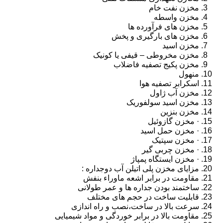
مخزن نفت خام
مخزن واسطه
مخزن های فرآورده ها
مخزن های بارگیری و پخش
مخزن اسید
مخزن مخروطی – قیفی یا کونیک
مخزن پکیج تصفیه فاضلاب
منهول
اسکرابر تصفیه هوا
مخزن آب ژاول
مخزن اسید سولفوریک
مخزن بنزین
· مخزن گازوئیل
· مخزن حمل اسید
· مخزن سپتیک
· مخزن چربی گیر
· مخزن ایستگاه پمپاژ
مزایای مخزن پلی اتیلن آب دوجداره :
مقاومت در برابر اشعه ماوراء بنفش
ساختمند بودن جداره ها و عمر طولانی
قابلیت ساخت در حجم های مختلف
سرعت بالا در ساخت،نصب و راه اندازی
مقاومت بالا در برابر خوردگی و مواد شیمیایی