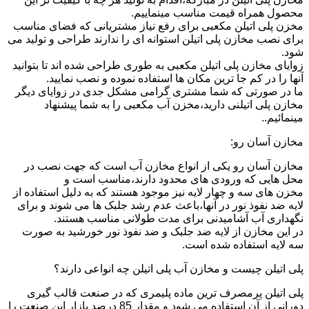
محصول همراه قیمت مناسب مینماییم.
مخزن پلی اتیلن مکعبی برای رفع نیاز مشتریانی که فضای مناسب
برای نصب مخازن پلی اتیلن استوانه ای را ندارند طراحی و تولید می
شود.
زوایای مخازن پلی اتیلن مکعبی به طوری طراحی شده اند تا بتوانید
آنها را در کم جا ترین مکان ها استفاده نموده و نصب نمایید.
ما در صورتی که شما مشتری گرامی مشکل جدی در زوایای دیگر
مخازن پلی اتیلنی دارید،مخزن آب مکعبی را به شما پیشنهاد
مینمائیم..
مخازن آسان رو:
مخازن آسان رو یکی از انواع مخازن آب است که جهت نصب در
محل هایی که ورودی های محدود دارند،مناسب است و
مخزن های سه و چهار لایه نیز موجود هستند که به دلیل استفاده از
لایه ضد نفوذ نور در آنها،باعث عدم رشد جلبک ها می شوند و برای
نگهداری آب آشامیدنی برای مدت طولانی مناسب هستند.
در این مخازن از لایه ضد جلبک و ضد نفوذ نور خورشید به صورت
سه لایه استفاده شده است.
پلی اتیلن چیست و مخازن آب پلی اتیلن چه انواعی دارند؟
پلی اتیلن پرمصرف ترین ماده پلیمری که در صنعت قالب گیری
دورانی از آن استفاده می شود و مقدار 85 درصد بازار این صنعت را