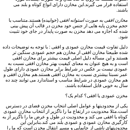
استفاده قرار می گیرند.این مخازن دارای انواع کوتاه و بلند می
باشند.
مخازن افقی به صورت استوانه افقی
(خوابیده) هستند.متناسب با
حجم مخزن پایه هایی از جنس خود مخزن در قالب آن پیش بینی
شده که اجازه می دهد مخزن به صورت پایدار در جای خود تثبیت
شود.
دلیل تفاوت قیمت مخازن عمودی و افقی : با توجه به توضیحات داده
شده طبیعتا مخازن افقی از مخازن هم حجم عمودی سنگین تر
هستند و این مساله دلیل اصلی قیمت بیشتر برای مخازن افقی
است و به هیچ عنوان به معنای کیفیت بهتر مخازن افقی نسبت به
عمودی نیست بر عکس در شرایط برابر مخازن عمودی دارای طول
عمر نسبتا بیشتری نسبت به مخازن افقی هستند.هم مخازن افقی و
هم مخازن عمودی در شرایط مناسب و استاندارد می توانند چند ده
سال به خوبی قابل استفاده باشند.
مخزن عمودی یا افقی؟ کدام یک؟
یکی از محدودیتها و عوامل اصلی انتخاب مخزن فضای در دسترس
است.مثلا محدودیت در ارتفاع ما را ناگزیر از انتخاب مخازن عمودی
کوتاه یا افقی می کند و محدودیت در طول و عرض ما را ناگزیر از به
کارگیری مخازن عمودی و عمودی بلند می کند.بنابراین این
محدودیتهای ناشی از جانمایی و مسیر انتقال مخزن است که ما را