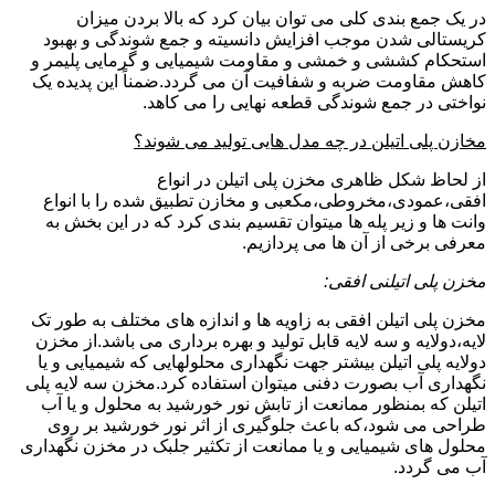
در یک جمع بندی کلی می توان بیان کرد که بالا بردن میزان
کریستالی شدن موجب افزایش دانسیته و جمع شوندگی و بهبود
استحکام کششی و خمشی و مقاومت شیمیایی و گرمایی پلیمر و
کاهش مقاومت ضربه و شفافیت آن می گردد.ضمناً این پدیده یک
نواختی در جمع شوندگی قطعه نهایی را می کاهد.
مخازن پلی اتیلن در چه مدل هایی تولید می شوند؟
از لحاظ شکل ظاهری مخزن پلی اتیلن در انواع
افقی،عمودی،مخروطی،مکعبی و مخازن تطبیق شده را با انواع
وانت ها و زیر پله ها میتوان تقسیم بندی کرد که در این بخش به
معرفی برخی از آن ها می پردازیم.
مخزن پلی اتیلنی افقی:
مخزن پلی اتیلن افقی به زاویه ها و اندازه های مختلف به طور تک
لایه،دولایه و سه لایه قابل تولید و بهره برداری می باشد.از مخزن
دولایه پلی اتیلن بیشتر جهت نگهداری محلولهایی که شیمیایی و یا
نگهداری آب بصورت دفنی میتوان استفاده کرد.مخزن سه لایه پلی
اتیلن که بمنظور ممانعت از تابش نور خورشید به محلول و یا آب
طراحی می شود،که باعث جلوگیری از اثر نور خورشید بر روی
محلول های شیمیایی و یا ممانعت از تکثیر جلبک در مخزن نگهداری
آب می گردد.