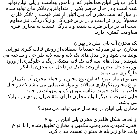
تانکر آب پلی اتیلن همانطور که از نامش پیداست از پلی اتیلن تولید
شده است و در حال حاضر یکی از متداولترین تانکر های تولید شده
در مبارکه است.مخزن آب پلی اتیلن از نظر قیمت از تانکر فلزی
معمولاً ارزان تر است و در برابر خوردگی و زنگ زدگی نیز مقاوم
است اما در برابر ضربات شدید و یا پارگی نسبت به مخازن فلزی
مقاومت کمتری دارد.
یک مخزن آب پلی اتیلن در تهران
مخازن آب در مبارکه عمدتاً با استفاده از روش قالب گیری دورانی
تولید می شود و در مدل های تک لایه و سه لایه طراحی و ساخته می
شوند.در مدل های سه لایه یک لایه مشکی رنگ با جلوگیری از ورود
نور به داخل مخزن از رشد جلبک در داخل آب مخزن یا تانکر
جلوگیری می نماید.
می توان بیان نمود که این نوع مخازن از جمله مخزن آب یکی از
انواع مخازن نگهداری سیالات و مواد شیمیایی می باشد.که در حال
حاضر به علت قیمت مناسب،وزن کم و سهولت در جابه
جایی،نسبت به دیگر انواع مخازن دارای متقاضیان زیادی در مبارکه
می باشد.
مخازن پلی اتیلن در چه مدل هایی تولید می شوند؟
از لحاظ شکل ظاهری مخزن پلی اتیلن در انواع
افقی،عمودی،مخروطی،مکعبی و مخازن تطبیق شده را با انواع
وانت ها و زیر پله ها میتوان تقسیم بندی کرد.