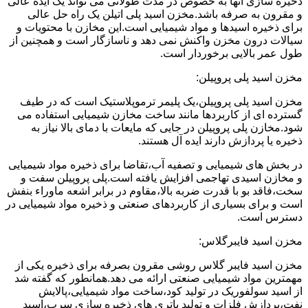
ذخیره سازی آنها به خصوص در مدت طولانی می تواند یک ایده عالی
و مقرون به صرفه باشد.مخزن اسید پلی اتیلن یک راه حل عالی
برای ذخیره اسیدها و مواد شیمیایی است.این مخازن با محتویات و
سیالات درون مخزن واکنش نمی دهد و ناسازگار است و همچنین از
طول عمر بالایی برخوردار است.
مخزن اسید پلی پروپیلن:
مخزن اسید پلی پروپیلن،یک پلیمر ترموپلاستیک است که در طیف
گسترده ای از کاربردها مانند ساخت مخازن شیمیایی استفاده می
شود.مخازن پلی پروپیلن در جایی که مایعات با دمای بالا نیاز به
ذخیره یا پردازش دارند ایده آل هستند.
در بخش های شیمیایی و تصفیه آب،تقاضا برای ذخیره مواد شیمیایی
و مخازن اسیدی تهاجمی افزایش یافته است.پلی پروپیلن سفت و
سخت،فاقد بو با قدرت ضربه بالا،مقاوم در برابر اشعه ماوراء بنفش
است و برای بسیاری از کاربردهای صنعتی و ذخیره مواد شیمیایی در
دسترس است.
مخزن اسید فایبرگلاس:
مخزن اسید فایبر گلاس روشی مقرون بصرفه برای ذخیره یکی از
مهمترین مواد شیمیایی صنعتی ارائه می دهد.همانطور که گفته شد
از اسید سولفوریک در تولید کود،ساخت مواد شیمیایی،پالایش
نفت،پردازش فلزات و تولید باتری های ذخیره سازی سرب،اسید