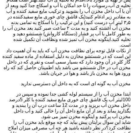
تخلیه ی آب،رسوبات را تا حد امکان با آب و اسکاچ جدا کنید وبعد از
آن با آب داخل مخزن آب را بشویید و ترکیب مایع سفید کننده و آب
به مقادیر زیر ادغام کنید(یک قاشق چای خوری مایع سفیدکننده در
۳٫۵ لیتر آب درست کنید) و این ترکیب را با اسکاچ به تمامی بدنه
مخزن آّب آغشته کنید و به مدت ۲ ساعت صبر کنید بعد مخزن آب را
به طور کامل با آب پر فشار (دستگاه کارواش) شستشو دهید و
تخلیه کنید.اینگونه مخزن آب تمیز شده ونظافت آن تکمیل شده
است.
از نکات قابل توجه برای نظافت مخزن آب که باید به آن اهمیت داد
این است که در شستشو مخازن به دلیل استفاده از ماده سفید کننده
گاز کلر در آن وجود دارد که بسیار سمی است و نفری که در داخل
مخزن آب در حال شستشو می باشد باید اطمینان حاصل کند که راه
ورود هوا به مخزن باز باشد و هوا در جریان باشد.
مخزن آب به گونه ای است که به داخل آن دسترسی ندارید
ابتدا مخزن آب را از سیستم لوله کشی جدا نموده و سپس در
100لیتر آب یک قاشق چای خوری مایع سفید کننده با کلر 5درصد
داخل مخزن آب بریزید و در مدت 12 ساعت درب آن را ببندید و
بگذارید بماند و بعد از آن مایع داخل آن را خالی کنید و آب داخل
مخزن آب پرکنید و اینگونه مخزن تمیز می شود.
شاید این سوال برایتان پیش بیاید که چه موقع باید مخزن آب را
نظافت کرد؟در نظر داشته باشید هر چه آب مصرفی میزان املاح