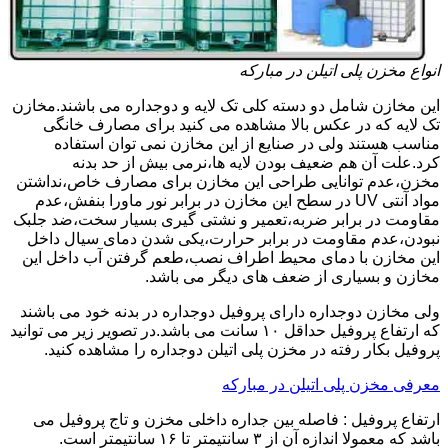
انواع مخزن پلی اتیلن در مبارکه
این مخازن شامل دو دسته کلی تک لایه و دوجداره می باشند.مخازن
تک لایه که در عکس بالا مشاهده می کنید برای مصارف خانگی
مناسب هستند ولی در صنایع از این مخازن نمی توان استفاده
کرد.علت آن هم ضعیف بودن لایه ها،نرمی بیش از حد بدنه
مخزن،عدم توانایی طراحی این مخازن برای مصارف خاص،نداشتن
مواد آنتی UV در سطح این مخازن در برابر نور ماورا بنفش،عدم
مقاومت در برابر ضربه،تعمیر و نشتی گیری بسیار سخت،ضد جلبک
نبودن،عدم مقاومت در برابر حرارت،یکی شدن دمای سیال داخل
این مخازن با دمای محیط اطراف نصب،طعم گرفتن آب داخل این
مخازن و بسیاری از ضعف های دیگر می باشد.
ولی مخازن دوجداره دارای پروفیل دوجداره در بدنه خود می باشند
که ارتفاع پروفیل حداقل ۱۰ سانت می باشد.در تصویر زیر می توانید
پروفیل بکار رفته در مخزن پلی اتیلن دوجداره را مشاهده کنید.
معرفی مخزن پلی اتیلن در مبارکه
ارتفاع پروفیل : فاصله بین جداره داخلی مخزن و تاج پروفیل می
باشد که معمولا اندازه آن از ۳ سانتیمتر تا ۱۶ سانتیمتر است.