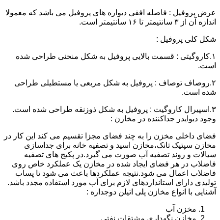
عرض پروفیل : فاصله افقی دیواره های پروفیل می باشد که معمولا
اندازه آن از ۳ سانتیمتر تا ۱۶ سانتیمتر است.
شکل کلی پروفیل :
۱.کاروگیتی : قسمت بالایی پروفیل به شکل منحنی طراحی شده
است.
۲.روصاف توصاف : پروفیل به شکل مربعی یا مستطیلی طراحی
شده است.
۳.اسپیرال کاروگیت : پروفیل به شکل ذوزنقه طراحی شده است.
وجود دیوایدر جداکننده در مخازن :
فضای داخلی مخزن را به چند فضای مجزا تقسیم می کند این کار در
مخازن سپتیک تانک،مخازن اسید و تصفیه خانه برای جداسازی
سیالات و روند تصفیه آب صورت می گیرد.در پکیج های تصفیه
فاضلاب در هر فضای ایجاد شده در مخازن یک عملکرد خاص روی
فاضلاب اعمال می شود.نتیجه عملکردها باعث می شود تا پساب
تولیدی دارای استانداردهای لازم برای آب مورد استفاده مجدد باشد.
آشنایی با انواع مخازن پلی اتیلن دوجداره :
مخزن آب
مخازن نگهداری مشتقات نفتی