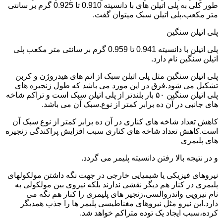
طور کلی به پلی اتیلن های با دانسیته 0.910 تا 0.925 گرم بر سانتی
متر مکعب،پلی اتیلن سبک میتوان گفت.
پلی اتیلن سنگین
پلی اتیلن با دانسیته 0.941 تا 0.959 گرم بر سانتی متر مکعب پلی
اتیلن سنگین نام دارد.
پلی اتیلن سنگین مثل پلی اتیلن سبک از اتم های هیدروژن و کربن
تشکیل می شود.فرق در این مورد می باشد که طول زنجیره های
پلی اتیلن سنگین ۵۰ بار بلندتر از پلی اتیلن سبک است و تراکم شاخه
های جانبی در آن ده برابر کمتر از نوع.سبک آن می باشد.
کاهش تعداد شاخه های کناری در آن ده برابر کمتر از نوع سبک آن
است.کاهش تعداد شاخه های کناری سبب افزایش پراکندگی زنجیره
های پلیمری
و در نتیجه بالا رفتن دانسیته پلیمر می گردد.
نیروهای فیزیکی یا شیمیایی خارجی در جهت نگه داشتن مولکولهای
پلیمری در کنار هم دیگر نقشی ندارند بلکه نیروی بین مولکولی به
نام نیرویی واندروالسی،زنجیر های پلیمری را کنار هم نگه می
دارد.این نیرو مثل نیروهای مغناطیسی پلیمر ها را جذب همدیگر
کرده،سبب ایجاد یک توده متراکم خواهد شد.