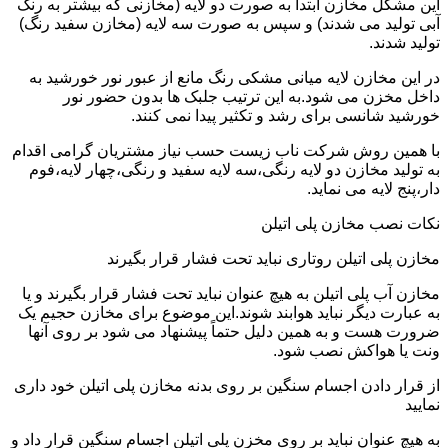
این مشکل مخازن ابتدا به صورت دو لایه (مخازنی که بیشتر به رنگ
آبی تولید می شدند) و سپس به صورت سه لایه (مخازن سفید رنگ)
تولید شدند.
در این مخازن لایه میانی مشکی رنگ مانع از عبور نور خورشید به
داخل مخزن می شود.به این ترتیب جلبک ها بدون حضور نور
خورشید شانسی برای رشد و تکثیر پیدا نمی کنند.
با همین روش شرکت ناب زیست حسب نیاز مشتریان گرامی اقدام
به تولید مخازن دو لایه رنگی،سه لایه سفید و رنگی،چهار لایه،فوم
دار،پنج لایه می نماید.
نکات نصب مخازن پلی اتیلن
مخازن پلی اتیلن روتاری نباید تحت فشار قرار بگیرند
مخازن آب پلی اتیلن به هیچ عنوان نباید تحت فشار قرار بگیرند و یا
به عبارت دیگر نباید هوابند شوند.این موضوع برای مخازن حجیم یک
ضرورت هست و به همین دلیل حتماً پیشنهاد می شود بر روی آنها
ونت یا هواکش نصب شود.
از قرار دادن اجسام سنگین بر روی بدنه مخازن پلی اتیلن خود داری
نمایید
به هیچ عنوان نباید بر روی مخزن پلی اتیلن اجسام سنگین قرار داد و