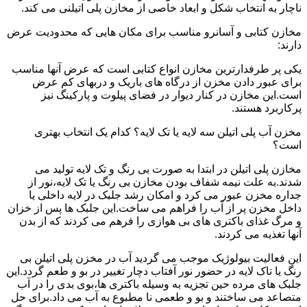
ناچار به انتخاب شکل و ابعاد خاصی از مخازن پلی اتیلنی می کند.
مخازن کتابی و آسانرو مناسب برای مکان هایی که محدودیت عرض
دارند:
یکی پر طرفدارترین مخازن انواع کتابی است که عرض آنها مناسب
برای عبور دادن مخزن از درگاه های باریک و دربهای کم عرض
است.این مخازن در کنار دیوار در فضای پیلوت و پارکینگ نیز
پرکاربرد هستند.
مخزن آب پلی اتیلن سه لایه یا تک لایه؟ کدام یک انتخاب بهتری
است؟
مخازن پلی اتیلن در ابتدا به صورت بی رنگ و تک لایه تولید می
شدند.به علت نیمه شفاف بودن مخازن بی رنگ یا تک لایه،نور از
جداره مخزن عبور می کرد و امکان رشد جلبک در لایه داخلی یا
داخل مخزن پر از آب را فراهم می ساخت.این جلبک ها پس از خزان
و مرگ غذای باکتری های بی هوازی را فرهم می کردند که از بدن
آنها تغذیه می کردند.
این فعالیت بیولوژیک موجب می گردید آب در مخزن پلی اتیلن بی
رنگ یا تاک لایه در حضور نور آفتاب دچار تغییر در بو و طعم گردد.این
جلبک های مرده حین تجزیه به وسیله باکتری ها،بوی بدی را در آب
متصاعد می ساختند و بو و طعمی نا مطبوع به آب می داد.برای حل