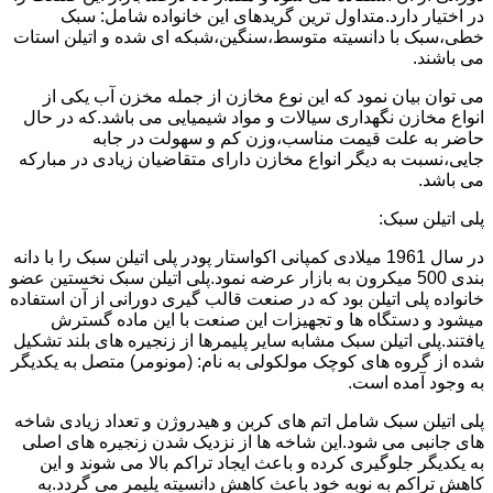
در اختیار دارد.متداول ترین گریدهای این خانواده شامل: سبک
خطی،سبک با دانسیته متوسط،سنگین،شبکه ای شده و اتیلن استات
می باشند.
می توان بیان نمود که این نوع مخازن از جمله مخزن آب یکی از
انواع مخازن نگهداری سیالات و مواد شیمیایی می باشد.که در حال
حاضر به علت قیمت مناسب،وزن کم و سهولت در جابه
جایی،نسبت به دیگر انواع مخازن دارای متقاضیان زیادی در مبارکه
می باشد.
پلی اتیلن سبک:
در سال 1961 میلادی کمپانی اکواستار پودر پلی اتیلن سبک را با دانه
بندی 500 میکرون به بازار عرضه نمود.پلی اتیلن سبک نخستین عضو
خانواده پلی اتیلن بود که در صنعت قالب گیری دورانی از آن استفاده
میشود و دستگاه ها و تجهیزات این صنعت با این ماده گسترش
یافتند.پلی اتیلن سبک مشابه سایر پلیمرها از زنجیره های بلند تشکیل
شده از گروه های کوچک مولکولی به نام: (مونومر) متصل به یکدیگر
به وجود آمده است.
پلی اتیلن سبک شامل اتم های کربن و هیدروژن و تعداد زیادی شاخه
های جانبی می شود.این شاخه ها از نزدیک شدن زنجیره های اصلی
به یکدیگر جلوگیری کرده و باعث ایجاد تراکم بالا می شوند و این
کاهش تراکم به نوبه خود باعث کاهش دانسیته پلیمر می گردد.به