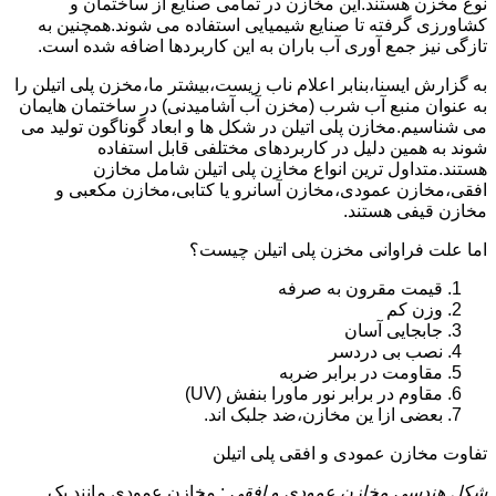
نوع مخزن هستند.این مخازن در تمامی صنایع از ساختمان و
کشاورزی گرفته تا صنایع شیمیایی استفاده می شوند.همچنین به
تازگی نیز جمع آوری آب باران به این کاربردها اضافه شده است.
به گزارش ایسنا،بنابر اعلام ناب زیست،بیشتر ما،مخزن پلی اتیلن را
به عنوان منبع آب شرب (مخزن آب آشامیدنی) در ساختمان هایمان
می شناسیم.مخازن پلی اتیلن در شکل ها و ابعاد گوناگون تولید می
شوند به همین دلیل در کاربردهای مختلفی قابل استفاده
هستند.متداول ترین انواع مخازن پلی اتیلن شامل مخازن
افقی،مخازن عمودی،مخازن آسانرو یا کتابی،مخازن مکعبی و
مخازن قیفی هستند.
اما علت فراوانی مخزن پلی اتیلن چیست؟
قیمت مقرون به صرفه
وزن کم
جابجایی آسان
نصب بی دردسر
مقاومت در برابر ضربه
مقاوم در برابر نور ماورا بنفش (UV)
بعضی ازا ین مخازن،ضد جلبک اند.
تفاوت مخازن عمودی و افقی پلی اتیلن
شکل هندسی مخازن عمودی و افقی
: مخازن عمودی مانند یک