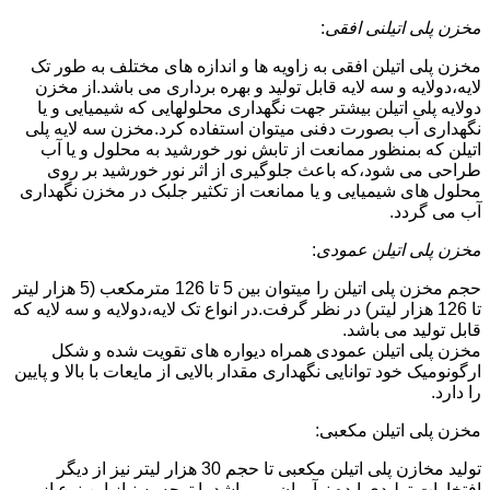
مخزن پلی اتیلنی افقی
:
مخزن پلی اتیلن افقی به زاویه ها و اندازه های مختلف به طور تک
لایه،دولایه و سه لایه قابل تولید و بهره برداری می باشد.از مخزن
دولایه پلی اتیلن بیشتر جهت نگهداری محلولهایی که شیمیایی و یا
نگهداری آب بصورت دفنی میتوان استفاده کرد.مخزن سه لایه پلی
اتیلن که بمنظور ممانعت از تابش نور خورشید به محلول و یا آب
طراحی می شود،که باعث جلوگیری از اثر نور خورشید بر روی
محلول های شیمیایی و یا ممانعت از تکثیر جلبک در مخزن نگهداری
آب می گردد.
مخزن پلی اتیلن عمودی
:
حجم مخزن پلی اتیلن را میتوان بین 5 تا 126 مترمکعب (5 هزار لیتر
تا 126 هزار لیتر) در نظر گرفت.در انواع تک لایه،دولایه و سه لایه که
قابل تولید می باشد.
مخزن پلی اتیلن عمودی همراه دیواره های تقویت شده و شکل
ارگونومیک خود توانایی نگهداری مقدار بالایی از مایعات با بالا و پایین
را دارد.
مخزن پلی اتیلن مکعبی:
تولید مخازن پلی اتیلن مکعبی تا حجم 30 هزار لیتر نیز از دیگر
افتخارات تولیدی ایده نوآوران می باشد.با توجه به نیاز این نوع از