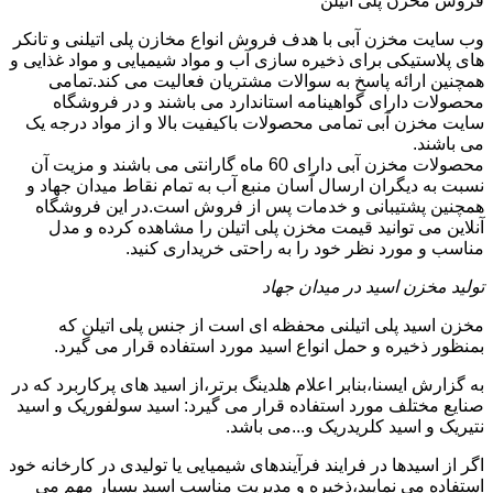
فروش مخزن پلی اتیلن
وب سایت مخزن آبی با هدف فروش انواع مخازن پلی اتیلنی و تانکر
های پلاستیکی برای ذخیره سازی آب و مواد شیمیایی و مواد غذایی و
همچنین ارائه پاسخ به سوالات مشتریان فعالیت می کند.تمامی
محصولات دارای گواهینامه استاندارد می باشند و در فروشگاه
سایت مخزن آبی تمامی محصولات باکیفیت بالا و از مواد درجه یک
می باشند.
محصولات مخزن آبی دارای 60 ماه گارانتی می باشند و مزیت آن
نسبت به دیگران ارسال آسان منبع آب به تمام نقاط میدان جهاد و
همچنین پشتیبانی و خدمات پس از فروش است.در این فروشگاه
آنلاین می توانید قیمت مخزن پلی اتیلن را مشاهده کرده و مدل
مناسب و مورد نظر خود را به راحتی خریداری کنید.
تولید مخزن اسید در میدان جهاد
مخزن اسید پلی اتیلنی محفظه ای است از جنس پلی اتیلن که
بمنظور ذخیره و حمل انواع اسید مورد استفاده قرار می گیرد.
به گزارش ایسنا،بنابر اعلام هلدینگ برتر،از اسید های پرکاربرد که در
صنایع مختلف مورد استفاده قرار می گیرد: اسید سولفوریک و اسید
نتیریک و اسید کلریدریک و...می باشد.
اگر از اسیدها در فرایند فرآیندهای شیمیایی یا تولیدی در کارخانه خود
استفاده می نمایید،ذخیره و مدیریت مناسب اسید بسیار مهم می