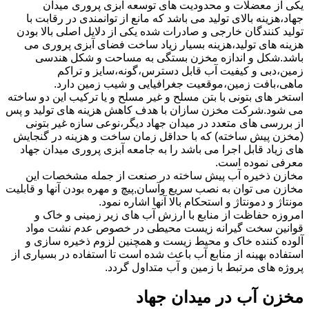
یکی از معضلات و محدودیت های توسعه آبزی پروری میدان
جهاد،هزینه بالای تولید می باشد که مانع از توانمندی در رقابت با
تولید کنندگان خارجی و صادرات شده یکی از دلایل اصلی بالا بودن
هزینه های تولید،هزینه بسیار زیاد ساخت فضای آبزی پروری می
باشد.شکل و اندازه مخزن بستگی به مساحت و شکل هندسی
زمین،دبی و کیفیت آب قابل دسترس،گونه،سایز و تراکم
ماهی،بافت زمین،موقعیت جغرافیایی و شیب زمین دارد.
استخر های بتونی با بتن مسلح و غیر مسلح و یا ترکیب این دو ساخته
می شود.شرکت مخزن سازان با هدف کاهش هزینه های تولید و پس
از بررسی های متعدد در میدان جهاد دیگر،نوعی سازه غیر بتونی
(مخزن پیش ساخته) که با حداقل زمان ساخت و هزینه در گنجایش
های زیاد قابل اجرا می باشد را به جامعه آبزی پروری میدان جهاد
معرفی نموده است.
مخازن ذخیره آب پیش ساخته در صنعت از جمله مشخصات این
مخازن می توان به نصب سریع وآسان,پیچ و مهره بودن آنها و قابلیت
مونتاژ و دمونتاژ و استحکام بالا آنها اشاره نمود.
امروزه حفاظت از منابع با ارزش آب های زیر زمینی و خاک و
قوانین سخت گیرانه زیست محیطی در خصوص عدم نشت مواد
آلوده کننده خاک و محیط زیست و همچنین لزوم ذخیره سازی و
استفاده بهینه از منابع آب باعث شده است تا استفاده در بسیاری از
پروژه های مرتبط با زمین و آب متداول گردد.
مخزن آب در میدان جهاد