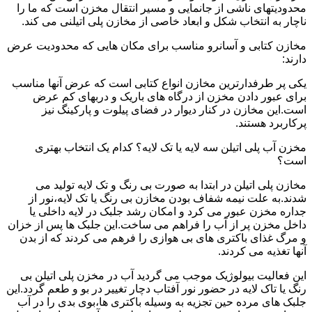
محدودیتهای ناشی از جانمایی و مسیر انتقال مخزن است که ما را
ناچار به انتخاب شکل و ابعاد خاصی از مخازن پلی اتیلنی می کند.
مخازن کتابی و آسانرو مناسب برای مکان هایی که محدودیت عرض
دارند:
یکی پر طرفدارترین مخازن انواع کتابی است که عرض آنها مناسب
برای عبور دادن مخزن از درگاه های باریک و دربهای کم عرض
است.این مخازن در کنار دیوار در فضای پیلوت و پارکینگ نیز
پرکاربرد هستند.
مخزن آب پلی اتیلن سه لایه یا تک لایه؟ کدام یک انتخاب بهتری
است؟
مخازن پلی اتیلن در ابتدا به صورت بی رنگ و تک لایه تولید می
شدند.به علت نیمه شفاف بودن مخازن بی رنگ یا تک لایه،نور از
جداره مخزن عبور می کرد و امکان رشد جلبک در لایه داخلی یا
داخل مخزن پر از آب را فراهم می ساخت.این جلبک ها پس از خزان
و مرگ غذای باکتری های بی هوازی را فرهم می کردند که از بدن
آنها تغذیه می کردند.
این فعالیت بیولوژیک موجب می گردید آب در مخزن پلی اتیلن بی
رنگ یا تاک لایه در حضور نور آفتاب دچار تغییر در بو و طعم گردد.این
جلبک های مرده حین تجزیه به وسیله باکتری ها،بوی بدی را در آب