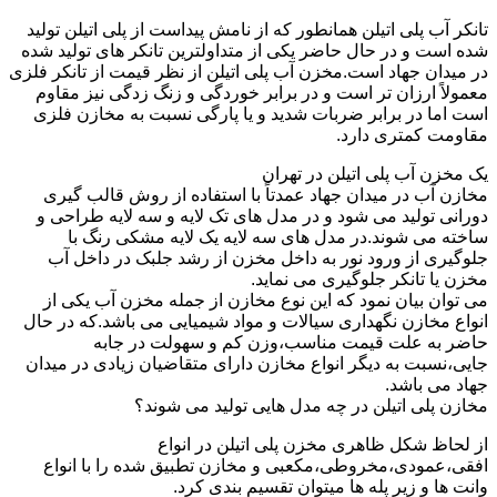
تانکر آب پلی اتیلن همانطور که از نامش پیداست از پلی اتیلن تولید
شده است و در حال حاضر یکی از متداولترین تانکر های تولید شده
در میدان جهاد است.مخزن آب پلی اتیلن از نظر قیمت از تانکر فلزی
معمولاً ارزان تر است و در برابر خوردگی و زنگ زدگی نیز مقاوم
است اما در برابر ضربات شدید و یا پارگی نسبت به مخازن فلزی
مقاومت کمتری دارد.
یک مخزن آب پلی اتیلن در تهران
مخازن آب در میدان جهاد عمدتاً با استفاده از روش قالب گیری
دورانی تولید می شود و در مدل های تک لایه و سه لایه طراحی و
ساخته می شوند.در مدل های سه لایه یک لایه مشکی رنگ با
جلوگیری از ورود نور به داخل مخزن از رشد جلبک در داخل آب
مخزن یا تانکر جلوگیری می نماید.
می توان بیان نمود که این نوع مخازن از جمله مخزن آب یکی از
انواع مخازن نگهداری سیالات و مواد شیمیایی می باشد.که در حال
حاضر به علت قیمت مناسب،وزن کم و سهولت در جابه
جایی،نسبت به دیگر انواع مخازن دارای متقاضیان زیادی در میدان
جهاد می باشد.
مخازن پلی اتیلن در چه مدل هایی تولید می شوند؟
از لحاظ شکل ظاهری مخزن پلی اتیلن در انواع
افقی،عمودی،مخروطی،مکعبی و مخازن تطبیق شده را با انواع
وانت ها و زیر پله ها میتوان تقسیم بندی کرد.