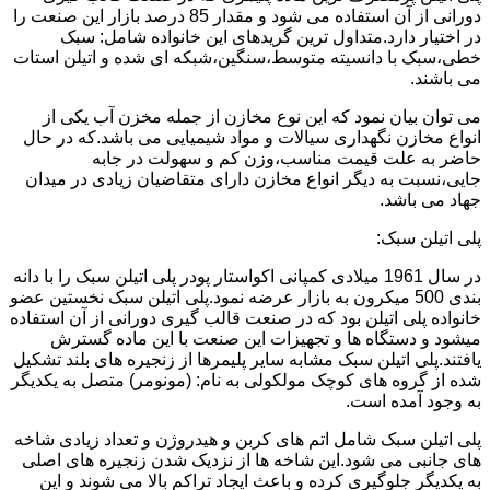
دورانی از آن استفاده می شود و مقدار 85 درصد بازار این صنعت را
در اختیار دارد.متداول ترین گریدهای این خانواده شامل: سبک
خطی،سبک با دانسیته متوسط،سنگین،شبکه ای شده و اتیلن استات
می باشند.
می توان بیان نمود که این نوع مخازن از جمله مخزن آب یکی از
انواع مخازن نگهداری سیالات و مواد شیمیایی می باشد.که در حال
حاضر به علت قیمت مناسب،وزن کم و سهولت در جابه
جایی،نسبت به دیگر انواع مخازن دارای متقاضیان زیادی در میدان
جهاد می باشد.
پلی اتیلن سبک:
در سال 1961 میلادی کمپانی اکواستار پودر پلی اتیلن سبک را با دانه
بندی 500 میکرون به بازار عرضه نمود.پلی اتیلن سبک نخستین عضو
خانواده پلی اتیلن بود که در صنعت قالب گیری دورانی از آن استفاده
میشود و دستگاه ها و تجهیزات این صنعت با این ماده گسترش
یافتند.پلی اتیلن سبک مشابه سایر پلیمرها از زنجیره های بلند تشکیل
شده از گروه های کوچک مولکولی به نام: (مونومر) متصل به یکدیگر
به وجود آمده است.
پلی اتیلن سبک شامل اتم های کربن و هیدروژن و تعداد زیادی شاخه
های جانبی می شود.این شاخه ها از نزدیک شدن زنجیره های اصلی
به یکدیگر جلوگیری کرده و باعث ایجاد تراکم بالا می شوند و این