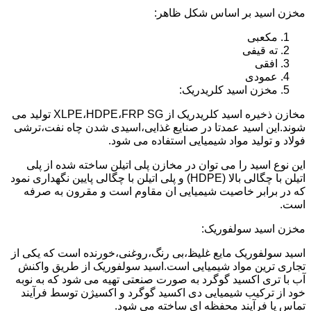
مخزن اسید بر اساس شکل ظاهر:
مکعبی
ته قیفی
افقی
عمودی
مخزن اسید کلریدریک:
مخازن ذخیره اسید کلریدریک از XLPE،HDPE،FRP SG تولید می
شوند.این اسید عمدتا در صنایع غذایی،اسیدی شدن چاه نفت،ترشی
فولاد و تولید مواد شیمیایی استفاده می شود.
این نوع اسید را می توان در مخازن پلی اتیلن ساخته شده از پلی
اتیلن با چگالی بالا (HDPE) و پلی اتیلن با چگالی پایین نگهداری نمود
که در برابر خاصیت شیمیایی ان مقاوم است و مقرون به صرفه
است.
مخزن اسید سولفوریک:
اسید سولفوریک مایع غلیظ،بی رنگ،روغنی،خورنده است که یکی از
تجاری ترین مواد شیمیایی است.اسید سولفوریک از طریق واکنش
آب با تری اکسید گوگرد به صورت صنعتی تهیه می شود که به نوبه
خود از ترکیب شیمیایی دی اکسید گوگرد و اکسیژن توسط فرآیند
تماس یا فرآیند محفظه ای ساخته می شود.