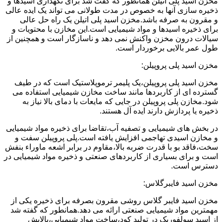
مخزن اسید پلی اتیلن همانطور که گفت شد برای نگهداری اسیدها و
ذخیره سازی آنها به خصوص در مدت طولانی می تواند یک ایده عالی
و مقرون به صرفه باشد.مخزن اسید پلی اتیلن یک راه حل عالی
برای ذخیره اسیدها و مواد شیمیایی است.این مخازن با محتویات و
سیالات درون مخزن واکنش نمی دهد و ناسازگار است و همچنین از
طول عمر بالایی برخوردار است.
مخزن اسید پلی پروپیلن:
مخزن اسید پلی پروپیلن،یک پلیمر ترموپلاستیک است که در طیف
گسترده ای از کاربردها مانند ساخت مخازن شیمیایی استفاده می
شود.مخازن پلی پروپیلن در جایی که مایعات با دمای بالا نیاز به
ذخیره یا پردازش دارند ایده آل هستند.
در بخش های شیمیایی و تصفیه آب،تقاضا برای ذخیره مواد شیمیایی
و مخازن اسیدی تهاجمی افزایش یافته است.پلی پروپیلن سفت و
سخت،فاقد بو با قدرت ضربه بالا،مقاوم در برابر اشعه ماوراء بنفش
است و برای بسیاری از کاربردهای صنعتی و ذخیره مواد شیمیایی در
دسترس است.
مخزن اسید فایبرگلاس:
مخزن اسید فایبر گلاس روشی مقرون بصرفه برای ذخیره یکی از
مهمترین مواد شیمیایی صنعتی ارائه می دهد.همانطور که گفته شد
از اسید سولفوریک در تولید کود،ساخت مواد شیمیایی،پالایش