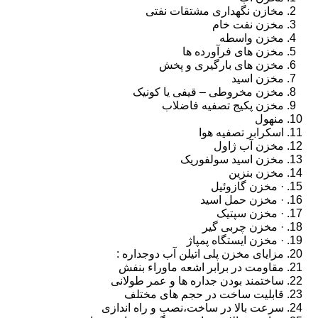
مخازن نگهداری مشتقات نفتی
مخزن نفت خام
مخزن واسطه
مخزن های فرآورده ها
مخزن های بارگیری و پخش
مخزن اسید
مخزن مخروطی – قیفی یا کونیک
مخزن پکیج تصفیه فاضلاب
منهول
اسکرابر تصفیه هوا
مخزن آب ژاول
مخزن اسید سولفوریک
مخزن بنزین
· مخزن گازوئیل
· مخزن حمل اسید
· مخزن سپتیک
· مخزن چربی گیر
· مخزن ایستگاه پمپاژ
مزایای مخزن پلی اتیلن آب دوجداره :
مقاومت در برابر اشعه ماوراء بنفش
ساختمند بودن جداره ها و عمر طولانی
قابلیت ساخت در حجم های مختلف
سرعت بالا در ساخت،نصب و راه اندازی