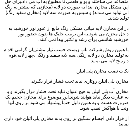
متصاعد می ساختند و بو و طعمی نا مطبوع به آب می داد.برای حل
این مشکل مخازن ابتدا به صورت دو لایه (مخازنی که بیشتر به رنگ
آبی تولید می شدند) و سپس به صورت سه لایه (مخازن سفید رنگ)
تولید شدند.
در این مخازن لایه میانی مشکی رنگ مانع از عبور نور خورشید به
داخل مخزن می شود.به این ترتیب جلبک ها بدون حضور نور
خورشید شانسی برای رشد و تکثیر پیدا نمی کنند.
با همین روش شرکت ناب زیست حسب نیاز مشتریان گرامی اقدام
به تولید مخازن دو لایه رنگی،سه لایه سفید و رنگی،چهار لایه،فوم
دار،پنج لایه می نماید.
نکات نصب مخازن پلی اتیلن
مخازن پلی اتیلن روتاری نباید تحت فشار قرار بگیرند
مخازن آب پلی اتیلن به هیچ عنوان نباید تحت فشار قرار بگیرند و یا
به عبارت دیگر نباید هوابند شوند.این موضوع برای مخازن حجیم یک
ضرورت هست و به همین دلیل حتماً پیشنهاد می شود بر روی آنها
ونت یا هواکش نصب شود.
از قرار دادن اجسام سنگین بر روی بدنه مخازن پلی اتیلن خود داری
نمایید