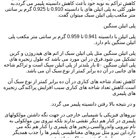
کاهش تراکم به نوبه خود باعث کاهش دانسیته پلیمر می گردد.به
طور کلی به پلی اتیلن های با دانسیته 0.910 تا 0.925 گرم بر سانتی
متر مکعب،پلی اتیلن سبک میتوان گفت.
پلی اتیلن سنگین
پلی اتیلن با دانسیته 0.941 تا 0.959 گرم بر سانتی متر مکعب پلی
اتیلن سنگین نام دارد.
پلی اتیلن سنگین مثل پلی اتیلن سبک از اتم های هیدروژن و کربن
تشکیل می شود.فرق در این مورد می باشد که طول زنجیره های
پلی اتیلن سنگین ۵۰ بار بلندتر از پلی اتیلن سبک است و تراکم شاخه
های جانبی در آن ده برابر کمتر از نوع.سبک آن می باشد.
کاهش تعداد شاخه های کناری در آن ده برابر کمتر از نوع سبک آن
است.کاهش تعداد شاخه های کناری سبب افزایش پراکندگی زنجیره
های پلیمری
و در نتیجه بالا رفتن دانسیته پلیمر می گردد.
نیروهای فیزیکی یا شیمیایی خارجی در جهت نگه داشتن مولکولهای
پلیمری در کنار هم دیگر نقشی ندارند بلکه نیروی بین مولکولی به
نام نیرویی واندروالسی،زنجیر های پلیمری را کنار هم نگه می
دارد.این نیرو مثل نیروهای مغناطیسی پلیمر ها را جذب همدیگر