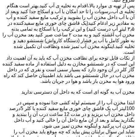
پس از تهیه ی موارد بالا،اقدام به تخلیه ی آب کنید.بهتر است هنگام
تخلیه ی آب،رسوبات را تا حد امکان با آب و اسکاچ جدا کنید وبعد از
آن با آب داخل مخزن آب را بشویید و ترکیب مایع سفید کننده و آب
به مقادیر زیر ادغام کنید(یک قاشق چای خوری مایع سفیدکننده در
۳٫۵ لیتر آب درست کنید) و این ترکیب را با اسکاچ به تمامی بدنه
مخزن آّب آغشته کنید و به مدت ۲ ساعت صبر کنید بعد مخزن آب را
به طور کامل با آب پر فشار (دستگاه کارواش) شستشو دهید و
تخلیه کنید.اینگونه مخزن آب تمیز شده ونظافت آن تکمیل شده
است.
از نکات قابل توجه برای نظافت مخزن آب که باید به آن اهمیت داد
این است که در شستشو مخازن به دلیل استفاده از ماده سفید کننده
گاز کلر در آن وجود دارد که بسیار سمی است و نفری که در داخل
مخزن آب در حال شستشو می باشد باید اطمینان حاصل کند که راه
ورود هوا به مخزن باز باشد و هوا در جریان باشد.
مخزن آب به گونه ای است که به داخل آن دسترسی ندارید
ابتدا مخزن آب را از سیستم لوله کشی جدا نموده و سپس در
100لیتر آب یک قاشق چای خوری مایع سفید کننده با کلر 5درصد
داخل مخزن آب بریزید و در مدت 12 ساعت درب آن را ببندید و
بگذارید بماند و بعد از آن مایع داخل آن را خالی کنید و آب داخل
مخزن آب پرکنید و اینگونه مخزن تمیز می شود.
شاید این سوال برایتان پیش بیاید که چه موقع باید مخزن آب را