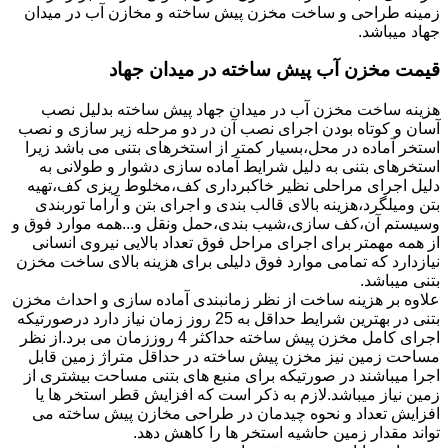
زمینه طراحی و ساخت مخزن پیش ساخته و مخازن آب در میدان
جهاد میباشد.
قیمت مخزن آب پیش ساخته در میدان جهاد
هزینه ساخت مخزن آب در میدان جهاد پیش ساخته بدلیل نصب
آسان و کوتاه بودن اجرای نصب آن در دو مرحله زیر سازی و نصب
استخر آماده در محل،بسیار کمتر از استخرهای بتنی می باشد زیرا
استخرهای بتنی به دلیل شرایط آماده سازی دشوار و طولانی به
دلیل اجرای مراحلی نظیر خاکبرداری کف،مخلوط ریزی کف،تهیه
بتن ومیلگرد،هزینه بالای قالب بندی و اجرای بتن و آراما توربندی
وسیستم آن،کف سازی،شیب بندی،حمل ونقل و...همه موارد فوق و
از همه مهمتر برای اجرای مراحل فوق تعداد بالایی نیروی انسانی
نیازدارد که تمامی موارد فوق دلیلی برای هزینه بالای ساخت مخزن
بتنی میباشد.
علاوه بر هزینه ساخت از نظر زمانبندی آماده سازی و احداث مخزن
بتنی در بهترین شرایط حداقل به 25 روز زمان نیاز دارد درصورتیکه
اجرای کامل مخزن پیش ساخته حداکثر 4 روززمان می برد.از نظر
مساحت زمین نیز مخزن پیش ساخته در حداقل متراژ زمین قابل
اجرا میباشند در صورتیکه برای منبع های بتنی مساحت بیشتری از
زمین نیاز میباشد.لازم به ذکر است که افزایش قطر استخر ها یا
افزایش تعداد و نحوه چیدمان در طراحی مخازن پیش ساخته می
تواند مقدار زمین حاشیه استخر ها را کاهش دهد.