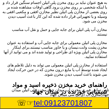
به هیچ عنوان نباید بر روی مخزن پلی اتیلن اجسام سنگین قرار داد و
یا اینکه شخصی بر روی مخزن برود.گاهی اوقات مشاهده شده بر
روی بعضی از مخازن پلی اتیلن نظیر مخازن افقی و مکعبی افقی به
وسیله و یا تجهیزاتی قرار داده شده که این کار باعث آسیب دیدن
مخزن می شود.
مخازن آب پلی اتیلن برای جابه جایی و حمل و نقل آب مناسب
نیستند
مخازن پلی اتیلن معمولی برای جابه جایی آب و استفاده به عنوان
مخزن پشت وانت،نیسان و یا خاور مناسب نیستند.برای اینکار
مخازن پلی اتیلن ویژه ای طراحی و تولید شده اند و می توانید از آنها
استفاده نمایید.
استفاده از مخازن پلی اتیلن معمولی می تواند به دلیل تلاطم های
ایجاد شده توسط آب یا مایع درون مخزن که در حین حرکت ایجاد
می شوند باعث آسیب دیدن مخزن شوند.
راهنمای خرید مخزن ذخیره اسید و مواد
تلفن تماس فوری
مخزن آب میدان جهاد,مخزن پلی اتیلن میدان
شیمیایی خورنده در میدان جهاد
جهاد,مخزن آب ای بی سی میدان جهاد
☞☏
tel:09123701807
مخزن ذخیره اسید و مواد شیمیایی باید به گونه ای تولید شوند که
بتوانند در برابر چگالی نسبتا بالا و خورندگی انواع اسیدها مقاومت