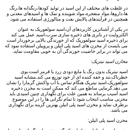
در غلظت های مختلف از این اسید در تولید کودها،رنگدانه ها،رنگ
ها،داروها،مواد منفجره،مواد شوینده و نمک ها و اسیدهای معدنی و
همچنین در فرآیندهای پالایش نفت و متالورژی استفاده می شود.
در یکی از آشناترین کاربردهای آن،اسید سولفوریک به عنوان
الکترولیت در باتری های ذخیره سازی سرب،اسید عمل می کند
برای ذخیره اسید سولفوریک که از خورندگی بالایی برخوردار است
می بایست از مخزن های اسید پلی اتیلن و پروپیلن استفاده نمود که
می تواند در برابر خاصیت خورندگی آن به خوبی مقاومت نماید.
مخازن اسید نیتریک
:
اسید نیتریک بدون رنگ یا مایع دودی زرد یا قرمز است.بوی
خطرناک،تند و خفه کننده ای از خود توزیع می کند.مشابه اسید
سولفوریک،اسید نیتریک هنگام تماس با آب واکنش گرمازا را نشان
می دهد.گرمایی ساطع می کند که ممکن است به مخزن ذخیره
اسید آسیب برساند به همین علت برای نگهداری چنین اسیدی باید
مخزنی مناسب انتخاب شود تا تمام نگرانی ها را در این موضوع
برطرف نماید و مخزن اسید پلی اتیلن بهترین گزینه برای نگهداری
می باشد.
مخزن اسید پلی اتیلن: