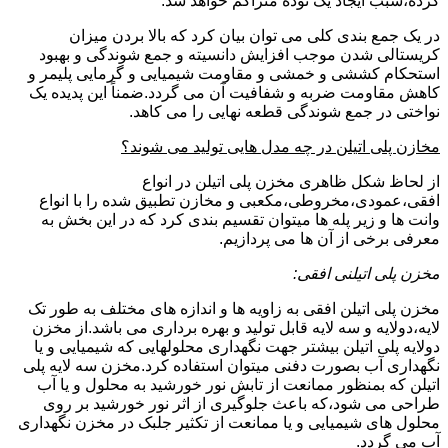
کرده،سبب ایجاد یک توده متراکم خواهد شد.
در یک جمع بندی کلی می توان بیان کرد که بالا بردن میزان
کریستالی شدن موجب افزایش دانسیته و جمع شوندگی و بهبود
استحکام کششی و خمشی و مقاومت شیمیایی و گرمایی پلیمر و
کاهش مقاومت ضربه و شفافیت آن می گردد.ضمناً این پدیده یک
نواختی در جمع شوندگی قطعه نهایی را می کاهد.
مخازن پلی اتیلن در چه مدل هایی تولید می شوند؟
از لحاظ شکل ظاهری مخزن پلی اتیلن در انواع
افقی،عمودی،مخروطی،مکعبی و مخازن تطبیق شده را با انواع
وانت ها و زیر پله ها میتوان تقسیم بندی کرد که در این بخش به
معرفی برخی از آن ها می پردازیم.
مخزن پلی اتیلنی افقی:
مخزن پلی اتیلن افقی به زاویه ها و اندازه های مختلف به طور تک
لایه،دولایه و سه لایه قابل تولید و بهره برداری می باشد.از مخزن
دولایه پلی اتیلن بیشتر جهت نگهداری محلولهایی که شیمیایی و یا
نگهداری آب بصورت دفنی میتوان استفاده کرد.مخزن سه لایه پلی
اتیلن که بمنظور ممانعت از تابش نور خورشید به محلول و یا آب
طراحی می شود،که باعث جلوگیری از اثر نور خورشید بر روی
محلول های شیمیایی و یا ممانعت از تکثیر جلبک در مخزن نگهداری
آب می گردد.