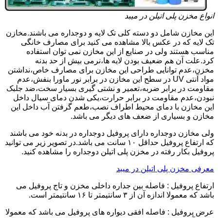
انواع مخزن پلی اتیلن در میبد
این مخازن شامل دو دسته کلی تک لایه و دوجداره می باشند.مخازن
تک لایه که در عکس بالا مشاهده می کنید برای مصارف خانگی
مناسب هستند ولی در صنایع از این مخازن نمی توان استفاده
کرد.علت آن هم ضعیف بودن لایه ها،نرمی بیش از حد بدنه
مخزن،عدم توانایی طراحی این مخازن برای مصارف خاص،نداشتن
مواد آنتی UV در سطح این مخازن در برابر نور ماورا بنفش،عدم
مقاومت در برابر ضربه،تعمیر و نشتی گیری بسیار سخت،ضد جلبک
نبودن،عدم مقاومت در برابر حرارت،یکی شدن دمای سیال داخل
این مخازن با دمای محیط اطراف نصب،طعم گرفتن آب داخل این
مخازن و بسیاری از ضعف های دیگر می باشد.
ولی مخازن دوجداره دارای پروفیل دوجداره در بدنه خود می باشند
که ارتفاع پروفیل حداقل ۱۰ سانت می باشد.در تصویر زیر می توانید
پروفیل بکار رفته در مخزن پلی اتیلن دوجداره را مشاهده کنید.
معرفی مخزن پلی اتیلن در میبد
ارتفاع پروفیل : فاصله بین جداره داخلی مخزن و تاج پروفیل می
باشد که معمولا اندازه آن از ۳ سانتیمتر تا ۱۶ سانتیمتر است.
عرض پروفیل : فاصله افقی دیواره های پروفیل می باشد که معمولا