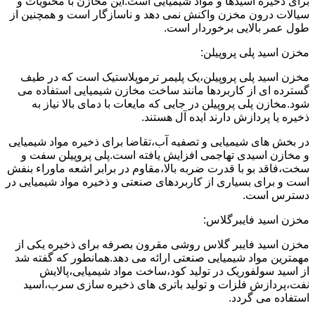
برای ذخیره اسیدها و مواد شیمیایی است.این مخازن با محتویات و
سیالات درون مخزن واکنش نمی دهد و ناسازگار است و همچنین از
طول عمر بالایی برخوردار است.
مخزن اسید پلی پروپیلن:
مخزن اسید پلی پروپیلن،یک پلیمر ترموپلاستیک است که در طیف
گسترده ای از کاربردها مانند ساخت مخازن شیمیایی استفاده می
شود.مخازن پلی پروپیلن در جایی که مایعات با دمای بالا نیاز به
ذخیره یا پردازش دارند ایده آل هستند.
در بخش های شیمیایی و تصفیه آب،تقاضا برای ذخیره مواد شیمیایی
و مخازن اسیدی تهاجمی افزایش یافته است.پلی پروپیلن سفت و
سخت،فاقد بو با قدرت ضربه بالا،مقاوم در برابر اشعه ماوراء بنفش
است و برای بسیاری از کاربردهای صنعتی و ذخیره مواد شیمیایی در
دسترس است.
مخزن اسید فایبرگلاس:
مخزن اسید فایبر گلاس روشی مقرون بصرفه برای ذخیره یکی از
مهمترین مواد شیمیایی صنعتی ارائه می دهد.همانطور که گفته شد
از اسید سولفوریک در تولید کود،ساخت مواد شیمیایی،پالایش
نفت،پردازش فلزات و تولید باتری های ذخیره سازی سرب،اسید
استفاده می گردد.