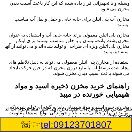
وسیله و یا تجهیزاتی قرار داده شده که این کار باعث آسیب دیدن
مخزن می شود.
مخازن آب پلی اتیلن برای جابه جایی و حمل و نقل آب مناسب
نیستند
مخازن پلی اتیلن معمولی برای جابه جایی آب و استفاده به عنوان
مخزن پشت وانت،نیسان و یا خاور مناسب نیستند.برای اینکار
مخازن پلی اتیلن ویژه ای طراحی و تولید شده اند و می توانید از آنها
استفاده نمایید.
استفاده از مخازن پلی اتیلن معمولی می تواند به دلیل تلاطم های
ایجاد شده توسط آب یا مایع درون مخزن که در حین حرکت ایجاد
می شوند باعث آسیب دیدن مخزن شوند.
راهنمای خرید مخزن ذخیره اسید و مواد
شیمیایی خورنده در میبد
مخزن ذخیره اسید و مواد شیمیایی باید به گونه ای تولید شوند که
تلفن تماس فوری
مخزن آب میبد,مخزن پلی اتیلن میبد,مخزن آب ای
بتوانند در برابر چگالی نسبتا بالا و خورندگی انواع اسیدها مقاومت
بی سی میبد
کافی داشته باشند.به همین دلیل نمی توان در هر مخزنی اسید و مواد
☞☏
tel:09123701807
شیمیایی را ذخیره کرد.