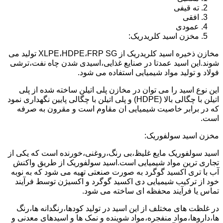
ته قیفی
افقی
عمودی
مخزن اسید کلریدریک:
مخازن ذخیره اسید کلریدریک از XLPE،HDPE،FRP SG تولید می
شوند.این اسید عمدتا در صنایع غذایی،اسیدی شدن چاه نفت،ترشی
فولاد و تولید مواد شیمیایی استفاده می شود.
این نوع اسید را می توان در مخازن پلی اتیلن ساخته شده از پلی
اتیلن با چگالی بالا (HDPE) و پلی اتیلن با چگالی پایین نگهداری نمود
که در برابر خاصیت شیمیایی ان مقاوم است و مقرون به صرفه
است.
مخزن اسید سولفوریک:
اسید سولفوریک مایع غلیظ،بی رنگ،روغنی،خورنده است که یکی از
تجاری ترین مواد شیمیایی است.اسید سولفوریک از طریق واکنش
آب با تری اکسید گوگرد به صورت صنعتی تهیه می شود که به نوبه
خود از ترکیب شیمیایی دی اکسید گوگرد و اکسیژن توسط فرآیند
تماس یا فرآیند محفظه ای ساخته می شود.
در غلظت های مختلف از این اسید در تولید کودها،رنگدانه ها،رنگ
ها،داروها،مواد منفجره،مواد شوینده و نمک ها و اسیدهای معدنی و