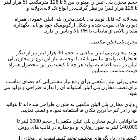
حجم مخزن پلی اتیلن را میتوان بین 5 تا 126 مترمکعب (5 هزار لیتر
تا 126 هزار لیتر) در نظر گرفت.در انواع تک لایه،دولایه و
سه لایه که قابل تولید می باشد.مخزن پلی اتیلن عمودی همراه
دیواره های تقویت شده و شکل ارگونومیک خود توانایی نگهداری
مقدار بالایی از مایعات با PH بالا و پایین را دارد.
مخزن پلی اتیلن مکعبی
:
تولید مخازن پلی اتیلن مکعبی تا حجم 30 هزار لیتر نیز از دیگر
افتخارات تولیدی ما می باشد.با توجه به نیاز این نوع از مخازن پلی
اتیلن در میبد،اقدام به تولید هر چه با کیفیت تر این محصول همراه
قیمت مناسب مینماییم.
مخزن پلی اتیلن مکعبی برای رفع نیاز مشتریانی که فضای مناسب
برای نصب مخازن پلی اتیلن استوانه ای را ندارند طراحی و تولید می
شود.
زوایای مخازن پلی اتیلن مکعبی به طوری طراحی شده اند تا بتوانید
آنها را در کم جا ترین مکان ها استفاده نموده و نصب نمایید.
ما توانایی داریم مخازن پلی اتیلن مکعبی از حجم 1000 لیتر تا
140.000 لیتر به طور روتاری و دوجداره در قالب های روش
اکستروژن با رنگ های مختلف تولید کنیم.قیمت این مخازن از