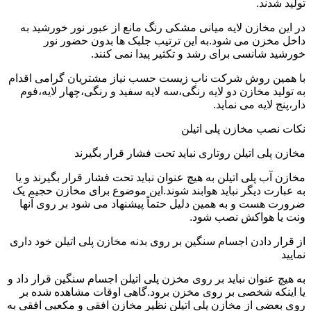
تولید شدند.
در این مخازن لایه میانی مشکی رنگ مانع از عبور نور خورشید به
داخل مخزن می شود.به این ترتیب جلبک ها بدون حضور نور
خورشید شانسی برای رشد و تکثیر پیدا نمی کنند.
با همین روش شرکت ناب زیست حسب نیاز مشتریان گرامی اقدام
به تولید مخازن دو لایه رنگی،سه لایه سفید و رنگی،چهار لایه،فوم
دار،پنج لایه می نماید.
نکات نصب مخازن پلی اتیلن
مخازن پلی اتیلن روتاری نباید تحت فشار قرار بگیرند
مخازن آب پلی اتیلن به هیچ عنوان نباید تحت فشار قرار بگیرند و یا
به عبارت دیگر نباید هوابند شوند.این موضوع برای مخازن حجیم یک
ضرورت هست و به همین دلیل حتماً پیشنهاد می شود بر روی آنها
ونت یا هواکش نصب شود.
از قرار دادن اجسام سنگین بر روی بدنه مخازن پلی اتیلن خود داری
نمایید
به هیچ عنوان نباید بر روی مخزن پلی اتیلن اجسام سنگین قرار داد و
یا اینکه شخصی بر روی مخزن برود.گاهی اوقات مشاهده شده بر
روی بعضی از مخازن پلی اتیلن نظیر مخازن افقی و مکعبی افقی به