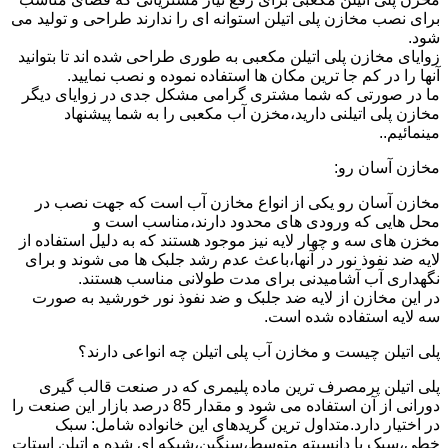
برای نصب مخازن پلی اتیلن استوانه ای را ندارند طراحی و تولید می
شود.
زوایای مخازن پلی اتیلن مکعبی به طوری طراحی شده اند تا بتوانید
آنها را در کم جا ترین مکان ها استفاده نموده و نصب نمایید.
ما در صورتی که شما مشتری گرامی مشکل جدی در زوایای دیگر
مخازن پلی اتیلنی دارید،مخزن آب مکعبی را به شما پیشنهاد
مینمائیم..
مخازن آسان رو:
مخازن آسان رو یکی از انواع مخازن آب است که جهت نصب در
محل هایی که ورودی های محدود دارند،مناسب است و
مخزن های سه و چهار لایه نیز موجود هستند که به دلیل استفاده از
لایه ضد نفوذ نور در آنها،باعث عدم رشد جلبک ها می شوند و برای
نگهداری آب آشامیدنی برای مدت طولانی مناسب هستند.
در این مخازن از لایه ضد جلبک و ضد نفوذ نور خورشید به صورت
سه لایه استفاده شده است.
پلی اتیلن چیست و مخازن آب پلی اتیلن چه انواعی دارند؟
پلی اتیلن پرمصرف ترین ماده پلیمری که در صنعت قالب گیری
دورانی از آن استفاده می شود و مقدار 85 درصد بازار این صنعت را
در اختیار دارد.متداول ترین گریدهای این خانواده شامل: سبک
خطی،سبک با دانسیته متوسط،سنگین،شبکه ای شده و اتیلن استات