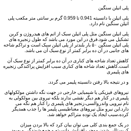
پلی اتیلن سنگین
پلی اتیلن با دانسیته 0.941 تا 0.959 گرم بر سانتی متر مکعب پلی
اتیلن سنگین نام دارد.
پلی اتیلن سنگین مثل پلی اتیلن سبک از اتم های هیدروژن و کربن
تشکیل می شود.فرق در این مورد می باشد که طول زنجیره های
پلی اتیلن سنگین ۵۰ بار بلندتر از پلی اتیلن سبک است و تراکم شاخه
های جانبی در آن ده برابر کمتر از نوع.سبک آن می باشد.
کاهش تعداد شاخه های کناری در آن ده برابر کمتر از نوع سبک آن
است.کاهش تعداد شاخه های کناری سبب افزایش پراکندگی زنجیره
های پلیمری
و در نتیجه بالا رفتن دانسیته پلیمر می گردد.
نیروهای فیزیکی یا شیمیایی خارجی در جهت نگه داشتن مولکولهای
پلیمری در کنار هم دیگر نقشی ندارند بلکه نیروی بین مولکولی به
نام نیرویی واندروالسی،زنجیر های پلیمری را کنار هم نگه می
دارد.این نیرو مثل نیروهای مغناطیسی پلیمر ها را جذب همدیگر
کرده،سبب ایجاد یک توده متراکم خواهد شد.
در یک جمع بندی کلی می توان بیان کرد که بالا بردن میزان
کریستالی شدن موجب افزایش دانسیته و جمع شوندگی و بهبود