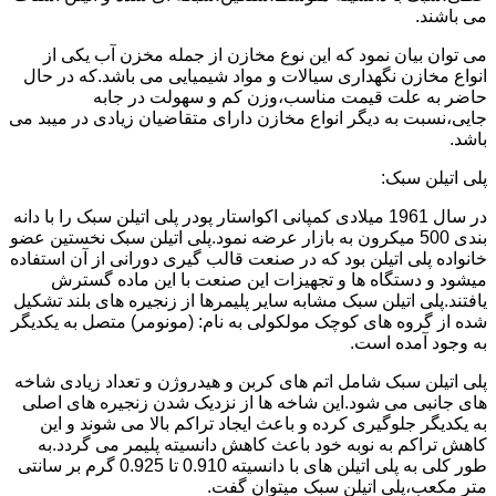
می باشند.
می توان بیان نمود که این نوع مخازن از جمله مخزن آب یکی از
انواع مخازن نگهداری سیالات و مواد شیمیایی می باشد.که در حال
حاضر به علت قیمت مناسب،وزن کم و سهولت در جابه
جایی،نسبت به دیگر انواع مخازن دارای متقاضیان زیادی در میبد می
باشد.
پلی اتیلن سبک:
در سال 1961 میلادی کمپانی اکواستار پودر پلی اتیلن سبک را با دانه
بندی 500 میکرون به بازار عرضه نمود.پلی اتیلن سبک نخستین عضو
خانواده پلی اتیلن بود که در صنعت قالب گیری دورانی از آن استفاده
میشود و دستگاه ها و تجهیزات این صنعت با این ماده گسترش
یافتند.پلی اتیلن سبک مشابه سایر پلیمرها از زنجیره های بلند تشکیل
شده از گروه های کوچک مولکولی به نام: (مونومر) متصل به یکدیگر
به وجود آمده است.
پلی اتیلن سبک شامل اتم های کربن و هیدروژن و تعداد زیادی شاخه
های جانبی می شود.این شاخه ها از نزدیک شدن زنجیره های اصلی
به یکدیگر جلوگیری کرده و باعث ایجاد تراکم بالا می شوند و این
کاهش تراکم به نوبه خود باعث کاهش دانسیته پلیمر می گردد.به
طور کلی به پلی اتیلن های با دانسیته 0.910 تا 0.925 گرم بر سانتی
متر مکعب،پلی اتیلن سبک میتوان گفت.