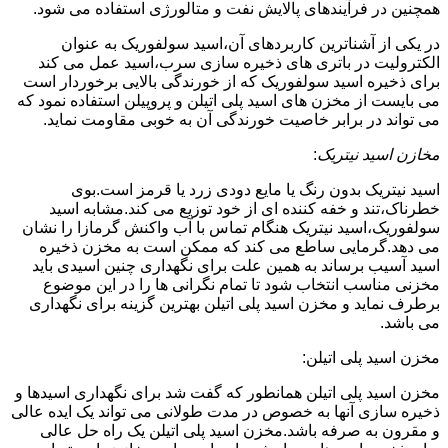
همچنین در فرآیندهای پالایش نفت و متالورژی استفاده می شود.
در یکی از آشناترین کاربردهای آن،اسید سولفوریک به عنوان
الکترولیت در باتری های ذخیره سازی سرب،اسید عمل می کند
برای ذخیره اسید سولفوریک که از خورندگی بالایی برخوردار است
می بایست از مخزن های اسید پلی اتیلن و پروپیلن استفاده نمود که
می تواند در برابر خاصیت خورندگی آن به خوبی مقاومت نماید.
مخازن اسید نیتریک
:
اسید نیتریک بدون رنگ یا مایع دودی زرد یا قرمز است.بوی
خطرناک،تند و خفه کننده ای از خود توزیع می کند.مشابه اسید
سولفوریک،اسید نیتریک هنگام تماس با آب واکنش گرمازا را نشان
می دهد.گرمایی ساطع می کند که ممکن است به مخزن ذخیره
اسید آسیب برساند به همین علت برای نگهداری چنین اسیدی باید
مخزنی مناسب انتخاب شود تا تمام نگرانی ها را در این موضوع
برطرف نماید و مخزن اسید پلی اتیلن بهترین گزینه برای نگهداری
می باشد.
مخزن اسید پلی اتیلن:
مخزن اسید پلی اتیلن همانطور که گفت شد برای نگهداری اسیدها و
ذخیره سازی آنها به خصوص در مدت طولانی می تواند یک ایده عالی
و مقرون به صرفه باشد.مخزن اسید پلی اتیلن یک راه حل عالی