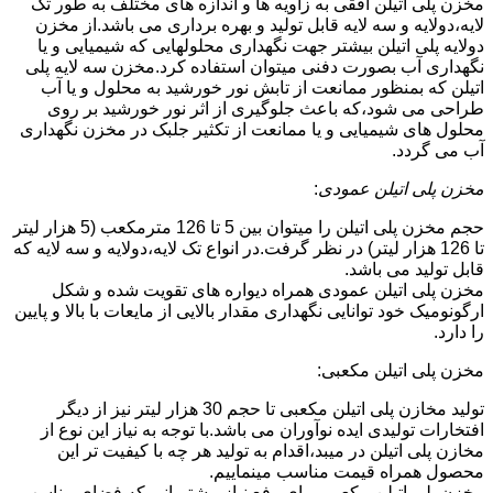
مخزن پلی اتیلن افقی به زاویه ها و اندازه های مختلف به طور تک
لایه،دولایه و سه لایه قابل تولید و بهره برداری می باشد.از مخزن
دولایه پلی اتیلن بیشتر جهت نگهداری محلولهایی که شیمیایی و یا
نگهداری آب بصورت دفنی میتوان استفاده کرد.مخزن سه لایه پلی
اتیلن که بمنظور ممانعت از تابش نور خورشید به محلول و یا آب
طراحی می شود،که باعث جلوگیری از اثر نور خورشید بر روی
محلول های شیمیایی و یا ممانعت از تکثیر جلبک در مخزن نگهداری
آب می گردد.
مخزن پلی اتیلن عمودی
:
حجم مخزن پلی اتیلن را میتوان بین 5 تا 126 مترمکعب (5 هزار لیتر
تا 126 هزار لیتر) در نظر گرفت.در انواع تک لایه،دولایه و سه لایه که
قابل تولید می باشد.
مخزن پلی اتیلن عمودی همراه دیواره های تقویت شده و شکل
ارگونومیک خود توانایی نگهداری مقدار بالایی از مایعات با بالا و پایین
را دارد.
مخزن پلی اتیلن مکعبی:
تولید مخازن پلی اتیلن مکعبی تا حجم 30 هزار لیتر نیز از دیگر
افتخارات تولیدی ایده نوآوران می باشد.با توجه به نیاز این نوع از
مخازن پلی اتیلن در میبد،اقدام به تولید هر چه با کیفیت تر این
محصول همراه قیمت مناسب مینماییم.
مخزن پلی اتیلن مکعبی برای رفع نیاز مشتریانی که فضای مناسب