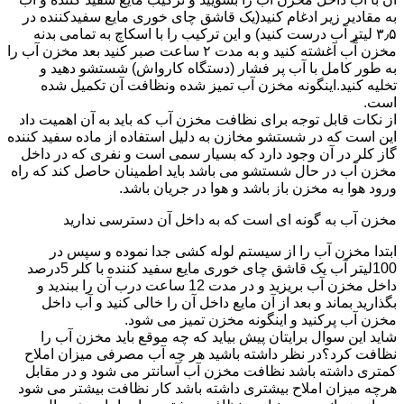
به مقادیر زیر ادغام کنید(یک قاشق چای خوری مایع سفیدکننده در
۳٫۵ لیتر آب درست کنید) و این ترکیب را با اسکاچ به تمامی بدنه
مخزن آّب آغشته کنید و به مدت ۲ ساعت صبر کنید بعد مخزن آب را
به طور کامل با آب پر فشار (دستگاه کارواش) شستشو دهید و
تخلیه کنید.اینگونه مخزن آب تمیز شده ونظافت آن تکمیل شده
است.
از نکات قابل توجه برای نظافت مخزن آب که باید به آن اهمیت داد
این است که در شستشو مخازن به دلیل استفاده از ماده سفید کننده
گاز کلر در آن وجود دارد که بسیار سمی است و نفری که در داخل
مخزن آب در حال شستشو می باشد باید اطمینان حاصل کند که راه
ورود هوا به مخزن باز باشد و هوا در جریان باشد.
مخزن آب به گونه ای است که به داخل آن دسترسی ندارید
ابتدا مخزن آب را از سیستم لوله کشی جدا نموده و سپس در
100لیتر آب یک قاشق چای خوری مایع سفید کننده با کلر 5درصد
داخل مخزن آب بریزید و در مدت 12 ساعت درب آن را ببندید و
بگذارید بماند و بعد از آن مایع داخل آن را خالی کنید و آب داخل
مخزن آب پرکنید و اینگونه مخزن تمیز می شود.
شاید این سوال برایتان پیش بیاید که چه موقع باید مخزن آب را
نظافت کرد؟در نظر داشته باشید هر چه آب مصرفی میزان املاح
کمتری داشته باشد نظافت مخزن آب آسانتر می شود و در مقابل
هرچه میزان املاح بیشتری داشته باشد کار نظافت بیشتر می شود