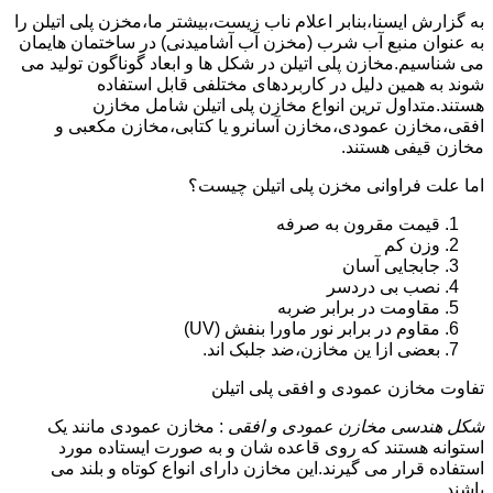
به گزارش ایسنا،بنابر اعلام ناب زیست،بیشتر ما،مخزن پلی اتیلن را
به عنوان منبع آب شرب (مخزن آب آشامیدنی) در ساختمان هایمان
می شناسیم.مخازن پلی اتیلن در شکل ها و ابعاد گوناگون تولید می
شوند به همین دلیل در کاربردهای مختلفی قابل استفاده
هستند.متداول ترین انواع مخازن پلی اتیلن شامل مخازن
افقی،مخازن عمودی،مخازن آسانرو یا کتابی،مخازن مکعبی و
مخازن قیفی هستند.
اما علت فراوانی مخزن پلی اتیلن چیست؟
قیمت مقرون به صرفه
وزن کم
جابجایی آسان
نصب بی دردسر
مقاومت در برابر ضربه
مقاوم در برابر نور ماورا بنفش (UV)
بعضی ازا ین مخازن،ضد جلبک اند.
تفاوت مخازن عمودی و افقی پلی اتیلن
شکل هندسی مخازن عمودی و افقی
: مخازن عمودی مانند یک
استوانه هستند که روی قاعده شان و به صورت ایستاده مورد
استفاده قرار می گیرند.این مخازن دارای انواع کوتاه و بلند می
باشند.