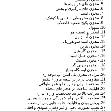
مخزن های فرآورده ها
مخزن های بارگیری و پخش
مخزن اسید
مخزن مخروطی – قیفی یا کونیک
مخزن پکیج تصفیه فاضلاب
منهول
اسکرابر تصفیه هوا
مخزن آب ژاول
مخزن اسید سولفوریک
مخزن بنزین
· مخزن گازوئیل
· مخزن حمل اسید
· مخزن سپتیک
· مخزن چربی گیر
· مخزن ایستگاه پمپاژ
مزایای مخزن پلی اتیلن آب دوجداره :
مقاومت در برابر اشعه ماوراء بنفش
ساختمند بودن جداره ها و عمر طولانی
قابلیت ساخت در حجم های مختلف
سرعت بالا در ساخت،نصب و راه اندازی
مقاومت بالا در برابر خوردگی و مواد شیمیایی
پرتابل بودن و قابلیت جا به جایی پس از نصب
نصب بصورت دفنی و غیر دفنی،عمودی و افقی