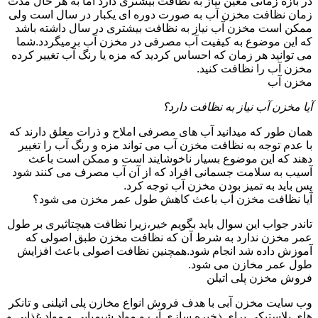
در بازه زمانی معین نیاز به نظافت بیشتری دارد اما به هر حال مدت
زمان نظافت مخزن آب به صورت دوره ای یکبار در سال است ولی
ممکن است مخزن آب نیاز به نظافت بیشتری در سال داشته باشد
که این موضوع به کیفیت آب مصرفی در مخزن آب برمیگردد.شما
می توانید هر زمان که احساس کردید که مزه یا رنگ آب تغییر کرده
مخزن آب را نظافت کنید.
مخزن آب
آیا مخزن آب نیاز به نظافت دارد؟
همان طور که میدانید آب های مصرفی املاح و ذرات معلق دارند که
با عدم توجه به نظافت مخزن آب می تواند مزه و رنگ آب را تغییر
دهند که این موضوع بسیار ناخوشایند است و ممکن است باعث
آسیب به سلامت جسمانی افراد که از آن آب مصرف می کنند شود
پس باید به تمیز بودن مخزن آب توجه کرد.
آیا نظافت مخزن آب باعث کاهش طول عمر مخزن می شود؟
تاندر جواب این سوال باید بگویم خیر،زیرا نظافت هیچتاثیری بر طول
عمر مخزن ندارد به شرط آن که نظافت مخزن طبق اصولی که
آموزش داده شد انجام شود.همچنین نظافت اصولی باعث افزایش
طول عمر مخازن می شود.
فروش مخزن پلی اتیلن
وب سایت مخزن آبی با هدف فروش انواع مخازن پلی اتیلنی و تانکر
های پلاستیکی برای ذخیره سازی آب و مواد شیمیایی و مواد غذایی و