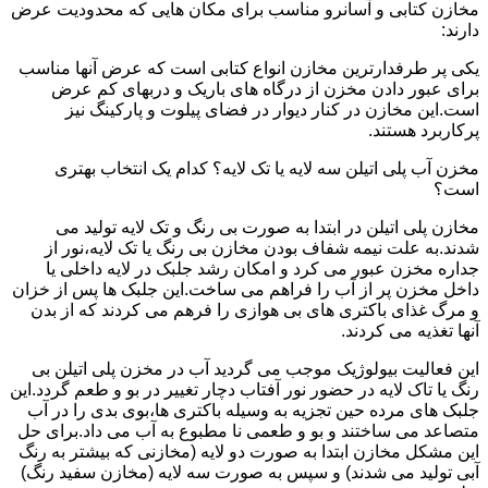
مخازن کتابی و آسانرو مناسب برای مکان هایی که محدودیت عرض
دارند:
یکی پر طرفدارترین مخازن انواع کتابی است که عرض آنها مناسب
برای عبور دادن مخزن از درگاه های باریک و دربهای کم عرض
است.این مخازن در کنار دیوار در فضای پیلوت و پارکینگ نیز
پرکاربرد هستند.
مخزن آب پلی اتیلن سه لایه یا تک لایه؟ کدام یک انتخاب بهتری
است؟
مخازن پلی اتیلن در ابتدا به صورت بی رنگ و تک لایه تولید می
شدند.به علت نیمه شفاف بودن مخازن بی رنگ یا تک لایه،نور از
جداره مخزن عبور می کرد و امکان رشد جلبک در لایه داخلی یا
داخل مخزن پر از آب را فراهم می ساخت.این جلبک ها پس از خزان
و مرگ غذای باکتری های بی هوازی را فرهم می کردند که از بدن
آنها تغذیه می کردند.
این فعالیت بیولوژیک موجب می گردید آب در مخزن پلی اتیلن بی
رنگ یا تاک لایه در حضور نور آفتاب دچار تغییر در بو و طعم گردد.این
جلبک های مرده حین تجزیه به وسیله باکتری ها،بوی بدی را در آب
متصاعد می ساختند و بو و طعمی نا مطبوع به آب می داد.برای حل
این مشکل مخازن ابتدا به صورت دو لایه (مخازنی که بیشتر به رنگ
آبی تولید می شدند) و سپس به صورت سه لایه (مخازن سفید رنگ)