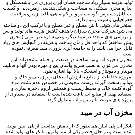
تولید،هزینه بسیار زیاد ساخت فضای آبزی پروری می باشد.شکل و
اندازه مخزن بستگی به مساحت و شکل هندسی زمین،دبی و کیفیت
آب قابل دسترس،گونه،سایز و تراکم ماهی،بافت زمین،موقعیت
جغرافیایی و شیب زمین دارد.
استخر های بتونی با بتن مسلح و غیر مسلح و یا ترکیب این دو ساخته
می شود.شرکت مخزن سازان با هدف کاهش هزینه های تولید و پس
از بررسی های متعدد در میبد دیگر،نوعی سازه غیر بتونی (مخزن
پیش ساخته) که با حداقل زمان ساخت و هزینه در گنجایش های زیاد
قابل اجرا می باشد را به جامعه آبزی پروری میبد معرفی نموده
است.
مخازن ذخیره آب پیش ساخته در صنعت از جمله مشخصات این
مخازن می توان به نصب سریع وآسان,پیچ و مهره بودن آنها و قابلیت
مونتاژ و دمونتاژ و استحکام بالا آنها اشاره نمود.
امروزه حفاظت از منابع با ارزش آب های زیر زمینی و خاک و
قوانین سخت گیرانه زیست محیطی در خصوص عدم نشت مواد
آلوده کننده خاک و محیط زیست و همچنین لزوم ذخیره سازی و
استفاده بهینه از منابع آب باعث شده است تا استفاده در بسیاری از
پروژه های مرتبط با زمین و آب متداول گردد.
مخزن آب در میبد
تانکر آب پلی اتیلن همانطور که از نامش پیداست از پلی اتیلن تولید
شده است و در حال حاضر یکی از متداولترین تانکر های تولید شده