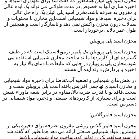
مخزن اسید پلی اتیلن همانطور که گفت شد برای نگهداری اسیدها و
ذخیره سازی آنها به خصوص در مدت طولانی می تواند یک ایده عالی
و مقرون به صرفه باشد.مخزن اسید پلی اتیلن یک راه حل عالی
برای ذخیره اسیدها و مواد شیمیایی است.این مخازن با محتویات و
سیالات درون مخزن واکنش نمی دهد و ناسازگار است و همچنین از
طول عمر بالایی برخوردار است.
مخزن اسید پلی پروپیلن:
مخزن اسید پلی پروپیلن،یک پلیمر ترموپلاستیک است که در طیف
گسترده ای از کاربردها مانند ساخت مخازن شیمیایی استفاده می
شود.مخازن پلی پروپیلن در جایی که مایعات با دمای بالا نیاز به
ذخیره یا پردازش دارند ایده آل هستند.
در بخش های شیمیایی و تصفیه آب،تقاضا برای ذخیره مواد شیمیایی
و مخازن اسیدی تهاجمی افزایش یافته است.پلی پروپیلن سفت و
سخت،فاقد بو با قدرت ضربه بالا،مقاوم در برابر اشعه ماوراء بنفش
است و برای بسیاری از کاربردهای صنعتی و ذخیره مواد شیمیایی در
دسترس است.
مخزن اسید فایبرگلاس:
مخزن اسید فایبر گلاس روشی مقرون بصرفه برای ذخیره یکی از
مهمترین مواد شیمیایی صنعتی ارائه می دهد.همانطور که گفته شد
از اسید سولفوریک در تولید کود،ساخت مواد شیمیایی،پالایش