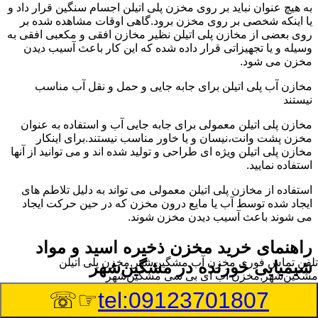
به هیچ عنوان نباید بر روی مخزن پلی اتیلن اجسام سنگین قرار داد و
یا اینکه شخصی بر روی مخزن برود.گاهی اوقات مشاهده شده بر
روی بعضی از مخازن پلی اتیلن نظیر مخازن افقی و مکعبی افقی به
وسیله و یا تجهیزاتی قرار داده شده که این کار باعث آسیب دیدن
مخزن می شود.
مخازن آب پلی اتیلن برای جابه جایی و حمل و نقل آب مناسب
نیستند
مخازن پلی اتیلن معمولی برای جابه جایی آب و استفاده به عنوان
مخزن پشت وانت،نیسان و یا خاور مناسب نیستند.برای اینکار
مخازن پلی اتیلن ویژه ای طراحی و تولید شده اند و می توانید از آنها
استفاده نمایید.
استفاده از مخازن پلی اتیلن معمولی می تواند به دلیل تلاطم های
ایجاد شده توسط آب یا مایع درون مخزن که در حین حرکت ایجاد
می شوند باعث آسیب دیدن مخزن شوند.
راهنمای خرید مخزن ذخیره اسید و مواد
تلفن تماس فوری
مخزن آب مشگین‌شهر,مخزن پلی اتیلن
شیمیایی خورنده در مشگین‌شهر
مشگین‌شهر,مخزن آب ای بی سی مشگین‌شهر
☞☏
tel:09123701807
مخزن ذخیره اسید و مواد شیمیایی باید به گونه ای تولید شوند که
بتوانند در برابر چگالی نسبتا بالا و خورندگی انواع اسیدها مقاومت