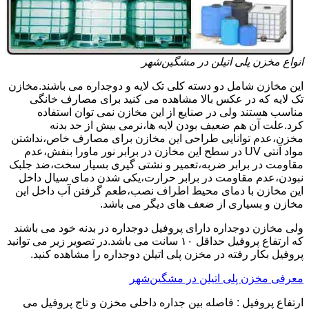
انواع مخزن پلی اتیلن در مشگین‌شهر
این مخازن شامل دو دسته کلی تک لایه و دوجداره می باشند.مخازن
تک لایه که در عکس بالا مشاهده می کنید برای مصارف خانگی
مناسب هستند ولی در صنایع از این مخازن نمی توان استفاده
کرد.علت آن هم ضعیف بودن لایه ها،نرمی بیش از حد بدنه
مخزن،عدم توانایی طراحی این مخازن برای مصارف خاص،نداشتن
مواد آنتی UV در سطح این مخازن در برابر نور ماورا بنفش،عدم
مقاومت در برابر ضربه،تعمیر و نشتی گیری بسیار سخت،ضد جلبک
نبودن،عدم مقاومت در برابر حرارت،یکی شدن دمای سیال داخل
این مخازن با دمای محیط اطراف نصب،طعم گرفتن آب داخل این
مخازن و بسیاری از ضعف های دیگر می باشد.
ولی مخازن دوجداره دارای پروفیل دوجداره در بدنه خود می باشند
که ارتفاع پروفیل حداقل ۱۰ سانت می باشد.در تصویر زیر می توانید
پروفیل بکار رفته در مخزن پلی اتیلن دوجداره را مشاهده کنید.
معرفی مخزن پلی اتیلن در مشگین‌شهر
ارتفاع پروفیل : فاصله بین جداره داخلی مخزن و تاج پروفیل می