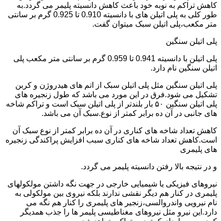
کاهش تراکم به نوبه خود باعث کاهش دانسیته پلیمر می گردد.به
طور کلی به پلی اتیلن های با دانسیته 0.910 تا 0.925 گرم بر سانتی
متر مکعب،پلی اتیلن سبک میتوان گفت.
پلی اتیلن سنگین
پلی اتیلن با دانسیته 0.941 تا 0.959 گرم بر سانتی متر مکعب پلی
اتیلن سنگین نام دارد.
پلی اتیلن سنگین مثل پلی اتیلن سبک از اتم های هیدروژن و کربن
تشکیل می شود.فرق در این مورد می باشد که طول زنجیره های
پلی اتیلن سنگین ۵۰ بار بلندتر از پلی اتیلن سبک است و تراکم شاخه
های جانبی در آن ده برابر کمتر از نوع.سبک آن می باشد.
کاهش تعداد شاخه های کناری در آن ده برابر کمتر از نوع سبک آن
است.کاهش تعداد شاخه های کناری سبب افزایش پراکندگی زنجیره
های پلیمری
و در نتیجه بالا رفتن دانسیته پلیمر می گردد.
نیروهای فیزیکی یا شیمیایی خارجی در جهت نگه داشتن مولکولهای
پلیمری در کنار هم دیگر نقشی ندارند بلکه نیروی بین مولکولی به
نام نیرویی واندروالسی،زنجیر های پلیمری را کنار هم نگه می
دارد.این نیرو مثل نیروهای مغناطیسی پلیمر ها را جذب همدیگر