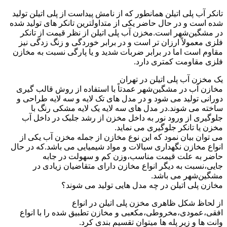
تانکر آب پلی اتیلن همانطور که از نامش پیداست از پلی اتیلن تولید
شده است و در حال حاضر یکی از متداولترین تانکر های تولید شده
در مشگین‌شهر است.مخزن آب پلی اتیلن از نظر قیمت از تانکر
فلزی معمولاً ارزان تر است و در برابر خوردگی و زنگ زدگی نیز
مقاوم است اما در برابر ضربات شدید و یا پارگی نسبت به مخازن
فلزی مقاومت کمتری دارد.
یک مخزن آب پلی اتیلن در تهران
مخازن آب در مشگین‌شهر عمدتاً با استفاده از روش قالب گیری
دورانی تولید می شود و در مدل های تک لایه و سه لایه طراحی و
ساخته می شوند.در مدل های سه لایه یک لایه مشکی رنگ با
جلوگیری از ورود نور به داخل مخزن از رشد جلبک در داخل آب
مخزن یا تانکر جلوگیری می نماید.
می توان بیان نمود که این نوع مخازن از جمله مخزن آب یکی از
انواع مخازن نگهداری سیالات و مواد شیمیایی می باشد.که در حال
حاضر به علت قیمت مناسب،وزن کم و سهولت در جابه
جایی،نسبت به دیگر انواع مخازن دارای متقاضیان زیادی در
مشگین‌شهر می باشد.
مخازن پلی اتیلن در چه مدل هایی تولید می شوند؟
از لحاظ شکل ظاهری مخزن پلی اتیلن در انواع
افقی،عمودی،مخروطی،مکعبی و مخازن تطبیق شده را با انواع
وانت ها و زیر پله ها میتوان تقسیم بندی کرد.