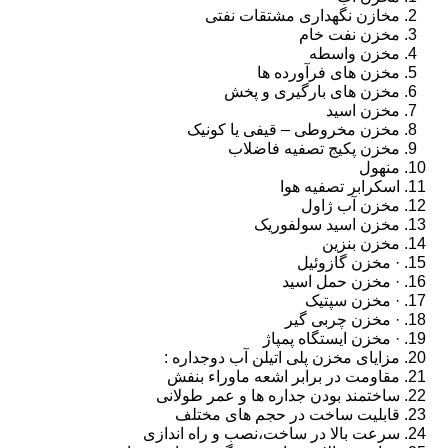
مخازن نگهداری مشتقات نفتی
مخزن نفت خام
مخزن واسطه
مخزن های فرآورده ها
مخزن های بارگیری و پخش
مخزن اسید
مخزن مخروطی – قیفی یا کونیک
مخزن پکیج تصفیه فاضلاب
منهول
اسکرابر تصفیه هوا
مخزن آب ژاول
مخزن اسید سولفوریک
مخزن بنزین
· مخزن گازوئیل
· مخزن حمل اسید
· مخزن سپتیک
· مخزن چربی گیر
· مخزن ایستگاه پمپاژ
مزایای مخزن پلی اتیلن آب دوجداره :
مقاومت در برابر اشعه ماوراء بنفش
ساختمند بودن جداره ها و عمر طولانی
قابلیت ساخت در حجم های مختلف
سرعت بالا در ساخت،نصب و راه اندازی