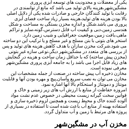
یکی از معضلات و محدودیت های توسعه آبزی پروری
مشگین‌شهر،هزینه بالای تولید می باشد که مانع از توانمندی در
رقابت با تولید کنندگان خارجی و صادرات شده یکی از دلایل اصلی
بالا بودن هزینه های تولید،هزینه بسیار زیاد ساخت فضای آبزی
پروری می باشد.شکل و اندازه مخزن بستگی به مساحت و شکل
هندسی زمین،دبی و کیفیت آب قابل دسترس،گونه،سایز و تراکم
ماهی،بافت زمین،موقعیت جغرافیایی و شیب زمین دارد.
استخر های بتونی با بتن مسلح و غیر مسلح و یا ترکیب این دو ساخته
می شود.شرکت مخزن سازان با هدف کاهش هزینه های تولید و پس
از بررسی های متعدد در مشگین‌شهر دیگر،نوعی سازه غیر بتونی
(مخزن پیش ساخته) که با حداقل زمان ساخت و هزینه در گنجایش
های زیاد قابل اجرا می باشد را به جامعه آبزی پروری مشگین‌شهر
معرفی نموده است.
مخازن ذخیره آب پیش ساخته در صنعت از جمله مشخصات این
مخازن می توان به نصب سریع وآسان,پیچ و مهره بودن آنها و قابلیت
مونتاژ و دمونتاژ و استحکام بالا آنها اشاره نمود.
امروزه حفاظت از منابع با ارزش آب های زیر زمینی و خاک و
قوانین سخت گیرانه زیست محیطی در خصوص عدم نشت مواد
آلوده کننده خاک و محیط زیست و همچنین لزوم ذخیره سازی و
استفاده بهینه از منابع آب باعث شده است تا استفاده در بسیاری از
پروژه های مرتبط با زمین و آب متداول گردد.
مخزن آب در مشگین‌شهر