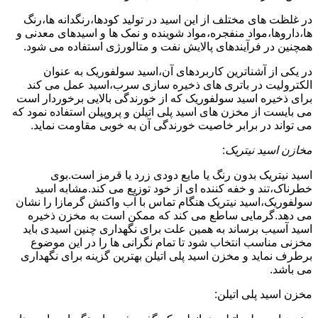
در غلظت های مختلف از این اسید در تولید کودها،رنگدانه ها،رنگ
ها،داروها،مواد منفجره،مواد شوینده و نمک ها و اسیدهای معدنی و
همچنین در فرآیندهای پالایش نفت و متالورژی استفاده می شود.
در یکی از آشناترین کاربردهای آن،اسید سولفوریک به عنوان
الکترولیت در باتری های ذخیره سازی سرب،اسید عمل می کند
برای ذخیره اسید سولفوریک که از خورندگی بالایی برخوردار است
می بایست از مخزن های اسید پلی اتیلن و پروپیلن استفاده نمود که
می تواند در برابر خاصیت خورندگی آن به خوبی مقاومت نماید.
مخازن اسید نیتریک
:
اسید نیتریک بدون رنگ یا مایع دودی زرد یا قرمز است.بوی
خطرناک،تند و خفه کننده ای از خود توزیع می کند.مشابه اسید
سولفوریک،اسید نیتریک هنگام تماس با آب واکنش گرمازا را نشان
می دهد.گرمایی ساطع می کند که ممکن است به مخزن ذخیره
اسید آسیب برساند به همین علت برای نگهداری چنین اسیدی باید
مخزنی مناسب انتخاب شود تا تمام نگرانی ها را در این موضوع
برطرف نماید و مخزن اسید پلی اتیلن بهترین گزینه برای نگهداری
می باشد.
مخزن اسید پلی اتیلن: