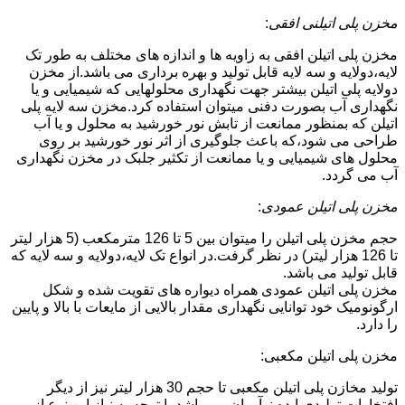
مخزن پلی اتیلنی افقی
:
مخزن پلی اتیلن افقی به زاویه ها و اندازه های مختلف به طور تک
لایه،دولایه و سه لایه قابل تولید و بهره برداری می باشد.از مخزن
دولایه پلی اتیلن بیشتر جهت نگهداری محلولهایی که شیمیایی و یا
نگهداری آب بصورت دفنی میتوان استفاده کرد.مخزن سه لایه پلی
اتیلن که بمنظور ممانعت از تابش نور خورشید به محلول و یا آب
طراحی می شود،که باعث جلوگیری از اثر نور خورشید بر روی
محلول های شیمیایی و یا ممانعت از تکثیر جلبک در مخزن نگهداری
آب می گردد.
مخزن پلی اتیلن عمودی
:
حجم مخزن پلی اتیلن را میتوان بین 5 تا 126 مترمکعب (5 هزار لیتر
تا 126 هزار لیتر) در نظر گرفت.در انواع تک لایه،دولایه و سه لایه که
قابل تولید می باشد.
مخزن پلی اتیلن عمودی همراه دیواره های تقویت شده و شکل
ارگونومیک خود توانایی نگهداری مقدار بالایی از مایعات با بالا و پایین
را دارد.
مخزن پلی اتیلن مکعبی:
تولید مخازن پلی اتیلن مکعبی تا حجم 30 هزار لیتر نیز از دیگر
افتخارات تولیدی ایده نوآوران می باشد.با توجه به نیاز این نوع از