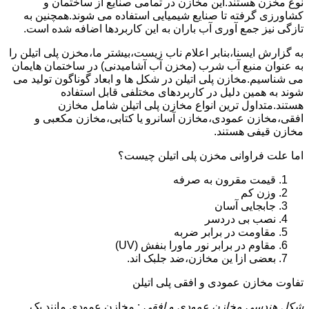
نوع مخزن هستند.این مخازن در تمامی صنایع از ساختمان و
کشاورزی گرفته تا صنایع شیمیایی استفاده می شوند.همچنین به
تازگی نیز جمع آوری آب باران به این کاربردها اضافه شده است.
به گزارش ایسنا،بنابر اعلام ناب زیست،بیشتر ما،مخزن پلی اتیلن را
به عنوان منبع آب شرب (مخزن آب آشامیدنی) در ساختمان هایمان
می شناسیم.مخازن پلی اتیلن در شکل ها و ابعاد گوناگون تولید می
شوند به همین دلیل در کاربردهای مختلفی قابل استفاده
هستند.متداول ترین انواع مخازن پلی اتیلن شامل مخازن
افقی،مخازن عمودی،مخازن آسانرو یا کتابی،مخازن مکعبی و
مخازن قیفی هستند.
اما علت فراوانی مخزن پلی اتیلن چیست؟
قیمت مقرون به صرفه
وزن کم
جابجایی آسان
نصب بی دردسر
مقاومت در برابر ضربه
مقاوم در برابر نور ماورا بنفش (UV)
بعضی ازا ین مخازن،ضد جلبک اند.
تفاوت مخازن عمودی و افقی پلی اتیلن
شکل هندسی مخازن عمودی و افقی
: مخازن عمودی مانند یک