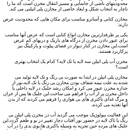
محدودیتهای ناشی از جانمایی و مسیر انتقال مخزن است که ما را
ناچار به انتخاب شکل و ابعاد خاصی از مخازن پلی اتیلنی می کند.
مخازن کتابی و آسانرو مناسب برای مکان هایی که محدودیت عرض
دارند:
یکی پر طرفدارترین مخازن انواع کتابی است که عرض آنها مناسب
برای عبور دادن مخزن از درگاه های باریک و دربهای کم عرض
است.این مخازن در کنار دیوار در فضای پیلوت و پارکینگ نیز
پرکاربرد هستند.
مخزن آب پلی اتیلن سه لایه یا تک لایه؟ کدام یک انتخاب بهتری
است؟
مخازن پلی اتیلن در ابتدا به صورت بی رنگ و تک لایه تولید می
شدند.به علت نیمه شفاف بودن مخازن بی رنگ یا تک لایه،نور از
جداره مخزن عبور می کرد و امکان رشد جلبک در لایه داخلی یا
داخل مخزن پر از آب را فراهم می ساخت.این جلبک ها پس از خزان
و مرگ غذای باکتری های بی هوازی را فرهم می کردند که از بدن
آنها تغذیه می کردند.
این فعالیت بیولوژیک موجب می گردید آب در مخزن پلی اتیلن بی
رنگ یا تاک لایه در حضور نور آفتاب دچار تغییر در بو و طعم گردد.این
جلبک های مرده حین تجزیه به وسیله باکتری ها،بوی بدی را در آب