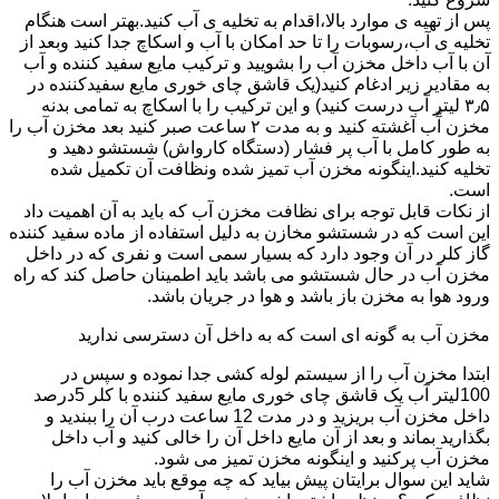
پس از تهیه ی موارد بالا،اقدام به تخلیه ی آب کنید.بهتر است هنگام
تخلیه ی آب،رسوبات را تا حد امکان با آب و اسکاچ جدا کنید وبعد از
آن با آب داخل مخزن آب را بشویید و ترکیب مایع سفید کننده و آب
به مقادیر زیر ادغام کنید(یک قاشق چای خوری مایع سفیدکننده در
۳٫۵ لیتر آب درست کنید) و این ترکیب را با اسکاچ به تمامی بدنه
مخزن آّب آغشته کنید و به مدت ۲ ساعت صبر کنید بعد مخزن آب را
به طور کامل با آب پر فشار (دستگاه کارواش) شستشو دهید و
تخلیه کنید.اینگونه مخزن آب تمیز شده ونظافت آن تکمیل شده
است.
از نکات قابل توجه برای نظافت مخزن آب که باید به آن اهمیت داد
این است که در شستشو مخازن به دلیل استفاده از ماده سفید کننده
گاز کلر در آن وجود دارد که بسیار سمی است و نفری که در داخل
مخزن آب در حال شستشو می باشد باید اطمینان حاصل کند که راه
ورود هوا به مخزن باز باشد و هوا در جریان باشد.
مخزن آب به گونه ای است که به داخل آن دسترسی ندارید
ابتدا مخزن آب را از سیستم لوله کشی جدا نموده و سپس در
100لیتر آب یک قاشق چای خوری مایع سفید کننده با کلر 5درصد
داخل مخزن آب بریزید و در مدت 12 ساعت درب آن را ببندید و
بگذارید بماند و بعد از آن مایع داخل آن را خالی کنید و آب داخل
مخزن آب پرکنید و اینگونه مخزن تمیز می شود.
شاید این سوال برایتان پیش بیاید که چه موقع باید مخزن آب را