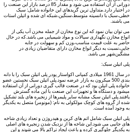
دورانی از آن استفاده می شود و مقدار 85 درصد بازار این صنعت را
در اختیار دارد.متداول ترین گریدهای این خانواده شامل: سبک
خطی،سبک با دانسیته متوسط،سنگین،شبکه ای شده و اتیلن استات
می باشند.
می توان بیان نمود که این نوع مخازن از جمله مخزن آب یکی از
انواع مخازن نگهداری سیالات و مواد شیمیایی می باشد.که در حال
حاضر به علت قیمت مناسب،وزن کم و سهولت در جابه
جایی،نسبت به دیگر انواع مخازن دارای متقاضیان زیادی در
مشگین‌شهر می باشد.
پلی اتیلن سبک:
در سال 1961 میلادی کمپانی اکواستار پودر پلی اتیلن سبک را با دانه
بندی 500 میکرون به بازار عرضه نمود.پلی اتیلن سبک نخستین عضو
خانواده پلی اتیلن بود که در صنعت قالب گیری دورانی از آن استفاده
میشود و دستگاه ها و تجهیزات این صنعت با این ماده گسترش
یافتند.پلی اتیلن سبک مشابه سایر پلیمرها از زنجیره های بلند تشکیل
شده از گروه های کوچک مولکولی به نام: (مونومر) متصل به یکدیگر
به وجود آمده است.
پلی اتیلن سبک شامل اتم های کربن و هیدروژن و تعداد زیادی شاخه
های جانبی می شود.این شاخه ها از نزدیک شدن زنجیره های اصلی
به یکدیگر جلوگیری کرده و باعث ایجاد تراکم بالا می شوند و این