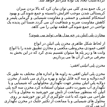
کرده،سبب ایجاد یک توده متراکم خواهد شد.
در یک جمع بندی کلی می توان بیان کرد که بالا بردن میزان
کریستالی شدن موجب افزایش دانسیته و جمع شوندگی و بهبود
استحکام کششی و خمشی و مقاومت شیمیایی و گرمایی پلیمر و
کاهش مقاومت ضربه و شفافیت آن می گردد.ضمناً این پدیده یک
نواختی در جمع شوندگی قطعه نهایی را می کاهد.
مخازن پلی اتیلن در چه مدل هایی تولید می شوند؟
از لحاظ شکل ظاهری مخزن پلی اتیلن در انواع
افقی،عمودی،مخروطی،مکعبی و مخازن تطبیق شده را با انواع
وانت ها و زیر پله ها میتوان تقسیم بندی کرد که در این بخش به
معرفی برخی از آن ها می پردازیم.
مخزن پلی اتیلنی افقی:
مخزن پلی اتیلن افقی به زاویه ها و اندازه های مختلف به طور تک
لایه،دولایه و سه لایه قابل تولید و بهره برداری می باشد.از مخزن
دولایه پلی اتیلن بیشتر جهت نگهداری محلولهایی که شیمیایی و یا
نگهداری آب بصورت دفنی میتوان استفاده کرد.مخزن سه لایه پلی
اتیلن که بمنظور ممانعت از تابش نور خورشید به محلول و یا آب
طراحی می شود،که باعث جلوگیری از اثر نور خورشید بر روی
محلول های شیمیایی و یا ممانعت از تکثیر جلبک در مخزن نگهداری
آب می گردد.