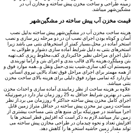
زمینه طراحی و ساخت مخزن پیش ساخته و مخازن آب در
مشگین‌شهر میباشد.
قیمت مخزن آب پیش ساخته در مشگین‌شهر
هزینه ساخت مخزن آب در مشگین‌شهر پیش ساخته بدلیل نصب
آسان و کوتاه بودن اجرای نصب آن در دو مرحله زیر سازی و نصب
استخر آماده در محل،بسیار کمتر از استخرهای بتنی می باشد زیرا
استخرهای بتنی به دلیل شرایط آماده سازی دشوار و طولانی به
دلیل اجرای مراحلی نظیر خاکبرداری کف،مخلوط ریزی کف،تهیه
بتن ومیلگرد،هزینه بالای قالب بندی و اجرای بتن و آراما توربندی
وسیستم آن،کف سازی،شیب بندی،حمل ونقل و...همه موارد فوق و
از همه مهمتر برای اجرای مراحل فوق تعداد بالایی نیروی انسانی
نیازدارد که تمامی موارد فوق دلیلی برای هزینه بالای ساخت مخزن
بتنی میباشد.
علاوه بر هزینه ساخت از نظر زمانبندی آماده سازی و احداث مخزن
بتنی در بهترین شرایط حداقل به 25 روز زمان نیاز دارد درصورتیکه
اجرای کامل مخزن پیش ساخته حداکثر 4 روززمان می برد.از نظر
مساحت زمین نیز مخزن پیش ساخته در حداقل متراژ زمین قابل
اجرا میباشند در صورتیکه برای منبع های بتنی مساحت بیشتری از
زمین نیاز میباشد.لازم به ذکر است که افزایش قطر استخر ها یا
افزایش تعداد و نحوه چیدمان در طراحی مخازن پیش ساخته می
تواند مقدار زمین حاشیه استخر ها را کاهش دهد.