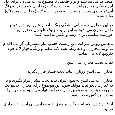
متصاعد می ساختند و بو و طعمی نا مطبوع به آب می داد.برای حل
این مشکل مخازن ابتدا به صورت دو لایه (مخازنی که بیشتر به رنگ
آبی تولید می شدند) و سپس به صورت سه لایه (مخازن سفید رنگ)
تولید شدند.
در این مخازن لایه میانی مشکی رنگ مانع از عبور نور خورشید به
داخل مخزن می شود.به این ترتیب جلبک ها بدون حضور نور
خورشید شانسی برای رشد و تکثیر پیدا نمی کنند.
با همین روش شرکت ناب زیست حسب نیاز مشتریان گرامی اقدام
به تولید مخازن دو لایه رنگی،سه لایه سفید و رنگی،چهار لایه،فوم
دار،پنج لایه می نماید.
نکات نصب مخازن پلی اتیلن
مخازن پلی اتیلن روتاری نباید تحت فشار قرار بگیرند
مخازن آب پلی اتیلن به هیچ عنوان نباید تحت فشار قرار بگیرند و یا
به عبارت دیگر نباید هوابند شوند.این موضوع برای مخازن حجیم یک
ضرورت هست و به همین دلیل حتماً پیشنهاد می شود بر روی آنها
ونت یا هواکش نصب شود.
از قرار دادن اجسام سنگین بر روی بدنه مخازن پلی اتیلن خود داری
نمایید