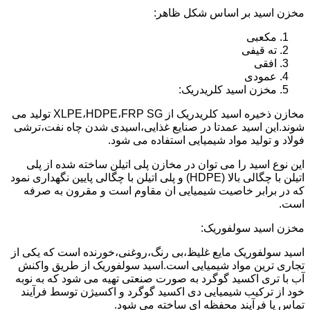
مخزن اسید بر اساس شکل ظاهر:
مکعبی
ته قیفی
افقی
عمودی
مخزن اسید کلریدریک:
مخازن ذخیره اسید کلریدریک از XLPE،HDPE،FRP SG تولید می
شوند.این اسید عمدتا در صنایع غذایی،اسیدی شدن چاه نفت،ترشی
فولاد و تولید مواد شیمیایی استفاده می شود.
این نوع اسید را می توان در مخازن پلی اتیلن ساخته شده از پلی
اتیلن با چگالی بالا (HDPE) و پلی اتیلن با چگالی پایین نگهداری نمود
که در برابر خاصیت شیمیایی ان مقاوم است و مقرون به صرفه
است.
مخزن اسید سولفوریک:
اسید سولفوریک مایع غلیظ،بی رنگ،روغنی،خورنده است که یکی از
تجاری ترین مواد شیمیایی است.اسید سولفوریک از طریق واکنش
آب با تری اکسید گوگرد به صورت صنعتی تهیه می شود که به نوبه
خود از ترکیب شیمیایی دی اکسید گوگرد و اکسیژن توسط فرآیند
تماس یا فرآیند محفظه ای ساخته می شود.