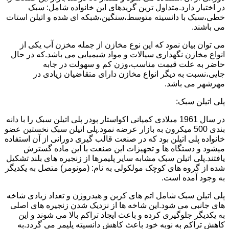
در اختیار دارد.متداول ترین گریدهای این خانواده شامل: سبک
خطی،سبک با دانسیته متوسط،سنگین،شبکه ای شده و اتیلن استات
می باشند.
می توان بیان نمود که این نوع مخازن از جمله مخزن آب یکی از
انواع مخازن نگهداری سیالات و مواد شیمیایی می باشد.که در حال
حاضر به علت قیمت مناسب،وزن کم و سهولت در جابه
جایی،نسبت به دیگر انواع مخازن دارای متقاضیان زیادی در
مهرشهر می باشد.
پلی اتیلن سبک:
در سال 1961 میلادی کمپانی اکواستار پودر پلی اتیلن سبک را با دانه
بندی 500 میکرون به بازار عرضه نمود.پلی اتیلن سبک نخستین عضو
خانواده پلی اتیلن بود که در صنعت قالب گیری دورانی از آن استفاده
میشود و دستگاه ها و تجهیزات این صنعت با این ماده گسترش
یافتند.پلی اتیلن سبک مشابه سایر پلیمرها از زنجیره های بلند تشکیل
شده از گروه های کوچک مولکولی به نام: (مونومر) متصل به یکدیگر
به وجود آمده است.
پلی اتیلن سبک شامل اتم های کربن و هیدروژن و تعداد زیادی شاخه
های جانبی می شود.این شاخه ها از نزدیک شدن زنجیره های اصلی
به یکدیگر جلوگیری کرده و باعث ایجاد تراکم بالا می شوند و این
کاهش تراکم به نوبه خود باعث کاهش دانسیته پلیمر می گردد.به