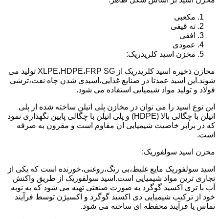
مکعبی
ته قیفی
افقی
عمودی
مخزن اسید کلریدریک:
مخازن ذخیره اسید کلریدریک از XLPE،HDPE،FRP SG تولید می
شوند.این اسید عمدتا در صنایع غذایی،اسیدی شدن چاه نفت،ترشی
فولاد و تولید مواد شیمیایی استفاده می شود.
این نوع اسید را می توان در مخازن پلی اتیلن ساخته شده از پلی
اتیلن با چگالی بالا (HDPE) و پلی اتیلن با چگالی پایین نگهداری نمود
که در برابر خاصیت شیمیایی ان مقاوم است و مقرون به صرفه
است.
مخزن اسید سولفوریک:
اسید سولفوریک مایع غلیظ،بی رنگ،روغنی،خورنده است که یکی از
تجاری ترین مواد شیمیایی است.اسید سولفوریک از طریق واکنش
آب با تری اکسید گوگرد به صورت صنعتی تهیه می شود که به نوبه
خود از ترکیب شیمیایی دی اکسید گوگرد و اکسیژن توسط فرآیند
تماس یا فرآیند محفظه ای ساخته می شود.