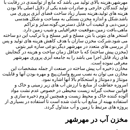
مهرشهر،هزینه بالای تولید می باشد که مانع از توانمندی در رقابت با
تولید کنندگان خارجی و صادرات شده یکی از دلایل اصلی بالا بودن
هزینه های تولید،هزینه بسیار زیاد ساخت فضای آبزی پروری می
باشد.شکل و اندازه مخزن بستگی به مساحت و شکل هندسی
زمین،دبی و کیفیت آب قابل دسترس،گونه،سایز و تراکم
ماهی،بافت زمین،موقعیت جغرافیایی و شیب زمین دارد.
استخر های بتونی با بتن مسلح و غیر مسلح و یا ترکیب این دو ساخته
می شود.شرکت مخزن سازان با هدف کاهش هزینه های تولید و پس
از بررسی های متعدد در مهرشهر دیگر،نوعی سازه غیر بتونی
(مخزن پیش ساخته) که با حداقل زمان ساخت و هزینه در گنجایش
های زیاد قابل اجرا می باشد را به جامعه آبزی پروری مهرشهر
معرفی نموده است.
مخازن ذخیره آب پیش ساخته در صنعت از جمله مشخصات این
مخازن می توان به نصب سریع وآسان,پیچ و مهره بودن آنها و قابلیت
مونتاژ و دمونتاژ و استحکام بالا آنها اشاره نمود.
امروزه حفاظت از منابع با ارزش آب های زیر زمینی و خاک و
قوانین سخت گیرانه زیست محیطی در خصوص عدم نشت مواد
آلوده کننده خاک و محیط زیست و همچنین لزوم ذخیره سازی و
استفاده بهینه از منابع آب باعث شده است تا استفاده در بسیاری از
پروژه های مرتبط با زمین و آب متداول گردد.
مخزن آب در مهرشهر