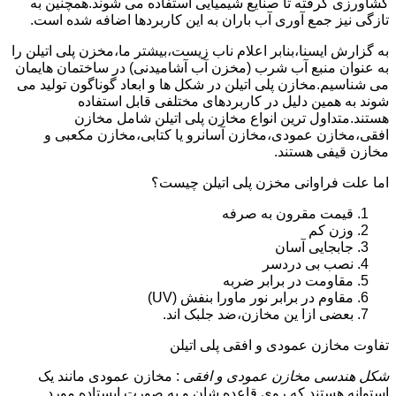
کشاورزی گرفته تا صنایع شیمیایی استفاده می شوند.همچنین به
تازگی نیز جمع آوری آب باران به این کاربردها اضافه شده است.
به گزارش ایسنا،بنابر اعلام ناب زیست،بیشتر ما،مخزن پلی اتیلن را
به عنوان منبع آب شرب (مخزن آب آشامیدنی) در ساختمان هایمان
می شناسیم.مخازن پلی اتیلن در شکل ها و ابعاد گوناگون تولید می
شوند به همین دلیل در کاربردهای مختلفی قابل استفاده
هستند.متداول ترین انواع مخازن پلی اتیلن شامل مخازن
افقی،مخازن عمودی،مخازن آسانرو یا کتابی،مخازن مکعبی و
مخازن قیفی هستند.
اما علت فراوانی مخزن پلی اتیلن چیست؟
قیمت مقرون به صرفه
وزن کم
جابجایی آسان
نصب بی دردسر
مقاومت در برابر ضربه
مقاوم در برابر نور ماورا بنفش (UV)
بعضی ازا ین مخازن،ضد جلبک اند.
تفاوت مخازن عمودی و افقی پلی اتیلن
شکل هندسی مخازن عمودی و افقی
: مخازن عمودی مانند یک
استوانه هستند که روی قاعده شان و به صورت ایستاده مورد