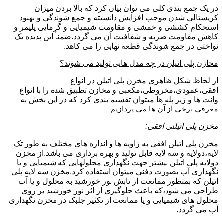
در یک جمع بندی کلی می توان بیان کرد که بالا بردن میزان
کریستالی شدن موجب افزایش دانسیته و جمع شوندگی و بهبود
استحکام کششی و خمشی و مقاومت شیمیایی و گرمایی پلیمر و
کاهش مقاومت ضربه و شفافیت آن می گردد.ضمناً این پدیده یک
نواختی در جمع شوندگی قطعه نهایی را می کاهد.
مخازن پلی اتیلن در چه مدل هایی تولید می شوند؟
از لحاظ شکل ظاهری مخزن پلی اتیلن در انواع
افقی،عمودی،مخروطی،مکعبی و مخازن تطبیق شده را با انواع
وانت ها و زیر پله ها میتوان تقسیم بندی کرد که در این بخش به
معرفی برخی از آن ها می پردازیم.
مخزن پلی اتیلنی افقی:
مخزن پلی اتیلن افقی به زاویه ها و اندازه های مختلف به طور تک
لایه،دولایه و سه لایه قابل تولید و بهره برداری می باشد.از مخزن
دولایه پلی اتیلن بیشتر جهت نگهداری محلولهایی که شیمیایی و یا
نگهداری آب بصورت دفنی میتوان استفاده کرد.مخزن سه لایه پلی
اتیلن که بمنظور ممانعت از تابش نور خورشید به محلول و یا آب
طراحی می شود،که باعث جلوگیری از اثر نور خورشید بر روی
محلول های شیمیایی و یا ممانعت از تکثیر جلبک در مخزن نگهداری
آب می گردد.