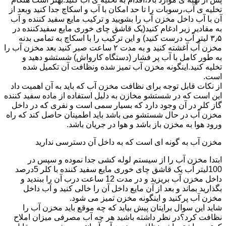
تخلیه ی آب،رسوبات را تا حد امکان با آب و اسکاچ جدا کنید وبعد از
آن با آب داخل مخزن آب را بشویید و ترکیب مایع سفید کننده و آب
به مقادیر زیر ادغام کنید(یک قاشق چای خوری مایع سفیدکننده در
۳٫۵ لیتر آب درست کنید) و این ترکیب را با اسکاچ به تمامی بدنه
مخزن آّب آغشته کنید و به مدت ۲ ساعت صبر کنید بعد مخزن آب را
به طور کامل با آب پر فشار (دستگاه کارواش) شستشو دهید و
تخلیه کنید.اینگونه مخزن آب تمیز شده ونظافت آن تکمیل شده
است.
از نکات قابل توجه برای نظافت مخزن آب که باید به آن اهمیت داد
این است که در شستشو مخازن به دلیل استفاده از ماده سفید کننده
گاز کلر در آن وجود دارد که بسیار سمی است و نفری که در داخل
مخزن آب در حال شستشو می باشد باید اطمینان حاصل کند که راه
ورود هوا به مخزن باز باشد و هوا در جریان باشد.
مخزن آب به گونه ای است که به داخل آن دسترسی ندارید
ابتدا مخزن آب را از سیستم لوله کشی جدا نموده و سپس در
100لیتر آب یک قاشق چای خوری مایع سفید کننده با کلر 5درصد
داخل مخزن آب بریزید و در مدت 12 ساعت درب آن را ببندید و
بگذارید بماند و بعد از آن مایع داخل آن را خالی کنید و آب داخل
مخزن آب پرکنید و اینگونه مخزن تمیز می شود.
شاید این سوال برایتان پیش بیاید که چه موقع باید مخزن آب را
نظافت کرد؟در نظر داشته باشید هر چه آب مصرفی میزان املاح