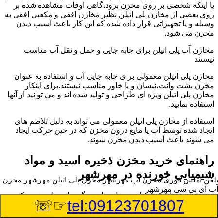
یا اینکه شخصی بر روی مخزن برود.گاهی اوقات مشاهده شده بر
روی بعضی از مخازن پلی اتیلن نظیر مخازن افقی و مکعبی افقی به
وسیله و یا تجهیزاتی قرار داده شده که این کار باعث آسیب دیدن
مخزن می شود.
مخازن آب پلی اتیلن برای جابه جایی و حمل و نقل آب مناسب
نیستند
مخازن پلی اتیلن معمولی برای جابه جایی آب و استفاده به عنوان
مخزن پشت وانت،نیسان و یا خاور مناسب نیستند.برای اینکار
مخازن پلی اتیلن ویژه ای طراحی و تولید شده اند و می توانید از آنها
استفاده نمایید.
استفاده از مخازن پلی اتیلن معمولی می تواند به دلیل تلاطم های
ایجاد شده توسط آب یا مایع درون مخزن که در حین حرکت ایجاد
می شوند باعث آسیب دیدن مخزن شوند.
راهنمای خرید مخزن ذخیره اسید و مواد
شیمیایی خورنده در مهرشهر
تلفن تماس فوری
مخزن آب مهرشهر,مخزن پلی اتیلن مهرشهر,مخزن
آب ای بی سی مهرشهر
مخزن ذخیره اسید و مواد شیمیایی باید به گونه ای تولید شوند که
☞☏
tel:09123701807
بتوانند در برابر چگالی نسبتا بالا و خورندگی انواع اسیدها مقاومت
کافی داشته باشند.به همین دلیل نمی توان در هر مخزنی اسید و مواد