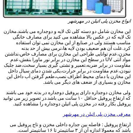
انواع مخزن پلی اتیلن در مهرشهر
این مخازن شامل دو دسته کلی تک لایه و دوجداره می باشند.مخازن
تک لایه که در عکس بالا مشاهده می کنید برای مصارف خانگی
مناسب هستند ولی در صنایع از این مخازن نمی توان استفاده
کرد.علت آن هم ضعیف بودن لایه ها،نرمی بیش از حد بدنه
مخزن،عدم توانایی طراحی این مخازن برای مصارف خاص،نداشتن
مواد آنتی UV در سطح این مخازن در برابر نور ماورا بنفش،عدم
مقاومت در برابر ضربه،تعمیر و نشتی گیری بسیار سخت،ضد جلبک
نبودن،عدم مقاومت در برابر حرارت،یکی شدن دمای سیال داخل
این مخازن با دمای محیط اطراف نصب،طعم گرفتن آب داخل این
مخازن و بسیاری از ضعف های دیگر می باشد.
ولی مخازن دوجداره دارای پروفیل دوجداره در بدنه خود می باشند
که ارتفاع پروفیل حداقل ۱۰ سانت می باشد.در تصویر زیر می توانید
پروفیل بکار رفته در مخزن پلی اتیلن دوجداره را مشاهده کنید.
معرفی مخزن پلی اتیلن در مهرشهر
ارتفاع پروفیل : فاصله بین جداره داخلی مخزن و تاج پروفیل می
باشد که معمولا اندازه آن از ۳ سانتیمتر تا ۱۶ سانتیمتر است.