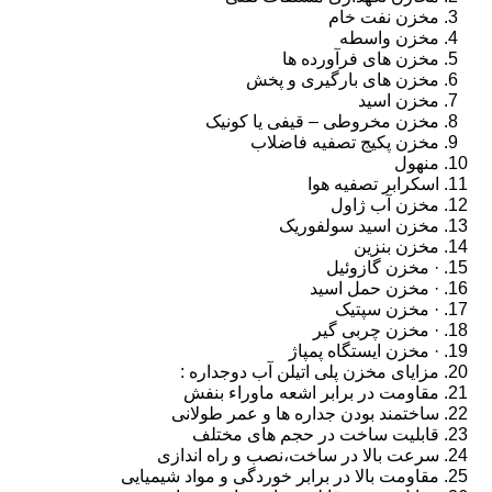
مخزن نفت خام
مخزن واسطه
مخزن های فرآورده ها
مخزن های بارگیری و پخش
مخزن اسید
مخزن مخروطی – قیفی یا کونیک
مخزن پکیج تصفیه فاضلاب
منهول
اسکرابر تصفیه هوا
مخزن آب ژاول
مخزن اسید سولفوریک
مخزن بنزین
· مخزن گازوئیل
· مخزن حمل اسید
· مخزن سپتیک
· مخزن چربی گیر
· مخزن ایستگاه پمپاژ
مزایای مخزن پلی اتیلن آب دوجداره :
مقاومت در برابر اشعه ماوراء بنفش
ساختمند بودن جداره ها و عمر طولانی
قابلیت ساخت در حجم های مختلف
سرعت بالا در ساخت،نصب و راه اندازی
مقاومت بالا در برابر خوردگی و مواد شیمیایی