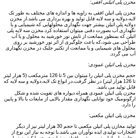
مخزن پلی اتیلنی افقی
:
مخزن پلی اتیلن افقی به زاویه ها و اندازه های مختلف به طور تک
لایه،دولایه و سه لایه قابل تولید و بهره برداری می باشد.از مخزن
دولایه پلی اتیلن بیشتر جهت نگهداری محلولهایی که شیمیایی و یا
نگهداری آب بصورت دفنی میتوان استفاده کرد.مخزن سه لایه پلی
اتیلن که بمنظور ممانعت از تابش نور خورشید به محلول و یا آب
طراحی می شود،که باعث جلوگیری از اثر نور خورشید بر روی
محلول های شیمیایی و یا ممانعت از تکثیر جلبک در مخزن نگهداری
آب می گردد.
مخزن پلی اتیلن عمودی
:
حجم مخزن پلی اتیلن را میتوان بین 5 تا 126 مترمکعب (5 هزار لیتر
تا 126 هزار لیتر) در نظر گرفت.در انواع تک لایه،دولایه و سه لایه که
قابل تولید می باشد.
مخزن پلی اتیلن عمودی همراه دیواره های تقویت شده و شکل
ارگونومیک خود توانایی نگهداری مقدار بالایی از مایعات با بالا و پایین
را دارد.
مخزن پلی اتیلن مکعبی:
تولید مخازن پلی اتیلن مکعبی تا حجم 30 هزار لیتر نیز از دیگر
افتخارات تولیدی ایده نوآوران می باشد.با توجه به نیاز این نوع از
مخازن پلی اتیلن در مهرشهر،اقدام به تولید هر چه با کیفیت تر این