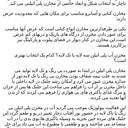
ناچار به انتخاب شکل و ابعاد خاصی از مخازن پلی اتیلنی می کند.
مخازن کتابی و آسانرو مناسب برای مکان هایی که محدودیت عرض
دارند:
یکی پر طرفدارترین مخازن انواع کتابی است که عرض آنها مناسب
برای عبور دادن مخزن از درگاه های باریک و دربهای کم عرض
است.این مخازن در کنار دیوار در فضای پیلوت و پارکینگ نیز
پرکاربرد هستند.
مخزن آب پلی اتیلن سه لایه یا تک لایه؟ کدام یک انتخاب بهتری
است؟
مخازن پلی اتیلن در ابتدا به صورت بی رنگ و تک لایه تولید می
شدند.به علت نیمه شفاف بودن مخازن بی رنگ یا تک لایه،نور از
جداره مخزن عبور می کرد و امکان رشد جلبک در لایه داخلی یا
داخل مخزن پر از آب را فراهم می ساخت.این جلبک ها پس از خزان
و مرگ غذای باکتری های بی هوازی را فرهم می کردند که از بدن
آنها تغذیه می کردند.
این فعالیت بیولوژیک موجب می گردید آب در مخزن پلی اتیلن بی
رنگ یا تاک لایه در حضور نور آفتاب دچار تغییر در بو و طعم گردد.این
جلبک های مرده حین تجزیه به وسیله باکتری ها،بوی بدی را در آب
متصاعد می ساختند و بو و طعمی نا مطبوع به آب می داد.برای حل