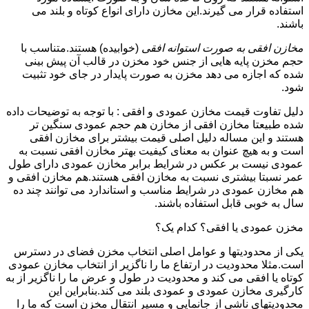
استفاده قرار می گیرند.این مخازن دارای انواع کوتاه و بلند می
باشند.
مخازن افقی به صورت استوانه افقی
(خوابیده) هستند.متناسب با
حجم مخزن پایه هایی از جنس خود مخزن در قالب آن پیش بینی
شده که اجازه می دهد مخزن به صورت پایدار در جای خود تثبیت
شود.
دلیل تفاوت قیمت مخازن عمودی و افقی : با توجه به توضیحات داده
شده طبیعتا مخازن افقی از مخازن هم حجم عمودی سنگین تر
هستند و این مساله دلیل اصلی قیمت بیشتر برای مخازن افقی
است و به هیچ عنوان به معنای کیفیت بهتر مخازن افقی نسبت به
عمودی نیست بر عکس در شرایط برابر مخازن عمودی دارای طول
عمر نسبتا بیشتری نسبت به مخازن افقی هستند.هم مخازن افقی و
هم مخازن عمودی در شرایط مناسب و استاندارد می توانند چند ده
سال به خوبی قابل استفاده باشند.
مخزن عمودی یا افقی؟ کدام یک؟
یکی از محدودیتها و عوامل اصلی انتخاب مخزن فضای در دسترس
است.مثلا محدودیت در ارتفاع ما را ناگزیر از انتخاب مخازن عمودی
کوتاه یا افقی می کند و محدودیت در طول و عرض ما را ناگزیر از به
کارگیری مخازن عمودی و عمودی بلند می کند.بنابراین این
محدودیتهای ناشی از جانمایی و مسیر انتقال مخزن است که ما را