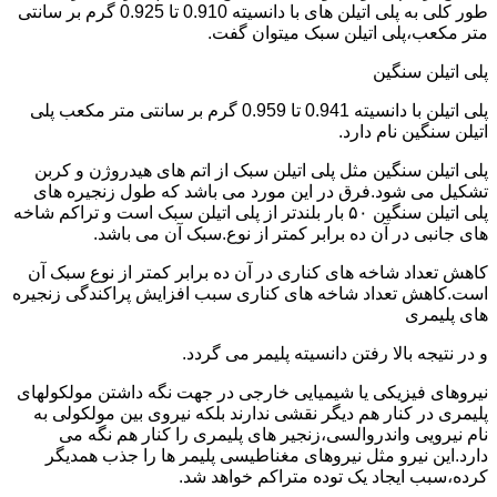
طور کلی به پلی اتیلن های با دانسیته 0.910 تا 0.925 گرم بر سانتی
متر مکعب،پلی اتیلن سبک میتوان گفت.
پلی اتیلن سنگین
پلی اتیلن با دانسیته 0.941 تا 0.959 گرم بر سانتی متر مکعب پلی
اتیلن سنگین نام دارد.
پلی اتیلن سنگین مثل پلی اتیلن سبک از اتم های هیدروژن و کربن
تشکیل می شود.فرق در این مورد می باشد که طول زنجیره های
پلی اتیلن سنگین ۵۰ بار بلندتر از پلی اتیلن سبک است و تراکم شاخه
های جانبی در آن ده برابر کمتر از نوع.سبک آن می باشد.
کاهش تعداد شاخه های کناری در آن ده برابر کمتر از نوع سبک آن
است.کاهش تعداد شاخه های کناری سبب افزایش پراکندگی زنجیره
های پلیمری
و در نتیجه بالا رفتن دانسیته پلیمر می گردد.
نیروهای فیزیکی یا شیمیایی خارجی در جهت نگه داشتن مولکولهای
پلیمری در کنار هم دیگر نقشی ندارند بلکه نیروی بین مولکولی به
نام نیرویی واندروالسی،زنجیر های پلیمری را کنار هم نگه می
دارد.این نیرو مثل نیروهای مغناطیسی پلیمر ها را جذب همدیگر
کرده،سبب ایجاد یک توده متراکم خواهد شد.