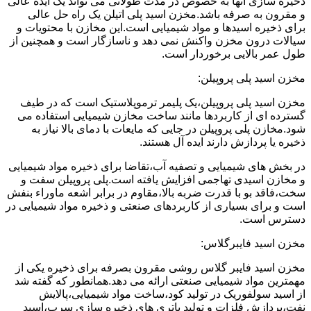
ذخیره سازی آنها به خصوص در مدت طولانی می تواند یک ایده عالی
و مقرون به صرفه باشد.مخزن اسید پلی اتیلن یک راه حل عالی
برای ذخیره اسیدها و مواد شیمیایی است.این مخازن با محتویات و
سیالات درون مخزن واکنش نمی دهد و ناسازگار است و همچنین از
طول عمر بالایی برخوردار است.
مخزن اسید پلی پروپیلن:
مخزن اسید پلی پروپیلن،یک پلیمر ترموپلاستیک است که در طیف
گسترده ای از کاربردها مانند ساخت مخازن شیمیایی استفاده می
شود.مخازن پلی پروپیلن در جایی که مایعات با دمای بالا نیاز به
ذخیره یا پردازش دارند ایده آل هستند.
در بخش های شیمیایی و تصفیه آب،تقاضا برای ذخیره مواد شیمیایی
و مخازن اسیدی تهاجمی افزایش یافته است.پلی پروپیلن سفت و
سخت،فاقد بو با قدرت ضربه بالا،مقاوم در برابر اشعه ماوراء بنفش
است و برای بسیاری از کاربردهای صنعتی و ذخیره مواد شیمیایی در
دسترس است.
مخزن اسید فایبرگلاس:
مخزن اسید فایبر گلاس روشی مقرون بصرفه برای ذخیره یکی از
مهمترین مواد شیمیایی صنعتی ارائه می دهد.همانطور که گفته شد
از اسید سولفوریک در تولید کود،ساخت مواد شیمیایی،پالایش
نفت،پردازش فلزات و تولید باتری های ذخیره سازی سرب،اسید