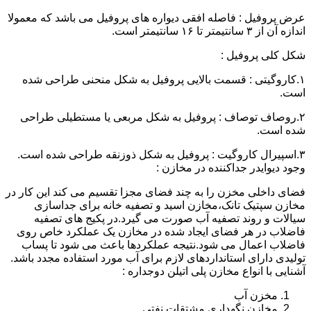
عرض پروفیل : فاصله افقی دیواره های پروفیل می باشد که معمولا
اندازه آن از ۳ سانتیمتر تا ۱۶ سانتیمتر است.
شکل کلی پروفیل :
۱.کاروگیتی : قسمت بالایی پروفیل به شکل منحنی طراحی شده
است.
۲.روصاف توصاف : پروفیل به شکل مربعی یا مستطیلی طراحی
شده است.
۳.اسپیرال کاروگیت : پروفیل به شکل ذوزنقه طراحی شده است.
وجود دیوایدر جداکننده در مخازن :
فضای داخلی مخزن را به چند فضای مجزا تقسیم می کند این کار در
مخازن سپتیک تانک،مخازن اسید و تصفیه خانه برای جداسازی
سیالات و روند تصفیه آب صورت می گیرد.در پکیج های تصفیه
فاضلاب در هر فضای ایجاد شده در مخازن یک عملکرد خاص روی
فاضلاب اعمال می شود.نتیجه عملکردها باعث می شود تا پساب
تولیدی دارای استانداردهای لازم برای آب مورد استفاده مجدد باشد.
آشنایی با انواع مخازن پلی اتیلن دوجداره :
مخزن آب
مخازن نگهداری مشتقات نفتی