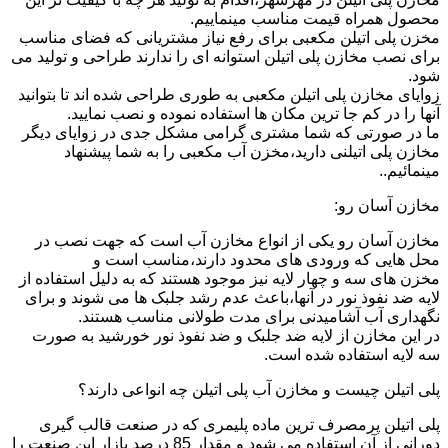
محصول همراه قیمت مناسب مینماییم.
مخزن پلی اتیلن مکعبی برای رفع نیاز مشتریانی که فضای مناسب
برای نصب مخازن پلی اتیلن استوانه ای را ندارند طراحی و تولید می
شود.
زوایای مخازن پلی اتیلن مکعبی به طوری طراحی شده اند تا بتوانید
آنها را در کم جا ترین مکان ها استفاده نموده و نصب نمایید.
ما در صورتی که شما مشتری گرامی مشکل جدی در زوایای دیگر
مخازن پلی اتیلنی دارید،مخزن آب مکعبی را به شما پیشنهاد
مینمائیم..
مخازن آسان رو:
مخازن آسان رو یکی از انواع مخازن آب است که جهت نصب در
محل هایی که ورودی های محدود دارند،مناسب است و
مخزن های سه و چهار لایه نیز موجود هستند که به دلیل استفاده از
لایه ضد نفوذ نور در آنها،باعث عدم رشد جلبک ها می شوند و برای
نگهداری آب آشامیدنی برای مدت طولانی مناسب هستند.
در این مخازن از لایه ضد جلبک و ضد نفوذ نور خورشید به صورت
سه لایه استفاده شده است.
پلی اتیلن چیست و مخازن آب پلی اتیلن چه انواعی دارند؟
پلی اتیلن پرمصرف ترین ماده پلیمری که در صنعت قالب گیری
دورانی از آن استفاده می شود و مقدار 85 درصد بازار این صنعت را