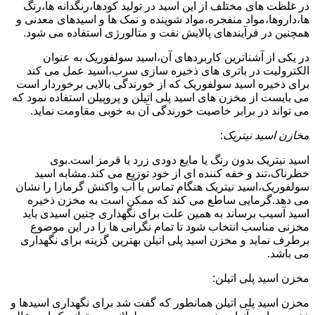
در غلظت های مختلف از این اسید در تولید کودها،رنگدانه ها،رنگ
ها،داروها،مواد منفجره،مواد شوینده و نمک ها و اسیدهای معدنی و
همچنین در فرآیندهای پالایش نفت و متالورژی استفاده می شود.
در یکی از آشناترین کاربردهای آن،اسید سولفوریک به عنوان
الکترولیت در باتری های ذخیره سازی سرب،اسید عمل می کند
برای ذخیره اسید سولفوریک که از خورندگی بالایی برخوردار است
می بایست از مخزن های اسید پلی اتیلن و پروپیلن استفاده نمود که
می تواند در برابر خاصیت خورندگی آن به خوبی مقاومت نماید.
مخازن اسید نیتریک
:
اسید نیتریک بدون رنگ یا مایع دودی زرد یا قرمز است.بوی
خطرناک،تند و خفه کننده ای از خود توزیع می کند.مشابه اسید
سولفوریک،اسید نیتریک هنگام تماس با آب واکنش گرمازا را نشان
می دهد.گرمایی ساطع می کند که ممکن است به مخزن ذخیره
اسید آسیب برساند به همین علت برای نگهداری چنین اسیدی باید
مخزنی مناسب انتخاب شود تا تمام نگرانی ها را در این موضوع
برطرف نماید و مخزن اسید پلی اتیلن بهترین گزینه برای نگهداری
می باشد.
مخزن اسید پلی اتیلن:
مخزن اسید پلی اتیلن همانطور که گفت شد برای نگهداری اسیدها و