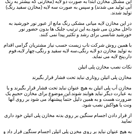
این مشکل مخازن ابتدا به صورت دو لایه (مخازنی که بیشتر به رنگ
آبی تولید می شدند) و سپس به صورت سه لایه (مخازن سفید رنگ)
تولید شدند.
در این مخازن لایه میانی مشکی رنگ مانع از عبور نور خورشید به
داخل مخزن می شود.به این ترتیب جلبک ها بدون حضور نور
خورشید شانسی برای رشد و تکثیر پیدا نمی کنند.
با همین روش شرکت ناب زیست حسب نیاز مشتریان گرامی اقدام
به تولید مخازن دو لایه رنگی،سه لایه سفید و رنگی،چهار لایه،فوم
دار،پنج لایه می نماید.
نکات نصب مخازن پلی اتیلن
مخازن پلی اتیلن روتاری نباید تحت فشار قرار بگیرند
مخازن آب پلی اتیلن به هیچ عنوان نباید تحت فشار قرار بگیرند و یا
به عبارت دیگر نباید هوابند شوند.این موضوع برای مخازن حجیم یک
ضرورت هست و به همین دلیل حتماً پیشنهاد می شود بر روی آنها
ونت یا هواکش نصب شود.
از قرار دادن اجسام سنگین بر روی بدنه مخازن پلی اتیلن خود داری
نمایید
به هیچ عنوان نباید بر روی مخزن پلی اتیلن اجسام سنگین قرار داد و