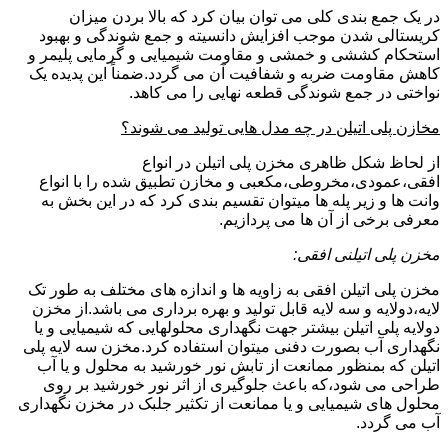
در یک جمع بندی کلی می توان بیان کرد که بالا بردن میزان
کریستالی شدن موجب افزایش دانسیته و جمع شوندگی و بهبود
استحکام کششی و خمشی و مقاومت شیمیایی و گرمایی پلیمر و
کاهش مقاومت ضربه و شفافیت آن می گردد.ضمناً این پدیده یک
نواختی در جمع شوندگی قطعه نهایی را می کاهد.
مخازن پلی اتیلن در چه مدل هایی تولید می شوند؟
از لحاظ شکل ظاهری مخزن پلی اتیلن در انواع
افقی،عمودی،مخروطی،مکعبی و مخازن تطبیق شده را با انواع
وانت ها و زیر پله ها میتوان تقسیم بندی کرد که در این بخش به
معرفی برخی از آن ها می پردازیم.
مخزن پلی اتیلنی افقی:
مخزن پلی اتیلن افقی به زاویه ها و اندازه های مختلف به طور تک
لایه،دولایه و سه لایه قابل تولید و بهره برداری می باشد.از مخزن
دولایه پلی اتیلن بیشتر جهت نگهداری محلولهایی که شیمیایی و یا
نگهداری آب بصورت دفنی میتوان استفاده کرد.مخزن سه لایه پلی
اتیلن که بمنظور ممانعت از تابش نور خورشید به محلول و یا آب
طراحی می شود،که باعث جلوگیری از اثر نور خورشید بر روی
محلول های شیمیایی و یا ممانعت از تکثیر جلبک در مخزن نگهداری
آب می گردد.