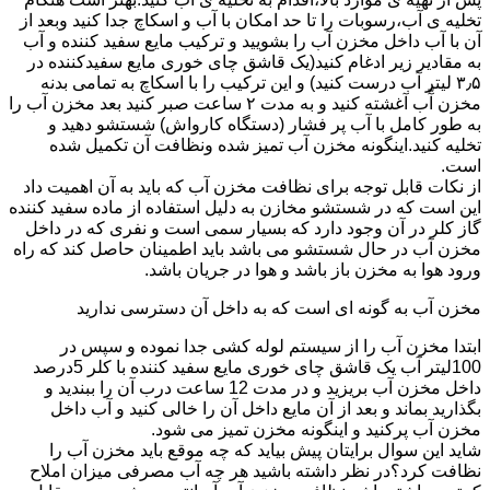
تخلیه ی آب،رسوبات را تا حد امکان با آب و اسکاچ جدا کنید وبعد از
آن با آب داخل مخزن آب را بشویید و ترکیب مایع سفید کننده و آب
به مقادیر زیر ادغام کنید(یک قاشق چای خوری مایع سفیدکننده در
۳٫۵ لیتر آب درست کنید) و این ترکیب را با اسکاچ به تمامی بدنه
مخزن آّب آغشته کنید و به مدت ۲ ساعت صبر کنید بعد مخزن آب را
به طور کامل با آب پر فشار (دستگاه کارواش) شستشو دهید و
تخلیه کنید.اینگونه مخزن آب تمیز شده ونظافت آن تکمیل شده
است.
از نکات قابل توجه برای نظافت مخزن آب که باید به آن اهمیت داد
این است که در شستشو مخازن به دلیل استفاده از ماده سفید کننده
گاز کلر در آن وجود دارد که بسیار سمی است و نفری که در داخل
مخزن آب در حال شستشو می باشد باید اطمینان حاصل کند که راه
ورود هوا به مخزن باز باشد و هوا در جریان باشد.
مخزن آب به گونه ای است که به داخل آن دسترسی ندارید
ابتدا مخزن آب را از سیستم لوله کشی جدا نموده و سپس در
100لیتر آب یک قاشق چای خوری مایع سفید کننده با کلر 5درصد
داخل مخزن آب بریزید و در مدت 12 ساعت درب آن را ببندید و
بگذارید بماند و بعد از آن مایع داخل آن را خالی کنید و آب داخل
مخزن آب پرکنید و اینگونه مخزن تمیز می شود.
شاید این سوال برایتان پیش بیاید که چه موقع باید مخزن آب را
نظافت کرد؟در نظر داشته باشید هر چه آب مصرفی میزان املاح