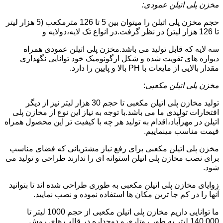
مخزن پلی اتیلن عمودی:
حجم مخزن پلی اتیلن را میتوان بین 5 تا 126 مترمکعب (5 هزار لیتر
تا 126 هزار لیتر) در نظر گرفت.در انواع تک لایه،دولایه و
سه لایه که قابل تولید می باشد.مخزن پلی اتیلن عمودی همراه
دیواره های تقویت شده و شکل ارگونومیک خود توانایی نگهداری
مقدار بالایی از مایعات با PH بالا و پایین را دارد.
مخزن پلی اتیلن مکعبی
:
تولید مخازن پلی اتیلن مکعبی تا حجم 30 هزار لیتر نیز از دیگر
افتخارات تولیدی ما می باشد.با توجه به نیاز این نوع از مخازن پلی
اتیلن در مهرآباد،اقدام به تولید هر چه با کیفیت تر این محصول همراه
قیمت مناسب مینماییم.
مخزن پلی اتیلن مکعبی برای رفع نیاز مشتریانی که فضای مناسب
برای نصب مخازن پلی اتیلن استوانه ای را ندارند طراحی و تولید می
شود.
زوایای مخازن پلی اتیلن مکعبی به طوری طراحی شده اند تا بتوانید
آنها را در کم جا ترین مکان ها استفاده نموده و نصب نمایید.
ما توانایی داریم مخازن پلی اتیلن مکعبی از حجم 1000 لیتر تا
140.000 لیتر به طور روتاری و دوجداره در قالب های روش