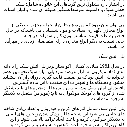
در اختیار دارد.متداول ترین گریدهای این خانواده شامل: سبک
خطی،سبک با دانسیته متوسط،سنگین،شبکه ای شده و اتیلن استات
می باشند.
می توان بیان نمود که این نوع مخازن از جمله مخزن آب یکی از
انواع مخازن نگهداری سیالات و مواد شیمیایی می باشد.که در حال
حاضر به علت قیمت مناسب،وزن کم و سهولت در جابه
جایی،نسبت به دیگر انواع مخازن دارای متقاضیان زیادی در مهرآباد
می باشد.
پلی اتیلن سبک:
در سال 1961 میلادی کمپانی اکواستار پودر پلی اتیلن سبک را با دانه
بندی 500 میکرون به بازار عرضه نمود.پلی اتیلن سبک نخستین عضو
خانواده پلی اتیلن بود که در صنعت قالب گیری دورانی از آن استفاده
میشود و دستگاه ها و تجهیزات این صنعت با این ماده گسترش
یافتند.پلی اتیلن سبک مشابه سایر پلیمرها از زنجیره های بلند تشکیل
شده از گروه های کوچک مولکولی به نام: (مونومر) متصل به یکدیگر
به وجود آمده است.
پلی اتیلن سبک شامل اتم های کربن و هیدروژن و تعداد زیادی شاخه
های جانبی می شود.این شاخه ها از نزدیک شدن زنجیره های اصلی
به یکدیگر جلوگیری کرده و باعث ایجاد تراکم بالا می شوند و این
کاهش تراکم به نوبه خود باعث کاهش دانسیته پلیمر می گردد.به