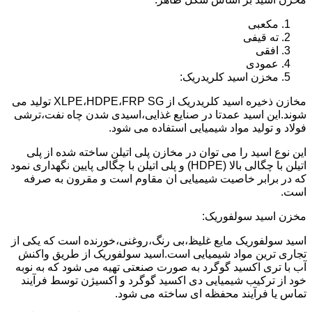
مکعبی
ته قیفی
افقی
عمودی
مخزن اسید کلریدریک:
مخازن ذخیره اسید کلریدریک از XLPE،HDPE،FRP SG تولید می
شوند.این اسید عمدتا در صنایع غذایی،اسیدی شدن چاه نفت،ترشی
فولاد و تولید مواد شیمیایی استفاده می شود.
این نوع اسید را می توان در مخازن پلی اتیلن ساخته شده از پلی
اتیلن با چگالی بالا (HDPE) و پلی اتیلن با چگالی پایین نگهداری نمود
که در برابر خاصیت شیمیایی ان مقاوم است و مقرون به صرفه
است.
مخزن اسید سولفوریک:
اسید سولفوریک مایع غلیظ،بی رنگ،روغنی،خورنده است که یکی از
تجاری ترین مواد شیمیایی است.اسید سولفوریک از طریق واکنش
آب با تری اکسید گوگرد به صورت صنعتی تهیه می شود که به نوبه
خود از ترکیب شیمیایی دی اکسید گوگرد و اکسیژن توسط فرآیند
تماس یا فرآیند محفظه ای ساخته می شود.