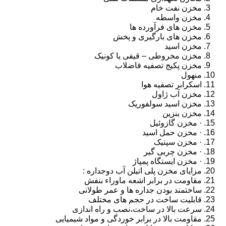
مخزن نفت خام
مخزن واسطه
مخزن های فرآورده ها
مخزن های بارگیری و پخش
مخزن اسید
مخزن مخروطی – قیفی یا کونیک
مخزن پکیج تصفیه فاضلاب
منهول
اسکرابر تصفیه هوا
مخزن آب ژاول
مخزن اسید سولفوریک
مخزن بنزین
· مخزن گازوئیل
· مخزن حمل اسید
· مخزن سپتیک
· مخزن چربی گیر
· مخزن ایستگاه پمپاژ
مزایای مخزن پلی اتیلن آب دوجداره :
مقاومت در برابر اشعه ماوراء بنفش
ساختمند بودن جداره ها و عمر طولانی
قابلیت ساخت در حجم های مختلف
سرعت بالا در ساخت،نصب و راه اندازی
مقاومت بالا در برابر خوردگی و مواد شیمیایی