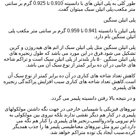
طور کلی به پلی اتیلن های با دانسیته 0.910 تا 0.925 گرم بر سانتی
متر مکعب،پلی اتیلن سبک میتوان گفت.
پلی اتیلن سنگین
پلی اتیلن با دانسیته 0.941 تا 0.959 گرم بر سانتی متر مکعب پلی
اتیلن سنگین نام دارد.
پلی اتیلن سنگین مثل پلی اتیلن سبک از اتم های هیدروژن و کربن
تشکیل می شود.فرق در این مورد می باشد که طول زنجیره های
پلی اتیلن سنگین ۵۰ بار بلندتر از پلی اتیلن سبک است و تراکم شاخه
های جانبی در آن ده برابر کمتر از نوع.سبک آن می باشد.
کاهش تعداد شاخه های کناری در آن ده برابر کمتر از نوع سبک آن
است.کاهش تعداد شاخه های کناری سبب افزایش پراکندگی زنجیره
های پلیمری
و در نتیجه بالا رفتن دانسیته پلیمر می گردد.
نیروهای فیزیکی یا شیمیایی خارجی در جهت نگه داشتن مولکولهای
پلیمری در کنار هم دیگر نقشی ندارند بلکه نیروی بین مولکولی به
نام نیرویی واندروالسی،زنجیر های پلیمری را کنار هم نگه می
دارد.این نیرو مثل نیروهای مغناطیسی پلیمر ها را جذب همدیگر
کرده،سبب ایجاد یک توده متراکم خواهد شد.