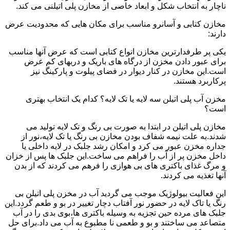
ناچار به انتخاب شکل و ابعاد خاصی از مخازن پلی اتیلنی می کند.
مخازن کتابی و آسانرو مناسب برای مکان هایی که محدودیت عرض
دارند:
یکی پر طرفدارترین مخازن انواع کتابی است که عرض آنها مناسب
برای عبور دادن مخزن از درگاه های باریک و دربهای کم عرض
است.این مخازن در کنار دیوار در فضای پیلوت و پارکینگ نیز
پرکاربرد هستند.
مخزن آب پلی اتیلن سه لایه یا تک لایه؟ کدام یک انتخاب بهتری
است؟
مخازن پلی اتیلن در ابتدا به صورت بی رنگ و تک لایه تولید می
شدند.به علت نیمه شفاف بودن مخازن بی رنگ یا تک لایه،نور از
جداره مخزن عبور می کرد و امکان رشد جلبک در لایه داخلی یا
داخل مخزن پر از آب را فراهم می ساخت.این جلبک ها پس از خزان
و مرگ غذای باکتری های بی هوازی را فرهم می کردند که از بدن
آنها تغذیه می کردند.
این فعالیت بیولوژیک موجب می گردید آب در مخزن پلی اتیلن بی
رنگ یا تاک لایه در حضور نور آفتاب دچار تغییر در بو و طعم گردد.این
جلبک های مرده حین تجزیه به وسیله باکتری ها،بوی بدی را در آب
متصاعد می ساختند و بو و طعمی نا مطبوع به آب می داد.برای حل