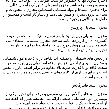
ذخیره سازی آنها به خصوص در مدت طولانی می تواند یک ایده عالی
و مقرون به صرفه باشد.مخزن اسید پلی اتیلن یک راه حل عالی
برای ذخیره اسیدها و مواد شیمیایی است.این مخازن با محتویات و
سیالات درون مخزن واکنش نمی دهد و ناسازگار است و همچنین از
طول عمر بالایی برخوردار است.
مخزن اسید پلی پروپیلن:
مخزن اسید پلی پروپیلن،یک پلیمر ترموپلاستیک است که در طیف
گسترده ای از کاربردها مانند ساخت مخازن شیمیایی استفاده می
شود.مخازن پلی پروپیلن در جایی که مایعات با دمای بالا نیاز به
ذخیره یا پردازش دارند ایده آل هستند.
در بخش های شیمیایی و تصفیه آب،تقاضا برای ذخیره مواد شیمیایی
و مخازن اسیدی تهاجمی افزایش یافته است.پلی پروپیلن سفت و
سخت،فاقد بو با قدرت ضربه بالا،مقاوم در برابر اشعه ماوراء بنفش
است و برای بسیاری از کاربردهای صنعتی و ذخیره مواد شیمیایی در
دسترس است.
مخزن اسید فایبرگلاس:
مخزن اسید فایبر گلاس روشی مقرون بصرفه برای ذخیره یکی از
مهمترین مواد شیمیایی صنعتی ارائه می دهد.همانطور که گفته شد
از اسید سولفوریک در تولید کود،ساخت مواد شیمیایی،پالایش
نفت،پردازش فلزات و تولید باتری های ذخیره سازی سرب،اسید