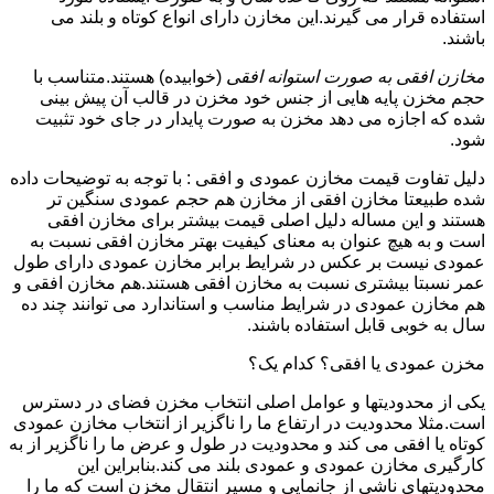
استفاده قرار می گیرند.این مخازن دارای انواع کوتاه و بلند می
باشند.
مخازن افقی به صورت استوانه افقی
(خوابیده) هستند.متناسب با
حجم مخزن پایه هایی از جنس خود مخزن در قالب آن پیش بینی
شده که اجازه می دهد مخزن به صورت پایدار در جای خود تثبیت
شود.
دلیل تفاوت قیمت مخازن عمودی و افقی : با توجه به توضیحات داده
شده طبیعتا مخازن افقی از مخازن هم حجم عمودی سنگین تر
هستند و این مساله دلیل اصلی قیمت بیشتر برای مخازن افقی
است و به هیچ عنوان به معنای کیفیت بهتر مخازن افقی نسبت به
عمودی نیست بر عکس در شرایط برابر مخازن عمودی دارای طول
عمر نسبتا بیشتری نسبت به مخازن افقی هستند.هم مخازن افقی و
هم مخازن عمودی در شرایط مناسب و استاندارد می توانند چند ده
سال به خوبی قابل استفاده باشند.
مخزن عمودی یا افقی؟ کدام یک؟
یکی از محدودیتها و عوامل اصلی انتخاب مخزن فضای در دسترس
است.مثلا محدودیت در ارتفاع ما را ناگزیر از انتخاب مخازن عمودی
کوتاه یا افقی می کند و محدودیت در طول و عرض ما را ناگزیر از به
کارگیری مخازن عمودی و عمودی بلند می کند.بنابراین این
محدودیتهای ناشی از جانمایی و مسیر انتقال مخزن است که ما را