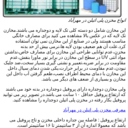
انواع مخزن پلی اتیلن در مهرآباد
این مخازن شامل دو دسته کلی تک لایه و دوجداره می باشند.مخازن
تک لایه که در عکس بالا مشاهده می کنید برای مصارف خانگی
مناسب هستند ولی در صنایع از این مخازن نمی توان استفاده
کرد.علت آن هم ضعیف بودن لایه ها،نرمی بیش از حد بدنه
مخزن،عدم توانایی طراحی این مخازن برای مصارف خاص،نداشتن
مواد آنتی UV در سطح این مخازن در برابر نور ماورا بنفش،عدم
مقاومت در برابر ضربه،تعمیر و نشتی گیری بسیار سخت،ضد جلبک
نبودن،عدم مقاومت در برابر حرارت،یکی شدن دمای سیال داخل
این مخازن با دمای محیط اطراف نصب،طعم گرفتن آب داخل این
مخازن و بسیاری از ضعف های دیگر می باشد.
ولی مخازن دوجداره دارای پروفیل دوجداره در بدنه خود می باشند
که ارتفاع پروفیل حداقل ۱۰ سانت می باشد.در تصویر زیر می توانید
پروفیل بکار رفته در مخزن پلی اتیلن دوجداره را مشاهده کنید.
معرفی مخزن پلی اتیلن در مهرآباد
ارتفاع پروفیل : فاصله بین جداره داخلی مخزن و تاج پروفیل می
باشد که معمولا اندازه آن از ۳ سانتیمتر تا ۱۶ سانتیمتر است.