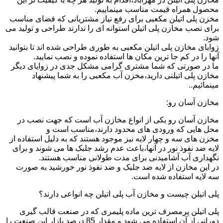
محصول همراه قیمت مناسب مینماییم.
مخزن پلی اتیلن مکعبی برای رفع نیاز مشتریانی که فضای مناسب
برای نصب مخازن پلی اتیلن استوانه ای را ندارند طراحی و تولید می
شود.
زوایای مخازن پلی اتیلن مکعبی به طوری طراحی شده اند تا بتوانید
آنها را در کم جا ترین مکان ها استفاده نموده و نصب نمایید.
ما در صورتی که شما مشتری گرامی مشکل جدی در زوایای دیگر
مخازن پلی اتیلنی دارید،مخزن آب مکعبی را به شما پیشنهاد
مینمائیم..
مخازن آسان رو:
مخازن آسان رو یکی از انواع مخازن آب است که جهت نصب در
محل هایی که ورودی های محدود دارند،مناسب است و
مخزن های سه و چهار لایه نیز موجود هستند که به دلیل استفاده از
لایه ضد نفوذ نور در آنها،باعث عدم رشد جلبک ها می شوند و برای
نگهداری آب آشامیدنی برای مدت طولانی مناسب هستند.
در این مخازن از لایه ضد جلبک و ضد نفوذ نور خورشید به صورت
سه لایه استفاده شده است.
پلی اتیلن چیست و مخازن آب پلی اتیلن چه انواعی دارند؟
پلی اتیلن پرمصرف ترین ماده پلیمری که در صنعت قالب گیری
دورانی از آن استفاده می شود و مقدار 85 درصد بازار این صنعت را