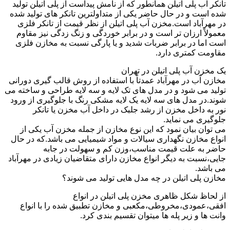
تانکر آب پلی اتیلن همانطور که از نامش پیداست از پلی اتیلن تولید
شده است و در حال حاضر یکی از متداولترین تانکر های تولید شده
در مهرآباد است.مخزن آب پلی اتیلن از نظر قیمت از تانکر فلزی
معمولاً ارزان تر است و در برابر خوردگی و زنگ زدگی نیز مقاوم
است اما در برابر ضربات شدید و یا پارگی نسبت به مخازن فلزی
مقاومت کمتری دارد.
یک مخزن آب پلی اتیلن در تهران
مخازن آب در مهرآباد عمدتاً با استفاده از روش قالب گیری دورانی
تولید می شود و در مدل های تک لایه و سه لایه طراحی و ساخته می
شوند.در مدل های سه لایه یک لایه مشکی رنگ با جلوگیری از ورود
نور به داخل مخزن از رشد جلبک در داخل آب مخزن یا تانکر
جلوگیری می نماید.
می توان بیان نمود که این نوع مخازن از جمله مخزن آب یکی از
انواع مخازن نگهداری سیالات و مواد شیمیایی می باشد.که در حال
حاضر به علت قیمت مناسب،وزن کم و سهولت در جابه
جایی،نسبت به دیگر انواع مخازن دارای متقاضیان زیادی در مهرآباد
می باشد.
مخازن پلی اتیلن در چه مدل هایی تولید می شوند؟
از لحاظ شکل ظاهری مخزن پلی اتیلن در انواع
افقی،عمودی،مخروطی،مکعبی و مخازن تطبیق شده را با انواع
وانت ها و زیر پله ها میتوان تقسیم بندی کرد.