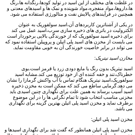
در غلظت های مختلف از این اسید در تولید کودها،رنگدانه ها،رنگ
ها،داروها،مواد منفجره،مواد شوینده و نمک ها و اسیدهای معدنی و
همچنین در فرآیندهای پالایش نفت و متالورژی استفاده می شود.
در یکی از آشناترین کاربردهای آن،اسید سولفوریک به عنوان
الکترولیت در باتری های ذخیره سازی سرب،اسید عمل می کند
برای ذخیره اسید سولفوریک که از خورندگی بالایی برخوردار است
می بایست از مخزن های اسید پلی اتیلن و پروپیلن استفاده نمود که
می تواند در برابر خاصیت خورندگی آن به خوبی مقاومت نماید.
مخازن اسید نیتریک
:
اسید نیتریک بدون رنگ یا مایع دودی زرد یا قرمز است.بوی
خطرناک،تند و خفه کننده ای از خود توزیع می کند.مشابه اسید
سولفوریک،اسید نیتریک هنگام تماس با آب واکنش گرمازا را نشان
می دهد.گرمایی ساطع می کند که ممکن است به مخزن ذخیره
اسید آسیب برساند به همین علت برای نگهداری چنین اسیدی باید
مخزنی مناسب انتخاب شود تا تمام نگرانی ها را در این موضوع
برطرف نماید و مخزن اسید پلی اتیلن بهترین گزینه برای نگهداری
می باشد.
مخزن اسید پلی اتیلن:
مخزن اسید پلی اتیلن همانطور که گفت شد برای نگهداری اسیدها و