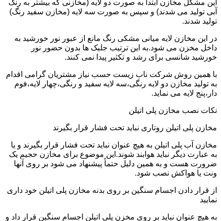
این مشکل مخازن ابتدا به صورت دو لایه (مخازنی که بیشتر به رنگ
آبی تولید می شدند) و سپس به صورت سه لایه (مخازن سفید رنگ)
تولید شدند.
در این مخازن لایه میانی مشکی رنگ مانع از عبور نور خورشید به
داخل مخزن می شود.به این ترتیب جلبک ها بدون حضور نور
خورشید شانسی برای رشد و تکثیر پیدا نمی کنند.
با همین روش شرکت ناب زیست حسب نیاز مشتریان گرامی اقدام
به تولید مخازن دو لایه رنگی،سه لایه سفید و رنگی،چهار لایه،فوم
دار،پنج لایه می نماید.
نکات نصب مخازن پلی اتیلن
مخازن پلی اتیلن روتاری نباید تحت فشار قرار بگیرند
مخازن آب پلی اتیلن به هیچ عنوان نباید تحت فشار قرار بگیرند و یا
به عبارت دیگر نباید هوابند شوند.این موضوع برای مخازن حجیم یک
ضرورت هست و به همین دلیل حتماً پیشنهاد می شود بر روی آنها
ونت یا هواکش نصب شود.
از قرار دادن اجسام سنگین بر روی بدنه مخازن پلی اتیلن خود داری
نمایید
به هیچ عنوان نباید بر روی مخزن پلی اتیلن اجسام سنگین قرار داد و