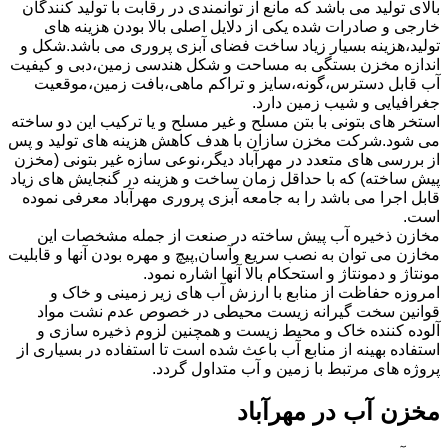
بالای تولید می باشد که مانع از توانمندی در رقابت با تولید کنندگان
خارجی و صادرات شده یکی از دلایل اصلی بالا بودن هزینه های
تولید،هزینه بسیار زیاد ساخت فضای آبزی پروری می باشد.شکل و
اندازه مخزن بستگی به مساحت و شکل هندسی زمین،دبی و کیفیت
آب قابل دسترس،گونه،سایز و تراکم ماهی،بافت زمین،موقعیت
جغرافیایی و شیب زمین دارد.
استخر های بتونی با بتن مسلح و غیر مسلح و یا ترکیب این دو ساخته
می شود.شرکت مخزن سازان با هدف کاهش هزینه های تولید و پس
از بررسی های متعدد در مهرآباد دیگر،نوعی سازه غیر بتونی (مخزن
پیش ساخته) که با حداقل زمان ساخت و هزینه در گنجایش های زیاد
قابل اجرا می باشد را به جامعه آبزی پروری مهرآباد معرفی نموده
است.
مخازن ذخیره آب پیش ساخته در صنعت از جمله مشخصات این
مخازن می توان به نصب سریع وآسان,پیچ و مهره بودن آنها و قابلیت
مونتاژ و دمونتاژ و استحکام بالا آنها اشاره نمود.
امروزه حفاظت از منابع با ارزش آب های زیر زمینی و خاک و
قوانین سخت گیرانه زیست محیطی در خصوص عدم نشت مواد
آلوده کننده خاک و محیط زیست و همچنین لزوم ذخیره سازی و
استفاده بهینه از منابع آب باعث شده است تا استفاده در بسیاری از
پروژه های مرتبط با زمین و آب متداول گردد.
مخزن آب در مهرآباد