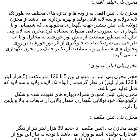
مخزن پلی اتیلنی افقی
:
مخزن پلی اتیلن افقی به زاویه ها و اندازه های مختلف به طور تک
لایه،دولایه و سه لایه قابل تولید و بهره برداری می باشد.از مخزن
دولایه پلی اتیلن بیشتر جهت نگهداری محلولهایی که شیمیایی و یا
نگهداری آب بصورت دفنی میتوان استفاده کرد.مخزن سه لایه پلی
اتیلن که بمنظور ممانعت از تابش نور خورشید به محلول و یا آب
طراحی می شود،که باعث جلوگیری از اثر نور خورشید بر روی
محلول های شیمیایی و یا ممانعت از تکثیر جلبک در مخزن نگهداری
آب می گردد.
مخزن پلی اتیلن عمودی
:
حجم مخزن پلی اتیلن را میتوان بین 5 تا 126 مترمکعب (5 هزار لیتر
تا 126 هزار لیتر) در نظر گرفت.در انواع تک لایه،دولایه و سه لایه که
قابل تولید می باشد.
مخزن پلی اتیلن عمودی همراه دیواره های تقویت شده و شکل
ارگونومیک خود توانایی نگهداری مقدار بالایی از مایعات با بالا و پایین
را دارد.
مخزن پلی اتیلن مکعبی:
تولید مخازن پلی اتیلن مکعبی تا حجم 30 هزار لیتر نیز از دیگر
افتخارات تولیدی ایده نوآوران می باشد.با توجه به نیاز این نوع از
مخازن پلی اتیلن در مهرآباد،اقدام به تولید هر چه با کیفیت تر این