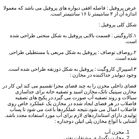
عرض پروفیل : فاصله افقی دیواره های پروفیل می باشد که معمولا
اندازه آن از ۳ سانتیمتر تا ۱۶ سانتیمتر است.
شکل کلی پروفیل :
۱.کاروگیتی : قسمت بالایی پروفیل به شکل منحنی طراحی شده
است.
۲.روصاف توصاف : پروفیل به شکل مربعی یا مستطیلی طراحی
شده است.
۳.اسپیرال کاروگیت : پروفیل به شکل ذوزنقه طراحی شده است.
وجود دیوایدر جداکننده در مخازن :
فضای داخلی مخزن را به چند فضای مجزا تقسیم می کند این کار در
مخازن سپتیک تانک،مخازن اسید و تصفیه خانه برای جداسازی
سیالات و روند تصفیه آب صورت می گیرد.در پکیج های تصفیه
فاضلاب در هر فضای ایجاد شده در مخازن یک عملکرد خاص روی
فاضلاب اعمال می شود.نتیجه عملکردها باعث می شود تا پساب
تولیدی دارای استانداردهای لازم برای آب مورد استفاده مجدد باشد.
آشنایی با انواع مخازن پلی اتیلن دوجداره :
مخزن آب
مخازن نگهداری مشتقات نفتی