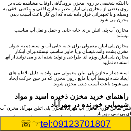
یا اینکه شخصی بر روی مخزن برود.گاهی اوقات مشاهده شده بر
روی بعضی از مخازن پلی اتیلن نظیر مخازن افقی و مکعبی افقی به
وسیله و یا تجهیزاتی قرار داده شده که این کار باعث آسیب دیدن
مخزن می شود.
مخازن آب پلی اتیلن برای جابه جایی و حمل و نقل آب مناسب
نیستند
مخازن پلی اتیلن معمولی برای جابه جایی آب و استفاده به عنوان
مخزن پشت وانت،نیسان و یا خاور مناسب نیستند.برای اینکار
مخازن پلی اتیلن ویژه ای طراحی و تولید شده اند و می توانید از آنها
استفاده نمایید.
استفاده از مخازن پلی اتیلن معمولی می تواند به دلیل تلاطم های
ایجاد شده توسط آب یا مایع درون مخزن که در حین حرکت ایجاد
می شوند باعث آسیب دیدن مخزن شوند.
راهنمای خرید مخزن ذخیره اسید و مواد
شیمیایی خورنده در مهرآباد
تلفن تماس فوری
مخزن آب مهرآباد,مخزن پلی اتیلن مهرآباد,مخزن آب
ای بی سی مهرآباد
مخزن ذخیره اسید و مواد شیمیایی باید به گونه ای تولید شوند که
☞☏
tel:09123701807
بتوانند در برابر چگالی نسبتا بالا و خورندگی انواع اسیدها مقاومت
کافی داشته باشند.به همین دلیل نمی توان در هر مخزنی اسید و مواد