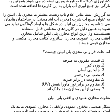
کشاورزی گرفته تا صنایع شیمیایی استفاده می شوند.همچنین به
تازگی نیز جمع آوری آب باران به این کاربردها اضافه شده است.
به گزارش ایسنا،بنابر اعلام ناب زیست،بیشتر ما،مخزن پلی اتیلن را
به عنوان منبع آب شرب (مخزن آب آشامیدنی) در ساختمان هایمان
می شناسیم.مخازن پلی اتیلن در شکل ها و ابعاد گوناگون تولید می
شوند به همین دلیل در کاربردهای مختلفی قابل استفاده
هستند.متداول ترین انواع مخازن پلی اتیلن شامل مخازن
افقی،مخازن عمودی،مخازن آسانرو یا کتابی،مخازن مکعبی و
مخازن قیفی هستند.
اما علت فراوانی مخزن پلی اتیلن چیست؟
قیمت مقرون به صرفه
وزن کم
جابجایی آسان
نصب بی دردسر
مقاومت در برابر ضربه
مقاوم در برابر نور ماورا بنفش (UV)
بعضی ازا ین مخازن،ضد جلبک اند.
تفاوت مخازن عمودی و افقی پلی اتیلن
شکل هندسی مخازن عمودی و افقی
: مخازن عمودی مانند یک
استوانه هستند که روی قاعده شان و به صورت ایستاده مورد