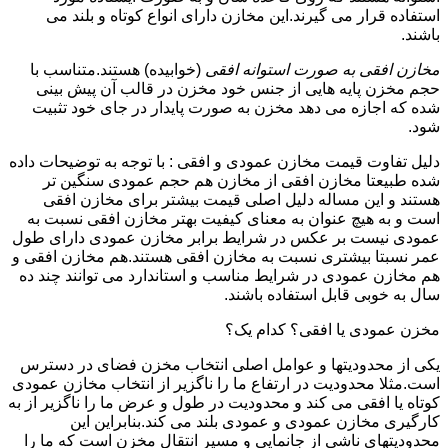
استفاده قرار می گیرند.این مخازن دارای انواع کوتاه و بلند می
باشند.
مخازن افقی به صورت استوانه افقی
(خوابیده) هستند.متناسب با
حجم مخزن پایه هایی از جنس خود مخزن در قالب آن پیش بینی
شده که اجازه می دهد مخزن به صورت پایدار در جای خود تثبیت
شود.
دلیل تفاوت قیمت مخازن عمودی و افقی : با توجه به توضیحات داده
شده طبیعتا مخازن افقی از مخازن هم حجم عمودی سنگین تر
هستند و این مساله دلیل اصلی قیمت بیشتر برای مخازن افقی
است و به هیچ عنوان به معنای کیفیت بهتر مخازن افقی نسبت به
عمودی نیست بر عکس در شرایط برابر مخازن عمودی دارای طول
عمر نسبتا بیشتری نسبت به مخازن افقی هستند.هم مخازن افقی و
هم مخازن عمودی در شرایط مناسب و استاندارد می توانند چند ده
سال به خوبی قابل استفاده باشند.
مخزن عمودی یا افقی؟ کدام یک؟
یکی از محدودیتها و عوامل اصلی انتخاب مخزن فضای در دسترس
است.مثلا محدودیت در ارتفاع ما را ناگزیر از انتخاب مخازن عمودی
کوتاه یا افقی می کند و محدودیت در طول و عرض ما را ناگزیر از به
کارگیری مخازن عمودی و عمودی بلند می کند.بنابراین این
محدودیتهای ناشی از جانمایی و مسیر انتقال مخزن است که ما را