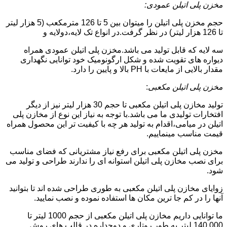
مخزن پلی اتیلن عمودی:
حجم مخزن پلی اتیلن را میتوان بین 5 تا 126 مترمکعب (5 هزار لیتر
تا 126 هزار لیتر) در نظر گرفت.در انواع تک لایه،دولایه و
سه لایه که قابل تولید می باشد.مخزن پلی اتیلن عمودی همراه
دیواره های تقویت شده و شکل ارگونومیک خود توانایی نگهداری
مقدار بالایی از مایعات با PH بالا و پایین را دارد.
مخزن پلی اتیلن مکعبی
:
تولید مخازن پلی اتیلن مکعبی تا حجم 30 هزار لیتر نیز از دیگر
افتخارات تولیدی ما می باشد.با توجه به نیاز این نوع از مخازن پلی
اتیلن در میامی،اقدام به تولید هر چه با کیفیت تر این محصول همراه
قیمت مناسب مینماییم.
مخزن پلی اتیلن مکعبی برای رفع نیاز مشتریانی که فضای مناسب
برای نصب مخازن پلی اتیلن استوانه ای را ندارند طراحی و تولید می
شود.
زوایای مخازن پلی اتیلن مکعبی به طوری طراحی شده اند تا بتوانید
آنها را در کم جا ترین مکان ها استفاده نموده و نصب نمایید.
ما توانایی داریم مخازن پلی اتیلن مکعبی از حجم 1000 لیتر تا
140.000 لیتر به طور روتاری و دوجداره در قالب های روش