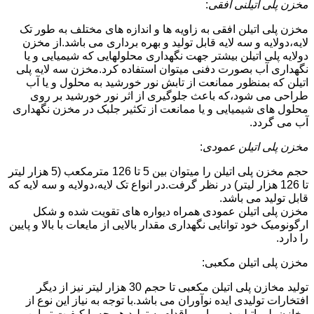
مخزن پلی اتیلنی افقی
:
مخزن پلی اتیلن افقی به زاویه ها و اندازه های مختلف به طور تک
لایه،دولایه و سه لایه قابل تولید و بهره برداری می باشد.از مخزن
دولایه پلی اتیلن بیشتر جهت نگهداری محلولهایی که شیمیایی و یا
نگهداری آب بصورت دفنی میتوان استفاده کرد.مخزن سه لایه پلی
اتیلن که بمنظور ممانعت از تابش نور خورشید به محلول و یا آب
طراحی می شود،که باعث جلوگیری از اثر نور خورشید بر روی
محلول های شیمیایی و یا ممانعت از تکثیر جلبک در مخزن نگهداری
آب می گردد.
مخزن پلی اتیلن عمودی
:
حجم مخزن پلی اتیلن را میتوان بین 5 تا 126 مترمکعب (5 هزار لیتر
تا 126 هزار لیتر) در نظر گرفت.در انواع تک لایه،دولایه و سه لایه که
قابل تولید می باشد.
مخزن پلی اتیلن عمودی همراه دیواره های تقویت شده و شکل
ارگونومیک خود توانایی نگهداری مقدار بالایی از مایعات با بالا و پایین
را دارد.
مخزن پلی اتیلن مکعبی:
تولید مخازن پلی اتیلن مکعبی تا حجم 30 هزار لیتر نیز از دیگر
افتخارات تولیدی ایده نوآوران می باشد.با توجه به نیاز این نوع از
مخازن پلی اتیلن در میامی،اقدام به تولید هر چه با کیفیت تر این