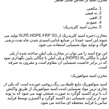
مکعبی
ته قیفی
افقی
عمودی
مخزن اسید کلریدریک:
مخازن ذخیره اسید کلریدریک از XLPE،HDPE،FRP SG تولید می
شوند.این اسید عمدتا در صنایع غذایی،اسیدی شدن چاه نفت،ترشی
فولاد و تولید مواد شیمیایی استفاده می شود.
این نوع اسید را می توان در مخازن پلی اتیلن ساخته شده از پلی
اتیلن با چگالی بالا (HDPE) و پلی اتیلن با چگالی پایین نگهداری نمود
که در برابر خاصیت شیمیایی ان مقاوم است و مقرون به صرفه
است.
مخزن اسید سولفوریک:
اسید سولفوریک مایع غلیظ،بی رنگ،روغنی،خورنده است که یکی از
تجاری ترین مواد شیمیایی است.اسید سولفوریک از طریق واکنش
آب با تری اکسید گوگرد به صورت صنعتی تهیه می شود که به نوبه
خود از ترکیب شیمیایی دی اکسید گوگرد و اکسیژن توسط فرآیند
تماس یا فرآیند محفظه ای ساخته می شود.