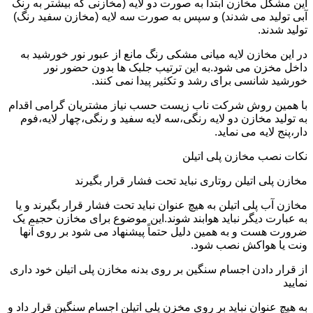
این مشکل مخازن ابتدا به صورت دو لایه (مخازنی که بیشتر به رنگ
آبی تولید می شدند) و سپس به صورت سه لایه (مخازن سفید رنگ)
تولید شدند.
در این مخازن لایه میانی مشکی رنگ مانع از عبور نور خورشید به
داخل مخزن می شود.به این ترتیب جلبک ها بدون حضور نور
خورشید شانسی برای رشد و تکثیر پیدا نمی کنند.
با همین روش شرکت ناب زیست حسب نیاز مشتریان گرامی اقدام
به تولید مخازن دو لایه رنگی،سه لایه سفید و رنگی،چهار لایه،فوم
دار،پنج لایه می نماید.
نکات نصب مخازن پلی اتیلن
مخازن پلی اتیلن روتاری نباید تحت فشار قرار بگیرند
مخازن آب پلی اتیلن به هیچ عنوان نباید تحت فشار قرار بگیرند و یا
به عبارت دیگر نباید هوابند شوند.این موضوع برای مخازن حجیم یک
ضرورت هست و به همین دلیل حتماً پیشنهاد می شود بر روی آنها
ونت یا هواکش نصب شود.
از قرار دادن اجسام سنگین بر روی بدنه مخازن پلی اتیلن خود داری
نمایید
به هیچ عنوان نباید بر روی مخزن پلی اتیلن اجسام سنگین قرار داد و