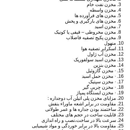
مخزن نفت خام
مخزن واسطه
مخزن های فرآورده ها
مخزن های بارگیری و پخش
مخزن اسید
مخزن مخروطی – قیفی یا کونیک
مخزن پکیج تصفیه فاضلاب
منهول
اسکرابر تصفیه هوا
مخزن آب ژاول
مخزن اسید سولفوریک
مخزن بنزین
· مخزن گازوئیل
· مخزن حمل اسید
· مخزن سپتیک
· مخزن چربی گیر
· مخزن ایستگاه پمپاژ
مزایای مخزن پلی اتیلن آب دوجداره :
مقاومت در برابر اشعه ماوراء بنفش
ساختمند بودن جداره ها و عمر طولانی
قابلیت ساخت در حجم های مختلف
سرعت بالا در ساخت،نصب و راه اندازی
مقاومت بالا در برابر خوردگی و مواد شیمیایی