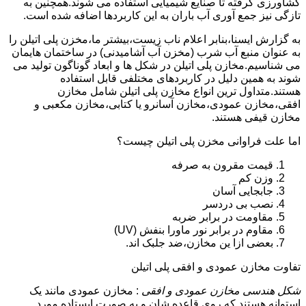
کشاورزی گرفته تا صنایع شیمیایی استفاده می شوند.همچنین به
تازگی نیز جمع آوری آب باران به این کاربردها اضافه شده است.
به گزارش ایسنا،بنابر اعلام ناب زیست،بیشتر ما،مخزن پلی اتیلن را
به عنوان منبع آب شرب (مخزن آب آشامیدنی) در ساختمان هایمان
می شناسیم.مخازن پلی اتیلن در شکل ها و ابعاد گوناگون تولید می
شوند به همین دلیل در کاربردهای مختلفی قابل استفاده
هستند.متداول ترین انواع مخازن پلی اتیلن شامل مخازن
افقی،مخازن عمودی،مخازن آسانرو یا کتابی،مخازن مکعبی و
مخازن قیفی هستند.
اما علت فراوانی مخزن پلی اتیلن چیست؟
قیمت مقرون به صرفه
وزن کم
جابجایی آسان
نصب بی دردسر
مقاومت در برابر ضربه
مقاوم در برابر نور ماورا بنفش (UV)
بعضی ازا ین مخازن،ضد جلبک اند.
تفاوت مخازن عمودی و افقی پلی اتیلن
شکل هندسی مخازن عمودی و افقی
: مخازن عمودی مانند یک
استوانه هستند که روی قاعده شان و به صورت ایستاده مورد