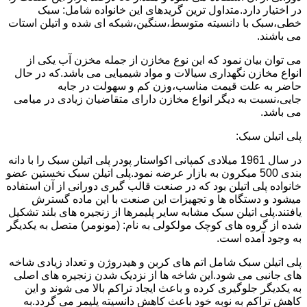
در اختیار دارد.متداول ترین گریدهای این خانواده شامل: سبک
خطی،سبک با دانسیته متوسط،سنگین،شبکه ای شده و اتیلن استات
می باشند.
می توان بیان نمود که این نوع مخازن از جمله مخزن آب یکی از
انواع مخازن نگهداری سیالات و مواد شیمیایی می باشد.که در حال
حاضر به علت قیمت مناسب،وزن کم و سهولت در جابه
جایی،نسبت به دیگر انواع مخازن دارای متقاضیان زیادی در میامی
می باشد.
پلی اتیلن سبک:
در سال 1961 میلادی کمپانی اکواستار پودر پلی اتیلن سبک را با دانه
بندی 500 میکرون به بازار عرضه نمود.پلی اتیلن سبک نخستین عضو
خانواده پلی اتیلن بود که در صنعت قالب گیری دورانی از آن استفاده
میشود و دستگاه ها و تجهیزات این صنعت با این ماده گسترش
یافتند.پلی اتیلن سبک مشابه سایر پلیمرها از زنجیره های بلند تشکیل
شده از گروه های کوچک مولکولی به نام: (مونومر) متصل به یکدیگر
به وجود آمده است.
پلی اتیلن سبک شامل اتم های کربن و هیدروژن و تعداد زیادی شاخه
های جانبی می شود.این شاخه ها از نزدیک شدن زنجیره های اصلی
به یکدیگر جلوگیری کرده و باعث ایجاد تراکم بالا می شوند و این
کاهش تراکم به نوبه خود باعث کاهش دانسیته پلیمر می گردد.به