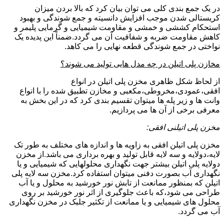
در یک جمع بندی کلی می توان بیان کرد که بالا بردن میزان
کریستالی شدن موجب افزایش دانسیته و جمع شوندگی و بهبود
استحکام کششی و خمشی و مقاومت شیمیایی و گرمایی پلیمر و
کاهش مقاومت ضربه و شفافیت آن می گردد.ضمناً این پدیده یک
نواختی در جمع شوندگی قطعه نهایی را می کاهد.
مخازن پلی اتیلن در چه مدل هایی تولید می شوند؟
از لحاظ شکل ظاهری مخزن پلی اتیلن در انواع
افقی،عمودی،مخروطی،مکعبی و مخازن تطبیق شده را با انواع
وانت ها و زیر پله ها میتوان تقسیم بندی کرد که در این بخش به
معرفی برخی از آن ها می پردازیم.
مخزن پلی اتیلنی افقی:
مخزن پلی اتیلن افقی به زاویه ها و اندازه های مختلف به طور تک
لایه،دولایه و سه لایه قابل تولید و بهره برداری می باشد.از مخزن
دولایه پلی اتیلن بیشتر جهت نگهداری محلولهایی که شیمیایی و یا
نگهداری آب بصورت دفنی میتوان استفاده کرد.مخزن سه لایه پلی
اتیلن که بمنظور ممانعت از تابش نور خورشید به محلول و یا آب
طراحی می شود،که باعث جلوگیری از اثر نور خورشید بر روی
محلول های شیمیایی و یا ممانعت از تکثیر جلبک در مخزن نگهداری
آب می گردد.