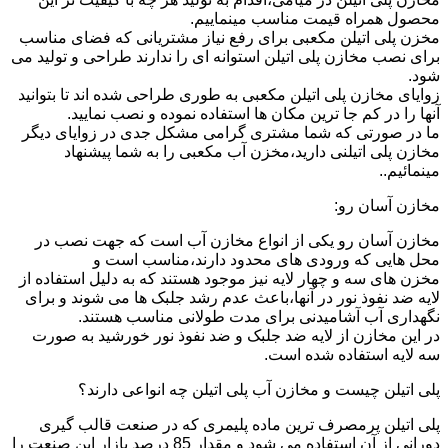
محصول همراه قیمت مناسب مینماییم.
مخزن پلی اتیلن مکعبی برای رفع نیاز مشتریانی که فضای مناسب
برای نصب مخازن پلی اتیلن استوانه ای را ندارند طراحی و تولید می
شود.
زوایای مخازن پلی اتیلن مکعبی به طوری طراحی شده اند تا بتوانید
آنها را در کم جا ترین مکان ها استفاده نموده و نصب نمایید.
ما در صورتی که شما مشتری گرامی مشکل جدی در زوایای دیگر
مخازن پلی اتیلنی دارید،مخزن آب مکعبی را به شما پیشنهاد
مینمائیم..
مخازن آسان رو:
مخازن آسان رو یکی از انواع مخازن آب است که جهت نصب در
محل هایی که ورودی های محدود دارند،مناسب است و
مخزن های سه و چهار لایه نیز موجود هستند که به دلیل استفاده از
لایه ضد نفوذ نور در آنها،باعث عدم رشد جلبک ها می شوند و برای
نگهداری آب آشامیدنی برای مدت طولانی مناسب هستند.
در این مخازن از لایه ضد جلبک و ضد نفوذ نور خورشید به صورت
سه لایه استفاده شده است.
پلی اتیلن چیست و مخازن آب پلی اتیلن چه انواعی دارند؟
پلی اتیلن پرمصرف ترین ماده پلیمری که در صنعت قالب گیری
دورانی از آن استفاده می شود و مقدار 85 درصد بازار این صنعت را