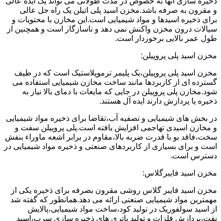
ذخیره سازی آنها به خصوص در مدت طولانی می تواند یک ایده عالی
و مقرون به صرفه باشد.مخزن اسید پلی اتیلن یک راه حل عالی
برای ذخیره اسیدها و مواد شیمیایی است.این مخازن با محتویات و
سیالات درون مخزن واکنش نمی دهد و ناسازگار است و همچنین از
طول عمر بالایی برخوردار است.
مخزن اسید پلی پروپیلن:
مخزن اسید پلی پروپیلن،یک پلیمر ترموپلاستیک است که در طیف
گسترده ای از کاربردها مانند ساخت مخازن شیمیایی استفاده می
شود.مخازن پلی پروپیلن در جایی که مایعات با دمای بالا نیاز به
ذخیره یا پردازش دارند ایده آل هستند.
در بخش های شیمیایی و تصفیه آب،تقاضا برای ذخیره مواد شیمیایی
و مخازن اسیدی تهاجمی افزایش یافته است.پلی پروپیلن سفت و
سخت،فاقد بو با قدرت ضربه بالا،مقاوم در برابر اشعه ماوراء بنفش
است و برای بسیاری از کاربردهای صنعتی و ذخیره مواد شیمیایی در
دسترس است.
مخزن اسید فایبرگلاس:
مخزن اسید فایبر گلاس روشی مقرون بصرفه برای ذخیره یکی از
مهمترین مواد شیمیایی صنعتی ارائه می دهد.همانطور که گفته شد
از اسید سولفوریک در تولید کود،ساخت مواد شیمیایی،پالایش
نفت،پردازش فلزات و تولید باتری های ذخیره سازی سرب،اسید