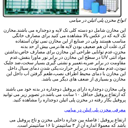
انواع مخزن پلی اتیلن در میامی
این مخازن شامل دو دسته کلی تک لایه و دوجداره می باشند.مخازن
تک لایه که در عکس بالا مشاهده می کنید برای مصارف خانگی
مناسب هستند ولی در صنایع از این مخازن نمی توان استفاده
کرد.علت آن هم ضعیف بودن لایه ها،نرمی بیش از حد بدنه
مخزن،عدم توانایی طراحی این مخازن برای مصارف خاص،نداشتن
مواد آنتی UV در سطح این مخازن در برابر نور ماورا بنفش،عدم
مقاومت در برابر ضربه،تعمیر و نشتی گیری بسیار سخت،ضد جلبک
نبودن،عدم مقاومت در برابر حرارت،یکی شدن دمای سیال داخل
این مخازن با دمای محیط اطراف نصب،طعم گرفتن آب داخل این
مخازن و بسیاری از ضعف های دیگر می باشد.
ولی مخازن دوجداره دارای پروفیل دوجداره در بدنه خود می باشند
که ارتفاع پروفیل حداقل ۱۰ سانت می باشد.در تصویر زیر می توانید
پروفیل بکار رفته در مخزن پلی اتیلن دوجداره را مشاهده کنید.
معرفی مخزن پلی اتیلن در میامی
ارتفاع پروفیل : فاصله بین جداره داخلی مخزن و تاج پروفیل می
باشد که معمولا اندازه آن از ۳ سانتیمتر تا ۱۶ سانتیمتر است.