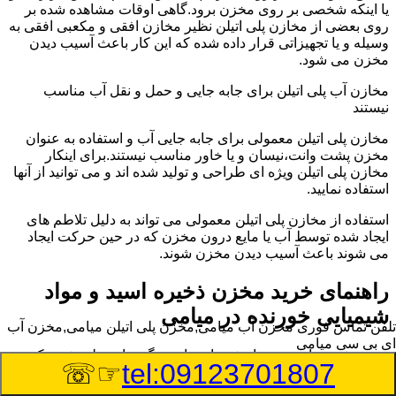
یا اینکه شخصی بر روی مخزن برود.گاهی اوقات مشاهده شده بر
روی بعضی از مخازن پلی اتیلن نظیر مخازن افقی و مکعبی افقی به
وسیله و یا تجهیزاتی قرار داده شده که این کار باعث آسیب دیدن
مخزن می شود.
مخازن آب پلی اتیلن برای جابه جایی و حمل و نقل آب مناسب
نیستند
مخازن پلی اتیلن معمولی برای جابه جایی آب و استفاده به عنوان
مخزن پشت وانت،نیسان و یا خاور مناسب نیستند.برای اینکار
مخازن پلی اتیلن ویژه ای طراحی و تولید شده اند و می توانید از آنها
استفاده نمایید.
استفاده از مخازن پلی اتیلن معمولی می تواند به دلیل تلاطم های
ایجاد شده توسط آب یا مایع درون مخزن که در حین حرکت ایجاد
می شوند باعث آسیب دیدن مخزن شوند.
راهنمای خرید مخزن ذخیره اسید و مواد
شیمیایی خورنده در میامی
تلفن تماس فوری
مخزن آب میامی,مخزن پلی اتیلن میامی,مخزن آب
ای بی سی میامی
مخزن ذخیره اسید و مواد شیمیایی باید به گونه ای تولید شوند که
☞☏
tel:09123701807
بتوانند در برابر چگالی نسبتا بالا و خورندگی انواع اسیدها مقاومت
کافی داشته باشند.به همین دلیل نمی توان در هر مخزنی اسید و مواد