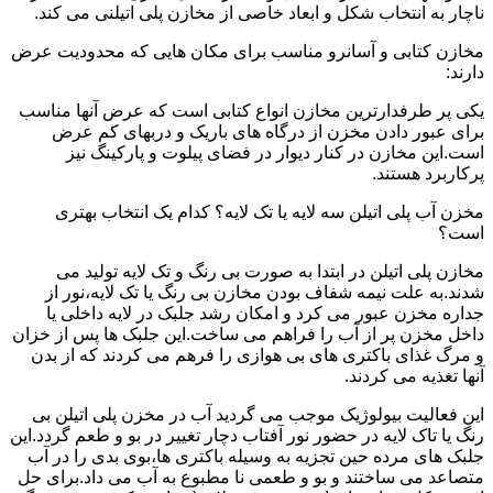
ناچار به انتخاب شکل و ابعاد خاصی از مخازن پلی اتیلنی می کند.
مخازن کتابی و آسانرو مناسب برای مکان هایی که محدودیت عرض
دارند:
یکی پر طرفدارترین مخازن انواع کتابی است که عرض آنها مناسب
برای عبور دادن مخزن از درگاه های باریک و دربهای کم عرض
است.این مخازن در کنار دیوار در فضای پیلوت و پارکینگ نیز
پرکاربرد هستند.
مخزن آب پلی اتیلن سه لایه یا تک لایه؟ کدام یک انتخاب بهتری
است؟
مخازن پلی اتیلن در ابتدا به صورت بی رنگ و تک لایه تولید می
شدند.به علت نیمه شفاف بودن مخازن بی رنگ یا تک لایه،نور از
جداره مخزن عبور می کرد و امکان رشد جلبک در لایه داخلی یا
داخل مخزن پر از آب را فراهم می ساخت.این جلبک ها پس از خزان
و مرگ غذای باکتری های بی هوازی را فرهم می کردند که از بدن
آنها تغذیه می کردند.
این فعالیت بیولوژیک موجب می گردید آب در مخزن پلی اتیلن بی
رنگ یا تاک لایه در حضور نور آفتاب دچار تغییر در بو و طعم گردد.این
جلبک های مرده حین تجزیه به وسیله باکتری ها،بوی بدی را در آب
متصاعد می ساختند و بو و طعمی نا مطبوع به آب می داد.برای حل