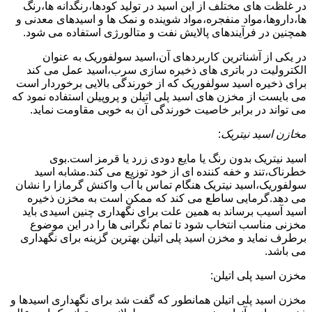
در غلظت های مختلف از این اسید در تولید کودها،رنگدانه ها،رنگ
ها،داروها،مواد منفجره،مواد شوینده و نمک ها و اسیدهای معدنی و
همچنین در فرآیندهای پالایش نفت و متالورژی استفاده می شود.
در یکی از آشناترین کاربردهای آن،اسید سولفوریک به عنوان
الکترولیت در باتری های ذخیره سازی سرب،اسید عمل می کند
برای ذخیره اسید سولفوریک که از خورندگی بالایی برخوردار است
می بایست از مخزن های اسید پلی اتیلن و پروپیلن استفاده نمود که
می تواند در برابر خاصیت خورندگی آن به خوبی مقاومت نماید.
مخازن اسید نیتریک
:
اسید نیتریک بدون رنگ یا مایع دودی زرد یا قرمز است.بوی
خطرناک،تند و خفه کننده ای از خود توزیع می کند.مشابه اسید
سولفوریک،اسید نیتریک هنگام تماس با آب واکنش گرمازا را نشان
می دهد.گرمایی ساطع می کند که ممکن است به مخزن ذخیره
اسید آسیب برساند به همین علت برای نگهداری چنین اسیدی باید
مخزنی مناسب انتخاب شود تا تمام نگرانی ها را در این موضوع
برطرف نماید و مخزن اسید پلی اتیلن بهترین گزینه برای نگهداری
می باشد.
مخزن اسید پلی اتیلن:
مخزن اسید پلی اتیلن همانطور که گفت شد برای نگهداری اسیدها و