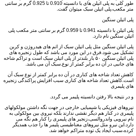
طور کلی به پلی اتیلن های با دانسیته 0.910 تا 0.925 گرم بر سانتی
متر مکعب،پلی اتیلن سبک میتوان گفت.
پلی اتیلن سنگین
پلی اتیلن با دانسیته 0.941 تا 0.959 گرم بر سانتی متر مکعب پلی
اتیلن سنگین نام دارد.
پلی اتیلن سنگین مثل پلی اتیلن سبک از اتم های هیدروژن و کربن
تشکیل می شود.فرق در این مورد می باشد که طول زنجیره های
پلی اتیلن سنگین ۵۰ بار بلندتر از پلی اتیلن سبک است و تراکم شاخه
های جانبی در آن ده برابر کمتر از نوع.سبک آن می باشد.
کاهش تعداد شاخه های کناری در آن ده برابر کمتر از نوع سبک آن
است.کاهش تعداد شاخه های کناری سبب افزایش پراکندگی زنجیره
های پلیمری
و در نتیجه بالا رفتن دانسیته پلیمر می گردد.
نیروهای فیزیکی یا شیمیایی خارجی در جهت نگه داشتن مولکولهای
پلیمری در کنار هم دیگر نقشی ندارند بلکه نیروی بین مولکولی به
نام نیرویی واندروالسی،زنجیر های پلیمری را کنار هم نگه می
دارد.این نیرو مثل نیروهای مغناطیسی پلیمر ها را جذب همدیگر
کرده،سبب ایجاد یک توده متراکم خواهد شد.