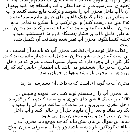
تخلیه ی آب،رسوبات را تا حد امکان با آب و اسکاچ جدا کنید وبعد از
آن با آب داخل مخزن آب را بشویید و ترکیب مایع سفید کننده و آب
به مقادیر زیر ادغام کنید(یک قاشق چای خوری مایع سفیدکننده در
۳٫۵ لیتر آب درست کنید) و این ترکیب را با اسکاچ به تمامی بدنه
مخزن آّب آغشته کنید و به مدت ۲ ساعت صبر کنید بعد مخزن آب را
به طور کامل با آب پر فشار (دستگاه کارواش) شستشو دهید و
تخلیه کنید.اینگونه مخزن آب تمیز شده ونظافت آن تکمیل شده
است.
از نکات قابل توجه برای نظافت مخزن آب که باید به آن اهمیت داد
این است که در شستشو مخازن به دلیل استفاده از ماده سفید کننده
گاز کلر در آن وجود دارد که بسیار سمی است و نفری که در داخل
مخزن آب در حال شستشو می باشد باید اطمینان حاصل کند که راه
ورود هوا به مخزن باز باشد و هوا در جریان باشد.
مخزن آب به گونه ای است که به داخل آن دسترسی ندارید
ابتدا مخزن آب را از سیستم لوله کشی جدا نموده و سپس در
100لیتر آب یک قاشق چای خوری مایع سفید کننده با کلر 5درصد
داخل مخزن آب بریزید و در مدت 12 ساعت درب آن را ببندید و
بگذارید بماند و بعد از آن مایع داخل آن را خالی کنید و آب داخل
مخزن آب پرکنید و اینگونه مخزن تمیز می شود.
شاید این سوال برایتان پیش بیاید که چه موقع باید مخزن آب را
نظافت کرد؟در نظر داشته باشید هر چه آب مصرفی میزان املاح