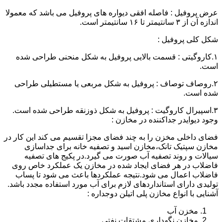
عرض پروفیل : فاصله افقی دیواره های پروفیل می باشد که معمولا
اندازه آن از ۳ سانتیمتر تا ۱۶ سانتیمتر است.
شکل کلی پروفیل :
۱.کاروگیتی : قسمت بالایی پروفیل به شکل منحنی طراحی شده
است.
۲.روصاف توصاف : پروفیل به شکل مربعی یا مستطیلی طراحی
شده است.
۳.اسپیرال کاروگیت : پروفیل به شکل ذوزنقه طراحی شده است.
وجود دیوایدر جداکننده در مخازن :
فضای داخلی مخزن را به چند فضای مجزا تقسیم می کند این کار در
مخازن سپتیک تانک،مخازن اسید و تصفیه خانه برای جداسازی
سیالات و روند تصفیه آب صورت می گیرد.در پکیج های تصفیه
فاضلاب در هر فضای ایجاد شده در مخازن یک عملکرد خاص روی
فاضلاب اعمال می شود.نتیجه عملکردها باعث می شود تا پساب
تولیدی دارای استانداردهای لازم برای آب مورد استفاده مجدد باشد.
آشنایی با انواع مخازن پلی اتیلن دوجداره :
مخزن آب
مخازن نگهداری مشتقات نفتی