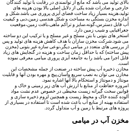
بالای تولید می باشد که مانع از توانمندی در رقابت با تولید کنندگان
خارجی و صادرات شده یکی از دلایل اصلی بالا بودن هزینه های
تولید،هزینه بسیار زیاد ساخت فضای آبزی پروری می باشد.شکل و
اندازه مخزن بستگی به مساحت و شکل هندسی زمین،دبی و کیفیت
آب قابل دسترس،گونه،سایز و تراکم ماهی،بافت زمین،موقعیت
جغرافیایی و شیب زمین دارد.
استخر های بتونی با بتن مسلح و غیر مسلح و یا ترکیب این دو ساخته
می شود.شرکت مخزن سازان با هدف کاهش هزینه های تولید و پس
از بررسی های متعدد در میامی دیگر،نوعی سازه غیر بتونی (مخزن
پیش ساخته) که با حداقل زمان ساخت و هزینه در گنجایش های زیاد
قابل اجرا می باشد را به جامعه آبزی پروری میامی معرفی نموده
است.
مخازن ذخیره آب پیش ساخته در صنعت از جمله مشخصات این
مخازن می توان به نصب سریع وآسان,پیچ و مهره بودن آنها و قابلیت
مونتاژ و دمونتاژ و استحکام بالا آنها اشاره نمود.
امروزه حفاظت از منابع با ارزش آب های زیر زمینی و خاک و
قوانین سخت گیرانه زیست محیطی در خصوص عدم نشت مواد
آلوده کننده خاک و محیط زیست و همچنین لزوم ذخیره سازی و
استفاده بهینه از منابع آب باعث شده است تا استفاده در بسیاری از
پروژه های مرتبط با زمین و آب متداول گردد.
مخزن آب در میامی