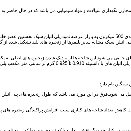
اع مخازن نگهداری سیالات و مواد شیمیایی می باشد.که در حال حاضر 
در سال 1961 میلادی کمپانی اکواستار پودر پلی اتیلن سبک را با دانه بندی 500 میکرون به بازار عرض
لی اتیلن سبک مشابه سایر پلیمرها از زنجیره های بلند تشکیل شده از گ
ی جانبی می شود.این شاخه ها از نزدیک شدن زنجیره های اصلی به یکدی
سانتی متر مکعب،پلی اتیلن سبک میتوان گفت.
ست.کاهش تعداد شاخه های کناری سبب افزایش پراکندگی زنجیره های پ
ی در کنار هم دیگر نقشی ندارند بلکه نیروی بین مولکولی به نام نیروی