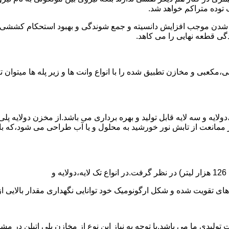
توده متراکم خواهد شد.
الی شدن موجب افزایش دانسیته و جمع شوندگی و بهبود استحکام کشش
گی قطعه نهایی را می کاهد.
عبی و مخازن تطبیق شده را با انواع وانت ها و زیر پله ها میتوان 
دولایه و سه لایه قابل تولید و بهره برداری می باشد.از مخزن دولایه پ
 ممانعت از تابش نور خورشید به محلول و یا آب طراحی می شود،که با
ه و شکل ارگونومیک خود توانایی نگهداری مقدار بالایی از مایعات با PH بالا و پا
30 هزار لیتر نیز از دیگر افتخارات تولیدی ما می باشد.با توجه به نیاز این نوع از مخازن