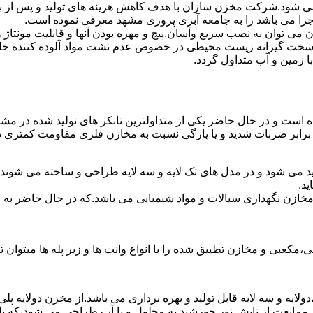
ته می شود.شرکت مخزن سازان با هدف کاهش هزینه های تولید و پس از
اجرا می باشد را به جامعه آبزی پروری مشهد معرفی نموده است.
ان به نصب سریع وآسان,پیچ و مهره بودن آنها و قابلیت مونتاژ و دمون
ن سخت گیرانه زیست محیطی در خصوص عدم نشت مواد آلوده کننده خاک
ا زمین و آب متداول گردد.
شده است و در حال حاضر یکی از متداولترین تانکر های تولید شده در مش
 برابر ضربات شدید و یا پارگی نسبت به مخازن فلزی مقاومت کمتری دا
د می شود و در مدل های تک لایه و سه لایه طراحی و ساخته می شوند.د
د.
اع مخازن نگهداری سیالات و مواد شیمیایی می باشد.که در حال حاضر 
عبی و مخازن تطبیق شده را با انواع وانت ها و زیر پله ها میتوان ت
دولایه و سه لایه قابل تولید و بهره برداری می باشد.از مخزن دولایه پ
 ممانعت از تابش نور خورشید به محلول و یا آب طراحی می شود،که با