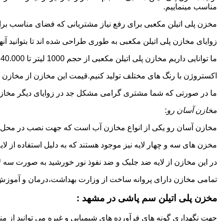
مناسب مینماییم.
مخزن پلی اتیلن مکعبی برای رفع نیاز مشتریانی که فضای مناسب برای
زوایای مخازن پلی اتیلن مکعبی به طوری طراحی شده اند تا بتوانید آنها
ما توانایی داریم مخازن پلی اتیلن مکعبی از حجم 1000 لیتر تا 140.000 لیتر به طور روتاری و دوجداره در قالب های روش
اکستروژن با رنگ های مختلف تولید کنیم.قیمت این مخازن از مخازن ا
ما در صورتی که شما مشتری گرامی مشکل جد در زوایای دیگر مخازن پل
مخازن آسان رو
:
مخازن آسان رو یکی از انواع مخازن آب است که جهت نصب در محل 
مخزن های سه و چهار لایه نیز موجود هستند که به دلیل استفاده از ل
در این مخازن از لایه ضد جلبک و ضد نفوذ نور خورشید به صورت سه ل
تمامی مخازن دارای پروانه ساخت از وزارت بهداشت،درمان و آموزش پزشکی هستند و از موا
مخزن پلی اتیلن سم پاشی در مشهد :
جهت نگهداری گونه های فرآورده های شیمیایی و غیره می توانید از منب