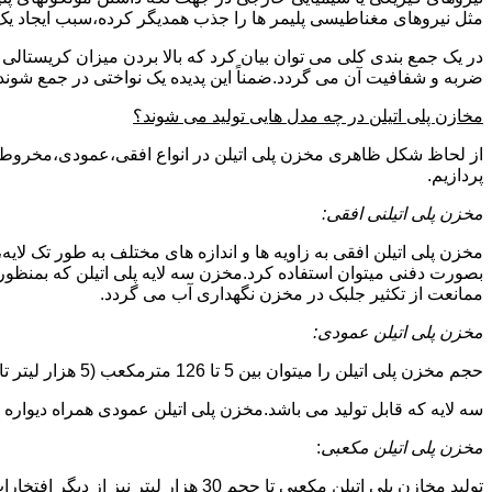
مثل نیروهای مغناطیسی پلیمر ها را جذب همدیگر کرده،سبب ایجاد یک 
در یک جمع بندی کلی می توان بیان کرد که بالا بردن میزان کریست
ضربه و شفافیت آن می گردد.ضمناً این پدیده یک نواختی در جمع شوند
مخازن پلی اتیلن در چه مدل هایی تولید می شوند؟
از لحاظ شکل ظاهری مخزن پلی اتیلن در انواع افقی،عمودی،مخروطی،مک
پردازیم.
مخزن پلی اتیلنی افقی:
مخزن پلی اتیلن افقی به زاویه ها و اندازه های مختلف به طور تک لایه،
بصورت دفنی میتوان استفاده کرد.مخزن سه لایه پلی اتیلن که بمنظور
ممانعت از تکثیر جلبک در مخزن نگهداری آب می گردد.
مخزن پلی اتیلن عمودی:
حجم مخزن پلی اتیلن را میتوان بین 5 تا 126 مترمکعب (5 هزار لیتر تا 126 هزار لیتر) در نظر گرفت.در انواع تک لایه،دولایه و
سه لایه که قابل تولید می باشد.مخزن پلی اتیلن عمودی همراه دیواره های تقویت شد
مخزن پلی اتیلن مکعبی
:
تولید مخازن پلی اتیلن مکعبی تا حجم 