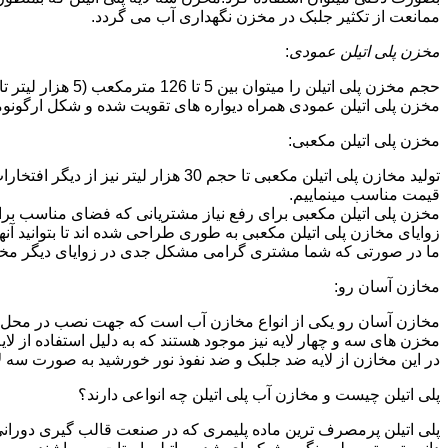
ممانعت از تکثیر جلبک در مخزن نگهداری آب می گردد.
مخزن پلی اتیلن عمودی
:
حجم مخزن پلی اتیلن را میتوان بین 5 تا 126 مترمکعب (5 هزار لیتر تا 126 هزار لیتر) در نظر گرفت.در انواع تک لایه،دولایه و سه لایه که قابل تولید می باشد.
مخزن پلی اتیلن عمودی همراه دیواره های تقویت شده و شکل ارگونومیک خو
مخزن پلی اتیلن مکعبی:
تولید مخازن پلی اتیلن مکعبی تا حجم 
قیمت مناسب مینماییم.
مخزن پلی اتیلن مکعبی برای رفع نیاز مشتریانی که فضای مناسب برای
زوایای مخازن پلی اتیلن مکعبی به طوری طراحی شده اند تا بتوانید آنها
ما در صورتی که شما مشتری گرامی مشکل جدی در زوایای دیگر مخازن پ
مخازن آسان رو:
مخازن آسان رو یکی از انواع مخازن آب است که جهت نصب در محل 
مخزن های سه و چهار لایه نیز موجود هستند که به دلیل استفاده از ل
در این مخازن از لایه ضد جلبک و ضد نفوذ نور خورشید به صورت سه ل
پلی اتیلن چیست و مخازن آب پلی اتیلن چه انواعی دارند؟