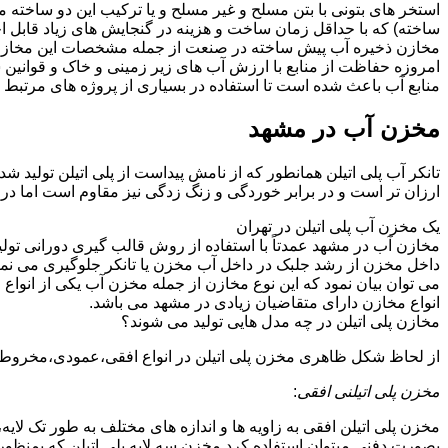
استخر های بتونی با بتن مسلح و غیر مسلح و یا ترکیب این دو ساخ
ساخته) که با حداقل زمان ساخت و هزینه در گنجایش های زیاد قابل 
مخازن ذخیره آب پیش ساخته در صنعت از جمله مشخصات این مخازن می تو
امروزه حفاظت از منابع با ارزش آب های زیر زمینی و خاک و قوانی
منابع آب باعث شده است تا استفاده در بسیاری از پروژه های مرتبط ب
مخزن آب در مشهد
تانکر آب پلی اتیلن همانطور که از نامش پیداست از پلی اتیلن تولید 
ارزان تر است و در برابر خوردگی و زنگ زدگی نیز مقاوم است اما در
یک مخزن آب پلی اتیلن در تهران
مخازن آب در مشهد عمدتاً با استفاده از روش قالب گیری دورانی تولی
داخل مخزن از رشد جلبک در داخل آب مخزن یا تانکر جلوگیری می نمای
می توان بیان نمود که این نوع مخازن از جمله مخزن آب یکی از انو
انواع مخازن دارای متقاضیان زیادی در مشهد می باشد.
مخازن پلی اتیلن در چه مدل هایی تولید می شوند؟
از لحاظ شکل ظاهری مخزن پلی اتیلن در انواع افقی،عمودی،مخروطی،مک
مخزن پلی اتیلنی افقی
:
مخزن پلی اتیلن افقی به زاویه ها و اندازه های مختلف به طور تک لایه،
بصورت دفنی میتوان استفاده کرد.مخزن سه لایه پلی اتیلن که بمنظور