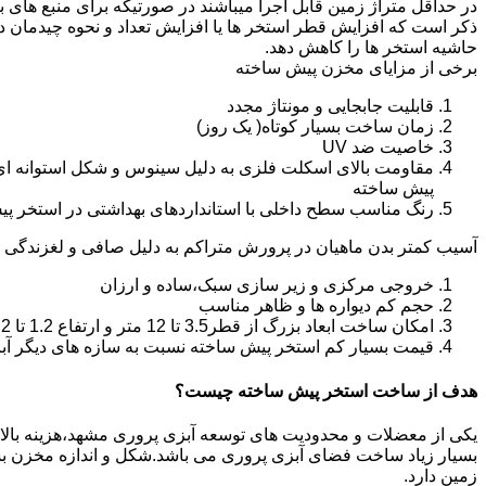
در حداقل متراژ زمین قابل اجرا میباشند در صورتیکه برای منبع های ب
ذکر است که افزایش قطر استخر ها یا افزایش تعداد و نحوه چیدمان 
حاشیه استخر ها را کاهش دهد.
برخی از مزایای مخزن پیش ساخته
قابلیت جابجایی و مونتاژ مجدد
زمان ساخت بسیار کوتاه( یک روز)
خاصیت ضد UV
مقاومت بالای اسکلت فلزی به دلیل سینوس و شکل استوانه ای
پیش ساخته
رنگ مناسب سطح داخلی با استانداردهای بهداشتی در استخر پ
آسیب کمتر بدن ماهیان در پرورش متراکم به دلیل صافی و لغزندگی 
خروجی مرکزی و زیر سازی سبک،ساده و ارزان
حجم کم دیواره ها و ظاهر مناسب
امکان ساخت ابعاد بزرگ از قطر3.5 تا 12 متر و ارتفاع 1.2 تا 2.2 متر
قیمت بسیار کم استخر پیش ساخته نسبت به سازه های دیگر آب
هدف از ساخت استخر پیش ساخته چیست؟
یکی از معضلات و محدودیت های توسعه آبزی پروری مشهد،هزینه بالای تو
بسیار زیاد ساخت فضای آبزی پروری می باشد.شکل و اندازه مخزن 
زمین دارد.