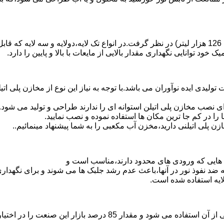
د توانایی نگهداری مقدار بالایی از مایعات با بالا و پایین را دارد.
30 هزار لیتر نیز از دیگر افتخارات تولیدی ایده نوآوران می باشد.با توجه به نیاز این نو
 نصب مخازن پلی اتیلن استوانه ای را ندارند طراحی و تولید می شود.
 را در کم جا ترین مکان ها استفاده نموده و نصب نمایید.
لی اتیلنی دارید،مخزن آب مکعبی را به شما پیشنهاد مینمائیم..
هایی که ورودی های محدود دارند،مناسب است و
ایه ضد نفوذ نور در آنها،باعث عدم رشد جلبک ها می شوند و برای نگه
ایه استفاده شده است.
پلی اتیلن پرمصرف ترین ماده پلیمری که در صنعت قالب گیری دورانی ا