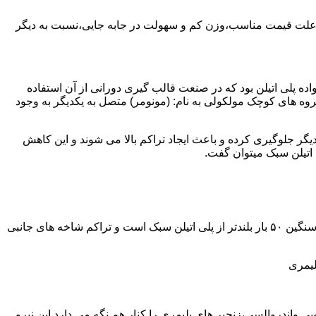
به علت قیمت مناسب،وزن کم و سهولت در جابه جایی،نسبت به دیگر
ه نمود.پلی اتیلن سبک نخستین عضو خانواده پلی اتیلن بود که در صنعت قالب گیری دورانی از آن استفاده
روه های کوچک مولکولی به نام: (مونومر) متصل به یکدیگر به وجود
گر جلوگیری کرده و باعث ایجاد تراکم بالا می شوند و این کاهش
پلی اتیلن سنگین مثل پلی اتیلن سبک از اتم های هیدروژن و کربن تشکیل می شود.فرق در این مورد می باشد که طول زنجیره های پلی اتیلن سنگین ۵۰ بار بلندتر از پلی اتیلن سبک است و تراکم شاخه های جانبی
لیمری
ی واندروالسی،زنجیر های پلیمری را کنار هم نگه می دارد.این نیرو