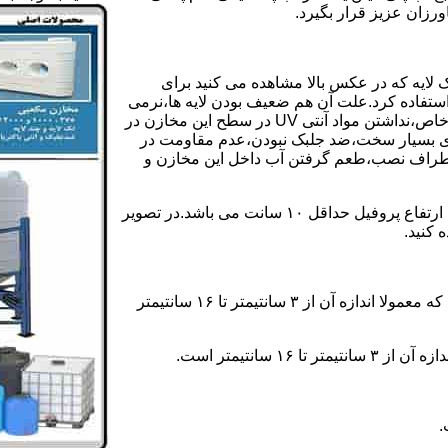
رزان عزیز قرار بگیرد.
 لایه که در عکس بالا مشاهده می کنید برای
ستفاده کرد.علت آن هم ضعیف بودن لایه ها،نرمی
بیش از حد بدنه مخزن،عدم توانایی طراحی این مخازن برای مصارف خاص،نداشتن مواد آنتی UV در سطح این مخازن در
یری بسیار سخت،ضد جلبک نبودن،عدم مقاومت در
اطراف نصب،طعم گرفتن آب داخل این مخازن و
ولی مخازن دوجداره دارای پروفیل دوجداره در بدنه خود می باشند که ارتفاع پروفیل حداقل ۱۰ سانت می باشد.در تصویر
 کنید.
ارتفاع پروفیل : فاصله بین جداره داخلی مخزن و تاج پروفیل می باشد که معمولا اندازه آن از ۳ سانتیمتر تا ۱۶ سانتیمتر
سانتیمتر است.