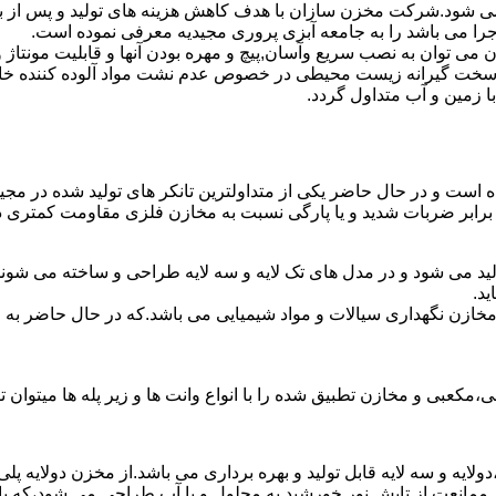
ه می شود.شرکت مخزن سازان با هدف کاهش هزینه های تولید و پس از 
جرا می باشد را به جامعه آبزی پروری مجیدیه معرفی نموده است.
ان به نصب سریع وآسان,پیچ و مهره بودن آنها و قابلیت مونتاژ و دمون
ن سخت گیرانه زیست محیطی در خصوص عدم نشت مواد آلوده کننده خاک
ا زمین و آب متداول گردد.
ده است و در حال حاضر یکی از متداولترین تانکر های تولید شده در مجی
 برابر ضربات شدید و یا پارگی نسبت به مخازن فلزی مقاومت کمتری دا
لید می شود و در مدل های تک لایه و سه لایه طراحی و ساخته می شوند.
د.
اع مخازن نگهداری سیالات و مواد شیمیایی می باشد.که در حال حاضر 
عبی و مخازن تطبیق شده را با انواع وانت ها و زیر پله ها میتوان ت
دولایه و سه لایه قابل تولید و بهره برداری می باشد.از مخزن دولایه پ
 ممانعت از تابش نور خورشید به محلول و یا آب طراحی می شود،که با