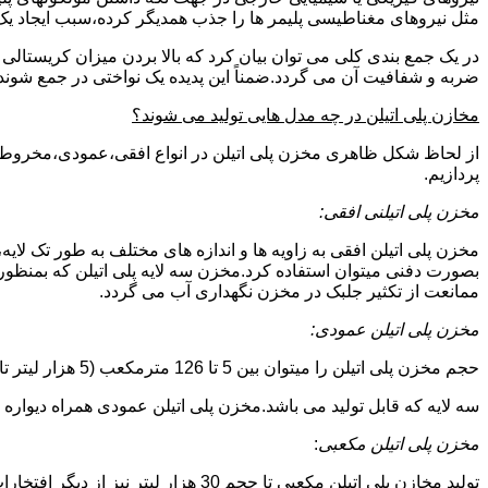
مثل نیروهای مغناطیسی پلیمر ها را جذب همدیگر کرده،سبب ایجاد یک 
در یک جمع بندی کلی می توان بیان کرد که بالا بردن میزان کریست
ضربه و شفافیت آن می گردد.ضمناً این پدیده یک نواختی در جمع شوند
مخازن پلی اتیلن در چه مدل هایی تولید می شوند؟
از لحاظ شکل ظاهری مخزن پلی اتیلن در انواع افقی،عمودی،مخروطی،مک
پردازیم.
مخزن پلی اتیلنی افقی:
مخزن پلی اتیلن افقی به زاویه ها و اندازه های مختلف به طور تک لایه،
بصورت دفنی میتوان استفاده کرد.مخزن سه لایه پلی اتیلن که بمنظور
ممانعت از تکثیر جلبک در مخزن نگهداری آب می گردد.
مخزن پلی اتیلن عمودی:
حجم مخزن پلی اتیلن را میتوان بین 5 تا 126 مترمکعب (5 هزار لیتر تا 126 هزار لیتر) در نظر گرفت.در انواع تک لایه،دولایه و
سه لایه که قابل تولید می باشد.مخزن پلی اتیلن عمودی همراه دیواره های تقویت شد
مخزن پلی اتیلن مکعبی
:
تولید مخازن پلی اتیلن مکعبی تا حجم 