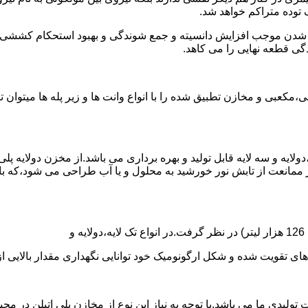
توده متراکم خواهد شد.
الی شدن موجب افزایش دانسیته و جمع شوندگی و بهبود استحکام کشش
گی قطعه نهایی را می کاهد.
عبی و مخازن تطبیق شده را با انواع وانت ها و زیر پله ها میتوان 
دولایه و سه لایه قابل تولید و بهره برداری می باشد.از مخزن دولایه پ
 ممانعت از تابش نور خورشید به محلول و یا آب طراحی می شود،که با
ه و شکل ارگونومیک خود توانایی نگهداری مقدار بالایی از مایعات با PH بالا و پا
30 هزار لیتر نیز از دیگر افتخارات تولیدی ما می باشد.با توجه به نیاز این نوع از مخازن