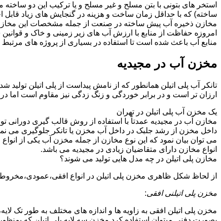
استخر های بتونی با بتن مسلح و غیر مسلح و یا ترکیب این دو ساخت
ساخته) که با حداقل زمان ساخت و هزینه در گنجایش های زیاد قابل ا
مخازن ذخیره آب پیش ساخته در صنعت از جمله مشخصات این مخازن می تو
امروزه حفاظت از منابع با ارزش آب های زیر زمینی و خاک و قوانی
منابع آب باعث شده است تا استفاده در بسیاری از پروژه های مرتبط ب
مخزن آب در مجیدیه
تانکر آب پلی اتیلن همانطور که از نامش پیداست از پلی اتیلن تولید ش
ارزان تر است و در برابر خوردگی و زنگ زدگی نیز مقاوم است اما در
یک مخزن آب پلی اتیلن در تهران
مخازن آب در مجیدیه عمدتاً با استفاده از روش قالب گیری دورانی تو
داخل مخزن از رشد جلبک در داخل آب مخزن یا تانکر جلوگیری می نمای
می توان بیان نمود که این نوع مخازن از جمله مخزن آب یکی از انو
انواع مخازن دارای متقاضیان زیادی در مجیدیه می باشد.
مخازن پلی اتیلن در چه مدل هایی تولید می شوند؟
از لحاظ شکل ظاهری مخزن پلی اتیلن در انواع افقی،عمودی،مخروطی،مک
مخزن پلی اتیلنی افقی
:
مخزن پلی اتیلن افقی به زاویه ها و اندازه های مختلف به طور تک لایه،
بصورت دفنی میتوان استفاده کرد.مخزن سه لایه پلی اتیلن که بمنظور