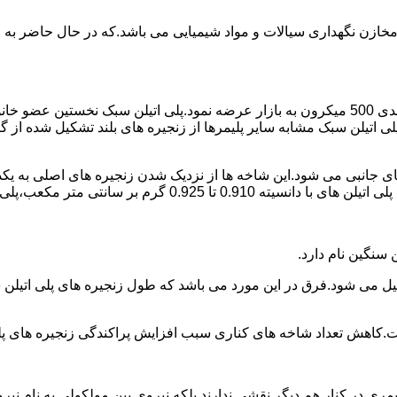
اع مخازن نگهداری سیالات و مواد شیمیایی می باشد.که در حال حاضر 
در سال 1961 میلادی کمپانی اکواستار پودر پلی اتیلن سبک را با دانه بندی 500 میکرون به بازار عرض
لی اتیلن سبک مشابه سایر پلیمرها از زنجیره های بلند تشکیل شده از گ
ی جانبی می شود.این شاخه ها از نزدیک شدن زنجیره های اصلی به یکدی
سانتی متر مکعب،پلی اتیلن سبک میتوان گفت.
ست.کاهش تعداد شاخه های کناری سبب افزایش پراکندگی زنجیره های پ
ی در کنار هم دیگر نقشی ندارند بلکه نیروی بین مولکولی به نام نیروی