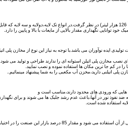
د توانایی نگهداری مقدار بالایی از مایعات با بالا و پایین را دارد.
30 هزار لیتر نیز از دیگر افتخارات تولیدی ایده نوآوران می باشد.با توجه به نیاز این نوع
 نصب مخازن پلی اتیلن استوانه ای را ندارند طراحی و تولید می شود.
 را در کم جا ترین مکان ها استفاده نموده و نصب نمایید.
لی اتیلنی دارید،مخزن آب مکعبی را به شما پیشنهاد مینمائیم..
هایی که ورودی های محدود دارند،مناسب است و
ایه ضد نفوذ نور در آنها،باعث عدم رشد جلبک ها می شوند و برای نگه
ایه استفاده شده است.
پلی اتیلن پرمصرف ترین ماده پلیمری که در صنعت قالب گیری دورانی ا