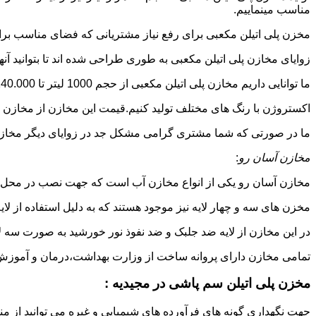
مناسب مینماییم.
مخزن پلی اتیلن مکعبی برای رفع نیاز مشتریانی که فضای مناسب برای
زوایای مخازن پلی اتیلن مکعبی به طوری طراحی شده اند تا بتوانید آنها
ما توانایی داریم مخازن پلی اتیلن مکعبی از حجم 1000 لیتر تا 140.000 لیتر به طور روتاری و دوجداره در قالب های روش
اکستروژن با رنگ های مختلف تولید کنیم.قیمت این مخازن از مخازن ا
ما در صورتی که شما مشتری گرامی مشکل جد در زوایای دیگر مخازن پل
مخازن آسان رو
:
مخازن آسان رو یکی از انواع مخازن آب است که جهت نصب در محل 
مخزن های سه و چهار لایه نیز موجود هستند که به دلیل استفاده از ل
در این مخازن از لایه ضد جلبک و ضد نفوذ نور خورشید به صورت سه ل
تمامی مخازن دارای پروانه ساخت از وزارت بهداشت،درمان و آموزش پزشکی هستند و از موا
مخزن پلی اتیلن سم پاشی در مجیدیه :
جهت نگهداری گونه های فرآورده های شیمیایی و غیره می توانید از منب