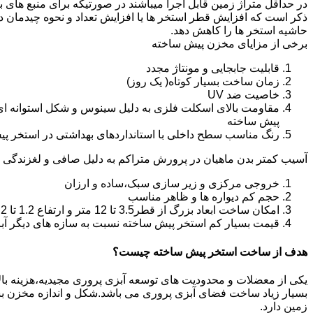
در حداقل متراژ زمین قابل اجرا میباشند در صورتیکه برای منبع های ب
ذکر است که افزایش قطر استخر ها یا افزایش تعداد و نحوه چیدمان 
حاشیه استخر ها را کاهش دهد.
برخی از مزایای مخزن پیش ساخته
قابلیت جابجایی و مونتاژ مجدد
زمان ساخت بسیار کوتاه( یک روز)
خاصیت ضد UV
مقاومت بالای اسکلت فلزی به دلیل سینوس و شکل استوانه ای
پیش ساخته
رنگ مناسب سطح داخلی با استانداردهای بهداشتی در استخر پ
آسیب کمتر بدن ماهیان در پرورش متراکم به دلیل صافی و لغزندگی 
خروجی مرکزی و زیر سازی سبک،ساده و ارزان
حجم کم دیواره ها و ظاهر مناسب
امکان ساخت ابعاد بزرگ از قطر3.5 تا 12 متر و ارتفاع 1.2 تا 2.2 متر
قیمت بسیار کم استخر پیش ساخته نسبت به سازه های دیگر آب
هدف از ساخت استخر پیش ساخته چیست؟
یکی از معضلات و محدودیت های توسعه آبزی پروری مجیدیه،هزینه بالای 
بسیار زیاد ساخت فضای آبزی پروری می باشد.شکل و اندازه مخزن 
زمین دارد.