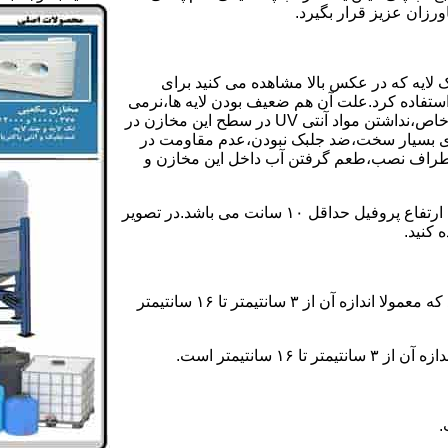
رزان عزیز قرار بگیرد.
 لایه که در عکس بالا مشاهده می کنید برای
ستفاده کرد.علت آن هم ضعیف بودن لایه ها،نرمی
بیش از حد بدنه مخزن،عدم توانایی طراحی این مخازن برای مصارف خاص،نداشتن مواد آنتی UV در سطح این مخازن در
یری بسیار سخت،ضد جلبک نبودن،عدم مقاومت در
اطراف نصب،طعم گرفتن آب داخل این مخازن و
ولی مخازن دوجداره دارای پروفیل دوجداره در بدنه خود می باشند که ارتفاع پروفیل حداقل ۱۰ سانت می باشد.در تصویر
 کنید.
ارتفاع پروفیل : فاصله بین جداره داخلی مخزن و تاج پروفیل می باشد که معمولا اندازه آن از ۳ سانتیمتر تا ۱۶ سانتیمتر
سانتیمتر است.