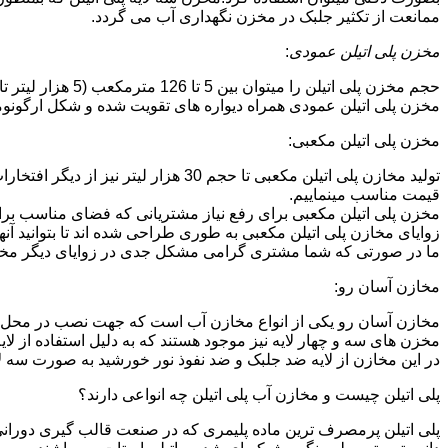
ممانعت از تکثیر جلبک در مخزن نگهداری آب می گردد.
مخزن پلی اتیلن عمودی
:
حجم مخزن پلی اتیلن را میتوان بین 5 تا 126 مترمکعب (5 هزار لیتر تا 126 هزار لیتر) در نظر گرفت.در انواع تک لایه،دولایه و سه لایه که قابل تولید می باشد.
مخزن پلی اتیلن عمودی همراه دیواره های تقویت شده و شکل ارگونومیک خو
مخزن پلی اتیلن مکعبی:
تولید مخازن پلی اتیلن مکعبی تا حجم 
قیمت مناسب مینماییم.
مخزن پلی اتیلن مکعبی برای رفع نیاز مشتریانی که فضای مناسب برای
زوایای مخازن پلی اتیلن مکعبی به طوری طراحی شده اند تا بتوانید آنها
ما در صورتی که شما مشتری گرامی مشکل جدی در زوایای دیگر مخازن پ
مخازن آسان رو:
مخازن آسان رو یکی از انواع مخازن آب است که جهت نصب در محل 
مخزن های سه و چهار لایه نیز موجود هستند که به دلیل استفاده از ل
در این مخازن از لایه ضد جلبک و ضد نفوذ نور خورشید به صورت سه ل
پلی اتیلن چیست و مخازن آب پلی اتیلن چه انواعی دارند؟