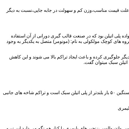
به علت قیمت مناسب،وزن کم و سهولت در جابه جایی،نسبت به دیگر
ه نمود.پلی اتیلن سبک نخستین عضو خانواده پلی اتیلن بود که در صنعت قالب گیری دورانی از آن استفاده
روه های کوچک مولکولی به نام: (مونومر) متصل به یکدیگر به وجود
گر جلوگیری کرده و باعث ایجاد تراکم بالا می شوند و این کاهش
پلی اتیلن سنگین مثل پلی اتیلن سبک از اتم های هیدروژن و کربن تشکیل می شود.فرق در این مورد می باشد که طول زنجیره های پلی اتیلن سنگین ۵۰ بار بلندتر از پلی اتیلن سبک است و تراکم شاخه های جانبی
لیمری
ی واندروالسی،زنجیر های پلیمری را کنار هم نگه می دارد.این نیرو