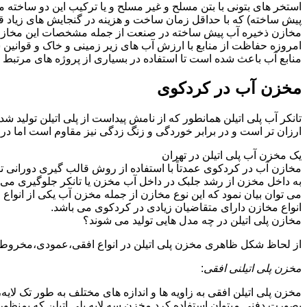
استخر های بتونی با بتن مسلح و غیر مسلح و یا ترکیب این دو ساخت
پیش ساخته) که با حداقل زمان ساخت و هزینه در گنجایش های زیاد ق
مخازن ذخیره آب پیش ساخته در صنعت از جمله مشخصات این مخازن می تو
امروزه حفاظت از منابع با ارزش آب های زیر زمینی و خاک و قوانی
منابع آب باعث شده است تا استفاده در بسیاری از پروژه های مرتبط ب
مخزن آب در کردکوی
تانکر آب پلی اتیلن همانطور که از نامش پیداست از پلی اتیلن تولید 
ارزان تر است و در برابر خوردگی و زنگ زدگی نیز مقاوم است اما در
یک مخزن آب پلی اتیلن در تهران
مخازن آب در کردکوی عمدتاً با استفاده از روش قالب گیری دورانی ت
به داخل مخزن از رشد جلبک در داخل آب مخزن یا تانکر جلوگیری می ن
می توان بیان نمود که این نوع مخازن از جمله مخزن آب یکی از انو
انواع مخازن دارای متقاضیان زیادی در کردکوی می باشد.
مخازن پلی اتیلن در چه مدل هایی تولید می شوند؟
از لحاظ شکل ظاهری مخزن پلی اتیلن در انواع افقی،عمودی،مخروطی،مک
مخزن پلی اتیلنی افقی
:
مخزن پلی اتیلن افقی به زاویه ها و اندازه های مختلف به طور تک لایه،
بصورت دفنی میتوان استفاده کرد.مخزن سه لایه پلی اتیلن که بمنظور