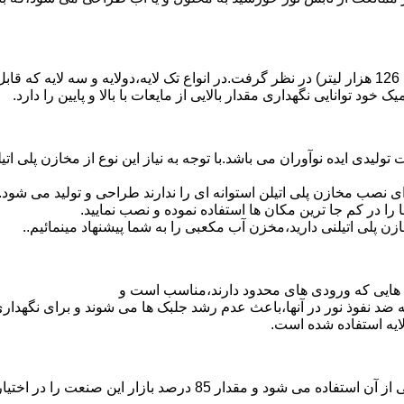
د توانایی نگهداری مقدار بالایی از مایعات با بالا و پایین را دارد.
30 هزار لیتر نیز از دیگر افتخارات تولیدی ایده نوآوران می باشد.با توجه به نیاز این نو
 نصب مخازن پلی اتیلن استوانه ای را ندارند طراحی و تولید می شود.
 را در کم جا ترین مکان ها استفاده نموده و نصب نمایید.
لی اتیلنی دارید،مخزن آب مکعبی را به شما پیشنهاد مینمائیم..
هایی که ورودی های محدود دارند،مناسب است و
ایه ضد نفوذ نور در آنها،باعث عدم رشد جلبک ها می شوند و برای نگه
ایه استفاده شده است.
پلی اتیلن پرمصرف ترین ماده پلیمری که در صنعت قالب گیری دورانی ا