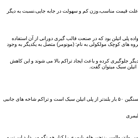
به علت قیمت مناسب،وزن کم و سهولت در جابه جایی،نسبت به دیگر
ه نمود.پلی اتیلن سبک نخستین عضو خانواده پلی اتیلن بود که در صنعت قالب گیری دورانی از آن استفاده
روه های کوچک مولکولی به نام: (مونومر) متصل به یکدیگر به وجود
گر جلوگیری کرده و باعث ایجاد تراکم بالا می شوند و این کاهش
پلی اتیلن سنگین مثل پلی اتیلن سبک از اتم های هیدروژن و کربن تشکیل می شود.فرق در این مورد می باشد که طول زنجیره های پلی اتیلن سنگین ۵۰ بار بلندتر از پلی اتیلن سبک است و تراکم شاخه های جانبی
لیمری
ی واندروالسی،زنجیر های پلیمری را کنار هم نگه می دارد.این نیرو