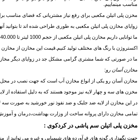
مناسب مینماییم.
مخزن پلی اتیلن مکعبی برای رفع نیاز مشتریانی که فضای مناسب برای
زوایای مخازن پلی اتیلن مکعبی به طوری طراحی شده اند تا بتوانید آنها
ما توانایی داریم مخازن پلی اتیلن مکعبی از حجم 1000 لیتر تا 140.000 لیتر به طور روتاری و دوجداره در قالب های روش
اکستروژن با رنگ های مختلف تولید کنیم.قیمت این مخازن از مخازن ا
ما در صورتی که شما مشتری گرامی مشکل جد در زوایای دیگر مخازن پل
مخازن آسان رو
:
مخازن آسان رو یکی از انواع مخازن آب است که جهت نصب در محل 
مخزن های سه و چهار لایه نیز موجود هستند که به دلیل استفاده از ل
در این مخازن از لایه ضد جلبک و ضد نفوذ نور خورشید به صورت سه ل
تمامی مخازن دارای پروانه ساخت از وزارت بهداشت،درمان و آموزش پزشکی هستند و از موا
مخزن پلی اتیلن سم پاشی در کردکوی :
جهت نگهداری گونه های فرآورده های شیمیایی و غیره می توانید از من