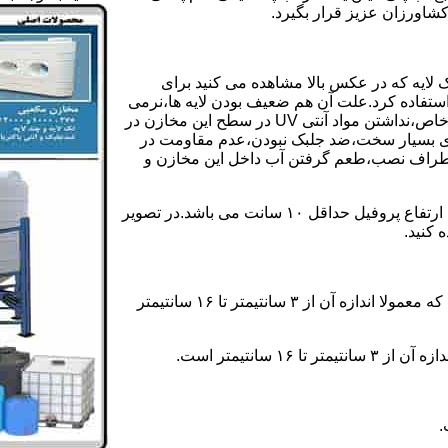
کشاورزان عزیز قرار بگیرد.
 لایه که در عکس بالا مشاهده می کنید برای
ستفاده کرد.علت آن هم ضعیف بودن لایه ها،نرمی
بیش از حد بدنه مخزن،عدم توانایی طراحی این مخازن برای مصارف خاص،نداشتن مواد آنتی UV در سطح این مخازن در
یری بسیار سخت،ضد جلبک نبودن،عدم مقاومت در
اطراف نصب،طعم گرفتن آب داخل این مخازن و
ولی مخازن دوجداره دارای پروفیل دوجداره در بدنه خود می باشند که ارتفاع پروفیل حداقل ۱۰ سانت می باشد.در تصویر
 کنید.
ارتفاع پروفیل : فاصله بین جداره داخلی مخزن و تاج پروفیل می باشد که معمولا اندازه آن از ۳ سانتیمتر تا ۱۶ سانتیمتر
سانتیمتر است.