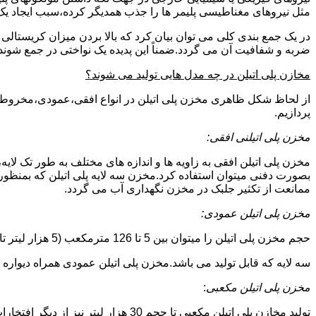
مثل نیروهای مغناطیسی پلیمر ها را جذب همدیگر کرده،سبب ایجاد یک 
در یک جمع بندی کلی می توان بیان کرد که بالا بردن میزان کریست
ضربه و شفافیت آن می گردد.ضمناً این پدیده یک نواختی در جمع شوند
مخازن پلی اتیلن در چه مدل هایی تولید می شوند؟
از لحاظ شکل ظاهری مخزن پلی اتیلن در انواع افقی،عمودی،مخروطی،مک
پردازیم.
مخزن پلی اتیلنی افقی:
مخزن پلی اتیلن افقی به زاویه ها و اندازه های مختلف به طور تک لایه،
بصورت دفنی میتوان استفاده کرد.مخزن سه لایه پلی اتیلن که بمنظور
ممانعت از تکثیر جلبک در مخزن نگهداری آب می گردد.
مخزن پلی اتیلن عمودی:
حجم مخزن پلی اتیلن را میتوان بین 5 تا 126 مترمکعب (5 هزار لیتر تا 126 هزار لیتر) در نظر گرفت.در انواع تک لایه،دولایه و
سه لایه که قابل تولید می باشد.مخزن پلی اتیلن عمودی همراه دیواره های تقویت شد
مخزن پلی اتیلن مکعبی
:
تولید مخازن پلی اتیلن مکعبی تا حجم 