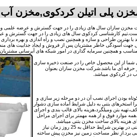
زن پلی اتیلن کردکوی,مخزن آب
مخزن سازان سال های زیادی را در جهت گسترش و عرضه علمی و تک
فته است.تیم کارشناسی کردکوی سال های زیادی را در جهت گسترش و 
اند با بهترین طراحی و سازه و همچنین نصب و راه اندازی و بهره بردار
هت آسودگی خاطر مشتریان پس از فروش و ایجاد جذابیت های منطقی ب
دی شما از این محصول خاص را در صنعت ذخیره سازی
ر حرفه ای ما باشد.شرکت مخزن سازان بعنوان
 در کردکوی میباشد.
اه بودن اجرای نصب آن در دو مرحله زیر سازی و
ا استخرهای بتنی به دلیل شرایط آماده سازی دشوار
تهیه بتن ومیلگرد،هزینه بالای قالب بندی و اجرای
مه موارد فوق و از همه مهمتر برای اجرای مراحل
رای هزینه بالای ساخت مخزن بتنی میباشد.
علاوه بر هزینه ساخت از نظر زمانبندی آماده سازی و احداث مخزن بتنی در بهترین شرایط حداقل به 25 روز زمان نیاز
ی کامل مخزن پیش ساخته حداکثر 4 روززمان می برد.از نظر مساحت زمین نیز مخزن پیش ساخته