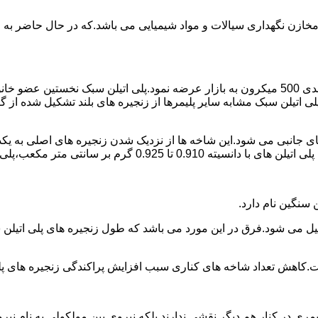
اع مخازن نگهداری سیالات و مواد شیمیایی می باشد.که در حال حاضر 
در سال 1961 میلادی کمپانی اکواستار پودر پلی اتیلن سبک را با دانه بندی 500 میکرون به بازار عرض
لی اتیلن سبک مشابه سایر پلیمرها از زنجیره های بلند تشکیل شده از گ
ی جانبی می شود.این شاخه ها از نزدیک شدن زنجیره های اصلی به یکدی
سانتی متر مکعب،پلی اتیلن سبک میتوان گفت.
ست.کاهش تعداد شاخه های کناری سبب افزایش پراکندگی زنجیره های پ
ی در کنار هم دیگر نقشی ندارند بلکه نیروی بین مولکولی به نام نیروی