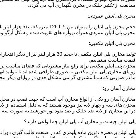
ممانعت از تکثیر جلبک در مخزن نگهداری آب می گردد.
مخزن پلی اتیلن عمودی
:
حجم مخزن پلی اتیلن را میتوان بین 5 تا 126 مترمکعب (5 هزار لیتر تا 126 هزار لیتر) در نظر گرفت.در انواع تک لایه،دولایه و سه لایه که قابل تولید می باشد.
مخزن پلی اتیلن عمودی همراه دیواره های تقویت شده و شکل ارگونومیک خو
مخزن پلی اتیلن مکعبی:
تولید مخازن پلی اتیلن مکعبی تا حجم 
قیمت مناسب مینماییم.
مخزن پلی اتیلن مکعبی برای رفع نیاز مشتریانی که فضای مناسب برای
زوایای مخازن پلی اتیلن مکعبی به طوری طراحی شده اند تا بتوانید آنها
ما در صورتی که شما مشتری گرامی مشکل جدی در زوایای دیگر مخازن پ
مخازن آسان رو:
مخازن آسان رو یکی از انواع مخازن آب است که جهت نصب در محل 
مخزن های سه و چهار لایه نیز موجود هستند که به دلیل استفاده از ل
در این مخازن از لایه ضد جلبک و ضد نفوذ نور خورشید به صورت سه ل
پلی اتیلن چیست و مخازن آب پلی اتیلن چه انواعی دارند؟