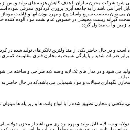
ه می شود.شرکت مخزن سازان با هدف کاهش هزینه های تولید و پس از 
ابل اجرا می باشد را به جامعه آبزی پروری کردکوی معرفی نموده است
ان به نصب سریع وآسان,پیچ و مهره بودن آنها و قابلیت مونتاژ و دمون
ن سخت گیرانه زیست محیطی در خصوص عدم نشت مواد آلوده کننده خاک
ا زمین و آب متداول گردد.
شده است و در حال حاضر یکی از متداولترین تانکر های تولید شده در کر
 برابر ضربات شدید و یا پارگی نسبت به مخازن فلزی مقاومت کمتری دا
ولید می شود و در مدل های تک لایه و سه لایه طراحی و ساخته می شوند
ماید.
اع مخازن نگهداری سیالات و مواد شیمیایی می باشد.که در حال حاضر 
عبی و مخازن تطبیق شده را با انواع وانت ها و زیر پله ها میتوان ت
دولایه و سه لایه قابل تولید و بهره برداری می باشد.از مخزن دولایه پ
 ممانعت از تابش نور خورشید به محلول و یا آب طراحی می شود،که با