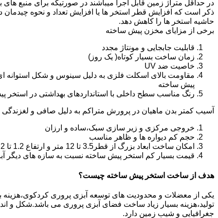
در حداقل متراژ زمین قابل اجرا میباشند در صورتیکه برای منبع های ب
ذکر است که افزایش قطر استخر ها یا افزایش تعداد و نحوه چیدمان 
حاشیه استخر ها را کاهش دهد.
برخی از مزایای مخزن پیش ساخته
قابلیت جابجایی و مونتاژ مجدد
زمان ساخت بسیار کوتاه( یک روز)
خاصیت ضد UV
مقاومت بالای اسکلت فلزی به دلیل سینوس و شکل استوانه ای
پیش ساخته
رنگ مناسب سطح داخلی با استانداردهای بهداشتی در استخر پ
آسیب کمتر بدن ماهیان در پرورش متراکم به دلیل صافی و لغزندگی 
خروجی مرکزی و زیر سازی سبک،ساده و ارزان
حجم کم دیواره ها و ظاهر مناسب
امکان ساخت ابعاد بزرگ از قطر3.5 تا 12 متر و ارتفاع 1.2 تا 2.2 متر
قیمت بسیار کم استخر پیش ساخته نسبت به سازه های دیگر آب
هدف از ساخت استخر پیش ساخته چیست؟
یکی از معضلات و محدودیت های توسعه آبزی پروری کردکوی،هزینه بالای 
تولید،هزینه بسیار زیاد ساخت فضای آبزی پروری می باشد.شکل و ا
جغرافیایی و شیب زمین دارد.