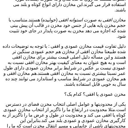
استفاده قرار می گیرند.این مخازن دارای انواع کوتاه و بلند می
باشند.
مخازن افقی به صورت استوانه افقی
(خوابیده) هستند.متناسب با
حجم مخزن پایه هایی از جنس خود مخزن در قالب آن پیش بینی
شده که اجازه می دهد مخزن به صورت پایدار در جای خود تثبیت
شود.
دلیل تفاوت قیمت مخازن عمودی و افقی : با توجه به توضیحات داده
شده طبیعتا مخازن افقی از مخازن هم حجم عمودی سنگین تر
هستند و این مساله دلیل اصلی قیمت بیشتر برای مخازن افقی
است و به هیچ عنوان به معنای کیفیت بهتر مخازن افقی نسبت به
عمودی نیست بر عکس در شرایط برابر مخازن عمودی دارای طول
عمر نسبتا بیشتری نسبت به مخازن افقی هستند.هم مخازن افقی و
هم مخازن عمودی در شرایط مناسب و استاندارد می توانند چند ده
سال به خوبی قابل استفاده باشند.
مخزن عمودی یا افقی؟ کدام یک؟
یکی از محدودیتها و عوامل اصلی انتخاب مخزن فضای در دسترس
است.مثلا محدودیت در ارتفاع ما را ناگزیر از انتخاب مخازن عمودی
کوتاه یا افقی می کند و محدودیت در طول و عرض ما را ناگزیر از به
کارگیری مخازن عمودی و عمودی بلند می کند.بنابراین این
محدودیتهای ناشی از جانمایی و مسیر انتقال مخزن است که ما را