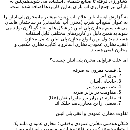
کشاورزی گرفته تا صنایع شیمیایی استفاده می شوند.همچنین به
تازگی نیز جمع آوری آب باران به این کاربردها اضافه شده است.
به گزارش ایسنا،بنابر اعلام ناب زیست،بیشتر ما،مخزن پلی اتیلن را
به عنوان منبع آب شرب (مخزن آب آشامیدنی) در ساختمان هایمان
می شناسیم.مخازن پلی اتیلن در شکل ها و ابعاد گوناگون تولید می
شوند به همین دلیل در کاربردهای مختلفی قابل استفاده
هستند.متداول ترین انواع مخازن پلی اتیلن شامل مخازن
افقی،مخازن عمودی،مخازن آسانرو یا کتابی،مخازن مکعبی و
مخازن قیفی هستند.
اما علت فراوانی مخزن پلی اتیلن چیست؟
قیمت مقرون به صرفه
وزن کم
جابجایی آسان
نصب بی دردسر
مقاومت در برابر ضربه
مقاوم در برابر نور ماورا بنفش (UV)
بعضی ازا ین مخازن،ضد جلبک اند.
تفاوت مخازن عمودی و افقی پلی اتیلن
شکل هندسی مخازن عمودی و افقی
: مخازن عمودی مانند یک
استوانه هستند که روی قاعده شان و به صورت ایستاده مورد