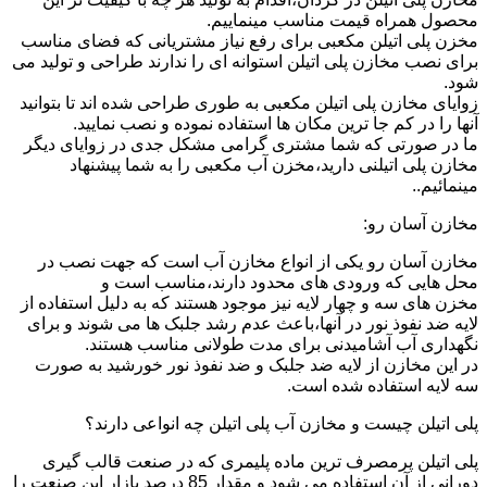
محصول همراه قیمت مناسب مینماییم.
مخزن پلی اتیلن مکعبی برای رفع نیاز مشتریانی که فضای مناسب
برای نصب مخازن پلی اتیلن استوانه ای را ندارند طراحی و تولید می
شود.
زوایای مخازن پلی اتیلن مکعبی به طوری طراحی شده اند تا بتوانید
آنها را در کم جا ترین مکان ها استفاده نموده و نصب نمایید.
ما در صورتی که شما مشتری گرامی مشکل جدی در زوایای دیگر
مخازن پلی اتیلنی دارید،مخزن آب مکعبی را به شما پیشنهاد
مینمائیم..
مخازن آسان رو:
مخازن آسان رو یکی از انواع مخازن آب است که جهت نصب در
محل هایی که ورودی های محدود دارند،مناسب است و
مخزن های سه و چهار لایه نیز موجود هستند که به دلیل استفاده از
لایه ضد نفوذ نور در آنها،باعث عدم رشد جلبک ها می شوند و برای
نگهداری آب آشامیدنی برای مدت طولانی مناسب هستند.
در این مخازن از لایه ضد جلبک و ضد نفوذ نور خورشید به صورت
سه لایه استفاده شده است.
پلی اتیلن چیست و مخازن آب پلی اتیلن چه انواعی دارند؟
پلی اتیلن پرمصرف ترین ماده پلیمری که در صنعت قالب گیری
دورانی از آن استفاده می شود و مقدار 85 درصد بازار این صنعت را