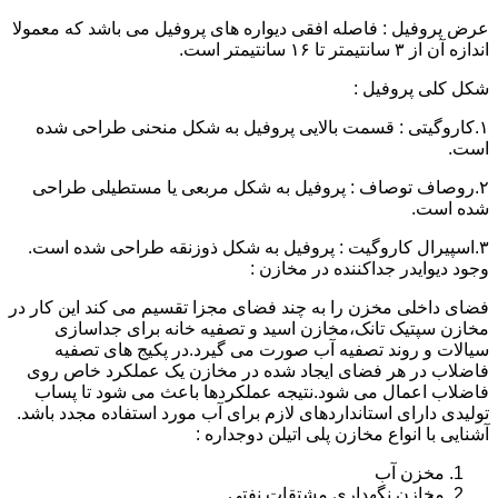
عرض پروفیل : فاصله افقی دیواره های پروفیل می باشد که معمولا
اندازه آن از ۳ سانتیمتر تا ۱۶ سانتیمتر است.
شکل کلی پروفیل :
۱.کاروگیتی : قسمت بالایی پروفیل به شکل منحنی طراحی شده
است.
۲.روصاف توصاف : پروفیل به شکل مربعی یا مستطیلی طراحی
شده است.
۳.اسپیرال کاروگیت : پروفیل به شکل ذوزنقه طراحی شده است.
وجود دیوایدر جداکننده در مخازن :
فضای داخلی مخزن را به چند فضای مجزا تقسیم می کند این کار در
مخازن سپتیک تانک،مخازن اسید و تصفیه خانه برای جداسازی
سیالات و روند تصفیه آب صورت می گیرد.در پکیج های تصفیه
فاضلاب در هر فضای ایجاد شده در مخازن یک عملکرد خاص روی
فاضلاب اعمال می شود.نتیجه عملکردها باعث می شود تا پساب
تولیدی دارای استانداردهای لازم برای آب مورد استفاده مجدد باشد.
آشنایی با انواع مخازن پلی اتیلن دوجداره :
مخزن آب
مخازن نگهداری مشتقات نفتی