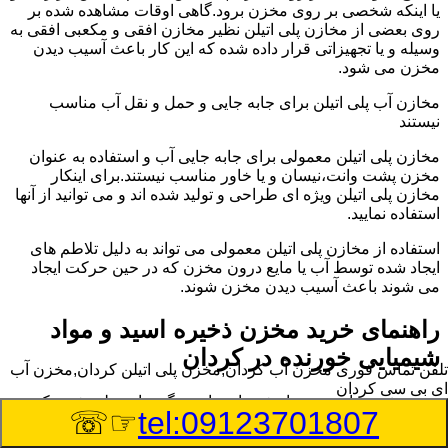
یا اینکه شخصی بر روی مخزن برود.گاهی اوقات مشاهده شده بر
روی بعضی از مخازن پلی اتیلن نظیر مخازن افقی و مکعبی افقی به
وسیله و یا تجهیزاتی قرار داده شده که این کار باعث آسیب دیدن
مخزن می شود.
مخازن آب پلی اتیلن برای جابه جایی و حمل و نقل آب مناسب
نیستند
مخازن پلی اتیلن معمولی برای جابه جایی آب و استفاده به عنوان
مخزن پشت وانت،نیسان و یا خاور مناسب نیستند.برای اینکار
مخازن پلی اتیلن ویژه ای طراحی و تولید شده اند و می توانید از آنها
استفاده نمایید.
استفاده از مخازن پلی اتیلن معمولی می تواند به دلیل تلاطم های
ایجاد شده توسط آب یا مایع درون مخزن که در حین حرکت ایجاد
می شوند باعث آسیب دیدن مخزن شوند.
راهنمای خرید مخزن ذخیره اسید و مواد
شیمیایی خورنده در کردان
تلفن تماس فوری
مخزن آب کردان,مخزن پلی اتیلن کردان,مخزن آب
ای بی سی کردان
مخزن ذخیره اسید و مواد شیمیایی باید به گونه ای تولید شوند که
☞☏
tel:09123701807
بتوانند در برابر چگالی نسبتا بالا و خورندگی انواع اسیدها مقاومت
کافی داشته باشند.به همین دلیل نمی توان در هر مخزنی اسید و مواد