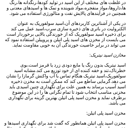
در غلظت های مختلف از این اسید در تولید کودها،رنگدانه ها،رنگ
ها،داروها،مواد منفجره،مواد شوینده و نمک ها و اسیدهای معدنی و
همچنین در فرآیندهای پالایش نفت و متالورژی استفاده می شود.
در یکی از آشناترین کاربردهای آن،اسید سولفوریک به عنوان
الکترولیت در باتری های ذخیره سازی سرب،اسید عمل می کند
برای ذخیره اسید سولفوریک که از خورندگی بالایی برخوردار است
می بایست از مخزن های اسید پلی اتیلن و پروپیلن استفاده نمود که
می تواند در برابر خاصیت خورندگی آن به خوبی مقاومت نماید.
مخازن اسید نیتریک
:
اسید نیتریک بدون رنگ یا مایع دودی زرد یا قرمز است.بوی
خطرناک،تند و خفه کننده ای از خود توزیع می کند.مشابه اسید
سولفوریک،اسید نیتریک هنگام تماس با آب واکنش گرمازا را نشان
می دهد.گرمایی ساطع می کند که ممکن است به مخزن ذخیره
اسید آسیب برساند به همین علت برای نگهداری چنین اسیدی باید
مخزنی مناسب انتخاب شود تا تمام نگرانی ها را در این موضوع
برطرف نماید و مخزن اسید پلی اتیلن بهترین گزینه برای نگهداری
می باشد.
مخزن اسید پلی اتیلن:
مخزن اسید پلی اتیلن همانطور که گفت شد برای نگهداری اسیدها و