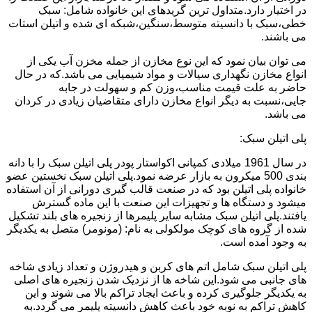
در اختیار دارد.متداول ترین گریدهای این خانواده شامل: سبک
خطی،سبک با دانسیته متوسط،سنگین،شبکه ای شده و اتیلن استات
می باشند.
می توان بیان نمود که این نوع مخازن از جمله مخزن آب یکی از
انواع مخازن نگهداری سیالات و مواد شیمیایی می باشد.که در حال
حاضر به علت قیمت مناسب،وزن کم و سهولت در جابه
جایی،نسبت به دیگر انواع مخازن دارای متقاضیان زیادی در کردان
می باشد.
پلی اتیلن سبک:
در سال 1961 میلادی کمپانی اکواستار پودر پلی اتیلن سبک را با دانه
بندی 500 میکرون به بازار عرضه نمود.پلی اتیلن سبک نخستین عضو
خانواده پلی اتیلن بود که در صنعت قالب گیری دورانی از آن استفاده
میشود و دستگاه ها و تجهیزات این صنعت با این ماده گسترش
یافتند.پلی اتیلن سبک مشابه سایر پلیمرها از زنجیره های بلند تشکیل
شده از گروه های کوچک مولکولی به نام: (مونومر) متصل به یکدیگر
به وجود آمده است.
پلی اتیلن سبک شامل اتم های کربن و هیدروژن و تعداد زیادی شاخه
های جانبی می شود.این شاخه ها از نزدیک شدن زنجیره های اصلی
به یکدیگر جلوگیری کرده و باعث ایجاد تراکم بالا می شوند و این
کاهش تراکم به نوبه خود باعث کاهش دانسیته پلیمر می گردد.به