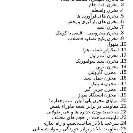
مخزن نفت خام
مخزن واسطه
مخزن های فرآورده ها
مخزن های بارگیری و پخش
مخزن اسید
مخزن مخروطی – قیفی یا کونیک
مخزن پکیج تصفیه فاضلاب
منهول
اسکرابر تصفیه هوا
مخزن آب ژاول
مخزن اسید سولفوریک
مخزن بنزین
· مخزن گازوئیل
· مخزن حمل اسید
· مخزن سپتیک
· مخزن چربی گیر
· مخزن ایستگاه پمپاژ
مزایای مخزن پلی اتیلن آب دوجداره :
مقاومت در برابر اشعه ماوراء بنفش
ساختمند بودن جداره ها و عمر طولانی
قابلیت ساخت در حجم های مختلف
سرعت بالا در ساخت،نصب و راه اندازی
مقاومت بالا در برابر خوردگی و مواد شیمیایی