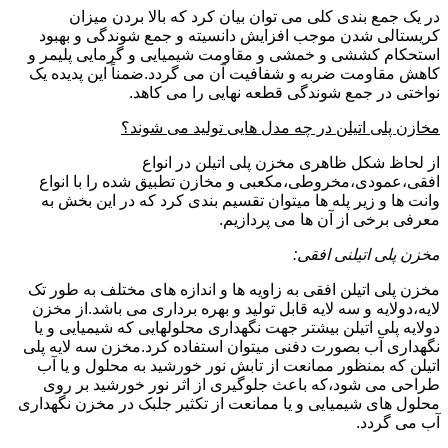
در یک جمع بندی کلی می توان بیان کرد که بالا بردن میزان
کریستالی شدن موجب افزایش دانسیته و جمع شوندگی و بهبود
استحکام کششی و خمشی و مقاومت شیمیایی و گرمایی پلیمر و
کاهش مقاومت ضربه و شفافیت آن می گردد.ضمناً این پدیده یک
نواختی در جمع شوندگی قطعه نهایی را می کاهد.
مخازن پلی اتیلن در چه مدل هایی تولید می شوند؟
از لحاظ شکل ظاهری مخزن پلی اتیلن در انواع
افقی،عمودی،مخروطی،مکعبی و مخازن تطبیق شده را با انواع
وانت ها و زیر پله ها میتوان تقسیم بندی کرد که در این بخش به
معرفی برخی از آن ها می پردازیم.
مخزن پلی اتیلنی افقی:
مخزن پلی اتیلن افقی به زاویه ها و اندازه های مختلف به طور تک
لایه،دولایه و سه لایه قابل تولید و بهره برداری می باشد.از مخزن
دولایه پلی اتیلن بیشتر جهت نگهداری محلولهایی که شیمیایی و یا
نگهداری آب بصورت دفنی میتوان استفاده کرد.مخزن سه لایه پلی
اتیلن که بمنظور ممانعت از تابش نور خورشید به محلول و یا آب
طراحی می شود،که باعث جلوگیری از اثر نور خورشید بر روی
محلول های شیمیایی و یا ممانعت از تکثیر جلبک در مخزن نگهداری
آب می گردد.