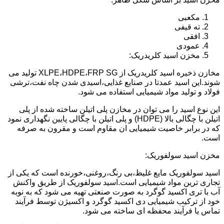
مکعبی
ته قیفی
افقی
عمودی
مخزن اسید کلریدریک:
مخازن ذخیره اسید کلریدریک از XLPE،HDPE،FRP SG تولید می
شوند.این اسید عمدتا در صنایع غذایی،اسیدی شدن چاه نفت،ترشی
فولاد و تولید مواد شیمیایی استفاده می شود.
این نوع اسید را می توان در مخازن پلی اتیلن ساخته شده از پلی
اتیلن با چگالی بالا (HDPE) و پلی اتیلن با چگالی پایین نگهداری نمود
که در برابر خاصیت شیمیایی ان مقاوم است و مقرون به صرفه
است.
مخزن اسید سولفوریک:
اسید سولفوریک مایع غلیظ،بی رنگ،روغنی،خورنده است که یکی از
تجاری ترین مواد شیمیایی است.اسید سولفوریک از طریق واکنش
آب با تری اکسید گوگرد به صورت صنعتی تهیه می شود که به نوبه
خود از ترکیب شیمیایی دی اکسید گوگرد و اکسیژن توسط فرآیند
تماس یا فرآیند محفظه ای ساخته می شود.