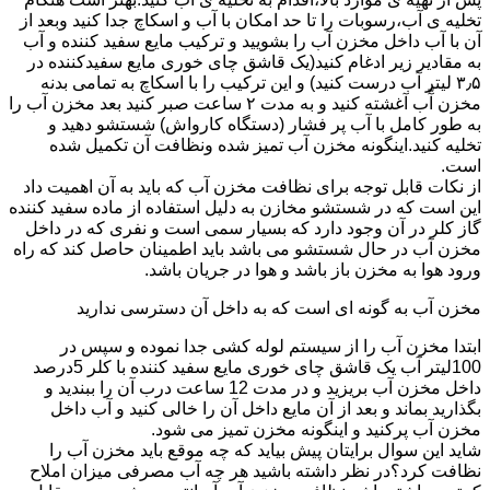
تخلیه ی آب،رسوبات را تا حد امکان با آب و اسکاچ جدا کنید وبعد از
آن با آب داخل مخزن آب را بشویید و ترکیب مایع سفید کننده و آب
به مقادیر زیر ادغام کنید(یک قاشق چای خوری مایع سفیدکننده در
۳٫۵ لیتر آب درست کنید) و این ترکیب را با اسکاچ به تمامی بدنه
مخزن آّب آغشته کنید و به مدت ۲ ساعت صبر کنید بعد مخزن آب را
به طور کامل با آب پر فشار (دستگاه کارواش) شستشو دهید و
تخلیه کنید.اینگونه مخزن آب تمیز شده ونظافت آن تکمیل شده
است.
از نکات قابل توجه برای نظافت مخزن آب که باید به آن اهمیت داد
این است که در شستشو مخازن به دلیل استفاده از ماده سفید کننده
گاز کلر در آن وجود دارد که بسیار سمی است و نفری که در داخل
مخزن آب در حال شستشو می باشد باید اطمینان حاصل کند که راه
ورود هوا به مخزن باز باشد و هوا در جریان باشد.
مخزن آب به گونه ای است که به داخل آن دسترسی ندارید
ابتدا مخزن آب را از سیستم لوله کشی جدا نموده و سپس در
100لیتر آب یک قاشق چای خوری مایع سفید کننده با کلر 5درصد
داخل مخزن آب بریزید و در مدت 12 ساعت درب آن را ببندید و
بگذارید بماند و بعد از آن مایع داخل آن را خالی کنید و آب داخل
مخزن آب پرکنید و اینگونه مخزن تمیز می شود.
شاید این سوال برایتان پیش بیاید که چه موقع باید مخزن آب را
نظافت کرد؟در نظر داشته باشید هر چه آب مصرفی میزان املاح