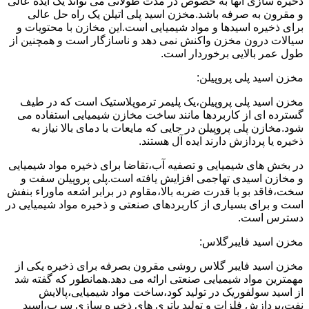
ذخیره سازی آنها به خصوص در مدت طولانی می تواند یک ایده عالی
و مقرون به صرفه باشد.مخزن اسید پلی اتیلن یک راه حل عالی
برای ذخیره اسیدها و مواد شیمیایی است.این مخازن با محتویات و
سیالات درون مخزن واکنش نمی دهد و ناسازگار است و همچنین از
طول عمر بالایی برخوردار است.
مخزن اسید پلی پروپیلن:
مخزن اسید پلی پروپیلن،یک پلیمر ترموپلاستیک است که در طیف
گسترده ای از کاربردها مانند ساخت مخازن شیمیایی استفاده می
شود.مخازن پلی پروپیلن در جایی که مایعات با دمای بالا نیاز به
ذخیره یا پردازش دارند ایده آل هستند.
در بخش های شیمیایی و تصفیه آب،تقاضا برای ذخیره مواد شیمیایی
و مخازن اسیدی تهاجمی افزایش یافته است.پلی پروپیلن سفت و
سخت،فاقد بو با قدرت ضربه بالا،مقاوم در برابر اشعه ماوراء بنفش
است و برای بسیاری از کاربردهای صنعتی و ذخیره مواد شیمیایی در
دسترس است.
مخزن اسید فایبرگلاس:
مخزن اسید فایبر گلاس روشی مقرون بصرفه برای ذخیره یکی از
مهمترین مواد شیمیایی صنعتی ارائه می دهد.همانطور که گفته شد
از اسید سولفوریک در تولید کود،ساخت مواد شیمیایی،پالایش
نفت،پردازش فلزات و تولید باتری های ذخیره سازی سرب،اسید