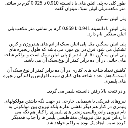
طور کلی به پلی اتیلن های با دانسیته 0.910 تا 0.925 گرم بر سانتی
متر مکعب،پلی اتیلن سبک میتوان گفت.
پلی اتیلن سنگین
پلی اتیلن با دانسیته 0.941 تا 0.959 گرم بر سانتی متر مکعب پلی
اتیلن سنگین نام دارد.
پلی اتیلن سنگین مثل پلی اتیلن سبک از اتم های هیدروژن و کربن
تشکیل می شود.فرق در این مورد می باشد که طول زنجیره های
پلی اتیلن سنگین ۵۰ بار بلندتر از پلی اتیلن سبک است و تراکم شاخه
های جانبی در آن ده برابر کمتر از نوع.سبک آن می باشد.
کاهش تعداد شاخه های کناری در آن ده برابر کمتر از نوع سبک آن
است.کاهش تعداد شاخه های کناری سبب افزایش پراکندگی زنجیره
های پلیمری
و در نتیجه بالا رفتن دانسیته پلیمر می گردد.
نیروهای فیزیکی یا شیمیایی خارجی در جهت نگه داشتن مولکولهای
پلیمری در کنار هم دیگر نقشی ندارند بلکه نیروی بین مولکولی به
نام نیرویی واندروالسی،زنجیر های پلیمری را کنار هم نگه می
دارد.این نیرو مثل نیروهای مغناطیسی پلیمر ها را جذب همدیگر
کرده،سبب ایجاد یک توده متراکم خواهد شد.