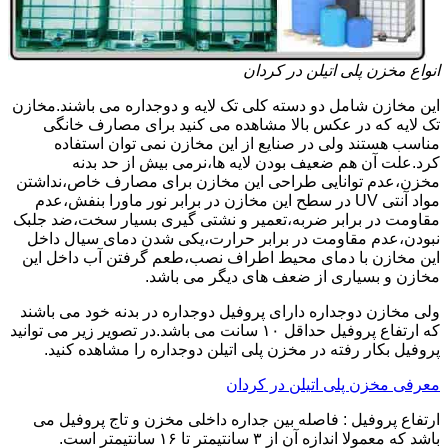
انواع مخزن پلی اتیلن در کردان
این مخازن شامل دو دسته کلی تک لایه و دوجداره می باشند.مخازن
تک لایه که در عکس بالا مشاهده می کنید برای مصارف خانگی
مناسب هستند ولی در صنایع از این مخازن نمی توان استفاده
کرد.علت آن هم ضعیف بودن لایه ها،نرمی بیش از حد بدنه
مخزن،عدم توانایی طراحی این مخازن برای مصارف خاص،نداشتن
مواد آنتی UV در سطح این مخازن در برابر نور ماورا بنفش،عدم
مقاومت در برابر ضربه،تعمیر و نشتی گیری بسیار سخت،ضد جلبک
نبودن،عدم مقاومت در برابر حرارت،یکی شدن دمای سیال داخل
این مخازن با دمای محیط اطراف نصب،طعم گرفتن آب داخل این
مخازن و بسیاری از ضعف های دیگر می باشد.
ولی مخازن دوجداره دارای پروفیل دوجداره در بدنه خود می باشند
که ارتفاع پروفیل حداقل ۱۰ سانت می باشد.در تصویر زیر می توانید
پروفیل بکار رفته در مخزن پلی اتیلن دوجداره را مشاهده کنید.
معرفی مخزن پلی اتیلن در کردان
ارتفاع پروفیل : فاصله بین جداره داخلی مخزن و تاج پروفیل می
باشد که معمولا اندازه آن از ۳ سانتیمتر تا ۱۶ سانتیمتر است.