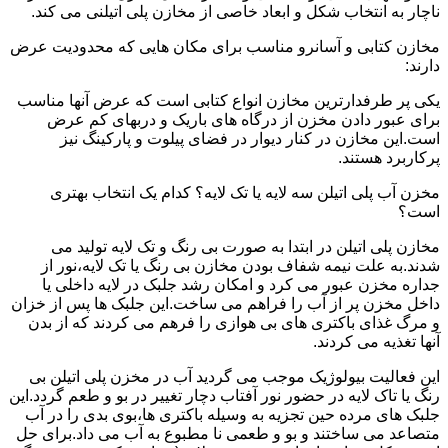
ناچار به انتخاب شکل و ابعاد خاصی از مخازن پلی اتیلنی می کند.
مخازن کتابی و آسانرو مناسب برای مکان هایی که محدودیت عرض
دارند:
یکی پر طرفدارترین مخازن انواع کتابی است که عرض آنها مناسب
برای عبور دادن مخزن از درگاه های باریک و دربهای کم عرض
است.این مخازن در کنار دیوار در فضای پیلوت و پارکینگ نیز
پرکاربرد هستند.
مخزن آب پلی اتیلن سه لایه یا تک لایه؟ کدام یک انتخاب بهتری
است؟
مخازن پلی اتیلن در ابتدا به صورت بی رنگ و تک لایه تولید می
شدند.به علت نیمه شفاف بودن مخازن بی رنگ یا تک لایه،نور از
جداره مخزن عبور می کرد و امکان رشد جلبک در لایه داخلی یا
داخل مخزن پر از آب را فراهم می ساخت.این جلبک ها پس از خزان
و مرگ غذای باکتری های بی هوازی را فرهم می کردند که از بدن
آنها تغذیه می کردند.
این فعالیت بیولوژیک موجب می گردید آب در مخزن پلی اتیلن بی
رنگ یا تاک لایه در حضور نور آفتاب دچار تغییر در بو و طعم گردد.این
جلبک های مرده حین تجزیه به وسیله باکتری ها،بوی بدی را در آب
متصاعد می ساختند و بو و طعمی نا مطبوع به آب می داد.برای حل