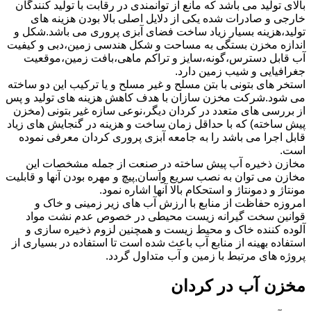
بالای تولید می باشد که مانع از توانمندی در رقابت با تولید کنندگان
خارجی و صادرات شده یکی از دلایل اصلی بالا بودن هزینه های
تولید،هزینه بسیار زیاد ساخت فضای آبزی پروری می باشد.شکل و
اندازه مخزن بستگی به مساحت و شکل هندسی زمین،دبی و کیفیت
آب قابل دسترس،گونه،سایز و تراکم ماهی،بافت زمین،موقعیت
جغرافیایی و شیب زمین دارد.
استخر های بتونی با بتن مسلح و غیر مسلح و یا ترکیب این دو ساخته
می شود.شرکت مخزن سازان با هدف کاهش هزینه های تولید و پس
از بررسی های متعدد در کردان دیگر،نوعی سازه غیر بتونی (مخزن
پیش ساخته) که با حداقل زمان ساخت و هزینه در گنجایش های زیاد
قابل اجرا می باشد را به جامعه آبزی پروری کردان معرفی نموده
است.
مخازن ذخیره آب پیش ساخته در صنعت از جمله مشخصات این
مخازن می توان به نصب سریع وآسان,پیچ و مهره بودن آنها و قابلیت
مونتاژ و دمونتاژ و استحکام بالا آنها اشاره نمود.
امروزه حفاظت از منابع با ارزش آب های زیر زمینی و خاک و
قوانین سخت گیرانه زیست محیطی در خصوص عدم نشت مواد
آلوده کننده خاک و محیط زیست و همچنین لزوم ذخیره سازی و
استفاده بهینه از منابع آب باعث شده است تا استفاده در بسیاری از
پروژه های مرتبط با زمین و آب متداول گردد.
مخزن آب در کردان