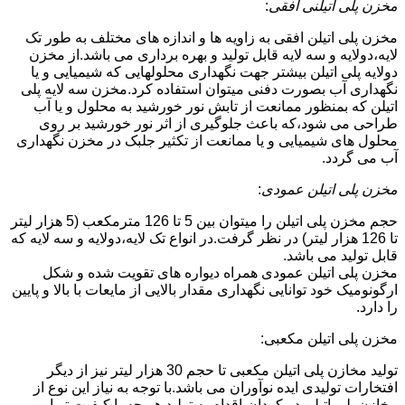
مخزن پلی اتیلنی افقی
:
مخزن پلی اتیلن افقی به زاویه ها و اندازه های مختلف به طور تک
لایه،دولایه و سه لایه قابل تولید و بهره برداری می باشد.از مخزن
دولایه پلی اتیلن بیشتر جهت نگهداری محلولهایی که شیمیایی و یا
نگهداری آب بصورت دفنی میتوان استفاده کرد.مخزن سه لایه پلی
اتیلن که بمنظور ممانعت از تابش نور خورشید به محلول و یا آب
طراحی می شود،که باعث جلوگیری از اثر نور خورشید بر روی
محلول های شیمیایی و یا ممانعت از تکثیر جلبک در مخزن نگهداری
آب می گردد.
مخزن پلی اتیلن عمودی
:
حجم مخزن پلی اتیلن را میتوان بین 5 تا 126 مترمکعب (5 هزار لیتر
تا 126 هزار لیتر) در نظر گرفت.در انواع تک لایه،دولایه و سه لایه که
قابل تولید می باشد.
مخزن پلی اتیلن عمودی همراه دیواره های تقویت شده و شکل
ارگونومیک خود توانایی نگهداری مقدار بالایی از مایعات با بالا و پایین
را دارد.
مخزن پلی اتیلن مکعبی:
تولید مخازن پلی اتیلن مکعبی تا حجم 30 هزار لیتر نیز از دیگر
افتخارات تولیدی ایده نوآوران می باشد.با توجه به نیاز این نوع از
مخازن پلی اتیلن در کردان،اقدام به تولید هر چه با کیفیت تر این