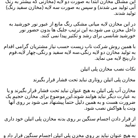
این مشکل مخازن ابتدا به صورت دو لایه (مخازنی که بیشتر به رنگ
آبی تولید می شدند) و سپس به صورت سه لایه (مخازن سفید رنگ)
تولید شدند.
در این مخازن لایه میانی مشکی رنگ مانع از عبور نور خورشید به
داخل مخزن می شود.به این ترتیب جلبک ها بدون حضور نور
خورشید شانسی برای رشد و تکثیر پیدا نمی کنند.
با همین روش شرکت ناب زیست حسب نیاز مشتریان گرامی اقدام
به تولید مخازن دو لایه رنگی،سه لایه سفید و رنگی،چهار لایه،فوم
دار،پنج لایه می نماید.
نکات نصب مخازن پلی اتیلن
مخازن پلی اتیلن روتاری نباید تحت فشار قرار بگیرند
مخازن آب پلی اتیلن به هیچ عنوان نباید تحت فشار قرار بگیرند و یا
به عبارت دیگر نباید هوابند شوند.این موضوع برای مخازن حجیم یک
ضرورت هست و به همین دلیل حتماً پیشنهاد می شود بر روی آنها
ونت یا هواکش نصب شود.
از قرار دادن اجسام سنگین بر روی بدنه مخازن پلی اتیلن خود داری
نمایید
به هیچ عنوان نباید بر روی مخزن پلی اتیلن اجسام سنگین قرار داد و