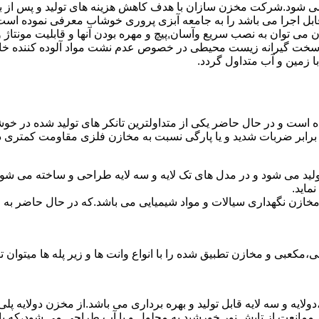
ته می شود.شرکت مخزن سازان با هدف کاهش هزینه های تولید و پس از
ابل اجرا می باشد را به جامعه آبزی پروری خوشاب معرفی نموده است
ان به نصب سریع وآسان,پیچ و مهره بودن آنها و قابلیت مونتاژ و دمون
ن سخت گیرانه زیست محیطی در خصوص عدم نشت مواد آلوده کننده خاک
ا زمین و آب متداول گردد.
شده است و در حال حاضر یکی از متداولترین تانکر های تولید شده در خو
 برابر ضربات شدید و یا پارگی نسبت به مخازن فلزی مقاومت کمتری دا
لید می شود و در مدل های تک لایه و سه لایه طراحی و ساخته می شوند
ماید.
اع مخازن نگهداری سیالات و مواد شیمیایی می باشد.که در حال حاضر 
عبی و مخازن تطبیق شده را با انواع وانت ها و زیر پله ها میتوان ت
دولایه و سه لایه قابل تولید و بهره برداری می باشد.از مخزن دولایه پ
 ممانعت از تابش نور خورشید به محلول و یا آب طراحی می شود،که با