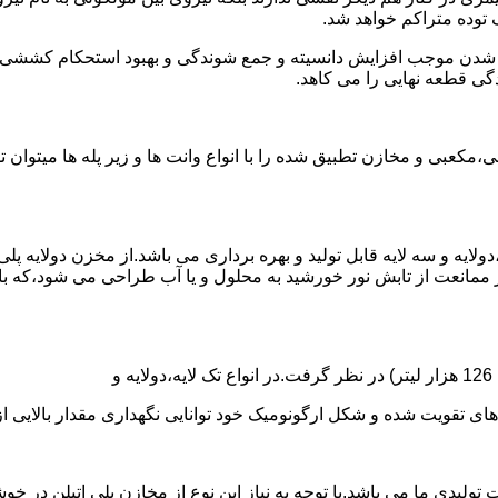
توده متراکم خواهد شد.
الی شدن موجب افزایش دانسیته و جمع شوندگی و بهبود استحکام کشش
گی قطعه نهایی را می کاهد.
عبی و مخازن تطبیق شده را با انواع وانت ها و زیر پله ها میتوان 
دولایه و سه لایه قابل تولید و بهره برداری می باشد.از مخزن دولایه پ
 ممانعت از تابش نور خورشید به محلول و یا آب طراحی می شود،که با
ه و شکل ارگونومیک خود توانایی نگهداری مقدار بالایی از مایعات با PH بالا و پا
30 هزار لیتر نیز از دیگر افتخارات تولیدی ما می باشد.با توجه به نیاز این نوع از مخاز