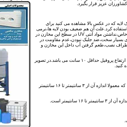
کشاورزان عزیز قرار بگیرد.
 لایه که در عکس بالا مشاهده می کنید برای
ستفاده کرد.علت آن هم ضعیف بودن لایه ها،نرمی
بیش از حد بدنه مخزن،عدم توانایی طراحی این مخازن برای مصارف خاص،نداشتن مواد آنتی UV در سطح این مخازن در
یری بسیار سخت،ضد جلبک نبودن،عدم مقاومت در
اطراف نصب،طعم گرفتن آب داخل این مخازن و
ولی مخازن دوجداره دارای پروفیل دوجداره در بدنه خود می باشند که ارتفاع پروفیل حداقل ۱۰ سانت می باشد.در تصویر
 کنید.
ارتفاع پروفیل : فاصله بین جداره داخلی مخزن و تاج پروفیل می باشد که معمولا اندازه آن از ۳ سانتیمتر تا ۱۶ سانتیمتر
سانتیمتر است.