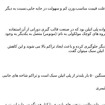
به علت قیمت مناسب،وزن کم و سهولت در جابه جایی،نسبت به دیگر
ه نمود.پلی اتیلن سبک نخستین عضو خانواده پلی اتیلن بود که در صنعت قالب گیری دورانی از آن استفاده
روه های کوچک مولکولی به نام: (مونومر) متصل به یکدیگر به وجود
گر جلوگیری کرده و باعث ایجاد تراکم بالا می شوند و این کاهش
پلی اتیلن سنگین مثل پلی اتیلن سبک از اتم های هیدروژن و کربن تشکیل می شود.فرق در این مورد می باشد که طول زنجیره های پلی اتیلن سنگین ۵۰ بار بلندتر از پلی اتیلن سبک است و تراکم شاخه های جانبی
لیمری
ی واندروالسی،زنجیر های پلیمری را کنار هم نگه می دارد.این نیرو