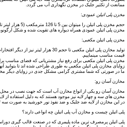
ممانعت از تکثیر جلبک در مخزن نگهداری آب می گردد.
مخزن پلی اتیلن عمودی
:
حجم مخزن پلی اتیلن را میتوان بین 5 تا 126 مترمکعب (5 هزار لیتر تا 126 هزار لیتر) در نظر گرفت.در انواع تک لایه،دولایه و سه لایه که قابل تولید می باشد.
مخزن پلی اتیلن عمودی همراه دیواره های تقویت شده و شکل ارگونومیک خو
مخزن پلی اتیلن مکعبی:
تولید مخازن پلی اتیلن مکعبی تا حجم 
قیمت مناسب مینماییم.
مخزن پلی اتیلن مکعبی برای رفع نیاز مشتریانی که فضای مناسب برای
زوایای مخازن پلی اتیلن مکعبی به طوری طراحی شده اند تا بتوانید آنها
ما در صورتی که شما مشتری گرامی مشکل جدی در زوایای دیگر مخازن پ
مخازن آسان رو:
مخازن آسان رو یکی از انواع مخازن آب است که جهت نصب در محل 
مخزن های سه و چهار لایه نیز موجود هستند که به دلیل استفاده از ل
در این مخازن از لایه ضد جلبک و ضد نفوذ نور خورشید به صورت سه ل
پلی اتیلن چیست و مخازن آب پلی اتیلن چه انواعی دارند؟