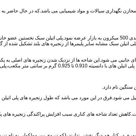
اع مخازن نگهداری سیالات و مواد شیمیایی می باشد.که در حال حاضر 
در سال 1961 میلادی کمپانی اکواستار پودر پلی اتیلن سبک را با دانه بندی 500 میکرون به بازار عرض
لی اتیلن سبک مشابه سایر پلیمرها از زنجیره های بلند تشکیل شده از گ
ی جانبی می شود.این شاخه ها از نزدیک شدن زنجیره های اصلی به یکدی
سانتی متر مکعب،پلی اتیلن سبک میتوان گفت.
ست.کاهش تعداد شاخه های کناری سبب افزایش پراکندگی زنجیره های پ
ی در کنار هم دیگر نقشی ندارند بلکه نیروی بین مولکولی به نام نیروی