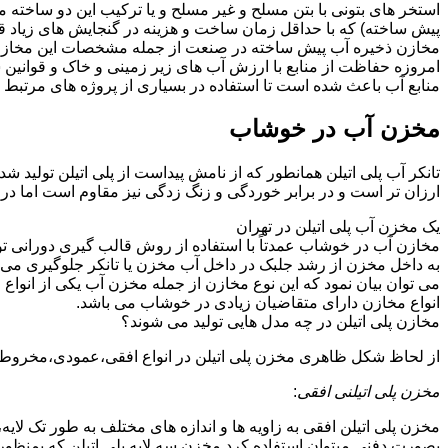
استخر های بتونی با بتن مسلح و غیر مسلح و یا ترکیب این دو ساخ
پیش ساخته) که با حداقل زمان ساخت و هزینه در گنجایش های زیاد ق
مخازن ذخیره آب پیش ساخته در صنعت از جمله مشخصات این مخازن می تو
امروزه حفاظت از منابع با ارزش آب های زیر زمینی و خاک و قوانی
منابع آب باعث شده است تا استفاده در بسیاری از پروژه های مرتبط ب
مخزن آب در خوشاب
تانکر آب پلی اتیلن همانطور که از نامش پیداست از پلی اتیلن تولید 
ارزان تر است و در برابر خوردگی و زنگ زدگی نیز مقاوم است اما در
یک مخزن آب پلی اتیلن در تهران
مخازن آب در خوشاب عمدتاً با استفاده از روش قالب گیری دورانی تو
به داخل مخزن از رشد جلبک در داخل آب مخزن یا تانکر جلوگیری می ن
می توان بیان نمود که این نوع مخازن از جمله مخزن آب یکی از انو
انواع مخازن دارای متقاضیان زیادی در خوشاب می باشد.
مخازن پلی اتیلن در چه مدل هایی تولید می شوند؟
از لحاظ شکل ظاهری مخزن پلی اتیلن در انواع افقی،عمودی،مخروطی،مک
مخزن پلی اتیلنی افقی
:
مخزن پلی اتیلن افقی به زاویه ها و اندازه های مختلف به طور تک لایه،
بصورت دفنی میتوان استفاده کرد.مخزن سه لایه پلی اتیلن که بمنظور