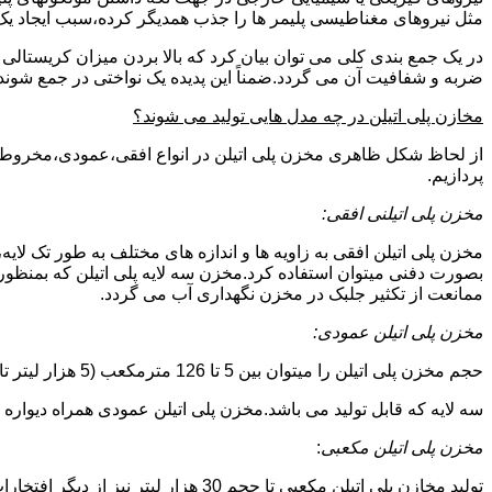
مثل نیروهای مغناطیسی پلیمر ها را جذب همدیگر کرده،سبب ایجاد یک 
در یک جمع بندی کلی می توان بیان کرد که بالا بردن میزان کریست
ضربه و شفافیت آن می گردد.ضمناً این پدیده یک نواختی در جمع شوند
مخازن پلی اتیلن در چه مدل هایی تولید می شوند؟
از لحاظ شکل ظاهری مخزن پلی اتیلن در انواع افقی،عمودی،مخروطی،مک
پردازیم.
مخزن پلی اتیلنی افقی:
مخزن پلی اتیلن افقی به زاویه ها و اندازه های مختلف به طور تک لایه،
بصورت دفنی میتوان استفاده کرد.مخزن سه لایه پلی اتیلن که بمنظور
ممانعت از تکثیر جلبک در مخزن نگهداری آب می گردد.
مخزن پلی اتیلن عمودی:
حجم مخزن پلی اتیلن را میتوان بین 5 تا 126 مترمکعب (5 هزار لیتر تا 126 هزار لیتر) در نظر گرفت.در انواع تک لایه،دولایه و
سه لایه که قابل تولید می باشد.مخزن پلی اتیلن عمودی همراه دیواره های تقویت شد
مخزن پلی اتیلن مکعبی
:
تولید مخازن پلی اتیلن مکعبی تا حجم 