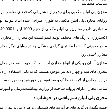
مناسب مینماییم.
مخزن پلی اتیلن مکعبی برای رفع نیاز مشتریانی که فضای مناسب برای
زوایای مخازن پلی اتیلن مکعبی به طوری طراحی شده اند تا بتوانید آنها
ما توانایی داریم مخازن پلی اتیلن مکعبی از حجم 1000 لیتر تا 140.000 لیتر به طور روتاری و دوجداره در قالب های روش
اکستروژن با رنگ های مختلف تولید کنیم.قیمت این مخازن از مخازن ا
ما در صورتی که شما مشتری گرامی مشکل جد در زوایای دیگر مخازن پل
مخازن آسان رو
:
مخازن آسان رو یکی از انواع مخازن آب است که جهت نصب در محل 
مخزن های سه و چهار لایه نیز موجود هستند که به دلیل استفاده از ل
در این مخازن از لایه ضد جلبک و ضد نفوذ نور خورشید به صورت سه ل
تمامی مخازن دارای پروانه ساخت از وزارت بهداشت،درمان و آموزش پزشکی هستند و از موا
مخزن پلی اتیلن سم پاشی در خوشاب :
جهت نگهداری گونه های فرآورده های شیمیایی و غیره می توانید از من