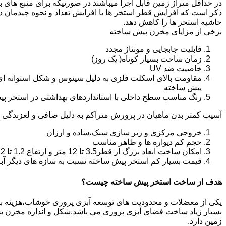
در حداقل متراژ زمین قابل اجرا میباشند در صورتیکه برای منبع های ب
ذکر است که افزایش قطر استخر ها یا افزایش تعداد و نحوه چیدمان 
حاشیه استخر ها را کاهش دهد.
برخی از مزایای مخزن پیش ساخته
قابلیت جابجایی و مونتاژ مجدد
زمان ساخت بسیار کوتاه( یک روز)
خاصیت ضد UV
مقاومت بالای اسکلت فلزی به دلیل سینوس و شکل استوانه ای
پیش ساخته
رنگ مناسب سطح داخلی با استانداردهای بهداشتی در استخر پ
آسیب کمتر بدن ماهیان در پرورش متراکم به دلیل صافی و لغزندگی 
خروجی مرکزی و زیر سازی سبک،ساده و ارزان
حجم کم دیواره ها و ظاهر مناسب
امکان ساخت ابعاد بزرگ از قطر3.5 تا 12 متر و ارتفاع 1.2 تا 2.2 متر
قیمت بسیار کم استخر پیش ساخته نسبت به سازه های دیگر آب
هدف از ساخت استخر پیش ساخته چیست؟
یکی از معضلات و محدودیت های توسعه آبزی پروری خوشاب،هزینه بالای ت
بسیار زیاد ساخت فضای آبزی پروری می باشد.شکل و اندازه مخزن 
زمین دارد.