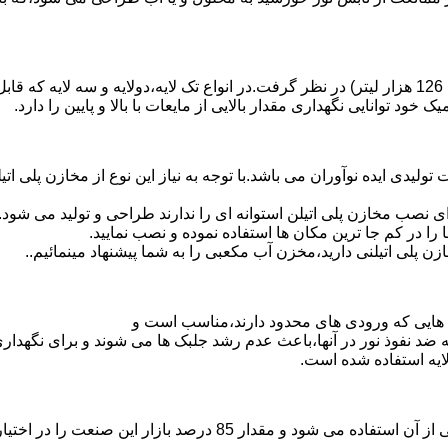
د توانایی نگهداری مقدار بالایی از مایعات با بالا و پایین را دارد.
30 هزار لیتر نیز از دیگر افتخارات تولیدی ایده نوآوران می باشد.با توجه به نیاز این نو
 نصب مخازن پلی اتیلن استوانه ای را ندارند طراحی و تولید می شود.
 را در کم جا ترین مکان ها استفاده نموده و نصب نمایید.
لی اتیلنی دارید،مخزن آب مکعبی را به شما پیشنهاد مینمائیم..
هایی که ورودی های محدود دارند،مناسب است و
ایه ضد نفوذ نور در آنها،باعث عدم رشد جلبک ها می شوند و برای نگه
ایه استفاده شده است.
پلی اتیلن پرمصرف ترین ماده پلیمری که در صنعت قالب گیری دورانی ا