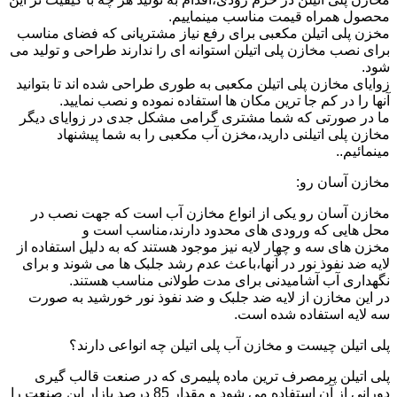
محصول همراه قیمت مناسب مینماییم.
مخزن پلی اتیلن مکعبی برای رفع نیاز مشتریانی که فضای مناسب
برای نصب مخازن پلی اتیلن استوانه ای را ندارند طراحی و تولید می
شود.
زوایای مخازن پلی اتیلن مکعبی به طوری طراحی شده اند تا بتوانید
آنها را در کم جا ترین مکان ها استفاده نموده و نصب نمایید.
ما در صورتی که شما مشتری گرامی مشکل جدی در زوایای دیگر
مخازن پلی اتیلنی دارید،مخزن آب مکعبی را به شما پیشنهاد
مینمائیم..
مخازن آسان رو:
مخازن آسان رو یکی از انواع مخازن آب است که جهت نصب در
محل هایی که ورودی های محدود دارند،مناسب است و
مخزن های سه و چهار لایه نیز موجود هستند که به دلیل استفاده از
لایه ضد نفوذ نور در آنها،باعث عدم رشد جلبک ها می شوند و برای
نگهداری آب آشامیدنی برای مدت طولانی مناسب هستند.
در این مخازن از لایه ضد جلبک و ضد نفوذ نور خورشید به صورت
سه لایه استفاده شده است.
پلی اتیلن چیست و مخازن آب پلی اتیلن چه انواعی دارند؟
پلی اتیلن پرمصرف ترین ماده پلیمری که در صنعت قالب گیری
دورانی از آن استفاده می شود و مقدار 85 درصد بازار این صنعت را