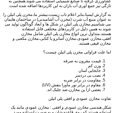
کشاورزی گرفته تا صنایع شیمیایی استفاده می شوند.همچنین به
تازگی نیز جمع آوری آب باران به این کاربردها اضافه شده است.
به گزارش ایسنا،بنابر اعلام ناب زیست،بیشتر ما،مخزن پلی اتیلن را
به عنوان منبع آب شرب (مخزن آب آشامیدنی) در ساختمان هایمان
می شناسیم.مخازن پلی اتیلن در شکل ها و ابعاد گوناگون تولید می
شوند به همین دلیل در کاربردهای مختلفی قابل استفاده
هستند.متداول ترین انواع مخازن پلی اتیلن شامل مخازن
افقی،مخازن عمودی،مخازن آسانرو یا کتابی،مخازن مکعبی و
مخازن قیفی هستند.
اما علت فراوانی مخزن پلی اتیلن چیست؟
قیمت مقرون به صرفه
وزن کم
جابجایی آسان
نصب بی دردسر
مقاومت در برابر ضربه
مقاوم در برابر نور ماورا بنفش (UV)
بعضی ازا ین مخازن،ضد جلبک اند.
تفاوت مخازن عمودی و افقی پلی اتیلن
شکل هندسی مخازن عمودی و افقی
: مخازن عمودی مانند یک
استوانه هستند که روی قاعده شان و به صورت ایستاده مورد