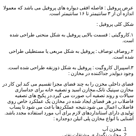
عرض پروفیل : فاصله افقی دیواره های پروفیل می باشد که معمولا
اندازه آن از ۳ سانتیمتر تا ۱۶ سانتیمتر است.
شکل کلی پروفیل :
۱.کاروگیتی : قسمت بالایی پروفیل به شکل منحنی طراحی شده
است.
۲.روصاف توصاف : پروفیل به شکل مربعی یا مستطیلی طراحی
شده است.
۳.اسپیرال کاروگیت : پروفیل به شکل ذوزنقه طراحی شده است.
وجود دیوایدر جداکننده در مخازن :
فضای داخلی مخزن را به چند فضای مجزا تقسیم می کند این کار در
مخازن سپتیک تانک،مخازن اسید و تصفیه خانه برای جداسازی
سیالات و روند تصفیه آب صورت می گیرد.در پکیج های تصفیه
فاضلاب در هر فضای ایجاد شده در مخازن یک عملکرد خاص روی
فاضلاب اعمال می شود.نتیجه عملکردها باعث می شود تا پساب
تولیدی دارای استانداردهای لازم برای آب مورد استفاده مجدد باشد.
آشنایی با انواع مخازن پلی اتیلن دوجداره :
مخزن آب
مخازن نگهداری مشتقات نفتی