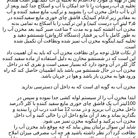
تخلیه ی آب،رسوبات را تا حد امکان با آب و اسکاچ جدا کنید وبعد از
آن با آب داخل مخزن آب را بشویید و ترکیب مایع سفید کننده و آب
به مقادیر زیر ادغام کنید(یک قاشق چای خوری مایع سفیدکننده در
۳٫۵ لیتر آب درست کنید) و این ترکیب را با اسکاچ به تمامی بدنه
مخزن آّب آغشته کنید و به مدت ۲ ساعت صبر کنید بعد مخزن آب را
به طور کامل با آب پر فشار (دستگاه کارواش) شستشو دهید و
تخلیه کنید.اینگونه مخزن آب تمیز شده ونظافت آن تکمیل شده
است.
از نکات قابل توجه برای نظافت مخزن آب که باید به آن اهمیت داد
این است که در شستشو مخازن به دلیل استفاده از ماده سفید کننده
گاز کلر در آن وجود دارد که بسیار سمی است و نفری که در داخل
مخزن آب در حال شستشو می باشد باید اطمینان حاصل کند که راه
ورود هوا به مخزن باز باشد و هوا در جریان باشد.
مخزن آب به گونه ای است که به داخل آن دسترسی ندارید
ابتدا مخزن آب را از سیستم لوله کشی جدا نموده و سپس در
100لیتر آب یک قاشق چای خوری مایع سفید کننده با کلر 5درصد
داخل مخزن آب بریزید و در مدت 12 ساعت درب آن را ببندید و
بگذارید بماند و بعد از آن مایع داخل آن را خالی کنید و آب داخل
مخزن آب پرکنید و اینگونه مخزن تمیز می شود.
شاید این سوال برایتان پیش بیاید که چه موقع باید مخزن آب را
نظافت کرد؟در نظر داشته باشید هر چه آب مصرفی میزان املاح