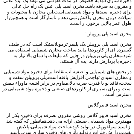
ذخیره سازی آنها به خصوص در مدت طولانی می تواند یک ایده عالی
و مقرون به صرفه باشد.مخزن اسید پلی اتیلن یک راه حل عالی
برای ذخیره اسیدها و مواد شیمیایی است.این مخازن با محتویات و
سیالات درون مخزن واکنش نمی دهد و ناسازگار است و همچنین از
طول عمر بالایی برخوردار است.
مخزن اسید پلی پروپیلن:
مخزن اسید پلی پروپیلن،یک پلیمر ترموپلاستیک است که در طیف
گسترده ای از کاربردها مانند ساخت مخازن شیمیایی استفاده می
شود.مخازن پلی پروپیلن در جایی که مایعات با دمای بالا نیاز به
ذخیره یا پردازش دارند ایده آل هستند.
در بخش های شیمیایی و تصفیه آب،تقاضا برای ذخیره مواد شیمیایی
و مخازن اسیدی تهاجمی افزایش یافته است.پلی پروپیلن سفت و
سخت،فاقد بو با قدرت ضربه بالا،مقاوم در برابر اشعه ماوراء بنفش
است و برای بسیاری از کاربردهای صنعتی و ذخیره مواد شیمیایی در
دسترس است.
مخزن اسید فایبرگلاس:
مخزن اسید فایبر گلاس روشی مقرون بصرفه برای ذخیره یکی از
مهمترین مواد شیمیایی صنعتی ارائه می دهد.همانطور که گفته شد
از اسید سولفوریک در تولید کود،ساخت مواد شیمیایی،پالایش
نفت،پردازش فلزات و تولید باتری های ذخیره سازی سرب،اسید