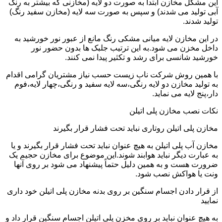
این مشکل مخازن ابتدا به صورت دو لایه (مخازنی که بیشتر به رنگ
آبی تولید می شدند) و سپس به صورت سه لایه (مخازن سفید رنگ)
تولید شدند.
در این مخازن لایه میانی مشکی رنگ مانع از عبور نور خورشید به
داخل مخزن می شود.به این ترتیب جلبک ها بدون حضور نور
خورشید شانسی برای رشد و تکثیر پیدا نمی کنند.
با همین روش شرکت ناب زیست حسب نیاز مشتریان گرامی اقدام
به تولید مخازن دو لایه رنگی،سه لایه سفید و رنگی،چهار لایه،فوم
دار،پنج لایه می نماید.
نکات نصب مخازن پلی اتیلن
مخازن پلی اتیلن روتاری نباید تحت فشار قرار بگیرند
مخازن آب پلی اتیلن به هیچ عنوان نباید تحت فشار قرار بگیرند و یا
به عبارت دیگر نباید هوابند شوند.این موضوع برای مخازن حجیم یک
ضرورت هست و به همین دلیل حتماً پیشنهاد می شود بر روی آنها
ونت یا هواکش نصب شود.
از قرار دادن اجسام سنگین بر روی بدنه مخازن پلی اتیلن خود داری
نمایید
به هیچ عنوان نباید بر روی مخزن پلی اتیلن اجسام سنگین قرار داد و