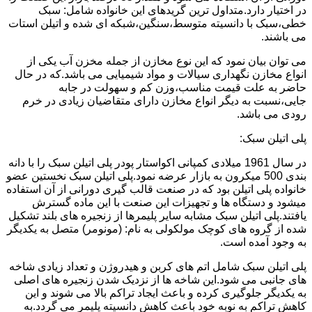
در اختیار دارد.متداول ترین گریدهای این خانواده شامل: سبک
خطی،سبک با دانسیته متوسط،سنگین،شبکه ای شده و اتیلن استات
می باشند.
می توان بیان نمود که این نوع مخازن از جمله مخزن آب یکی از
انواع مخازن نگهداری سیالات و مواد شیمیایی می باشد.که در حال
حاضر به علت قیمت مناسب،وزن کم و سهولت در جابه
جایی،نسبت به دیگر انواع مخازن دارای متقاضیان زیادی در خرم
رودی می باشد.
پلی اتیلن سبک:
در سال 1961 میلادی کمپانی اکواستار پودر پلی اتیلن سبک را با دانه
بندی 500 میکرون به بازار عرضه نمود.پلی اتیلن سبک نخستین عضو
خانواده پلی اتیلن بود که در صنعت قالب گیری دورانی از آن استفاده
میشود و دستگاه ها و تجهیزات این صنعت با این ماده گسترش
یافتند.پلی اتیلن سبک مشابه سایر پلیمرها از زنجیره های بلند تشکیل
شده از گروه های کوچک مولکولی به نام: (مونومر) متصل به یکدیگر
به وجود آمده است.
پلی اتیلن سبک شامل اتم های کربن و هیدروژن و تعداد زیادی شاخه
های جانبی می شود.این شاخه ها از نزدیک شدن زنجیره های اصلی
به یکدیگر جلوگیری کرده و باعث ایجاد تراکم بالا می شوند و این
کاهش تراکم به نوبه خود باعث کاهش دانسیته پلیمر می گردد.به