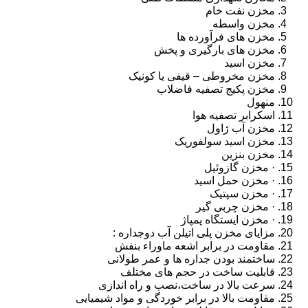
مخزن نفت خام
مخزن واسطه
مخزن های فرآورده ها
مخزن های بارگیری و پخش
مخزن اسید
مخزن مخروطی – قیفی یا کونیک
مخزن پکیج تصفیه فاضلاب
منهول
اسکرابر تصفیه هوا
مخزن آب ژاول
مخزن اسید سولفوریک
مخزن بنزین
· مخزن گازوئیل
· مخزن حمل اسید
· مخزن سپتیک
· مخزن چربی گیر
· مخزن ایستگاه پمپاژ
مزایای مخزن پلی اتیلن آب دوجداره :
مقاومت در برابر اشعه ماوراء بنفش
ساختمند بودن جداره ها و عمر طولانی
قابلیت ساخت در حجم های مختلف
سرعت بالا در ساخت،نصب و راه اندازی
مقاومت بالا در برابر خوردگی و مواد شیمیایی