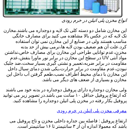
انواع مخزن پلی اتیلن در خرم رودی
این مخازن شامل دو دسته کلی تک لایه و دوجداره می باشند.مخازن
تک لایه که در عکس بالا مشاهده می کنید برای مصارف خانگی
مناسب هستند ولی در صنایع از این مخازن نمی توان استفاده
کرد.علت آن هم ضعیف بودن لایه ها،نرمی بیش از حد بدنه
مخزن،عدم توانایی طراحی این مخازن برای مصارف خاص،نداشتن
مواد آنتی UV در سطح این مخازن در برابر نور ماورا بنفش،عدم
مقاومت در برابر ضربه،تعمیر و نشتی گیری بسیار سخت،ضد جلبک
نبودن،عدم مقاومت در برابر حرارت،یکی شدن دمای سیال داخل
این مخازن با دمای محیط اطراف نصب،طعم گرفتن آب داخل این
مخازن و بسیاری از ضعف های دیگر می باشد.
ولی مخازن دوجداره دارای پروفیل دوجداره در بدنه خود می باشند
که ارتفاع پروفیل حداقل ۱۰ سانت می باشد.در تصویر زیر می توانید
پروفیل بکار رفته در مخزن پلی اتیلن دوجداره را مشاهده کنید.
معرفی مخزن پلی اتیلن در خرم رودی
ارتفاع پروفیل : فاصله بین جداره داخلی مخزن و تاج پروفیل می
باشد که معمولا اندازه آن از ۳ سانتیمتر تا ۱۶ سانتیمتر است.