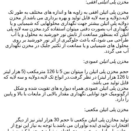
مخزن پلی اتیلنی افقی
:
مخزن پلی اتیلن افقی به زاویه ها و اندازه های مختلف به طور تک
لایه،دولایه و سه لایه قابل تولید و بهره برداری می باشد.از مخزن
دولایه پلی اتیلن بیشتر جهت نگهداری محلولهایی که شیمیایی و یا
نگهداری آب بصورت دفنی میتوان استفاده کرد.مخزن سه لایه پلی
اتیلن که بمنظور ممانعت از تابش نور خورشید به محلول و یا آب
طراحی می شود،که باعث جلوگیری از اثر نور خورشید بر روی
محلول های شیمیایی و یا ممانعت از تکثیر جلبک در مخزن نگهداری
آب می گردد.
مخزن پلی اتیلن عمودی
:
حجم مخزن پلی اتیلن را میتوان بین 5 تا 126 مترمکعب (5 هزار لیتر
تا 126 هزار لیتر) در نظر گرفت.در انواع تک لایه،دولایه و سه لایه که
قابل تولید می باشد.
مخزن پلی اتیلن عمودی همراه دیواره های تقویت شده و شکل
ارگونومیک خود توانایی نگهداری مقدار بالایی از مایعات با بالا و پایین
را دارد.
مخزن پلی اتیلن مکعبی:
تولید مخازن پلی اتیلن مکعبی تا حجم 30 هزار لیتر نیز از دیگر
افتخارات تولیدی ایده نوآوران می باشد.با توجه به نیاز این نوع از
مخازن پلی اتیلن در خرم رودی،اقدام به تولید هر چه با کیفیت تر این