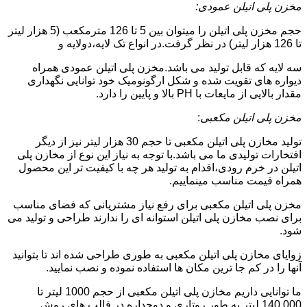
مخزن پلی اتیلن عمودی:
حجم مخزن پلی اتیلن را میتوان بین 5 تا 126 مترمکعب (5 هزار لیتر
تا 126 هزار لیتر) در نظر گرفت.در انواع تک لایه،دولایه و
سه لایه که قابل تولید می باشد.مخزن پلی اتیلن عمودی همراه
دیواره های تقویت شده و شکل ارگونومیک خود توانایی نگهداری
مقدار بالایی از مایعات با PH بالا و پایین را دارد.
مخزن پلی اتیلن مکعبی
:
تولید مخازن پلی اتیلن مکعبی تا حجم 30 هزار لیتر نیز از دیگر
افتخارات تولیدی ما می باشد.با توجه به نیاز این نوع از مخازن پلی
اتیلن در خرم رودی،اقدام به تولید هر چه با کیفیت تر این محصول
همراه قیمت مناسب مینماییم.
مخزن پلی اتیلن مکعبی برای رفع نیاز مشتریانی که فضای مناسب
برای نصب مخازن پلی اتیلن استوانه ای را ندارند طراحی و تولید می
شود.
زوایای مخازن پلی اتیلن مکعبی به طوری طراحی شده اند تا بتوانید
آنها را در کم جا ترین مکان ها استفاده نموده و نصب نمایید.
ما توانایی داریم مخازن پلی اتیلن مکعبی از حجم 1000 لیتر تا
140.000 لیتر به طور روتاری و دوجداره در قالب های روش