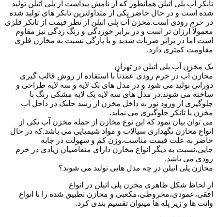
تانکر آب پلی اتیلن همانطور که از نامش پیداست از پلی اتیلن تولید
شده است و در حال حاضر یکی از متداولترین تانکر های تولید شده
در خرم رودی است.مخزن آب پلی اتیلن از نظر قیمت از تانکر فلزی
معمولاً ارزان تر است و در برابر خوردگی و زنگ زدگی نیز مقاوم
است اما در برابر ضربات شدید و یا پارگی نسبت به مخازن فلزی
مقاومت کمتری دارد.
یک مخزن آب پلی اتیلن در تهران
مخازن آب در خرم رودی عمدتاً با استفاده از روش قالب گیری
دورانی تولید می شود و در مدل های تک لایه و سه لایه طراحی و
ساخته می شوند.در مدل های سه لایه یک لایه مشکی رنگ با
جلوگیری از ورود نور به داخل مخزن از رشد جلبک در داخل آب
مخزن یا تانکر جلوگیری می نماید.
می توان بیان نمود که این نوع مخازن از جمله مخزن آب یکی از
انواع مخازن نگهداری سیالات و مواد شیمیایی می باشد.که در حال
حاضر به علت قیمت مناسب،وزن کم و سهولت در جابه
جایی،نسبت به دیگر انواع مخازن دارای متقاضیان زیادی در خرم
رودی می باشد.
مخازن پلی اتیلن در چه مدل هایی تولید می شوند؟
از لحاظ شکل ظاهری مخزن پلی اتیلن در انواع
افقی،عمودی،مخروطی،مکعبی و مخازن تطبیق شده را با انواع
وانت ها و زیر پله ها میتوان تقسیم بندی کرد.