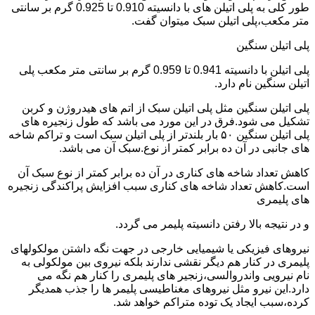
طور کلی به پلی اتیلن های با دانسیته 0.910 تا 0.925 گرم بر سانتی
متر مکعب،پلی اتیلن سبک میتوان گفت.
پلی اتیلن سنگین
پلی اتیلن با دانسیته 0.941 تا 0.959 گرم بر سانتی متر مکعب پلی
اتیلن سنگین نام دارد.
پلی اتیلن سنگین مثل پلی اتیلن سبک از اتم های هیدروژن و کربن
تشکیل می شود.فرق در این مورد می باشد که طول زنجیره های
پلی اتیلن سنگین ۵۰ بار بلندتر از پلی اتیلن سبک است و تراکم شاخه
های جانبی در آن ده برابر کمتر از نوع.سبک آن می باشد.
کاهش تعداد شاخه های کناری در آن ده برابر کمتر از نوع سبک آن
است.کاهش تعداد شاخه های کناری سبب افزایش پراکندگی زنجیره
های پلیمری
و در نتیجه بالا رفتن دانسیته پلیمر می گردد.
نیروهای فیزیکی یا شیمیایی خارجی در جهت نگه داشتن مولکولهای
پلیمری در کنار هم دیگر نقشی ندارند بلکه نیروی بین مولکولی به
نام نیرویی واندروالسی،زنجیر های پلیمری را کنار هم نگه می
دارد.این نیرو مثل نیروهای مغناطیسی پلیمر ها را جذب همدیگر
کرده،سبب ایجاد یک توده متراکم خواهد شد.