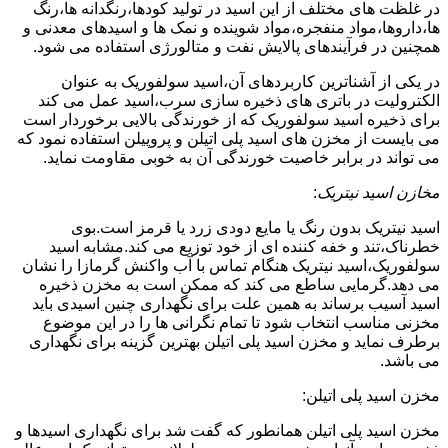
در غلظت های مختلف از این اسید در تولید کودها،رنگدانه ها،رنگ
ها،داروها،مواد منفجره،مواد شوینده و نمک ها و اسیدهای معدنی و
همچنین در فرآیندهای پالایش نفت و متالورژی استفاده می شود.
در یکی از آشناترین کاربردهای آن،اسید سولفوریک به عنوان
الکترولیت در باتری های ذخیره سازی سرب،اسید عمل می کند
برای ذخیره اسید سولفوریک که از خورندگی بالایی برخوردار است
می بایست از مخزن های اسید پلی اتیلن و پروپیلن استفاده نمود که
می تواند در برابر خاصیت خورندگی آن به خوبی مقاومت نماید.
مخازن اسید نیتریک
:
اسید نیتریک بدون رنگ یا مایع دودی زرد یا قرمز است.بوی
خطرناک،تند و خفه کننده ای از خود توزیع می کند.مشابه اسید
سولفوریک،اسید نیتریک هنگام تماس با آب واکنش گرمازا را نشان
می دهد.گرمایی ساطع می کند که ممکن است به مخزن ذخیره
اسید آسیب برساند به همین علت برای نگهداری چنین اسیدی باید
مخزنی مناسب انتخاب شود تا تمام نگرانی ها را در این موضوع
برطرف نماید و مخزن اسید پلی اتیلن بهترین گزینه برای نگهداری
می باشد.
مخزن اسید پلی اتیلن:
مخزن اسید پلی اتیلن همانطور که گفت شد برای نگهداری اسیدها و