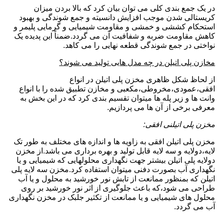
در یک جمع بندی کلی می توان بیان کرد که بالا بردن میزان
کریستالی شدن موجب افزایش دانسیته و جمع شوندگی و بهبود
استحکام کششی و خمشی و مقاومت شیمیایی و گرمایی پلیمر و
کاهش مقاومت ضربه و شفافیت آن می گردد.ضمناً این پدیده یک
نواختی در جمع شوندگی قطعه نهایی را می کاهد.
مخازن پلی اتیلن در چه مدل هایی تولید می شوند؟
از لحاظ شکل ظاهری مخزن پلی اتیلن در انواع
افقی،عمودی،مخروطی،مکعبی و مخازن تطبیق شده را با انواع
وانت ها و زیر پله ها میتوان تقسیم بندی کرد که در این بخش به
معرفی برخی از آن ها می پردازیم.
مخزن پلی اتیلنی افقی:
مخزن پلی اتیلن افقی به زاویه ها و اندازه های مختلف به طور تک
لایه،دولایه و سه لایه قابل تولید و بهره برداری می باشد.از مخزن
دولایه پلی اتیلن بیشتر جهت نگهداری محلولهایی که شیمیایی و یا
نگهداری آب بصورت دفنی میتوان استفاده کرد.مخزن سه لایه پلی
اتیلن که بمنظور ممانعت از تابش نور خورشید به محلول و یا آب
طراحی می شود،که باعث جلوگیری از اثر نور خورشید بر روی
محلول های شیمیایی و یا ممانعت از تکثیر جلبک در مخزن نگهداری
آب می گردد.