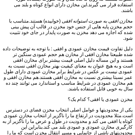
استفاده قرار می گیرند.این مخازن دارای انواع کوتاه و بلند می
باشند.
مخازن افقی به صورت استوانه افقی
(خوابیده) هستند.متناسب با
حجم مخزن پایه هایی از جنس خود مخزن در قالب آن پیش بینی
شده که اجازه می دهد مخزن به صورت پایدار در جای خود تثبیت
شود.
دلیل تفاوت قیمت مخازن عمودی و افقی : با توجه به توضیحات داده
شده طبیعتا مخازن افقی از مخازن هم حجم عمودی سنگین تر
هستند و این مساله دلیل اصلی قیمت بیشتر برای مخازن افقی
است و به هیچ عنوان به معنای کیفیت بهتر مخازن افقی نسبت به
عمودی نیست بر عکس در شرایط برابر مخازن عمودی دارای طول
عمر نسبتا بیشتری نسبت به مخازن افقی هستند.هم مخازن افقی و
هم مخازن عمودی در شرایط مناسب و استاندارد می توانند چند ده
سال به خوبی قابل استفاده باشند.
مخزن عمودی یا افقی؟ کدام یک؟
یکی از محدودیتها و عوامل اصلی انتخاب مخزن فضای در دسترس
است.مثلا محدودیت در ارتفاع ما را ناگزیر از انتخاب مخازن عمودی
کوتاه یا افقی می کند و محدودیت در طول و عرض ما را ناگزیر از به
کارگیری مخازن عمودی و عمودی بلند می کند.بنابراین این
محدودیتهای ناشی از جانمایی و مسیر انتقال مخزن است که ما را