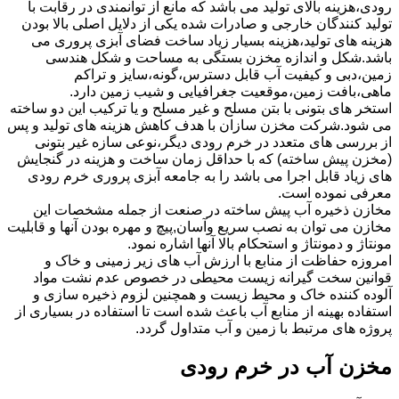
رودی،هزینه بالای تولید می باشد که مانع از توانمندی در رقابت با
تولید کنندگان خارجی و صادرات شده یکی از دلایل اصلی بالا بودن
هزینه های تولید،هزینه بسیار زیاد ساخت فضای آبزی پروری می
باشد.شکل و اندازه مخزن بستگی به مساحت و شکل هندسی
زمین،دبی و کیفیت آب قابل دسترس،گونه،سایز و تراکم
ماهی،بافت زمین،موقعیت جغرافیایی و شیب زمین دارد.
استخر های بتونی با بتن مسلح و غیر مسلح و یا ترکیب این دو ساخته
می شود.شرکت مخزن سازان با هدف کاهش هزینه های تولید و پس
از بررسی های متعدد در خرم رودی دیگر،نوعی سازه غیر بتونی
(مخزن پیش ساخته) که با حداقل زمان ساخت و هزینه در گنجایش
های زیاد قابل اجرا می باشد را به جامعه آبزی پروری خرم رودی
معرفی نموده است.
مخازن ذخیره آب پیش ساخته در صنعت از جمله مشخصات این
مخازن می توان به نصب سریع وآسان,پیچ و مهره بودن آنها و قابلیت
مونتاژ و دمونتاژ و استحکام بالا آنها اشاره نمود.
امروزه حفاظت از منابع با ارزش آب های زیر زمینی و خاک و
قوانین سخت گیرانه زیست محیطی در خصوص عدم نشت مواد
آلوده کننده خاک و محیط زیست و همچنین لزوم ذخیره سازی و
استفاده بهینه از منابع آب باعث شده است تا استفاده در بسیاری از
پروژه های مرتبط با زمین و آب متداول گردد.
مخزن آب در خرم رودی