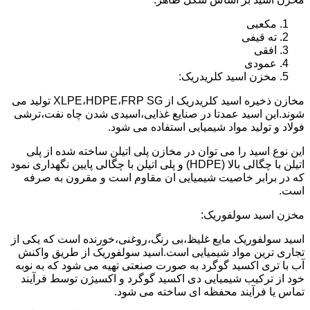
مکعبی
ته قیفی
افقی
عمودی
مخزن اسید کلریدریک:
مخازن ذخیره اسید کلریدریک از XLPE،HDPE،FRP SG تولید می
شوند.این اسید عمدتا در صنایع غذایی،اسیدی شدن چاه نفت،ترشی
فولاد و تولید مواد شیمیایی استفاده می شود.
این نوع اسید را می توان در مخازن پلی اتیلن ساخته شده از پلی
اتیلن با چگالی بالا (HDPE) و پلی اتیلن با چگالی پایین نگهداری نمود
که در برابر خاصیت شیمیایی ان مقاوم است و مقرون به صرفه
است.
مخزن اسید سولفوریک:
اسید سولفوریک مایع غلیظ،بی رنگ،روغنی،خورنده است که یکی از
تجاری ترین مواد شیمیایی است.اسید سولفوریک از طریق واکنش
آب با تری اکسید گوگرد به صورت صنعتی تهیه می شود که به نوبه
خود از ترکیب شیمیایی دی اکسید گوگرد و اکسیژن توسط فرآیند
تماس یا فرآیند محفظه ای ساخته می شود.