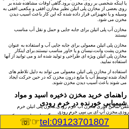
یا اینکه شخصی بر روی مخزن برود.گاهی اوقات مشاهده شده بر
روی بعضی از مخازن پلی اتیلن نظیر مخازن افقی و مکعبی افقی به
وسیله و یا تجهیزاتی قرار داده شده که این کار باعث آسیب دیدن
مخزن می شود.
مخازن آب پلی اتیلن برای جابه جایی و حمل و نقل آب مناسب
نیستند
مخازن پلی اتیلن معمولی برای جابه جایی آب و استفاده به عنوان
مخزن پشت وانت،نیسان و یا خاور مناسب نیستند.برای اینکار
مخازن پلی اتیلن ویژه ای طراحی و تولید شده اند و می توانید از آنها
استفاده نمایید.
استفاده از مخازن پلی اتیلن معمولی می تواند به دلیل تلاطم های
ایجاد شده توسط آب یا مایع درون مخزن که در حین حرکت ایجاد
می شوند باعث آسیب دیدن مخزن شوند.
راهنمای خرید مخزن ذخیره اسید و مواد
شیمیایی خورنده در خرم رودی
تلفن تماس فوری
مخزن آب خرم رودی,مخزن پلی اتیلن خرم
رودی,مخزن آب ای بی سی خرم رودی
مخزن ذخیره اسید و مواد شیمیایی باید به گونه ای تولید شوند که
☞☏
tel:09123701807
بتوانند در برابر چگالی نسبتا بالا و خورندگی انواع اسیدها مقاومت
کافی داشته باشند.به همین دلیل نمی توان در هر مخزنی اسید و مواد