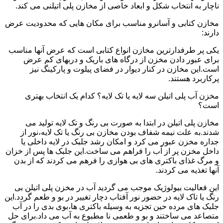
ناچار به انتخاب شکل و ابعاد خاصی از مخازن پلی اتیلنی می کند.
مخازن کتابی و آسانرو مناسب برای مکان هایی که محدودیت عرض
دارند:
یکی پر طرفدارترین مخازن انواع کتابی است که عرض آنها مناسب
برای عبور دادن مخزن از درگاه های باریک و دربهای کم عرض
است.این مخازن در کنار دیوار در فضای پیلوت و پارکینگ نیز
پرکاربرد هستند.
مخزن آب پلی اتیلن سه لایه یا تک لایه؟ کدام یک انتخاب بهتری
است؟
مخازن پلی اتیلن در ابتدا به صورت بی رنگ و تک لایه تولید می
شدند.به علت نیمه شفاف بودن مخازن بی رنگ یا تک لایه،نور از
جداره مخزن عبور می کرد و امکان رشد جلبک در لایه داخلی یا
داخل مخزن پر از آب را فراهم می ساخت.این جلبک ها پس از خزان
و مرگ غذای باکتری های بی هوازی را فرهم می کردند که از بدن
آنها تغذیه می کردند.
این فعالیت بیولوژیک موجب می گردید آب در مخزن پلی اتیلن بی
رنگ یا تاک لایه در حضور نور آفتاب دچار تغییر در بو و طعم گردد.این
جلبک های مرده حین تجزیه به وسیله باکتری ها،بوی بدی را در آب
متصاعد می ساختند و بو و طعمی نا مطبوع به آب می داد.برای حل