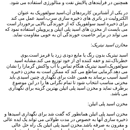
همچنین در فرآیندهای پالایش نفت و متالورژی استفاده می شود.
در یکی از آشناترین کاربردهای آن،اسید سولفوریک به عنوان
الکترولیت در باتری های ذخیره سازی سرب،اسید عمل می کند
برای ذخیره اسید سولفوریک که از خورندگی بالایی برخوردار است
می بایست از مخزن های اسید پلی اتیلن و پروپیلن استفاده نمود که
می تواند در برابر خاصیت خورندگی آن به خوبی مقاومت نماید.
مخازن اسید نیتریک
:
اسید نیتریک بدون رنگ یا مایع دودی زرد یا قرمز است.بوی
خطرناک،تند و خفه کننده ای از خود توزیع می کند.مشابه اسید
سولفوریک،اسید نیتریک هنگام تماس با آب واکنش گرمازا را نشان
می دهد.گرمایی ساطع می کند که ممکن است به مخزن ذخیره
اسید آسیب برساند به همین علت برای نگهداری چنین اسیدی باید
مخزنی مناسب انتخاب شود تا تمام نگرانی ها را در این موضوع
برطرف نماید و مخزن اسید پلی اتیلن بهترین گزینه برای نگهداری
می باشد.
مخزن اسید پلی اتیلن:
مخزن اسید پلی اتیلن همانطور که گفت شد برای نگهداری اسیدها و
ذخیره سازی آنها به خصوص در مدت طولانی می تواند یک ایده عالی
و مقرون به صرفه باشد.مخزن اسید پلی اتیلن یک راه حل عالی