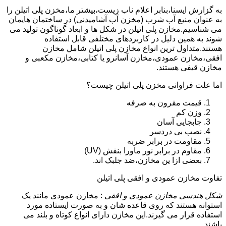
به گزارش ایسنا،بنابر اعلام ناب زیست،بیشتر ما،مخزن پلی اتیلن را
به عنوان منبع آب شرب (مخزن آب آشامیدنی) در ساختمان هایمان
می شناسیم.مخازن پلی اتیلن در شکل ها و ابعاد گوناگون تولید می
شوند به همین دلیل در کاربردهای مختلفی قابل استفاده
هستند.متداول ترین انواع مخازن پلی اتیلن شامل مخازن
افقی،مخازن عمودی،مخازن آسانرو یا کتابی،مخازن مکعبی و
مخازن قیفی هستند.
اما علت فراوانی مخزن پلی اتیلن چیست؟
قیمت مقرون به صرفه
وزن کم
جابجایی آسان
نصب بی دردسر
مقاومت در برابر ضربه
مقاوم در برابر نور ماورا بنفش (UV)
بعضی ازا ین مخازن،ضد جلبک اند.
تفاوت مخازن عمودی و افقی پلی اتیلن
شکل هندسی مخازن عمودی و افقی
: مخازن عمودی مانند یک
استوانه هستند که روی قاعده شان و به صورت ایستاده مورد
استفاده قرار می گیرند.این مخازن دارای انواع کوتاه و بلند می
باشند.