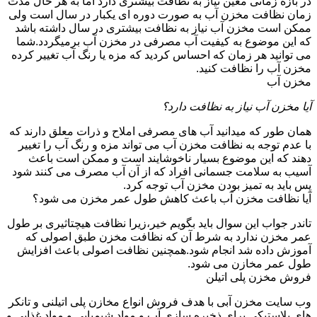
در بازه زمانی معین نیاز به نظافت بیشتری دارد اما به هر حال مدت
زمان نظافت مخزن آب به صورت دوره ای یکبار در سال است ولی
ممکن است مخزن آب نیاز به نظافت بیشتری در سال داشته باشد
که این موضوع به کیفیت آب مصرفی در مخزن آب برمیگردد.شما
می توانید هر زمان که احساس کردید که مزه یا رنگ آب تغییر کرده
مخزن آب را نظافت کنید.
مخزن آب
آیا مخزن آب نیاز به نظافت دارد؟
همان طور که میدانید آب های مصرفی املاح و ذرات معلق دارند که
با عدم توجه به نظافت مخزن آب می تواند مزه و رنگ آب را تغییر
دهند که این موضوع بسیار ناخوشایند است و ممکن است باعث
آسیب به سلامت جسمانی افراد که از آن آب مصرف می کنند شود
پس باید به تمیز بودن مخزن آب توجه کرد.
آیا نظافت مخزن آب باعث کاهش طول عمر مخزن می شود؟
تاندر جواب این سوال باید بگویم خیر،زیرا نظافت هیچتاثیری بر طول
عمر مخزن ندارد به شرط آن که نظافت مخزن طبق اصولی که
آموزش داده شد انجام شود.همچنین نظافت اصولی باعث افزایش
طول عمر مخازن می شود.
فروش مخزن پلی اتیلن
وب سایت مخزن آبی با هدف فروش انواع مخازن پلی اتیلنی و تانکر
های پلاستیکی برای ذخیره سازی آب و مواد شیمیایی و مواد غذایی و