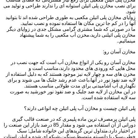
برای نصب مخازن پلی اتیلن استوانه ای را ندارند طراحی و تولید می
شود.
زوایای مخازن پلی اتیلن مکعبی به طوری طراحی شده اند تا بتوانید
آنها را در کم جا ترین مکان ها استفاده نموده و نصب نمایید.
ما در صورتی که شما مشتری گرامی مشکل جدی در زوایای دیگر
مخازن پلی اتیلنی دارید،مخزن آب مکعبی را به شما پیشنهاد
مینمائیم..
مخازن آسان رو:
مخازن آسان رو یکی از انواع مخازن آب است که جهت نصب در
محل هایی که ورودی های محدود دارند،مناسب است و
مخزن های سه و چهار لایه نیز موجود هستند که به دلیل استفاده از
لایه ضد نفوذ نور در آنها،باعث عدم رشد جلبک ها می شوند و برای
نگهداری آب آشامیدنی برای مدت طولانی مناسب هستند.
در این مخازن از لایه ضد جلبک و ضد نفوذ نور خورشید به صورت
سه لایه استفاده شده است.
پلی اتیلن چیست و مخازن آب پلی اتیلن چه انواعی دارند؟
پلی اتیلن پرمصرف ترین ماده پلیمری که در صنعت قالب گیری
دورانی از آن استفاده می شود و مقدار 85 درصد بازار این صنعت را
در اختیار دارد.متداول ترین گریدهای این خانواده شامل: سبک
خطی،سبک با دانسیته متوسط،سنگین،شبکه ای شده و اتیلن استات