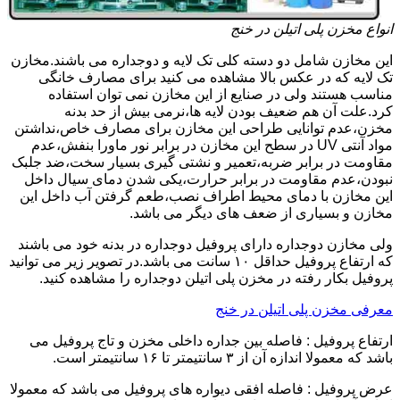
انواع مخزن پلی اتیلن در خنج
این مخازن شامل دو دسته کلی تک لایه و دوجداره می باشند.مخازن
تک لایه که در عکس بالا مشاهده می کنید برای مصارف خانگی
مناسب هستند ولی در صنایع از این مخازن نمی توان استفاده
کرد.علت آن هم ضعیف بودن لایه ها،نرمی بیش از حد بدنه
مخزن،عدم توانایی طراحی این مخازن برای مصارف خاص،نداشتن
مواد آنتی UV در سطح این مخازن در برابر نور ماورا بنفش،عدم
مقاومت در برابر ضربه،تعمیر و نشتی گیری بسیار سخت،ضد جلبک
نبودن،عدم مقاومت در برابر حرارت،یکی شدن دمای سیال داخل
این مخازن با دمای محیط اطراف نصب،طعم گرفتن آب داخل این
مخازن و بسیاری از ضعف های دیگر می باشد.
ولی مخازن دوجداره دارای پروفیل دوجداره در بدنه خود می باشند
که ارتفاع پروفیل حداقل ۱۰ سانت می باشد.در تصویر زیر می توانید
پروفیل بکار رفته در مخزن پلی اتیلن دوجداره را مشاهده کنید.
معرفی مخزن پلی اتیلن در خنج
ارتفاع پروفیل : فاصله بین جداره داخلی مخزن و تاج پروفیل می
باشد که معمولا اندازه آن از ۳ سانتیمتر تا ۱۶ سانتیمتر است.
عرض پروفیل : فاصله افقی دیواره های پروفیل می باشد که معمولا