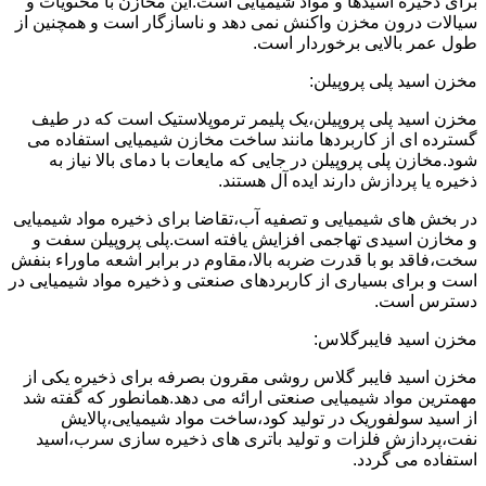
برای ذخیره اسیدها و مواد شیمیایی است.این مخازن با محتویات و
سیالات درون مخزن واکنش نمی دهد و ناسازگار است و همچنین از
طول عمر بالایی برخوردار است.
مخزن اسید پلی پروپیلن:
مخزن اسید پلی پروپیلن،یک پلیمر ترموپلاستیک است که در طیف
گسترده ای از کاربردها مانند ساخت مخازن شیمیایی استفاده می
شود.مخازن پلی پروپیلن در جایی که مایعات با دمای بالا نیاز به
ذخیره یا پردازش دارند ایده آل هستند.
در بخش های شیمیایی و تصفیه آب،تقاضا برای ذخیره مواد شیمیایی
و مخازن اسیدی تهاجمی افزایش یافته است.پلی پروپیلن سفت و
سخت،فاقد بو با قدرت ضربه بالا،مقاوم در برابر اشعه ماوراء بنفش
است و برای بسیاری از کاربردهای صنعتی و ذخیره مواد شیمیایی در
دسترس است.
مخزن اسید فایبرگلاس:
مخزن اسید فایبر گلاس روشی مقرون بصرفه برای ذخیره یکی از
مهمترین مواد شیمیایی صنعتی ارائه می دهد.همانطور که گفته شد
از اسید سولفوریک در تولید کود،ساخت مواد شیمیایی،پالایش
نفت،پردازش فلزات و تولید باتری های ذخیره سازی سرب،اسید
استفاده می گردد.