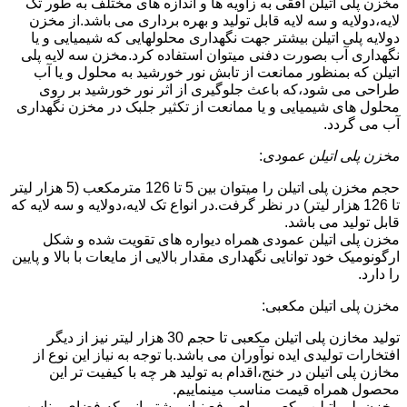
مخزن پلی اتیلن افقی به زاویه ها و اندازه های مختلف به طور تک
لایه،دولایه و سه لایه قابل تولید و بهره برداری می باشد.از مخزن
دولایه پلی اتیلن بیشتر جهت نگهداری محلولهایی که شیمیایی و یا
نگهداری آب بصورت دفنی میتوان استفاده کرد.مخزن سه لایه پلی
اتیلن که بمنظور ممانعت از تابش نور خورشید به محلول و یا آب
طراحی می شود،که باعث جلوگیری از اثر نور خورشید بر روی
محلول های شیمیایی و یا ممانعت از تکثیر جلبک در مخزن نگهداری
آب می گردد.
مخزن پلی اتیلن عمودی
:
حجم مخزن پلی اتیلن را میتوان بین 5 تا 126 مترمکعب (5 هزار لیتر
تا 126 هزار لیتر) در نظر گرفت.در انواع تک لایه،دولایه و سه لایه که
قابل تولید می باشد.
مخزن پلی اتیلن عمودی همراه دیواره های تقویت شده و شکل
ارگونومیک خود توانایی نگهداری مقدار بالایی از مایعات با بالا و پایین
را دارد.
مخزن پلی اتیلن مکعبی:
تولید مخازن پلی اتیلن مکعبی تا حجم 30 هزار لیتر نیز از دیگر
افتخارات تولیدی ایده نوآوران می باشد.با توجه به نیاز این نوع از
مخازن پلی اتیلن در خنج،اقدام به تولید هر چه با کیفیت تر این
محصول همراه قیمت مناسب مینماییم.
مخزن پلی اتیلن مکعبی برای رفع نیاز مشتریانی که فضای مناسب