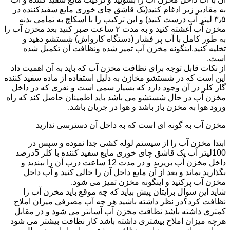
به مقادیر زیر ادغام کنید(یک قاشق چای خوری مایع سفیدکننده در
۳٫۵ لیتر آب درست کنید) و این ترکیب را با اسکاچ به تمامی بدنه
مخزن آّب آغشته کنید و به مدت ۲ ساعت صبر کنید بعد مخزن آب را
به طور کامل با آب پر فشار (دستگاه کارواش) شستشو دهید و
تخلیه کنید.اینگونه مخزن آب تمیز شده ونظافت آن تکمیل شده
است.
از نکات قابل توجه برای نظافت مخزن آب که باید به آن اهمیت داد
این است که در شستشو مخازن به دلیل استفاده از ماده سفید کننده
گاز کلر در آن وجود دارد که بسیار سمی است و نفری که در داخل
مخزن آب در حال شستشو می باشد باید اطمینان حاصل کند که راه
ورود هوا به مخزن باز باشد و هوا در جریان باشد.
مخزن آب به گونه ای است که به داخل آن دسترسی ندارید
ابتدا مخزن آب را از سیستم لوله کشی جدا نموده و سپس در
100لیتر آب یک قاشق چای خوری مایع سفید کننده با کلر 5درصد
داخل مخزن آب بریزید و در مدت 12 ساعت درب آن را ببندید و
بگذارید بماند و بعد از آن مایع داخل آن را خالی کنید و آب داخل
مخزن آب پرکنید و اینگونه مخزن تمیز می شود.
شاید این سوال برایتان پیش بیاید که چه موقع باید مخزن آب را
نظافت کرد؟در نظر داشته باشید هر چه آب مصرفی میزان املاح
کمتری داشته باشد نظافت مخزن آب آسانتر می شود و در مقابل
هرچه میزان املاح بیشتری داشته باشد کار نظافت بیشتر می شود