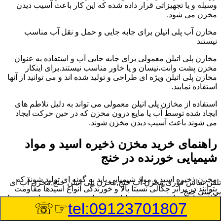
وسیله و یا تجهیزاتی قرار داده شده که این کار باعث آسیب دیدن
مخزن می شود.
مخازن آب پلی اتیلن برای جابه جایی و حمل و نقل آب مناسب
نیستند
مخازن پلی اتیلن معمولی برای جابه جایی آب و استفاده به عنوان
مخزن پشت وانت،نیسان و یا خاور مناسب نیستند.برای اینکار
مخازن پلی اتیلن ویژه ای طراحی و تولید شده اند و می توانید از آنها
استفاده نمایید.
استفاده از مخازن پلی اتیلن معمولی می تواند به دلیل تلاطم های
ایجاد شده توسط آب یا مایع درون مخزن که در حین حرکت ایجاد
می شوند باعث آسیب دیدن مخزن شوند.
راهنمای خرید مخزن ذخیره اسید و مواد
شیمیایی خورنده در خنج
مخزن ذخیره اسید و مواد شیمیایی باید به گونه ای تولید شوند که
تلفن تماس فوری
مخزن آب خنج,مخزن پلی اتیلن خنج,مخزن آب ای
بتوانند در برابر چگالی نسبتا بالا و خورندگی انواع اسیدها مقاومت
بی سی خنج
کافی داشته باشند.به همین دلیل نمی توان در هر مخزنی اسید و مواد
☞☏
tel:09123701807
شیمیایی را ذخیره کرد.