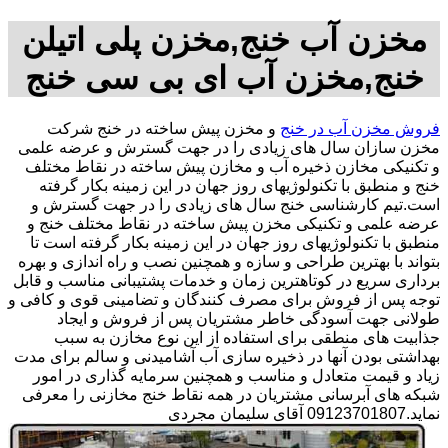
مخزن آب خنج,مخزن پلی اتیلن
خنج,مخزن آب ای بی سی خنج
فروش مخزن آب در خنج
و مخزن پیش ساخته در خنج شرکت
مخزن سازان سال های زیادی را در جهت گسترش و عرضه علمی
و تکنیکی مخازن ذخیره آب و مخازن پیش ساخته در نقاط مختلف
خنج و منطبق با تکنولوژیهای روز جهان در این زمینه بکار گرفته
است.تیم کارشناسی خنج سال های زیادی را در جهت گسترش و
عرضه علمی و تکنیکی مخزن پیش ساخته در نقاط مختلف خنج و
منطبق با تکنولوژیهای روز جهان در این زمینه بکار گرفته است تا
بتواند با بهترین طراحی و سازه و همچنین نصب و راه اندازی و بهره
برداری سریع در کوتاهترین زمان و خدمات پشتیبانی مناسب و قابل
توجه پس از فروش برای مصرف کنندگان و تضامینی قوی و کافی و
طولانی جهت آسودگی خاطر مشتریان پس از فروش و ایجاد
جذابیت های منطقی برای استفاده از این نوع مخازن به سبب
بهداشتی بودن آنها در ذخیره سازی آب آشامیدنی و سالم برای مدت
زیاد و قیمت متعادل و مناسب و همچنین سرمایه گذاری در امور
شبکه های آبرسانی مشتریان در همه نقاط خنج مخازنی را معرفی
نماید.09123701807 آقای سلیمان مجردی