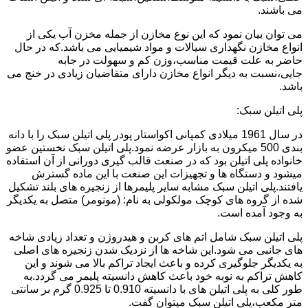
می باشند.
می توان بیان نمود که این نوع مخازن از جمله مخزن آب یکی از
انواع مخازن نگهداری سیالات و مواد شیمیایی می باشد.که در حال
حاضر به علت قیمت مناسب،وزن کم و سهولت در جابه
جایی،نسبت به دیگر انواع مخازن دارای متقاضیان زیادی در خنج می
باشد.
پلی اتیلن سبک:
در سال 1961 میلادی کمپانی اکواستار پودر پلی اتیلن سبک را با دانه
بندی 500 میکرون به بازار عرضه نمود.پلی اتیلن سبک نخستین عضو
خانواده پلی اتیلن بود که در صنعت قالب گیری دورانی از آن استفاده
میشود و دستگاه ها و تجهیزات این صنعت با این ماده گسترش
یافتند.پلی اتیلن سبک مشابه سایر پلیمرها از زنجیره های بلند تشکیل
شده از گروه های کوچک مولکولی به نام: (مونومر) متصل به یکدیگر
به وجود آمده است.
پلی اتیلن سبک شامل اتم های کربن و هیدروژن و تعداد زیادی شاخه
های جانبی می شود.این شاخه ها از نزدیک شدن زنجیره های اصلی
به یکدیگر جلوگیری کرده و باعث ایجاد تراکم بالا می شوند و این
کاهش تراکم به نوبه خود باعث کاهش دانسیته پلیمر می گردد.به
طور کلی به پلی اتیلن های با دانسیته 0.910 تا 0.925 گرم بر سانتی
متر مکعب،پلی اتیلن سبک میتوان گفت.