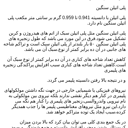
پلی اتیلن سنگین
پلی اتیلن با دانسیته 0.941 تا 0.959 گرم بر سانتی متر مکعب پلی
اتیلن سنگین نام دارد.
پلی اتیلن سنگین مثل پلی اتیلن سبک از اتم های هیدروژن و کربن
تشکیل می شود.فرق در این مورد می باشد که طول زنجیره های
پلی اتیلن سنگین ۵۰ بار بلندتر از پلی اتیلن سبک است و تراکم شاخه
های جانبی در آن ده برابر کمتر از نوع.سبک آن می باشد.
کاهش تعداد شاخه های کناری در آن ده برابر کمتر از نوع سبک آن
است.کاهش تعداد شاخه های کناری سبب افزایش پراکندگی زنجیره
های پلیمری
و در نتیجه بالا رفتن دانسیته پلیمر می گردد.
نیروهای فیزیکی یا شیمیایی خارجی در جهت نگه داشتن مولکولهای
پلیمری در کنار هم دیگر نقشی ندارند بلکه نیروی بین مولکولی به
نام نیرویی واندروالسی،زنجیر های پلیمری را کنار هم نگه می
دارد.این نیرو مثل نیروهای مغناطیسی پلیمر ها را جذب همدیگر
کرده،سبب ایجاد یک توده متراکم خواهد شد.
در یک جمع بندی کلی می توان بیان کرد که بالا بردن میزان
کریستالی شدن موجب افزایش دانسیته و جمع شوندگی و بهبود