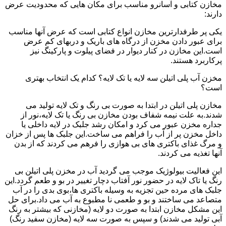
مخازن کتابی و آسانرو مناسب برای مکان هایی که محدودیت عرض
دارند:
یکی پر طرفدارترین مخازن انواع کتابی است که عرض آنها مناسب
برای عبور دادن مخزن از درگاه های باریک و دربهای کم عرض
است.این مخازن در کنار دیوار در فضای پیلوت و پارکینگ نیز
پرکاربرد هستند.
مخزن آب پلی اتیلن سه لایه یا تک لایه؟ کدام یک انتخاب بهتری
است؟
مخازن پلی اتیلن در ابتدا به صورت بی رنگ و تک لایه تولید می
شدند.به علت نیمه شفاف بودن مخازن بی رنگ یا تک لایه،نور از
جداره مخزن عبور می کرد و امکان رشد جلبک در لایه داخلی یا
داخل مخزن پر از آب را فراهم می ساخت.این جلبک ها پس از خزان
و مرگ غذای باکتری های بی هوازی را فرهم می کردند که از بدن
آنها تغذیه می کردند.
این فعالیت بیولوژیک موجب می گردید آب در مخزن پلی اتیلن بی
رنگ یا تاک لایه در حضور نور آفتاب دچار تغییر در بو و طعم گردد.این
جلبک های مرده حین تجزیه به وسیله باکتری ها،بوی بدی را در آب
متصاعد می ساختند و بو و طعمی نا مطبوع به آب می داد.برای حل
این مشکل مخازن ابتدا به صورت دو لایه (مخازنی که بیشتر به رنگ
آبی تولید می شدند) و سپس به صورت سه لایه (مخازن سفید رنگ)