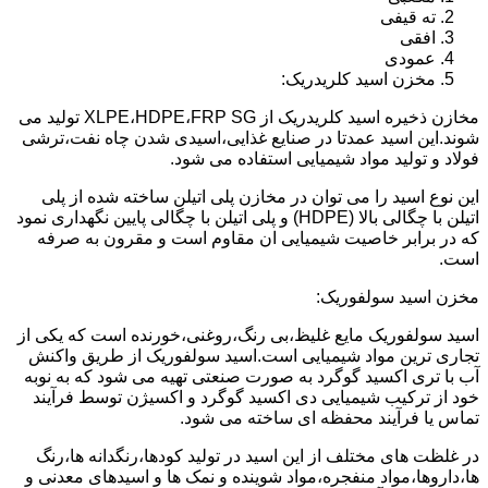
ته قیفی
افقی
عمودی
مخزن اسید کلریدریک:
مخازن ذخیره اسید کلریدریک از XLPE،HDPE،FRP SG تولید می
شوند.این اسید عمدتا در صنایع غذایی،اسیدی شدن چاه نفت،ترشی
فولاد و تولید مواد شیمیایی استفاده می شود.
این نوع اسید را می توان در مخازن پلی اتیلن ساخته شده از پلی
اتیلن با چگالی بالا (HDPE) و پلی اتیلن با چگالی پایین نگهداری نمود
که در برابر خاصیت شیمیایی ان مقاوم است و مقرون به صرفه
است.
مخزن اسید سولفوریک:
اسید سولفوریک مایع غلیظ،بی رنگ،روغنی،خورنده است که یکی از
تجاری ترین مواد شیمیایی است.اسید سولفوریک از طریق واکنش
آب با تری اکسید گوگرد به صورت صنعتی تهیه می شود که به نوبه
خود از ترکیب شیمیایی دی اکسید گوگرد و اکسیژن توسط فرآیند
تماس یا فرآیند محفظه ای ساخته می شود.
در غلظت های مختلف از این اسید در تولید کودها،رنگدانه ها،رنگ
ها،داروها،مواد منفجره،مواد شوینده و نمک ها و اسیدهای معدنی و