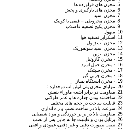
مخزن های فرآورده ها
مخزن های بارگیری و پخش
مخزن اسید
مخزن مخروطی – قیفی یا کونیک
مخزن پکیج تصفیه فاضلاب
منهول
اسکرابر تصفیه هوا
مخزن آب ژاول
مخزن اسید سولفوریک
مخزن بنزین
· مخزن گازوئیل
· مخزن حمل اسید
· مخزن سپتیک
· مخزن چربی گیر
· مخزن ایستگاه پمپاژ
مزایای مخزن پلی اتیلن آب دوجداره :
مقاومت در برابر اشعه ماوراء بنفش
ساختمند بودن جداره ها و عمر طولانی
قابلیت ساخت در حجم های مختلف
سرعت بالا در ساخت،نصب و راه اندازی
مقاومت بالا در برابر خوردگی و مواد شیمیایی
پرتابل بودن و قابلیت جا به جایی پس از نصب
نصب بصورت دفنی و غیر دفنی،عمودی و افقی