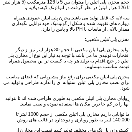
حجم مخزن پلی اتیلن را میتوان بین 5 تا 126 مترمکعب (5 هزار لیتر
تا 126 هزار لیتر) در نظر گرفت.در انواع تک لایه،دولایه و
سه لایه که قابل تولید می باشد.مخزن پلی اتیلن عمودی همراه
دیواره های تقویت شده و شکل ارگونومیک خود توانایی نگهداری
مقدار بالایی از مایعات با PH بالا و پایین را دارد.
مخزن پلی اتیلن مکعبی
:
تولید مخازن پلی اتیلن مکعبی تا حجم 30 هزار لیتر نیز از دیگر
افتخارات تولیدی ما می باشد.با توجه به نیاز این نوع از مخازن پلی
اتیلن در خنج،اقدام به تولید هر چه با کیفیت تر این محصول همراه
قیمت مناسب مینماییم.
مخزن پلی اتیلن مکعبی برای رفع نیاز مشتریانی که فضای مناسب
برای نصب مخازن پلی اتیلن استوانه ای را ندارند طراحی و تولید می
شود.
زوایای مخازن پلی اتیلن مکعبی به طوری طراحی شده اند تا بتوانید
آنها را در کم جا ترین مکان ها استفاده نموده و نصب نمایید.
ما توانایی داریم مخازن پلی اتیلن مکعبی از حجم 1000 لیتر تا
140.000 لیتر به طور روتاری و دوجداره در قالب های روش
اکستروژن با رنگ های مختلف تولید کنیم.قیمت این مخازن از