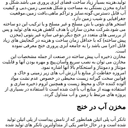
تولید،هزینه بسیار زیاد ساخت فضای آبزی پروری می باشد.شکل و
اندازه مخزن بستگی به مساحت و شکل هندسی زمین،دبی و کیفیت
آب قابل دسترس،گونه،سایز و تراکم ماهی،بافت زمین،موقعیت
جغرافیایی و شیب زمین دارد.
استخر های بتونی با بتن مسلح و غیر مسلح و یا ترکیب این دو ساخته
می شود.شرکت مخزن سازان با هدف کاهش هزینه های تولید و پس
از بررسی های متعدد در خنج دیگر،نوعی سازه غیر بتونی (مخزن
پیش ساخته) که با حداقل زمان ساخت و هزینه در گنجایش های زیاد
قابل اجرا می باشد را به جامعه آبزی پروری خنج معرفی نموده
است.
مخازن ذخیره آب پیش ساخته در صنعت از جمله مشخصات این
مخازن می توان به نصب سریع وآسان,پیچ و مهره بودن آنها و قابلیت
مونتاژ و دمونتاژ و استحکام بالا آنها اشاره نمود.
امروزه حفاظت از منابع با ارزش آب های زیر زمینی و خاک و
قوانین سخت گیرانه زیست محیطی در خصوص عدم نشت مواد
آلوده کننده خاک و محیط زیست و همچنین لزوم ذخیره سازی و
استفاده بهینه از منابع آب باعث شده است تا استفاده در بسیاری از
پروژه های مرتبط با زمین و آب متداول گردد.
مخزن آب در خنج
تانکر آب پلی اتیلن همانطور که از نامش پیداست از پلی اتیلن تولید
شده است و در حال حاضر یکی از متداولترین تانکر های تولید شده