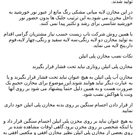
تولید شدند.
در این مخازن لایه میانی مشکی رنگ مانع از عبور نور خورشید به
داخل مخزن می شود.به این ترتیب جلبک ها بدون حضور نور
خورشید شانسی برای رشد و تکثیر پیدا نمی کنند.
با همین روش شرکت ناب زیست حسب نیاز مشتریان گرامی اقدام
به تولید مخازن دو لایه رنگی،سه لایه سفید و رنگی،چهار لایه،فوم
دار،پنج لایه می نماید.
نکات نصب مخازن پلی اتیلن
مخازن پلی اتیلن روتاری نباید تحت فشار قرار بگیرند
مخازن آب پلی اتیلن به هیچ عنوان نباید تحت فشار قرار بگیرند و یا
به عبارت دیگر نباید هوابند شوند.این موضوع برای مخازن حجیم یک
ضرورت هست و به همین دلیل حتماً پیشنهاد می شود بر روی آنها
ونت یا هواکش نصب شود.
از قرار دادن اجسام سنگین بر روی بدنه مخازن پلی اتیلن خود داری
نمایید
به هیچ عنوان نباید بر روی مخزن پلی اتیلن اجسام سنگین قرار داد و
یا اینکه شخصی بر روی مخزن برود.گاهی اوقات مشاهده شده بر
روی بعضی از مخازن پلی اتیلن نظیر مخازن افقی و مکعبی افقی به