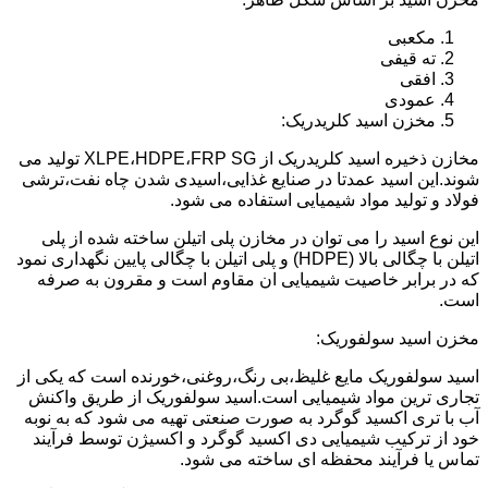
مکعبی
ته قیفی
افقی
عمودی
مخزن اسید کلریدریک:
مخازن ذخیره اسید کلریدریک از XLPE،HDPE،FRP SG تولید می
شوند.این اسید عمدتا در صنایع غذایی،اسیدی شدن چاه نفت،ترشی
فولاد و تولید مواد شیمیایی استفاده می شود.
این نوع اسید را می توان در مخازن پلی اتیلن ساخته شده از پلی
اتیلن با چگالی بالا (HDPE) و پلی اتیلن با چگالی پایین نگهداری نمود
که در برابر خاصیت شیمیایی ان مقاوم است و مقرون به صرفه
است.
مخزن اسید سولفوریک:
اسید سولفوریک مایع غلیظ،بی رنگ،روغنی،خورنده است که یکی از
تجاری ترین مواد شیمیایی است.اسید سولفوریک از طریق واکنش
آب با تری اکسید گوگرد به صورت صنعتی تهیه می شود که به نوبه
خود از ترکیب شیمیایی دی اکسید گوگرد و اکسیژن توسط فرآیند
تماس یا فرآیند محفظه ای ساخته می شود.