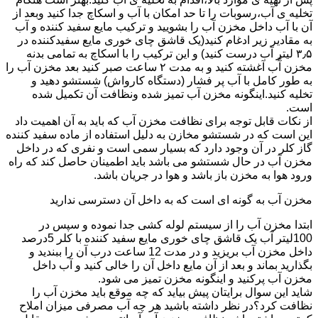
تخلیه ی آب،رسوبات را تا حد امکان با آب و اسکاچ جدا کنید وبعد از
آن با آب داخل مخزن آب را بشویید و ترکیب مایع سفید کننده و آب
به مقادیر زیر ادغام کنید(یک قاشق چای خوری مایع سفیدکننده در
۳٫۵ لیتر آب درست کنید) و این ترکیب را با اسکاچ به تمامی بدنه
مخزن آّب آغشته کنید و به مدت ۲ ساعت صبر کنید بعد مخزن آب را
به طور کامل با آب پر فشار (دستگاه کارواش) شستشو دهید و
تخلیه کنید.اینگونه مخزن آب تمیز شده ونظافت آن تکمیل شده
است.
از نکات قابل توجه برای نظافت مخزن آب که باید به آن اهمیت داد
این است که در شستشو مخازن به دلیل استفاده از ماده سفید کننده
گاز کلر در آن وجود دارد که بسیار سمی است و نفری که در داخل
مخزن آب در حال شستشو می باشد باید اطمینان حاصل کند که راه
ورود هوا به مخزن باز باشد و هوا در جریان باشد.
مخزن آب به گونه ای است که به داخل آن دسترسی ندارید
ابتدا مخزن آب را از سیستم لوله کشی جدا نموده و سپس در
100لیتر آب یک قاشق چای خوری مایع سفید کننده با کلر 5درصد
داخل مخزن آب بریزید و در مدت 12 ساعت درب آن را ببندید و
بگذارید بماند و بعد از آن مایع داخل آن را خالی کنید و آب داخل
مخزن آب پرکنید و اینگونه مخزن تمیز می شود.
شاید این سوال برایتان پیش بیاید که چه موقع باید مخزن آب را
نظافت کرد؟در نظر داشته باشید هر چه آب مصرفی میزان املاح