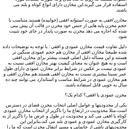
استفاده قرار می گیرند.این مخازن دارای انواع کوتاه و بلند می
باشند.
مخازن افقی به صورت استوانه افقی
(خوابیده) هستند.متناسب با
حجم مخزن پایه هایی از جنس خود مخزن در قالب آن پیش بینی
شده که اجازه می دهد مخزن به صورت پایدار در جای خود تثبیت
شود.
دلیل تفاوت قیمت مخازن عمودی و افقی : با توجه به توضیحات داده
شده طبیعتا مخازن افقی از مخازن هم حجم عمودی سنگین تر
هستند و این مساله دلیل اصلی قیمت بیشتر برای مخازن افقی
است و به هیچ عنوان به معنای کیفیت بهتر مخازن افقی نسبت به
عمودی نیست بر عکس در شرایط برابر مخازن عمودی دارای طول
عمر نسبتا بیشتری نسبت به مخازن افقی هستند.هم مخازن افقی و
هم مخازن عمودی در شرایط مناسب و استاندارد می توانند چند ده
سال به خوبی قابل استفاده باشند.
مخزن عمودی یا افقی؟ کدام یک؟
یکی از محدودیتها و عوامل اصلی انتخاب مخزن فضای در دسترس
است.مثلا محدودیت در ارتفاع ما را ناگزیر از انتخاب مخازن عمودی
کوتاه یا افقی می کند و محدودیت در طول و عرض ما را ناگزیر از به
کارگیری مخازن عمودی و عمودی بلند می کند.بنابراین این
محدودیتهای ناشی از جانمایی و مسیر انتقال مخزن است که ما را