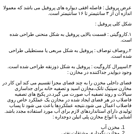
عرض پروفیل : فاصله افقی دیواره های پروفیل می باشد که معمولا
اندازه آن از ۳ سانتیمتر تا ۱۶ سانتیمتر است.
شکل کلی پروفیل :
۱.کاروگیتی : قسمت بالایی پروفیل به شکل منحنی طراحی شده
است.
۲.روصاف توصاف : پروفیل به شکل مربعی یا مستطیلی طراحی
شده است.
۳.اسپیرال کاروگیت : پروفیل به شکل ذوزنقه طراحی شده است.
وجود دیوایدر جداکننده در مخازن :
فضای داخلی مخزن را به چند فضای مجزا تقسیم می کند این کار در
مخازن سپتیک تانک،مخازن اسید و تصفیه خانه برای جداسازی
سیالات و روند تصفیه آب صورت می گیرد.در پکیج های تصفیه
فاضلاب در هر فضای ایجاد شده در مخازن یک عملکرد خاص روی
فاضلاب اعمال می شود.نتیجه عملکردها باعث می شود تا پساب
تولیدی دارای استانداردهای لازم برای آب مورد استفاده مجدد باشد.
آشنایی با انواع مخازن پلی اتیلن دوجداره :
مخزن آب
مخازن نگهداری مشتقات نفتی