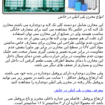
انواع مخزن پلی اتیلن در خاش
این مخازن شامل دو دسته کلی تک لایه و دوجداره می باشند.مخازن
تک لایه که در عکس بالا مشاهده می کنید برای مصارف خانگی
مناسب هستند ولی در صنایع از این مخازن نمی توان استفاده
کرد.علت آن هم ضعیف بودن لایه ها،نرمی بیش از حد بدنه
مخزن،عدم توانایی طراحی این مخازن برای مصارف خاص،نداشتن
مواد آنتی UV در سطح این مخازن در برابر نور ماورا بنفش،عدم
مقاومت در برابر ضربه،تعمیر و نشتی گیری بسیار سخت،ضد جلبک
نبودن،عدم مقاومت در برابر حرارت،یکی شدن دمای سیال داخل
این مخازن با دمای محیط اطراف نصب،طعم گرفتن آب داخل این
مخازن و بسیاری از ضعف های دیگر می باشد.
ولی مخازن دوجداره دارای پروفیل دوجداره در بدنه خود می باشند
که ارتفاع پروفیل حداقل ۱۰ سانت می باشد.در تصویر زیر می توانید
پروفیل بکار رفته در مخزن پلی اتیلن دوجداره را مشاهده کنید.
معرفی مخزن پلی اتیلن در خاش
ارتفاع پروفیل : فاصله بین جداره داخلی مخزن و تاج پروفیل می
باشد که معمولا اندازه آن از ۳ سانتیمتر تا ۱۶ سانتیمتر است.