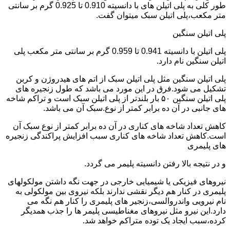
طور کلی به پلی اتیلن های با دانسیته 0.910 تا 0.925 گرم بر سانتی
متر مکعب،پلی اتیلن سبک میتوان گفت.
پلی اتیلن سنگین
پلی اتیلن با دانسیته 0.941 تا 0.959 گرم بر سانتی متر مکعب پلی
اتیلن سنگین نام دارد.
پلی اتیلن سنگین مثل پلی اتیلن سبک از اتم های هیدروژن و کربن
تشکیل می شود.فرق در این مورد می باشد که طول زنجیره های
پلی اتیلن سنگین ۵۰ بار بلندتر از پلی اتیلن سبک است و تراکم شاخه
های جانبی در آن ده برابر کمتر از نوع.سبک آن می باشد.
کاهش تعداد شاخه های کناری در آن ده برابر کمتر از نوع سبک آن
است.کاهش تعداد شاخه های کناری سبب افزایش پراکندگی زنجیره
های پلیمری
و در نتیجه بالا رفتن دانسیته پلیمر می گردد.
نیروهای فیزیکی یا شیمیایی خارجی در جهت نگه داشتن مولکولهای
پلیمری در کنار هم دیگر نقشی ندارند بلکه نیروی بین مولکولی به
نام نیرویی واندروالسی،زنجیر های پلیمری را کنار هم نگه می
دارد.این نیرو مثل نیروهای مغناطیسی پلیمر ها را جذب همدیگر
کرده،سبب ایجاد یک توده متراکم خواهد شد.