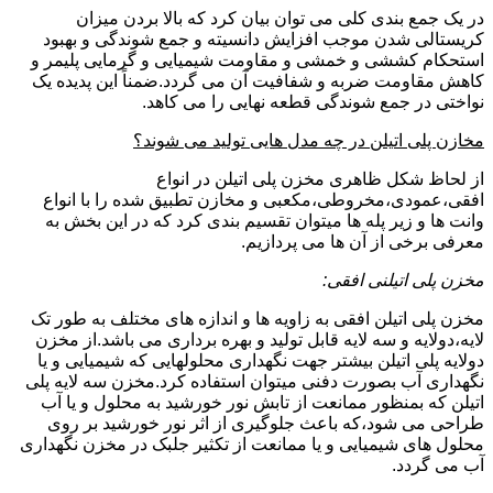
در یک جمع بندی کلی می توان بیان کرد که بالا بردن میزان
کریستالی شدن موجب افزایش دانسیته و جمع شوندگی و بهبود
استحکام کششی و خمشی و مقاومت شیمیایی و گرمایی پلیمر و
کاهش مقاومت ضربه و شفافیت آن می گردد.ضمناً این پدیده یک
نواختی در جمع شوندگی قطعه نهایی را می کاهد.
مخازن پلی اتیلن در چه مدل هایی تولید می شوند؟
از لحاظ شکل ظاهری مخزن پلی اتیلن در انواع
افقی،عمودی،مخروطی،مکعبی و مخازن تطبیق شده را با انواع
وانت ها و زیر پله ها میتوان تقسیم بندی کرد که در این بخش به
معرفی برخی از آن ها می پردازیم.
مخزن پلی اتیلنی افقی:
مخزن پلی اتیلن افقی به زاویه ها و اندازه های مختلف به طور تک
لایه،دولایه و سه لایه قابل تولید و بهره برداری می باشد.از مخزن
دولایه پلی اتیلن بیشتر جهت نگهداری محلولهایی که شیمیایی و یا
نگهداری آب بصورت دفنی میتوان استفاده کرد.مخزن سه لایه پلی
اتیلن که بمنظور ممانعت از تابش نور خورشید به محلول و یا آب
طراحی می شود،که باعث جلوگیری از اثر نور خورشید بر روی
محلول های شیمیایی و یا ممانعت از تکثیر جلبک در مخزن نگهداری
آب می گردد.