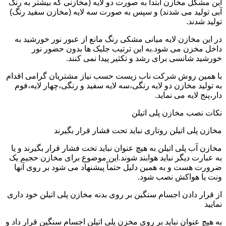
این مشکل مخازن ابتدا به صورت دو لایه (مخازنی که بیشتر به رنگ
آبی تولید می شدند) و سپس به صورت سه لایه (مخازن سفید رنگ)
تولید شدند.
در این مخازن لایه میانی مشکی رنگ مانع از عبور نور خورشید به
داخل مخزن می شود.به این ترتیب جلبک ها بدون حضور نور
خورشید شانسی برای رشد و تکثیر پیدا نمی کنند.
با همین روش شرکت ناب زیست حسب نیاز مشتریان گرامی اقدام
به تولید مخازن دو لایه رنگی،سه لایه سفید و رنگی،چهار لایه،فوم
دار،پنج لایه می نماید.
نکات نصب مخازن پلی اتیلن
مخازن پلی اتیلن روتاری نباید تحت فشار قرار بگیرند
مخازن آب پلی اتیلن به هیچ عنوان نباید تحت فشار قرار بگیرند و یا
به عبارت دیگر نباید هوابند شوند.این موضوع برای مخازن حجیم یک
ضرورت هست و به همین دلیل حتماً پیشنهاد می شود بر روی آنها
ونت یا هواکش نصب شود.
از قرار دادن اجسام سنگین بر روی بدنه مخازن پلی اتیلن خود داری
نمایید
به هیچ عنوان نباید بر روی مخزن پلی اتیلن اجسام سنگین قرار داد و