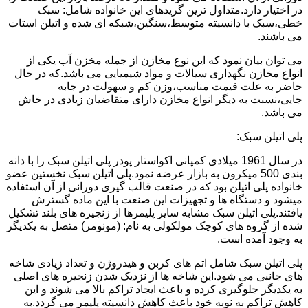
در اختیار دارد.متداول ترین گریدهای این خانواده شامل: سبک
خطی،سبک با دانسیته متوسط،سنگین،شبکه ای شده و اتیلن استات
می باشند.
می توان بیان نمود که این نوع مخازن از جمله مخزن آب یکی از
انواع مخازن نگهداری سیالات و مواد شیمیایی می باشد.که در حال
حاضر به علت قیمت مناسب،وزن کم و سهولت در جابه
جایی،نسبت به دیگر انواع مخازن دارای متقاضیان زیادی در خاش
می باشد.
پلی اتیلن سبک:
در سال 1961 میلادی کمپانی اکواستار پودر پلی اتیلن سبک را با دانه
بندی 500 میکرون به بازار عرضه نمود.پلی اتیلن سبک نخستین عضو
خانواده پلی اتیلن بود که در صنعت قالب گیری دورانی از آن استفاده
میشود و دستگاه ها و تجهیزات این صنعت با این ماده گسترش
یافتند.پلی اتیلن سبک مشابه سایر پلیمرها از زنجیره های بلند تشکیل
شده از گروه های کوچک مولکولی به نام: (مونومر) متصل به یکدیگر
به وجود آمده است.
پلی اتیلن سبک شامل اتم های کربن و هیدروژن و تعداد زیادی شاخه
های جانبی می شود.این شاخه ها از نزدیک شدن زنجیره های اصلی
به یکدیگر جلوگیری کرده و باعث ایجاد تراکم بالا می شوند و این
کاهش تراکم به نوبه خود باعث کاهش دانسیته پلیمر می گردد.به