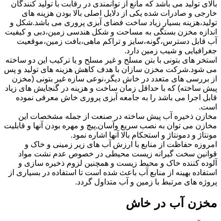
بالای تولید می باشد که مانع از توانمندی در رقابت با تولید کنندگان
خارجی و صادرات شده یکی از دلایل اصلی بالا بودن هزینه های
تولید،هزینه بسیار زیاد ساخت فضای آبزی پروری می باشد.شکل و
اندازه مخزن بستگی به مساحت و شکل هندسی زمین،دبی و کیفیت
آب قابل دسترس،گونه،سایز و تراکم ماهی،بافت زمین،موقعیت
جغرافیایی و شیب زمین دارد.
استخر های بتونی با بتن مسلح و غیر مسلح و یا ترکیب این دو ساخته
می شود.شرکت مخزن سازان با هدف کاهش هزینه های تولید و پس
از بررسی های متعدد در خاش دیگر،نوعی سازه غیر بتونی (مخزن
پیش ساخته) که با حداقل زمان ساخت و هزینه در گنجایش های زیاد
قابل اجرا می باشد را به جامعه آبزی پروری خاش معرفی نموده
است.
مخازن ذخیره آب پیش ساخته در صنعت از جمله مشخصات این
مخازن می توان به نصب سریع وآسان,پیچ و مهره بودن آنها و قابلیت
مونتاژ و دمونتاژ و استحکام بالا آنها اشاره نمود.
امروزه حفاظت از منابع با ارزش آب های زیر زمینی و خاک و
قوانین سخت گیرانه زیست محیطی در خصوص عدم نشت مواد
آلوده کننده خاک و محیط زیست و همچنین لزوم ذخیره سازی و
استفاده بهینه از منابع آب باعث شده است تا استفاده در بسیاری از
پروژه های مرتبط با زمین و آب متداول گردد.
مخزن آب در خاش