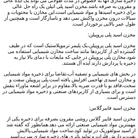
ذخیره سازی آنها به خصوص در مدت طولانی می تواند یک ایده عالی
و مقرون به صرفه باشد.مخزن اسید پلی اتیلن یک راه حل عالی
برای ذخیره اسیدها و مواد شیمیایی است.این مخازن با محتویات و
سیالات درون مخزن واکنش نمی دهد و ناسازگار است و همچنین از
طول عمر بالایی برخوردار است.
مخزن اسید پلی پروپیلن:
مخزن اسید پلی پروپیلن،یک پلیمر ترموپلاستیک است که در طیف
گسترده ای از کاربردها مانند ساخت مخازن شیمیایی استفاده می
شود.مخازن پلی پروپیلن در جایی که مایعات با دمای بالا نیاز به
ذخیره یا پردازش دارند ایده آل هستند.
در بخش های شیمیایی و تصفیه آب،تقاضا برای ذخیره مواد شیمیایی
و مخازن اسیدی تهاجمی افزایش یافته است.پلی پروپیلن سفت و
سخت،فاقد بو با قدرت ضربه بالا،مقاوم در برابر اشعه ماوراء بنفش
است و برای بسیاری از کاربردهای صنعتی و ذخیره مواد شیمیایی در
دسترس است.
مخزن اسید فایبرگلاس:
مخزن اسید فایبر گلاس روشی مقرون بصرفه برای ذخیره یکی از
مهمترین مواد شیمیایی صنعتی ارائه می دهد.همانطور که گفته شد
از اسید سولفوریک در تولید کود،ساخت مواد شیمیایی،پالایش
نفت،پردازش فلزات و تولید باتری های ذخیره سازی سرب،اسید