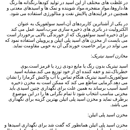
در غلظت های مختلف از این اسید در تولید کودها،رنگدانه ها،رنگ
ها،داروها،مواد منفجره،مواد شوینده و نمک ها و اسیدهای معدنی و
همچنین در فرآیندهای پالایش نفت و متالورژی استفاده می شود.
در یکی از آشناترین کاربردهای آن،اسید سولفوریک به عنوان
الکترولیت در باتری های ذخیره سازی سرب،اسید عمل می کند
برای ذخیره اسید سولفوریک که از خورندگی بالایی برخوردار است
می بایست از مخزن های اسید پلی اتیلن و پروپیلن استفاده نمود که
می تواند در برابر خاصیت خورندگی آن به خوبی مقاومت نماید.
مخازن اسید نیتریک
:
اسید نیتریک بدون رنگ یا مایع دودی زرد یا قرمز است.بوی
خطرناک،تند و خفه کننده ای از خود توزیع می کند.مشابه اسید
سولفوریک،اسید نیتریک هنگام تماس با آب واکنش گرمازا را نشان
می دهد.گرمایی ساطع می کند که ممکن است به مخزن ذخیره
اسید آسیب برساند به همین علت برای نگهداری چنین اسیدی باید
مخزنی مناسب انتخاب شود تا تمام نگرانی ها را در این موضوع
برطرف نماید و مخزن اسید پلی اتیلن بهترین گزینه برای نگهداری
می باشد.
مخزن اسید پلی اتیلن:
مخزن اسید پلی اتیلن همانطور که گفت شد برای نگهداری اسیدها و