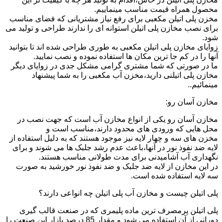
محصول همراه قیمت مناسب مینماییم.
مخزن پلی اتیلن مکعبی برای رفع نیاز مشتریانی که فضای مناسب
برای نصب مخازن پلی اتیلن استوانه ای را ندارند طراحی و تولید می
شود.
زوایای مخازن پلی اتیلن مکعبی به طوری طراحی شده اند تا بتوانید
آنها را در کم جا ترین مکان ها استفاده نموده و نصب نمایید.
ما در صورتی که شما مشتری گرامی مشکل جدی در زوایای دیگر
مخازن پلی اتیلنی دارید،مخزن آب مکعبی را به شما پیشنهاد
مینمائیم..
مخازن آسان رو:
مخازن آسان رو یکی از انواع مخازن آب است که جهت نصب در
محل هایی که ورودی های محدود دارند،مناسب است و
مخزن های سه و چهار لایه نیز موجود هستند که به دلیل استفاده از
لایه ضد نفوذ نور در آنها،باعث عدم رشد جلبک ها می شوند و برای
نگهداری آب آشامیدنی برای مدت طولانی مناسب هستند.
در این مخازن از لایه ضد جلبک و ضد نفوذ نور خورشید به صورت
سه لایه استفاده شده است.
پلی اتیلن چیست و مخازن آب پلی اتیلن چه انواعی دارند؟
پلی اتیلن پرمصرف ترین ماده پلیمری که در صنعت قالب گیری
دورانی از آن استفاده می شود و مقدار 85 درصد بازار این صنعت را