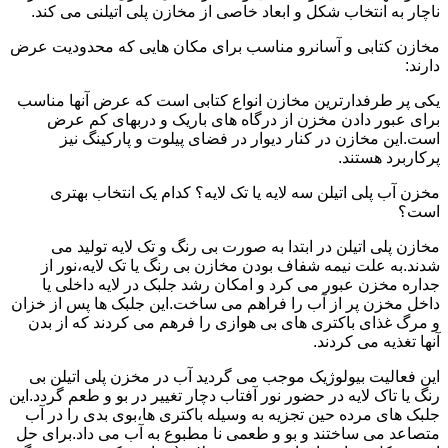
ناچار به انتخاب شکل و ابعاد خاصی از مخازن پلی اتیلنی می کند.
مخازن کتابی و آسانرو مناسب برای مکان هایی که محدودیت عرض
دارند:
یکی پر طرفدارترین مخازن انواع کتابی است که عرض آنها مناسب
برای عبور دادن مخزن از درگاه های باریک و دربهای کم عرض
است.این مخازن در کنار دیوار در فضای پیلوت و پارکینگ نیز
پرکاربرد هستند.
مخزن آب پلی اتیلن سه لایه یا تک لایه؟ کدام یک انتخاب بهتری
است؟
مخازن پلی اتیلن در ابتدا به صورت بی رنگ و تک لایه تولید می
شدند.به علت نیمه شفاف بودن مخازن بی رنگ یا تک لایه،نور از
جداره مخزن عبور می کرد و امکان رشد جلبک در لایه داخلی یا
داخل مخزن پر از آب را فراهم می ساخت.این جلبک ها پس از خزان
و مرگ غذای باکتری های بی هوازی را فرهم می کردند که از بدن
آنها تغذیه می کردند.
این فعالیت بیولوژیک موجب می گردید آب در مخزن پلی اتیلن بی
رنگ یا تاک لایه در حضور نور آفتاب دچار تغییر در بو و طعم گردد.این
جلبک های مرده حین تجزیه به وسیله باکتری ها،بوی بدی را در آب
متصاعد می ساختند و بو و طعمی نا مطبوع به آب می داد.برای حل