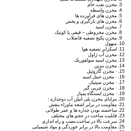
مخزن نفت خام
مخزن واسطه
مخزن های فرآورده ها
مخزن های بارگیری و پخش
مخزن اسید
مخزن مخروطی – قیفی یا کونیک
مخزن پکیج تصفیه فاضلاب
منهول
اسکرابر تصفیه هوا
مخزن آب ژاول
مخزن اسید سولفوریک
مخزن بنزین
· مخزن گازوئیل
· مخزن حمل اسید
· مخزن سپتیک
· مخزن چربی گیر
· مخزن ایستگاه پمپاژ
مزایای مخزن پلی اتیلن آب دوجداره :
مقاومت در برابر اشعه ماوراء بنفش
ساختمند بودن جداره ها و عمر طولانی
قابلیت ساخت در حجم های مختلف
سرعت بالا در ساخت،نصب و راه اندازی
مقاومت بالا در برابر خوردگی و مواد شیمیایی