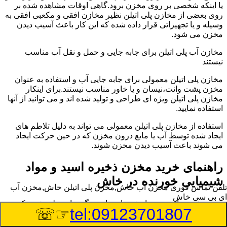
یا اینکه شخصی بر روی مخزن برود.گاهی اوقات مشاهده شده بر
روی بعضی از مخازن پلی اتیلن نظیر مخازن افقی و مکعبی افقی به
وسیله و یا تجهیزاتی قرار داده شده که این کار باعث آسیب دیدن
مخزن می شود.
مخازن آب پلی اتیلن برای جابه جایی و حمل و نقل آب مناسب
نیستند
مخازن پلی اتیلن معمولی برای جابه جایی آب و استفاده به عنوان
مخزن پشت وانت،نیسان و یا خاور مناسب نیستند.برای اینکار
مخازن پلی اتیلن ویژه ای طراحی و تولید شده اند و می توانید از آنها
استفاده نمایید.
استفاده از مخازن پلی اتیلن معمولی می تواند به دلیل تلاطم های
ایجاد شده توسط آب یا مایع درون مخزن که در حین حرکت ایجاد
می شوند باعث آسیب دیدن مخزن شوند.
راهنمای خرید مخزن ذخیره اسید و مواد
شیمیایی خورنده در خاش
تلفن تماس فوری
مخزن آب خاش,مخزن پلی اتیلن خاش,مخزن آب
ای بی سی خاش
مخزن ذخیره اسید و مواد شیمیایی باید به گونه ای تولید شوند که
☞☏
tel:09123701807
بتوانند در برابر چگالی نسبتا بالا و خورندگی انواع اسیدها مقاومت
کافی داشته باشند.به همین دلیل نمی توان در هر مخزنی اسید و مواد