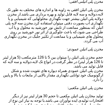
مخزن پلی اتیلنی افقی
:
مخزن پلی اتیلن افقی به زاویه ها و اندازه های مختلف به طور تک
لایه،دولایه و سه لایه قابل تولید و بهره برداری می باشد.از مخزن
دولایه پلی اتیلن بیشتر جهت نگهداری محلولهایی که شیمیایی و یا
نگهداری آب بصورت دفنی میتوان استفاده کرد.مخزن سه لایه پلی
اتیلن که بمنظور ممانعت از تابش نور خورشید به محلول و یا آب
طراحی می شود،که باعث جلوگیری از اثر نور خورشید بر روی
محلول های شیمیایی و یا ممانعت از تکثیر جلبک در مخزن نگهداری
آب می گردد.
مخزن پلی اتیلن عمودی
:
حجم مخزن پلی اتیلن را میتوان بین 5 تا 126 مترمکعب (5 هزار لیتر
تا 126 هزار لیتر) در نظر گرفت.در انواع تک لایه،دولایه و سه لایه که
قابل تولید می باشد.
مخزن پلی اتیلن عمودی همراه دیواره های تقویت شده و شکل
ارگونومیک خود توانایی نگهداری مقدار بالایی از مایعات با بالا و پایین
را دارد.
مخزن پلی اتیلن مکعبی:
تولید مخازن پلی اتیلن مکعبی تا حجم 30 هزار لیتر نیز از دیگر
افتخارات تولیدی ایده نوآوران می باشد.با توجه به نیاز این نوع از
مخازن پلی اتیلن در خاش،اقدام به تولید هر چه با کیفیت تر این