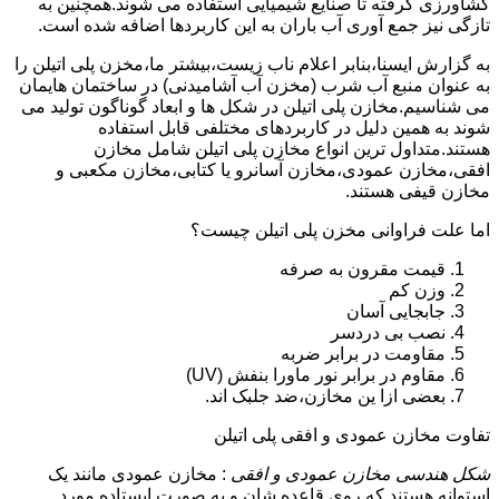
کشاورزی گرفته تا صنایع شیمیایی استفاده می شوند.همچنین به
تازگی نیز جمع آوری آب باران به این کاربردها اضافه شده است.
به گزارش ایسنا،بنابر اعلام ناب زیست،بیشتر ما،مخزن پلی اتیلن را
به عنوان منبع آب شرب (مخزن آب آشامیدنی) در ساختمان هایمان
می شناسیم.مخازن پلی اتیلن در شکل ها و ابعاد گوناگون تولید می
شوند به همین دلیل در کاربردهای مختلفی قابل استفاده
هستند.متداول ترین انواع مخازن پلی اتیلن شامل مخازن
افقی،مخازن عمودی،مخازن آسانرو یا کتابی،مخازن مکعبی و
مخازن قیفی هستند.
اما علت فراوانی مخزن پلی اتیلن چیست؟
قیمت مقرون به صرفه
وزن کم
جابجایی آسان
نصب بی دردسر
مقاومت در برابر ضربه
مقاوم در برابر نور ماورا بنفش (UV)
بعضی ازا ین مخازن،ضد جلبک اند.
تفاوت مخازن عمودی و افقی پلی اتیلن
شکل هندسی مخازن عمودی و افقی
: مخازن عمودی مانند یک
استوانه هستند که روی قاعده شان و به صورت ایستاده مورد