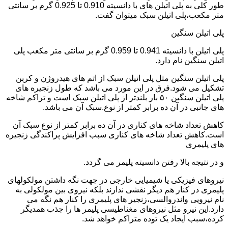
طور کلی به پلی اتیلن های با دانسیته 0.910 تا 0.925 گرم بر سانتی
متر مکعب،پلی اتیلن سبک میتوان گفت.
پلی اتیلن سنگین
پلی اتیلن با دانسیته 0.941 تا 0.959 گرم بر سانتی متر مکعب پلی
اتیلن سنگین نام دارد.
پلی اتیلن سنگین مثل پلی اتیلن سبک از اتم های هیدروژن و کربن
تشکیل می شود.فرق در این مورد می باشد که طول زنجیره های
پلی اتیلن سنگین ۵۰ بار بلندتر از پلی اتیلن سبک است و تراکم شاخه
های جانبی در آن ده برابر کمتر از نوع.سبک آن می باشد.
کاهش تعداد شاخه های کناری در آن ده برابر کمتر از نوع سبک آن
است.کاهش تعداد شاخه های کناری سبب افزایش پراکندگی زنجیره
های پلیمری
و در نتیجه بالا رفتن دانسیته پلیمر می گردد.
نیروهای فیزیکی یا شیمیایی خارجی در جهت نگه داشتن مولکولهای
پلیمری در کنار هم دیگر نقشی ندارند بلکه نیروی بین مولکولی به
نام نیرویی واندروالسی،زنجیر های پلیمری را کنار هم نگه می
دارد.این نیرو مثل نیروهای مغناطیسی پلیمر ها را جذب همدیگر
کرده،سبب ایجاد یک توده متراکم خواهد شد.