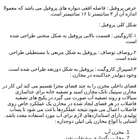
عرض پروفیل : فاصله افقی دیواره های پروفیل می باشد که معمولا
اندازه آن از ۳ سانتیمتر تا ۱۶ سانتیمتر است.
شکل کلی پروفیل :
۱.کاروگیتی : قسمت بالایی پروفیل به شکل منحنی طراحی شده
است.
۲.روصاف توصاف : پروفیل به شکل مربعی یا مستطیلی طراحی
شده است.
۳.اسپیرال کاروگیت : پروفیل به شکل ذوزنقه طراحی شده است.
وجود دیوایدر جداکننده در مخازن :
فضای داخلی مخزن را به چند فضای مجزا تقسیم می کند این کار در
مخازن سپتیک تانک،مخازن اسید و تصفیه خانه برای جداسازی
سیالات و روند تصفیه آب صورت می گیرد.در پکیج های تصفیه
فاضلاب در هر فضای ایجاد شده در مخازن یک عملکرد خاص روی
فاضلاب اعمال می شود.نتیجه عملکردها باعث می شود تا پساب
تولیدی دارای استانداردهای لازم برای آب مورد استفاده مجدد باشد.
آشنایی با انواع مخازن پلی اتیلن دوجداره :
مخزن آب
مخازن نگهداری مشتقات نفتی