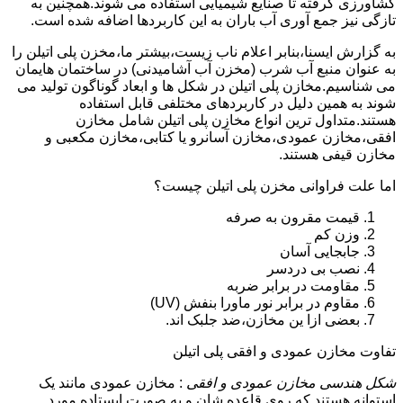
کشاورزی گرفته تا صنایع شیمیایی استفاده می شوند.همچنین به
تازگی نیز جمع آوری آب باران به این کاربردها اضافه شده است.
به گزارش ایسنا،بنابر اعلام ناب زیست،بیشتر ما،مخزن پلی اتیلن را
به عنوان منبع آب شرب (مخزن آب آشامیدنی) در ساختمان هایمان
می شناسیم.مخازن پلی اتیلن در شکل ها و ابعاد گوناگون تولید می
شوند به همین دلیل در کاربردهای مختلفی قابل استفاده
هستند.متداول ترین انواع مخازن پلی اتیلن شامل مخازن
افقی،مخازن عمودی،مخازن آسانرو یا کتابی،مخازن مکعبی و
مخازن قیفی هستند.
اما علت فراوانی مخزن پلی اتیلن چیست؟
قیمت مقرون به صرفه
وزن کم
جابجایی آسان
نصب بی دردسر
مقاومت در برابر ضربه
مقاوم در برابر نور ماورا بنفش (UV)
بعضی ازا ین مخازن،ضد جلبک اند.
تفاوت مخازن عمودی و افقی پلی اتیلن
شکل هندسی مخازن عمودی و افقی
: مخازن عمودی مانند یک
استوانه هستند که روی قاعده شان و به صورت ایستاده مورد