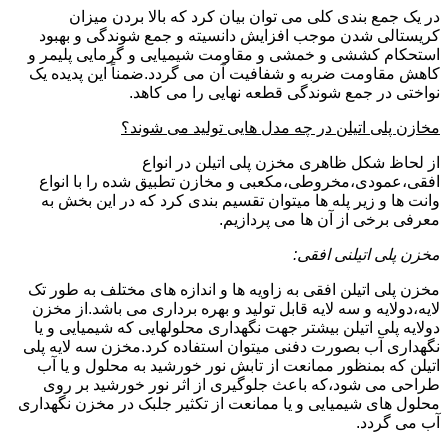
در یک جمع بندی کلی می توان بیان کرد که بالا بردن میزان
کریستالی شدن موجب افزایش دانسیته و جمع شوندگی و بهبود
استحکام کششی و خمشی و مقاومت شیمیایی و گرمایی پلیمر و
کاهش مقاومت ضربه و شفافیت آن می گردد.ضمناً این پدیده یک
نواختی در جمع شوندگی قطعه نهایی را می کاهد.
مخازن پلی اتیلن در چه مدل هایی تولید می شوند؟
از لحاظ شکل ظاهری مخزن پلی اتیلن در انواع
افقی،عمودی،مخروطی،مکعبی و مخازن تطبیق شده را با انواع
وانت ها و زیر پله ها میتوان تقسیم بندی کرد که در این بخش به
معرفی برخی از آن ها می پردازیم.
مخزن پلی اتیلنی افقی:
مخزن پلی اتیلن افقی به زاویه ها و اندازه های مختلف به طور تک
لایه،دولایه و سه لایه قابل تولید و بهره برداری می باشد.از مخزن
دولایه پلی اتیلن بیشتر جهت نگهداری محلولهایی که شیمیایی و یا
نگهداری آب بصورت دفنی میتوان استفاده کرد.مخزن سه لایه پلی
اتیلن که بمنظور ممانعت از تابش نور خورشید به محلول و یا آب
طراحی می شود،که باعث جلوگیری از اثر نور خورشید بر روی
محلول های شیمیایی و یا ممانعت از تکثیر جلبک در مخزن نگهداری
آب می گردد.