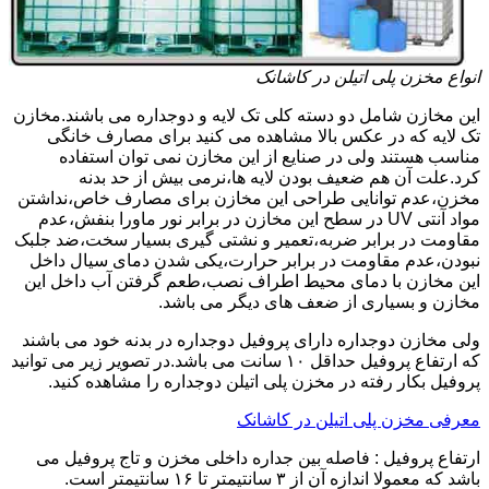
انواع مخزن پلی اتیلن در کاشانک
این مخازن شامل دو دسته کلی تک لایه و دوجداره می باشند.مخازن
تک لایه که در عکس بالا مشاهده می کنید برای مصارف خانگی
مناسب هستند ولی در صنایع از این مخازن نمی توان استفاده
کرد.علت آن هم ضعیف بودن لایه ها،نرمی بیش از حد بدنه
مخزن،عدم توانایی طراحی این مخازن برای مصارف خاص،نداشتن
مواد آنتی UV در سطح این مخازن در برابر نور ماورا بنفش،عدم
مقاومت در برابر ضربه،تعمیر و نشتی گیری بسیار سخت،ضد جلبک
نبودن،عدم مقاومت در برابر حرارت،یکی شدن دمای سیال داخل
این مخازن با دمای محیط اطراف نصب،طعم گرفتن آب داخل این
مخازن و بسیاری از ضعف های دیگر می باشد.
ولی مخازن دوجداره دارای پروفیل دوجداره در بدنه خود می باشند
که ارتفاع پروفیل حداقل ۱۰ سانت می باشد.در تصویر زیر می توانید
پروفیل بکار رفته در مخزن پلی اتیلن دوجداره را مشاهده کنید.
معرفی مخزن پلی اتیلن در کاشانک
ارتفاع پروفیل : فاصله بین جداره داخلی مخزن و تاج پروفیل می
باشد که معمولا اندازه آن از ۳ سانتیمتر تا ۱۶ سانتیمتر است.