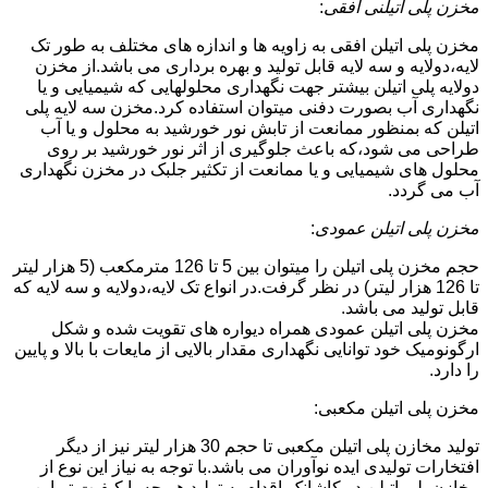
مخزن پلی اتیلنی افقی
:
مخزن پلی اتیلن افقی به زاویه ها و اندازه های مختلف به طور تک
لایه،دولایه و سه لایه قابل تولید و بهره برداری می باشد.از مخزن
دولایه پلی اتیلن بیشتر جهت نگهداری محلولهایی که شیمیایی و یا
نگهداری آب بصورت دفنی میتوان استفاده کرد.مخزن سه لایه پلی
اتیلن که بمنظور ممانعت از تابش نور خورشید به محلول و یا آب
طراحی می شود،که باعث جلوگیری از اثر نور خورشید بر روی
محلول های شیمیایی و یا ممانعت از تکثیر جلبک در مخزن نگهداری
آب می گردد.
مخزن پلی اتیلن عمودی
:
حجم مخزن پلی اتیلن را میتوان بین 5 تا 126 مترمکعب (5 هزار لیتر
تا 126 هزار لیتر) در نظر گرفت.در انواع تک لایه،دولایه و سه لایه که
قابل تولید می باشد.
مخزن پلی اتیلن عمودی همراه دیواره های تقویت شده و شکل
ارگونومیک خود توانایی نگهداری مقدار بالایی از مایعات با بالا و پایین
را دارد.
مخزن پلی اتیلن مکعبی:
تولید مخازن پلی اتیلن مکعبی تا حجم 30 هزار لیتر نیز از دیگر
افتخارات تولیدی ایده نوآوران می باشد.با توجه به نیاز این نوع از
مخازن پلی اتیلن در کاشانک،اقدام به تولید هر چه با کیفیت تر این