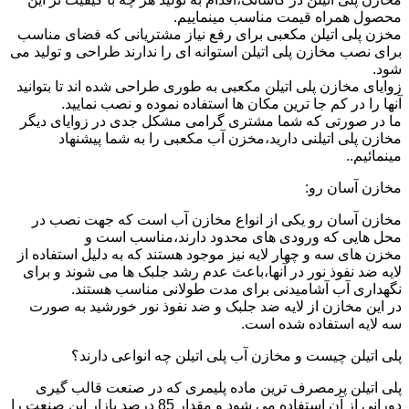
محصول همراه قیمت مناسب مینماییم.
مخزن پلی اتیلن مکعبی برای رفع نیاز مشتریانی که فضای مناسب
برای نصب مخازن پلی اتیلن استوانه ای را ندارند طراحی و تولید می
شود.
زوایای مخازن پلی اتیلن مکعبی به طوری طراحی شده اند تا بتوانید
آنها را در کم جا ترین مکان ها استفاده نموده و نصب نمایید.
ما در صورتی که شما مشتری گرامی مشکل جدی در زوایای دیگر
مخازن پلی اتیلنی دارید،مخزن آب مکعبی را به شما پیشنهاد
مینمائیم..
مخازن آسان رو:
مخازن آسان رو یکی از انواع مخازن آب است که جهت نصب در
محل هایی که ورودی های محدود دارند،مناسب است و
مخزن های سه و چهار لایه نیز موجود هستند که به دلیل استفاده از
لایه ضد نفوذ نور در آنها،باعث عدم رشد جلبک ها می شوند و برای
نگهداری آب آشامیدنی برای مدت طولانی مناسب هستند.
در این مخازن از لایه ضد جلبک و ضد نفوذ نور خورشید به صورت
سه لایه استفاده شده است.
پلی اتیلن چیست و مخازن آب پلی اتیلن چه انواعی دارند؟
پلی اتیلن پرمصرف ترین ماده پلیمری که در صنعت قالب گیری
دورانی از آن استفاده می شود و مقدار 85 درصد بازار این صنعت را