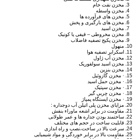
مخزن نفت خام
مخزن واسطه
مخزن های فرآورده ها
مخزن های بارگیری و پخش
مخزن اسید
مخزن مخروطی – قیفی یا کونیک
مخزن پکیج تصفیه فاضلاب
منهول
اسکرابر تصفیه هوا
مخزن آب ژاول
مخزن اسید سولفوریک
مخزن بنزین
· مخزن گازوئیل
· مخزن حمل اسید
· مخزن سپتیک
· مخزن چربی گیر
· مخزن ایستگاه پمپاژ
مزایای مخزن پلی اتیلن آب دوجداره :
مقاومت در برابر اشعه ماوراء بنفش
ساختمند بودن جداره ها و عمر طولانی
قابلیت ساخت در حجم های مختلف
سرعت بالا در ساخت،نصب و راه اندازی
مقاومت بالا در برابر خوردگی و مواد شیمیایی