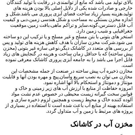
بالای تولید می باشد که مانع از توانمندی در رقابت با تولید کنندگان
خارجی و صادرات شده یکی از دلایل اصلی بالا بودن هزینه های
تولید،هزینه بسیار زیاد ساخت فضای آبزی پروری می باشد.شکل و
اندازه مخزن بستگی به مساحت و شکل هندسی زمین،دبی و کیفیت
آب قابل دسترس،گونه،سایز و تراکم ماهی،بافت زمین،موقعیت
جغرافیایی و شیب زمین دارد.
استخر های بتونی با بتن مسلح و غیر مسلح و یا ترکیب این دو ساخته
می شود.شرکت مخزن سازان با هدف کاهش هزینه های تولید و پس
از بررسی های متعدد در کاشانک دیگر،نوعی سازه غیر بتونی (مخزن
پیش ساخته) که با حداقل زمان ساخت و هزینه در گنجایش های زیاد
قابل اجرا می باشد را به جامعه آبزی پروری کاشانک معرفی نموده
است.
مخازن ذخیره آب پیش ساخته در صنعت از جمله مشخصات این
مخازن می توان به نصب سریع وآسان,پیچ و مهره بودن آنها و قابلیت
مونتاژ و دمونتاژ و استحکام بالا آنها اشاره نمود.
امروزه حفاظت از منابع با ارزش آب های زیر زمینی و خاک و
قوانین سخت گیرانه زیست محیطی در خصوص عدم نشت مواد
آلوده کننده خاک و محیط زیست و همچنین لزوم ذخیره سازی و
استفاده بهینه از منابع آب باعث شده است تا استفاده در بسیاری از
پروژه های مرتبط با زمین و آب متداول گردد.
مخزن آب در کاشانک