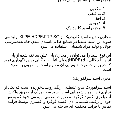
مکعبی
ته قیفی
افقی
عمودی
مخزن اسید کلریدریک:
مخازن ذخیره اسید کلریدریک از XLPE،HDPE،FRP SG تولید می
شوند.این اسید عمدتا در صنایع غذایی،اسیدی شدن چاه نفت،ترشی
فولاد و تولید مواد شیمیایی استفاده می شود.
این نوع اسید را می توان در مخازن پلی اتیلن ساخته شده از پلی
اتیلن با چگالی بالا (HDPE) و پلی اتیلن با چگالی پایین نگهداری نمود
که در برابر خاصیت شیمیایی ان مقاوم است و مقرون به صرفه
است.
مخزن اسید سولفوریک:
اسید سولفوریک مایع غلیظ،بی رنگ،روغنی،خورنده است که یکی از
تجاری ترین مواد شیمیایی است.اسید سولفوریک از طریق واکنش
آب با تری اکسید گوگرد به صورت صنعتی تهیه می شود که به نوبه
خود از ترکیب شیمیایی دی اکسید گوگرد و اکسیژن توسط فرآیند
تماس یا فرآیند محفظه ای ساخته می شود.