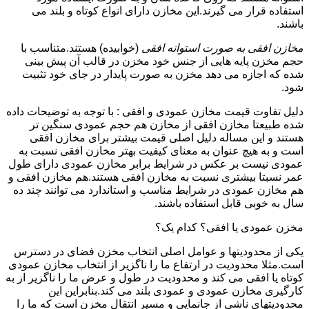
استفاده قرار می گیرند.این مخازن دارای انواع کوتاه و بلند می
باشند.
مخازن افقی به صورت استوانه افقی
(خوابیده) هستند.متناسب با
حجم مخزن پایه هایی از جنس خود مخزن در قالب آن پیش بینی
شده که اجازه می دهد مخزن به صورت پایدار در جای خود تثبیت
شود.
دلیل تفاوت قیمت مخازن عمودی و افقی : با توجه به توضیحات داده
شده طبیعتا مخازن افقی از مخازن هم حجم عمودی سنگین تر
هستند و این مساله دلیل اصلی قیمت بیشتر برای مخازن افقی
است و به هیچ عنوان به معنای کیفیت بهتر مخازن افقی نسبت به
عمودی نیست بر عکس در شرایط برابر مخازن عمودی دارای طول
عمر نسبتا بیشتری نسبت به مخازن افقی هستند.هم مخازن افقی و
هم مخازن عمودی در شرایط مناسب و استاندارد می توانند چند ده
سال به خوبی قابل استفاده باشند.
مخزن عمودی یا افقی؟ کدام یک؟
یکی از محدودیتها و عوامل اصلی انتخاب مخزن فضای در دسترس
است.مثلا محدودیت در ارتفاع ما را ناگزیر از انتخاب مخازن عمودی
کوتاه یا افقی می کند و محدودیت در طول و عرض ما را ناگزیر از به
کارگیری مخازن عمودی و عمودی بلند می کند.بنابراین این
محدودیتهای ناشی از جانمایی و مسیر انتقال مخزن است که ما را