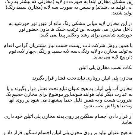
این مشکل مخازن ابتدا به صورت دو لایه (مخازنی که بیشتر به رنگ
آبی تولید می شدند) و سپس به صورت سه لایه (مخازن سفید رنگ)
تولید شدند.
در این مخازن لایه میانی مشکی رنگ مانع از عبور نور خورشید به
داخل مخزن می شود.به این ترتیب جلبک ها بدون حضور نور
خورشید شانسی برای رشد و تکثیر پیدا نمی کنند.
با همین روش شرکت ناب زیست حسب نیاز مشتریان گرامی اقدام
به تولید مخازن دو لایه رنگی،سه لایه سفید و رنگی،چهار لایه،فوم
دار،پنج لایه می نماید.
نکات نصب مخازن پلی اتیلن
مخازن پلی اتیلن روتاری نباید تحت فشار قرار بگیرند
مخازن آب پلی اتیلن به هیچ عنوان نباید تحت فشار قرار بگیرند و یا
به عبارت دیگر نباید هوابند شوند.این موضوع برای مخازن حجیم یک
ضرورت هست و به همین دلیل حتماً پیشنهاد می شود بر روی آنها
ونت یا هواکش نصب شود.
از قرار دادن اجسام سنگین بر روی بدنه مخازن پلی اتیلن خود داری
نمایید
به هیچ عنوان نباید بر روی مخزن پلی اتیلن اجسام سنگین قرار داد و