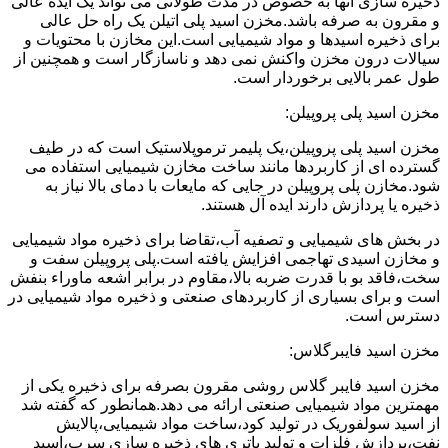
ذخیره سازی آنها به خصوص در مدت طولانی می تواند یک ایده عالی
و مقرون به صرفه باشد.مخزن اسید پلی اتیلن یک راه حل عالی
برای ذخیره اسیدها و مواد شیمیایی است.این مخازن با محتویات و
سیالات درون مخزن واکنش نمی دهد و ناسازگار است و همچنین از
طول عمر بالایی برخوردار است.
مخزن اسید پلی پروپیلن:
مخزن اسید پلی پروپیلن،یک پلیمر ترموپلاستیک است که در طیف
گسترده ای از کاربردها مانند ساخت مخازن شیمیایی استفاده می
شود.مخازن پلی پروپیلن در جایی که مایعات با دمای بالا نیاز به
ذخیره یا پردازش دارند ایده آل هستند.
در بخش های شیمیایی و تصفیه آب،تقاضا برای ذخیره مواد شیمیایی
و مخازن اسیدی تهاجمی افزایش یافته است.پلی پروپیلن سفت و
سخت،فاقد بو با قدرت ضربه بالا،مقاوم در برابر اشعه ماوراء بنفش
است و برای بسیاری از کاربردهای صنعتی و ذخیره مواد شیمیایی در
دسترس است.
مخزن اسید فایبرگلاس:
مخزن اسید فایبر گلاس روشی مقرون بصرفه برای ذخیره یکی از
مهمترین مواد شیمیایی صنعتی ارائه می دهد.همانطور که گفته شد
از اسید سولفوریک در تولید کود،ساخت مواد شیمیایی،پالایش
نفت،پردازش فلزات و تولید باتری های ذخیره سازی سرب،اسید