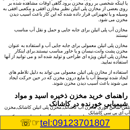
یا اینکه شخصی بر روی مخزن برود.گاهی اوقات مشاهده شده بر
روی بعضی از مخازن پلی اتیلن نظیر مخازن افقی و مکعبی افقی به
وسیله و یا تجهیزاتی قرار داده شده که این کار باعث آسیب دیدن
مخزن می شود.
مخازن آب پلی اتیلن برای جابه جایی و حمل و نقل آب مناسب
نیستند
مخازن پلی اتیلن معمولی برای جابه جایی آب و استفاده به عنوان
مخزن پشت وانت،نیسان و یا خاور مناسب نیستند.برای اینکار
مخازن پلی اتیلن ویژه ای طراحی و تولید شده اند و می توانید از آنها
استفاده نمایید.
استفاده از مخازن پلی اتیلن معمولی می تواند به دلیل تلاطم های
ایجاد شده توسط آب یا مایع درون مخزن که در حین حرکت ایجاد
می شوند باعث آسیب دیدن مخزن شوند.
راهنمای خرید مخزن ذخیره اسید و مواد
شیمیایی خورنده در کاشانک
تلفن تماس فوری
مخزن آب کاشانک,مخزن پلی اتیلن کاشانک,مخزن
آب ای بی سی کاشانک
مخزن ذخیره اسید و مواد شیمیایی باید به گونه ای تولید شوند که
☞☏
tel:09123701807
بتوانند در برابر چگالی نسبتا بالا و خورندگی انواع اسیدها مقاومت
کافی داشته باشند.به همین دلیل نمی توان در هر مخزنی اسید و مواد