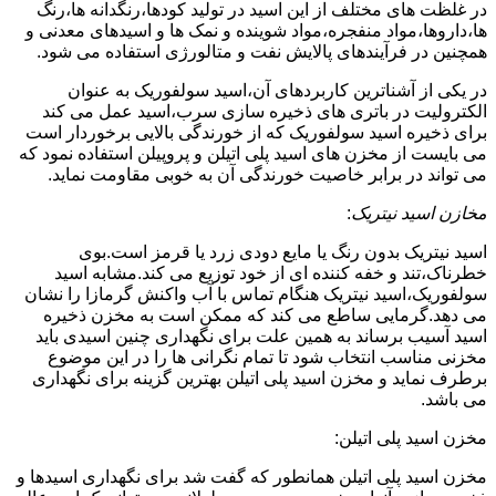
در غلظت های مختلف از این اسید در تولید کودها،رنگدانه ها،رنگ
ها،داروها،مواد منفجره،مواد شوینده و نمک ها و اسیدهای معدنی و
همچنین در فرآیندهای پالایش نفت و متالورژی استفاده می شود.
در یکی از آشناترین کاربردهای آن،اسید سولفوریک به عنوان
الکترولیت در باتری های ذخیره سازی سرب،اسید عمل می کند
برای ذخیره اسید سولفوریک که از خورندگی بالایی برخوردار است
می بایست از مخزن های اسید پلی اتیلن و پروپیلن استفاده نمود که
می تواند در برابر خاصیت خورندگی آن به خوبی مقاومت نماید.
مخازن اسید نیتریک
:
اسید نیتریک بدون رنگ یا مایع دودی زرد یا قرمز است.بوی
خطرناک،تند و خفه کننده ای از خود توزیع می کند.مشابه اسید
سولفوریک،اسید نیتریک هنگام تماس با آب واکنش گرمازا را نشان
می دهد.گرمایی ساطع می کند که ممکن است به مخزن ذخیره
اسید آسیب برساند به همین علت برای نگهداری چنین اسیدی باید
مخزنی مناسب انتخاب شود تا تمام نگرانی ها را در این موضوع
برطرف نماید و مخزن اسید پلی اتیلن بهترین گزینه برای نگهداری
می باشد.
مخزن اسید پلی اتیلن:
مخزن اسید پلی اتیلن همانطور که گفت شد برای نگهداری اسیدها و