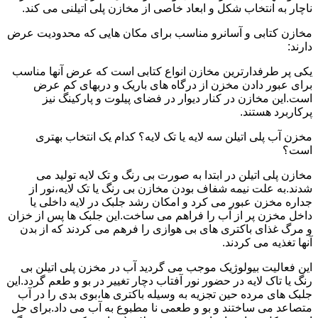
ناچار به انتخاب شکل و ابعاد خاصی از مخازن پلی اتیلنی می کند.
مخازن کتابی و آسانرو مناسب برای مکان هایی که محدودیت عرض
دارند:
یکی پر طرفدارترین مخازن انواع کتابی است که عرض آنها مناسب
برای عبور دادن مخزن از درگاه های باریک و دربهای کم عرض
است.این مخازن در کنار دیوار در فضای پیلوت و پارکینگ نیز
پرکاربرد هستند.
مخزن آب پلی اتیلن سه لایه یا تک لایه؟ کدام یک انتخاب بهتری
است؟
مخازن پلی اتیلن در ابتدا به صورت بی رنگ و تک لایه تولید می
شدند.به علت نیمه شفاف بودن مخازن بی رنگ یا تک لایه،نور از
جداره مخزن عبور می کرد و امکان رشد جلبک در لایه داخلی یا
داخل مخزن پر از آب را فراهم می ساخت.این جلبک ها پس از خزان
و مرگ غذای باکتری های بی هوازی را فرهم می کردند که از بدن
آنها تغذیه می کردند.
این فعالیت بیولوژیک موجب می گردید آب در مخزن پلی اتیلن بی
رنگ یا تاک لایه در حضور نور آفتاب دچار تغییر در بو و طعم گردد.این
جلبک های مرده حین تجزیه به وسیله باکتری ها،بوی بدی را در آب
متصاعد می ساختند و بو و طعمی نا مطبوع به آب می داد.برای حل