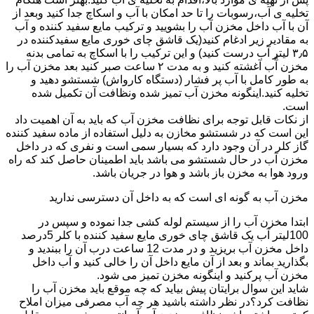
تخلیه ی آب،رسوبات را تا حد امکان با آب و اسکاچ جدا کنید وبعد از
آن با آب داخل مخزن آب را بشویید و ترکیب مایع سفید کننده و آب
به مقادیر زیر ادغام کنید(یک قاشق چای خوری مایع سفیدکننده در
۳٫۵ لیتر آب درست کنید) و این ترکیب را با اسکاچ به تمامی بدنه
مخزن آّب آغشته کنید و به مدت ۲ ساعت صبر کنید بعد مخزن آب را
به طور کامل با آب پر فشار (دستگاه کارواش) شستشو دهید و
تخلیه کنید.اینگونه مخزن آب تمیز شده ونظافت آن تکمیل شده
است.
از نکات قابل توجه برای نظافت مخزن آب که باید به آن اهمیت داد
این است که در شستشو مخازن به دلیل استفاده از ماده سفید کننده
گاز کلر در آن وجود دارد که بسیار سمی است و نفری که در داخل
مخزن آب در حال شستشو می باشد باید اطمینان حاصل کند که راه
ورود هوا به مخزن باز باشد و هوا در جریان باشد.
مخزن آب به گونه ای است که به داخل آن دسترسی ندارید
ابتدا مخزن آب را از سیستم لوله کشی جدا نموده و سپس در
100لیتر آب یک قاشق چای خوری مایع سفید کننده با کلر 5درصد
داخل مخزن آب بریزید و در مدت 12 ساعت درب آن را ببندید و
بگذارید بماند و بعد از آن مایع داخل آن را خالی کنید و آب داخل
مخزن آب پرکنید و اینگونه مخزن تمیز می شود.
شاید این سوال برایتان پیش بیاید که چه موقع باید مخزن آب را
نظافت کرد؟در نظر داشته باشید هر چه آب مصرفی میزان املاح