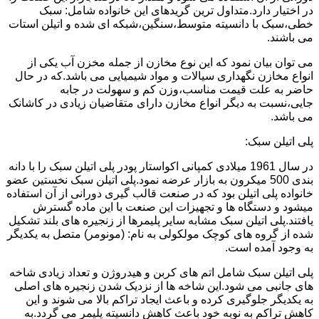
در اختیار دارد.متداول ترین گریدهای این خانواده شامل: سبک
خطی،سبک با دانسیته متوسط،سنگین،شبکه ای شده و اتیلن استات
می باشند.
می توان بیان نمود که این نوع مخازن از جمله مخزن آب یکی از
انواع مخازن نگهداری سیالات و مواد شیمیایی می باشد.که در حال
حاضر به علت قیمت مناسب،وزن کم و سهولت در جابه
جایی،نسبت به دیگر انواع مخازن دارای متقاضیان زیادی در کاشانک
می باشد.
پلی اتیلن سبک:
در سال 1961 میلادی کمپانی اکواستار پودر پلی اتیلن سبک را با دانه
بندی 500 میکرون به بازار عرضه نمود.پلی اتیلن سبک نخستین عضو
خانواده پلی اتیلن بود که در صنعت قالب گیری دورانی از آن استفاده
میشود و دستگاه ها و تجهیزات این صنعت با این ماده گسترش
یافتند.پلی اتیلن سبک مشابه سایر پلیمرها از زنجیره های بلند تشکیل
شده از گروه های کوچک مولکولی به نام: (مونومر) متصل به یکدیگر
به وجود آمده است.
پلی اتیلن سبک شامل اتم های کربن و هیدروژن و تعداد زیادی شاخه
های جانبی می شود.این شاخه ها از نزدیک شدن زنجیره های اصلی
به یکدیگر جلوگیری کرده و باعث ایجاد تراکم بالا می شوند و این
کاهش تراکم به نوبه خود باعث کاهش دانسیته پلیمر می گردد.به