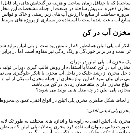
ساخته) که با حداقل زمان ساخت و هزینه در گنجایش های زیاد قابل ا
مخازن ذخیره آب پیش ساخته در صنعت از جمله مشخصات این مخازن می تو
امروزه حفاظت از منابع با ارزش آب های زیر زمینی و خاک و قوانی
منابع آب باعث شده است تا استفاده در بسیاری از پروژه های مرتبط ب
مخزن آب در کن
تانکر آب پلی اتیلن همانطور که از نامش پیداست از پلی اتیلن تولید ش
تر است و در برابر خوردگی و زنگ زدگی نیز مقاوم است اما در برابر
یک مخزن آب پلی اتیلن در تهران
مخازن آب در کن عمدتاً با استفاده از روش قالب گیری دورانی تولید 
داخل مخزن از رشد جلبک در داخل آب مخزن یا تانکر جلوگیری می نمای
می توان بیان نمود که این نوع مخازن از جمله مخزن آب یکی از انو
انواع مخازن دارای متقاضیان زیادی در کن می باشد.
مخازن پلی اتیلن در چه مدل هایی تولید می شوند؟
از لحاظ شکل ظاهری مخزن پلی اتیلن در انواع افقی،عمودی،مخروطی،مک
مخزن پلی اتیلنی افقی
:
مخزن پلی اتیلن افقی به زاویه ها و اندازه های مختلف به طور تک لایه،
بصورت دفنی میتوان استفاده کرد.مخزن سه لایه پلی اتیلن که بمنظور
ممانعت از تکثیر جلبک در مخزن نگهداری آب می گردد.