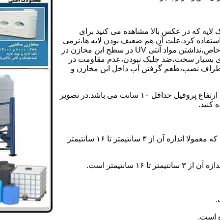
 لایه که در عکس بالا مشاهده می کنید برای
ستفاده کرد.علت آن هم ضعیف بودن لایه ها،نرمی
بیش از حد بدنه مخزن،عدم توانایی طراحی این مخازن برای مصارف خاص،نداشتن مواد آنتی UV در سطح این مخازن در
یری بسیار سخت،ضد جلبک نبودن،عدم مقاومت در
اطراف نصب،طعم گرفتن آب داخل این مخازن و
ولی مخازن دوجداره دارای پروفیل دوجداره در بدنه خود می باشند که ارتفاع پروفیل حداقل ۱۰ سانت می باشد.در تصویر
 کنید.
ارتفاع پروفیل : فاصله بین جداره داخلی مخزن و تاج پروفیل می باشد که معمولا اندازه آن از ۳ سانتیمتر تا ۱۶ سانتیمتر
سانتیمتر است.