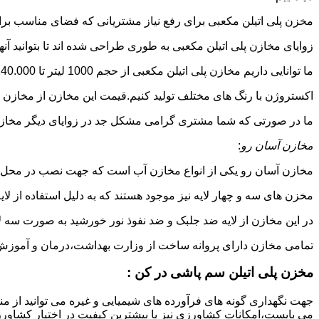
مخزن پلی اتیلن مکعبی برای رفع نیاز مشتریانی که فضای مناسب برای
زوایای مخازن پلی اتیلن مکعبی به طوری طراحی شده اند تا بتوانید آنها
ما توانایی داریم مخازن پلی اتیلن مکعبی از حجم 1000 لیتر تا 140.000 لیتر به طور روتاری و دوجداره در قالب های روش
اکستروژن با رنگ های مختلف تولید کنیم.قیمت این مخازن از مخازن ا
ما در صورتی که شما مشتری گرامی مشکل جد در زوایای دیگر مخازن پل
مخازن آسان رو
:
مخازن آسان رو یکی از انواع مخازن آب است که جهت نصب در محل 
مخزن های سه و چهار لایه نیز موجود هستند که به دلیل استفاده از ل
در این مخازن از لایه ضد جلبک و ضد نفوذ نور خورشید به صورت سه ل
تمامی مخازن دارای پروانه ساخت از وزارت بهداشت،درمان و آموزش پزشکی هستند و از موا
مخزن پلی اتیلن سم پاشی در کن :
جهت نگهداری گونه های فرآورده های شیمیایی و غیره می توانید از منب
می بایست،امکانات کشاورزی نیز با بیشترین کیفیت در اختیار کشاورزا