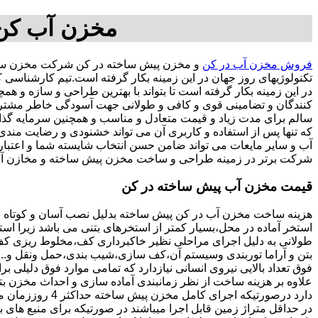
مخزن آب کن,
فروش مخزن آب در کن
و مخزن پیش ساخته در کن شرکت مخزن سازا
تکنولوژیهای روز جهان در این زمینه بکار گرفته است.تیم کارشناس
در این زمینه بکار گرفته است تا بتواند با بهترین طراحی و سازه و
کنندگان و تضامینی قوی و کافی و طولانی جهت آسودگی خاطر مشتریان
سالم برای مدت زیاد و قیمت متعادل و مناسب و همچنین سرمایه گذاری در امور شبک
که تنها پس از استفاده و کاربری آن می تواند خشنودی و رضایت من
آب و سایر مایعات می تواند ضامن حسن انتخاب شایسته شما و اعتبا
شرکت برتر در زمینه طراحی و ساخت مخزن پیش ساخته و مخازن آب
قیمت مخزن آب پیش ساخته در کن
هزینه ساخت مخزن آب در کن پیش ساخته بدلیل نصب آسان و کوتاه 
استخر آماده در محل،بسیار کمتر از استخرهای بتنی می باشد زیرا است
طولانی به دلیل اجرای مراحلی نظیر خاکبرداری کف،مخلوط ریزی کف،ت
بتن و آراما توربندی وسیستم آن،کف سازی،شیب بندی،حمل ونقل و...ه
فوق تعداد بالایی نیروی انسانی نیازدارد که تمامی موارد فوق دلیلی ب
دارد درصورتیکه اجرا
در حداقل متراژ زمین قابل اجرا میباشند در صورتیکه برای منبع های ب