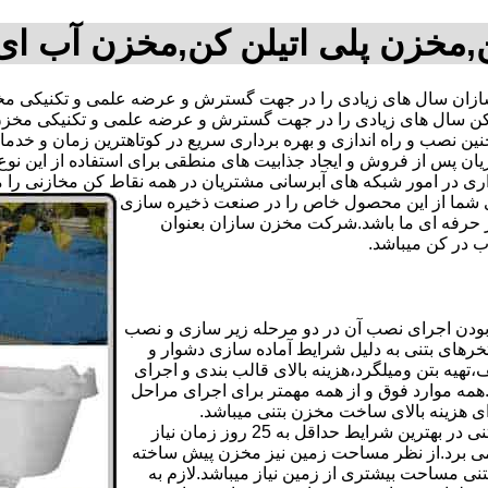
مخزن پلی اتیلن کن,مخزن آب ا
ن سال های زیادی را در جهت گسترش و عرضه علمی و تکنیکی مخاز
ی کن سال های زیادی را در جهت گسترش و عرضه علمی و تکنیکی مخزن
 همچنین نصب و راه اندازی و بهره برداری سریع در کوتاهترین زمان و
 پس از فروش و ایجاد جذابیت های منطقی برای استفاده از این نوع 
ه های آبرسانی مشتریان در همه نقاط کن مخازنی را معرفی نماید.09123701807 آقای
دی شما از این محصول خاص را در صنعت ذخیره سازی
ر حرفه ای ما باشد.شرکت مخزن سازان بعنوان
 در کن میباشد.
بودن اجرای نصب آن در دو مرحله زیر سازی و نصب
خرهای بتنی به دلیل شرایط آماده سازی دشوار و
هیه بتن ومیلگرد،هزینه بالای قالب بندی و اجرای
مه موارد فوق و از همه مهمتر برای اجرای مراحل
رای هزینه بالای ساخت مخزن بتنی میباشد.
علاوه بر هزینه ساخت از نظر زمانبندی آماده سازی و احداث مخزن بتنی در بهترین شرایط حداقل به 25 روز زمان نیاز
ی کامل مخزن پیش ساخته حداکثر 4 روززمان می برد.از نظر مساحت زمین نیز مخزن پیش ساخته
تنی مساحت بیشتری از زمین نیاز میباشد.لازم به