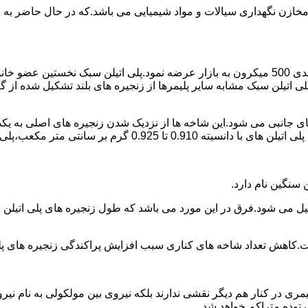
اع مخازن نگهداری سیالات و مواد شیمیایی می باشد.که در حال حاضر 
در سال 1961 میلادی کمپانی اکواستار پودر پلی اتیلن سبک را با دانه بندی 500 میکرون به بازار عرض
لی اتیلن سبک مشابه سایر پلیمرها از زنجیره های بلند تشکیل شده از گ
ی جانبی می شود.این شاخه ها از نزدیک شدن زنجیره های اصلی به یکدی
سانتی متر مکعب،پلی اتیلن سبک میتوان گفت.
ست.کاهش تعداد شاخه های کناری سبب افزایش پراکندگی زنجیره های پ
ی در کنار هم دیگر نقشی ندارند بلکه نیروی بین مولکولی به نام نیروی
توده متراکم خواهد شد.