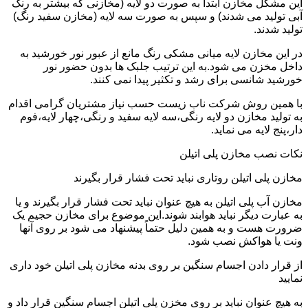
این مشکل مخازن ابتدا به صورت دو لایه (مخازنی که بیشتر به رنگ
آبی تولید می شدند) و سپس به صورت سه لایه (مخازن سفید رنگ)
تولید شدند.
در این مخازن لایه میانی مشکی رنگ مانع از عبور نور خورشید به
داخل مخزن می شود.به این ترتیب جلبک ها بدون حضور نور
خورشید شانسی برای رشد و تکثیر پیدا نمی کنند.
با همین روش شرکت ناب زیست حسب نیاز مشتریان گرامی اقدام
به تولید مخازن دو لایه رنگی،سه لایه سفید و رنگی،چهار لایه،فوم
دار،پنج لایه می نماید.
نکات نصب مخازن پلی اتیلن
مخازن پلی اتیلن روتاری نباید تحت فشار قرار بگیرند
مخازن آب پلی اتیلن به هیچ عنوان نباید تحت فشار قرار بگیرند و یا
به عبارت دیگر نباید هوابند شوند.این موضوع برای مخازن حجیم یک
ضرورت هست و به همین دلیل حتماً پیشنهاد می شود بر روی آنها
ونت یا هواکش نصب شود.
از قرار دادن اجسام سنگین بر روی بدنه مخازن پلی اتیلن خود داری
نمایید
به هیچ عنوان نباید بر روی مخزن پلی اتیلن اجسام سنگین قرار داد و