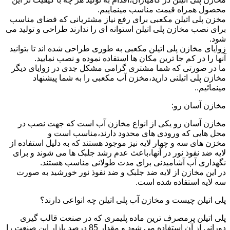
محصول همراه قیمت مناسب مینماییم.
مخزن پلی اتیلن مکعبی برای رفع نیاز مشتریانی که فضای مناسب
برای نصب مخازن پلی اتیلن استوانه ای را ندارند طراحی و تولید می
شود.
زوایای مخازن پلی اتیلن مکعبی به طوری طراحی شده اند تا بتوانید
آنها را در کم جا ترین مکان ها استفاده نموده و نصب نمایید.
ما در صورتی که شما مشتری گرامی مشکل جدی در زوایای دیگر
مخازن پلی اتیلنی دارید،مخزن آب مکعبی را به شما پیشنهاد
مینمائیم..
مخازن آسان رو:
مخازن آسان رو یکی از انواع مخازن آب است که جهت نصب در
محل هایی که ورودی های محدود دارند،مناسب است و
مخزن های سه و چهار لایه نیز موجود هستند که به دلیل استفاده از
لایه ضد نفوذ نور در آنها،باعث عدم رشد جلبک ها می شوند و برای
نگهداری آب آشامیدنی برای مدت طولانی مناسب هستند.
در این مخازن از لایه ضد جلبک و ضد نفوذ نور خورشید به صورت
سه لایه استفاده شده است.
پلی اتیلن چیست و مخازن آب پلی اتیلن چه انواعی دارند؟
پلی اتیلن پرمصرف ترین ماده پلیمری که در صنعت قالب گیری
دورانی از آن استفاده می شود و مقدار 85 درصد بازار این صنعت را