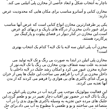
ناچار به انتخاب شکل و ابعاد خاصی از مخازن پلی اتیلنی می کند.
مخازن کتابی و آسانرو مناسب برای مکان هایی که محدودیت عرض
دارند:
یکی پر طرفدارترین مخازن انواع کتابی است که عرض آنها مناسب
برای عبور دادن مخزن از درگاه های باریک و دربهای کم عرض
است.این مخازن در کنار دیوار در فضای پیلوت و پارکینگ نیز
پرکاربرد هستند.
مخزن آب پلی اتیلن سه لایه یا تک لایه؟ کدام یک انتخاب بهتری
است؟
مخازن پلی اتیلن در ابتدا به صورت بی رنگ و تک لایه تولید می
شدند.به علت نیمه شفاف بودن مخازن بی رنگ یا تک لایه،نور از
جداره مخزن عبور می کرد و امکان رشد جلبک در لایه داخلی یا
داخل مخزن پر از آب را فراهم می ساخت.این جلبک ها پس از خزان
و مرگ غذای باکتری های بی هوازی را فرهم می کردند که از بدن
آنها تغذیه می کردند.
این فعالیت بیولوژیک موجب می گردید آب در مخزن پلی اتیلن بی
رنگ یا تاک لایه در حضور نور آفتاب دچار تغییر در بو و طعم گردد.این
جلبک های مرده حین تجزیه به وسیله باکتری ها،بوی بدی را در آب
متصاعد می ساختند و بو و طعمی نا مطبوع به آب می داد.برای حل