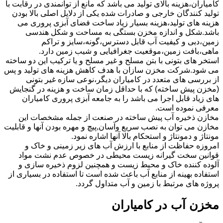
کامیاران،هزینه بالای تولید می باشد که مانع از توانمندی در رقابت با
تولید کنندگان خارجی و صادرات شده یکی از دلایل اصلی بالا بودن
هزینه های تولید،هزینه بسیار زیاد ساخت فضای آبزی پروری می
باشد.شکل و اندازه مخزن بستگی به مساحت و شکل هندسی
زمین،دبی و کیفیت آب قابل دسترس،گونه،سایز و تراکم
ماهی،بافت زمین،موقعیت جغرافیایی و شیب زمین دارد.
استخر های بتونی با بتن مسلح و غیر مسلح و یا ترکیب این دو ساخته
می شود.شرکت مخزن سازان با هدف کاهش هزینه های تولید و پس
از بررسی های متعدد در کامیاران دیگر،نوعی سازه غیر بتونی
(مخزن پیش ساخته) که با حداقل زمان ساخت و هزینه در گنجایش
های زیاد قابل اجرا می باشد را به جامعه آبزی پروری کامیاران
معرفی نموده است.
مخازن ذخیره آب پیش ساخته در صنعت از جمله مشخصات این
مخازن می توان به نصب سریع وآسان,پیچ و مهره بودن آنها و قابلیت
مونتاژ و دمونتاژ و استحکام بالا آنها اشاره نمود.
امروزه حفاظت از منابع با ارزش آب های زیر زمینی و خاک و
قوانین سخت گیرانه زیست محیطی در خصوص عدم نشت مواد
آلوده کننده خاک و محیط زیست و همچنین لزوم ذخیره سازی و
استفاده بهینه از منابع آب باعث شده است تا استفاده در بسیاری از
پروژه های مرتبط با زمین و آب متداول گردد.
مخزن آب در کامیاران