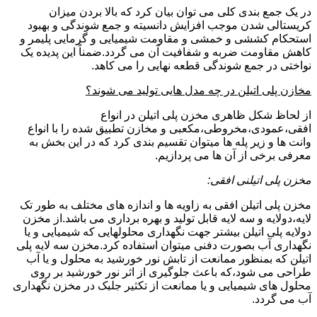
در یک جمع بندی کلی می توان بیان کرد که بالا بردن میزان
کریستالی شدن موجب افزایش دانسیته و جمع شوندگی و بهبود
استحکام کششی و خمشی و مقاومت شیمیایی و گرمایی پلیمر و
کاهش مقاومت ضربه و شفافیت آن می گردد.ضمناً این پدیده یک
نواختی در جمع شوندگی قطعه نهایی را می کاهد.
مخازن پلی اتیلن در چه مدل هایی تولید می شوند؟
از لحاظ شکل ظاهری مخزن پلی اتیلن در انواع
افقی،عمودی،مخروطی،مکعبی و مخازن تطبیق شده را با انواع
وانت ها و زیر پله ها میتوان تقسیم بندی کرد که در این بخش به
معرفی برخی از آن ها می پردازیم.
مخزن پلی اتیلنی افقی:
مخزن پلی اتیلن افقی به زاویه ها و اندازه های مختلف به طور تک
لایه،دولایه و سه لایه قابل تولید و بهره برداری می باشد.از مخزن
دولایه پلی اتیلن بیشتر جهت نگهداری محلولهایی که شیمیایی و یا
نگهداری آب بصورت دفنی میتوان استفاده کرد.مخزن سه لایه پلی
اتیلن که بمنظور ممانعت از تابش نور خورشید به محلول و یا آب
طراحی می شود،که باعث جلوگیری از اثر نور خورشید بر روی
محلول های شیمیایی و یا ممانعت از تکثیر جلبک در مخزن نگهداری
آب می گردد.