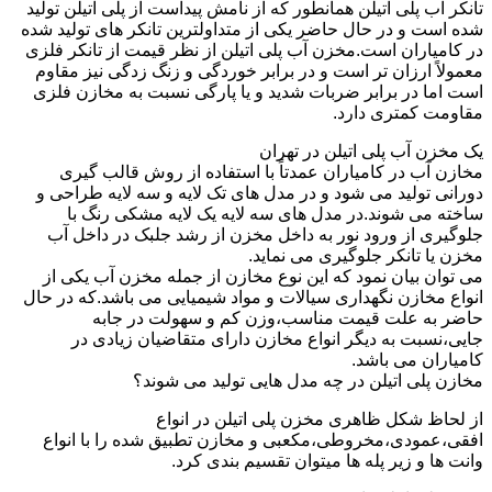
تانکر آب پلی اتیلن همانطور که از نامش پیداست از پلی اتیلن تولید
شده است و در حال حاضر یکی از متداولترین تانکر های تولید شده
در کامیاران است.مخزن آب پلی اتیلن از نظر قیمت از تانکر فلزی
معمولاً ارزان تر است و در برابر خوردگی و زنگ زدگی نیز مقاوم
است اما در برابر ضربات شدید و یا پارگی نسبت به مخازن فلزی
مقاومت کمتری دارد.
یک مخزن آب پلی اتیلن در تهران
مخازن آب در کامیاران عمدتاً با استفاده از روش قالب گیری
دورانی تولید می شود و در مدل های تک لایه و سه لایه طراحی و
ساخته می شوند.در مدل های سه لایه یک لایه مشکی رنگ با
جلوگیری از ورود نور به داخل مخزن از رشد جلبک در داخل آب
مخزن یا تانکر جلوگیری می نماید.
می توان بیان نمود که این نوع مخازن از جمله مخزن آب یکی از
انواع مخازن نگهداری سیالات و مواد شیمیایی می باشد.که در حال
حاضر به علت قیمت مناسب،وزن کم و سهولت در جابه
جایی،نسبت به دیگر انواع مخازن دارای متقاضیان زیادی در
کامیاران می باشد.
مخازن پلی اتیلن در چه مدل هایی تولید می شوند؟
از لحاظ شکل ظاهری مخزن پلی اتیلن در انواع
افقی،عمودی،مخروطی،مکعبی و مخازن تطبیق شده را با انواع
وانت ها و زیر پله ها میتوان تقسیم بندی کرد.