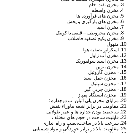
مخزن نفت خام
مخزن واسطه
مخزن های فرآورده ها
مخزن های بارگیری و پخش
مخزن اسید
مخزن مخروطی – قیفی یا کونیک
مخزن پکیج تصفیه فاضلاب
منهول
اسکرابر تصفیه هوا
مخزن آب ژاول
مخزن اسید سولفوریک
مخزن بنزین
· مخزن گازوئیل
· مخزن حمل اسید
· مخزن سپتیک
· مخزن چربی گیر
· مخزن ایستگاه پمپاژ
مزایای مخزن پلی اتیلن آب دوجداره :
مقاومت در برابر اشعه ماوراء بنفش
ساختمند بودن جداره ها و عمر طولانی
قابلیت ساخت در حجم های مختلف
سرعت بالا در ساخت،نصب و راه اندازی
مقاومت بالا در برابر خوردگی و مواد شیمیایی