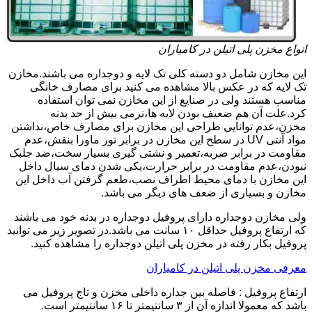
انواع مخزن پلی اتیلن در کامیاران
این مخازن شامل دو دسته کلی تک لایه و دوجداره می باشند.مخازن
تک لایه که در عکس بالا مشاهده می کنید برای مصارف خانگی
مناسب هستند ولی در صنایع از این مخازن نمی توان استفاده
کرد.علت آن هم ضعیف بودن لایه ها،نرمی بیش از حد بدنه
مخزن،عدم توانایی طراحی این مخازن برای مصارف خاص،نداشتن
مواد آنتی UV در سطح این مخازن در برابر نور ماورا بنفش،عدم
مقاومت در برابر ضربه،تعمیر و نشتی گیری بسیار سخت،ضد جلبک
نبودن،عدم مقاومت در برابر حرارت،یکی شدن دمای سیال داخل
این مخازن با دمای محیط اطراف نصب،طعم گرفتن آب داخل این
مخازن و بسیاری از ضعف های دیگر می باشد.
ولی مخازن دوجداره دارای پروفیل دوجداره در بدنه خود می باشند
که ارتفاع پروفیل حداقل ۱۰ سانت می باشد.در تصویر زیر می توانید
پروفیل بکار رفته در مخزن پلی اتیلن دوجداره را مشاهده کنید.
معرفی مخزن پلی اتیلن در کامیاران
ارتفاع پروفیل : فاصله بین جداره داخلی مخزن و تاج پروفیل می
باشد که معمولا اندازه آن از ۳ سانتیمتر تا ۱۶ سانتیمتر است.