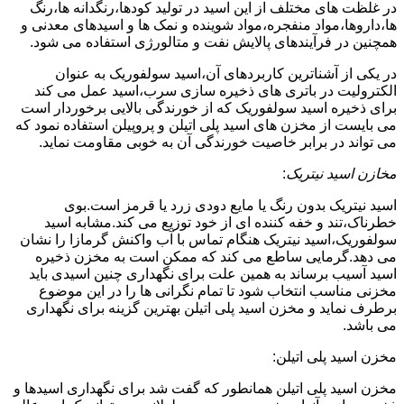
در غلظت های مختلف از این اسید در تولید کودها،رنگدانه ها،رنگ
ها،داروها،مواد منفجره،مواد شوینده و نمک ها و اسیدهای معدنی و
همچنین در فرآیندهای پالایش نفت و متالورژی استفاده می شود.
در یکی از آشناترین کاربردهای آن،اسید سولفوریک به عنوان
الکترولیت در باتری های ذخیره سازی سرب،اسید عمل می کند
برای ذخیره اسید سولفوریک که از خورندگی بالایی برخوردار است
می بایست از مخزن های اسید پلی اتیلن و پروپیلن استفاده نمود که
می تواند در برابر خاصیت خورندگی آن به خوبی مقاومت نماید.
مخازن اسید نیتریک
:
اسید نیتریک بدون رنگ یا مایع دودی زرد یا قرمز است.بوی
خطرناک،تند و خفه کننده ای از خود توزیع می کند.مشابه اسید
سولفوریک،اسید نیتریک هنگام تماس با آب واکنش گرمازا را نشان
می دهد.گرمایی ساطع می کند که ممکن است به مخزن ذخیره
اسید آسیب برساند به همین علت برای نگهداری چنین اسیدی باید
مخزنی مناسب انتخاب شود تا تمام نگرانی ها را در این موضوع
برطرف نماید و مخزن اسید پلی اتیلن بهترین گزینه برای نگهداری
می باشد.
مخزن اسید پلی اتیلن:
مخزن اسید پلی اتیلن همانطور که گفت شد برای نگهداری اسیدها و