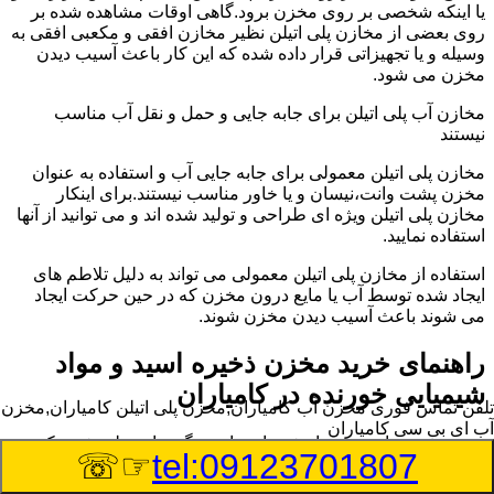
یا اینکه شخصی بر روی مخزن برود.گاهی اوقات مشاهده شده بر
روی بعضی از مخازن پلی اتیلن نظیر مخازن افقی و مکعبی افقی به
وسیله و یا تجهیزاتی قرار داده شده که این کار باعث آسیب دیدن
مخزن می شود.
مخازن آب پلی اتیلن برای جابه جایی و حمل و نقل آب مناسب
نیستند
مخازن پلی اتیلن معمولی برای جابه جایی آب و استفاده به عنوان
مخزن پشت وانت،نیسان و یا خاور مناسب نیستند.برای اینکار
مخازن پلی اتیلن ویژه ای طراحی و تولید شده اند و می توانید از آنها
استفاده نمایید.
استفاده از مخازن پلی اتیلن معمولی می تواند به دلیل تلاطم های
ایجاد شده توسط آب یا مایع درون مخزن که در حین حرکت ایجاد
می شوند باعث آسیب دیدن مخزن شوند.
راهنمای خرید مخزن ذخیره اسید و مواد
شیمیایی خورنده در کامیاران
تلفن تماس فوری
مخزن آب کامیاران,مخزن پلی اتیلن کامیاران,مخزن
آب ای بی سی کامیاران
مخزن ذخیره اسید و مواد شیمیایی باید به گونه ای تولید شوند که
☞☏
tel:09123701807
بتوانند در برابر چگالی نسبتا بالا و خورندگی انواع اسیدها مقاومت
کافی داشته باشند.به همین دلیل نمی توان در هر مخزنی اسید و مواد