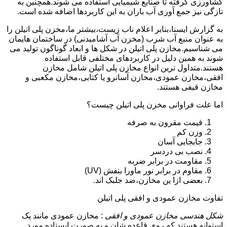
کشاورزی گرفته تا صنایع شیمیایی استفاده می شوند.همچنین به
تازگی نیز جمع آوری آب باران به این کاربردها اضافه شده است.
به گزارش ایسنا،بنابر اعلام ناب زیست،بیشتر ما،مخزن پلی اتیلن را
به عنوان منبع آب شرب (مخزن آب آشامیدنی) در ساختمان هایمان
می شناسیم.مخازن پلی اتیلن در شکل ها و ابعاد گوناگون تولید می
شوند به همین دلیل در کاربردهای مختلفی قابل استفاده
هستند.متداول ترین انواع مخازن پلی اتیلن شامل مخازن
افقی،مخازن عمودی،مخازن آسانرو یا کتابی،مخازن مکعبی و
مخازن قیفی هستند.
اما علت فراوانی مخزن پلی اتیلن چیست؟
قیمت مقرون به صرفه
وزن کم
جابجایی آسان
نصب بی دردسر
مقاومت در برابر ضربه
مقاوم در برابر نور ماورا بنفش (UV)
بعضی ازا ین مخازن،ضد جلبک اند.
تفاوت مخازن عمودی و افقی پلی اتیلن
شکل هندسی مخازن عمودی و افقی
: مخازن عمودی مانند یک
استوانه هستند که روی قاعده شان و به صورت ایستاده مورد