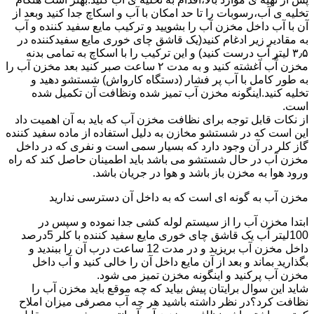
تخلیه ی آب،رسوبات را تا حد امکان با آب و اسکاچ جدا کنید وبعد از
آن با آب داخل مخزن آب را بشویید و ترکیب مایع سفید کننده و آب
به مقادیر زیر ادغام کنید(یک قاشق چای خوری مایع سفیدکننده در
۳٫۵ لیتر آب درست کنید) و این ترکیب را با اسکاچ به تمامی بدنه
مخزن آّب آغشته کنید و به مدت ۲ ساعت صبر کنید بعد مخزن آب را
به طور کامل با آب پر فشار (دستگاه کارواش) شستشو دهید و
تخلیه کنید.اینگونه مخزن آب تمیز شده ونظافت آن تکمیل شده
است.
از نکات قابل توجه برای نظافت مخزن آب که باید به آن اهمیت داد
این است که در شستشو مخازن به دلیل استفاده از ماده سفید کننده
گاز کلر در آن وجود دارد که بسیار سمی است و نفری که در داخل
مخزن آب در حال شستشو می باشد باید اطمینان حاصل کند که راه
ورود هوا به مخزن باز باشد و هوا در جریان باشد.
مخزن آب به گونه ای است که به داخل آن دسترسی ندارید
ابتدا مخزن آب را از سیستم لوله کشی جدا نموده و سپس در
100لیتر آب یک قاشق چای خوری مایع سفید کننده با کلر 5درصد
داخل مخزن آب بریزید و در مدت 12 ساعت درب آن را ببندید و
بگذارید بماند و بعد از آن مایع داخل آن را خالی کنید و آب داخل
مخزن آب پرکنید و اینگونه مخزن تمیز می شود.
شاید این سوال برایتان پیش بیاید که چه موقع باید مخزن آب را
نظافت کرد؟در نظر داشته باشید هر چه آب مصرفی میزان املاح