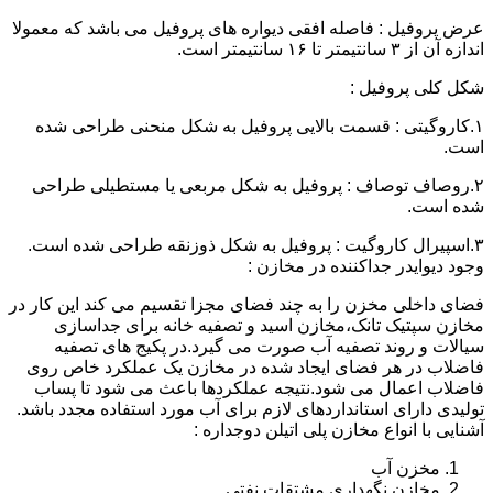
عرض پروفیل : فاصله افقی دیواره های پروفیل می باشد که معمولا
اندازه آن از ۳ سانتیمتر تا ۱۶ سانتیمتر است.
شکل کلی پروفیل :
۱.کاروگیتی : قسمت بالایی پروفیل به شکل منحنی طراحی شده
است.
۲.روصاف توصاف : پروفیل به شکل مربعی یا مستطیلی طراحی
شده است.
۳.اسپیرال کاروگیت : پروفیل به شکل ذوزنقه طراحی شده است.
وجود دیوایدر جداکننده در مخازن :
فضای داخلی مخزن را به چند فضای مجزا تقسیم می کند این کار در
مخازن سپتیک تانک،مخازن اسید و تصفیه خانه برای جداسازی
سیالات و روند تصفیه آب صورت می گیرد.در پکیج های تصفیه
فاضلاب در هر فضای ایجاد شده در مخازن یک عملکرد خاص روی
فاضلاب اعمال می شود.نتیجه عملکردها باعث می شود تا پساب
تولیدی دارای استانداردهای لازم برای آب مورد استفاده مجدد باشد.
آشنایی با انواع مخازن پلی اتیلن دوجداره :
مخزن آب
مخازن نگهداری مشتقات نفتی