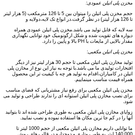
مخزن پلی اتیلن عمودی:
حجم مخزن پلی اتیلن را میتوان بین 5 تا 126 مترمکعب (5 هزار لیتر
تا 126 هزار لیتر) در نظر گرفت.در انواع تک لایه،دولایه و
سه لایه که قابل تولید می باشد.مخزن پلی اتیلن عمودی همراه
دیواره های تقویت شده و شکل ارگونومیک خود توانایی نگهداری
مقدار بالایی از مایعات با PH بالا و پایین را دارد.
مخزن پلی اتیلن مکعبی
:
تولید مخازن پلی اتیلن مکعبی تا حجم 30 هزار لیتر نیز از دیگر
افتخارات تولیدی ما می باشد.با توجه به نیاز این نوع از مخازن پلی
اتیلن در کامیاران،اقدام به تولید هر چه با کیفیت تر این محصول
همراه قیمت مناسب مینماییم.
مخزن پلی اتیلن مکعبی برای رفع نیاز مشتریانی که فضای مناسب
برای نصب مخازن پلی اتیلن استوانه ای را ندارند طراحی و تولید می
شود.
زوایای مخازن پلی اتیلن مکعبی به طوری طراحی شده اند تا بتوانید
آنها را در کم جا ترین مکان ها استفاده نموده و نصب نمایید.
ما توانایی داریم مخازن پلی اتیلن مکعبی از حجم 1000 لیتر تا
140.000 لیتر به طور روتاری و دوجداره در قالب های روش