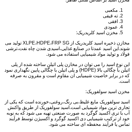
مکعبی
ته قیفی
افقی
عمودی
مخزن اسید کلریدریک:
مخازن ذخیره اسید کلریدریک از XLPE،HDPE،FRP SG تولید می
شوند.این اسید عمدتا در صنایع غذایی،اسیدی شدن چاه نفت،ترشی
فولاد و تولید مواد شیمیایی استفاده می شود.
این نوع اسید را می توان در مخازن پلی اتیلن ساخته شده از پلی
اتیلن با چگالی بالا (HDPE) و پلی اتیلن با چگالی پایین نگهداری نمود
که در برابر خاصیت شیمیایی ان مقاوم است و مقرون به صرفه
است.
مخزن اسید سولفوریک:
اسید سولفوریک مایع غلیظ،بی رنگ،روغنی،خورنده است که یکی از
تجاری ترین مواد شیمیایی است.اسید سولفوریک از طریق واکنش
آب با تری اکسید گوگرد به صورت صنعتی تهیه می شود که به نوبه
خود از ترکیب شیمیایی دی اکسید گوگرد و اکسیژن توسط فرآیند
تماس یا فرآیند محفظه ای ساخته می شود.