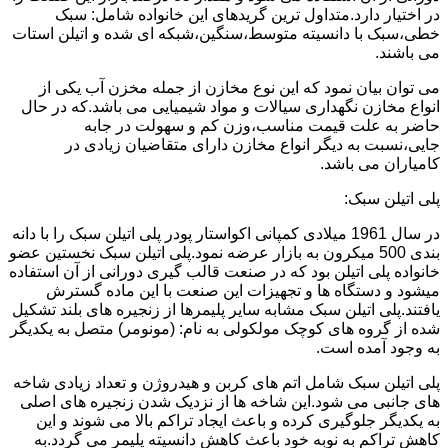
در اختیار دارد.متداول ترین گریدهای این خانواده شامل: سبک
خطی،سبک با دانسیته متوسط،سنگین،شبکه ای شده و اتیلن استات
می باشند.
می توان بیان نمود که این نوع مخازن از جمله مخزن آب یکی از
انواع مخازن نگهداری سیالات و مواد شیمیایی می باشد.که در حال
حاضر به علت قیمت مناسب،وزن کم و سهولت در جابه
جایی،نسبت به دیگر انواع مخازن دارای متقاضیان زیادی در
کامیاران می باشد.
پلی اتیلن سبک:
در سال 1961 میلادی کمپانی اکواستار پودر پلی اتیلن سبک را با دانه
بندی 500 میکرون به بازار عرضه نمود.پلی اتیلن سبک نخستین عضو
خانواده پلی اتیلن بود که در صنعت قالب گیری دورانی از آن استفاده
میشود و دستگاه ها و تجهیزات این صنعت با این ماده گسترش
یافتند.پلی اتیلن سبک مشابه سایر پلیمرها از زنجیره های بلند تشکیل
شده از گروه های کوچک مولکولی به نام: (مونومر) متصل به یکدیگر
به وجود آمده است.
پلی اتیلن سبک شامل اتم های کربن و هیدروژن و تعداد زیادی شاخه
های جانبی می شود.این شاخه ها از نزدیک شدن زنجیره های اصلی
به یکدیگر جلوگیری کرده و باعث ایجاد تراکم بالا می شوند و این
کاهش تراکم به نوبه خود باعث کاهش دانسیته پلیمر می گردد.به