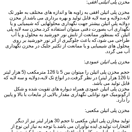
مخزن پلی اتیلنی افقی
:
مخزن پلی اتیلن افقی به زاویه ها و اندازه های مختلف به طور تک
لایه،دولایه و سه لایه قابل تولید و بهره برداری می باشد.از مخزن
دولایه پلی اتیلن بیشتر جهت نگهداری محلولهایی که شیمیایی و یا
نگهداری آب بصورت دفنی میتوان استفاده کرد.مخزن سه لایه پلی
اتیلن که بمنظور ممانعت از تابش نور خورشید به محلول و یا آب
طراحی می شود،که باعث جلوگیری از اثر نور خورشید بر روی
محلول های شیمیایی و یا ممانعت از تکثیر جلبک در مخزن نگهداری
آب می گردد.
مخزن پلی اتیلن عمودی
:
حجم مخزن پلی اتیلن را میتوان بین 5 تا 126 مترمکعب (5 هزار لیتر
تا 126 هزار لیتر) در نظر گرفت.در انواع تک لایه،دولایه و سه لایه که
قابل تولید می باشد.
مخزن پلی اتیلن عمودی همراه دیواره های تقویت شده و شکل
ارگونومیک خود توانایی نگهداری مقدار بالایی از مایعات با بالا و پایین
را دارد.
مخزن پلی اتیلن مکعبی:
تولید مخازن پلی اتیلن مکعبی تا حجم 30 هزار لیتر نیز از دیگر
افتخارات تولیدی ایده نوآوران می باشد.با توجه به نیاز این نوع از
مخازن پلی اتیلن در کامیاران،اقدام به تولید هر چه با کیفیت تر این