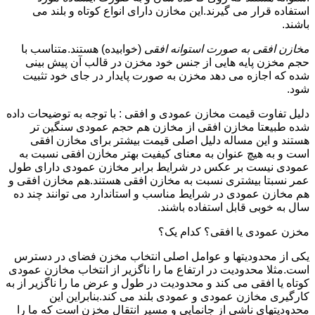
استفاده قرار می گیرند.این مخازن دارای انواع کوتاه و بلند می
باشند.
مخازن افقی به صورت استوانه افقی
(خوابیده) هستند.متناسب با
حجم مخزن پایه هایی از جنس خود مخزن در قالب آن پیش بینی
شده که اجازه می دهد مخزن به صورت پایدار در جای خود تثبیت
شود.
دلیل تفاوت قیمت مخازن عمودی و افقی : با توجه به توضیحات داده
شده طبیعتا مخازن افقی از مخازن هم حجم عمودی سنگین تر
هستند و این مساله دلیل اصلی قیمت بیشتر برای مخازن افقی
است و به هیچ عنوان به معنای کیفیت بهتر مخازن افقی نسبت به
عمودی نیست بر عکس در شرایط برابر مخازن عمودی دارای طول
عمر نسبتا بیشتری نسبت به مخازن افقی هستند.هم مخازن افقی و
هم مخازن عمودی در شرایط مناسب و استاندارد می توانند چند ده
سال به خوبی قابل استفاده باشند.
مخزن عمودی یا افقی؟ کدام یک؟
یکی از محدودیتها و عوامل اصلی انتخاب مخزن فضای در دسترس
است.مثلا محدودیت در ارتفاع ما را ناگزیر از انتخاب مخازن عمودی
کوتاه یا افقی می کند و محدودیت در طول و عرض ما را ناگزیر از به
کارگیری مخازن عمودی و عمودی بلند می کند.بنابراین این
محدودیتهای ناشی از جانمایی و مسیر انتقال مخزن است که ما را