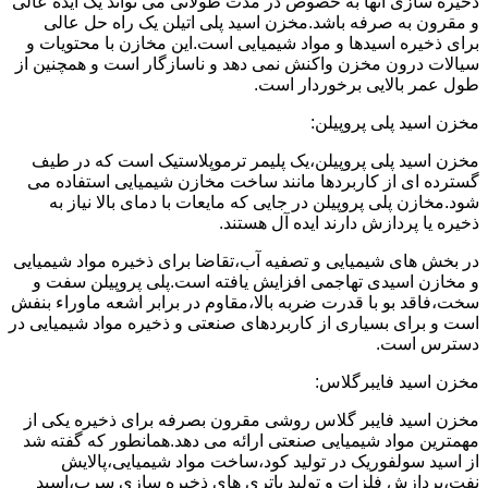
ذخیره سازی آنها به خصوص در مدت طولانی می تواند یک ایده عالی
و مقرون به صرفه باشد.مخزن اسید پلی اتیلن یک راه حل عالی
برای ذخیره اسیدها و مواد شیمیایی است.این مخازن با محتویات و
سیالات درون مخزن واکنش نمی دهد و ناسازگار است و همچنین از
طول عمر بالایی برخوردار است.
مخزن اسید پلی پروپیلن:
مخزن اسید پلی پروپیلن،یک پلیمر ترموپلاستیک است که در طیف
گسترده ای از کاربردها مانند ساخت مخازن شیمیایی استفاده می
شود.مخازن پلی پروپیلن در جایی که مایعات با دمای بالا نیاز به
ذخیره یا پردازش دارند ایده آل هستند.
در بخش های شیمیایی و تصفیه آب،تقاضا برای ذخیره مواد شیمیایی
و مخازن اسیدی تهاجمی افزایش یافته است.پلی پروپیلن سفت و
سخت،فاقد بو با قدرت ضربه بالا،مقاوم در برابر اشعه ماوراء بنفش
است و برای بسیاری از کاربردهای صنعتی و ذخیره مواد شیمیایی در
دسترس است.
مخزن اسید فایبرگلاس:
مخزن اسید فایبر گلاس روشی مقرون بصرفه برای ذخیره یکی از
مهمترین مواد شیمیایی صنعتی ارائه می دهد.همانطور که گفته شد
از اسید سولفوریک در تولید کود،ساخت مواد شیمیایی،پالایش
نفت،پردازش فلزات و تولید باتری های ذخیره سازی سرب،اسید