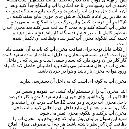
تخلیه ی آب،رسوبات را تا حد امکان با آب و اسکاچ جدا کنید وبعد از
آن با آب داخل مخزن آب را بشویید و ترکیب مایع سفید کننده و آب
به مقادیر زیر ادغام کنید(یک قاشق چای خوری مایع سفیدکننده در
۳٫۵ لیتر آب درست کنید) و این ترکیب را با اسکاچ به تمامی بدنه
مخزن آّب آغشته کنید و به مدت ۲ ساعت صبر کنید بعد مخزن آب را
به طور کامل با آب پر فشار (دستگاه کارواش) شستشو دهید و
تخلیه کنید.اینگونه مخزن آب تمیز شده ونظافت آن تکمیل شده
است.
از نکات قابل توجه برای نظافت مخزن آب که باید به آن اهمیت داد
این است که در شستشو مخازن به دلیل استفاده از ماده سفید کننده
گاز کلر در آن وجود دارد که بسیار سمی است و نفری که در داخل
مخزن آب در حال شستشو می باشد باید اطمینان حاصل کند که راه
ورود هوا به مخزن باز باشد و هوا در جریان باشد.
مخزن آب به گونه ای است که به داخل آن دسترسی ندارید
ابتدا مخزن آب را از سیستم لوله کشی جدا نموده و سپس در
100لیتر آب یک قاشق چای خوری مایع سفید کننده با کلر 5درصد
داخل مخزن آب بریزید و در مدت 12 ساعت درب آن را ببندید و
بگذارید بماند و بعد از آن مایع داخل آن را خالی کنید و آب داخل
مخزن آب پرکنید و اینگونه مخزن تمیز می شود.
شاید این سوال برایتان پیش بیاید که چه موقع باید مخزن آب را
نظافت کرد؟در نظر داشته باشید هر چه آب مصرفی میزان املاح