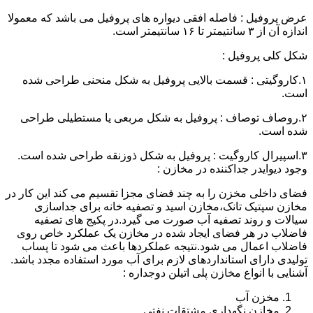
عرض پروفیل : فاصله افقی دیواره های پروفیل می باشد که معمولا
اندازه آن از ۳ سانتیمتر تا ۱۶ سانتیمتر است.
شکل کلی پروفیل :
۱.کاروگیتی : قسمت بالایی پروفیل به شکل منحنی طراحی شده
است.
۲.روصاف توصاف : پروفیل به شکل مربعی یا مستطیلی طراحی
شده است.
۳.اسپیرال کاروگیت : پروفیل به شکل ذوزنقه طراحی شده است.
وجود دیوایدر جداکننده در مخازن :
فضای داخلی مخزن را به چند فضای مجزا تقسیم می کند این کار در
مخازن سپتیک تانک،مخازن اسید و تصفیه خانه برای جداسازی
سیالات و روند تصفیه آب صورت می گیرد.در پکیج های تصفیه
فاضلاب در هر فضای ایجاد شده در مخازن یک عملکرد خاص روی
فاضلاب اعمال می شود.نتیجه عملکردها باعث می شود تا پساب
تولیدی دارای استانداردهای لازم برای آب مورد استفاده مجدد باشد.
آشنایی با انواع مخازن پلی اتیلن دوجداره :
مخزن آب
مخازن نگهداری مشتقات نفتی