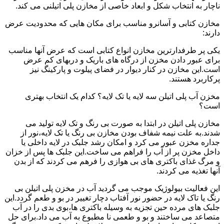
ناچار به انتخاب شکل و ابعاد خاصی از مخازن پلی اتیلنی می کند.
مخازن کتابی و آسانرو مناسب برای مکان هایی که محدودیت عرض
دارند:
یکی پر طرفدارترین مخازن انواع کتابی است که عرض آنها مناسب
برای عبور دادن مخزن از درگاه های باریک و دربهای کم عرض
است.این مخازن در کنار دیوار در فضای پیلوت و پارکینگ نیز
پرکاربرد هستند.
مخزن آب پلی اتیلن سه لایه یا تک لایه؟ کدام یک انتخاب بهتری
است؟
مخازن پلی اتیلن در ابتدا به صورت بی رنگ و تک لایه تولید می
شدند.به علت نیمه شفاف بودن مخازن بی رنگ یا تک لایه،نور از
جداره مخزن عبور می کرد و امکان رشد جلبک در لایه داخلی یا
داخل مخزن پر از آب را فراهم می ساخت.این جلبک ها پس از خزان
و مرگ غذای باکتری های بی هوازی را فرهم می کردند که از بدن
آنها تغذیه می کردند.
این فعالیت بیولوژیک موجب می گردید آب در مخزن پلی اتیلن بی
رنگ یا تاک لایه در حضور نور آفتاب دچار تغییر در بو و طعم گردد.این
جلبک های مرده حین تجزیه به وسیله باکتری ها،بوی بدی را در آب
متصاعد می ساختند و بو و طعمی نا مطبوع به آب می داد.برای حل