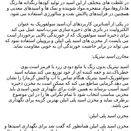
در غلظت های مختلف از این اسید در تولید کودها،رنگدانه ها،رنگ
ها،داروها،مواد منفجره،مواد شوینده و نمک ها و اسیدهای معدنی و
همچنین در فرآیندهای پالایش نفت و متالورژی استفاده می شود.
در یکی از آشناترین کاربردهای آن،اسید سولفوریک به عنوان
الکترولیت در باتری های ذخیره سازی سرب،اسید عمل می کند
برای ذخیره اسید سولفوریک که از خورندگی بالایی برخوردار است
می بایست از مخزن های اسید پلی اتیلن و پروپیلن استفاده نمود که
می تواند در برابر خاصیت خورندگی آن به خوبی مقاومت نماید.
مخازن اسید نیتریک
:
اسید نیتریک بدون رنگ یا مایع دودی زرد یا قرمز است.بوی
خطرناک،تند و خفه کننده ای از خود توزیع می کند.مشابه اسید
سولفوریک،اسید نیتریک هنگام تماس با آب واکنش گرمازا را نشان
می دهد.گرمایی ساطع می کند که ممکن است به مخزن ذخیره
اسید آسیب برساند به همین علت برای نگهداری چنین اسیدی باید
مخزنی مناسب انتخاب شود تا تمام نگرانی ها را در این موضوع
برطرف نماید و مخزن اسید پلی اتیلن بهترین گزینه برای نگهداری
می باشد.
مخزن اسید پلی اتیلن:
مخزن اسید پلی اتیلن همانطور که گفت شد برای نگهداری اسیدها و