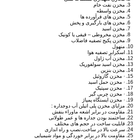
مخزن نفت خام
مخزن واسطه
مخزن های فرآورده ها
مخزن های بارگیری و پخش
مخزن اسید
مخزن مخروطی – قیفی یا کونیک
مخزن پکیج تصفیه فاضلاب
منهول
اسکرابر تصفیه هوا
مخزن آب ژاول
مخزن اسید سولفوریک
مخزن بنزین
· مخزن گازوئیل
· مخزن حمل اسید
· مخزن سپتیک
· مخزن چربی گیر
· مخزن ایستگاه پمپاژ
مزایای مخزن پلی اتیلن آب دوجداره :
مقاومت در برابر اشعه ماوراء بنفش
ساختمند بودن جداره ها و عمر طولانی
قابلیت ساخت در حجم های مختلف
سرعت بالا در ساخت،نصب و راه اندازی
مقاومت بالا در برابر خوردگی و مواد شیمیایی