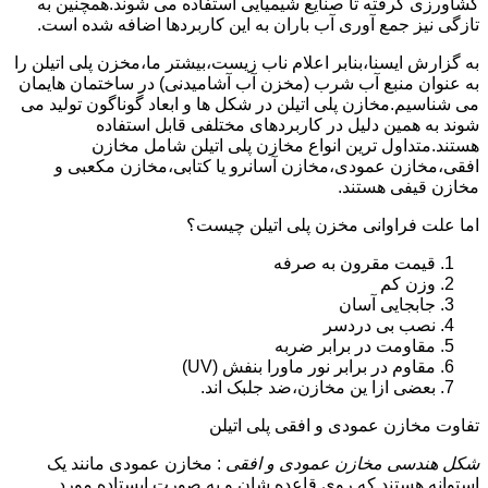
کشاورزی گرفته تا صنایع شیمیایی استفاده می شوند.همچنین به
تازگی نیز جمع آوری آب باران به این کاربردها اضافه شده است.
به گزارش ایسنا،بنابر اعلام ناب زیست،بیشتر ما،مخزن پلی اتیلن را
به عنوان منبع آب شرب (مخزن آب آشامیدنی) در ساختمان هایمان
می شناسیم.مخازن پلی اتیلن در شکل ها و ابعاد گوناگون تولید می
شوند به همین دلیل در کاربردهای مختلفی قابل استفاده
هستند.متداول ترین انواع مخازن پلی اتیلن شامل مخازن
افقی،مخازن عمودی،مخازن آسانرو یا کتابی،مخازن مکعبی و
مخازن قیفی هستند.
اما علت فراوانی مخزن پلی اتیلن چیست؟
قیمت مقرون به صرفه
وزن کم
جابجایی آسان
نصب بی دردسر
مقاومت در برابر ضربه
مقاوم در برابر نور ماورا بنفش (UV)
بعضی ازا ین مخازن،ضد جلبک اند.
تفاوت مخازن عمودی و افقی پلی اتیلن
شکل هندسی مخازن عمودی و افقی
: مخازن عمودی مانند یک
استوانه هستند که روی قاعده شان و به صورت ایستاده مورد