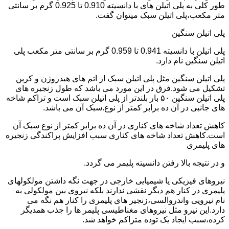
طور کلی به پلی اتیلن های با دانسیته 0.910 تا 0.925 گرم بر سانتی
متر مکعب،پلی اتیلن سبک میتوان گفت.
پلی اتیلن سنگین
پلی اتیلن با دانسیته 0.941 تا 0.959 گرم بر سانتی متر مکعب پلی
اتیلن سنگین نام دارد.
پلی اتیلن سنگین مثل پلی اتیلن سبک از اتم های هیدروژن و کربن
تشکیل می شود.فرق در این مورد می باشد که طول زنجیره های
پلی اتیلن سنگین ۵۰ بار بلندتر از پلی اتیلن سبک است و تراکم شاخه
های جانبی در آن ده برابر کمتر از نوع.سبک آن می باشد.
کاهش تعداد شاخه های کناری در آن ده برابر کمتر از نوع سبک آن
است.کاهش تعداد شاخه های کناری سبب افزایش پراکندگی زنجیره
های پلیمری
و در نتیجه بالا رفتن دانسیته پلیمر می گردد.
نیروهای فیزیکی یا شیمیایی خارجی در جهت نگه داشتن مولکولهای
پلیمری در کنار هم دیگر نقشی ندارند بلکه نیروی بین مولکولی به
نام نیرویی واندروالسی،زنجیر های پلیمری را کنار هم نگه می
دارد.این نیرو مثل نیروهای مغناطیسی پلیمر ها را جذب همدیگر
کرده،سبب ایجاد یک توده متراکم خواهد شد.