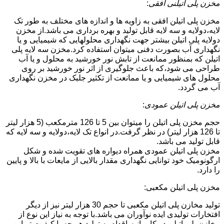
مخزن پلی اتیلنی افقی
:
مخزن پلی اتیلن افقی به زاویه ها و اندازه های مختلف به طور تک
لایه،دولایه و سه لایه قابل تولید و بهره برداری می باشد.از مخزن
دولایه پلی اتیلن بیشتر جهت نگهداری محلولهایی که شیمیایی و یا
نگهداری آب بصورت دفنی میتوان استفاده کرد.مخزن سه لایه پلی
اتیلن که بمنظور ممانعت از تابش نور خورشید به محلول و یا آب
طراحی می شود،که باعث جلوگیری از اثر نور خورشید بر روی
محلول های شیمیایی و یا ممانعت از تکثیر جلبک در مخزن نگهداری
آب می گردد.
مخزن پلی اتیلن عمودی
:
حجم مخزن پلی اتیلن را میتوان بین 5 تا 126 مترمکعب (5 هزار لیتر
تا 126 هزار لیتر) در نظر گرفت.در انواع تک لایه،دولایه و سه لایه که
قابل تولید می باشد.
مخزن پلی اتیلن عمودی همراه دیواره های تقویت شده و شکل
ارگونومیک خود توانایی نگهداری مقدار بالایی از مایعات با بالا و پایین
را دارد.
مخزن پلی اتیلن مکعبی:
تولید مخازن پلی اتیلن مکعبی تا حجم 30 هزار لیتر نیز از دیگر
افتخارات تولیدی ایده نوآوران می باشد.با توجه به نیاز این نوع از
مخازن پلی اتیلن در کامرانیه،اقدام به تولید هر چه با کیفیت تر این