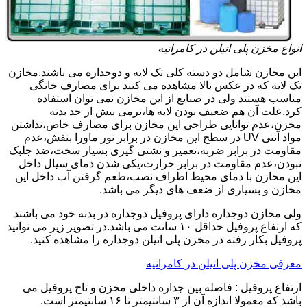
انواع مخزن پلی اتیلن در کامرانیه
این مخازن شامل دو دسته کلی تک لایه و دوجداره می باشند.مخازن
تک لایه که در عکس بالا مشاهده می کنید برای مصارف خانگی
مناسب هستند ولی در صنایع از این مخازن نمی توان استفاده
کرد.علت آن هم ضعیف بودن لایه ها،نرمی بیش از حد بدنه
مخزن،عدم توانایی طراحی این مخازن برای مصارف خاص،نداشتن
مواد آنتی UV در سطح این مخازن در برابر نور ماورا بنفش،عدم
مقاومت در برابر ضربه،تعمیر و نشتی گیری بسیار سخت،ضد جلبک
نبودن،عدم مقاومت در برابر حرارت،یکی شدن دمای سیال داخل
این مخازن با دمای محیط اطراف نصب،طعم گرفتن آب داخل این
مخازن و بسیاری از ضعف های دیگر می باشد.
ولی مخازن دوجداره دارای پروفیل دوجداره در بدنه خود می باشند
که ارتفاع پروفیل حداقل ۱۰ سانت می باشد.در تصویر زیر می توانید
پروفیل بکار رفته در مخزن پلی اتیلن دوجداره را مشاهده کنید.
معرفی مخزن پلی اتیلن در کامرانیه
ارتفاع پروفیل : فاصله بین جداره داخلی مخزن و تاج پروفیل می
باشد که معمولا اندازه آن از ۳ سانتیمتر تا ۱۶ سانتیمتر است.