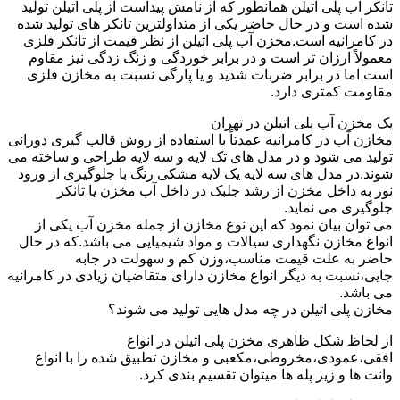
تانکر آب پلی اتیلن همانطور که از نامش پیداست از پلی اتیلن تولید
شده است و در حال حاضر یکی از متداولترین تانکر های تولید شده
در کامرانیه است.مخزن آب پلی اتیلن از نظر قیمت از تانکر فلزی
معمولاً ارزان تر است و در برابر خوردگی و زنگ زدگی نیز مقاوم
است اما در برابر ضربات شدید و یا پارگی نسبت به مخازن فلزی
مقاومت کمتری دارد.
یک مخزن آب پلی اتیلن در تهران
مخازن آب در کامرانیه عمدتاً با استفاده از روش قالب گیری دورانی
تولید می شود و در مدل های تک لایه و سه لایه طراحی و ساخته می
شوند.در مدل های سه لایه یک لایه مشکی رنگ با جلوگیری از ورود
نور به داخل مخزن از رشد جلبک در داخل آب مخزن یا تانکر
جلوگیری می نماید.
می توان بیان نمود که این نوع مخازن از جمله مخزن آب یکی از
انواع مخازن نگهداری سیالات و مواد شیمیایی می باشد.که در حال
حاضر به علت قیمت مناسب،وزن کم و سهولت در جابه
جایی،نسبت به دیگر انواع مخازن دارای متقاضیان زیادی در کامرانیه
می باشد.
مخازن پلی اتیلن در چه مدل هایی تولید می شوند؟
از لحاظ شکل ظاهری مخزن پلی اتیلن در انواع
افقی،عمودی،مخروطی،مکعبی و مخازن تطبیق شده را با انواع
وانت ها و زیر پله ها میتوان تقسیم بندی کرد.