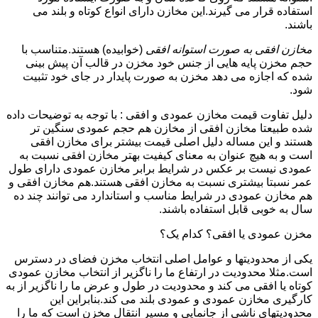
استفاده قرار می گیرند.این مخازن دارای انواع کوتاه و بلند می
باشند.
مخازن افقی به صورت استوانه افقی
(خوابیده) هستند.متناسب با
حجم مخزن پایه هایی از جنس خود مخزن در قالب آن پیش بینی
شده که اجازه می دهد مخزن به صورت پایدار در جای خود تثبیت
شود.
دلیل تفاوت قیمت مخازن عمودی و افقی : با توجه به توضیحات داده
شده طبیعتا مخازن افقی از مخازن هم حجم عمودی سنگین تر
هستند و این مساله دلیل اصلی قیمت بیشتر برای مخازن افقی
است و به هیچ عنوان به معنای کیفیت بهتر مخازن افقی نسبت به
عمودی نیست بر عکس در شرایط برابر مخازن عمودی دارای طول
عمر نسبتا بیشتری نسبت به مخازن افقی هستند.هم مخازن افقی و
هم مخازن عمودی در شرایط مناسب و استاندارد می توانند چند ده
سال به خوبی قابل استفاده باشند.
مخزن عمودی یا افقی؟ کدام یک؟
یکی از محدودیتها و عوامل اصلی انتخاب مخزن فضای در دسترس
است.مثلا محدودیت در ارتفاع ما را ناگزیر از انتخاب مخازن عمودی
کوتاه یا افقی می کند و محدودیت در طول و عرض ما را ناگزیر از به
کارگیری مخازن عمودی و عمودی بلند می کند.بنابراین این
محدودیتهای ناشی از جانمایی و مسیر انتقال مخزن است که ما را