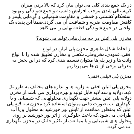
در یک جمع بندی کلی می توان بیان کرد که بالا بردن میزان
کریستالی شدن موجب افزایش دانسیته و جمع شوندگی و بهبود
استحکام کششی و خمشی و مقاومت شیمیایی و گرمایی پلیمر و
کاهش مقاومت ضربه و شفافیت آن می گردد.ضمناً این پدیده یک
نواختی در جمع شوندگی قطعه نهایی را می کاهد.
مخازن پلی اتیلن در چه مدل هایی تولید می شوند؟
از لحاظ شکل ظاهری مخزن پلی اتیلن در انواع
افقی،عمودی،مخروطی،مکعبی و مخازن تطبیق شده را با انواع
وانت ها و زیر پله ها میتوان تقسیم بندی کرد که در این بخش به
معرفی برخی از آن ها می پردازیم.
مخزن پلی اتیلنی افقی:
مخزن پلی اتیلن افقی به زاویه ها و اندازه های مختلف به طور تک
لایه،دولایه و سه لایه قابل تولید و بهره برداری می باشد.از مخزن
دولایه پلی اتیلن بیشتر جهت نگهداری محلولهایی که شیمیایی و یا
نگهداری آب بصورت دفنی میتوان استفاده کرد.مخزن سه لایه پلی
اتیلن که بمنظور ممانعت از تابش نور خورشید به محلول و یا آب
طراحی می شود،که باعث جلوگیری از اثر نور خورشید بر روی
محلول های شیمیایی و یا ممانعت از تکثیر جلبک در مخزن نگهداری
آب می گردد.