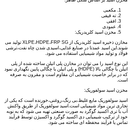
مکعبی
ته قیفی
افقی
عمودی
مخزن اسید کلریدریک:
مخازن ذخیره اسید کلریدریک از XLPE،HDPE،FRP SG تولید می
شوند.این اسید عمدتا در صنایع غذایی،اسیدی شدن چاه نفت،ترشی
فولاد و تولید مواد شیمیایی استفاده می شود.
این نوع اسید را می توان در مخازن پلی اتیلن ساخته شده از پلی
اتیلن با چگالی بالا (HDPE) و پلی اتیلن با چگالی پایین نگهداری نمود
که در برابر خاصیت شیمیایی ان مقاوم است و مقرون به صرفه
است.
مخزن اسید سولفوریک:
اسید سولفوریک مایع غلیظ،بی رنگ،روغنی،خورنده است که یکی از
تجاری ترین مواد شیمیایی است.اسید سولفوریک از طریق واکنش
آب با تری اکسید گوگرد به صورت صنعتی تهیه می شود که به نوبه
خود از ترکیب شیمیایی دی اکسید گوگرد و اکسیژن توسط فرآیند
تماس یا فرآیند محفظه ای ساخته می شود.