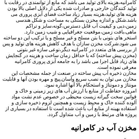
کامرانیه،هزینه بالای تولید می باشد که مانع از توانمندی در رقابت با
تولید کنندگان خارجی و صادرات شده یکی از دلایل اصلی بالا بودن
هزینه های تولید،هزینه بسیار زیاد ساخت فضای آبزی پروری می
باشد.شکل و اندازه مخزن بستگی به مساحت و شکل هندسی
زمین،دبی و کیفیت آب قابل دسترس،گونه،سایز و تراکم
ماهی،بافت زمین،موقعیت جغرافیایی و شیب زمین دارد.
استخر های بتونی با بتن مسلح و غیر مسلح و یا ترکیب این دو ساخته
می شود.شرکت مخزن سازان با هدف کاهش هزینه های تولید و پس
از بررسی های متعدد در کامرانیه دیگر،نوعی سازه غیر بتونی
(مخزن پیش ساخته) که با حداقل زمان ساخت و هزینه در گنجایش
های زیاد قابل اجرا می باشد را به جامعه آبزی پروری کامرانیه
معرفی نموده است.
مخازن ذخیره آب پیش ساخته در صنعت از جمله مشخصات این
مخازن می توان به نصب سریع وآسان,پیچ و مهره بودن آنها و قابلیت
مونتاژ و دمونتاژ و استحکام بالا آنها اشاره نمود.
امروزه حفاظت از منابع با ارزش آب های زیر زمینی و خاک و
قوانین سخت گیرانه زیست محیطی در خصوص عدم نشت مواد
آلوده کننده خاک و محیط زیست و همچنین لزوم ذخیره سازی و
استفاده بهینه از منابع آب باعث شده است تا استفاده در بسیاری از
پروژه های مرتبط با زمین و آب متداول گردد.
مخزن آب در کامرانیه