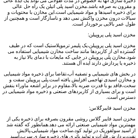
ذخیره سازی آنها به خصوص در مدت طولانی می تواند یک ایده عالی
و مقرون به صرفه باشد.مخزن اسید پلی اتیلن یک راه حل عالی
برای ذخیره اسیدها و مواد شیمیایی است.این مخازن با محتویات و
سیالات درون مخزن واکنش نمی دهد و ناسازگار است و همچنین از
طول عمر بالایی برخوردار است.
مخزن اسید پلی پروپیلن:
مخزن اسید پلی پروپیلن،یک پلیمر ترموپلاستیک است که در طیف
گسترده ای از کاربردها مانند ساخت مخازن شیمیایی استفاده می
شود.مخازن پلی پروپیلن در جایی که مایعات با دمای بالا نیاز به
ذخیره یا پردازش دارند ایده آل هستند.
در بخش های شیمیایی و تصفیه آب،تقاضا برای ذخیره مواد شیمیایی
و مخازن اسیدی تهاجمی افزایش یافته است.پلی پروپیلن سفت و
سخت،فاقد بو با قدرت ضربه بالا،مقاوم در برابر اشعه ماوراء بنفش
است و برای بسیاری از کاربردهای صنعتی و ذخیره مواد شیمیایی در
دسترس است.
مخزن اسید فایبرگلاس:
مخزن اسید فایبر گلاس روشی مقرون بصرفه برای ذخیره یکی از
مهمترین مواد شیمیایی صنعتی ارائه می دهد.همانطور که گفته شد
از اسید سولفوریک در تولید کود،ساخت مواد شیمیایی،پالایش
نفت،پردازش فلزات و تولید باتری های ذخیره سازی سرب،اسید