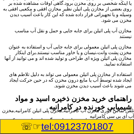
یا اینکه شخصی بر روی مخزن برود.گاهی اوقات مشاهده شده بر
روی بعضی از مخازن پلی اتیلن نظیر مخازن افقی و مکعبی افقی به
وسیله و یا تجهیزاتی قرار داده شده که این کار باعث آسیب دیدن
مخزن می شود.
مخازن آب پلی اتیلن برای جابه جایی و حمل و نقل آب مناسب
نیستند
مخازن پلی اتیلن معمولی برای جابه جایی آب و استفاده به عنوان
مخزن پشت وانت،نیسان و یا خاور مناسب نیستند.برای اینکار
مخازن پلی اتیلن ویژه ای طراحی و تولید شده اند و می توانید از آنها
استفاده نمایید.
استفاده از مخازن پلی اتیلن معمولی می تواند به دلیل تلاطم های
ایجاد شده توسط آب یا مایع درون مخزن که در حین حرکت ایجاد
می شوند باعث آسیب دیدن مخزن شوند.
راهنمای خرید مخزن ذخیره اسید و مواد
شیمیایی خورنده در کامرانیه
تلفن تماس فوری
مخزن آب کامرانیه,مخزن پلی اتیلن کامرانیه,مخزن
آب ای بی سی کامرانیه
مخزن ذخیره اسید و مواد شیمیایی باید به گونه ای تولید شوند که
☞☏
tel:09123701807
بتوانند در برابر چگالی نسبتا بالا و خورندگی انواع اسیدها مقاومت
کافی داشته باشند.به همین دلیل نمی توان در هر مخزنی اسید و مواد