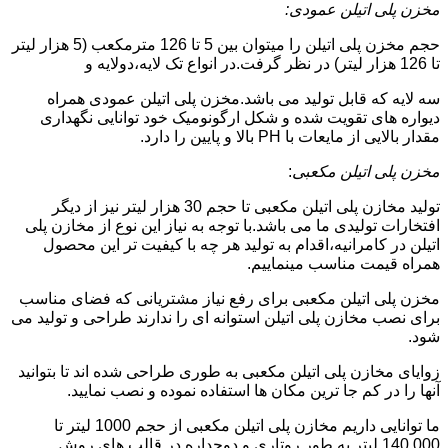
مخزن پلی اتیلن عمودی:
حجم مخزن پلی اتیلن را میتوان بین 5 تا 126 مترمکعب (5 هزار لیتر
تا 126 هزار لیتر) در نظر گرفت.در انواع تک لایه،دولایه و
سه لایه که قابل تولید می باشد.مخزن پلی اتیلن عمودی همراه
دیواره های تقویت شده و شکل ارگونومیک خود توانایی نگهداری
مقدار بالایی از مایعات با PH بالا و پایین را دارد.
مخزن پلی اتیلن مکعبی
:
تولید مخازن پلی اتیلن مکعبی تا حجم 30 هزار لیتر نیز از دیگر
افتخارات تولیدی ما می باشد.با توجه به نیاز این نوع از مخازن پلی
اتیلن در کامرانیه،اقدام به تولید هر چه با کیفیت تر این محصول
همراه قیمت مناسب مینماییم.
مخزن پلی اتیلن مکعبی برای رفع نیاز مشتریانی که فضای مناسب
برای نصب مخازن پلی اتیلن استوانه ای را ندارند طراحی و تولید می
شود.
زوایای مخازن پلی اتیلن مکعبی به طوری طراحی شده اند تا بتوانید
آنها را در کم جا ترین مکان ها استفاده نموده و نصب نمایید.
ما توانایی داریم مخازن پلی اتیلن مکعبی از حجم 1000 لیتر تا
140.000 لیتر به طور روتاری و دوجداره در قالب های روش