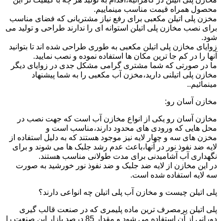
محصول همراه قیمت مناسب مینماییم.
مخزن پلی اتیلن مکعبی برای رفع نیاز مشتریانی که فضای مناسب
برای نصب مخازن پلی اتیلن استوانه ای را ندارند طراحی و تولید می
شود.
زوایای مخازن پلی اتیلن مکعبی به طوری طراحی شده اند تا بتوانید
آنها را در کم جا ترین مکان ها استفاده نموده و نصب نمایید.
ما در صورتی که شما مشتری گرامی مشکل جدی در زوایای دیگر
مخازن پلی اتیلنی دارید،مخزن آب مکعبی را به شما پیشنهاد
مینمائیم..
مخازن آسان رو:
مخازن آسان رو یکی از انواع مخازن آب است که جهت نصب در
محل هایی که ورودی های محدود دارند،مناسب است و
مخزن های سه و چهار لایه نیز موجود هستند که به دلیل استفاده از
لایه ضد نفوذ نور در آنها،باعث عدم رشد جلبک ها می شوند و برای
نگهداری آب آشامیدنی برای مدت طولانی مناسب هستند.
در این مخازن از لایه ضد جلبک و ضد نفوذ نور خورشید به صورت
سه لایه استفاده شده است.
پلی اتیلن چیست و مخازن آب پلی اتیلن چه انواعی دارند؟
پلی اتیلن پرمصرف ترین ماده پلیمری که در صنعت قالب گیری
دورانی از آن استفاده می شود و مقدار 85 درصد بازار این صنعت را