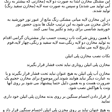
این مشکل مخازن ابتدا به صورت دو لایه (مخازنی که بیشتر به رنگ
آبی تولید می شدند) و سپس به صورت سه لایه (مخازن سفید رنگ)
تولید شدند.
در این مخازن لایه میانی مشکی رنگ مانع از عبور نور خورشید به
داخل مخزن می شود.به این ترتیب جلبک ها بدون حضور نور
خورشید شانسی برای رشد و تکثیر پیدا نمی کنند.
با همین روش شرکت ناب زیست حسب نیاز مشتریان گرامی اقدام
به تولید مخازن دو لایه رنگی،سه لایه سفید و رنگی،چهار لایه،فوم
دار،پنج لایه می نماید.
نکات نصب مخازن پلی اتیلن
مخازن پلی اتیلن روتاری نباید تحت فشار قرار بگیرند
مخازن آب پلی اتیلن به هیچ عنوان نباید تحت فشار قرار بگیرند و یا
به عبارت دیگر نباید هوابند شوند.این موضوع برای مخازن حجیم یک
ضرورت هست و به همین دلیل حتماً پیشنهاد می شود بر روی آنها
ونت یا هواکش نصب شود.
از قرار دادن اجسام سنگین بر روی بدنه مخازن پلی اتیلن خود داری
نمایید
به هیچ عنوان نباید بر روی مخزن پلی اتیلن اجسام سنگین قرار داد و