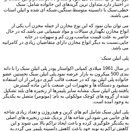
در اختیار دارد.متداول ترین گریدهای این خانواده شامل: سبک
خطی،سبک با دانسیته متوسط،سنگین،شبکه ای شده و اتیلن استات
می باشند.
می توان بیان نمود که این نوع مخازن از جمله مخزن آب یکی از
انواع مخازن نگهداری سیالات و مواد شیمیایی می باشد.که در حال
حاضر به علت قیمت مناسب،وزن کم و سهولت در جابه
جایی،نسبت به دیگر انواع مخازن دارای متقاضیان زیادی در کامرانیه
می باشد.
پلی اتیلن سبک:
در سال 1961 میلادی کمپانی اکواستار پودر پلی اتیلن سبک را با دانه
بندی 500 میکرون به بازار عرضه نمود.پلی اتیلن سبک نخستین عضو
خانواده پلی اتیلن بود که در صنعت قالب گیری دورانی از آن استفاده
میشود و دستگاه ها و تجهیزات این صنعت با این ماده گسترش
یافتند.پلی اتیلن سبک مشابه سایر پلیمرها از زنجیره های بلند تشکیل
شده از گروه های کوچک مولکولی به نام: (مونومر) متصل به یکدیگر
به وجود آمده است.
پلی اتیلن سبک شامل اتم های کربن و هیدروژن و تعداد زیادی شاخه
های جانبی می شود.این شاخه ها از نزدیک شدن زنجیره های اصلی
به یکدیگر جلوگیری کرده و باعث ایجاد تراکم بالا می شوند و این
کاهش تراکم به نوبه خود باعث کاهش دانسیته پلیمر می گردد.به