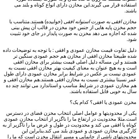
استفاده قرار می گیرند.این مخازن دارای انواع کوتاه و بلند می
باشند.
مخازن افقی به صورت استوانه افقی
(خوابیده) هستند.متناسب با
حجم مخزن پایه هایی از جنس خود مخزن در قالب آن پیش بینی
شده که اجازه می دهد مخزن به صورت پایدار در جای خود تثبیت
شود.
دلیل تفاوت قیمت مخازن عمودی و افقی : با توجه به توضیحات داده
شده طبیعتا مخازن افقی از مخازن هم حجم عمودی سنگین تر
هستند و این مساله دلیل اصلی قیمت بیشتر برای مخازن افقی
است و به هیچ عنوان به معنای کیفیت بهتر مخازن افقی نسبت به
عمودی نیست بر عکس در شرایط برابر مخازن عمودی دارای طول
عمر نسبتا بیشتری نسبت به مخازن افقی هستند.هم مخازن افقی و
هم مخازن عمودی در شرایط مناسب و استاندارد می توانند چند ده
سال به خوبی قابل استفاده باشند.
مخزن عمودی یا افقی؟ کدام یک؟
یکی از محدودیتها و عوامل اصلی انتخاب مخزن فضای در دسترس
است.مثلا محدودیت در ارتفاع ما را ناگزیر از انتخاب مخازن عمودی
کوتاه یا افقی می کند و محدودیت در طول و عرض ما را ناگزیر از به
کارگیری مخازن عمودی و عمودی بلند می کند.بنابراین این
محدودیتهای ناشی از جانمایی و مسیر انتقال مخزن است که ما را