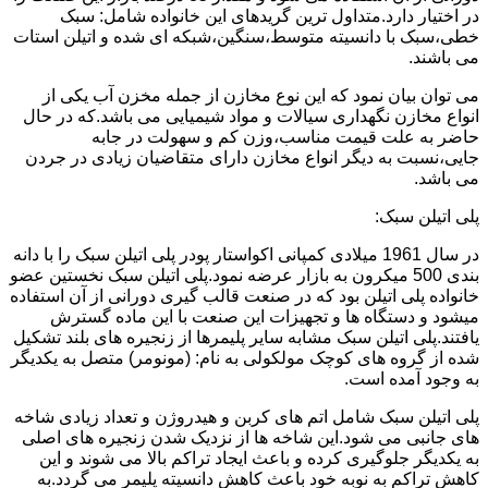
در اختیار دارد.متداول ترین گریدهای این خانواده شامل: سبک
خطی،سبک با دانسیته متوسط،سنگین،شبکه ای شده و اتیلن استات
می باشند.
می توان بیان نمود که این نوع مخازن از جمله مخزن آب یکی از
انواع مخازن نگهداری سیالات و مواد شیمیایی می باشد.که در حال
حاضر به علت قیمت مناسب،وزن کم و سهولت در جابه
جایی،نسبت به دیگر انواع مخازن دارای متقاضیان زیادی در جردن
می باشد.
پلی اتیلن سبک:
در سال 1961 میلادی کمپانی اکواستار پودر پلی اتیلن سبک را با دانه
بندی 500 میکرون به بازار عرضه نمود.پلی اتیلن سبک نخستین عضو
خانواده پلی اتیلن بود که در صنعت قالب گیری دورانی از آن استفاده
میشود و دستگاه ها و تجهیزات این صنعت با این ماده گسترش
یافتند.پلی اتیلن سبک مشابه سایر پلیمرها از زنجیره های بلند تشکیل
شده از گروه های کوچک مولکولی به نام: (مونومر) متصل به یکدیگر
به وجود آمده است.
پلی اتیلن سبک شامل اتم های کربن و هیدروژن و تعداد زیادی شاخه
های جانبی می شود.این شاخه ها از نزدیک شدن زنجیره های اصلی
به یکدیگر جلوگیری کرده و باعث ایجاد تراکم بالا می شوند و این
کاهش تراکم به نوبه خود باعث کاهش دانسیته پلیمر می گردد.به