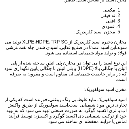
مکعبی
ته قیفی
افقی
عمودی
مخزن اسید کلریدریک:
مخازن ذخیره اسید کلریدریک از XLPE،HDPE،FRP SG تولید می
شوند.این اسید عمدتا در صنایع غذایی،اسیدی شدن چاه نفت،ترشی
فولاد و تولید مواد شیمیایی استفاده می شود.
این نوع اسید را می توان در مخازن پلی اتیلن ساخته شده از پلی
اتیلن با چگالی بالا (HDPE) و پلی اتیلن با چگالی پایین نگهداری نمود
که در برابر خاصیت شیمیایی ان مقاوم است و مقرون به صرفه
است.
مخزن اسید سولفوریک:
اسید سولفوریک مایع غلیظ،بی رنگ،روغنی،خورنده است که یکی از
تجاری ترین مواد شیمیایی است.اسید سولفوریک از طریق واکنش
آب با تری اکسید گوگرد به صورت صنعتی تهیه می شود که به نوبه
خود از ترکیب شیمیایی دی اکسید گوگرد و اکسیژن توسط فرآیند
تماس یا فرآیند محفظه ای ساخته می شود.