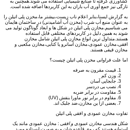
کشاورزی گرفته تا صنایع شیمیایی استفاده می شوند.همچنین به
تازگی نیز جمع آوری آب باران به این کاربردها اضافه شده است.
به گزارش ایسنا،بنابر اعلام ناب زیست،بیشتر ما،مخزن پلی اتیلن را
به عنوان منبع آب شرب (مخزن آب آشامیدنی) در ساختمان هایمان
می شناسیم.مخازن پلی اتیلن در شکل ها و ابعاد گوناگون تولید می
شوند به همین دلیل در کاربردهای مختلفی قابل استفاده
هستند.متداول ترین انواع مخازن پلی اتیلن شامل مخازن
افقی،مخازن عمودی،مخازن آسانرو یا کتابی،مخازن مکعبی و
مخازن قیفی هستند.
اما علت فراوانی مخزن پلی اتیلن چیست؟
قیمت مقرون به صرفه
وزن کم
جابجایی آسان
نصب بی دردسر
مقاومت در برابر ضربه
مقاوم در برابر نور ماورا بنفش (UV)
بعضی ازا ین مخازن،ضد جلبک اند.
تفاوت مخازن عمودی و افقی پلی اتیلن
شکل هندسی مخازن عمودی و افقی
: مخازن عمودی مانند یک
استوانه هستند که روی قاعده شان و به صورت ایستاده مورد