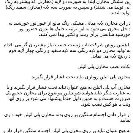
این مشکل مخازن ابتدا به صورت دو لایه (مخازنی که بیشتر به رنگ
آبی تولید می شدند) و سپس به صورت سه لایه (مخازن سفید رنگ)
تولید شدند.
در این مخازن لایه میانی مشکی رنگ مانع از عبور نور خورشید به
داخل مخزن می شود.به این ترتیب جلبک ها بدون حضور نور
خورشید شانسی برای رشد و تکثیر پیدا نمی کنند.
با همین روش شرکت ناب زیست حسب نیاز مشتریان گرامی اقدام
به تولید مخازن دو لایه رنگی،سه لایه سفید و رنگی،چهار لایه،فوم
دار،پنج لایه می نماید.
نکات نصب مخازن پلی اتیلن
مخازن پلی اتیلن روتاری نباید تحت فشار قرار بگیرند
مخازن آب پلی اتیلن به هیچ عنوان نباید تحت فشار قرار بگیرند و یا
به عبارت دیگر نباید هوابند شوند.این موضوع برای مخازن حجیم یک
ضرورت هست و به همین دلیل حتماً پیشنهاد می شود بر روی آنها
ونت یا هواکش نصب شود.
از قرار دادن اجسام سنگین بر روی بدنه مخازن پلی اتیلن خود داری
نمایید
به هیچ عنوان نباید بر روی مخزن پلی اتیلن اجسام سنگین قرار داد و