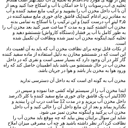
تخلیه ی آب،رسوبات را تا حد امکان با آب و اسکاچ جدا کنید وبعد از
آن با آب داخل مخزن آب را بشویید و ترکیب مایع سفید کننده و آب
به مقادیر زیر ادغام کنید(یک قاشق چای خوری مایع سفیدکننده در
۳٫۵ لیتر آب درست کنید) و این ترکیب را با اسکاچ به تمامی بدنه
مخزن آّب آغشته کنید و به مدت ۲ ساعت صبر کنید بعد مخزن آب را
به طور کامل با آب پر فشار (دستگاه کارواش) شستشو دهید و
تخلیه کنید.اینگونه مخزن آب تمیز شده ونظافت آن تکمیل شده
است.
از نکات قابل توجه برای نظافت مخزن آب که باید به آن اهمیت داد
این است که در شستشو مخازن به دلیل استفاده از ماده سفید کننده
گاز کلر در آن وجود دارد که بسیار سمی است و نفری که در داخل
مخزن آب در حال شستشو می باشد باید اطمینان حاصل کند که راه
ورود هوا به مخزن باز باشد و هوا در جریان باشد.
مخزن آب به گونه ای است که به داخل آن دسترسی ندارید
ابتدا مخزن آب را از سیستم لوله کشی جدا نموده و سپس در
100لیتر آب یک قاشق چای خوری مایع سفید کننده با کلر 5درصد
داخل مخزن آب بریزید و در مدت 12 ساعت درب آن را ببندید و
بگذارید بماند و بعد از آن مایع داخل آن را خالی کنید و آب داخل
مخزن آب پرکنید و اینگونه مخزن تمیز می شود.
شاید این سوال برایتان پیش بیاید که چه موقع باید مخزن آب را
نظافت کرد؟در نظر داشته باشید هر چه آب مصرفی میزان املاح