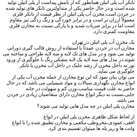
تانکر آب پلی اتیلن همانطور که از نامش پیداست از پلی اتیلن تولید
شده است و در حال حاضر یکی از متداولترین تانکر های تولید شده
در جردن است.مخزن آب پلی اتیلن از نظر قیمت از تانکر فلزی
معمولاً ارزان تر است و در برابر خوردگی و زنگ زدگی نیز مقاوم
است اما در برابر ضربات شدید و یا پارگی نسبت به مخازن فلزی
مقاومت کمتری دارد.
یک مخزن آب پلی اتیلن در تهران
مخازن آب در جردن عمدتاً با استفاده از روش قالب گیری دورانی
تولید می شود و در مدل های تک لایه و سه لایه طراحی و ساخته می
شوند.در مدل های سه لایه یک لایه مشکی رنگ با جلوگیری از ورود
نور به داخل مخزن از رشد جلبک در داخل آب مخزن یا تانکر
جلوگیری می نماید.
می توان بیان نمود که این نوع مخازن از جمله مخزن آب یکی از
انواع مخازن نگهداری سیالات و مواد شیمیایی می باشد.که در حال
حاضر به علت قیمت مناسب،وزن کم و سهولت در جابه
جایی،نسبت به دیگر انواع مخازن دارای متقاضیان زیادی در جردن
می باشد.
مخازن پلی اتیلن در چه مدل هایی تولید می شوند؟
از لحاظ شکل ظاهری مخزن پلی اتیلن در انواع
افقی،عمودی،مخروطی،مکعبی و مخازن تطبیق شده را با انواع
وانت ها و زیر پله ها میتوان تقسیم بندی کرد.