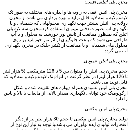
مخزن پلی اتیلنی افقی
:
مخزن پلی اتیلن افقی به زاویه ها و اندازه های مختلف به طور تک
لایه،دولایه و سه لایه قابل تولید و بهره برداری می باشد.از مخزن
دولایه پلی اتیلن بیشتر جهت نگهداری محلولهایی که شیمیایی و یا
نگهداری آب بصورت دفنی میتوان استفاده کرد.مخزن سه لایه پلی
اتیلن که بمنظور ممانعت از تابش نور خورشید به محلول و یا آب
طراحی می شود،که باعث جلوگیری از اثر نور خورشید بر روی
محلول های شیمیایی و یا ممانعت از تکثیر جلبک در مخزن نگهداری
آب می گردد.
مخزن پلی اتیلن عمودی
:
حجم مخزن پلی اتیلن را میتوان بین 5 تا 126 مترمکعب (5 هزار لیتر
تا 126 هزار لیتر) در نظر گرفت.در انواع تک لایه،دولایه و سه لایه که
قابل تولید می باشد.
مخزن پلی اتیلن عمودی همراه دیواره های تقویت شده و شکل
ارگونومیک خود توانایی نگهداری مقدار بالایی از مایعات با بالا و پایین
را دارد.
مخزن پلی اتیلن مکعبی:
تولید مخازن پلی اتیلن مکعبی تا حجم 30 هزار لیتر نیز از دیگر
افتخارات تولیدی ایده نوآوران می باشد.با توجه به نیاز این نوع از
مخازن پلی اتیلن در جردن،اقدام به تولید هر چه با کیفیت تر این