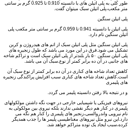
طور کلی به پلی اتیلن های با دانسیته 0.910 تا 0.925 گرم بر سانتی
متر مکعب،پلی اتیلن سبک میتوان گفت.
پلی اتیلن سنگین
پلی اتیلن با دانسیته 0.941 تا 0.959 گرم بر سانتی متر مکعب پلی
اتیلن سنگین نام دارد.
پلی اتیلن سنگین مثل پلی اتیلن سبک از اتم های هیدروژن و کربن
تشکیل می شود.فرق در این مورد می باشد که طول زنجیره های
پلی اتیلن سنگین ۵۰ بار بلندتر از پلی اتیلن سبک است و تراکم شاخه
های جانبی در آن ده برابر کمتر از نوع.سبک آن می باشد.
کاهش تعداد شاخه های کناری در آن ده برابر کمتر از نوع سبک آن
است.کاهش تعداد شاخه های کناری سبب افزایش پراکندگی زنجیره
های پلیمری
و در نتیجه بالا رفتن دانسیته پلیمر می گردد.
نیروهای فیزیکی یا شیمیایی خارجی در جهت نگه داشتن مولکولهای
پلیمری در کنار هم دیگر نقشی ندارند بلکه نیروی بین مولکولی به
نام نیرویی واندروالسی،زنجیر های پلیمری را کنار هم نگه می
دارد.این نیرو مثل نیروهای مغناطیسی پلیمر ها را جذب همدیگر
کرده،سبب ایجاد یک توده متراکم خواهد شد.