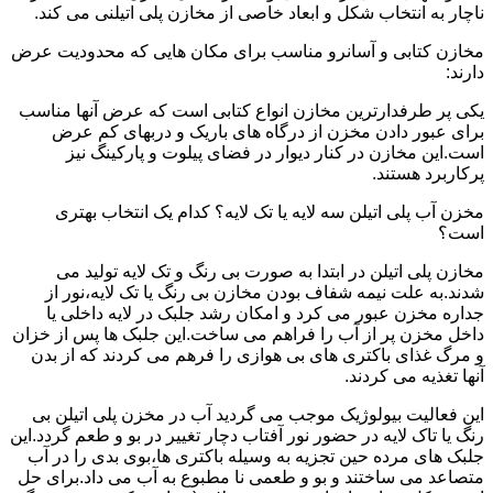
ناچار به انتخاب شکل و ابعاد خاصی از مخازن پلی اتیلنی می کند.
مخازن کتابی و آسانرو مناسب برای مکان هایی که محدودیت عرض
دارند:
یکی پر طرفدارترین مخازن انواع کتابی است که عرض آنها مناسب
برای عبور دادن مخزن از درگاه های باریک و دربهای کم عرض
است.این مخازن در کنار دیوار در فضای پیلوت و پارکینگ نیز
پرکاربرد هستند.
مخزن آب پلی اتیلن سه لایه یا تک لایه؟ کدام یک انتخاب بهتری
است؟
مخازن پلی اتیلن در ابتدا به صورت بی رنگ و تک لایه تولید می
شدند.به علت نیمه شفاف بودن مخازن بی رنگ یا تک لایه،نور از
جداره مخزن عبور می کرد و امکان رشد جلبک در لایه داخلی یا
داخل مخزن پر از آب را فراهم می ساخت.این جلبک ها پس از خزان
و مرگ غذای باکتری های بی هوازی را فرهم می کردند که از بدن
آنها تغذیه می کردند.
این فعالیت بیولوژیک موجب می گردید آب در مخزن پلی اتیلن بی
رنگ یا تاک لایه در حضور نور آفتاب دچار تغییر در بو و طعم گردد.این
جلبک های مرده حین تجزیه به وسیله باکتری ها،بوی بدی را در آب
متصاعد می ساختند و بو و طعمی نا مطبوع به آب می داد.برای حل