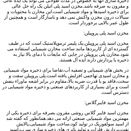
ذخیره سازی آنها به خصوص در مدت طولانی می تواند یک ایده عالی
و مقرون به صرفه باشد.مخزن اسید پلی اتیلن یک راه حل عالی
برای ذخیره اسیدها و مواد شیمیایی است.این مخازن با محتویات و
سیالات درون مخزن واکنش نمی دهد و ناسازگار است و همچنین از
طول عمر بالایی برخوردار است.
مخزن اسید پلی پروپیلن:
مخزن اسید پلی پروپیلن،یک پلیمر ترموپلاستیک است که در طیف
گسترده ای از کاربردها مانند ساخت مخازن شیمیایی استفاده می
شود.مخازن پلی پروپیلن در جایی که مایعات با دمای بالا نیاز به
ذخیره یا پردازش دارند ایده آل هستند.
در بخش های شیمیایی و تصفیه آب،تقاضا برای ذخیره مواد شیمیایی
و مخازن اسیدی تهاجمی افزایش یافته است.پلی پروپیلن سفت و
سخت،فاقد بو با قدرت ضربه بالا،مقاوم در برابر اشعه ماوراء بنفش
است و برای بسیاری از کاربردهای صنعتی و ذخیره مواد شیمیایی در
دسترس است.
مخزن اسید فایبرگلاس:
مخزن اسید فایبر گلاس روشی مقرون بصرفه برای ذخیره یکی از
مهمترین مواد شیمیایی صنعتی ارائه می دهد.همانطور که گفته شد
از اسید سولفوریک در تولید کود،ساخت مواد شیمیایی،پالایش
نفت،پردازش فلزات و تولید باتری های ذخیره سازی سرب،اسید