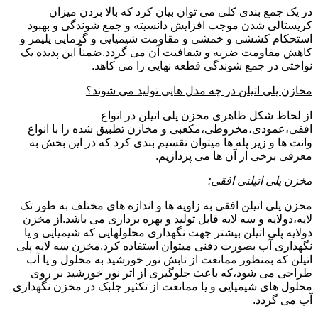
در یک جمع بندی کلی می توان بیان کرد که بالا بردن میزان
کریستالی شدن موجب افزایش دانسیته و جمع شوندگی و بهبود
استحکام کششی و خمشی و مقاومت شیمیایی و گرمایی پلیمر و
کاهش مقاومت ضربه و شفافیت آن می گردد.ضمناً این پدیده یک
نواختی در جمع شوندگی قطعه نهایی را می کاهد.
مخازن پلی اتیلن در چه مدل هایی تولید می شوند؟
از لحاظ شکل ظاهری مخزن پلی اتیلن در انواع
افقی،عمودی،مخروطی،مکعبی و مخازن تطبیق شده را با انواع
وانت ها و زیر پله ها میتوان تقسیم بندی کرد که در این بخش به
معرفی برخی از آن ها می پردازیم.
مخزن پلی اتیلنی افقی:
مخزن پلی اتیلن افقی به زاویه ها و اندازه های مختلف به طور تک
لایه،دولایه و سه لایه قابل تولید و بهره برداری می باشد.از مخزن
دولایه پلی اتیلن بیشتر جهت نگهداری محلولهایی که شیمیایی و یا
نگهداری آب بصورت دفنی میتوان استفاده کرد.مخزن سه لایه پلی
اتیلن که بمنظور ممانعت از تابش نور خورشید به محلول و یا آب
طراحی می شود،که باعث جلوگیری از اثر نور خورشید بر روی
محلول های شیمیایی و یا ممانعت از تکثیر جلبک در مخزن نگهداری
آب می گردد.