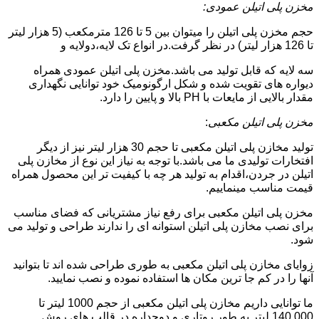
مخزن پلی اتیلن عمودی:
حجم مخزن پلی اتیلن را میتوان بین 5 تا 126 مترمکعب (5 هزار لیتر
تا 126 هزار لیتر) در نظر گرفت.در انواع تک لایه،دولایه و
سه لایه که قابل تولید می باشد.مخزن پلی اتیلن عمودی همراه
دیواره های تقویت شده و شکل ارگونومیک خود توانایی نگهداری
مقدار بالایی از مایعات با PH بالا و پایین را دارد.
مخزن پلی اتیلن مکعبی
:
تولید مخازن پلی اتیلن مکعبی تا حجم 30 هزار لیتر نیز از دیگر
افتخارات تولیدی ما می باشد.با توجه به نیاز این نوع از مخازن پلی
اتیلن در جردن،اقدام به تولید هر چه با کیفیت تر این محصول همراه
قیمت مناسب مینماییم.
مخزن پلی اتیلن مکعبی برای رفع نیاز مشتریانی که فضای مناسب
برای نصب مخازن پلی اتیلن استوانه ای را ندارند طراحی و تولید می
شود.
زوایای مخازن پلی اتیلن مکعبی به طوری طراحی شده اند تا بتوانید
آنها را در کم جا ترین مکان ها استفاده نموده و نصب نمایید.
ما توانایی داریم مخازن پلی اتیلن مکعبی از حجم 1000 لیتر تا
140.000 لیتر به طور روتاری و دوجداره در قالب های روش