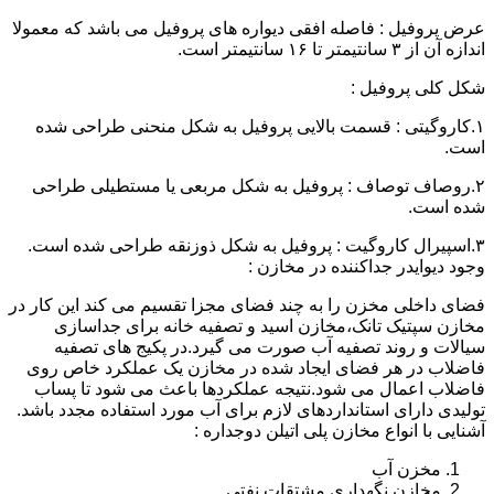
عرض پروفیل : فاصله افقی دیواره های پروفیل می باشد که معمولا
اندازه آن از ۳ سانتیمتر تا ۱۶ سانتیمتر است.
شکل کلی پروفیل :
۱.کاروگیتی : قسمت بالایی پروفیل به شکل منحنی طراحی شده
است.
۲.روصاف توصاف : پروفیل به شکل مربعی یا مستطیلی طراحی
شده است.
۳.اسپیرال کاروگیت : پروفیل به شکل ذوزنقه طراحی شده است.
وجود دیوایدر جداکننده در مخازن :
فضای داخلی مخزن را به چند فضای مجزا تقسیم می کند این کار در
مخازن سپتیک تانک،مخازن اسید و تصفیه خانه برای جداسازی
سیالات و روند تصفیه آب صورت می گیرد.در پکیج های تصفیه
فاضلاب در هر فضای ایجاد شده در مخازن یک عملکرد خاص روی
فاضلاب اعمال می شود.نتیجه عملکردها باعث می شود تا پساب
تولیدی دارای استانداردهای لازم برای آب مورد استفاده مجدد باشد.
آشنایی با انواع مخازن پلی اتیلن دوجداره :
مخزن آب
مخازن نگهداری مشتقات نفتی