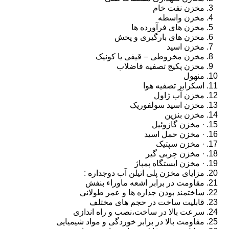
مخزن نفت خام
مخزن واسطه
مخزن های فرآورده ها
مخزن های بارگیری و پخش
مخزن اسید
مخزن مخروطی – قیفی یا کونیک
مخزن پکیج تصفیه فاضلاب
منهول
اسکرابر تصفیه هوا
مخزن آب ژاول
مخزن اسید سولفوریک
مخزن بنزین
· مخزن گازوئیل
· مخزن حمل اسید
· مخزن سپتیک
· مخزن چربی گیر
· مخزن ایستگاه پمپاژ
مزایای مخزن پلی اتیلن آب دوجداره :
مقاومت در برابر اشعه ماوراء بنفش
ساختمند بودن جداره ها و عمر طولانی
قابلیت ساخت در حجم های مختلف
سرعت بالا در ساخت،نصب و راه اندازی
مقاومت بالا در برابر خوردگی و مواد شیمیایی