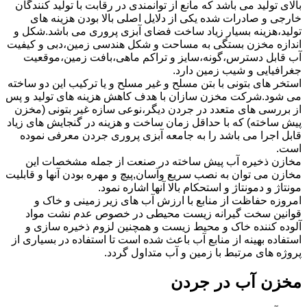
بالای تولید می باشد که مانع از توانمندی در رقابت با تولید کنندگان
خارجی و صادرات شده یکی از دلایل اصلی بالا بودن هزینه های
تولید،هزینه بسیار زیاد ساخت فضای آبزی پروری می باشد.شکل و
اندازه مخزن بستگی به مساحت و شکل هندسی زمین،دبی و کیفیت
آب قابل دسترس،گونه،سایز و تراکم ماهی،بافت زمین،موقعیت
جغرافیایی و شیب زمین دارد.
استخر های بتونی با بتن مسلح و غیر مسلح و یا ترکیب این دو ساخته
می شود.شرکت مخزن سازان با هدف کاهش هزینه های تولید و پس
از بررسی های متعدد در جردن دیگر،نوعی سازه غیر بتونی (مخزن
پیش ساخته) که با حداقل زمان ساخت و هزینه در گنجایش های زیاد
قابل اجرا می باشد را به جامعه آبزی پروری جردن معرفی نموده
است.
مخازن ذخیره آب پیش ساخته در صنعت از جمله مشخصات این
مخازن می توان به نصب سریع وآسان,پیچ و مهره بودن آنها و قابلیت
مونتاژ و دمونتاژ و استحکام بالا آنها اشاره نمود.
امروزه حفاظت از منابع با ارزش آب های زیر زمینی و خاک و
قوانین سخت گیرانه زیست محیطی در خصوص عدم نشت مواد
آلوده کننده خاک و محیط زیست و همچنین لزوم ذخیره سازی و
استفاده بهینه از منابع آب باعث شده است تا استفاده در بسیاری از
پروژه های مرتبط با زمین و آب متداول گردد.
مخزن آب در جردن