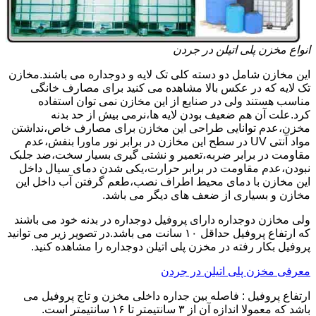
انواع مخزن پلی اتیلن در جردن
این مخازن شامل دو دسته کلی تک لایه و دوجداره می باشند.مخازن
تک لایه که در عکس بالا مشاهده می کنید برای مصارف خانگی
مناسب هستند ولی در صنایع از این مخازن نمی توان استفاده
کرد.علت آن هم ضعیف بودن لایه ها،نرمی بیش از حد بدنه
مخزن،عدم توانایی طراحی این مخازن برای مصارف خاص،نداشتن
مواد آنتی UV در سطح این مخازن در برابر نور ماورا بنفش،عدم
مقاومت در برابر ضربه،تعمیر و نشتی گیری بسیار سخت،ضد جلبک
نبودن،عدم مقاومت در برابر حرارت،یکی شدن دمای سیال داخل
این مخازن با دمای محیط اطراف نصب،طعم گرفتن آب داخل این
مخازن و بسیاری از ضعف های دیگر می باشد.
ولی مخازن دوجداره دارای پروفیل دوجداره در بدنه خود می باشند
که ارتفاع پروفیل حداقل ۱۰ سانت می باشد.در تصویر زیر می توانید
پروفیل بکار رفته در مخزن پلی اتیلن دوجداره را مشاهده کنید.
معرفی مخزن پلی اتیلن در جردن
ارتفاع پروفیل : فاصله بین جداره داخلی مخزن و تاج پروفیل می
باشد که معمولا اندازه آن از ۳ سانتیمتر تا ۱۶ سانتیمتر است.