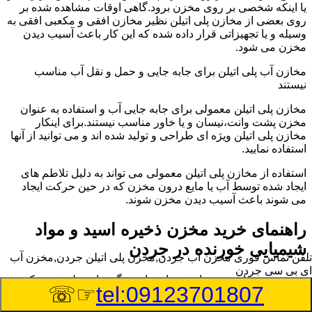
یا اینکه شخصی بر روی مخزن برود.گاهی اوقات مشاهده شده بر
روی بعضی از مخازن پلی اتیلن نظیر مخازن افقی و مکعبی افقی به
وسیله و یا تجهیزاتی قرار داده شده که این کار باعث آسیب دیدن
مخزن می شود.
مخازن آب پلی اتیلن برای جابه جایی و حمل و نقل آب مناسب
نیستند
مخازن پلی اتیلن معمولی برای جابه جایی آب و استفاده به عنوان
مخزن پشت وانت،نیسان و یا خاور مناسب نیستند.برای اینکار
مخازن پلی اتیلن ویژه ای طراحی و تولید شده اند و می توانید از آنها
استفاده نمایید.
استفاده از مخازن پلی اتیلن معمولی می تواند به دلیل تلاطم های
ایجاد شده توسط آب یا مایع درون مخزن که در حین حرکت ایجاد
می شوند باعث آسیب دیدن مخزن شوند.
راهنمای خرید مخزن ذخیره اسید و مواد
شیمیایی خورنده در جردن
تلفن تماس فوری
مخزن آب جردن,مخزن پلی اتیلن جردن,مخزن آب
ای بی سی جردن
مخزن ذخیره اسید و مواد شیمیایی باید به گونه ای تولید شوند که
☞☏
tel:09123701807
بتوانند در برابر چگالی نسبتا بالا و خورندگی انواع اسیدها مقاومت
کافی داشته باشند.به همین دلیل نمی توان در هر مخزنی اسید و مواد