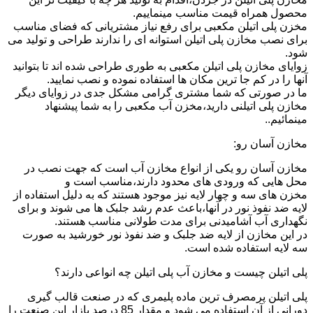
محصول همراه قیمت مناسب مینماییم.
مخزن پلی اتیلن مکعبی برای رفع نیاز مشتریانی که فضای مناسب
برای نصب مخازن پلی اتیلن استوانه ای را ندارند طراحی و تولید می
شود.
زوایای مخازن پلی اتیلن مکعبی به طوری طراحی شده اند تا بتوانید
آنها را در کم جا ترین مکان ها استفاده نموده و نصب نمایید.
ما در صورتی که شما مشتری گرامی مشکل جدی در زوایای دیگر
مخازن پلی اتیلنی دارید،مخزن آب مکعبی را به شما پیشنهاد
مینمائیم..
مخازن آسان رو:
مخازن آسان رو یکی از انواع مخازن آب است که جهت نصب در
محل هایی که ورودی های محدود دارند،مناسب است و
مخزن های سه و چهار لایه نیز موجود هستند که به دلیل استفاده از
لایه ضد نفوذ نور در آنها،باعث عدم رشد جلبک ها می شوند و برای
نگهداری آب آشامیدنی برای مدت طولانی مناسب هستند.
در این مخازن از لایه ضد جلبک و ضد نفوذ نور خورشید به صورت
سه لایه استفاده شده است.
پلی اتیلن چیست و مخازن آب پلی اتیلن چه انواعی دارند؟
پلی اتیلن پرمصرف ترین ماده پلیمری که در صنعت قالب گیری
دورانی از آن استفاده می شود و مقدار 85 درصد بازار این صنعت را