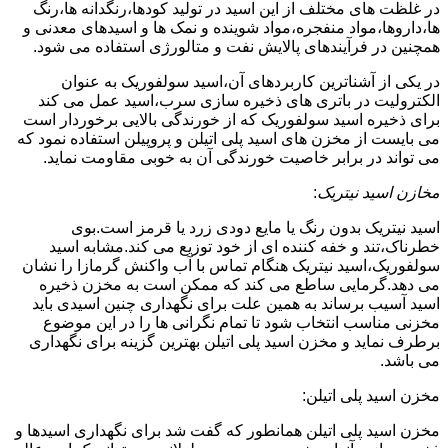
در غلظت های مختلف از این اسید در تولید کودها،رنگدانه ها،رنگ
ها،داروها،مواد منفجره،مواد شوینده و نمک ها و اسیدهای معدنی و
همچنین در فرآیندهای پالایش نفت و متالورژی استفاده می شود.
در یکی از آشناترین کاربردهای آن،اسید سولفوریک به عنوان
الکترولیت در باتری های ذخیره سازی سرب،اسید عمل می کند
برای ذخیره اسید سولفوریک که از خورندگی بالایی برخوردار است
می بایست از مخزن های اسید پلی اتیلن و پروپیلن استفاده نمود که
می تواند در برابر خاصیت خورندگی آن به خوبی مقاومت نماید.
مخازن اسید نیتریک
:
اسید نیتریک بدون رنگ یا مایع دودی زرد یا قرمز است.بوی
خطرناک،تند و خفه کننده ای از خود توزیع می کند.مشابه اسید
سولفوریک،اسید نیتریک هنگام تماس با آب واکنش گرمازا را نشان
می دهد.گرمایی ساطع می کند که ممکن است به مخزن ذخیره
اسید آسیب برساند به همین علت برای نگهداری چنین اسیدی باید
مخزنی مناسب انتخاب شود تا تمام نگرانی ها را در این موضوع
برطرف نماید و مخزن اسید پلی اتیلن بهترین گزینه برای نگهداری
می باشد.
مخزن اسید پلی اتیلن:
مخزن اسید پلی اتیلن همانطور که گفت شد برای نگهداری اسیدها و