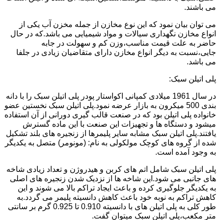
می باشند.
می توان بیان نمود که این نوع مخازن از جمله مخزن آب یکی از
انواع مخازن نگهداری سیالات و مواد شیمیایی می باشد.که در حال
حاضر به علت قیمت مناسب،وزن کم و سهولت در جابه
جایی،نسبت به دیگر انواع مخازن دارای متقاضیان زیادی در جلفا
می باشد.
پلی اتیلن سبک:
در سال 1961 میلادی کمپانی اکواستار پودر پلی اتیلن سبک را با دانه
بندی 500 میکرون به بازار عرضه نمود.پلی اتیلن سبک نخستین عضو
خانواده پلی اتیلن بود که در صنعت قالب گیری دورانی از آن استفاده
میشود و دستگاه ها و تجهیزات این صنعت با این ماده گسترش
یافتند.پلی اتیلن سبک مشابه سایر پلیمرها از زنجیره های بلند تشکیل
شده از گروه های کوچک مولکولی به نام: (مونومر) متصل به یکدیگر
به وجود آمده است.
پلی اتیلن سبک شامل اتم های کربن و هیدروژن و تعداد زیادی شاخه
های جانبی می شود.این شاخه ها از نزدیک شدن زنجیره های اصلی
به یکدیگر جلوگیری کرده و باعث ایجاد تراکم بالا می شوند و این
کاهش تراکم به نوبه خود باعث کاهش دانسیته پلیمر می گردد.به
طور کلی به پلی اتیلن های با دانسیته 0.910 تا 0.925 گرم بر سانتی
متر مکعب،پلی اتیلن سبک میتوان گفت.