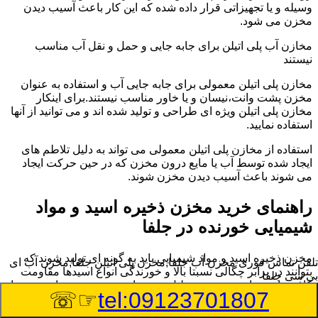
وسیله و یا تجهیزاتی قرار داده شده که این کار باعث آسیب دیدن
مخزن می شود.
مخازن آب پلی اتیلن برای جابه جایی و حمل و نقل آب مناسب
نیستند
مخازن پلی اتیلن معمولی برای جابه جایی آب و استفاده به عنوان
مخزن پشت وانت،نیسان و یا خاور مناسب نیستند.برای اینکار
مخازن پلی اتیلن ویژه ای طراحی و تولید شده اند و می توانید از آنها
استفاده نمایید.
استفاده از مخازن پلی اتیلن معمولی می تواند به دلیل تلاطم های
ایجاد شده توسط آب یا مایع درون مخزن که در حین حرکت ایجاد
می شوند باعث آسیب دیدن مخزن شوند.
راهنمای خرید مخزن ذخیره اسید و مواد
شیمیایی خورنده در جلفا
مخزن ذخیره اسید و مواد شیمیایی باید به گونه ای تولید شوند که
تلفن تماس فوری
مخزن آب جلفا,مخزن پلی اتیلن جلفا,مخزن آب ای
بتوانند در برابر چگالی نسبتا بالا و خورندگی انواع اسیدها مقاومت
بی سی جلفا
کافی داشته باشند.به همین دلیل نمی توان در هر مخزنی اسید و مواد
☞☏
tel:09123701807
شیمیایی را ذخیره کرد.