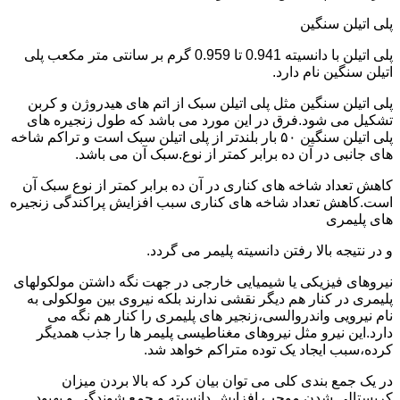
پلی اتیلن سنگین
پلی اتیلن با دانسیته 0.941 تا 0.959 گرم بر سانتی متر مکعب پلی
اتیلن سنگین نام دارد.
پلی اتیلن سنگین مثل پلی اتیلن سبک از اتم های هیدروژن و کربن
تشکیل می شود.فرق در این مورد می باشد که طول زنجیره های
پلی اتیلن سنگین ۵۰ بار بلندتر از پلی اتیلن سبک است و تراکم شاخه
های جانبی در آن ده برابر کمتر از نوع.سبک آن می باشد.
کاهش تعداد شاخه های کناری در آن ده برابر کمتر از نوع سبک آن
است.کاهش تعداد شاخه های کناری سبب افزایش پراکندگی زنجیره
های پلیمری
و در نتیجه بالا رفتن دانسیته پلیمر می گردد.
نیروهای فیزیکی یا شیمیایی خارجی در جهت نگه داشتن مولکولهای
پلیمری در کنار هم دیگر نقشی ندارند بلکه نیروی بین مولکولی به
نام نیرویی واندروالسی،زنجیر های پلیمری را کنار هم نگه می
دارد.این نیرو مثل نیروهای مغناطیسی پلیمر ها را جذب همدیگر
کرده،سبب ایجاد یک توده متراکم خواهد شد.
در یک جمع بندی کلی می توان بیان کرد که بالا بردن میزان
کریستالی شدن موجب افزایش دانسیته و جمع شوندگی و بهبود