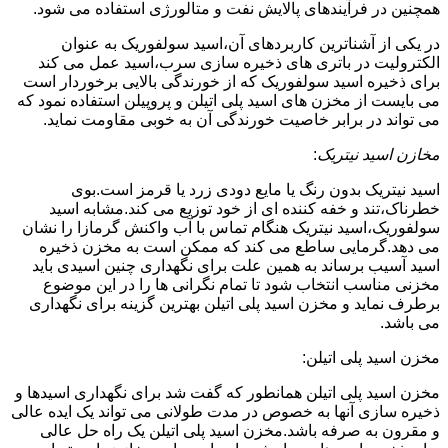
همچنین در فرآیندهای پالایش نفت و متالورژی استفاده می شود.
در یکی از آشناترین کاربردهای آن،اسید سولفوریک به عنوان
الکترولیت در باتری های ذخیره سازی سرب،اسید عمل می کند
برای ذخیره اسید سولفوریک که از خورندگی بالایی برخوردار است
می بایست از مخزن های اسید پلی اتیلن و پروپیلن استفاده نمود که
می تواند در برابر خاصیت خورندگی آن به خوبی مقاومت نماید.
مخازن اسید نیتریک
:
اسید نیتریک بدون رنگ یا مایع دودی زرد یا قرمز است.بوی
خطرناک،تند و خفه کننده ای از خود توزیع می کند.مشابه اسید
سولفوریک،اسید نیتریک هنگام تماس با آب واکنش گرمازا را نشان
می دهد.گرمایی ساطع می کند که ممکن است به مخزن ذخیره
اسید آسیب برساند به همین علت برای نگهداری چنین اسیدی باید
مخزنی مناسب انتخاب شود تا تمام نگرانی ها را در این موضوع
برطرف نماید و مخزن اسید پلی اتیلن بهترین گزینه برای نگهداری
می باشد.
مخزن اسید پلی اتیلن:
مخزن اسید پلی اتیلن همانطور که گفت شد برای نگهداری اسیدها و
ذخیره سازی آنها به خصوص در مدت طولانی می تواند یک ایده عالی
و مقرون به صرفه باشد.مخزن اسید پلی اتیلن یک راه حل عالی