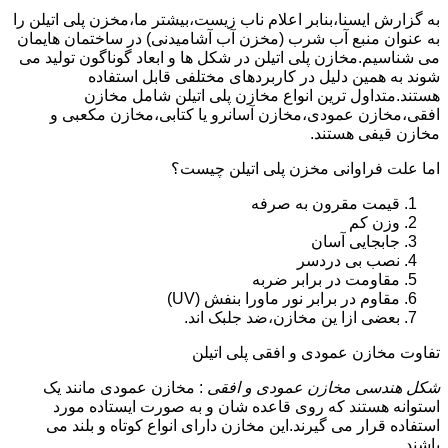
به گزارش ایسنا،بنابر اعلام ناب زیست،بیشتر ما،مخزن پلی اتیلن را
به عنوان منبع آب شرب (مخزن آب آشامیدنی) در ساختمان هایمان
می شناسیم.مخازن پلی اتیلن در شکل ها و ابعاد گوناگون تولید می
شوند به همین دلیل در کاربردهای مختلفی قابل استفاده
هستند.متداول ترین انواع مخازن پلی اتیلن شامل مخازن
افقی،مخازن عمودی،مخازن آسانرو یا کتابی،مخازن مکعبی و
مخازن قیفی هستند.
اما علت فراوانی مخزن پلی اتیلن چیست؟
قیمت مقرون به صرفه
وزن کم
جابجایی آسان
نصب بی دردسر
مقاومت در برابر ضربه
مقاوم در برابر نور ماورا بنفش (UV)
بعضی ازا ین مخازن،ضد جلبک اند.
تفاوت مخازن عمودی و افقی پلی اتیلن
شکل هندسی مخازن عمودی و افقی
: مخازن عمودی مانند یک
استوانه هستند که روی قاعده شان و به صورت ایستاده مورد
استفاده قرار می گیرند.این مخازن دارای انواع کوتاه و بلند می
باشند.