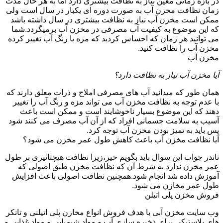
در بازه زمانی معین نیاز به نظافت بیشتری دارد اما به هر حال مدت
زمان نظافت مخزن آب به صورت دوره ای یکبار در سال است ولی
ممکن است مخزن آب نیاز به نظافت بیشتری در سال داشته باشد
که این موضوع به کیفیت آب مصرفی در مخزن آب برمیگردد.شما
می توانید هر زمان که احساس کردید که مزه یا رنگ آب تغییر کرده
مخزن آب را نظافت کنید.
مخزن آب
آیا مخزن آب نیاز به نظافت دارد؟
همان طور که میدانید آب های مصرفی املاح و ذرات معلق دارند که
با عدم توجه به نظافت مخزن آب می تواند مزه و رنگ آب را تغییر
دهند که این موضوع بسیار ناخوشایند است و ممکن است باعث
آسیب به سلامت جسمانی افراد که از آن آب مصرف می کنند شود
پس باید به تمیز بودن مخزن آب توجه کرد.
آیا نظافت مخزن آب باعث کاهش طول عمر مخزن می شود؟
تاندر جواب این سوال باید بگویم خیر،زیرا نظافت هیچتاثیری بر طول
عمر مخزن ندارد به شرط آن که نظافت مخزن طبق اصولی که
آموزش داده شد انجام شود.همچنین نظافت اصولی باعث افزایش
طول عمر مخازن می شود.
فروش مخزن پلی اتیلن
وب سایت مخزن آبی با هدف فروش انواع مخازن پلی اتیلنی و تانکر
های پلاستیکی برای ذخیره سازی آب و مواد شیمیایی و مواد غذایی و