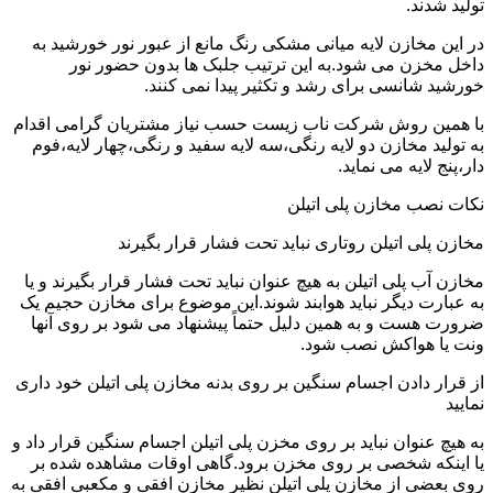
تولید شدند.
در این مخازن لایه میانی مشکی رنگ مانع از عبور نور خورشید به
داخل مخزن می شود.به این ترتیب جلبک ها بدون حضور نور
خورشید شانسی برای رشد و تکثیر پیدا نمی کنند.
با همین روش شرکت ناب زیست حسب نیاز مشتریان گرامی اقدام
به تولید مخازن دو لایه رنگی،سه لایه سفید و رنگی،چهار لایه،فوم
دار،پنج لایه می نماید.
نکات نصب مخازن پلی اتیلن
مخازن پلی اتیلن روتاری نباید تحت فشار قرار بگیرند
مخازن آب پلی اتیلن به هیچ عنوان نباید تحت فشار قرار بگیرند و یا
به عبارت دیگر نباید هوابند شوند.این موضوع برای مخازن حجیم یک
ضرورت هست و به همین دلیل حتماً پیشنهاد می شود بر روی آنها
ونت یا هواکش نصب شود.
از قرار دادن اجسام سنگین بر روی بدنه مخازن پلی اتیلن خود داری
نمایید
به هیچ عنوان نباید بر روی مخزن پلی اتیلن اجسام سنگین قرار داد و
یا اینکه شخصی بر روی مخزن برود.گاهی اوقات مشاهده شده بر
روی بعضی از مخازن پلی اتیلن نظیر مخازن افقی و مکعبی افقی به