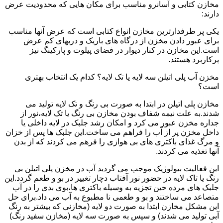
مخازن کتابی و آسانرو مناسب برای مکان هایی که محدودیت عرض
دارند:
یکی پر طرفدارترین مخازن انواع کتابی است که عرض آنها مناسب
برای عبور دادن مخزن از درگاه های باریک و دربهای کم عرض
است.این مخازن در کنار دیوار در فضای پیلوت و پارکینگ نیز
پرکاربرد هستند.
مخزن آب پلی اتیلن سه لایه یا تک لایه؟ کدام یک انتخاب بهتری
است؟
مخازن پلی اتیلن در ابتدا به صورت بی رنگ و تک لایه تولید می
شدند.به علت نیمه شفاف بودن مخازن بی رنگ یا تک لایه،نور از
جداره مخزن عبور می کرد و امکان رشد جلبک در لایه داخلی یا
داخل مخزن پر از آب را فراهم می ساخت.این جلبک ها پس از خزان
و مرگ غذای باکتری های بی هوازی را فرهم می کردند که از بدن
آنها تغذیه می کردند.
این فعالیت بیولوژیک موجب می گردید آب در مخزن پلی اتیلن بی
رنگ یا تاک لایه در حضور نور آفتاب دچار تغییر در بو و طعم گردد.این
جلبک های مرده حین تجزیه به وسیله باکتری ها،بوی بدی را در آب
متصاعد می ساختند و بو و طعمی نا مطبوع به آب می داد.برای حل
این مشکل مخازن ابتدا به صورت دو لایه (مخازنی که بیشتر به رنگ
آبی تولید می شدند) و سپس به صورت سه لایه (مخازن سفید رنگ)