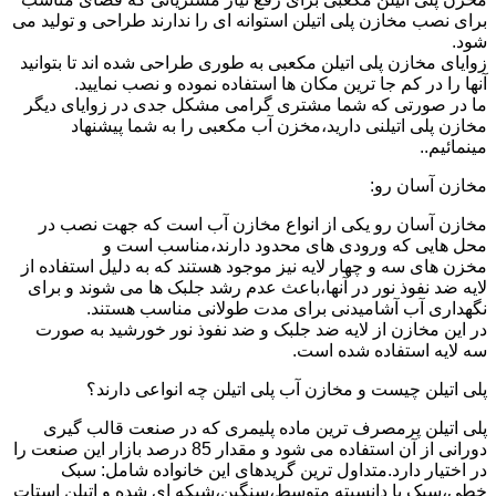
برای نصب مخازن پلی اتیلن استوانه ای را ندارند طراحی و تولید می
شود.
زوایای مخازن پلی اتیلن مکعبی به طوری طراحی شده اند تا بتوانید
آنها را در کم جا ترین مکان ها استفاده نموده و نصب نمایید.
ما در صورتی که شما مشتری گرامی مشکل جدی در زوایای دیگر
مخازن پلی اتیلنی دارید،مخزن آب مکعبی را به شما پیشنهاد
مینمائیم..
مخازن آسان رو:
مخازن آسان رو یکی از انواع مخازن آب است که جهت نصب در
محل هایی که ورودی های محدود دارند،مناسب است و
مخزن های سه و چهار لایه نیز موجود هستند که به دلیل استفاده از
لایه ضد نفوذ نور در آنها،باعث عدم رشد جلبک ها می شوند و برای
نگهداری آب آشامیدنی برای مدت طولانی مناسب هستند.
در این مخازن از لایه ضد جلبک و ضد نفوذ نور خورشید به صورت
سه لایه استفاده شده است.
پلی اتیلن چیست و مخازن آب پلی اتیلن چه انواعی دارند؟
پلی اتیلن پرمصرف ترین ماده پلیمری که در صنعت قالب گیری
دورانی از آن استفاده می شود و مقدار 85 درصد بازار این صنعت را
در اختیار دارد.متداول ترین گریدهای این خانواده شامل: سبک
خطی،سبک با دانسیته متوسط،سنگین،شبکه ای شده و اتیلن استات