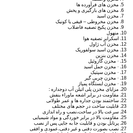
مخزن های فرآورده ها
مخزن های بارگیری و پخش
مخزن اسید
مخزن مخروطی – قیفی یا کونیک
مخزن پکیج تصفیه فاضلاب
منهول
اسکرابر تصفیه هوا
مخزن آب ژاول
مخزن اسید سولفوریک
مخزن بنزین
· مخزن گازوئیل
· مخزن حمل اسید
· مخزن سپتیک
· مخزن چربی گیر
· مخزن ایستگاه پمپاژ
مزایای مخزن پلی اتیلن آب دوجداره :
مقاومت در برابر اشعه ماوراء بنفش
ساختمند بودن جداره ها و عمر طولانی
قابلیت ساخت در حجم های مختلف
سرعت بالا در ساخت،نصب و راه اندازی
مقاومت بالا در برابر خوردگی و مواد شیمیایی
پرتابل بودن و قابلیت جا به جایی پس از نصب
نصب بصورت دفنی و غیر دفنی،عمودی و افقی