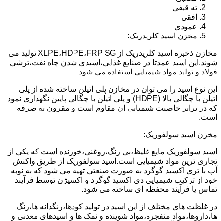
ته قیفی
افقی
عمودی
مخزن اسید کلریدریک:
مخازن ذخیره اسید کلریدریک از XLPE،HDPE،FRP SG تولید می
شوند.این اسید عمدتا در صنایع غذایی،اسیدی شدن چاه نفت،ترشی
فولاد و تولید مواد شیمیایی استفاده می شود.
این نوع اسید را می توان در مخازن پلی اتیلن ساخته شده از پلی
اتیلن با چگالی بالا (HDPE) و پلی اتیلن با چگالی پایین نگهداری نمود
که در برابر خاصیت شیمیایی ان مقاوم است و مقرون به صرفه
است.
مخزن اسید سولفوریک:
اسید سولفوریک مایع غلیظ،بی رنگ،روغنی،خورنده است که یکی از
تجاری ترین مواد شیمیایی است.اسید سولفوریک از طریق واکنش
آب با تری اکسید گوگرد به صورت صنعتی تهیه می شود که به نوبه
خود از ترکیب شیمیایی دی اکسید گوگرد و اکسیژن توسط فرآیند
تماس یا فرآیند محفظه ای ساخته می شود.
در غلظت های مختلف از این اسید در تولید کودها،رنگدانه ها،رنگ
ها،داروها،مواد منفجره،مواد شوینده و نمک ها و اسیدهای معدنی و