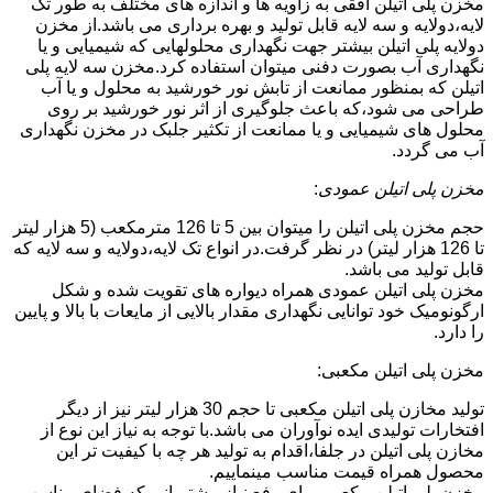
مخزن پلی اتیلن افقی به زاویه ها و اندازه های مختلف به طور تک
لایه،دولایه و سه لایه قابل تولید و بهره برداری می باشد.از مخزن
دولایه پلی اتیلن بیشتر جهت نگهداری محلولهایی که شیمیایی و یا
نگهداری آب بصورت دفنی میتوان استفاده کرد.مخزن سه لایه پلی
اتیلن که بمنظور ممانعت از تابش نور خورشید به محلول و یا آب
طراحی می شود،که باعث جلوگیری از اثر نور خورشید بر روی
محلول های شیمیایی و یا ممانعت از تکثیر جلبک در مخزن نگهداری
آب می گردد.
مخزن پلی اتیلن عمودی
:
حجم مخزن پلی اتیلن را میتوان بین 5 تا 126 مترمکعب (5 هزار لیتر
تا 126 هزار لیتر) در نظر گرفت.در انواع تک لایه،دولایه و سه لایه که
قابل تولید می باشد.
مخزن پلی اتیلن عمودی همراه دیواره های تقویت شده و شکل
ارگونومیک خود توانایی نگهداری مقدار بالایی از مایعات با بالا و پایین
را دارد.
مخزن پلی اتیلن مکعبی:
تولید مخازن پلی اتیلن مکعبی تا حجم 30 هزار لیتر نیز از دیگر
افتخارات تولیدی ایده نوآوران می باشد.با توجه به نیاز این نوع از
مخازن پلی اتیلن در جلفا،اقدام به تولید هر چه با کیفیت تر این
محصول همراه قیمت مناسب مینماییم.
مخزن پلی اتیلن مکعبی برای رفع نیاز مشتریانی که فضای مناسب