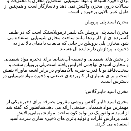
برای ذخیره اسیدها و مواد شیمیایی است.این مخازن با محتویات و
سیالات درون مخزن واکنش نمی دهد و ناسازگار است و همچنین از
طول عمر بالایی برخوردار است.
مخزن اسید پلی پروپیلن:
مخزن اسید پلی پروپیلن،یک پلیمر ترموپلاستیک است که در طیف
گسترده ای از کاربردها مانند ساخت مخازن شیمیایی استفاده می
شود.مخازن پلی پروپیلن در جایی که مایعات با دمای بالا نیاز به
ذخیره یا پردازش دارند ایده آل هستند.
در بخش های شیمیایی و تصفیه آب،تقاضا برای ذخیره مواد شیمیایی
و مخازن اسیدی تهاجمی افزایش یافته است.پلی پروپیلن سفت و
سخت،فاقد بو با قدرت ضربه بالا،مقاوم در برابر اشعه ماوراء بنفش
است و برای بسیاری از کاربردهای صنعتی و ذخیره مواد شیمیایی در
دسترس است.
مخزن اسید فایبرگلاس:
مخزن اسید فایبر گلاس روشی مقرون بصرفه برای ذخیره یکی از
مهمترین مواد شیمیایی صنعتی ارائه می دهد.همانطور که گفته شد
از اسید سولفوریک در تولید کود،ساخت مواد شیمیایی،پالایش
نفت،پردازش فلزات و تولید باتری های ذخیره سازی سرب،اسید
استفاده می گردد.