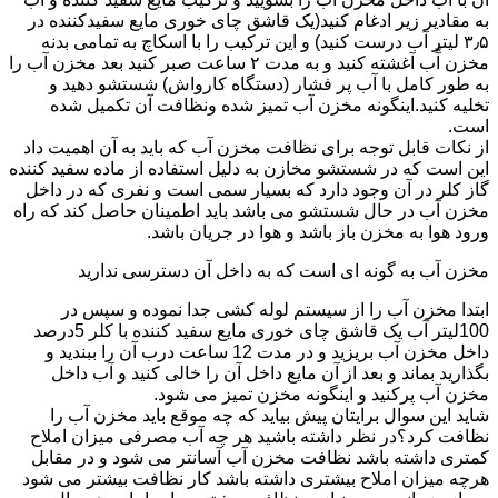
به مقادیر زیر ادغام کنید(یک قاشق چای خوری مایع سفیدکننده در
۳٫۵ لیتر آب درست کنید) و این ترکیب را با اسکاچ به تمامی بدنه
مخزن آّب آغشته کنید و به مدت ۲ ساعت صبر کنید بعد مخزن آب را
به طور کامل با آب پر فشار (دستگاه کارواش) شستشو دهید و
تخلیه کنید.اینگونه مخزن آب تمیز شده ونظافت آن تکمیل شده
است.
از نکات قابل توجه برای نظافت مخزن آب که باید به آن اهمیت داد
این است که در شستشو مخازن به دلیل استفاده از ماده سفید کننده
گاز کلر در آن وجود دارد که بسیار سمی است و نفری که در داخل
مخزن آب در حال شستشو می باشد باید اطمینان حاصل کند که راه
ورود هوا به مخزن باز باشد و هوا در جریان باشد.
مخزن آب به گونه ای است که به داخل آن دسترسی ندارید
ابتدا مخزن آب را از سیستم لوله کشی جدا نموده و سپس در
100لیتر آب یک قاشق چای خوری مایع سفید کننده با کلر 5درصد
داخل مخزن آب بریزید و در مدت 12 ساعت درب آن را ببندید و
بگذارید بماند و بعد از آن مایع داخل آن را خالی کنید و آب داخل
مخزن آب پرکنید و اینگونه مخزن تمیز می شود.
شاید این سوال برایتان پیش بیاید که چه موقع باید مخزن آب را
نظافت کرد؟در نظر داشته باشید هر چه آب مصرفی میزان املاح
کمتری داشته باشد نظافت مخزن آب آسانتر می شود و در مقابل
هرچه میزان املاح بیشتری داشته باشد کار نظافت بیشتر می شود