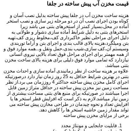
قیمت مخزن آب پیش ساخته در جلفا
هزینه ساخت مخزن آب در جلفا پیش ساخته بدلیل نصب آسان و
کوتاه بودن اجرای نصب آن در دو مرحله زیر سازی و نصب استخر
آماده در محل،بسیار کمتر از استخرهای بتنی می باشد زیرا
استخرهای بتنی به دلیل شرایط آماده سازی دشوار و طولانی به
دلیل اجرای مراحلی نظیر خاکبرداری کف،مخلوط ریزی کف،تهیه
بتن ومیلگرد،هزینه بالای قالب بندی و اجرای بتن و آراما توربندی
وسیستم آن،کف سازی،شیب بندی،حمل ونقل و...همه موارد فوق و
از همه مهمتر برای اجرای مراحل فوق تعداد بالایی نیروی انسانی
نیازدارد که تمامی موارد فوق دلیلی برای هزینه بالای ساخت مخزن
بتنی میباشد.
علاوه بر هزینه ساخت از نظر زمانبندی آماده سازی و احداث مخزن
بتنی در بهترین شرایط حداقل به 25 روز زمان نیاز دارد درصورتیکه
اجرای کامل مخزن پیش ساخته حداکثر 4 روززمان می برد.از نظر
مساحت زمین نیز مخزن پیش ساخته در حداقل متراژ زمین قابل
اجرا میباشند در صورتیکه برای منبع های بتنی مساحت بیشتری از
زمین نیاز میباشد.لازم به ذکر است که افزایش قطر استخر ها یا
افزایش تعداد و نحوه چیدمان در طراحی مخازن پیش ساخته می
تواند مقدار زمین حاشیه استخر ها را کاهش دهد.
برخی از مزایای مخزن پیش ساخته
قابلیت جابجایی و مونتاژ مجدد