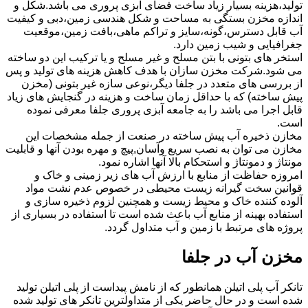
تولید،هزینه بسیار زیاد ساخت فضای آبزی پروری می باشد.شکل و
اندازه مخزن بستگی به مساحت و شکل هندسی زمین،دبی و کیفیت
آب قابل دسترس،گونه،سایز و تراکم ماهی،بافت زمین،موقعیت
جغرافیایی و شیب زمین دارد.
استخر های بتونی با بتن مسلح و غیر مسلح و یا ترکیب این دو ساخته
می شود.شرکت مخزن سازان با هدف کاهش هزینه های تولید و پس
از بررسی های متعدد در جلفا دیگر،نوعی سازه غیر بتونی (مخزن
پیش ساخته) که با حداقل زمان ساخت و هزینه در گنجایش های زیاد
قابل اجرا می باشد را به جامعه آبزی پروری جلفا معرفی نموده
است.
مخازن ذخیره آب پیش ساخته در صنعت از جمله مشخصات این
مخازن می توان به نصب سریع وآسان,پیچ و مهره بودن آنها و قابلیت
مونتاژ و دمونتاژ و استحکام بالا آنها اشاره نمود.
امروزه حفاظت از منابع با ارزش آب های زیر زمینی و خاک و
قوانین سخت گیرانه زیست محیطی در خصوص عدم نشت مواد
آلوده کننده خاک و محیط زیست و همچنین لزوم ذخیره سازی و
استفاده بهینه از منابع آب باعث شده است تا استفاده در بسیاری از
پروژه های مرتبط با زمین و آب متداول گردد.
مخزن آب در جلفا
تانکر آب پلی اتیلن همانطور که از نامش پیداست از پلی اتیلن تولید
شده است و در حال حاضر یکی از متداولترین تانکر های تولید شده