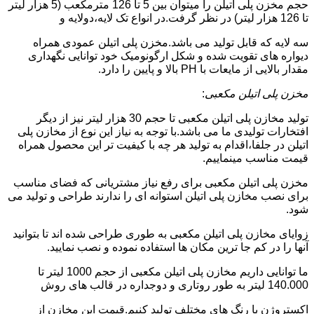
حجم مخزن پلی اتیلن را میتوان بین 5 تا 126 مترمکعب (5 هزار لیتر
تا 126 هزار لیتر) در نظر گرفت.در انواع تک لایه،دولایه و
سه لایه که قابل تولید می باشد.مخزن پلی اتیلن عمودی همراه
دیواره های تقویت شده و شکل ارگونومیک خود توانایی نگهداری
مقدار بالایی از مایعات با PH بالا و پایین را دارد.
مخزن پلی اتیلن مکعبی
:
تولید مخازن پلی اتیلن مکعبی تا حجم 30 هزار لیتر نیز از دیگر
افتخارات تولیدی ما می باشد.با توجه به نیاز این نوع از مخازن پلی
اتیلن در جلفا،اقدام به تولید هر چه با کیفیت تر این محصول همراه
قیمت مناسب مینماییم.
مخزن پلی اتیلن مکعبی برای رفع نیاز مشتریانی که فضای مناسب
برای نصب مخازن پلی اتیلن استوانه ای را ندارند طراحی و تولید می
شود.
زوایای مخازن پلی اتیلن مکعبی به طوری طراحی شده اند تا بتوانید
آنها را در کم جا ترین مکان ها استفاده نموده و نصب نمایید.
ما توانایی داریم مخازن پلی اتیلن مکعبی از حجم 1000 لیتر تا
140.000 لیتر به طور روتاری و دوجداره در قالب های روش
اکستروژن با رنگ های مختلف تولید کنیم.قیمت این مخازن از