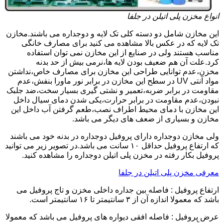
انواع مخزن پلی اتیلن در جلفا
این مخازن شامل دو دسته کلی تک لایه و دوجداره می باشند.مخازن
تک لایه که در عکس بالا مشاهده می کنید برای مصارف خانگی
مناسب هستند ولی در صنایع از این مخازن نمی توان استفاده
کرد.علت آن هم ضعیف بودن لایه ها،نرمی بیش از حد بدنه
مخزن،عدم توانایی طراحی این مخازن برای مصارف خاص،نداشتن
مواد آنتی UV در سطح این مخازن در برابر نور ماورا بنفش،عدم
مقاومت در برابر ضربه،تعمیر و نشتی گیری بسیار سخت،ضد جلبک
نبودن،عدم مقاومت در برابر حرارت،یکی شدن دمای سیال داخل
این مخازن با دمای محیط اطراف نصب،طعم گرفتن آب داخل این
مخازن و بسیاری از ضعف های دیگر می باشد.
ولی مخازن دوجداره دارای پروفیل دوجداره در بدنه خود می باشند
که ارتفاع پروفیل حداقل ۱۰ سانت می باشد.در تصویر زیر می توانید
پروفیل بکار رفته در مخزن پلی اتیلن دوجداره را مشاهده کنید.
معرفی مخزن پلی اتیلن در جلفا
ارتفاع پروفیل : فاصله بین جداره داخلی مخزن و تاج پروفیل می
باشد که معمولا اندازه آن از ۳ سانتیمتر تا ۱۶ سانتیمتر است.
عرض پروفیل : فاصله افقی دیواره های پروفیل می باشد که معمولا