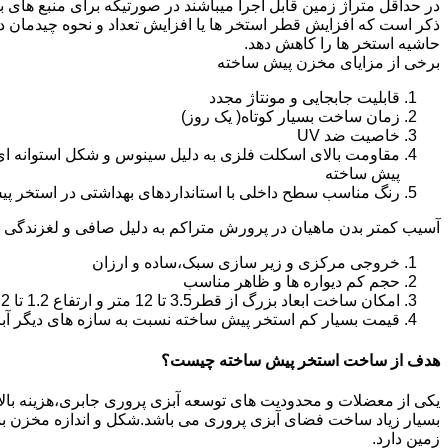
در حداقل متراژ زمین قابل اجرا میباشند در صورتیکه برای منبع های ب
ذکر است که افزایش قطر استخر ها یا افزایش تعداد و نحوه چیدمان 
حاشیه استخر ها را کاهش دهد.
برخی از مزایای مخزن پیش ساخته
قابلیت جابجایی و مونتاژ مجدد
زمان ساخت بسیار کوتاه( یک روز)
خاصیت ضد UV
مقاومت بالای اسکلت فلزی به دلیل سینوس و شکل استوانه ای
پیش ساخته
رنگ مناسب سطح داخلی با استانداردهای بهداشتی در استخر پ
آسیب کمتر بدن ماهیان در پرورش متراکم به دلیل صافی و لغزندگی 
خروجی مرکزی و زیر سازی سبک،ساده و ارزان
حجم کم دیواره ها و ظاهر مناسب
امکان ساخت ابعاد بزرگ از قطر3.5 تا 12 متر و ارتفاع 1.2 تا 2.2 متر
قیمت بسیار کم استخر پیش ساخته نسبت به سازه های دیگر آب
هدف از ساخت استخر پیش ساخته چیست؟
یکی از معضلات و محدودیت های توسعه آبزی پروری جابری،هزینه بالای ت
بسیار زیاد ساخت فضای آبزی پروری می باشد.شکل و اندازه مخزن 
زمین دارد.