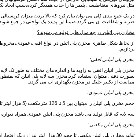
مثل نیروهای مغناطیسی پلیمر ها را جذب همدیگر کرده،سبب ایجاد یک 
در یک جمع بندی کلی می توان بیان کرد که بالا بردن میزان کریست
ضربه و شفافیت آن می گردد.ضمناً این پدیده یک نواختی در جمع شوند
مخازن پلی اتیلن در چه مدل هایی تولید می شوند؟
از لحاظ شکل ظاهری مخزن پلی اتیلن در انواع افقی،عمودی،مخروطی،مک
پردازیم.
مخزن پلی اتیلنی افقی:
مخزن پلی اتیلن افقی به زاویه ها و اندازه های مختلف به طور تک لایه،
بصورت دفنی میتوان استفاده کرد.مخزن سه لایه پلی اتیلن که بمنظور
ممانعت از تکثیر جلبک در مخزن نگهداری آب می گردد.
مخزن پلی اتیلن عمودی:
حجم مخزن پلی اتیلن را میتوان بین 5 تا 126 مترمکعب (5 هزار لیتر تا 126 هزار لیتر) در نظر گرفت.در انواع تک لایه،دولایه و
سه لایه که قابل تولید می باشد.مخزن پلی اتیلن عمودی همراه دیواره های تقویت شد
مخزن پلی اتیلن مکعبی
:
تولید مخازن پلی اتیلن مکعبی تا حجم 