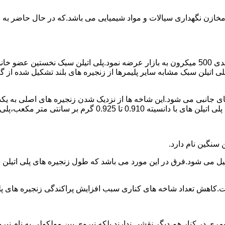
اع مخازن نگهداری سیالات و مواد شیمیایی می باشد.که در حال حاضر 
در سال 1961 میلادی کمپانی اکواستار پودر پلی اتیلن سبک را با دانه بندی 500 میکرون به بازار عرض
لی اتیلن سبک مشابه سایر پلیمرها از زنجیره های بلند تشکیل شده از گ
ی جانبی می شود.این شاخه ها از نزدیک شدن زنجیره های اصلی به یکدی
سانتی متر مکعب،پلی اتیلن سبک میتوان گفت.
ست.کاهش تعداد شاخه های کناری سبب افزایش پراکندگی زنجیره های پ
ی در کنار هم دیگر نقشی ندارند بلکه نیروی بین مولکولی به نام نیروی