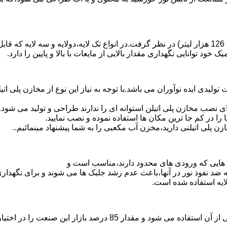
د توانایی نگهداری مقدار بالایی از مایعات با بالا و پایین را دارد.
30 هزار لیتر نیز از دیگر افتخارات تولیدی ایده نوآوران می باشد.با توجه به نیاز این نوع
 نصب مخازن پلی اتیلن استوانه ای را ندارند طراحی و تولید می شود.
 را در کم جا ترین مکان ها استفاده نموده و نصب نمایید.
لی اتیلنی دارید،مخزن آب مکعبی را به شما پیشنهاد مینمائیم..
هایی که ورودی های محدود دارند،مناسب است و
ایه ضد نفوذ نور در آنها،باعث عدم رشد جلبک ها می شوند و برای نگه
ایه استفاده شده است.
پلی اتیلن پرمصرف ترین ماده پلیمری که در صنعت قالب گیری دورانی ا