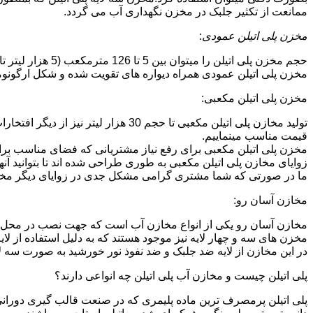
ممانعت از تکثیر جلبک در مخزن نگهداری آب می گردد.
مخزن پلی اتیلن عمودی
:
حجم مخزن پلی اتیلن را میتوان بین 5 تا 126 مترمکعب (5 هزار لیتر تا 126 هزار لیتر) در نظر گرفت.در انواع تک لایه،دولایه و سه لایه که قابل تولید می باشد.
مخزن پلی اتیلن عمودی همراه دیواره های تقویت شده و شکل ارگونومیک خو
مخزن پلی اتیلن مکعبی:
تولید مخازن پلی اتیلن مکعبی تا حجم 
قیمت مناسب مینماییم.
مخزن پلی اتیلن مکعبی برای رفع نیاز مشتریانی که فضای مناسب برای
زوایای مخازن پلی اتیلن مکعبی به طوری طراحی شده اند تا بتوانید آنها
ما در صورتی که شما مشتری گرامی مشکل جدی در زوایای دیگر مخازن پ
مخازن آسان رو:
مخازن آسان رو یکی از انواع مخازن آب است که جهت نصب در محل 
مخزن های سه و چهار لایه نیز موجود هستند که به دلیل استفاده از ل
در این مخازن از لایه ضد جلبک و ضد نفوذ نور خورشید به صورت سه ل
پلی اتیلن چیست و مخازن آب پلی اتیلن چه انواعی دارند؟