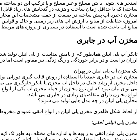
استخر های بتونی با بتن مسلح و غیر مسلح و یا ترکیب این دو ساخت
ساخته) که با حداقل زمان ساخت و هزینه در گنجایش های زیاد قابل ا
مخازن ذخیره آب پیش ساخته در صنعت از جمله مشخصات این مخازن می تو
امروزه حفاظت از منابع با ارزش آب های زیر زمینی و خاک و قوانی
منابع آب باعث شده است تا استفاده در بسیاری از پروژه های مرتبط ب
مخزن آب در جابری
تانکر آب پلی اتیلن همانطور که از نامش پیداست از پلی اتیلن تولید 
ارزان تر است و در برابر خوردگی و زنگ زدگی نیز مقاوم است اما در
یک مخزن آب پلی اتیلن در تهران
مخازن آب در جابری عمدتاً با استفاده از روش قالب گیری دورانی تول
داخل مخزن از رشد جلبک در داخل آب مخزن یا تانکر جلوگیری می نمای
می توان بیان نمود که این نوع مخازن از جمله مخزن آب یکی از انو
انواع مخازن دارای متقاضیان زیادی در جابری می باشد.
مخازن پلی اتیلن در چه مدل هایی تولید می شوند؟
از لحاظ شکل ظاهری مخزن پلی اتیلن در انواع افقی،عمودی،مخروطی،مک
مخزن پلی اتیلنی افقی
:
مخزن پلی اتیلن افقی به زاویه ها و اندازه های مختلف به طور تک لایه،
بصورت دفنی میتوان استفاده کرد.مخزن سه لایه پلی اتیلن که بمنظور