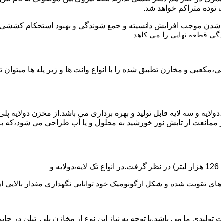
توده متراکم خواهد شد.
الی شدن موجب افزایش دانسیته و جمع شوندگی و بهبود استحکام کشش
گی قطعه نهایی را می کاهد.
عبی و مخازن تطبیق شده را با انواع وانت ها و زیر پله ها میتوان 
دولایه و سه لایه قابل تولید و بهره برداری می باشد.از مخزن دولایه پ
 ممانعت از تابش نور خورشید به محلول و یا آب طراحی می شود،که با
ه و شکل ارگونومیک خود توانایی نگهداری مقدار بالایی از مایعات با PH بالا و پا
30 هزار لیتر نیز از دیگر افتخارات تولیدی ما می باشد.با توجه به نیاز این نوع از مخازن