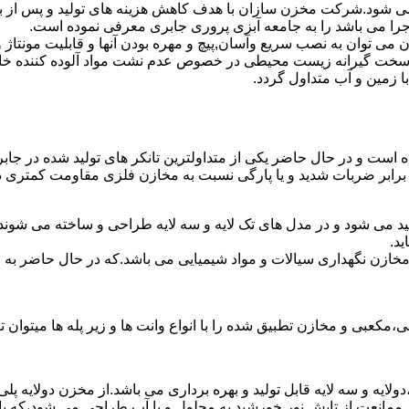
ه می شود.شرکت مخزن سازان با هدف کاهش هزینه های تولید و پس از 
جرا می باشد را به جامعه آبزی پروری جابری معرفی نموده است.
ان به نصب سریع وآسان,پیچ و مهره بودن آنها و قابلیت مونتاژ و دمون
ن سخت گیرانه زیست محیطی در خصوص عدم نشت مواد آلوده کننده خاک
ا زمین و آب متداول گردد.
شده است و در حال حاضر یکی از متداولترین تانکر های تولید شده در جاب
 برابر ضربات شدید و یا پارگی نسبت به مخازن فلزی مقاومت کمتری دا
ید می شود و در مدل های تک لایه و سه لایه طراحی و ساخته می شوند.
د.
اع مخازن نگهداری سیالات و مواد شیمیایی می باشد.که در حال حاضر 
عبی و مخازن تطبیق شده را با انواع وانت ها و زیر پله ها میتوان ت
دولایه و سه لایه قابل تولید و بهره برداری می باشد.از مخزن دولایه پ
 ممانعت از تابش نور خورشید به محلول و یا آب طراحی می شود،که با