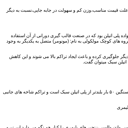
به علت قیمت مناسب،وزن کم و سهولت در جابه جایی،نسبت به دیگر
ه نمود.پلی اتیلن سبک نخستین عضو خانواده پلی اتیلن بود که در صنعت قالب گیری دورانی از آن استفاده
روه های کوچک مولکولی به نام: (مونومر) متصل به یکدیگر به وجود
گر جلوگیری کرده و باعث ایجاد تراکم بالا می شوند و این کاهش
پلی اتیلن سنگین مثل پلی اتیلن سبک از اتم های هیدروژن و کربن تشکیل می شود.فرق در این مورد می باشد که طول زنجیره های پلی اتیلن سنگین ۵۰ بار بلندتر از پلی اتیلن سبک است و تراکم شاخه های جانبی
لیمری
ی واندروالسی،زنجیر های پلیمری را کنار هم نگه می دارد.این نیرو