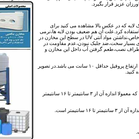
رزان عزیز قرار بگیرد.
 لایه که در عکس بالا مشاهده می کنید برای
ستفاده کرد.علت آن هم ضعیف بودن لایه ها،نرمی
بیش از حد بدنه مخزن،عدم توانایی طراحی این مخازن برای مصارف خاص،نداشتن مواد آنتی UV در سطح این مخازن در
یری بسیار سخت،ضد جلبک نبودن،عدم مقاومت در
اطراف نصب،طعم گرفتن آب داخل این مخازن و
ولی مخازن دوجداره دارای پروفیل دوجداره در بدنه خود می باشند که ارتفاع پروفیل حداقل ۱۰ سانت می باشد.در تصویر
 کنید.
ارتفاع پروفیل : فاصله بین جداره داخلی مخزن و تاج پروفیل می باشد که معمولا اندازه آن از ۳ سانتیمتر تا ۱۶ سانتیمتر
سانتیمتر است.