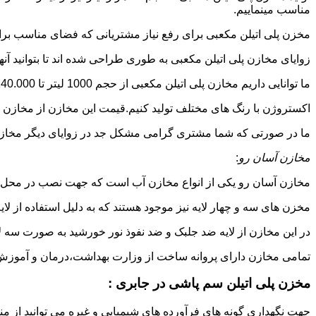
مناسب مینماییم.
مخزن پلی اتیلن مکعبی برای رفع نیاز مشتریانی که فضای مناسب برای
زوایای مخازن پلی اتیلن مکعبی به طوری طراحی شده اند تا بتوانید آنها
ما توانایی داریم مخازن پلی اتیلن مکعبی از حجم 1000 لیتر تا 140.000 لیتر به طور روتاری و دوجداره در قالب های روش
اکستروژن با رنگ های مختلف تولید کنیم.قیمت این مخازن از مخازن ا
ما در صورتی که شما مشتری گرامی مشکل جد در زوایای دیگر مخازن پل
مخازن آسان رو
:
مخازن آسان رو یکی از انواع مخازن آب است که جهت نصب در محل 
مخزن های سه و چهار لایه نیز موجود هستند که به دلیل استفاده از ل
در این مخازن از لایه ضد جلبک و ضد نفوذ نور خورشید به صورت سه ل
تمامی مخازن دارای پروانه ساخت از وزارت بهداشت،درمان و آموزش پزشکی هستند و از موا
مخزن پلی اتیلن سم پاشی در جابری :
جهت نگهداری گونه های فرآورده های شیمیایی و غیره می توانید از منب