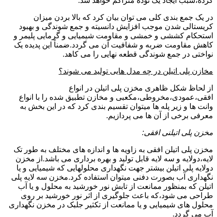
کرده،سبب ایجاد یک توده متراکم خواهد شد.
در یک جمع بندی کلی می توان بیان کرد که بالا بردن میزان
کریستالی شدن موجب افزایش دانسیته و جمع شوندگی و بهبود
استحکام کششی و خمشی و مقاومت شیمیایی و گرمایی پلیمر و
کاهش مقاومت ضربه و شفافیت آن می گردد.ضمناً این پدیده یک
نواختی در جمع شوندگی قطعه نهایی را می کاهد.
مخازن پلی اتیلن در چه مدل هایی تولید می شوند؟
از لحاظ شکل ظاهری مخزن پلی اتیلن در انواع
افقی،عمودی،مخروطی،مکعبی و مخازن تطبیق شده را با انواع
وانت ها و زیر پله ها میتوان تقسیم بندی کرد که در این بخش به
معرفی برخی از آن ها می پردازیم.
مخزن پلی اتیلنی افقی:
مخزن پلی اتیلن افقی به زاویه ها و اندازه های مختلف به طور تک
لایه،دولایه و سه لایه قابل تولید و بهره برداری می باشد.از مخزن
دولایه پلی اتیلن بیشتر جهت نگهداری محلولهایی که شیمیایی و یا
نگهداری آب بصورت دفنی میتوان استفاده کرد.مخزن سه لایه پلی
اتیلن که بمنظور ممانعت از تابش نور خورشید به محلول و یا آب
طراحی می شود،که باعث جلوگیری از اثر نور خورشید بر روی
محلول های شیمیایی و یا ممانعت از تکثیر جلبک در مخزن نگهداری
آب می گردد.