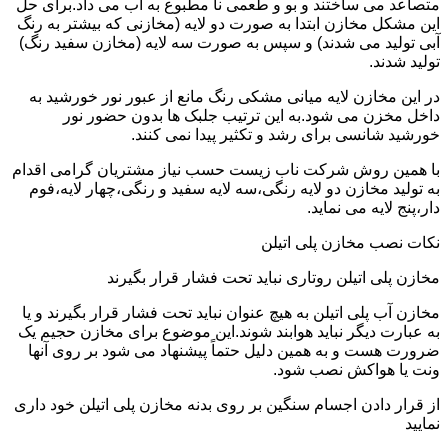
متصاعد می ساختند و بو و طعمی نا مطبوع به آب می داد.برای حل
این مشکل مخازن ابتدا به صورت دو لایه (مخازنی که بیشتر به رنگ
آبی تولید می شدند) و سپس به صورت سه لایه (مخازن سفید رنگ)
تولید شدند.
در این مخازن لایه میانی مشکی رنگ مانع از عبور نور خورشید به
داخل مخزن می شود.به این ترتیب جلبک ها بدون حضور نور
خورشید شانسی برای رشد و تکثیر پیدا نمی کنند.
با همین روش شرکت ناب زیست حسب نیاز مشتریان گرامی اقدام
به تولید مخازن دو لایه رنگی،سه لایه سفید و رنگی،چهار لایه،فوم
دار،پنج لایه می نماید.
نکات نصب مخازن پلی اتیلن
مخازن پلی اتیلن روتاری نباید تحت فشار قرار بگیرند
مخازن آب پلی اتیلن به هیچ عنوان نباید تحت فشار قرار بگیرند و یا
به عبارت دیگر نباید هوابند شوند.این موضوع برای مخازن حجیم یک
ضرورت هست و به همین دلیل حتماً پیشنهاد می شود بر روی آنها
ونت یا هواکش نصب شود.
از قرار دادن اجسام سنگین بر روی بدنه مخازن پلی اتیلن خود داری
نمایید