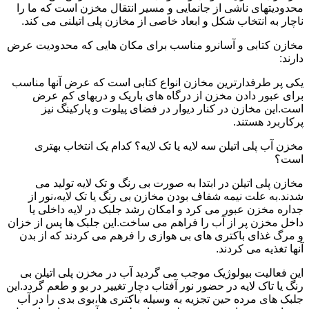
محدودیتهای ناشی از جانمایی و مسیر انتقال مخزن است که ما را
ناچار به انتخاب شکل و ابعاد خاصی از مخازن پلی اتیلنی می کند.
مخازن کتابی و آسانرو مناسب برای مکان هایی که محدودیت عرض
دارند:
یکی پر طرفدارترین مخازن انواع کتابی است که عرض آنها مناسب
برای عبور دادن مخزن از درگاه های باریک و دربهای کم عرض
است.این مخازن در کنار دیوار در فضای پیلوت و پارکینگ نیز
پرکاربرد هستند.
مخزن آب پلی اتیلن سه لایه یا تک لایه؟ کدام یک انتخاب بهتری
است؟
مخازن پلی اتیلن در ابتدا به صورت بی رنگ و تک لایه تولید می
شدند.به علت نیمه شفاف بودن مخازن بی رنگ یا تک لایه،نور از
جداره مخزن عبور می کرد و امکان رشد جلبک در لایه داخلی یا
داخل مخزن پر از آب را فراهم می ساخت.این جلبک ها پس از خزان
و مرگ غذای باکتری های بی هوازی را فرهم می کردند که از بدن
آنها تغذیه می کردند.
این فعالیت بیولوژیک موجب می گردید آب در مخزن پلی اتیلن بی
رنگ یا تاک لایه در حضور نور آفتاب دچار تغییر در بو و طعم گردد.این
جلبک های مرده حین تجزیه به وسیله باکتری ها،بوی بدی را در آب