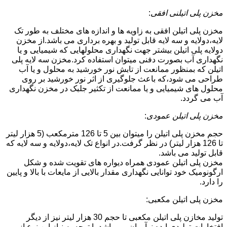
مخزن پلی اتیلنی افقی
:
مخزن پلی اتیلن افقی به زاویه ها و اندازه های مختلف به طور تک
لایه،دولایه و سه لایه قابل تولید و بهره برداری می باشد.از مخزن
دولایه پلی اتیلن بیشتر جهت نگهداری محلولهایی که شیمیایی و یا
نگهداری آب بصورت دفنی میتوان استفاده کرد.مخزن سه لایه پلی
اتیلن که بمنظور ممانعت از تابش نور خورشید به محلول و یا آب
طراحی می شود،که باعث جلوگیری از اثر نور خورشید بر روی
محلول های شیمیایی و یا ممانعت از تکثیر جلبک در مخزن نگهداری
آب می گردد.
مخزن پلی اتیلن عمودی
:
حجم مخزن پلی اتیلن را میتوان بین 5 تا 126 مترمکعب (5 هزار لیتر
تا 126 هزار لیتر) در نظر گرفت.در انواع تک لایه،دولایه و سه لایه که
قابل تولید می باشد.
مخزن پلی اتیلن عمودی همراه دیواره های تقویت شده و شکل
ارگونومیک خود توانایی نگهداری مقدار بالایی از مایعات با بالا و پایین
را دارد.
مخزن پلی اتیلن مکعبی:
تولید مخازن پلی اتیلن مکعبی تا حجم 30 هزار لیتر نیز از دیگر
افتخارات تولیدی ایده نوآوران می باشد.با توجه به نیاز این نوع از