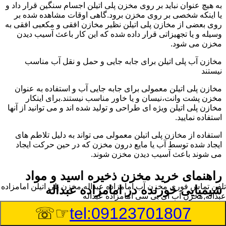
به هیچ عنوان نباید بر روی مخزن پلی اتیلن اجسام سنگین قرار داد و
یا اینکه شخصی بر روی مخزن برود.گاهی اوقات مشاهده شده بر
روی بعضی از مخازن پلی اتیلن نظیر مخازن افقی و مکعبی افقی به
وسیله و یا تجهیزاتی قرار داده شده که این کار باعث آسیب دیدن
مخزن می شود.
مخازن آب پلی اتیلن برای جابه جایی و حمل و نقل آب مناسب
نیستند
مخازن پلی اتیلن معمولی برای جابه جایی آب و استفاده به عنوان
مخزن پشت وانت،نیسان و یا خاور مناسب نیستند.برای اینکار
مخازن پلی اتیلن ویژه ای طراحی و تولید شده اند و می توانید از آنها
استفاده نمایید.
استفاده از مخازن پلی اتیلن معمولی می تواند به دلیل تلاطم های
ایجاد شده توسط آب یا مایع درون مخزن که در حین حرکت ایجاد
می شوند باعث آسیب دیدن مخزن شوند.
راهنمای خرید مخزن ذخیره اسید و مواد
تلفن تماس فوری
مخزن آب امامزاده عبداله,مخزن پلی اتیلن امامزاده
شیمیایی خورنده در امامزاده عبداله
عبداله,مخزن آب ای بی سی امامزاده عبداله
☞☏
tel:09123701807
مخزن ذخیره اسید و مواد شیمیایی باید به گونه ای تولید شوند که
بتوانند در برابر چگالی نسبتا بالا و خورندگی انواع اسیدها مقاومت