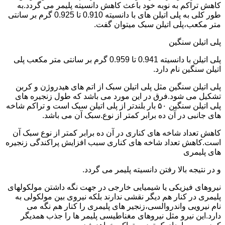
کاهش تراکم به نوبه خود باعث کاهش دانسیته پلیمر می گردد.به
طور کلی به پلی اتیلن های با دانسیته 0.910 تا 0.925 گرم بر سانتی
متر مکعب،پلی اتیلن سبک میتوان گفت.
پلی اتیلن سنگین
پلی اتیلن با دانسیته 0.941 تا 0.959 گرم بر سانتی متر مکعب پلی
اتیلن سنگین نام دارد.
پلی اتیلن سنگین مثل پلی اتیلن سبک از اتم های هیدروژن و کربن
تشکیل می شود.فرق در این مورد می باشد که طول زنجیره های
پلی اتیلن سنگین ۵۰ بار بلندتر از پلی اتیلن سبک است و تراکم شاخه
های جانبی در آن ده برابر کمتر از نوع.سبک آن می باشد.
کاهش تعداد شاخه های کناری در آن ده برابر کمتر از نوع سبک آن
است.کاهش تعداد شاخه های کناری سبب افزایش پراکندگی زنجیره
های پلیمری
و در نتیجه بالا رفتن دانسیته پلیمر می گردد.
نیروهای فیزیکی یا شیمیایی خارجی در جهت نگه داشتن مولکولهای
پلیمری در کنار هم دیگر نقشی ندارند بلکه نیروی بین مولکولی به
نام نیرویی واندروالسی،زنجیر های پلیمری را کنار هم نگه می
دارد.این نیرو مثل نیروهای مغناطیسی پلیمر ها را جذب همدیگر