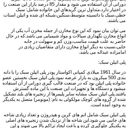
دورانی از آن استفاده می شود و مقدار 85 درصد بازار این صنعت را
در اختیار دارد.متداول ترین گریدهای این خانواده شامل: سبک
خطی،سبک با دانسیته متوسط،سنگین،شبکه ای شده و اتیلن استات
می باشند.
می توان بیان نمود که این نوع مخازن از جمله مخزن آب یکی از
انواع مخازن نگهداری سیالات و مواد شیمیایی می باشد.که در حال
حاضر به علت قیمت مناسب،وزن کم و سهولت در جابه
جایی،نسبت به دیگر انواع مخازن دارای متقاضیان زیادی در
امامزاده عبداله می باشد.
پلی اتیلن سبک:
در سال 1961 میلادی کمپانی اکواستار پودر پلی اتیلن سبک را با دانه
بندی 500 میکرون به بازار عرضه نمود.پلی اتیلن سبک نخستین عضو
خانواده پلی اتیلن بود که در صنعت قالب گیری دورانی از آن استفاده
میشود و دستگاه ها و تجهیزات این صنعت با این ماده گسترش
یافتند.پلی اتیلن سبک مشابه سایر پلیمرها از زنجیره های بلند تشکیل
شده از گروه های کوچک مولکولی به نام: (مونومر) متصل به یکدیگر
به وجود آمده است.
پلی اتیلن سبک شامل اتم های کربن و هیدروژن و تعداد زیادی شاخه
های جانبی می شود.این شاخه ها از نزدیک شدن زنجیره های اصلی
به یکدیگر جلوگیری کرده و باعث ایجاد تراکم بالا می شوند و این