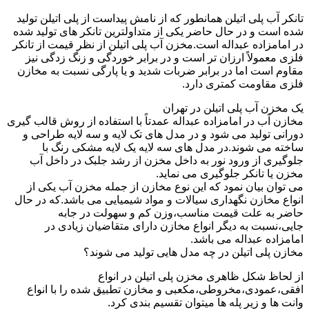
تانکر آب پلی اتیلن همانطور که از نامش پیداست از پلی اتیلن تولید
شده است و در حال حاضر یکی از متداولترین تانکر های تولید شده
در امامزاده عبداله است.مخزن آب پلی اتیلن از نظر قیمت از تانکر
فلزی معمولاً ارزان تر است و در برابر خوردگی و زنگ زدگی نیز
مقاوم است اما در برابر ضربات شدید و یا پارگی نسبت به مخازن
فلزی مقاومت کمتری دارد.
یک مخزن آب پلی اتیلن در تهران
مخازن آب در امامزاده عبداله عمدتاً با استفاده از روش قالب گیری
دورانی تولید می شود و در مدل های تک لایه و سه لایه طراحی و
ساخته می شوند.در مدل های سه لایه یک لایه مشکی رنگ با
جلوگیری از ورود نور به داخل مخزن از رشد جلبک در داخل آب
مخزن یا تانکر جلوگیری می نماید.
می توان بیان نمود که این نوع مخازن از جمله مخزن آب یکی از
انواع مخازن نگهداری سیالات و مواد شیمیایی می باشد.که در حال
حاضر به علت قیمت مناسب،وزن کم و سهولت در جابه
جایی،نسبت به دیگر انواع مخازن دارای متقاضیان زیادی در
امامزاده عبداله می باشد.
مخازن پلی اتیلن در چه مدل هایی تولید می شوند؟
از لحاظ شکل ظاهری مخزن پلی اتیلن در انواع
افقی،عمودی،مخروطی،مکعبی و مخازن تطبیق شده را با انواع
وانت ها و زیر پله ها میتوان تقسیم بندی کرد.