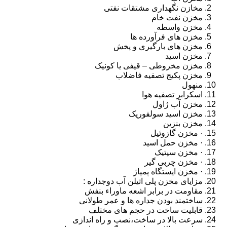
مخازن نگهداری مشتقات نفتی
مخزن نفت خام
مخزن واسطه
مخزن های فرآورده ها
مخزن های بارگیری و پخش
مخزن اسید
مخزن مخروطی – قیفی یا کونیک
مخزن پکیج تصفیه فاضلاب
منهول
اسکرابر تصفیه هوا
مخزن آب ژاول
مخزن اسید سولفوریک
مخزن بنزین
· مخزن گازوئیل
· مخزن حمل اسید
· مخزن سپتیک
· مخزن چربی گیر
· مخزن ایستگاه پمپاژ
مزایای مخزن پلی اتیلن آب دوجداره :
مقاومت در برابر اشعه ماوراء بنفش
ساختمند بودن جداره ها و عمر طولانی
قابلیت ساخت در حجم های مختلف
سرعت بالا در ساخت،نصب و راه اندازی