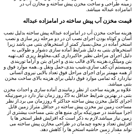
زمینه طراحی و ساخت مخزن پیش ساخته و مخازن آب در
امامزاده عبداله میباشد.
قیمت مخزن آب پیش ساخته در امامزاده عبداله
هزینه ساخت مخزن آب در امامزاده عبداله پیش ساخته بدلیل نصب
آسان و کوتاه بودن اجرای نصب آن در دو مرحله زیر سازی و نصب
استخر آماده در محل،بسیار کمتر از استخرهای بتنی می باشد زیرا
استخرهای بتنی به دلیل شرایط آماده سازی دشوار و طولانی به
دلیل اجرای مراحلی نظیر خاکبرداری کف،مخلوط ریزی کف،تهیه
بتن ومیلگرد،هزینه بالای قالب بندی و اجرای بتن و آراما توربندی
وسیستم آن،کف سازی،شیب بندی،حمل ونقل و...همه موارد فوق و
از همه مهمتر برای اجرای مراحل فوق تعداد بالایی نیروی انسانی
نیازدارد که تمامی موارد فوق دلیلی برای هزینه بالای ساخت مخزن
بتنی میباشد.
علاوه بر هزینه ساخت از نظر زمانبندی آماده سازی و احداث مخزن
بتنی در بهترین شرایط حداقل به 25 روز زمان نیاز دارد درصورتیکه
اجرای کامل مخزن پیش ساخته حداکثر 4 روززمان می برد.از نظر
مساحت زمین نیز مخزن پیش ساخته در حداقل متراژ زمین قابل
اجرا میباشند در صورتیکه برای منبع های بتنی مساحت بیشتری از
زمین نیاز میباشد.لازم به ذکر است که افزایش قطر استخر ها یا
افزایش تعداد و نحوه چیدمان در طراحی مخازن پیش ساخته می
تواند مقدار زمین حاشیه استخر ها را کاهش دهد.