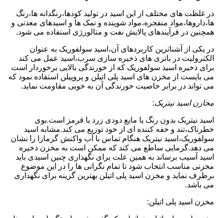
در غلظت های مختلف از این اسید در تولید کودها،رنگدانه ها،رنگ
ها،داروها،مواد منفجره،مواد شوینده و نمک ها و اسیدهای معدنی و
همچنین در فرآیندهای پالایش نفت و متالورژی استفاده می شود.
در یکی از آشناترین کاربردهای آن،اسید سولفوریک به عنوان
الکترولیت در باتری های ذخیره سازی سرب،اسید عمل می کند
برای ذخیره اسید سولفوریک که از خورندگی بالایی برخوردار است
می بایست از مخزن های اسید پلی اتیلن و پروپیلن استفاده نمود که
می تواند در برابر خاصیت خورندگی آن به خوبی مقاومت نماید.
مخازن اسید نیتریک
:
اسید نیتریک بدون رنگ یا مایع دودی زرد یا قرمز است.بوی
خطرناک،تند و خفه کننده ای از خود توزیع می کند.مشابه اسید
سولفوریک،اسید نیتریک هنگام تماس با آب واکنش گرمازا را نشان
می دهد.گرمایی ساطع می کند که ممکن است به مخزن ذخیره
اسید آسیب برساند به همین علت برای نگهداری چنین اسیدی باید
مخزنی مناسب انتخاب شود تا تمام نگرانی ها را در این موضوع
برطرف نماید و مخزن اسید پلی اتیلن بهترین گزینه برای نگهداری
می باشد.
مخزن اسید پلی اتیلن: