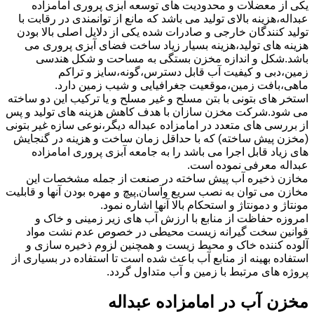
یکی از معضلات و محدودیت های توسعه آبزی پروری امامزاده
عبداله،هزینه بالای تولید می باشد که مانع از توانمندی در رقابت با
تولید کنندگان خارجی و صادرات شده یکی از دلایل اصلی بالا بودن
هزینه های تولید،هزینه بسیار زیاد ساخت فضای آبزی پروری می
باشد.شکل و اندازه مخزن بستگی به مساحت و شکل هندسی
زمین،دبی و کیفیت آب قابل دسترس،گونه،سایز و تراکم
ماهی،بافت زمین،موقعیت جغرافیایی و شیب زمین دارد.
استخر های بتونی با بتن مسلح و غیر مسلح و یا ترکیب این دو ساخته
می شود.شرکت مخزن سازان با هدف کاهش هزینه های تولید و پس
از بررسی های متعدد در امامزاده عبداله دیگر،نوعی سازه غیر بتونی
(مخزن پیش ساخته) که با حداقل زمان ساخت و هزینه در گنجایش
های زیاد قابل اجرا می باشد را به جامعه آبزی پروری امامزاده
عبداله معرفی نموده است.
مخازن ذخیره آب پیش ساخته در صنعت از جمله مشخصات این
مخازن می توان به نصب سریع وآسان,پیچ و مهره بودن آنها و قابلیت
مونتاژ و دمونتاژ و استحکام بالا آنها اشاره نمود.
امروزه حفاظت از منابع با ارزش آب های زیر زمینی و خاک و
قوانین سخت گیرانه زیست محیطی در خصوص عدم نشت مواد
آلوده کننده خاک و محیط زیست و همچنین لزوم ذخیره سازی و
استفاده بهینه از منابع آب باعث شده است تا استفاده در بسیاری از
پروژه های مرتبط با زمین و آب متداول گردد.
مخزن آب در امامزاده عبداله