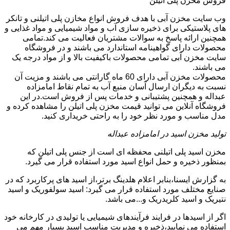
فروش مخزن پلی اتیلن
وب سایت مخزن آبی با هدف فروش انواع مخازن پلی اتیلنی و تانکر
های پلاستیکی برای ذخیره سازی آب و مواد شیمیایی و مواد غذایی و
همچنین ارائه پاسخ به سوالات مشتریان فعالیت می کند.تمامی
محصولات دارای گواهینامه استاندارد می باشند و در فروشگاه
سایت مخزن آبی تمامی محصولات باکیفیت بالا و از مواد درجه یک
می باشند.
محصولات مخزن آبی دارای 60 ماه گارانتی می باشند و مزیت آن
نسبت به دیگران ارسال آسان منبع آب به تمام نقاط امامزاده
عبداله و همچنین پشتیبانی و خدمات پس از فروش است.در این
فروشگاه آنلاین می توانید قیمت مخزن پلی اتیلن را مشاهده کرده و
مدل مناسب و مورد نظر خود را به راحتی خریداری کنید.
تولید مخزن اسید در امامزاده عبداله
مخزن اسید پلی اتیلنی محفظه ای است از جنس پلی اتیلن که
بمنظور ذخیره و حمل انواع اسید مورد استفاده قرار می گیرد.
به گزارش ایسنا،بنابر اعلام هلدینگ برتر،از اسید های پرکاربرد که در
صنایع مختلف مورد استفاده قرار می گیرد: اسید سولفوریک و اسید
نتیریک و اسید کلریدریک و...می باشد.
اگر از اسیدها در فرایند فرآیندهای شیمیایی یا تولیدی در کارخانه خود
استفاده می نمایید،ذخیره و مدیریت مناسب اسید بسیار مهم می