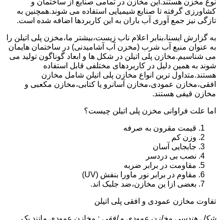
نوع مخزن هستند.این مخازن در تمامی صنایع از ساختمان و
کشاورزی گرفته تا صنایع شیمیایی استفاده می شوند.همچنین به
تازگی نیز جمع آوری آب باران به این کاربردها اضافه شده است.
به گزارش ایسنا،بنابر اعلام ناب زیست،بیشتر ما،مخزن پلی اتیلن را
به عنوان منبع آب شرب (مخزن آب آشامیدنی) در ساختمان هایمان
می شناسیم.مخازن پلی اتیلن در شکل ها و ابعاد گوناگون تولید می
شوند به همین دلیل در کاربردهای مختلفی قابل استفاده
هستند.متداول ترین انواع مخازن پلی اتیلن شامل مخازن
افقی،مخازن عمودی،مخازن آسانرو یا کتابی،مخازن مکعبی و
مخازن قیفی هستند.
اما علت فراوانی مخزن پلی اتیلن چیست؟
قیمت مقرون به صرفه
وزن کم
جابجایی آسان
نصب بی دردسر
مقاومت در برابر ضربه
مقاوم در برابر نور ماورا بنفش (UV)
بعضی ازا ین مخازن،ضد جلبک اند.
تفاوت مخازن عمودی و افقی پلی اتیلن
شکل هندسی مخازن عمودی و افقی
: مخازن عمودی مانند یک