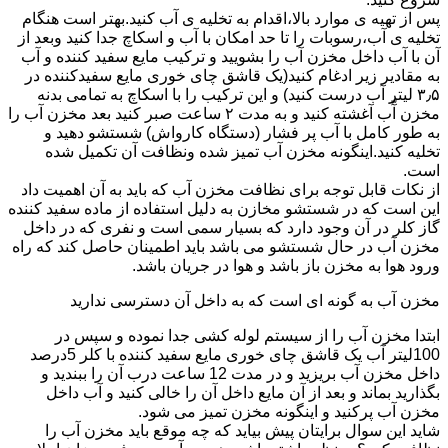
پس از تهیه ی موارد بالا،اقدام به تخلیه ی آب کنید.بهتر است هنگام
تخلیه ی آب،رسوبات را تا حد امکان با آب و اسکاچ جدا کنید وبعد از
آن با آب داخل مخزن آب را بشویید و ترکیب مایع سفید کننده و آب
به مقادیر زیر ادغام کنید(یک قاشق چای خوری مایع سفیدکننده در
۳٫۵ لیتر آب درست کنید) و این ترکیب را با اسکاچ به تمامی بدنه
مخزن آّب آغشته کنید و به مدت ۲ ساعت صبر کنید بعد مخزن آب را
به طور کامل با آب پر فشار (دستگاه کارواش) شستشو دهید و
تخلیه کنید.اینگونه مخزن آب تمیز شده ونظافت آن تکمیل شده
است.
از نکات قابل توجه برای نظافت مخزن آب که باید به آن اهمیت داد
این است که در شستشو مخازن به دلیل استفاده از ماده سفید کننده
گاز کلر در آن وجود دارد که بسیار سمی است و نفری که در داخل
مخزن آب در حال شستشو می باشد باید اطمینان حاصل کند که راه
ورود هوا به مخزن باز باشد و هوا در جریان باشد.
مخزن آب به گونه ای است که به داخل آن دسترسی ندارید
ابتدا مخزن آب را از سیستم لوله کشی جدا نموده و سپس در
100لیتر آب یک قاشق چای خوری مایع سفید کننده با کلر 5درصد
داخل مخزن آب بریزید و در مدت 12 ساعت درب آن را ببندید و
بگذارید بماند و بعد از آن مایع داخل آن را خالی کنید و آب داخل
مخزن آب پرکنید و اینگونه مخزن تمیز می شود.
شاید این سوال برایتان پیش بیاید که چه موقع باید مخزن آب را