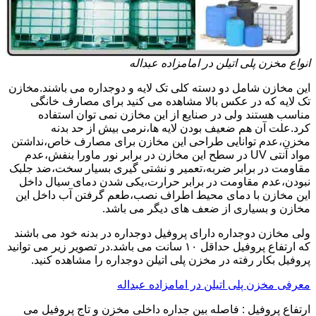
انواع مخزن پلی اتیلن در امامزاده عبداله
این مخازن شامل دو دسته کلی تک لایه و دوجداره می باشند.مخازن
تک لایه که در عکس بالا مشاهده می کنید برای مصارف خانگی
مناسب هستند ولی در صنایع از این مخازن نمی توان استفاده
کرد.علت آن هم ضعیف بودن لایه ها،نرمی بیش از حد بدنه
مخزن،عدم توانایی طراحی این مخازن برای مصارف خاص،نداشتن
مواد آنتی UV در سطح این مخازن در برابر نور ماورا بنفش،عدم
مقاومت در برابر ضربه،تعمیر و نشتی گیری بسیار سخت،ضد جلبک
نبودن،عدم مقاومت در برابر حرارت،یکی شدن دمای سیال داخل
این مخازن با دمای محیط اطراف نصب،طعم گرفتن آب داخل این
مخازن و بسیاری از ضعف های دیگر می باشد.
ولی مخازن دوجداره دارای پروفیل دوجداره در بدنه خود می باشند
که ارتفاع پروفیل حداقل ۱۰ سانت می باشد.در تصویر زیر می توانید
پروفیل بکار رفته در مخزن پلی اتیلن دوجداره را مشاهده کنید.
معرفی مخزن پلی اتیلن در امامزاده عبداله
ارتفاع پروفیل : فاصله بین جداره داخلی مخزن و تاج پروفیل می