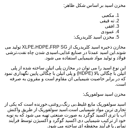
مخزن اسید بر اساس شکل ظاهر:
مکعبی
ته قیفی
افقی
عمودی
مخزن اسید کلریدریک:
مخازن ذخیره اسید کلریدریک از XLPE،HDPE،FRP SG تولید می
شوند.این اسید عمدتا در صنایع غذایی،اسیدی شدن چاه نفت،ترشی
فولاد و تولید مواد شیمیایی استفاده می شود.
این نوع اسید را می توان در مخازن پلی اتیلن ساخته شده از پلی
اتیلن با چگالی بالا (HDPE) و پلی اتیلن با چگالی پایین نگهداری نمود
که در برابر خاصیت شیمیایی ان مقاوم است و مقرون به صرفه
است.
مخزن اسید سولفوریک:
اسید سولفوریک مایع غلیظ،بی رنگ،روغنی،خورنده است که یکی از
تجاری ترین مواد شیمیایی است.اسید سولفوریک از طریق واکنش
آب با تری اکسید گوگرد به صورت صنعتی تهیه می شود که به نوبه
خود از ترکیب شیمیایی دی اکسید گوگرد و اکسیژن توسط فرآیند
تماس یا فرآیند محفظه ای ساخته می شود.