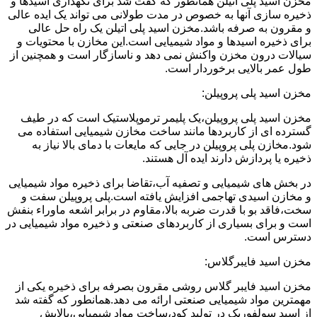
مخزن اسید پلی اتیلن همانطور که گفت شد برای نگهداری اسیدها و
ذخیره سازی آنها به خصوص در مدت طولانی می تواند یک ایده عالی
و مقرون به صرفه باشد.مخزن اسید پلی اتیلن یک راه حل عالی
برای ذخیره اسیدها و مواد شیمیایی است.این مخازن با محتویات و
سیالات درون مخزن واکنش نمی دهد و ناسازگار است و همچنین از
طول عمر بالایی برخوردار است.
مخزن اسید پلی پروپیلن:
مخزن اسید پلی پروپیلن،یک پلیمر ترموپلاستیک است که در طیف
گسترده ای از کاربردها مانند ساخت مخازن شیمیایی استفاده می
شود.مخازن پلی پروپیلن در جایی که مایعات با دمای بالا نیاز به
ذخیره یا پردازش دارند ایده آل هستند.
در بخش های شیمیایی و تصفیه آب،تقاضا برای ذخیره مواد شیمیایی
و مخازن اسیدی تهاجمی افزایش یافته است.پلی پروپیلن سفت و
سخت،فاقد بو با قدرت ضربه بالا،مقاوم در برابر اشعه ماوراء بنفش
است و برای بسیاری از کاربردهای صنعتی و ذخیره مواد شیمیایی در
دسترس است.
مخزن اسید فایبرگلاس:
مخزن اسید فایبر گلاس روشی مقرون بصرفه برای ذخیره یکی از
مهمترین مواد شیمیایی صنعتی ارائه می دهد.همانطور که گفته شد
از اسید سولفوریک در تولید کود،ساخت مواد شیمیایی،پالایش