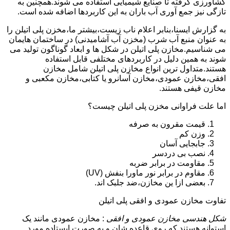
کشاورزی گرفته تا صنایع شیمیایی استفاده می شوند.همچنین به
تازگی نیز جمع آوری آب باران به این کاربردها اضافه شده است.
به گزارش ایسنا،بنابر اعلام ناب زیست،بیشتر ما،مخزن پلی اتیلن را
به عنوان منبع آب شرب (مخزن آب آشامیدنی) در ساختمان هایمان
می شناسیم.مخازن پلی اتیلن در شکل ها و ابعاد گوناگون تولید می
شوند به همین دلیل در کاربردهای مختلفی قابل استفاده
هستند.متداول ترین انواع مخازن پلی اتیلن شامل مخازن
افقی،مخازن عمودی،مخازن آسانرو یا کتابی،مخازن مکعبی و
مخازن قیفی هستند.
اما علت فراوانی مخزن پلی اتیلن چیست؟
قیمت مقرون به صرفه
وزن کم
جابجایی آسان
نصب بی دردسر
مقاومت در برابر ضربه
مقاوم در برابر نور ماورا بنفش (UV)
بعضی ازا ین مخازن،ضد جلبک اند.
تفاوت مخازن عمودی و افقی پلی اتیلن
شکل هندسی مخازن عمودی و افقی
: مخازن عمودی مانند یک
استوانه هستند که روی قاعده شان و به صورت ایستاده مورد