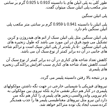
طور کلی به پلی اتیلن های با دانسیته 0.910 تا 0.925 گرم بر سانتی
متر مکعب،پلی اتیلن سبک میتوان گفت.
پلی اتیلن سنگین
پلی اتیلن با دانسیته 0.941 تا 0.959 گرم بر سانتی متر مکعب پلی
اتیلن سنگین نام دارد.
پلی اتیلن سنگین مثل پلی اتیلن سبک از اتم های هیدروژن و کربن
تشکیل می شود.فرق در این مورد می باشد که طول زنجیره های
پلی اتیلن سنگین ۵۰ بار بلندتر از پلی اتیلن سبک است و تراکم شاخه
های جانبی در آن ده برابر کمتر از نوع.سبک آن می باشد.
کاهش تعداد شاخه های کناری در آن ده برابر کمتر از نوع سبک آن
است.کاهش تعداد شاخه های کناری سبب افزایش پراکندگی زنجیره
های پلیمری
و در نتیجه بالا رفتن دانسیته پلیمر می گردد.
نیروهای فیزیکی یا شیمیایی خارجی در جهت نگه داشتن مولکولهای
پلیمری در کنار هم دیگر نقشی ندارند بلکه نیروی بین مولکولی به
نام نیرویی واندروالسی،زنجیر های پلیمری را کنار هم نگه می
دارد.این نیرو مثل نیروهای مغناطیسی پلیمر ها را جذب همدیگر
کرده،سبب ایجاد یک توده متراکم خواهد شد.