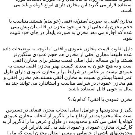
استفاده قرار می گیرند.این مخازن دارای انواع کوتاه و بلند می
باشند.
مخازن افقی به صورت استوانه افقی
(خوابیده) هستند.متناسب با
حجم مخزن پایه هایی از جنس خود مخزن در قالب آن پیش بینی
شده که اجازه می دهد مخزن به صورت پایدار در جای خود تثبیت
شود.
دلیل تفاوت قیمت مخازن عمودی و افقی : با توجه به توضیحات داده
شده طبیعتا مخازن افقی از مخازن هم حجم عمودی سنگین تر
هستند و این مساله دلیل اصلی قیمت بیشتر برای مخازن افقی
است و به هیچ عنوان به معنای کیفیت بهتر مخازن افقی نسبت به
عمودی نیست بر عکس در شرایط برابر مخازن عمودی دارای طول
عمر نسبتا بیشتری نسبت به مخازن افقی هستند.هم مخازن افقی و
هم مخازن عمودی در شرایط مناسب و استاندارد می توانند چند ده
سال به خوبی قابل استفاده باشند.
مخزن عمودی یا افقی؟ کدام یک؟
یکی از محدودیتها و عوامل اصلی انتخاب مخزن فضای در دسترس
است.مثلا محدودیت در ارتفاع ما را ناگزیر از انتخاب مخازن عمودی
کوتاه یا افقی می کند و محدودیت در طول و عرض ما را ناگزیر از به
کارگیری مخازن عمودی و عمودی بلند می کند.بنابراین این
محدودیتهای ناشی از جانمایی و مسیر انتقال مخزن است که ما را