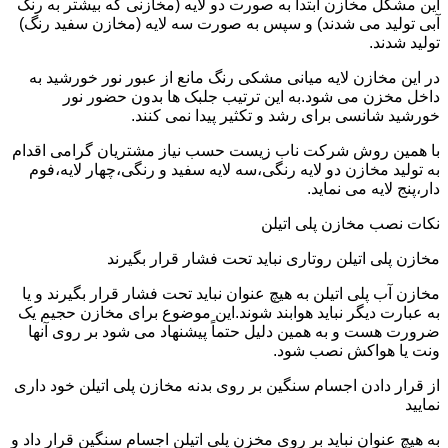
این مشکل مخازن ابتدا به صورت دو لایه (مخازنی که بیشتر به رنگ
آبی تولید می شدند) و سپس به صورت سه لایه (مخازن سفید رنگ)
تولید شدند.
در این مخازن لایه میانی مشکی رنگ مانع از عبور نور خورشید به
داخل مخزن می شود.به این ترتیب جلبک ها بدون حضور نور
خورشید شانسی برای رشد و تکثیر پیدا نمی کنند.
با همین روش شرکت ناب زیست حسب نیاز مشتریان گرامی اقدام
به تولید مخازن دو لایه رنگی،سه لایه سفید و رنگی،چهار لایه،فوم
دار،پنج لایه می نماید.
نکات نصب مخازن پلی اتیلن
مخازن پلی اتیلن روتاری نباید تحت فشار قرار بگیرند
مخازن آب پلی اتیلن به هیچ عنوان نباید تحت فشار قرار بگیرند و یا
به عبارت دیگر نباید هوابند شوند.این موضوع برای مخازن حجیم یک
ضرورت هست و به همین دلیل حتماً پیشنهاد می شود بر روی آنها
ونت یا هواکش نصب شود.
از قرار دادن اجسام سنگین بر روی بدنه مخازن پلی اتیلن خود داری
نمایید
به هیچ عنوان نباید بر روی مخزن پلی اتیلن اجسام سنگین قرار داد و