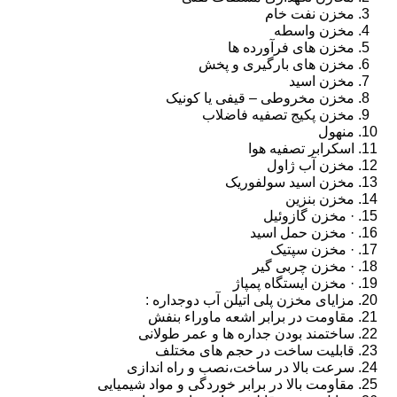
مخزن نفت خام
مخزن واسطه
مخزن های فرآورده ها
مخزن های بارگیری و پخش
مخزن اسید
مخزن مخروطی – قیفی یا کونیک
مخزن پکیج تصفیه فاضلاب
منهول
اسکرابر تصفیه هوا
مخزن آب ژاول
مخزن اسید سولفوریک
مخزن بنزین
· مخزن گازوئیل
· مخزن حمل اسید
· مخزن سپتیک
· مخزن چربی گیر
· مخزن ایستگاه پمپاژ
مزایای مخزن پلی اتیلن آب دوجداره :
مقاومت در برابر اشعه ماوراء بنفش
ساختمند بودن جداره ها و عمر طولانی
قابلیت ساخت در حجم های مختلف
سرعت بالا در ساخت،نصب و راه اندازی
مقاومت بالا در برابر خوردگی و مواد شیمیایی