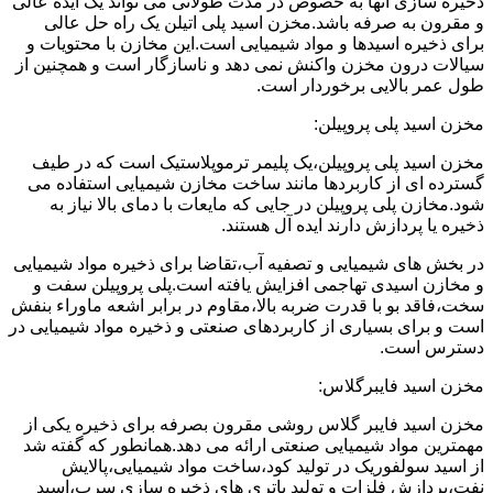
ذخیره سازی آنها به خصوص در مدت طولانی می تواند یک ایده عالی
و مقرون به صرفه باشد.مخزن اسید پلی اتیلن یک راه حل عالی
برای ذخیره اسیدها و مواد شیمیایی است.این مخازن با محتویات و
سیالات درون مخزن واکنش نمی دهد و ناسازگار است و همچنین از
طول عمر بالایی برخوردار است.
مخزن اسید پلی پروپیلن:
مخزن اسید پلی پروپیلن،یک پلیمر ترموپلاستیک است که در طیف
گسترده ای از کاربردها مانند ساخت مخازن شیمیایی استفاده می
شود.مخازن پلی پروپیلن در جایی که مایعات با دمای بالا نیاز به
ذخیره یا پردازش دارند ایده آل هستند.
در بخش های شیمیایی و تصفیه آب،تقاضا برای ذخیره مواد شیمیایی
و مخازن اسیدی تهاجمی افزایش یافته است.پلی پروپیلن سفت و
سخت،فاقد بو با قدرت ضربه بالا،مقاوم در برابر اشعه ماوراء بنفش
است و برای بسیاری از کاربردهای صنعتی و ذخیره مواد شیمیایی در
دسترس است.
مخزن اسید فایبرگلاس:
مخزن اسید فایبر گلاس روشی مقرون بصرفه برای ذخیره یکی از
مهمترین مواد شیمیایی صنعتی ارائه می دهد.همانطور که گفته شد
از اسید سولفوریک در تولید کود،ساخت مواد شیمیایی،پالایش
نفت،پردازش فلزات و تولید باتری های ذخیره سازی سرب،اسید