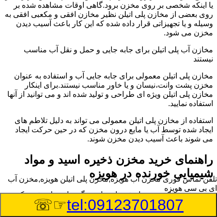
یا اینکه شخصی بر روی مخزن برود.گاهی اوقات مشاهده شده بر
روی بعضی از مخازن پلی اتیلن نظیر مخازن افقی و مکعبی افقی به
وسیله و یا تجهیزاتی قرار داده شده که این کار باعث آسیب دیدن
مخزن می شود.
مخازن آب پلی اتیلن برای جابه جایی و حمل و نقل آب مناسب
نیستند
مخازن پلی اتیلن معمولی برای جابه جایی آب و استفاده به عنوان
مخزن پشت وانت،نیسان و یا خاور مناسب نیستند.برای اینکار
مخازن پلی اتیلن ویژه ای طراحی و تولید شده اند و می توانید از آنها
استفاده نمایید.
استفاده از مخازن پلی اتیلن معمولی می تواند به دلیل تلاطم های
ایجاد شده توسط آب یا مایع درون مخزن که در حین حرکت ایجاد
می شوند باعث آسیب دیدن مخزن شوند.
راهنمای خرید مخزن ذخیره اسید و مواد
شیمیایی خورنده در هویزه
تلفن تماس فوری
مخزن آب هویزه,مخزن پلی اتیلن هویزه,مخزن آب
ای بی سی هویزه
مخزن ذخیره اسید و مواد شیمیایی باید به گونه ای تولید شوند که
☞☏
tel:09123701807
بتوانند در برابر چگالی نسبتا بالا و خورندگی انواع اسیدها مقاومت
کافی داشته باشند.به همین دلیل نمی توان در هر مخزنی اسید و مواد