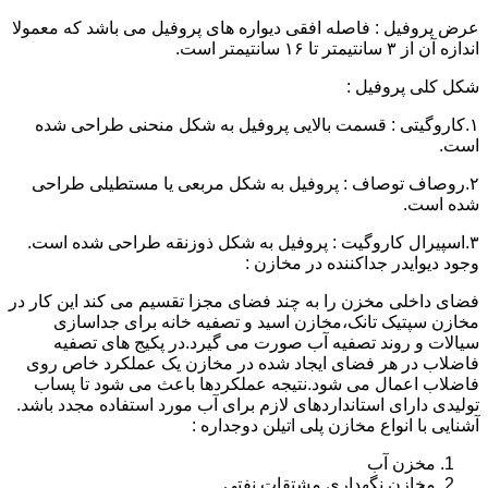
عرض پروفیل : فاصله افقی دیواره های پروفیل می باشد که معمولا
اندازه آن از ۳ سانتیمتر تا ۱۶ سانتیمتر است.
شکل کلی پروفیل :
۱.کاروگیتی : قسمت بالایی پروفیل به شکل منحنی طراحی شده
است.
۲.روصاف توصاف : پروفیل به شکل مربعی یا مستطیلی طراحی
شده است.
۳.اسپیرال کاروگیت : پروفیل به شکل ذوزنقه طراحی شده است.
وجود دیوایدر جداکننده در مخازن :
فضای داخلی مخزن را به چند فضای مجزا تقسیم می کند این کار در
مخازن سپتیک تانک،مخازن اسید و تصفیه خانه برای جداسازی
سیالات و روند تصفیه آب صورت می گیرد.در پکیج های تصفیه
فاضلاب در هر فضای ایجاد شده در مخازن یک عملکرد خاص روی
فاضلاب اعمال می شود.نتیجه عملکردها باعث می شود تا پساب
تولیدی دارای استانداردهای لازم برای آب مورد استفاده مجدد باشد.
آشنایی با انواع مخازن پلی اتیلن دوجداره :
مخزن آب
مخازن نگهداری مشتقات نفتی