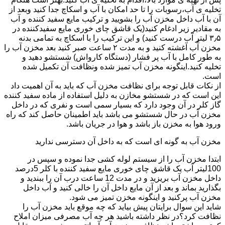
تخلیه ی آب،رسوبات را تا حد امکان با آب و اسکاچ جدا کنید وبعد از
آن با آب داخل مخزن آب را بشویید و ترکیب مایع سفید کننده و آب
به مقادیر زیر ادغام کنید(یک قاشق چای خوری مایع سفیدکننده در
۳٫۵ لیتر آب درست کنید) و این ترکیب را با اسکاچ به تمامی بدنه
مخزن آّب آغشته کنید و به مدت ۲ ساعت صبر کنید بعد مخزن آب را
به طور کامل با آب پر فشار (دستگاه کارواش) شستشو دهید و
تخلیه کنید.اینگونه مخزن آب تمیز شده ونظافت آن تکمیل شده
است.
از نکات قابل توجه برای نظافت مخزن آب که باید به آن اهمیت داد
این است که در شستشو مخازن به دلیل استفاده از ماده سفید کننده
گاز کلر در آن وجود دارد که بسیار سمی است و نفری که در داخل
مخزن آب در حال شستشو می باشد باید اطمینان حاصل کند که راه
ورود هوا به مخزن باز باشد و هوا در جریان باشد.
مخزن آب به گونه ای است که به داخل آن دسترسی ندارید
ابتدا مخزن آب را از سیستم لوله کشی جدا نموده و سپس در
100لیتر آب یک قاشق چای خوری مایع سفید کننده با کلر 5درصد
داخل مخزن آب بریزید و در مدت 12 ساعت درب آن را ببندید و
بگذارید بماند و بعد از آن مایع داخل آن را خالی کنید و آب داخل
مخزن آب پرکنید و اینگونه مخزن تمیز می شود.
شاید این سوال برایتان پیش بیاید که چه موقع باید مخزن آب را
نظافت کرد؟در نظر داشته باشید هر چه آب مصرفی میزان املاح