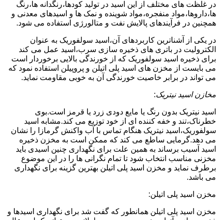
در غلظت های مختلف از این اسید در تولید کودها،رنگدانه ها،رنگ
ها،داروها،مواد منفجره،مواد شوینده و نمک ها و اسیدهای معدنی و
همچنین در فرآیندهای پالایش نفت و متالورژی استفاده می شود.
در یکی از آشناترین کاربردهای آن،اسید سولفوریک به عنوان
الکترولیت در باتری های ذخیره سازی سرب،اسید عمل می کند
برای ذخیره اسید سولفوریک که از خورندگی بالایی برخوردار است
می بایست از مخزن های اسید پلی اتیلن و پروپیلن استفاده نمود که
می تواند در برابر خاصیت خورندگی آن به خوبی مقاومت نماید.
مخازن اسید نیتریک
:
اسید نیتریک بدون رنگ یا مایع دودی زرد یا قرمز است.بوی
خطرناک،تند و خفه کننده ای از خود توزیع می کند.مشابه اسید
سولفوریک،اسید نیتریک هنگام تماس با آب واکنش گرمازا را نشان
می دهد.گرمایی ساطع می کند که ممکن است به مخزن ذخیره
اسید آسیب برساند به همین علت برای نگهداری چنین اسیدی باید
مخزنی مناسب انتخاب شود تا تمام نگرانی ها را در این موضوع
برطرف نماید و مخزن اسید پلی اتیلن بهترین گزینه برای نگهداری
می باشد.
مخزن اسید پلی اتیلن:
مخزن اسید پلی اتیلن همانطور که گفت شد برای نگهداری اسیدها و