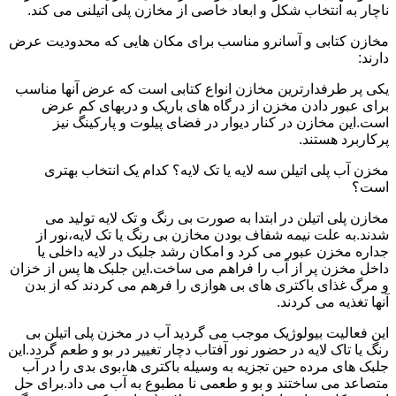
ناچار به انتخاب شکل و ابعاد خاصی از مخازن پلی اتیلنی می کند.
مخازن کتابی و آسانرو مناسب برای مکان هایی که محدودیت عرض
دارند:
یکی پر طرفدارترین مخازن انواع کتابی است که عرض آنها مناسب
برای عبور دادن مخزن از درگاه های باریک و دربهای کم عرض
است.این مخازن در کنار دیوار در فضای پیلوت و پارکینگ نیز
پرکاربرد هستند.
مخزن آب پلی اتیلن سه لایه یا تک لایه؟ کدام یک انتخاب بهتری
است؟
مخازن پلی اتیلن در ابتدا به صورت بی رنگ و تک لایه تولید می
شدند.به علت نیمه شفاف بودن مخازن بی رنگ یا تک لایه،نور از
جداره مخزن عبور می کرد و امکان رشد جلبک در لایه داخلی یا
داخل مخزن پر از آب را فراهم می ساخت.این جلبک ها پس از خزان
و مرگ غذای باکتری های بی هوازی را فرهم می کردند که از بدن
آنها تغذیه می کردند.
این فعالیت بیولوژیک موجب می گردید آب در مخزن پلی اتیلن بی
رنگ یا تاک لایه در حضور نور آفتاب دچار تغییر در بو و طعم گردد.این
جلبک های مرده حین تجزیه به وسیله باکتری ها،بوی بدی را در آب
متصاعد می ساختند و بو و طعمی نا مطبوع به آب می داد.برای حل