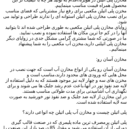
محصول همراه قیمت مناسب مینماییم.
مخزن پلی اتیلن مکعبی برای رفع نیاز مشتریانی که فضای مناسب
برای نصب مخازن پلی اتیلن استوانه ای را ندارند طراحی و تولید می
شود.
زوایای مخازن پلی اتیلن مکعبی به طوری طراحی شده اند تا بتوانید
آنها را در کم جا ترین مکان ها استفاده نموده و نصب نمایید.
ما در صورتی که شما مشتری گرامی مشکل جدی در زوایای دیگر
مخازن پلی اتیلنی دارید،مخزن آب مکعبی را به شما پیشنهاد
مینمائیم..
مخازن آسان رو:
مخازن آسان رو یکی از انواع مخازن آب است که جهت نصب در
محل هایی که ورودی های محدود دارند،مناسب است و
مخزن های سه و چهار لایه نیز موجود هستند که به دلیل استفاده از
لایه ضد نفوذ نور در آنها،باعث عدم رشد جلبک ها می شوند و برای
نگهداری آب آشامیدنی برای مدت طولانی مناسب هستند.
در این مخازن از لایه ضد جلبک و ضد نفوذ نور خورشید به صورت
سه لایه استفاده شده است.
پلی اتیلن چیست و مخازن آب پلی اتیلن چه انواعی دارند؟
پلی اتیلن پرمصرف ترین ماده پلیمری که در صنعت قالب گیری
دورانی از آن استفاده می شود و مقدار 85 درصد بازار این صنعت را