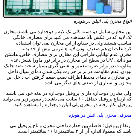
انواع مخزن پلی اتیلن در هویزه
این مخازن شامل دو دسته کلی تک لایه و دوجداره می باشند.مخازن
تک لایه که در عکس بالا مشاهده می کنید برای مصارف خانگی
مناسب هستند ولی در صنایع از این مخازن نمی توان استفاده
کرد.علت آن هم ضعیف بودن لایه ها،نرمی بیش از حد بدنه
مخزن،عدم توانایی طراحی این مخازن برای مصارف خاص،نداشتن
مواد آنتی UV در سطح این مخازن در برابر نور ماورا بنفش،عدم
مقاومت در برابر ضربه،تعمیر و نشتی گیری بسیار سخت،ضد جلبک
نبودن،عدم مقاومت در برابر حرارت،یکی شدن دمای سیال داخل
این مخازن با دمای محیط اطراف نصب،طعم گرفتن آب داخل این
مخازن و بسیاری از ضعف های دیگر می باشد.
ولی مخازن دوجداره دارای پروفیل دوجداره در بدنه خود می باشند
که ارتفاع پروفیل حداقل ۱۰ سانت می باشد.در تصویر زیر می توانید
پروفیل بکار رفته در مخزن پلی اتیلن دوجداره را مشاهده کنید.
معرفی مخزن پلی اتیلن در هویزه
ارتفاع پروفیل : فاصله بین جداره داخلی مخزن و تاج پروفیل می
باشد که معمولا اندازه آن از ۳ سانتیمتر تا ۱۶ سانتیمتر است.