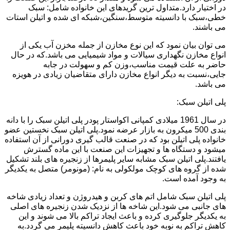
در اختیار دارد.متداول ترین گریدهای این خانواده شامل: سبک
خطی،سبک با دانسیته متوسط،سنگین،شبکه ای شده و اتیلن استات
می باشند.
می توان بیان نمود که این نوع مخازن از جمله مخزن آب یکی از
انواع مخازن نگهداری سیالات و مواد شیمیایی می باشد.که در حال
حاضر به علت قیمت مناسب،وزن کم و سهولت در جابه
جایی،نسبت به دیگر انواع مخازن دارای متقاضیان زیادی در هویزه
می باشد.
پلی اتیلن سبک:
در سال 1961 میلادی کمپانی اکواستار پودر پلی اتیلن سبک را با دانه
بندی 500 میکرون به بازار عرضه نمود.پلی اتیلن سبک نخستین عضو
خانواده پلی اتیلن بود که در صنعت قالب گیری دورانی از آن استفاده
میشود و دستگاه ها و تجهیزات این صنعت با این ماده گسترش
یافتند.پلی اتیلن سبک مشابه سایر پلیمرها از زنجیره های بلند تشکیل
شده از گروه های کوچک مولکولی به نام: (مونومر) متصل به یکدیگر
به وجود آمده است.
پلی اتیلن سبک شامل اتم های کربن و هیدروژن و تعداد زیادی شاخه
های جانبی می شود.این شاخه ها از نزدیک شدن زنجیره های اصلی
به یکدیگر جلوگیری کرده و باعث ایجاد تراکم بالا می شوند و این
کاهش تراکم به نوبه خود باعث کاهش دانسیته پلیمر می گردد.به