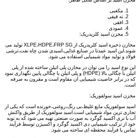
مکعبی
ته قیفی
افقی
عمودی
مخزن اسید کلریدریک:
مخازن ذخیره اسید کلریدریک از XLPE،HDPE،FRP SG تولید می
شوند.این اسید عمدتا در صنایع غذایی،اسیدی شدن چاه نفت،ترشی
فولاد و تولید مواد شیمیایی استفاده می شود.
این نوع اسید را می توان در مخازن پلی اتیلن ساخته شده از پلی
اتیلن با چگالی بالا (HDPE) و پلی اتیلن با چگالی پایین نگهداری نمود
که در برابر خاصیت شیمیایی ان مقاوم است و مقرون به صرفه
است.
مخزن اسید سولفوریک:
اسید سولفوریک مایع غلیظ،بی رنگ،روغنی،خورنده است که یکی از
تجاری ترین مواد شیمیایی است.اسید سولفوریک از طریق واکنش
آب با تری اکسید گوگرد به صورت صنعتی تهیه می شود که به نوبه
خود از ترکیب شیمیایی دی اکسید گوگرد و اکسیژن توسط فرآیند
تماس یا فرآیند محفظه ای ساخته می شود.