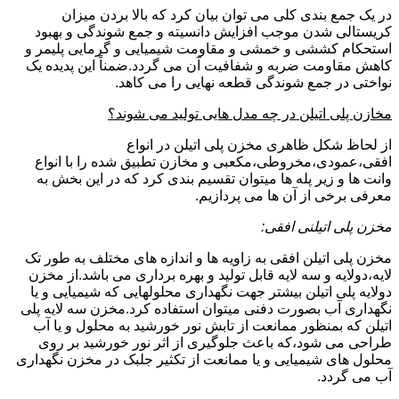
در یک جمع بندی کلی می توان بیان کرد که بالا بردن میزان
کریستالی شدن موجب افزایش دانسیته و جمع شوندگی و بهبود
استحکام کششی و خمشی و مقاومت شیمیایی و گرمایی پلیمر و
کاهش مقاومت ضربه و شفافیت آن می گردد.ضمناً این پدیده یک
نواختی در جمع شوندگی قطعه نهایی را می کاهد.
مخازن پلی اتیلن در چه مدل هایی تولید می شوند؟
از لحاظ شکل ظاهری مخزن پلی اتیلن در انواع
افقی،عمودی،مخروطی،مکعبی و مخازن تطبیق شده را با انواع
وانت ها و زیر پله ها میتوان تقسیم بندی کرد که در این بخش به
معرفی برخی از آن ها می پردازیم.
مخزن پلی اتیلنی افقی:
مخزن پلی اتیلن افقی به زاویه ها و اندازه های مختلف به طور تک
لایه،دولایه و سه لایه قابل تولید و بهره برداری می باشد.از مخزن
دولایه پلی اتیلن بیشتر جهت نگهداری محلولهایی که شیمیایی و یا
نگهداری آب بصورت دفنی میتوان استفاده کرد.مخزن سه لایه پلی
اتیلن که بمنظور ممانعت از تابش نور خورشید به محلول و یا آب
طراحی می شود،که باعث جلوگیری از اثر نور خورشید بر روی
محلول های شیمیایی و یا ممانعت از تکثیر جلبک در مخزن نگهداری
آب می گردد.