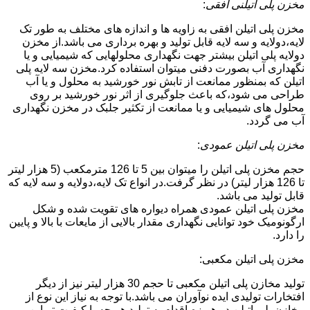
مخزن پلی اتیلنی افقی
:
مخزن پلی اتیلن افقی به زاویه ها و اندازه های مختلف به طور تک
لایه،دولایه و سه لایه قابل تولید و بهره برداری می باشد.از مخزن
دولایه پلی اتیلن بیشتر جهت نگهداری محلولهایی که شیمیایی و یا
نگهداری آب بصورت دفنی میتوان استفاده کرد.مخزن سه لایه پلی
اتیلن که بمنظور ممانعت از تابش نور خورشید به محلول و یا آب
طراحی می شود،که باعث جلوگیری از اثر نور خورشید بر روی
محلول های شیمیایی و یا ممانعت از تکثیر جلبک در مخزن نگهداری
آب می گردد.
مخزن پلی اتیلن عمودی
:
حجم مخزن پلی اتیلن را میتوان بین 5 تا 126 مترمکعب (5 هزار لیتر
تا 126 هزار لیتر) در نظر گرفت.در انواع تک لایه،دولایه و سه لایه که
قابل تولید می باشد.
مخزن پلی اتیلن عمودی همراه دیواره های تقویت شده و شکل
ارگونومیک خود توانایی نگهداری مقدار بالایی از مایعات با بالا و پایین
را دارد.
مخزن پلی اتیلن مکعبی:
تولید مخازن پلی اتیلن مکعبی تا حجم 30 هزار لیتر نیز از دیگر
افتخارات تولیدی ایده نوآوران می باشد.با توجه به نیاز این نوع از
مخازن پلی اتیلن در هویزه،اقدام به تولید هر چه با کیفیت تر این