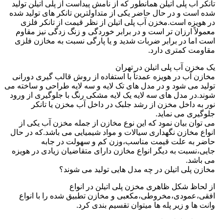
تانکر آب پلی اتیلن همانطور که از نامش پیداست از پلی اتیلن تولید
شده است و در حال حاضر یکی از متداولترین تانکر های تولید شده
در هویزه است.مخزن آب پلی اتیلن از نظر قیمت از تانکر فلزی
معمولاً ارزان تر است و در برابر خوردگی و زنگ زدگی نیز مقاوم
است اما در برابر ضربات شدید و یا پارگی نسبت به مخازن فلزی
مقاومت کمتری دارد.
یک مخزن آب پلی اتیلن در تهران
مخازن آب در هویزه عمدتاً با استفاده از روش قالب گیری دورانی
تولید می شود و در مدل های تک لایه و سه لایه طراحی و ساخته می
شوند.در مدل های سه لایه یک لایه مشکی رنگ با جلوگیری از ورود
نور به داخل مخزن از رشد جلبک در داخل آب مخزن یا تانکر
جلوگیری می نماید.
می توان بیان نمود که این نوع مخازن از جمله مخزن آب یکی از
انواع مخازن نگهداری سیالات و مواد شیمیایی می باشد.که در حال
حاضر به علت قیمت مناسب،وزن کم و سهولت در جابه
جایی،نسبت به دیگر انواع مخازن دارای متقاضیان زیادی در هویزه
می باشد.
مخازن پلی اتیلن در چه مدل هایی تولید می شوند؟
از لحاظ شکل ظاهری مخزن پلی اتیلن در انواع
افقی،عمودی،مخروطی،مکعبی و مخازن تطبیق شده را با انواع
وانت ها و زیر پله ها میتوان تقسیم بندی کرد.