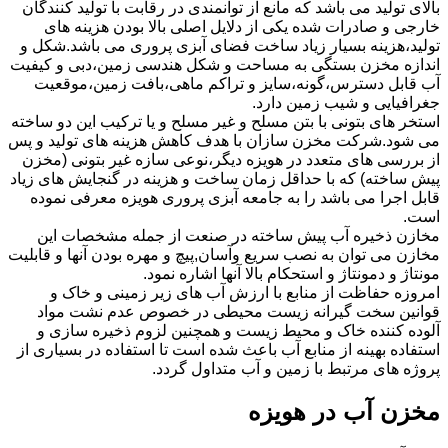
بالای تولید می باشد که مانع از توانمندی در رقابت با تولید کنندگان
خارجی و صادرات شده یکی از دلایل اصلی بالا بودن هزینه های
تولید،هزینه بسیار زیاد ساخت فضای آبزی پروری می باشد.شکل و
اندازه مخزن بستگی به مساحت و شکل هندسی زمین،دبی و کیفیت
آب قابل دسترس،گونه،سایز و تراکم ماهی،بافت زمین،موقعیت
جغرافیایی و شیب زمین دارد.
استخر های بتونی با بتن مسلح و غیر مسلح و یا ترکیب این دو ساخته
می شود.شرکت مخزن سازان با هدف کاهش هزینه های تولید و پس
از بررسی های متعدد در هویزه دیگر،نوعی سازه غیر بتونی (مخزن
پیش ساخته) که با حداقل زمان ساخت و هزینه در گنجایش های زیاد
قابل اجرا می باشد را به جامعه آبزی پروری هویزه معرفی نموده
است.
مخازن ذخیره آب پیش ساخته در صنعت از جمله مشخصات این
مخازن می توان به نصب سریع وآسان,پیچ و مهره بودن آنها و قابلیت
مونتاژ و دمونتاژ و استحکام بالا آنها اشاره نمود.
امروزه حفاظت از منابع با ارزش آب های زیر زمینی و خاک و
قوانین سخت گیرانه زیست محیطی در خصوص عدم نشت مواد
آلوده کننده خاک و محیط زیست و همچنین لزوم ذخیره سازی و
استفاده بهینه از منابع آب باعث شده است تا استفاده در بسیاری از
پروژه های مرتبط با زمین و آب متداول گردد.
مخزن آب در هویزه