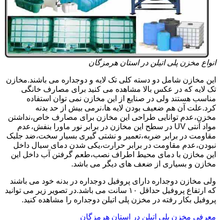
انواع مخزن پلی اتیلن در استان هرمزگان
این مخازن شامل دو دسته کلی تک لایه و دوجداره می باشند.مخازن
تک لایه که در عکس بالا مشاهده می کنید برای مصارف خانگی
مناسب هستند ولی در صنایع از این مخازن نمی توان استفاده
کرد.علت آن هم ضعیف بودن لایه ها،نرمی بیش از حد بدنه
مخزن،عدم توانایی طراحی این مخازن برای مصارف خاص،نداشتن
مواد آنتی UV در سطح این مخازن در برابر نور ماورا بنفش،عدم
مقاومت در برابر ضربه،تعمیر و نشتی گیری بسیار سخت،ضد جلبک
نبودن،عدم مقاومت در برابر حرارت،یکی شدن دمای سیال داخل
این مخازن با دمای محیط اطراف نصب،طعم گرفتن آب داخل این
مخازن و بسیاری از ضعف های دیگر می باشد.
ولی مخازن دوجداره دارای پروفیل دوجداره در بدنه خود می باشند
که ارتفاع پروفیل حداقل ۱۰ سانت می باشد.در تصویر زیر می توانید
پروفیل بکار رفته در مخزن پلی اتیلن دوجداره را مشاهده کنید.
معرفی مخزن پلی اتیلن در استان هرمزگان