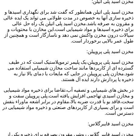
مخزن اسید پلی اتیلن:
مخزن اسید پلی اتیلن همانطور که گفت شد برای نگهداری اسیدها و
ذخیره سازی آنها به خصوص در مدت طولانی می تواند یک ایده عالی
و مقرون به صرفه باشد.مخزن اسید پلی اتیلن یک راه حل عالی
برای ذخیره اسیدها و مواد شیمیایی است.این مخازن با محتویات و
سیالات درون مخزن واکنش نمی دهد و ناسازگار است و همچنین از
طول عمر بالایی برخوردار است.
مخزن اسید پلی پروپیلن:
مخزن اسید پلی پروپیلن،یک پلیمر ترموپلاستیک است که در طیف
گسترده ای از کاربردها مانند ساخت مخازن شیمیایی استفاده می
شود.مخازن پلی پروپیلن در جایی که مایعات با دمای بالا نیاز به
ذخیره یا پردازش دارند ایده آل هستند.
در بخش های شیمیایی و تصفیه آب،تقاضا برای ذخیره مواد شیمیایی
و مخازن اسیدی تهاجمی افزایش یافته است.پلی پروپیلن سفت و
سخت،فاقد بو با قدرت ضربه بالا،مقاوم در برابر اشعه ماوراء بنفش
است و برای بسیاری از کاربردهای صنعتی و ذخیره مواد شیمیایی در
دسترس است.
مخزن اسید فایبرگلاس:
مخزن اسید فایبر گلاس روشی مقرون بصرفه برای ذخیره یکی از