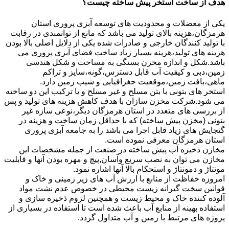
هدف از ساخت استخر پیش ساخته چیست؟
یکی از معضلات و محدودیت های توسعه آبزی پروری استان
هرمزگان،هزینه بالای تولید می باشد که مانع از توانمندی در رقابت
با تولید کنندگان خارجی و صادرات شده یکی از دلایل اصلی بالا بودن
هزینه های تولید،هزینه بسیار زیاد ساخت فضای آبزی پروری می
باشد.شکل و اندازه مخزن بستگی به مساحت و شکل هندسی
زمین،دبی و کیفیت آب قابل دسترس،گونه،سایز و تراکم
ماهی،بافت زمین،موقعیت جغرافیایی و شیب زمین دارد.
استخر های بتونی با بتن مسلح و غیر مسلح و یا ترکیب این دو ساخته
می شود.شرکت مخزن سازان با هدف کاهش هزینه های تولید و پس
از بررسی های متعدد در استان هرمزگان دیگر،نوعی سازه غیر
بتونی (مخزن پیش ساخته) که با حداقل زمان ساخت و هزینه در
گنجایش های زیاد قابل اجرا می باشد را به جامعه آبزی پروری
استان هرمزگان معرفی نموده است.
مخازن ذخیره آب پیش ساخته در صنعت از جمله مشخصات این
مخازن می توان به نصب سریع وآسان,پیچ و مهره بودن آنها و قابلیت
مونتاژ و دمونتاژ و استحکام بالا آنها اشاره نمود.
امروزه حفاظت از منابع با ارزش آب های زیر زمینی و خاک و
قوانین سخت گیرانه زیست محیطی در خصوص عدم نشت مواد
آلوده کننده خاک و محیط زیست و همچنین لزوم ذخیره سازی و
استفاده بهینه از منابع آب باعث شده است تا استفاده در بسیاری از
پروژه های مرتبط با زمین و آب متداول گردد.