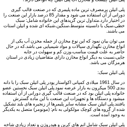
پلی اتیلن پرمصرف ترین ماده پلیمری که در صنعت قالب گیری
دورانی از آن استفاده می شود و مقدار 85 درصد بازار این صنعت را
در اختیار دارد.متداول ترین گریدهای این خانواده شامل: سبک
خطی،سبک با دانسیته متوسط،سنگین،شبکه ای شده و اتیلن استات
می باشند.
می توان بیان نمود که این نوع مخازن از جمله مخزن آب یکی از
انواع مخازن نگهداری سیالات و مواد شیمیایی می باشد.که در حال
حاضر به علت قیمت مناسب،وزن کم و سهولت در جابه
جایی،نسبت به دیگر انواع مخازن دارای متقاضیان زیادی در استان
هرمزگان می باشد.
پلی اتیلن سبک:
در سال 1961 میلادی کمپانی اکواستار پودر پلی اتیلن سبک را با دانه
بندی 500 میکرون به بازار عرضه نمود.پلی اتیلن سبک نخستین عضو
خانواده پلی اتیلن بود که در صنعت قالب گیری دورانی از آن استفاده
میشود و دستگاه ها و تجهیزات این صنعت با این ماده گسترش
یافتند.پلی اتیلن سبک مشابه سایر پلیمرها از زنجیره های بلند تشکیل
شده از گروه های کوچک مولکولی به نام: (مونومر) متصل به یکدیگر
به وجود آمده است.
پلی اتیلن سبک شامل اتم های کربن و هیدروژن و تعداد زیادی شاخه