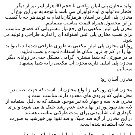
تولید مخازن پلی اتیلن مکعبی تا حجم 30 هزار لیتر نیز از دیگر
افتخارات تولیدی ایده نوآوران می باشد.با توجه به نیاز این نوع از
مخازن پلی اتیلن در استان هرمزگان،اقدام به تولید هر چه با کیفیت
تر این محصول همراه قیمت مناسب مینماییم.
مخزن پلی اتیلن مکعبی برای رفع نیاز مشتریانی که فضای مناسب
برای نصب مخازن پلی اتیلن استوانه ای را ندارند طراحی و تولید می
شود.
زوایای مخازن پلی اتیلن مکعبی به طوری طراحی شده اند تا بتوانید
آنها را در کم جا ترین مکان ها استفاده نموده و نصب نمایید.
ما در صورتی که شما مشتری گرامی مشکل جدی در زوایای دیگر
مخازن پلی اتیلنی دارید،مخزن آب مکعبی را به شما پیشنهاد
مینمائیم..
مخازن آسان رو:
مخازن آسان رو یکی از انواع مخازن آب است که جهت نصب در
محل هایی که ورودی های محدود دارند،مناسب است و
مخزن های سه و چهار لایه نیز موجود هستند که به دلیل استفاده از
لایه ضد نفوذ نور در آنها،باعث عدم رشد جلبک ها می شوند و برای
نگهداری آب آشامیدنی برای مدت طولانی مناسب هستند.
در این مخازن از لایه ضد جلبک و ضد نفوذ نور خورشید به صورت
سه لایه استفاده شده است.
پلی اتیلن چیست و مخازن آب پلی اتیلن چه انواعی دارند؟