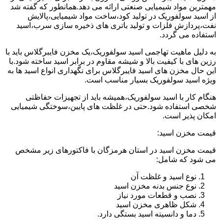
مهمترین مواد شیمیایی صنعتی ارائه می دهد.همانطور که گفته شد
از اسید سولفوریک در تولید کود،ساخت مواد شیمیایی،پالایش
نفت،پردازش فلزات و تولید باتری های ذخیره سازی سرب،اسید
استفاده می گردد.
به دلیل ماهیت تهاجمی اسید سولفوریک،یک مخزن فایبرگلاس باید با
رزین های با کیفیت بالا و شیشه مقاوم در برابر اسید ساخته شود.با
این حال مخزن های اسید فایبرگلاس برای نگهداری انواع اسید ها به
ویژه اسید سولفوریک بسیار مناسب است.
هنگام کار با اسید سولفوریک،همیشه باید از تجهیزات حفاظتی
شخصی استفاده شود.حتی در غلظت های پایین،سوختگی شیمیایی
امکان پذیر است.
قیمت مخزن اسید:
قیمت مخزن اسید در استان هرمزگان با فاکتورهای زیر مشخص
می شود که شامل:
نوع اسید و غلظت آن
نوع جنس بدنه مخزن اسید
نصب و قطعات مورد نیاز
شکل ظاهری مخزن اسید
دما و دانسیته اسید بستگی دارد.