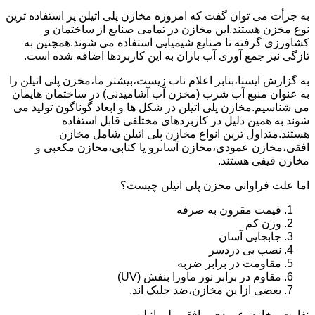
به جرأت می توان گفت که امروزه مخازن پلی اتیلن پر استفاده ترین
نوع مخزن هستند.این مخازن در تمامی صنایع از ساختمان و
کشاورزی گرفته تا صنایع شیمیایی استفاده می شوند.همچنین به
تازگی نیز جمع آوری آب باران به این کاربردها اضافه شده است.
به گزارش ایسنا،بنابر اعلام ناب زیست،بیشتر ما،مخزن پلی اتیلن را
به عنوان منبع آب شرب (مخزن آب آشامیدنی) در ساختمان هایمان
می شناسیم.مخازن پلی اتیلن در شکل ها و ابعاد گوناگون تولید می
شوند به همین دلیل در کاربردهای مختلفی قابل استفاده
هستند.متداول ترین انواع مخازن پلی اتیلن شامل مخازن
افقی،مخازن عمودی،مخازن آسانرو یا کتابی،مخازن مکعبی و
مخازن قیفی هستند.
اما علت فراوانی مخزن پلی اتیلن چیست؟
قیمت مقرون به صرفه
وزن کم
جابجایی آسان
نصب بی دردسر
مقاومت در برابر ضربه
مقاوم در برابر نور ماورا بنفش (UV)
بعضی ازا ین مخازن،ضد جلبک اند.
تفاوت مخازن عمودی و افقی پلی اتیلن