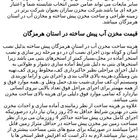
سایر مایعات می تواند ضامن حسن انتخاب شایسته شما و اعتبار
حرفه ای ما باشد.شرکت مخزن سازان بعنوان شرکت برتر در
زمینه طراحی و ساخت مخزن پیش ساخته و مخازن آب در استان
هرمزگان میباشد.
قیمت مخزن آب پیش ساخته در استان هرمزگان
هزینه ساخت مخزن آب در استان هرمزگان پیش ساخته بدلیل نصب
آسان و کوتاه بودن اجرای نصب آن در دو مرحله زیر سازی و نصب
استخر آماده در محل،بسیار کمتر از استخرهای بتنی می باشد زیرا
استخرهای بتنی به دلیل شرایط آماده سازی دشوار و طولانی به
دلیل اجرای مراحلی نظیر خاکبرداری کف،مخلوط ریزی کف،تهیه
بتن ومیلگرد،هزینه بالای قالب بندی و اجرای بتن و آراما توربندی
وسیستم آن،کف سازی،شیب بندی،حمل ونقل و...همه موارد فوق و
از همه مهمتر برای اجرای مراحل فوق تعداد بالایی نیروی انسانی
نیازدارد که تمامی موارد فوق دلیلی برای هزینه بالای ساخت مخزن
بتنی میباشد.
علاوه بر هزینه ساخت از نظر زمانبندی آماده سازی و احداث مخزن
بتنی در بهترین شرایط حداقل به 25 روز زمان نیاز دارد درصورتیکه
اجرای کامل مخزن پیش ساخته حداکثر 4 روززمان می برد.از نظر
مساحت زمین نیز مخزن پیش ساخته در حداقل متراژ زمین قابل
اجرا میباشند در صورتیکه برای منبع های بتنی مساحت بیشتری از
زمین نیاز میباشد.لازم به ذکر است که افزایش قطر استخر ها یا