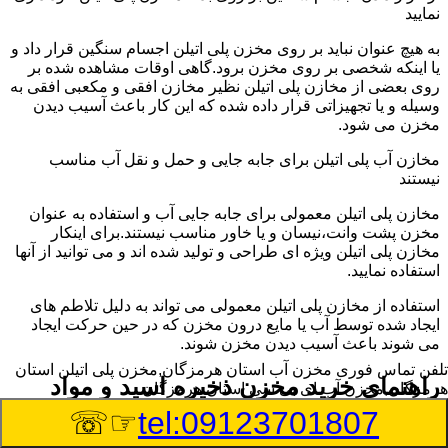
نمایید
به هیچ عنوان نباید بر روی مخزن پلی اتیلن اجسام سنگین قرار داد و
یا اینکه شخصی بر روی مخزن برود.گاهی اوقات مشاهده شده بر
روی بعضی از مخازن پلی اتیلن نظیر مخازن افقی و مکعبی افقی به
وسیله و یا تجهیزاتی قرار داده شده که این کار باعث آسیب دیدن
مخزن می شود.
مخازن آب پلی اتیلن برای جابه جایی و حمل و نقل آب مناسب
نیستند
مخازن پلی اتیلن معمولی برای جابه جایی آب و استفاده به عنوان
مخزن پشت وانت،نیسان و یا خاور مناسب نیستند.برای اینکار
مخازن پلی اتیلن ویژه ای طراحی و تولید شده اند و می توانید از آنها
استفاده نمایید.
استفاده از مخازن پلی اتیلن معمولی می تواند به دلیل تلاطم های
ایجاد شده توسط آب یا مایع درون مخزن که در حین حرکت ایجاد
می شوند باعث آسیب دیدن مخزن شوند.
تلفن تماس فوری
مخزن آب استان هرمزگان,مخزن پلی اتیلن استان
راهنمای خرید مخزن ذخیره اسید و مواد
هرمزگان,مخزن آب ای بی سی استان هرمزگان
شیمیایی خورنده در استان هرمزگان
☞☏
tel:09123701807