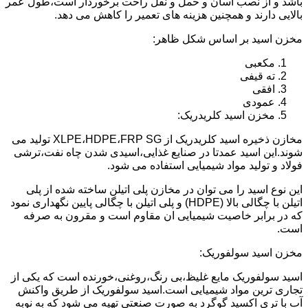
باشد و از نصب آسان و حمل و نقل راحت برخوردار است،طول عمر
بالایی دارند و همچنین هزینه های تعمیر را کاهش می دهد.
مخزن اسید بر اساس شکل ظاهر:
مکعبی
ته قیفی
افقی
عمودی
مخزن اسید کلریدریک:
مخازن ذخیره اسید کلریدریک از XLPE،HDPE،FRP SG تولید می
شوند.این اسید عمدتا در صنایع غذایی،اسیدی شدن چاه نفت،ترشی
فولاد و تولید مواد شیمیایی استفاده می شود.
این نوع اسید را می توان در مخازن پلی اتیلن ساخته شده از پلی
اتیلن با چگالی بالا (HDPE) و پلی اتیلن با چگالی پایین نگهداری نمود
که در برابر خاصیت شیمیایی ان مقاوم است و مقرون به صرفه
است.
مخزن اسید سولفوریک:
اسید سولفوریک مایع غلیظ،بی رنگ،روغنی،خورنده است که یکی از
تجاری ترین مواد شیمیایی است.اسید سولفوریک از طریق واکنش
آب با تری اکسید گوگرد به صورت صنعتی تهیه می شود که به نوبه