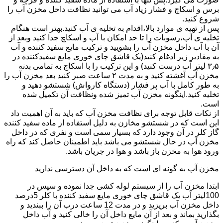
برس و اسکاچ و فشار زیاد آب می توانید نظافت داخل مخزن آب را
شروع کنید.
پس از تهیه ی موارد بالا،اقدام به تخلیه ی آب کنید.بهتر است هنگام
تخلیه ی آب،رسوبات را تا حد امکان با آب و اسکاچ جدا کنید وبعد از
آن با آب داخل مخزن آب را بشویید و ترکیب مایع سفید کننده و آب
به مقادیر زیر ادغام کنید(یک قاشق چای خوری مایع سفیدکننده در
۳٫۵ لیتر آب درست کنید) و این ترکیب را با اسکاچ به تمامی بدنه
مخزن آّب آغشته کنید و به مدت ۲ ساعت صبر کنید بعد مخزن آب را
به طور کامل با آب پر فشار (دستگاه کارواش) شستشو دهید و
تخلیه کنید.اینگونه مخزن آب تمیز شده ونظافت آن تکمیل شده
است.
از نکات قابل توجه برای نظافت مخزن آب که باید به آن اهمیت داد
این است که در شستشو مخازن به دلیل استفاده از ماده سفید کننده
گاز کلر در آن وجود دارد که بسیار سمی است و نفری که در داخل
مخزن آب در حال شستشو می باشد باید اطمینان حاصل کند که راه
ورود هوا به مخزن باز باشد و هوا در جریان باشد.
مخزن آب به گونه ای است که به داخل آن دسترسی ندارید
ابتدا مخزن آب را از سیستم لوله کشی جدا نموده و سپس در
100لیتر آب یک قاشق چای خوری مایع سفید کننده با کلر 5درصد
داخل مخزن آب بریزید و در مدت 12 ساعت درب آن را ببندید و
بگذارید بماند و بعد از آن مایع داخل آن را خالی کنید و آب داخل