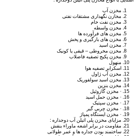
مخزن آب
مخازن نگهداری مشتقات نفتی
مخزن نفت خام
مخزن واسطه
مخزن های فرآورده ها
مخزن های بارگیری و پخش
مخزن اسید
مخزن مخروطی – قیفی یا کونیک
مخزن پکیج تصفیه فاضلاب
منهول
اسکرابر تصفیه هوا
مخزن آب ژاول
مخزن اسید سولفوریک
مخزن بنزین
· مخزن گازوئیل
· مخزن حمل اسید
· مخزن سپتیک
· مخزن چربی گیر
· مخزن ایستگاه پمپاژ
مزایای مخزن پلی اتیلن آب دوجداره :
مقاومت در برابر اشعه ماوراء بنفش
ساختمند بودن جداره ها و عمر طولانی