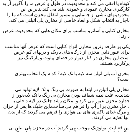
کوتاه یا افقی می کند و محدودیت در طول و عرض ما را ناگزیر از به
کارگیری مخازن عمودی و عمودی بلند می کند.بنابراین این
محدودیتهای ناشی از جانمایی و مسیر انتقال مخزن است که ما را
ناچار به انتخاب شکل و ابعاد خاصی از مخازن پلی اتیلنی می کند.
مخازن کتابی و آسانرو مناسب برای مکان هایی که محدودیت عرض
دارند:
یکی پر طرفدارترین مخازن انواع کتابی است که عرض آنها مناسب
برای عبور دادن مخزن از درگاه های باریک و دربهای کم عرض
است.این مخازن در کنار دیوار در فضای پیلوت و پارکینگ نیز
پرکاربرد هستند.
مخزن آب پلی اتیلن سه لایه یا تک لایه؟ کدام یک انتخاب بهتری
است؟
مخازن پلی اتیلن در ابتدا به صورت بی رنگ و تک لایه تولید می
شدند.به علت نیمه شفاف بودن مخازن بی رنگ یا تک لایه،نور از
جداره مخزن عبور می کرد و امکان رشد جلبک در لایه داخلی یا
داخل مخزن پر از آب را فراهم می ساخت.این جلبک ها پس از خزان
و مرگ غذای باکتری های بی هوازی را فرهم می کردند که از بدن
آنها تغذیه می کردند.
این فعالیت بیولوژیک موجب می گردید آب در مخزن پلی اتیلن بی