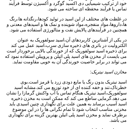
خود از ترکیب شیمیایی دی اکسید گوگرد و اکسیژن توسط فرآیند
تماس یا فرآیند محفظه ای ساخته می شود.
در غلظت های مختلف از این اسید در تولید کودها،رنگدانه ها،رنگ
ها،داروها،مواد منفجره،مواد شوینده و نمک ها و اسیدهای معدنی و
همچنین در فرآیندهای پالایش نفت و متالورژی استفاده می شود.
در یکی از آشناترین کاربردهای آن،اسید سولفوریک به عنوان
الکترولیت در باتری های ذخیره سازی سرب،اسید عمل می کند
برای ذخیره اسید سولفوریک که از خورندگی بالایی برخوردار است
می بایست از مخزن های اسید پلی اتیلن و پروپیلن استفاده نمود که
می تواند در برابر خاصیت خورندگی آن به خوبی مقاومت نماید.
مخازن اسید نیتریک
:
اسید نیتریک بدون رنگ یا مایع دودی زرد یا قرمز است.بوی
خطرناک،تند و خفه کننده ای از خود توزیع می کند.مشابه اسید
سولفوریک،اسید نیتریک هنگام تماس با آب واکنش گرمازا را نشان
می دهد.گرمایی ساطع می کند که ممکن است به مخزن ذخیره
اسید آسیب برساند به همین علت برای نگهداری چنین اسیدی باید
مخزنی مناسب انتخاب شود تا تمام نگرانی ها را در این موضوع
برطرف نماید و مخزن اسید پلی اتیلن بهترین گزینه برای نگهداری
می باشد.