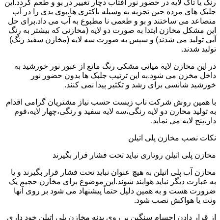
رنگ یا تاک لایه در حضور نور آفتاب دچار تغییر در بو و طعم گردد.این
جلبک های مرده حین تجزیه به وسیله باکتری ها،بوی بدی را در آب
متصاعد می ساختند و بو و طعمی نا مطبوع به آب می داد.برای حل
این مشکل مخازن ابتدا به صورت دو لایه (مخازنی که بیشتر به رنگ
آبی تولید می شدند) و سپس به صورت سه لایه (مخازن سفید رنگ)
تولید شدند.
در این مخازن لایه میانی مشکی رنگ مانع از عبور نور خورشید به
داخل مخزن می شود.به این ترتیب جلبک ها بدون حضور نور
خورشید شانسی برای رشد و تکثیر پیدا نمی کنند.
با همین روش شرکت ناب زیست حسب نیاز مشتریان گرامی اقدام
به تولید مخازن دو لایه رنگی،سه لایه سفید و رنگی،چهار لایه،فوم
دار،پنج لایه می نماید.
نکات نصب مخازن پلی اتیلن
مخازن پلی اتیلن روتاری نباید تحت فشار قرار بگیرند
مخازن آب پلی اتیلن به هیچ عنوان نباید تحت فشار قرار بگیرند و یا
به عبارت دیگر نباید هوابند شوند.این موضوع برای مخازن حجیم یک
ضرورت هست و به همین دلیل حتماً پیشنهاد می شود بر روی آنها
ونت یا هواکش نصب شود.
از قرار دادن اجسام سنگین بر روی بدنه مخازن پلی اتیلن خود داری