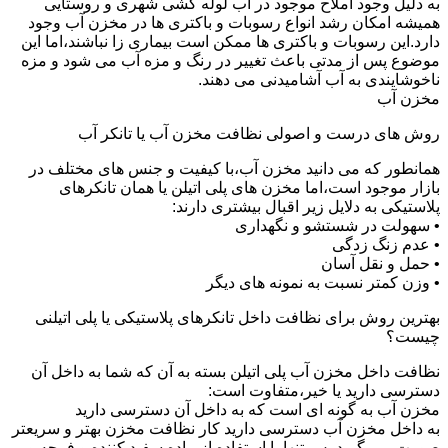
به دلیل وجود املاح موجود در آب لوله کشی شهری و روستایی
همیشه امکان رشد انواع رسوبات و باکتری ها در مخزن آب وجود
دارد.این رسوبات و باکتری ها ممکن است بیماری زا نباشند،اما این
موضوع پس از مدتی باعث تغییر در رنگ و مزه آب می شود و مزه
ناخوشایندی به آب آشامیدنی می دهند.
مخزن آب
روش های درست و اصولی نظافت مخزن آب یا تانکر آب
همانطور که می دانید مخزن آب،با کیفیت و جنس های مختلف در
بازار موجود است،اما مخزن های پلی اتیلن یا همان تانکرهای
پلاستیکی به دلایل زیر اقبال بیشتری دارند:
• سهولت در شستشو و نگهداری
• عدم زنگ زدگی
• حمل و نقل آسان
• وزن کمتر نسبت به نمونه های دیگر
بهترین روش برای نظافت داخل تانکرهای پلاستیکی یا پلی اتیلنی
چیست؟
نظافت داخل مخزن آب پلی اتیلن بسته به آن که شما به داخل آن
دسترسی دارید یا خیر،متفاوت است:
مخزن آب به گونه ای است که به داخل آن دسترسی دارید
به داخل مخزن آب دسترسی دارید کار نظافت مخزن بهتر و سریعتر
صورت می گیرد.پس تنها با استفاده از ماده سفید کننده و فرچه و