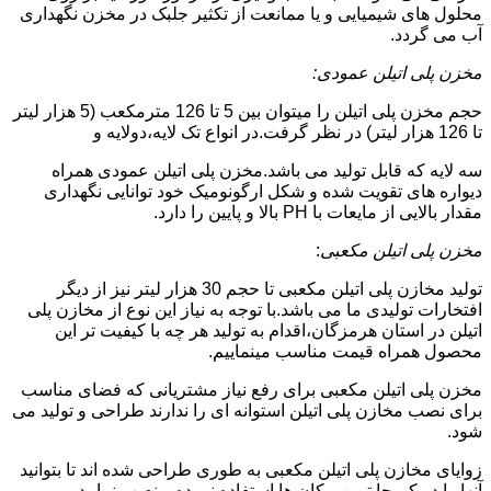
محلول های شیمیایی و یا ممانعت از تکثیر جلبک در مخزن نگهداری
آب می گردد.
مخزن پلی اتیلن عمودی:
حجم مخزن پلی اتیلن را میتوان بین 5 تا 126 مترمکعب (5 هزار لیتر
تا 126 هزار لیتر) در نظر گرفت.در انواع تک لایه،دولایه و
سه لایه که قابل تولید می باشد.مخزن پلی اتیلن عمودی همراه
دیواره های تقویت شده و شکل ارگونومیک خود توانایی نگهداری
مقدار بالایی از مایعات با PH بالا و پایین را دارد.
مخزن پلی اتیلن مکعبی
:
تولید مخازن پلی اتیلن مکعبی تا حجم 30 هزار لیتر نیز از دیگر
افتخارات تولیدی ما می باشد.با توجه به نیاز این نوع از مخازن پلی
اتیلن در استان هرمزگان،اقدام به تولید هر چه با کیفیت تر این
محصول همراه قیمت مناسب مینماییم.
مخزن پلی اتیلن مکعبی برای رفع نیاز مشتریانی که فضای مناسب
برای نصب مخازن پلی اتیلن استوانه ای را ندارند طراحی و تولید می
شود.
زوایای مخازن پلی اتیلن مکعبی به طوری طراحی شده اند تا بتوانید
آنها را در کم جا ترین مکان ها استفاده نموده و نصب نمایید.