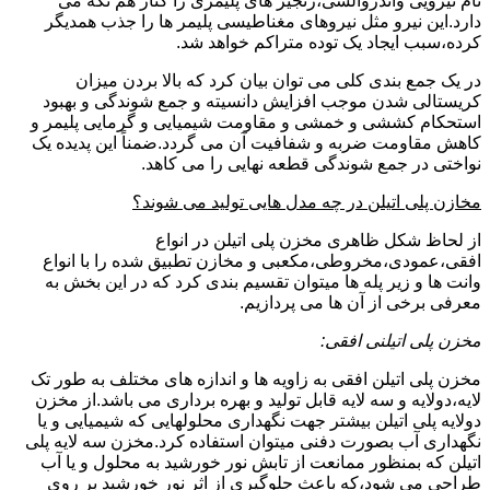
نام نیرویی واندروالسی،زنجیر های پلیمری را کنار هم نگه می
دارد.این نیرو مثل نیروهای مغناطیسی پلیمر ها را جذب همدیگر
کرده،سبب ایجاد یک توده متراکم خواهد شد.
در یک جمع بندی کلی می توان بیان کرد که بالا بردن میزان
کریستالی شدن موجب افزایش دانسیته و جمع شوندگی و بهبود
استحکام کششی و خمشی و مقاومت شیمیایی و گرمایی پلیمر و
کاهش مقاومت ضربه و شفافیت آن می گردد.ضمناً این پدیده یک
نواختی در جمع شوندگی قطعه نهایی را می کاهد.
مخازن پلی اتیلن در چه مدل هایی تولید می شوند؟
از لحاظ شکل ظاهری مخزن پلی اتیلن در انواع
افقی،عمودی،مخروطی،مکعبی و مخازن تطبیق شده را با انواع
وانت ها و زیر پله ها میتوان تقسیم بندی کرد که در این بخش به
معرفی برخی از آن ها می پردازیم.
مخزن پلی اتیلنی افقی:
مخزن پلی اتیلن افقی به زاویه ها و اندازه های مختلف به طور تک
لایه،دولایه و سه لایه قابل تولید و بهره برداری می باشد.از مخزن
دولایه پلی اتیلن بیشتر جهت نگهداری محلولهایی که شیمیایی و یا
نگهداری آب بصورت دفنی میتوان استفاده کرد.مخزن سه لایه پلی
اتیلن که بمنظور ممانعت از تابش نور خورشید به محلول و یا آب
طراحی می شود،که باعث جلوگیری از اثر نور خورشید بر روی