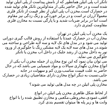
تانکر آب پلی اتیلن همانطور که از نامش پیداست از پلی اتیلن تولید
شده است و در حال حاضر یکی از متداولترین تانکر های تولید شده
در حصارک است.مخزن آب پلی اتیلن از نظر قیمت از تانکر فلزی
معمولاً ارزان تر است و در برابر خوردگی و زنگ زدگی نیز مقاوم
است اما در برابر ضربات شدید و یا پارگی نسبت به مخازن فلزی
مقاومت کمتری دارد.
یک مخزن آب پلی اتیلن در تهران
مخازن آب در حصارک عمدتاً با استفاده از روش قالب گیری دورانی
تولید می شود و در مدل های تک لایه و سه لایه طراحی و ساخته می
شوند.در مدل های سه لایه یک لایه مشکی رنگ با جلوگیری از ورود
نور به داخل مخزن از رشد جلبک در داخل آب مخزن یا تانکر
جلوگیری می نماید.
می توان بیان نمود که این نوع مخازن از جمله مخزن آب یکی از
انواع مخازن نگهداری سیالات و مواد شیمیایی می باشد.که در حال
حاضر به علت قیمت مناسب،وزن کم و سهولت در جابه
جایی،نسبت به دیگر انواع مخازن دارای متقاضیان زیادی در حصارک
می باشد.
مخازن پلی اتیلن در چه مدل هایی تولید می شوند؟
از لحاظ شکل ظاهری مخزن پلی اتیلن در انواع
افقی،عمودی،مخروطی،مکعبی و مخازن تطبیق شده را با انواع
وانت ها و زیر پله ها میتوان تقسیم بندی کرد.