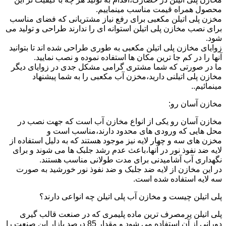
محصول همراه قیمت مناسب مینماییم.
مخزن پلی اتیلن مکعبی برای رفع نیاز مشتریانی که فضای مناسب
برای نصب مخازن پلی اتیلن استوانه ای را ندارند طراحی و تولید می
شود.
زوایای مخازن پلی اتیلن مکعبی به طوری طراحی شده اند تا بتوانید
آنها را در کم جا ترین مکان ها استفاده نموده و نصب نمایید.
ما در صورتی که شما مشتری گرامی مشکل جدی در زوایای دیگر
مخازن پلی اتیلنی دارید،مخزن آب مکعبی را به شما پیشنهاد
مینمائیم..
مخازن آسان رو:
مخازن آسان رو یکی از انواع مخازن آب است که جهت نصب در
محل هایی که ورودی های محدود دارند،مناسب است و
مخزن های سه و چهار لایه نیز موجود هستند که به دلیل استفاده از
لایه ضد نفوذ نور در آنها،باعث عدم رشد جلبک ها می شوند و برای
نگهداری آب آشامیدنی برای مدت طولانی مناسب هستند.
در این مخازن از لایه ضد جلبک و ضد نفوذ نور خورشید به صورت
سه لایه استفاده شده است.
پلی اتیلن چیست و مخازن آب پلی اتیلن چه انواعی دارند؟
پلی اتیلن پرمصرف ترین ماده پلیمری که در صنعت قالب گیری
دورانی از آن استفاده می شود و مقدار 85 درصد بازار این صنعت را