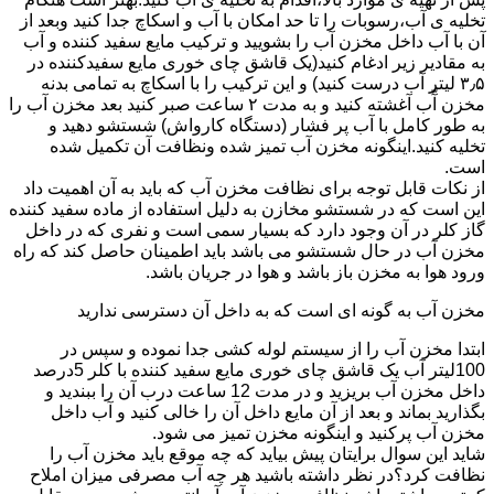
تخلیه ی آب،رسوبات را تا حد امکان با آب و اسکاچ جدا کنید وبعد از
آن با آب داخل مخزن آب را بشویید و ترکیب مایع سفید کننده و آب
به مقادیر زیر ادغام کنید(یک قاشق چای خوری مایع سفیدکننده در
۳٫۵ لیتر آب درست کنید) و این ترکیب را با اسکاچ به تمامی بدنه
مخزن آّب آغشته کنید و به مدت ۲ ساعت صبر کنید بعد مخزن آب را
به طور کامل با آب پر فشار (دستگاه کارواش) شستشو دهید و
تخلیه کنید.اینگونه مخزن آب تمیز شده ونظافت آن تکمیل شده
است.
از نکات قابل توجه برای نظافت مخزن آب که باید به آن اهمیت داد
این است که در شستشو مخازن به دلیل استفاده از ماده سفید کننده
گاز کلر در آن وجود دارد که بسیار سمی است و نفری که در داخل
مخزن آب در حال شستشو می باشد باید اطمینان حاصل کند که راه
ورود هوا به مخزن باز باشد و هوا در جریان باشد.
مخزن آب به گونه ای است که به داخل آن دسترسی ندارید
ابتدا مخزن آب را از سیستم لوله کشی جدا نموده و سپس در
100لیتر آب یک قاشق چای خوری مایع سفید کننده با کلر 5درصد
داخل مخزن آب بریزید و در مدت 12 ساعت درب آن را ببندید و
بگذارید بماند و بعد از آن مایع داخل آن را خالی کنید و آب داخل
مخزن آب پرکنید و اینگونه مخزن تمیز می شود.
شاید این سوال برایتان پیش بیاید که چه موقع باید مخزن آب را
نظافت کرد؟در نظر داشته باشید هر چه آب مصرفی میزان املاح