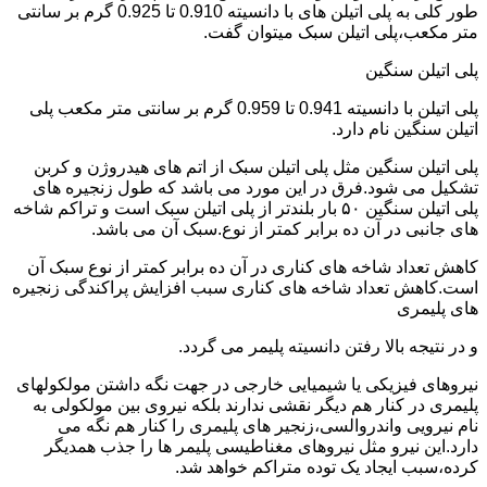
طور کلی به پلی اتیلن های با دانسیته 0.910 تا 0.925 گرم بر سانتی
متر مکعب،پلی اتیلن سبک میتوان گفت.
پلی اتیلن سنگین
پلی اتیلن با دانسیته 0.941 تا 0.959 گرم بر سانتی متر مکعب پلی
اتیلن سنگین نام دارد.
پلی اتیلن سنگین مثل پلی اتیلن سبک از اتم های هیدروژن و کربن
تشکیل می شود.فرق در این مورد می باشد که طول زنجیره های
پلی اتیلن سنگین ۵۰ بار بلندتر از پلی اتیلن سبک است و تراکم شاخه
های جانبی در آن ده برابر کمتر از نوع.سبک آن می باشد.
کاهش تعداد شاخه های کناری در آن ده برابر کمتر از نوع سبک آن
است.کاهش تعداد شاخه های کناری سبب افزایش پراکندگی زنجیره
های پلیمری
و در نتیجه بالا رفتن دانسیته پلیمر می گردد.
نیروهای فیزیکی یا شیمیایی خارجی در جهت نگه داشتن مولکولهای
پلیمری در کنار هم دیگر نقشی ندارند بلکه نیروی بین مولکولی به
نام نیرویی واندروالسی،زنجیر های پلیمری را کنار هم نگه می
دارد.این نیرو مثل نیروهای مغناطیسی پلیمر ها را جذب همدیگر
کرده،سبب ایجاد یک توده متراکم خواهد شد.