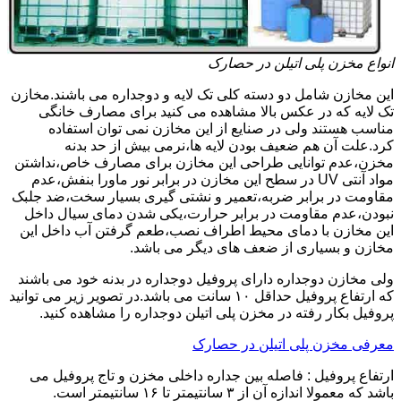
انواع مخزن پلی اتیلن در حصارک
این مخازن شامل دو دسته کلی تک لایه و دوجداره می باشند.مخازن
تک لایه که در عکس بالا مشاهده می کنید برای مصارف خانگی
مناسب هستند ولی در صنایع از این مخازن نمی توان استفاده
کرد.علت آن هم ضعیف بودن لایه ها،نرمی بیش از حد بدنه
مخزن،عدم توانایی طراحی این مخازن برای مصارف خاص،نداشتن
مواد آنتی UV در سطح این مخازن در برابر نور ماورا بنفش،عدم
مقاومت در برابر ضربه،تعمیر و نشتی گیری بسیار سخت،ضد جلبک
نبودن،عدم مقاومت در برابر حرارت،یکی شدن دمای سیال داخل
این مخازن با دمای محیط اطراف نصب،طعم گرفتن آب داخل این
مخازن و بسیاری از ضعف های دیگر می باشد.
ولی مخازن دوجداره دارای پروفیل دوجداره در بدنه خود می باشند
که ارتفاع پروفیل حداقل ۱۰ سانت می باشد.در تصویر زیر می توانید
پروفیل بکار رفته در مخزن پلی اتیلن دوجداره را مشاهده کنید.
معرفی مخزن پلی اتیلن در حصارک
ارتفاع پروفیل : فاصله بین جداره داخلی مخزن و تاج پروفیل می
باشد که معمولا اندازه آن از ۳ سانتیمتر تا ۱۶ سانتیمتر است.