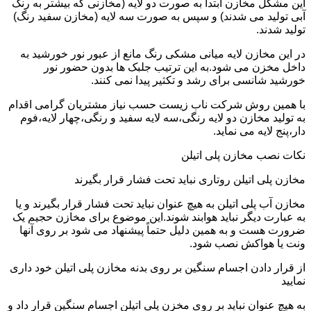
این مشکل مخازن ابتدا به صورت دو لایه (مخازنی که بیشتر به رنگ
آبی تولید می شدند) و سپس به صورت سه لایه (مخازن سفید رنگ)
تولید شدند.
در این مخازن لایه میانی مشکی رنگ مانع از عبور نور خورشید به
داخل مخزن می شود.به این ترتیب جلبک ها بدون حضور نور
خورشید شانسی برای رشد و تکثیر پیدا نمی کنند.
با همین روش شرکت ناب زیست حسب نیاز مشتریان گرامی اقدام
به تولید مخازن دو لایه رنگی،سه لایه سفید و رنگی،چهار لایه،فوم
دار،پنج لایه می نماید.
نکات نصب مخازن پلی اتیلن
مخازن پلی اتیلن روتاری نباید تحت فشار قرار بگیرند
مخازن آب پلی اتیلن به هیچ عنوان نباید تحت فشار قرار بگیرند و یا
به عبارت دیگر نباید هوابند شوند.این موضوع برای مخازن حجیم یک
ضرورت هست و به همین دلیل حتماً پیشنهاد می شود بر روی آنها
ونت یا هواکش نصب شود.
از قرار دادن اجسام سنگین بر روی بدنه مخازن پلی اتیلن خود داری
نمایید
به هیچ عنوان نباید بر روی مخزن پلی اتیلن اجسام سنگین قرار داد و