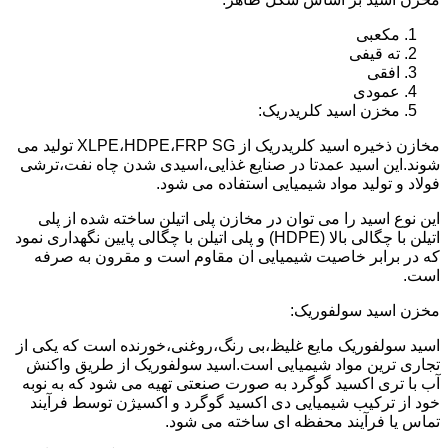
مکعبی
ته قیفی
افقی
عمودی
مخزن اسید کلریدریک:
مخازن ذخیره اسید کلریدریک از XLPE،HDPE،FRP SG تولید می
شوند.این اسید عمدتا در صنایع غذایی،اسیدی شدن چاه نفت،ترشی
فولاد و تولید مواد شیمیایی استفاده می شود.
این نوع اسید را می توان در مخازن پلی اتیلن ساخته شده از پلی
اتیلن با چگالی بالا (HDPE) و پلی اتیلن با چگالی پایین نگهداری نمود
که در برابر خاصیت شیمیایی ان مقاوم است و مقرون به صرفه
است.
مخزن اسید سولفوریک:
اسید سولفوریک مایع غلیظ،بی رنگ،روغنی،خورنده است که یکی از
تجاری ترین مواد شیمیایی است.اسید سولفوریک از طریق واکنش
آب با تری اکسید گوگرد به صورت صنعتی تهیه می شود که به نوبه
خود از ترکیب شیمیایی دی اکسید گوگرد و اکسیژن توسط فرآیند
تماس یا فرآیند محفظه ای ساخته می شود.