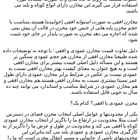
استفاده قرار می گیرند.این مخازن دارای انواع کوتاه و بلند می
باشند.
مخازن افقی به صورت استوانه افقی
(خوابیده) هستند.متناسب با
حجم مخزن پایه هایی از جنس خود مخزن در قالب آن پیش بینی
شده که اجازه می دهد مخزن به صورت پایدار در جای خود تثبیت
شود.
دلیل تفاوت قیمت مخازن عمودی و افقی : با توجه به توضیحات داده
شده طبیعتا مخازن افقی از مخازن هم حجم عمودی سنگین تر
هستند و این مساله دلیل اصلی قیمت بیشتر برای مخازن افقی
است و به هیچ عنوان به معنای کیفیت بهتر مخازن افقی نسبت به
عمودی نیست بر عکس در شرایط برابر مخازن عمودی دارای طول
عمر نسبتا بیشتری نسبت به مخازن افقی هستند.هم مخازن افقی و
هم مخازن عمودی در شرایط مناسب و استاندارد می توانند چند ده
سال به خوبی قابل استفاده باشند.
مخزن عمودی یا افقی؟ کدام یک؟
یکی از محدودیتها و عوامل اصلی انتخاب مخزن فضای در دسترس
است.مثلا محدودیت در ارتفاع ما را ناگزیر از انتخاب مخازن عمودی
کوتاه یا افقی می کند و محدودیت در طول و عرض ما را ناگزیر از به
کارگیری مخازن عمودی و عمودی بلند می کند.بنابراین این
محدودیتهای ناشی از جانمایی و مسیر انتقال مخزن است که ما را