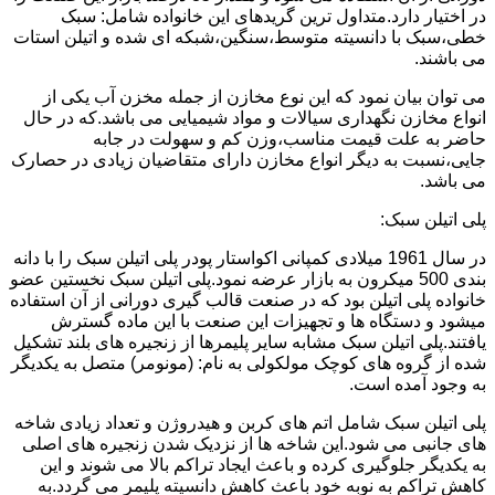
در اختیار دارد.متداول ترین گریدهای این خانواده شامل: سبک
خطی،سبک با دانسیته متوسط،سنگین،شبکه ای شده و اتیلن استات
می باشند.
می توان بیان نمود که این نوع مخازن از جمله مخزن آب یکی از
انواع مخازن نگهداری سیالات و مواد شیمیایی می باشد.که در حال
حاضر به علت قیمت مناسب،وزن کم و سهولت در جابه
جایی،نسبت به دیگر انواع مخازن دارای متقاضیان زیادی در حصارک
می باشد.
پلی اتیلن سبک:
در سال 1961 میلادی کمپانی اکواستار پودر پلی اتیلن سبک را با دانه
بندی 500 میکرون به بازار عرضه نمود.پلی اتیلن سبک نخستین عضو
خانواده پلی اتیلن بود که در صنعت قالب گیری دورانی از آن استفاده
میشود و دستگاه ها و تجهیزات این صنعت با این ماده گسترش
یافتند.پلی اتیلن سبک مشابه سایر پلیمرها از زنجیره های بلند تشکیل
شده از گروه های کوچک مولکولی به نام: (مونومر) متصل به یکدیگر
به وجود آمده است.
پلی اتیلن سبک شامل اتم های کربن و هیدروژن و تعداد زیادی شاخه
های جانبی می شود.این شاخه ها از نزدیک شدن زنجیره های اصلی
به یکدیگر جلوگیری کرده و باعث ایجاد تراکم بالا می شوند و این
کاهش تراکم به نوبه خود باعث کاهش دانسیته پلیمر می گردد.به