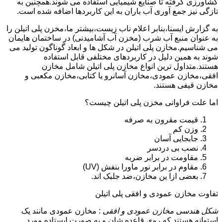
کشاورزی گرفته تا صنایع شیمیایی استفاده می شوند.همچنین به
تازگی نیز جمع آوری آب باران به این کاربردها اضافه شده است.
به گزارش ایسنا،بنابر اعلام ناب زیست،بیشتر ما،مخزن پلی اتیلن را
به عنوان منبع آب شرب (مخزن آب آشامیدنی) در ساختمان هایمان
می شناسیم.مخازن پلی اتیلن در شکل ها و ابعاد گوناگون تولید می
شوند به همین دلیل در کاربردهای مختلفی قابل استفاده
هستند.متداول ترین انواع مخازن پلی اتیلن شامل مخازن
افقی،مخازن عمودی،مخازن آسانرو یا کتابی،مخازن مکعبی و
مخازن قیفی هستند.
اما علت فراوانی مخزن پلی اتیلن چیست؟
قیمت مقرون به صرفه
وزن کم
جابجایی آسان
نصب بی دردسر
مقاومت در برابر ضربه
مقاوم در برابر نور ماورا بنفش (UV)
بعضی ازا ین مخازن،ضد جلبک اند.
تفاوت مخازن عمودی و افقی پلی اتیلن
شکل هندسی مخازن عمودی و افقی
: مخازن عمودی مانند یک
استوانه هستند که روی قاعده شان و به صورت ایستاده مورد