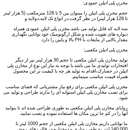
مخزن پلی اتیلن عمودی:
حجم مخزن پلی اتیلن را میتوان بین 5 تا 126 مترمکعب (5 هزار لیتر
تا 126 هزار لیتر) در نظر گرفت.در انواع تک لایه،دولایه و
سه لایه که قابل تولید می باشد.مخزن پلی اتیلن عمودی همراه
دیواره های تقویت شده و شکل ارگونومیک خود توانایی نگهداری
مقدار بالایی از مایعات با PH بالا و پایین را دارد.
مخزن پلی اتیلن مکعبی
:
تولید مخازن پلی اتیلن مکعبی تا حجم 30 هزار لیتر نیز از دیگر
افتخارات تولیدی ما می باشد.با توجه به نیاز این نوع از مخازن پلی
اتیلن در حصارک،اقدام به تولید هر چه با کیفیت تر این محصول
همراه قیمت مناسب مینماییم.
مخزن پلی اتیلن مکعبی برای رفع نیاز مشتریانی که فضای مناسب
برای نصب مخازن پلی اتیلن استوانه ای را ندارند طراحی و تولید می
شود.
زوایای مخازن پلی اتیلن مکعبی به طوری طراحی شده اند تا بتوانید
آنها را در کم جا ترین مکان ها استفاده نموده و نصب نمایید.
ما توانایی داریم مخازن پلی اتیلن مکعبی از حجم 1000 لیتر تا
140.000 لیتر به طور روتاری و دوجداره در قالب های روش