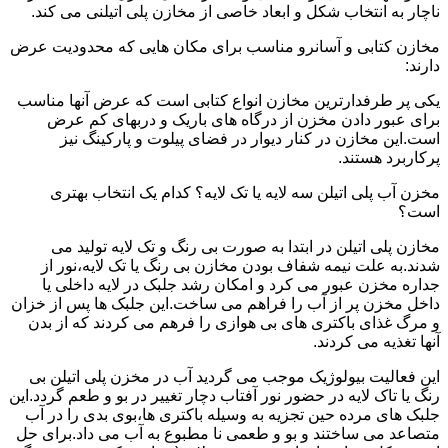
ناچار به انتخاب شکل و ابعاد خاصی از مخازن پلی اتیلنی می کند.
مخازن کتابی و آسانرو مناسب برای مکان هایی که محدودیت عرض
دارند:
یکی پر طرفدارترین مخازن انواع کتابی است که عرض آنها مناسب
برای عبور دادن مخزن از درگاه های باریک و دربهای کم عرض
است.این مخازن در کنار دیوار در فضای پیلوت و پارکینگ نیز
پرکاربرد هستند.
مخزن آب پلی اتیلن سه لایه یا تک لایه؟ کدام یک انتخاب بهتری
است؟
مخازن پلی اتیلن در ابتدا به صورت بی رنگ و تک لایه تولید می
شدند.به علت نیمه شفاف بودن مخازن بی رنگ یا تک لایه،نور از
جداره مخزن عبور می کرد و امکان رشد جلبک در لایه داخلی یا
داخل مخزن پر از آب را فراهم می ساخت.این جلبک ها پس از خزان
و مرگ غذای باکتری های بی هوازی را فرهم می کردند که از بدن
آنها تغذیه می کردند.
این فعالیت بیولوژیک موجب می گردید آب در مخزن پلی اتیلن بی
رنگ یا تاک لایه در حضور نور آفتاب دچار تغییر در بو و طعم گردد.این
جلبک های مرده حین تجزیه به وسیله باکتری ها،بوی بدی را در آب
متصاعد می ساختند و بو و طعمی نا مطبوع به آب می داد.برای حل