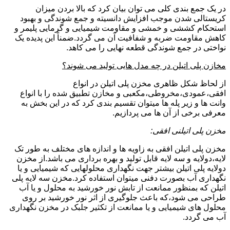
در یک جمع بندی کلی می توان بیان کرد که بالا بردن میزان
کریستالی شدن موجب افزایش دانسیته و جمع شوندگی و بهبود
استحکام کششی و خمشی و مقاومت شیمیایی و گرمایی پلیمر و
کاهش مقاومت ضربه و شفافیت آن می گردد.ضمناً این پدیده یک
نواختی در جمع شوندگی قطعه نهایی را می کاهد.
مخازن پلی اتیلن در چه مدل هایی تولید می شوند؟
از لحاظ شکل ظاهری مخزن پلی اتیلن در انواع
افقی،عمودی،مخروطی،مکعبی و مخازن تطبیق شده را با انواع
وانت ها و زیر پله ها میتوان تقسیم بندی کرد که در این بخش به
معرفی برخی از آن ها می پردازیم.
مخزن پلی اتیلنی افقی:
مخزن پلی اتیلن افقی به زاویه ها و اندازه های مختلف به طور تک
لایه،دولایه و سه لایه قابل تولید و بهره برداری می باشد.از مخزن
دولایه پلی اتیلن بیشتر جهت نگهداری محلولهایی که شیمیایی و یا
نگهداری آب بصورت دفنی میتوان استفاده کرد.مخزن سه لایه پلی
اتیلن که بمنظور ممانعت از تابش نور خورشید به محلول و یا آب
طراحی می شود،که باعث جلوگیری از اثر نور خورشید بر روی
محلول های شیمیایی و یا ممانعت از تکثیر جلبک در مخزن نگهداری
آب می گردد.