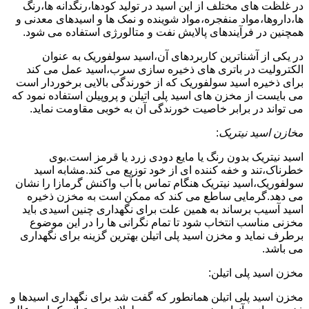
در غلظت های مختلف از این اسید در تولید کودها،رنگدانه ها،رنگ
ها،داروها،مواد منفجره،مواد شوینده و نمک ها و اسیدهای معدنی و
همچنین در فرآیندهای پالایش نفت و متالورژی استفاده می شود.
در یکی از آشناترین کاربردهای آن،اسید سولفوریک به عنوان
الکترولیت در باتری های ذخیره سازی سرب،اسید عمل می کند
برای ذخیره اسید سولفوریک که از خورندگی بالایی برخوردار است
می بایست از مخزن های اسید پلی اتیلن و پروپیلن استفاده نمود که
می تواند در برابر خاصیت خورندگی آن به خوبی مقاومت نماید.
مخازن اسید نیتریک
:
اسید نیتریک بدون رنگ یا مایع دودی زرد یا قرمز است.بوی
خطرناک،تند و خفه کننده ای از خود توزیع می کند.مشابه اسید
سولفوریک،اسید نیتریک هنگام تماس با آب واکنش گرمازا را نشان
می دهد.گرمایی ساطع می کند که ممکن است به مخزن ذخیره
اسید آسیب برساند به همین علت برای نگهداری چنین اسیدی باید
مخزنی مناسب انتخاب شود تا تمام نگرانی ها را در این موضوع
برطرف نماید و مخزن اسید پلی اتیلن بهترین گزینه برای نگهداری
می باشد.
مخزن اسید پلی اتیلن:
مخزن اسید پلی اتیلن همانطور که گفت شد برای نگهداری اسیدها و