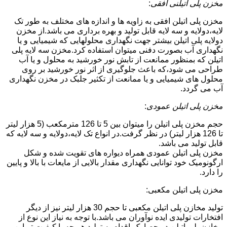
مخزن پلی اتیلنی افقی
:
مخزن پلی اتیلن افقی به زاویه ها و اندازه های مختلف به طور تک
لایه،دولایه و سه لایه قابل تولید و بهره برداری می باشد.از مخزن
دولایه پلی اتیلن بیشتر جهت نگهداری محلولهایی که شیمیایی و یا
نگهداری آب بصورت دفنی میتوان استفاده کرد.مخزن سه لایه پلی
اتیلن که بمنظور ممانعت از تابش نور خورشید به محلول و یا آب
طراحی می شود،که باعث جلوگیری از اثر نور خورشید بر روی
محلول های شیمیایی و یا ممانعت از تکثیر جلبک در مخزن نگهداری
آب می گردد.
مخزن پلی اتیلن عمودی
:
حجم مخزن پلی اتیلن را میتوان بین 5 تا 126 مترمکعب (5 هزار لیتر
تا 126 هزار لیتر) در نظر گرفت.در انواع تک لایه،دولایه و سه لایه که
قابل تولید می باشد.
مخزن پلی اتیلن عمودی همراه دیواره های تقویت شده و شکل
ارگونومیک خود توانایی نگهداری مقدار بالایی از مایعات با بالا و پایین
را دارد.
مخزن پلی اتیلن مکعبی:
تولید مخازن پلی اتیلن مکعبی تا حجم 30 هزار لیتر نیز از دیگر
افتخارات تولیدی ایده نوآوران می باشد.با توجه به نیاز این نوع از
مخازن پلی اتیلن در حصارک،اقدام به تولید هر چه با کیفیت تر این