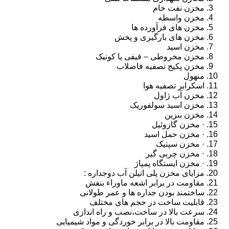
مخزن نفت خام
مخزن واسطه
مخزن های فرآورده ها
مخزن های بارگیری و پخش
مخزن اسید
مخزن مخروطی – قیفی یا کونیک
مخزن پکیج تصفیه فاضلاب
منهول
اسکرابر تصفیه هوا
مخزن آب ژاول
مخزن اسید سولفوریک
مخزن بنزین
· مخزن گازوئیل
· مخزن حمل اسید
· مخزن سپتیک
· مخزن چربی گیر
· مخزن ایستگاه پمپاژ
مزایای مخزن پلی اتیلن آب دوجداره :
مقاومت در برابر اشعه ماوراء بنفش
ساختمند بودن جداره ها و عمر طولانی
قابلیت ساخت در حجم های مختلف
سرعت بالا در ساخت،نصب و راه اندازی
مقاومت بالا در برابر خوردگی و مواد شیمیایی