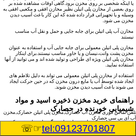
یا اینکه شخصی بر روی مخزن برود.گاهی اوقات مشاهده شده بر
روی بعضی از مخازن پلی اتیلن نظیر مخازن افقی و مکعبی افقی به
وسیله و یا تجهیزاتی قرار داده شده که این کار باعث آسیب دیدن
مخزن می شود.
مخازن آب پلی اتیلن برای جابه جایی و حمل و نقل آب مناسب
نیستند
مخازن پلی اتیلن معمولی برای جابه جایی آب و استفاده به عنوان
مخزن پشت وانت،نیسان و یا خاور مناسب نیستند.برای اینکار
مخازن پلی اتیلن ویژه ای طراحی و تولید شده اند و می توانید از آنها
استفاده نمایید.
استفاده از مخازن پلی اتیلن معمولی می تواند به دلیل تلاطم های
ایجاد شده توسط آب یا مایع درون مخزن که در حین حرکت ایجاد
می شوند باعث آسیب دیدن مخزن شوند.
راهنمای خرید مخزن ذخیره اسید و مواد
شیمیایی خورنده در حصارک
تلفن تماس فوری
مخزن آب حصارک,مخزن پلی اتیلن حصارک,مخزن
آب ای بی سی حصارک
مخزن ذخیره اسید و مواد شیمیایی باید به گونه ای تولید شوند که
☞☏
tel:09123701807
بتوانند در برابر چگالی نسبتا بالا و خورندگی انواع اسیدها مقاومت
کافی داشته باشند.به همین دلیل نمی توان در هر مخزنی اسید و مواد