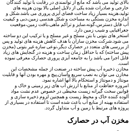
بالای تولید می باشد که مانع از توانمندی در رقابت با تولید کنندگان
خارجی و صادرات شده یکی از دلایل اصلی بالا بودن هزینه های
تولید،هزینه بسیار زیاد ساخت فضای آبزی پروری می باشد.شکل و
اندازه مخزن بستگی به مساحت و شکل هندسی زمین،دبی و کیفیت
آب قابل دسترس،گونه،سایز و تراکم ماهی،بافت زمین،موقعیت
جغرافیایی و شیب زمین دارد.
استخر های بتونی با بتن مسلح و غیر مسلح و یا ترکیب این دو ساخته
می شود.شرکت مخزن سازان با هدف کاهش هزینه های تولید و پس
از بررسی های متعدد در حصارک دیگر،نوعی سازه غیر بتونی (مخزن
پیش ساخته) که با حداقل زمان ساخت و هزینه در گنجایش های زیاد
قابل اجرا می باشد را به جامعه آبزی پروری حصارک معرفی نموده
است.
مخازن ذخیره آب پیش ساخته در صنعت از جمله مشخصات این
مخازن می توان به نصب سریع وآسان,پیچ و مهره بودن آنها و قابلیت
مونتاژ و دمونتاژ و استحکام بالا آنها اشاره نمود.
امروزه حفاظت از منابع با ارزش آب های زیر زمینی و خاک و
قوانین سخت گیرانه زیست محیطی در خصوص عدم نشت مواد
آلوده کننده خاک و محیط زیست و همچنین لزوم ذخیره سازی و
استفاده بهینه از منابع آب باعث شده است تا استفاده در بسیاری از
پروژه های مرتبط با زمین و آب متداول گردد.
مخزن آب در حصارک