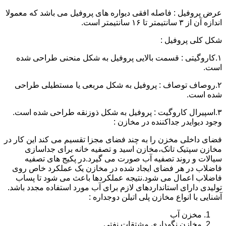
عرض پروفیل : فاصله افقی دیواره های پروفیل می باشد که معمولا
اندازه آن از ۳ سانتیمتر تا ۱۶ سانتیمتر است.
شکل کلی پروفیل :
۱.کاروگیتی : قسمت بالایی پروفیل به شکل منحنی طراحی شده
است.
۲.روصاف توصاف : پروفیل به شکل مربعی یا مستطیلی طراحی
شده است.
۳.اسپیرال کاروگیت : پروفیل به شکل ذوزنقه طراحی شده است.
وجود دیوایدر جداکننده در مخازن :
فضای داخلی مخزن را به چند فضای مجزا تقسیم می کند این کار در
مخازن سپتیک تانک،مخازن اسید و تصفیه خانه برای جداسازی
سیالات و روند تصفیه آب صورت می گیرد.در پکیج های تصفیه
فاضلاب در هر فضای ایجاد شده در مخازن یک عملکرد خاص روی
فاضلاب اعمال می شود.نتیجه عملکردها باعث می شود تا پساب
تولیدی دارای استانداردهای لازم برای آب مورد استفاده مجدد باشد.
آشنایی با انواع مخازن پلی اتیلن دوجداره :
مخزن آب
مخازن نگهداری مشتقات نفتی