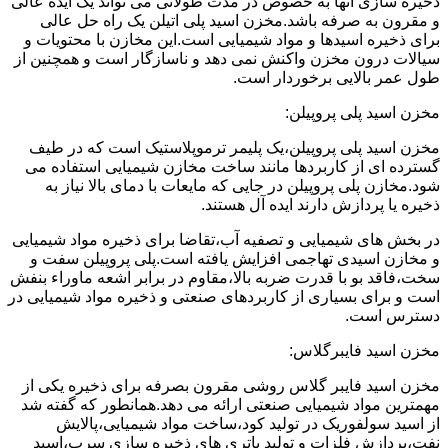
ذخیره سازی آنها به خصوص در مدت طولانی می تواند یک ایده عالی
و مقرون به صرفه باشد.مخزن اسید پلی اتیلن یک راه حل عالی
برای ذخیره اسیدها و مواد شیمیایی است.این مخازن با محتویات و
سیالات درون مخزن واکنش نمی دهد و ناسازگار است و همچنین از
طول عمر بالایی برخوردار است.
مخزن اسید پلی پروپیلن:
مخزن اسید پلی پروپیلن،یک پلیمر ترموپلاستیک است که در طیف
گسترده ای از کاربردها مانند ساخت مخازن شیمیایی استفاده می
شود.مخازن پلی پروپیلن در جایی که مایعات با دمای بالا نیاز به
ذخیره یا پردازش دارند ایده آل هستند.
در بخش های شیمیایی و تصفیه آب،تقاضا برای ذخیره مواد شیمیایی
و مخازن اسیدی تهاجمی افزایش یافته است.پلی پروپیلن سفت و
سخت،فاقد بو با قدرت ضربه بالا،مقاوم در برابر اشعه ماوراء بنفش
است و برای بسیاری از کاربردهای صنعتی و ذخیره مواد شیمیایی در
دسترس است.
مخزن اسید فایبرگلاس:
مخزن اسید فایبر گلاس روشی مقرون بصرفه برای ذخیره یکی از
مهمترین مواد شیمیایی صنعتی ارائه می دهد.همانطور که گفته شد
از اسید سولفوریک در تولید کود،ساخت مواد شیمیایی،پالایش
نفت،پردازش فلزات و تولید باتری های ذخیره سازی سرب،اسید