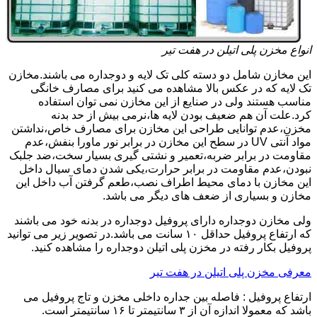
انواع مخزن پلی اتیلن در هفت تیر
این مخازن شامل دو دسته کلی تک لایه و دوجداره می باشند.مخازن
تک لایه که در عکس بالا مشاهده می کنید برای مصارف خانگی
مناسب هستند ولی در صنایع از این مخازن نمی توان استفاده
کرد.علت آن هم ضعیف بودن لایه ها،نرمی بیش از حد بدنه
مخزن،عدم توانایی طراحی این مخازن برای مصارف خاص،نداشتن
مواد آنتی UV در سطح این مخازن در برابر نور ماورا بنفش،عدم
مقاومت در برابر ضربه،تعمیر و نشتی گیری بسیار سخت،ضد جلبک
نبودن،عدم مقاومت در برابر حرارت،یکی شدن دمای سیال داخل
این مخازن با دمای محیط اطراف نصب،طعم گرفتن آب داخل این
مخازن و بسیاری از ضعف های دیگر می باشد.
ولی مخازن دوجداره دارای پروفیل دوجداره در بدنه خود می باشند
که ارتفاع پروفیل حداقل ۱۰ سانت می باشد.در تصویر زیر می توانید
پروفیل بکار رفته در مخزن پلی اتیلن دوجداره را مشاهده کنید.
معرفی مخزن پلی اتیلن در هفت تیر
ارتفاع پروفیل : فاصله بین جداره داخلی مخزن و تاج پروفیل می
باشد که معمولا اندازه آن از ۳ سانتیمتر تا ۱۶ سانتیمتر است.