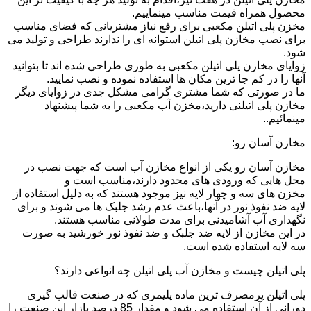
محصول همراه قیمت مناسب مینماییم.
مخزن پلی اتیلن مکعبی برای رفع نیاز مشتریانی که فضای مناسب
برای نصب مخازن پلی اتیلن استوانه ای را ندارند طراحی و تولید می
شود.
زوایای مخازن پلی اتیلن مکعبی به طوری طراحی شده اند تا بتوانید
آنها را در کم جا ترین مکان ها استفاده نموده و نصب نمایید.
ما در صورتی که شما مشتری گرامی مشکل جدی در زوایای دیگر
مخازن پلی اتیلنی دارید،مخزن آب مکعبی را به شما پیشنهاد
مینمائیم..
مخازن آسان رو:
مخازن آسان رو یکی از انواع مخازن آب است که جهت نصب در
محل هایی که ورودی های محدود دارند،مناسب است و
مخزن های سه و چهار لایه نیز موجود هستند که به دلیل استفاده از
لایه ضد نفوذ نور در آنها،باعث عدم رشد جلبک ها می شوند و برای
نگهداری آب آشامیدنی برای مدت طولانی مناسب هستند.
در این مخازن از لایه ضد جلبک و ضد نفوذ نور خورشید به صورت
سه لایه استفاده شده است.
پلی اتیلن چیست و مخازن آب پلی اتیلن چه انواعی دارند؟
پلی اتیلن پرمصرف ترین ماده پلیمری که در صنعت قالب گیری
دورانی از آن استفاده می شود و مقدار 85 درصد بازار این صنعت را