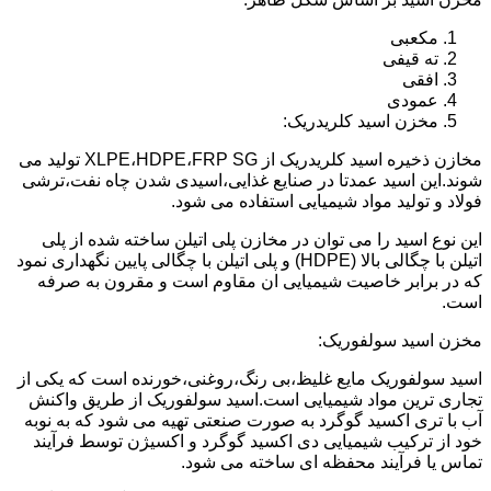
مکعبی
ته قیفی
افقی
عمودی
مخزن اسید کلریدریک:
مخازن ذخیره اسید کلریدریک از XLPE،HDPE،FRP SG تولید می
شوند.این اسید عمدتا در صنایع غذایی،اسیدی شدن چاه نفت،ترشی
فولاد و تولید مواد شیمیایی استفاده می شود.
این نوع اسید را می توان در مخازن پلی اتیلن ساخته شده از پلی
اتیلن با چگالی بالا (HDPE) و پلی اتیلن با چگالی پایین نگهداری نمود
که در برابر خاصیت شیمیایی ان مقاوم است و مقرون به صرفه
است.
مخزن اسید سولفوریک:
اسید سولفوریک مایع غلیظ،بی رنگ،روغنی،خورنده است که یکی از
تجاری ترین مواد شیمیایی است.اسید سولفوریک از طریق واکنش
آب با تری اکسید گوگرد به صورت صنعتی تهیه می شود که به نوبه
خود از ترکیب شیمیایی دی اکسید گوگرد و اکسیژن توسط فرآیند
تماس یا فرآیند محفظه ای ساخته می شود.