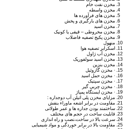
مخزن نفت خام
مخزن واسطه
مخزن های فرآورده ها
مخزن های بارگیری و پخش
مخزن اسید
مخزن مخروطی – قیفی یا کونیک
مخزن پکیج تصفیه فاضلاب
منهول
اسکرابر تصفیه هوا
مخزن آب ژاول
مخزن اسید سولفوریک
مخزن بنزین
· مخزن گازوئیل
· مخزن حمل اسید
· مخزن سپتیک
· مخزن چربی گیر
· مخزن ایستگاه پمپاژ
مزایای مخزن پلی اتیلن آب دوجداره :
مقاومت در برابر اشعه ماوراء بنفش
ساختمند بودن جداره ها و عمر طولانی
قابلیت ساخت در حجم های مختلف
سرعت بالا در ساخت،نصب و راه اندازی
مقاومت بالا در برابر خوردگی و مواد شیمیایی