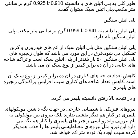
طور کلی به پلی اتیلن های با دانسیته 0.910 تا 0.925 گرم بر سانتی
متر مکعب،پلی اتیلن سبک میتوان گفت.
پلی اتیلن سنگین
پلی اتیلن با دانسیته 0.941 تا 0.959 گرم بر سانتی متر مکعب پلی
اتیلن سنگین نام دارد.
پلی اتیلن سنگین مثل پلی اتیلن سبک از اتم های هیدروژن و کربن
تشکیل می شود.فرق در این مورد می باشد که طول زنجیره های
پلی اتیلن سنگین ۵۰ بار بلندتر از پلی اتیلن سبک است و تراکم شاخه
های جانبی در آن ده برابر کمتر از نوع.سبک آن می باشد.
کاهش تعداد شاخه های کناری در آن ده برابر کمتر از نوع سبک آن
است.کاهش تعداد شاخه های کناری سبب افزایش پراکندگی زنجیره
های پلیمری
و در نتیجه بالا رفتن دانسیته پلیمر می گردد.
نیروهای فیزیکی یا شیمیایی خارجی در جهت نگه داشتن مولکولهای
پلیمری در کنار هم دیگر نقشی ندارند بلکه نیروی بین مولکولی به
نام نیرویی واندروالسی،زنجیر های پلیمری را کنار هم نگه می
دارد.این نیرو مثل نیروهای مغناطیسی پلیمر ها را جذب همدیگر
کرده،سبب ایجاد یک توده متراکم خواهد شد.