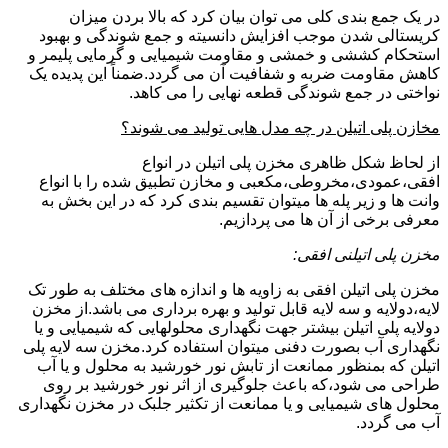
در یک جمع بندی کلی می توان بیان کرد که بالا بردن میزان
کریستالی شدن موجب افزایش دانسیته و جمع شوندگی و بهبود
استحکام کششی و خمشی و مقاومت شیمیایی و گرمایی پلیمر و
کاهش مقاومت ضربه و شفافیت آن می گردد.ضمناً این پدیده یک
نواختی در جمع شوندگی قطعه نهایی را می کاهد.
مخازن پلی اتیلن در چه مدل هایی تولید می شوند؟
از لحاظ شکل ظاهری مخزن پلی اتیلن در انواع
افقی،عمودی،مخروطی،مکعبی و مخازن تطبیق شده را با انواع
وانت ها و زیر پله ها میتوان تقسیم بندی کرد که در این بخش به
معرفی برخی از آن ها می پردازیم.
مخزن پلی اتیلنی افقی:
مخزن پلی اتیلن افقی به زاویه ها و اندازه های مختلف به طور تک
لایه،دولایه و سه لایه قابل تولید و بهره برداری می باشد.از مخزن
دولایه پلی اتیلن بیشتر جهت نگهداری محلولهایی که شیمیایی و یا
نگهداری آب بصورت دفنی میتوان استفاده کرد.مخزن سه لایه پلی
اتیلن که بمنظور ممانعت از تابش نور خورشید به محلول و یا آب
طراحی می شود،که باعث جلوگیری از اثر نور خورشید بر روی
محلول های شیمیایی و یا ممانعت از تکثیر جلبک در مخزن نگهداری
آب می گردد.