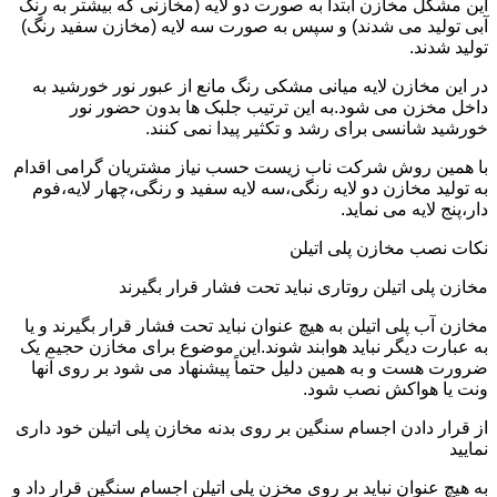
این مشکل مخازن ابتدا به صورت دو لایه (مخازنی که بیشتر به رنگ
آبی تولید می شدند) و سپس به صورت سه لایه (مخازن سفید رنگ)
تولید شدند.
در این مخازن لایه میانی مشکی رنگ مانع از عبور نور خورشید به
داخل مخزن می شود.به این ترتیب جلبک ها بدون حضور نور
خورشید شانسی برای رشد و تکثیر پیدا نمی کنند.
با همین روش شرکت ناب زیست حسب نیاز مشتریان گرامی اقدام
به تولید مخازن دو لایه رنگی،سه لایه سفید و رنگی،چهار لایه،فوم
دار،پنج لایه می نماید.
نکات نصب مخازن پلی اتیلن
مخازن پلی اتیلن روتاری نباید تحت فشار قرار بگیرند
مخازن آب پلی اتیلن به هیچ عنوان نباید تحت فشار قرار بگیرند و یا
به عبارت دیگر نباید هوابند شوند.این موضوع برای مخازن حجیم یک
ضرورت هست و به همین دلیل حتماً پیشنهاد می شود بر روی آنها
ونت یا هواکش نصب شود.
از قرار دادن اجسام سنگین بر روی بدنه مخازن پلی اتیلن خود داری
نمایید
به هیچ عنوان نباید بر روی مخزن پلی اتیلن اجسام سنگین قرار داد و