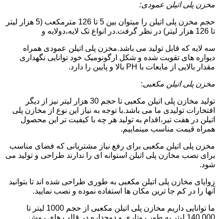
مخزن پلی اتیلن عمودی:
حجم مخزن پلی اتیلن را میتوان بین 5 تا 126 مترمکعب (5 هزار لیتر
تا 126 هزار لیتر) در نظر گرفت.در انواع تک لایه،دولایه و
سه لایه که قابل تولید می باشد.مخزن پلی اتیلن عمودی همراه
دیواره های تقویت شده و شکل ارگونومیک خود توانایی نگهداری
مقدار بالایی از مایعات با PH بالا و پایین را دارد.
مخزن پلی اتیلن مکعبی
:
تولید مخازن پلی اتیلن مکعبی تا حجم 30 هزار لیتر نیز از دیگر
افتخارات تولیدی ما می باشد.با توجه به نیاز این نوع از مخازن پلی
اتیلن در هفت تیر،اقدام به تولید هر چه با کیفیت تر این محصول
همراه قیمت مناسب مینماییم.
مخزن پلی اتیلن مکعبی برای رفع نیاز مشتریانی که فضای مناسب
برای نصب مخازن پلی اتیلن استوانه ای را ندارند طراحی و تولید می
شود.
زوایای مخازن پلی اتیلن مکعبی به طوری طراحی شده اند تا بتوانید
آنها را در کم جا ترین مکان ها استفاده نموده و نصب نمایید.
ما توانایی داریم مخازن پلی اتیلن مکعبی از حجم 1000 لیتر تا
140.000 لیتر به طور روتاری و دوجداره در قالب های روش