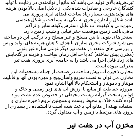
تیر،هزینه بالای تولید می باشد که مانع از توانمندی در رقابت با تولید
کنندگان خارجی و صادرات شده یکی از دلایل اصلی بالا بودن هزینه
های تولید،هزینه بسیار زیاد ساخت فضای آبزی پروری می
باشد.شکل و اندازه مخزن بستگی به مساحت و شکل هندسی
زمین،دبی و کیفیت آب قابل دسترس،گونه،سایز و تراکم
ماهی،بافت زمین،موقعیت جغرافیایی و شیب زمین دارد.
استخر های بتونی با بتن مسلح و غیر مسلح و یا ترکیب این دو ساخته
می شود.شرکت مخزن سازان با هدف کاهش هزینه های تولید و پس
از بررسی های متعدد در هفت تیر دیگر،نوعی سازه غیر بتونی
(مخزن پیش ساخته) که با حداقل زمان ساخت و هزینه در گنجایش
های زیاد قابل اجرا می باشد را به جامعه آبزی پروری هفت تیر
معرفی نموده است.
مخازن ذخیره آب پیش ساخته در صنعت از جمله مشخصات این
مخازن می توان به نصب سریع وآسان,پیچ و مهره بودن آنها و قابلیت
مونتاژ و دمونتاژ و استحکام بالا آنها اشاره نمود.
امروزه حفاظت از منابع با ارزش آب های زیر زمینی و خاک و
قوانین سخت گیرانه زیست محیطی در خصوص عدم نشت مواد
آلوده کننده خاک و محیط زیست و همچنین لزوم ذخیره سازی و
استفاده بهینه از منابع آب باعث شده است تا استفاده در بسیاری از
پروژه های مرتبط با زمین و آب متداول گردد.
مخزن آب در هفت تیر