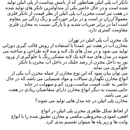
تانکر آب پلی اتیلن همانطور که از نامش پیداست از پلی اتیلن تولید
شده است و در حال حاضر یکی از متداولترین تانکر های تولید شده
در هفت تیر است.مخزن آب پلی اتیلن از نظر قیمت از تانکر فلزی
معمولاً ارزان تر است و در برابر خوردگی و زنگ زدگی نیز مقاوم
است اما در برابر ضربات شدید و یا پارگی نسبت به مخازن فلزی
مقاومت کمتری دارد.
یک مخزن آب پلی اتیلن در تهران
مخازن آب در هفت تیر عمدتاً با استفاده از روش قالب گیری دورانی
تولید می شود و در مدل های تک لایه و سه لایه طراحی و ساخته می
شوند.در مدل های سه لایه یک لایه مشکی رنگ با جلوگیری از ورود
نور به داخل مخزن از رشد جلبک در داخل آب مخزن یا تانکر
جلوگیری می نماید.
می توان بیان نمود که این نوع مخازن از جمله مخزن آب یکی از
انواع مخازن نگهداری سیالات و مواد شیمیایی می باشد.که در حال
حاضر به علت قیمت مناسب،وزن کم و سهولت در جابه
جایی،نسبت به دیگر انواع مخازن دارای متقاضیان زیادی در هفت
تیر می باشد.
مخازن پلی اتیلن در چه مدل هایی تولید می شوند؟
از لحاظ شکل ظاهری مخزن پلی اتیلن در انواع
افقی،عمودی،مخروطی،مکعبی و مخازن تطبیق شده را با انواع
وانت ها و زیر پله ها میتوان تقسیم بندی کرد.