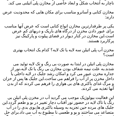
ناچار به انتخاب شکل و ابعاد خاصی از مخازن پلی اتیلنی می کند.
مخازن کتابی و آسانرو مناسب برای مکان هایی که محدودیت عرض
دارند:
یکی پر طرفدارترین مخازن انواع کتابی است که عرض آنها مناسب
برای عبور دادن مخزن از درگاه های باریک و دربهای کم عرض
است.این مخازن در کنار دیوار در فضای پیلوت و پارکینگ نیز
پرکاربرد هستند.
مخزن آب پلی اتیلن سه لایه یا تک لایه؟ کدام یک انتخاب بهتری
است؟
مخازن پلی اتیلن در ابتدا به صورت بی رنگ و تک لایه تولید می
شدند.به علت نیمه شفاف بودن مخازن بی رنگ یا تک لایه،نور از
جداره مخزن عبور می کرد و امکان رشد جلبک در لایه داخلی یا
داخل مخزن پر از آب را فراهم می ساخت.این جلبک ها پس از خزان
و مرگ غذای باکتری های بی هوازی را فرهم می کردند که از بدن
آنها تغذیه می کردند.
این فعالیت بیولوژیک موجب می گردید آب در مخزن پلی اتیلن بی
رنگ یا تاک لایه در حضور نور آفتاب دچار تغییر در بو و طعم گردد.این
جلبک های مرده حین تجزیه به وسیله باکتری ها،بوی بدی را در آب
متصاعد می ساختند و بو و طعمی نا مطبوع به آب می داد.برای حل