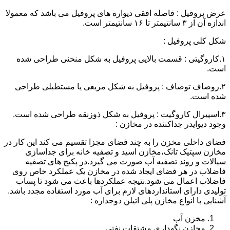
عرض پروفیل : فاصله افقی دیواره های پروفیل می باشد که معمولا
اندازه آن از ۳ سانتیمتر تا ۱۶ سانتیمتر است.
شکل کلی پروفیل :
۱.کاروگیتی : قسمت بالایی پروفیل به شکل منحنی طراحی شده
است.
۲.روصاف توصاف : پروفیل به شکل مربعی یا مستطیلی طراحی
شده است.
۳.اسپیرال کاروگیت : پروفیل به شکل ذوزنقه طراحی شده است.
وجود دیوایدر جداکننده در مخازن :
فضای داخلی مخزن را به چند فضای مجزا تقسیم می کند این کار در
مخازن سپتیک تانک،مخازن اسید و تصفیه خانه برای جداسازی
سیالات و روند تصفیه آب صورت می گیرد.در پکیج های تصفیه
فاضلاب در هر فضای ایجاد شده در مخازن یک عملکرد خاص روی
فاضلاب اعمال می شود.نتیجه عملکردها باعث می شود تا پساب
تولیدی دارای استانداردهای لازم برای آب مورد استفاده مجدد باشد.
آشنایی با انواع مخازن پلی اتیلن دوجداره :
مخزن آب
مخازن نگهداری مشتقات نفتی