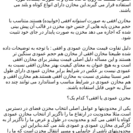
استفاده قرار می گیرند.این مخازن دارای انواع کوتاه و بلند می
باشند.
مخازن افقی به صورت استوانه افقی
(خوابیده) هستند.متناسب با
حجم مخزن پایه هایی از جنس خود مخزن در قالب آن پیش بینی
شده که اجازه می دهد مخزن به صورت پایدار در جای خود تثبیت
شود.
دلیل تفاوت قیمت مخازن عمودی و افقی : با توجه به توضیحات داده
شده طبیعتا مخازن افقی از مخازن هم حجم عمودی سنگین تر
هستند و این مساله دلیل اصلی قیمت بیشتر برای مخازن افقی
است و به هیچ عنوان به معنای کیفیت بهتر مخازن افقی نسبت به
عمودی نیست بر عکس در شرایط برابر مخازن عمودی دارای طول
عمر نسبتا بیشتری نسبت به مخازن افقی هستند.هم مخازن افقی و
هم مخازن عمودی در شرایط مناسب و استاندارد می توانند چند ده
سال به خوبی قابل استفاده باشند.
مخزن عمودی یا افقی؟ کدام یک؟
یکی از محدودیتها و عوامل اصلی انتخاب مخزن فضای در دسترس
است.مثلا محدودیت در ارتفاع ما را ناگزیر از انتخاب مخازن عمودی
کوتاه یا افقی می کند و محدودیت در طول و عرض ما را ناگزیر از به
کارگیری مخازن عمودی و عمودی بلند می کند.بنابراین این
محدودیتهای ناشی از جانمایی و مسیر انتقال مخزن است که ما را