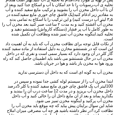
تخلیه ی آب،رسوبات را تا حد امکان با آب و اسکاچ جدا کنید وبعد از
آن با آب داخل مخزن آب را بشویید و ترکیب مایع سفید کننده و آب
به مقادیر زیر ادغام کنید(یک قاشق چای خوری مایع سفیدکننده در
۳٫۵ لیتر آب درست کنید) و این ترکیب را با اسکاچ به تمامی بدنه
مخزن آّب آغشته کنید و به مدت ۲ ساعت صبر کنید بعد مخزن آب را
به طور کامل با آب پر فشار (دستگاه کارواش) شستشو دهید و
تخلیه کنید.اینگونه مخزن آب تمیز شده ونظافت آن تکمیل شده
است.
از نکات قابل توجه برای نظافت مخزن آب که باید به آن اهمیت داد
این است که در شستشو مخازن به دلیل استفاده از ماده سفید کننده
گاز کلر در آن وجود دارد که بسیار سمی است و نفری که در داخل
مخزن آب در حال شستشو می باشد باید اطمینان حاصل کند که راه
ورود هوا به مخزن باز باشد و هوا در جریان باشد.
مخزن آب به گونه ای است که به داخل آن دسترسی ندارید
ابتدا مخزن آب را از سیستم لوله کشی جدا نموده و سپس در
100لیتر آب یک قاشق چای خوری مایع سفید کننده با کلر 5درصد
داخل مخزن آب بریزید و در مدت 12 ساعت درب آن را ببندید و
بگذارید بماند و بعد از آن مایع داخل آن را خالی کنید و آب داخل
مخزن آب پرکنید و اینگونه مخزن تمیز می شود.
شاید این سوال برایتان پیش بیاید که چه موقع باید مخزن آب را
نظافت کرد؟در نظر داشته باشید هر چه آب مصرفی میزان املاح