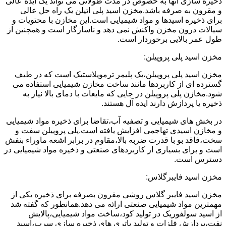
ذخیره سازی آنها به خصوص در مدت طولانی می تواند یک ایده عالی
و مقرون به صرفه باشد.مخزن اسید پلی اتیلن یک راه حل عالی
برای ذخیره اسیدها و مواد شیمیایی است.این مخازن با محتویات و
سیالات درون مخزن واکنش نمی دهد و ناسازگار است و همچنین از
طول عمر بالایی برخوردار است.
مخزن اسید پلی پروپیلن:
مخزن اسید پلی پروپیلن،یک پلیمر ترموپلاستیک است که در طیف
گسترده ای از کاربردها مانند ساخت مخازن شیمیایی استفاده می
شود.مخازن پلی پروپیلن در جایی که مایعات با دمای بالا نیاز به
ذخیره یا پردازش دارند ایده آل هستند.
در بخش های شیمیایی و تصفیه آب،تقاضا برای ذخیره مواد شیمیایی
و مخازن اسیدی تهاجمی افزایش یافته است.پلی پروپیلن سفت و
سخت،فاقد بو با قدرت ضربه بالا،مقاوم در برابر اشعه ماوراء بنفش
است و برای بسیاری از کاربردهای صنعتی و ذخیره مواد شیمیایی در
دسترس است.
مخزن اسید فایبرگلاس:
مخزن اسید فایبر گلاس روشی مقرون بصرفه برای ذخیره یکی از
مهمترین مواد شیمیایی صنعتی ارائه می دهد.همانطور که گفته شد
از اسید سولفوریک در تولید کود،ساخت مواد شیمیایی،پالایش
نفت،پردازش فلزات و تولید باتری های ذخیره سازی سرب،اسید