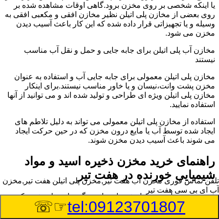
یا اینکه شخصی بر روی مخزن برود.گاهی اوقات مشاهده شده بر
روی بعضی از مخازن پلی اتیلن نظیر مخازن افقی و مکعبی افقی به
وسیله و یا تجهیزاتی قرار داده شده که این کار باعث آسیب دیدن
مخزن می شود.
مخازن آب پلی اتیلن برای جابه جایی و حمل و نقل آب مناسب
نیستند
مخازن پلی اتیلن معمولی برای جابه جایی آب و استفاده به عنوان
مخزن پشت وانت،نیسان و یا خاور مناسب نیستند.برای اینکار
مخازن پلی اتیلن ویژه ای طراحی و تولید شده اند و می توانید از آنها
استفاده نمایید.
استفاده از مخازن پلی اتیلن معمولی می تواند به دلیل تلاطم های
ایجاد شده توسط آب یا مایع درون مخزن که در حین حرکت ایجاد
می شوند باعث آسیب دیدن مخزن شوند.
راهنمای خرید مخزن ذخیره اسید و مواد
شیمیایی خورنده در هفت تیر
تلفن تماس فوری
مخزن آب هفت تیر,مخزن پلی اتیلن هفت تیر,مخزن
آب ای بی سی هفت تیر
مخزن ذخیره اسید و مواد شیمیایی باید به گونه ای تولید شوند که
☞☏
tel:09123701807
بتوانند در برابر چگالی نسبتا بالا و خورندگی انواع اسیدها مقاومت
کافی داشته باشند.به همین دلیل نمی توان در هر مخزنی اسید و مواد