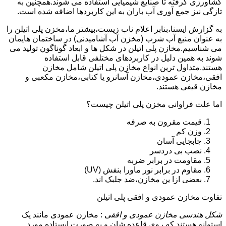
کشاورزی گرفته تا صنایع شیمیایی استفاده می شوند.همچنین به
تازگی نیز جمع آوری آب باران به این کاربردها اضافه شده است.
به گزارش ایسنا،بنابر اعلام ناب زیست،بیشتر ما،مخزن پلی اتیلن را
به عنوان منبع آب شرب (مخزن آب آشامیدنی) در ساختمان هایمان
می شناسیم.مخازن پلی اتیلن در شکل ها و ابعاد گوناگون تولید می
شوند به همین دلیل در کاربردهای مختلفی قابل استفاده
هستند.متداول ترین انواع مخازن پلی اتیلن شامل مخازن
افقی،مخازن عمودی،مخازن آسانرو یا کتابی،مخازن مکعبی و
مخازن قیفی هستند.
اما علت فراوانی مخزن پلی اتیلن چیست؟
قیمت مقرون به صرفه
وزن کم
جابجایی آسان
نصب بی دردسر
مقاومت در برابر ضربه
مقاوم در برابر نور ماورا بنفش (UV)
بعضی ازا ین مخازن،ضد جلبک اند.
تفاوت مخازن عمودی و افقی پلی اتیلن
شکل هندسی مخازن عمودی و افقی
: مخازن عمودی مانند یک
استوانه هستند که روی قاعده شان و به صورت ایستاده مورد