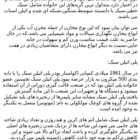
در اختیار دارد.متداول ترین گریدهای این خانواده شامل: سبک
خطی،سبک با دانسیته متوسط،سنگین،شبکه ای شده و اتیلن استات
می باشند.
می توان بیان نمود که این نوع مخازن از جمله مخزن آب یکی از
انواع مخازن نگهداری سیالات و مواد شیمیایی می باشد.که در حال
حاضر به علت قیمت مناسب،وزن کم و سهولت در جابه
جایی،نسبت به دیگر انواع مخازن دارای متقاضیان زیادی در هفت
تیر می باشد.
پلی اتیلن سبک:
در سال 1961 میلادی کمپانی اکواستار پودر پلی اتیلن سبک را با دانه
بندی 500 میکرون به بازار عرضه نمود.پلی اتیلن سبک نخستین عضو
خانواده پلی اتیلن بود که در صنعت قالب گیری دورانی از آن استفاده
میشود و دستگاه ها و تجهیزات این صنعت با این ماده گسترش
یافتند.پلی اتیلن سبک مشابه سایر پلیمرها از زنجیره های بلند تشکیل
شده از گروه های کوچک مولکولی به نام: (مونومر) متصل به یکدیگر
به وجود آمده است.
پلی اتیلن سبک شامل اتم های کربن و هیدروژن و تعداد زیادی شاخه
های جانبی می شود.این شاخه ها از نزدیک شدن زنجیره های اصلی
به یکدیگر جلوگیری کرده و باعث ایجاد تراکم بالا می شوند و این
کاهش تراکم به نوبه خود باعث کاهش دانسیته پلیمر می گردد.به