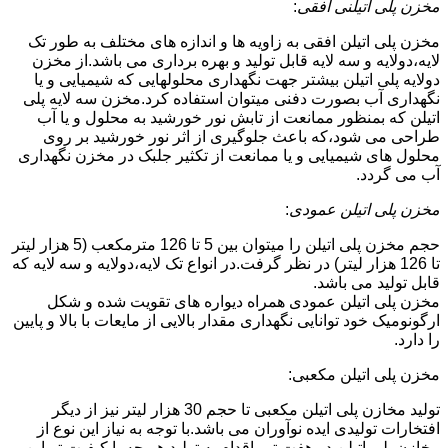
مخزن پلی اتیلنی افقی
:
مخزن پلی اتیلن افقی به زاویه ها و اندازه های مختلف به طور تک
لایه،دولایه و سه لایه قابل تولید و بهره برداری می باشد.از مخزن
دولایه پلی اتیلن بیشتر جهت نگهداری محلولهایی که شیمیایی و یا
نگهداری آب بصورت دفنی میتوان استفاده کرد.مخزن سه لایه پلی
اتیلن که بمنظور ممانعت از تابش نور خورشید به محلول و یا آب
طراحی می شود،که باعث جلوگیری از اثر نور خورشید بر روی
محلول های شیمیایی و یا ممانعت از تکثیر جلبک در مخزن نگهداری
آب می گردد.
مخزن پلی اتیلن عمودی
:
حجم مخزن پلی اتیلن را میتوان بین 5 تا 126 مترمکعب (5 هزار لیتر
تا 126 هزار لیتر) در نظر گرفت.در انواع تک لایه،دولایه و سه لایه که
قابل تولید می باشد.
مخزن پلی اتیلن عمودی همراه دیواره های تقویت شده و شکل
ارگونومیک خود توانایی نگهداری مقدار بالایی از مایعات با بالا و پایین
را دارد.
مخزن پلی اتیلن مکعبی:
تولید مخازن پلی اتیلن مکعبی تا حجم 30 هزار لیتر نیز از دیگر
افتخارات تولیدی ایده نوآوران می باشد.با توجه به نیاز این نوع از
مخازن پلی اتیلن در هفت تیر،اقدام به تولید هر چه با کیفیت تر این