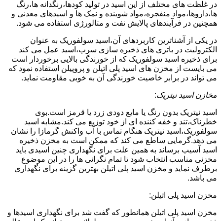
در غلظت های مختلف از این اسید در تولید کودها،رنگدانه ها،رنگ
ها،داروها،مواد منفجره،مواد شوینده و نمک ها و اسیدهای معدنی و
همچنین در فرآیندهای پالایش نفت و متالورژی استفاده می شود.
در یکی از آشناترین کاربردهای آن،اسید سولفوریک به عنوان
الکترولیت در باتری های ذخیره سازی سرب،اسید عمل می کند
برای ذخیره اسید سولفوریک که از خورندگی بالایی برخوردار است
می بایست از مخزن های اسید پلی اتیلن و پروپیلن استفاده نمود که
می تواند در برابر خاصیت خورندگی آن به خوبی مقاومت نماید.
مخازن اسید نیتریک
:
اسید نیتریک بدون رنگ یا مایع دودی زرد یا قرمز است.بوی
خطرناک،تند و خفه کننده ای از خود توزیع می کند.مشابه اسید
سولفوریک،اسید نیتریک هنگام تماس با آب واکنش گرمازا را نشان
می دهد.گرمایی ساطع می کند که ممکن است به مخزن ذخیره
اسید آسیب برساند به همین علت برای نگهداری چنین اسیدی باید
مخزنی مناسب انتخاب شود تا تمام نگرانی ها را در این موضوع
برطرف نماید و مخزن اسید پلی اتیلن بهترین گزینه برای نگهداری
می باشد.
مخزن اسید پلی اتیلن:
مخزن اسید پلی اتیلن همانطور که گفت شد برای نگهداری اسیدها و