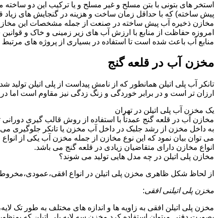
استخر های بتونی با بتن مسلح و غیر مسلح و یا ترکیب این دو ساخت
پیش ساخته) که با حداقل زمان ساخت و هزینه در گنجایش های زیاد قا
مخازن ذخیره آب پیش ساخته در صنعت از جمله مشخصات این مخازن می تو
امروزه حفاظت از منابع با ارزش آب های زیر زمینی و خاک و قوانی
منابع آب باعث شده است تا استفاده در بسیاری از پروژه های مرتبط ب
مخزن آب در قلعه گنج
تانکر آب پلی اتیلن همانطور که از نامش پیداست از پلی اتیلن تولید ش
ارزان تر است و در برابر خوردگی و زنگ زدگی نیز مقاوم است اما در
یک مخزن آب پلی اتیلن در تهران
مخازن آب در قلعه گنج عمدتاً با استفاده از روش قالب گیری دورانی 
به داخل مخزن از رشد جلبک در داخل آب مخزن یا تانکر جلوگیری می ن
می توان بیان نمود که این نوع مخازن از جمله مخزن آب یکی از انو
انواع مخازن دارای متقاضیان زیادی در قلعه گنج می باشد.
مخازن پلی اتیلن در چه مدل هایی تولید می شوند؟
از لحاظ شکل ظاهری مخزن پلی اتیلن در انواع افقی،عمودی،مخروطی،مک
مخزن پلی اتیلنی افقی
:
مخزن پلی اتیلن افقی به زاویه ها و اندازه های مختلف به طور تک لایه،
بصورت دفنی میتوان استفاده کرد.مخزن سه لایه پلی اتیلن که بمنظور