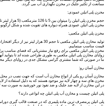
ممانعت از تکثیر جلبک در مخزن نگهداری آب می گردد.
مخزن پلی اتیلن عمودی
:
حجم مخزن پلی اتیلن را میتوان بین 5 تا 126 مترمکعب (5 هزار لیتر تا 126 هزار لیتر) در نظر گرفت.در انواع تک لایه،دولایه و سه لایه که قابل تولید می باشد.
مخزن پلی اتیلن عمودی همراه دیواره های تقویت شده و شکل ارگونومیک خو
مخزن پلی اتیلن مکعبی:
تولید مخازن پلی اتیلن مکعبی تا حجم 
قیمت مناسب مینماییم.
مخزن پلی اتیلن مکعبی برای رفع نیاز مشتریانی که فضای مناسب برای
زوایای مخازن پلی اتیلن مکعبی به طوری طراحی شده اند تا بتوانید آنها
ما در صورتی که شما مشتری گرامی مشکل جدی در زوایای دیگر مخازن پ
مخازن آسان رو:
مخازن آسان رو یکی از انواع مخازن آب است که جهت نصب در محل 
مخزن های سه و چهار لایه نیز موجود هستند که به دلیل استفاده از ل
در این مخازن از لایه ضد جلبک و ضد نفوذ نور خورشید به صورت سه ل
پلی اتیلن چیست و مخازن آب پلی اتیلن چه انواعی دارند؟