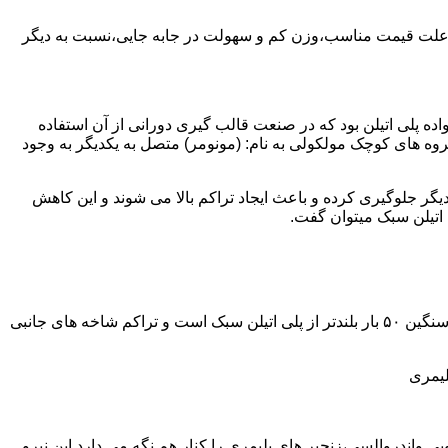
به علت قیمت مناسب،وزن کم و سهولت در جابه جایی،نسبت به دیگر
ه نمود.پلی اتیلن سبک نخستین عضو خانواده پلی اتیلن بود که در صنعت قالب گیری دورانی از آن استفاده
روه های کوچک مولکولی به نام: (مونومر) متصل به یکدیگر به وجود
گر جلوگیری کرده و باعث ایجاد تراکم بالا می شوند و این کاهش
پلی اتیلن سنگین مثل پلی اتیلن سبک از اتم های هیدروژن و کربن تشکیل می شود.فرق در این مورد می باشد که طول زنجیره های پلی اتیلن سنگین ۵۰ بار بلندتر از پلی اتیلن سبک است و تراکم شاخه های جانبی
لیمری
ی واندروالسی،زنجیر های پلیمری را کنار هم نگه می دارد.این نیرو