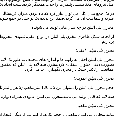
مثل نیروهای مغناطیسی پلیمر ها را جذب همدیگر کرده،سبب ایجاد یک 
در یک جمع بندی کلی می توان بیان کرد که بالا بردن میزان کریست
ضربه و شفافیت آن می گردد.ضمناً این پدیده یک نواختی در جمع شوند
مخازن پلی اتیلن در چه مدل هایی تولید می شوند؟
از لحاظ شکل ظاهری مخزن پلی اتیلن در انواع افقی،عمودی،مخروطی،مک
پردازیم.
مخزن پلی اتیلنی افقی:
مخزن پلی اتیلن افقی به زاویه ها و اندازه های مختلف به طور تک لایه،
بصورت دفنی میتوان استفاده کرد.مخزن سه لایه پلی اتیلن که بمنظور
ممانعت از تکثیر جلبک در مخزن نگهداری آب می گردد.
مخزن پلی اتیلن عمودی:
حجم مخزن پلی اتیلن را میتوان بین 5 تا 126 مترمکعب (5 هزار لیتر تا 126 هزار لیتر) در نظر گرفت.در انواع تک لایه،دولایه و
سه لایه که قابل تولید می باشد.مخزن پلی اتیلن عمودی همراه دیواره های تقویت شد
مخزن پلی اتیلن مکعبی
:
تولید مخازن پلی اتیلن مکعبی تا حجم 