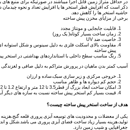
در حداقل متراژ زمین قابل اجرا میباشند در صورتیکه برای منبع های ب
ذکر است که افزایش قطر استخر ها یا افزایش تعداد و نحوه چیدمان 
حاشیه استخر ها را کاهش دهد.
برخی از مزایای مخزن پیش ساخته
قابلیت جابجایی و مونتاژ مجدد
زمان ساخت بسیار کوتاه( یک روز)
خاصیت ضد UV
مقاومت بالای اسکلت فلزی به دلیل سینوس و شکل استوانه ای
پیش ساخته
رنگ مناسب سطح داخلی با استانداردهای بهداشتی در استخر پ
آسیب کمتر بدن ماهیان در پرورش متراکم به دلیل صافی و لغزندگی 
خروجی مرکزی و زیر سازی سبک،ساده و ارزان
حجم کم دیواره ها و ظاهر مناسب
امکان ساخت ابعاد بزرگ از قطر3.5 تا 12 متر و ارتفاع 1.2 تا 2.2 متر
قیمت بسیار کم استخر پیش ساخته نسبت به سازه های دیگر آب
هدف از ساخت استخر پیش ساخته چیست؟
یکی از معضلات و محدودیت های توسعه آبزی پروری قلعه گنج،هزینه بالا
تولید،هزینه بسیار زیاد ساخت فضای آبزی پروری می باشد.شکل و ا
جغرافیایی و شیب زمین دارد.