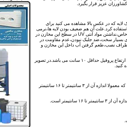
کشاورزان عزیز قرار بگیرد.
 لایه که در عکس بالا مشاهده می کنید برای
ستفاده کرد.علت آن هم ضعیف بودن لایه ها،نرمی
بیش از حد بدنه مخزن،عدم توانایی طراحی این مخازن برای مصارف خاص،نداشتن مواد آنتی UV در سطح این مخازن در
یری بسیار سخت،ضد جلبک نبودن،عدم مقاومت در
اطراف نصب،طعم گرفتن آب داخل این مخازن و
ولی مخازن دوجداره دارای پروفیل دوجداره در بدنه خود می باشند که ارتفاع پروفیل حداقل ۱۰ سانت می باشد.در تصویر
 کنید.
ارتفاع پروفیل : فاصله بین جداره داخلی مخزن و تاج پروفیل می باشد که معمولا اندازه آن از ۳ سانتیمتر تا ۱۶ سانتیمتر
سانتیمتر است.