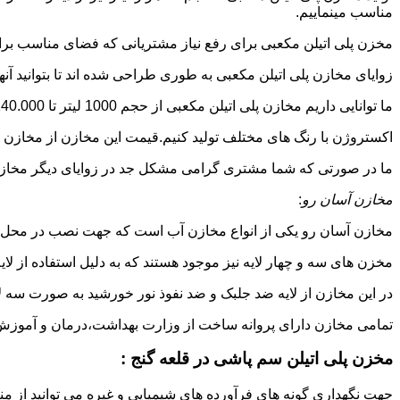
مناسب مینماییم.
مخزن پلی اتیلن مکعبی برای رفع نیاز مشتریانی که فضای مناسب برای
زوایای مخازن پلی اتیلن مکعبی به طوری طراحی شده اند تا بتوانید آنها
ما توانایی داریم مخازن پلی اتیلن مکعبی از حجم 1000 لیتر تا 140.000 لیتر به طور روتاری و دوجداره در قالب های روش
اکستروژن با رنگ های مختلف تولید کنیم.قیمت این مخازن از مخازن ا
ما در صورتی که شما مشتری گرامی مشکل جد در زوایای دیگر مخازن پل
مخازن آسان رو
:
مخازن آسان رو یکی از انواع مخازن آب است که جهت نصب در محل 
مخزن های سه و چهار لایه نیز موجود هستند که به دلیل استفاده از ل
در این مخازن از لایه ضد جلبک و ضد نفوذ نور خورشید به صورت سه ل
تمامی مخازن دارای پروانه ساخت از وزارت بهداشت،درمان و آموزش پزشکی هستند و از موا
مخزن پلی اتیلن سم پاشی در قلعه گنج :
جهت نگهداری گونه های فرآورده های شیمیایی و غیره می توانید از منب