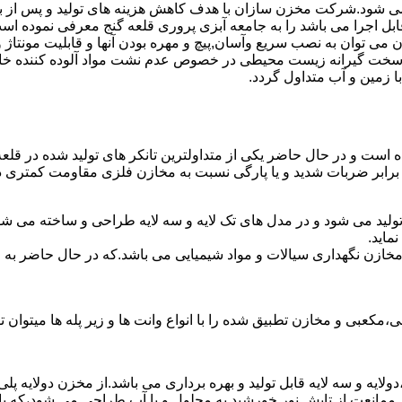
ه می شود.شرکت مخزن سازان با هدف کاهش هزینه های تولید و پس از ب
بل اجرا می باشد را به جامعه آبزی پروری قلعه گنج معرفی نموده اس
ان به نصب سریع وآسان,پیچ و مهره بودن آنها و قابلیت مونتاژ و دمون
ن سخت گیرانه زیست محیطی در خصوص عدم نشت مواد آلوده کننده خاک
ا زمین و آب متداول گردد.
ده است و در حال حاضر یکی از متداولترین تانکر های تولید شده در قلع
 برابر ضربات شدید و یا پارگی نسبت به مخازن فلزی مقاومت کمتری دا
تولید می شود و در مدل های تک لایه و سه لایه طراحی و ساخته می شو
ماید.
اع مخازن نگهداری سیالات و مواد شیمیایی می باشد.که در حال حاضر 
عبی و مخازن تطبیق شده را با انواع وانت ها و زیر پله ها میتوان ت
دولایه و سه لایه قابل تولید و بهره برداری می باشد.از مخزن دولایه پ
 ممانعت از تابش نور خورشید به محلول و یا آب طراحی می شود،که با