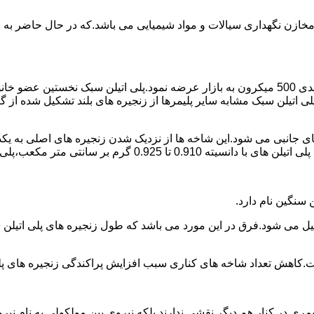
اع مخازن نگهداری سیالات و مواد شیمیایی می باشد.که در حال حاضر 
در سال 1961 میلادی کمپانی اکواستار پودر پلی اتیلن سبک را با دانه بندی 500 میکرون به بازار عرض
لی اتیلن سبک مشابه سایر پلیمرها از زنجیره های بلند تشکیل شده از گ
ی جانبی می شود.این شاخه ها از نزدیک شدن زنجیره های اصلی به یکدی
سانتی متر مکعب،پلی اتیلن سبک میتوان گفت.
ست.کاهش تعداد شاخه های کناری سبب افزایش پراکندگی زنجیره های پ
ی در کنار هم دیگر نقشی ندارند بلکه نیروی بین مولکولی به نام نیروی