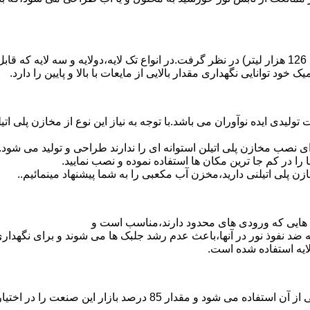
د توانایی نگهداری مقدار بالایی از مایعات با بالا و پایین را دارد.
30 هزار لیتر نیز از دیگر افتخارات تولیدی ایده نوآوران می باشد.با توجه به نیاز این نوع
 نصب مخازن پلی اتیلن استوانه ای را ندارند طراحی و تولید می شود.
 را در کم جا ترین مکان ها استفاده نموده و نصب نمایید.
لی اتیلنی دارید،مخزن آب مکعبی را به شما پیشنهاد مینمائیم..
هایی که ورودی های محدود دارند،مناسب است و
ایه ضد نفوذ نور در آنها،باعث عدم رشد جلبک ها می شوند و برای نگه
ایه استفاده شده است.
پلی اتیلن پرمصرف ترین ماده پلیمری که در صنعت قالب گیری دورانی ا