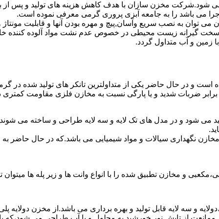
ته می شود.شرکت مخزن سازان با هدف کاهش هزینه های تولید و پس از
اجرا می باشد را به جامعه آبزی پروری گرمی معرفی نموده است.
ان به نصب سریع وآسان,پیچ و مهره بودن آنها و قابلیت مونتاژ و دمون
ن سخت گیرانه زیست محیطی در خصوص عدم نشت مواد آلوده کننده خاک
ا زمین و آب متداول گردد.
شده است و در حال حاضر یکی از متداولترین تانکر های تولید شده در گر
 برابر ضربات شدید و یا پارگی نسبت به مخازن فلزی مقاومت کمتری دا
د می شود و در مدل های تک لایه و سه لایه طراحی و ساخته می شوند.د
د.
اع مخازن نگهداری سیالات و مواد شیمیایی می باشد.که در حال حاضر 
عبی و مخازن تطبیق شده را با انواع وانت ها و زیر پله ها میتوان ت
دولایه و سه لایه قابل تولید و بهره برداری می باشد.از مخزن دولایه پ
 ممانعت از تابش نور خورشید به محلول و یا آب طراحی می شود،که با