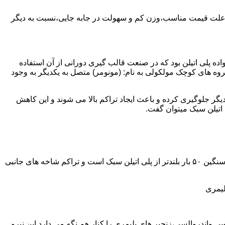
به علت قیمت مناسب،وزن کم و سهولت در جابه جایی،نسبت به دیگر
ه نمود.پلی اتیلن سبک نخستین عضو خانواده پلی اتیلن بود که در صنعت قالب گیری دورانی از آن استفاده
روه های کوچک مولکولی به نام: (مونومر) متصل به یکدیگر به وجود
گر جلوگیری کرده و باعث ایجاد تراکم بالا می شوند و این کاهش
پلی اتیلن سنگین مثل پلی اتیلن سبک از اتم های هیدروژن و کربن تشکیل می شود.فرق در این مورد می باشد که طول زنجیره های پلی اتیلن سنگین ۵۰ بار بلندتر از پلی اتیلن سبک است و تراکم شاخه های جانبی
لیمری
ی واندروالسی،زنجیر های پلیمری را کنار هم نگه می دارد.این نیرو