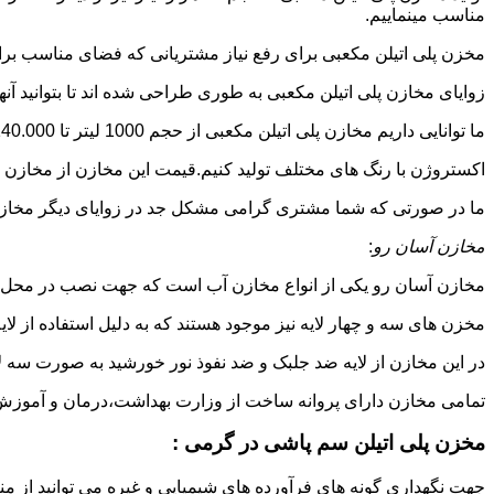
مناسب مینماییم.
مخزن پلی اتیلن مکعبی برای رفع نیاز مشتریانی که فضای مناسب برای
زوایای مخازن پلی اتیلن مکعبی به طوری طراحی شده اند تا بتوانید آنها
ما توانایی داریم مخازن پلی اتیلن مکعبی از حجم 1000 لیتر تا 140.000 لیتر به طور روتاری و دوجداره در قالب های روش
اکستروژن با رنگ های مختلف تولید کنیم.قیمت این مخازن از مخازن ا
ما در صورتی که شما مشتری گرامی مشکل جد در زوایای دیگر مخازن پل
مخازن آسان رو
:
مخازن آسان رو یکی از انواع مخازن آب است که جهت نصب در محل 
مخزن های سه و چهار لایه نیز موجود هستند که به دلیل استفاده از ل
در این مخازن از لایه ضد جلبک و ضد نفوذ نور خورشید به صورت سه ل
تمامی مخازن دارای پروانه ساخت از وزارت بهداشت،درمان و آموزش پزشکی هستند و از موا
مخزن پلی اتیلن سم پاشی در گرمی :
جهت نگهداری گونه های فرآورده های شیمیایی و غیره می توانید از من