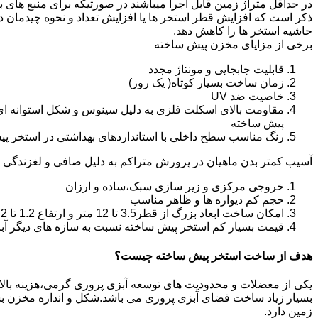
در حداقل متراژ زمین قابل اجرا میباشند در صورتیکه برای منبع های ب
ذکر است که افزایش قطر استخر ها یا افزایش تعداد و نحوه چیدمان 
حاشیه استخر ها را کاهش دهد.
برخی از مزایای مخزن پیش ساخته
قابلیت جابجایی و مونتاژ مجدد
زمان ساخت بسیار کوتاه( یک روز)
خاصیت ضد UV
مقاومت بالای اسکلت فلزی به دلیل سینوس و شکل استوانه ای
پیش ساخته
رنگ مناسب سطح داخلی با استانداردهای بهداشتی در استخر پ
آسیب کمتر بدن ماهیان در پرورش متراکم به دلیل صافی و لغزندگی 
خروجی مرکزی و زیر سازی سبک،ساده و ارزان
حجم کم دیواره ها و ظاهر مناسب
امکان ساخت ابعاد بزرگ از قطر3.5 تا 12 متر و ارتفاع 1.2 تا 2.2 متر
قیمت بسیار کم استخر پیش ساخته نسبت به سازه های دیگر آب
هدف از ساخت استخر پیش ساخته چیست؟
یکی از معضلات و محدودیت های توسعه آبزی پروری گرمی،هزینه بالای تو
بسیار زیاد ساخت فضای آبزی پروری می باشد.شکل و اندازه مخزن 
زمین دارد.