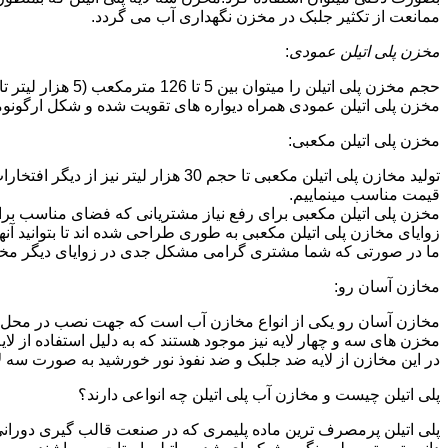
ممانعت از تکثیر جلبک در مخزن نگهداری آب می گردد.
مخزن پلی اتیلن عمودی
:
حجم مخزن پلی اتیلن را میتوان بین 5 تا 126 مترمکعب (5 هزار لیتر تا 126 هزار لیتر) در نظر گرفت.در انواع تک لایه،دولایه و سه لایه که قابل تولید می باشد.
مخزن پلی اتیلن عمودی همراه دیواره های تقویت شده و شکل ارگونومیک خو
مخزن پلی اتیلن مکعبی:
تولید مخازن پلی اتیلن مکعبی تا حجم 
قیمت مناسب مینماییم.
مخزن پلی اتیلن مکعبی برای رفع نیاز مشتریانی که فضای مناسب برای
زوایای مخازن پلی اتیلن مکعبی به طوری طراحی شده اند تا بتوانید آنها
ما در صورتی که شما مشتری گرامی مشکل جدی در زوایای دیگر مخازن پ
مخازن آسان رو:
مخازن آسان رو یکی از انواع مخازن آب است که جهت نصب در محل 
مخزن های سه و چهار لایه نیز موجود هستند که به دلیل استفاده از ل
در این مخازن از لایه ضد جلبک و ضد نفوذ نور خورشید به صورت سه ل
پلی اتیلن چیست و مخازن آب پلی اتیلن چه انواعی دارند؟