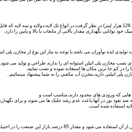
د توانایی نگهداری مقدار بالایی از مایعات با بالا و پایین را دارد.
30 هزار لیتر نیز از دیگر افتخارات تولیدی ایده نوآوران می باشد.با توجه به نیاز این نو
 نصب مخازن پلی اتیلن استوانه ای را ندارند طراحی و تولید می شود.
 را در کم جا ترین مکان ها استفاده نموده و نصب نمایید.
لی اتیلنی دارید،مخزن آب مکعبی را به شما پیشنهاد مینمائیم..
هایی که ورودی های محدود دارند،مناسب است و
ایه ضد نفوذ نور در آنها،باعث عدم رشد جلبک ها می شوند و برای نگه
ایه استفاده شده است.
پلی اتیلن پرمصرف ترین ماده پلیمری که در صنعت قالب گیری دورانی ا