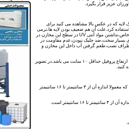
رزان عزیز قرار بگیرد.
 لایه که در عکس بالا مشاهده می کنید برای
ستفاده کرد.علت آن هم ضعیف بودن لایه ها،نرمی
بیش از حد بدنه مخزن،عدم توانایی طراحی این مخازن برای مصارف خاص،نداشتن مواد آنتی UV در سطح این مخازن در
یری بسیار سخت،ضد جلبک نبودن،عدم مقاومت در
اطراف نصب،طعم گرفتن آب داخل این مخازن و
ولی مخازن دوجداره دارای پروفیل دوجداره در بدنه خود می باشند که ارتفاع پروفیل حداقل ۱۰ سانت می باشد.در تصویر
 کنید.
ارتفاع پروفیل : فاصله بین جداره داخلی مخزن و تاج پروفیل می باشد که معمولا اندازه آن از ۳ سانتیمتر تا ۱۶ سانتیمتر
سانتیمتر است.