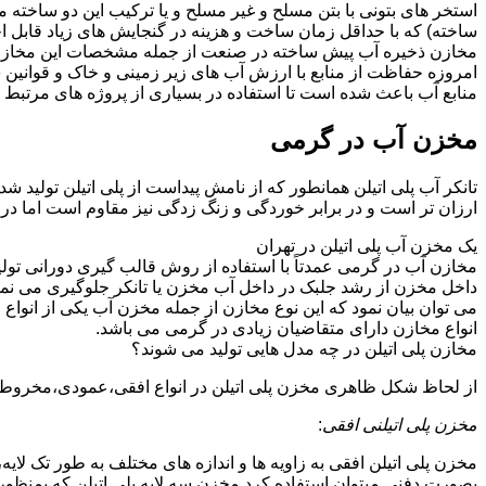
استخر های بتونی با بتن مسلح و غیر مسلح و یا ترکیب این دو ساخ
ساخته) که با حداقل زمان ساخت و هزینه در گنجایش های زیاد قابل 
مخازن ذخیره آب پیش ساخته در صنعت از جمله مشخصات این مخازن می تو
امروزه حفاظت از منابع با ارزش آب های زیر زمینی و خاک و قوانی
منابع آب باعث شده است تا استفاده در بسیاری از پروژه های مرتبط ب
مخزن آب در گرمی
تانکر آب پلی اتیلن همانطور که از نامش پیداست از پلی اتیلن تولید 
ارزان تر است و در برابر خوردگی و زنگ زدگی نیز مقاوم است اما در
یک مخزن آب پلی اتیلن در تهران
مخازن آب در گرمی عمدتاً با استفاده از روش قالب گیری دورانی تولی
داخل مخزن از رشد جلبک در داخل آب مخزن یا تانکر جلوگیری می نمای
می توان بیان نمود که این نوع مخازن از جمله مخزن آب یکی از انو
انواع مخازن دارای متقاضیان زیادی در گرمی می باشد.
مخازن پلی اتیلن در چه مدل هایی تولید می شوند؟
از لحاظ شکل ظاهری مخزن پلی اتیلن در انواع افقی،عمودی،مخروطی،مک
مخزن پلی اتیلنی افقی
:
مخزن پلی اتیلن افقی به زاویه ها و اندازه های مختلف به طور تک لایه،
بصورت دفنی میتوان استفاده کرد.مخزن سه لایه پلی اتیلن که بمنظور