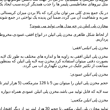
مثل نیروهای مغناطیسی پلیمر ها را جذب همدیگر کرده،سبب ایجاد یک 
در یک جمع بندی کلی می توان بیان کرد که بالا بردن میزان کریست
ضربه و شفافیت آن می گردد.ضمناً این پدیده یک نواختی در جمع شوند
مخازن پلی اتیلن در چه مدل هایی تولید می شوند؟
از لحاظ شکل ظاهری مخزن پلی اتیلن در انواع افقی،عمودی،مخروطی،مک
پردازیم.
مخزن پلی اتیلنی افقی:
مخزن پلی اتیلن افقی به زاویه ها و اندازه های مختلف به طور تک لایه،
بصورت دفنی میتوان استفاده کرد.مخزن سه لایه پلی اتیلن که بمنظور
ممانعت از تکثیر جلبک در مخزن نگهداری آب می گردد.
مخزن پلی اتیلن عمودی:
حجم مخزن پلی اتیلن را میتوان بین 5 تا 126 مترمکعب (5 هزار لیتر تا 126 هزار لیتر) در نظر گرفت.در انواع تک لایه،دولایه و
سه لایه که قابل تولید می باشد.مخزن پلی اتیلن عمودی همراه دیواره های تقویت شد
مخزن پلی اتیلن مکعبی
:
تولید مخازن پلی اتیلن مکعبی تا حجم 