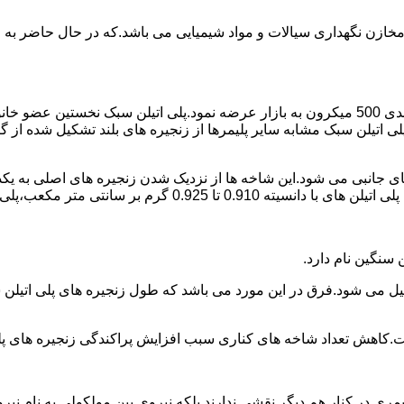
اع مخازن نگهداری سیالات و مواد شیمیایی می باشد.که در حال حاضر 
در سال 1961 میلادی کمپانی اکواستار پودر پلی اتیلن سبک را با دانه بندی 500 میکرون به بازار عرض
لی اتیلن سبک مشابه سایر پلیمرها از زنجیره های بلند تشکیل شده از گ
ی جانبی می شود.این شاخه ها از نزدیک شدن زنجیره های اصلی به یکدی
سانتی متر مکعب،پلی اتیلن سبک میتوان گفت.
ست.کاهش تعداد شاخه های کناری سبب افزایش پراکندگی زنجیره های پ
ی در کنار هم دیگر نقشی ندارند بلکه نیروی بین مولکولی به نام نیروی