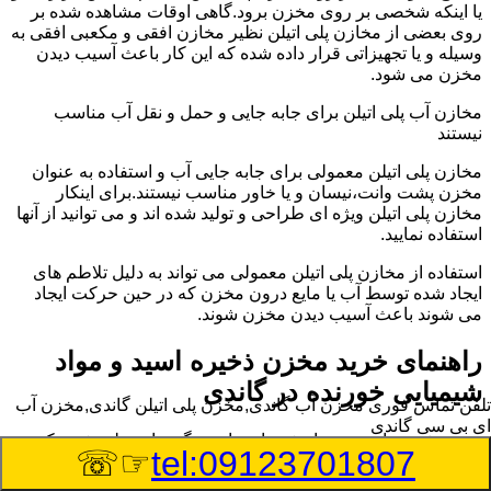
یا اینکه شخصی بر روی مخزن برود.گاهی اوقات مشاهده شده بر
روی بعضی از مخازن پلی اتیلن نظیر مخازن افقی و مکعبی افقی به
وسیله و یا تجهیزاتی قرار داده شده که این کار باعث آسیب دیدن
مخزن می شود.
مخازن آب پلی اتیلن برای جابه جایی و حمل و نقل آب مناسب
نیستند
مخازن پلی اتیلن معمولی برای جابه جایی آب و استفاده به عنوان
مخزن پشت وانت،نیسان و یا خاور مناسب نیستند.برای اینکار
مخازن پلی اتیلن ویژه ای طراحی و تولید شده اند و می توانید از آنها
استفاده نمایید.
استفاده از مخازن پلی اتیلن معمولی می تواند به دلیل تلاطم های
ایجاد شده توسط آب یا مایع درون مخزن که در حین حرکت ایجاد
می شوند باعث آسیب دیدن مخزن شوند.
راهنمای خرید مخزن ذخیره اسید و مواد
شیمیایی خورنده در گاندی
تلفن تماس فوری
مخزن آب گاندی,مخزن پلی اتیلن گاندی,مخزن آب
ای بی سی گاندی
مخزن ذخیره اسید و مواد شیمیایی باید به گونه ای تولید شوند که
☞☏
tel:09123701807
بتوانند در برابر چگالی نسبتا بالا و خورندگی انواع اسیدها مقاومت
کافی داشته باشند.به همین دلیل نمی توان در هر مخزنی اسید و مواد