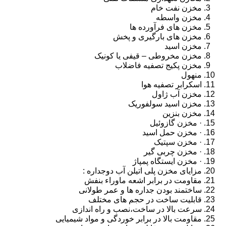
مخزن نفت خام
مخزن واسطه
مخزن های فرآورده ها
مخزن های بارگیری و پخش
مخزن اسید
مخزن مخروطی – قیفی یا کونیک
مخزن پکیج تصفیه فاضلاب
منهول
اسکرابر تصفیه هوا
مخزن آب ژاول
مخزن اسید سولفوریک
مخزن بنزین
· مخزن گازوئیل
· مخزن حمل اسید
· مخزن سپتیک
· مخزن چربی گیر
· مخزن ایستگاه پمپاژ
مزایای مخزن پلی اتیلن آب دوجداره :
مقاومت در برابر اشعه ماوراء بنفش
ساختمند بودن جداره ها و عمر طولانی
قابلیت ساخت در حجم های مختلف
سرعت بالا در ساخت،نصب و راه اندازی
مقاومت بالا در برابر خوردگی و مواد شیمیایی