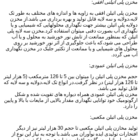
مخزن پلی اتیلنی افقی
:
مخزن پلی اتیلن افقی به زاویه ها و اندازه های مختلف به طور تک
لایه،دولایه و سه لایه قابل تولید و بهره برداری می باشد.از مخزن
دولایه پلی اتیلن بیشتر جهت نگهداری محلولهایی که شیمیایی و یا
نگهداری آب بصورت دفنی میتوان استفاده کرد.مخزن سه لایه پلی
اتیلن که بمنظور ممانعت از تابش نور خورشید به محلول و یا آب
طراحی می شود،که باعث جلوگیری از اثر نور خورشید بر روی
محلول های شیمیایی و یا ممانعت از تکثیر جلبک در مخزن نگهداری
آب می گردد.
مخزن پلی اتیلن عمودی
:
حجم مخزن پلی اتیلن را میتوان بین 5 تا 126 مترمکعب (5 هزار لیتر
تا 126 هزار لیتر) در نظر گرفت.در انواع تک لایه،دولایه و سه لایه که
قابل تولید می باشد.
مخزن پلی اتیلن عمودی همراه دیواره های تقویت شده و شکل
ارگونومیک خود توانایی نگهداری مقدار بالایی از مایعات با بالا و پایین
را دارد.
مخزن پلی اتیلن مکعبی:
تولید مخازن پلی اتیلن مکعبی تا حجم 30 هزار لیتر نیز از دیگر
افتخارات تولیدی ایده نوآوران می باشد.با توجه به نیاز این نوع از
مخازن پلی اتیلن در گاندی،اقدام به تولید هر چه با کیفیت تر این