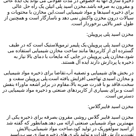
ذخیره سازی آنها به خصوص در مدت طولانی می تواند یک ایده عالی
و مقرون به صرفه باشد.مخزن اسید پلی اتیلن یک راه حل عالی
برای ذخیره اسیدها و مواد شیمیایی است.این مخازن با محتویات و
سیالات درون مخزن واکنش نمی دهد و ناسازگار است و همچنین از
طول عمر بالایی برخوردار است.
مخزن اسید پلی پروپیلن:
مخزن اسید پلی پروپیلن،یک پلیمر ترموپلاستیک است که در طیف
گسترده ای از کاربردها مانند ساخت مخازن شیمیایی استفاده می
شود.مخازن پلی پروپیلن در جایی که مایعات با دمای بالا نیاز به
ذخیره یا پردازش دارند ایده آل هستند.
در بخش های شیمیایی و تصفیه آب،تقاضا برای ذخیره مواد شیمیایی
و مخازن اسیدی تهاجمی افزایش یافته است.پلی پروپیلن سفت و
سخت،فاقد بو با قدرت ضربه بالا،مقاوم در برابر اشعه ماوراء بنفش
است و برای بسیاری از کاربردهای صنعتی و ذخیره مواد شیمیایی در
دسترس است.
مخزن اسید فایبرگلاس:
مخزن اسید فایبر گلاس روشی مقرون بصرفه برای ذخیره یکی از
مهمترین مواد شیمیایی صنعتی ارائه می دهد.همانطور که گفته شد
از اسید سولفوریک در تولید کود،ساخت مواد شیمیایی،پالایش
نفت،پردازش فلزات و تولید باتری های ذخیره سازی سرب،اسید