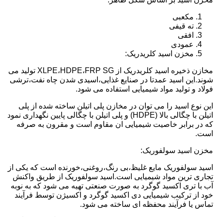
مکعبی
ته قیفی
افقی
عمودی
مخزن اسید کلریدریک:
مخازن ذخیره اسید کلریدریک از XLPE،HDPE،FRP SG تولید می
شوند.این اسید عمدتا در صنایع غذایی،اسیدی شدن چاه نفت،ترشی
فولاد و تولید مواد شیمیایی استفاده می شود.
این نوع اسید را می توان در مخازن پلی اتیلن ساخته شده از پلی
اتیلن با چگالی بالا (HDPE) و پلی اتیلن با چگالی پایین نگهداری نمود
که در برابر خاصیت شیمیایی ان مقاوم است و مقرون به صرفه
است.
مخزن اسید سولفوریک:
اسید سولفوریک مایع غلیظ،بی رنگ،روغنی،خورنده است که یکی از
تجاری ترین مواد شیمیایی است.اسید سولفوریک از طریق واکنش
آب با تری اکسید گوگرد به صورت صنعتی تهیه می شود که به نوبه
خود از ترکیب شیمیایی دی اکسید گوگرد و اکسیژن توسط فرآیند
تماس یا فرآیند محفظه ای ساخته می شود.