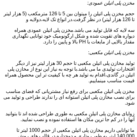
مخزن پلی اتیلن عمودی:
حجم مخزن پلی اتیلن را میتوان بین 5 تا 126 مترمکعب (5 هزار لیتر
تا 126 هزار لیتر) در نظر گرفت.در انواع تک لایه،دولایه و
سه لایه که قابل تولید می باشد.مخزن پلی اتیلن عمودی همراه
دیواره های تقویت شده و شکل ارگونومیک خود توانایی نگهداری
مقدار بالایی از مایعات با PH بالا و پایین را دارد.
مخزن پلی اتیلن مکعبی
:
تولید مخازن پلی اتیلن مکعبی تا حجم 30 هزار لیتر نیز از دیگر
افتخارات تولیدی ما می باشد.با توجه به نیاز این نوع از مخازن پلی
اتیلن در گاندی،اقدام به تولید هر چه با کیفیت تر این محصول همراه
قیمت مناسب مینماییم.
مخزن پلی اتیلن مکعبی برای رفع نیاز مشتریانی که فضای مناسب
برای نصب مخازن پلی اتیلن استوانه ای را ندارند طراحی و تولید می
شود.
زوایای مخازن پلی اتیلن مکعبی به طوری طراحی شده اند تا بتوانید
آنها را در کم جا ترین مکان ها استفاده نموده و نصب نمایید.
ما توانایی داریم مخازن پلی اتیلن مکعبی از حجم 1000 لیتر تا
140.000 لیتر به طور روتاری و دوجداره در قالب های روش