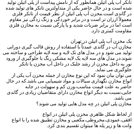
تانکر آب پلی اتیلن همانطور که از نامش پیداست از پلی اتیلن تولید
شده است و در حال حاضر یکی از متداولترین تانکر های تولید شده
در گاندی است.مخزن آب پلی اتیلن از نظر قیمت از تانکر فلزی
معمولاً ارزان تر است و در برابر خوردگی و زنگ زدگی نیز مقاوم
است اما در برابر ضربات شدید و یا پارگی نسبت به مخازن فلزی
مقاومت کمتری دارد.
یک مخزن آب پلی اتیلن در تهران
مخازن آب در گاندی عمدتاً با استفاده از روش قالب گیری دورانی
تولید می شود و در مدل های تک لایه و سه لایه طراحی و ساخته می
شوند.در مدل های سه لایه یک لایه مشکی رنگ با جلوگیری از ورود
نور به داخل مخزن از رشد جلبک در داخل آب مخزن یا تانکر
جلوگیری می نماید.
می توان بیان نمود که این نوع مخازن از جمله مخزن آب یکی از
انواع مخازن نگهداری سیالات و مواد شیمیایی می باشد.که در حال
حاضر به علت قیمت مناسب،وزن کم و سهولت در جابه
جایی،نسبت به دیگر انواع مخازن دارای متقاضیان زیادی در گاندی
می باشد.
مخازن پلی اتیلن در چه مدل هایی تولید می شوند؟
از لحاظ شکل ظاهری مخزن پلی اتیلن در انواع
افقی،عمودی،مخروطی،مکعبی و مخازن تطبیق شده را با انواع
وانت ها و زیر پله ها میتوان تقسیم بندی کرد.