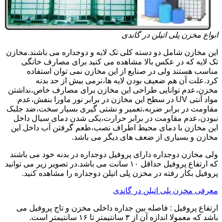
انواع مخزن پلی اتیلن در گاندی
این مخازن شامل دو دسته کلی تک لایه و دوجداره می باشند.مخازن
تک لایه که در عکس بالا مشاهده می کنید برای مصارف خانگی
مناسب هستند ولی در صنایع از این مخازن نمی توان استفاده
کرد.علت آن هم ضعیف بودن لایه ها،نرمی بیش از حد بدنه
مخزن،عدم توانایی طراحی این مخازن برای مصارف خاص،نداشتن
مواد آنتی UV در سطح این مخازن در برابر نور ماورا بنفش،عدم
مقاومت در برابر ضربه،تعمیر و نشتی گیری بسیار سخت،ضد جلبک
نبودن،عدم مقاومت در برابر حرارت،یکی شدن دمای سیال داخل
این مخازن با دمای محیط اطراف نصب،طعم گرفتن آب داخل این
مخازن و بسیاری از ضعف های دیگر می باشد.
ولی مخازن دوجداره دارای پروفیل دوجداره در بدنه خود می باشند
که ارتفاع پروفیل حداقل ۱۰ سانت می باشد.در تصویر زیر می توانید
پروفیل بکار رفته در مخزن پلی اتیلن دوجداره را مشاهده کنید.
معرفی مخزن پلی اتیلن در گاندی
ارتفاع پروفیل : فاصله بین جداره داخلی مخزن و تاج پروفیل می
باشد که معمولا اندازه آن از ۳ سانتیمتر تا ۱۶ سانتیمتر است.