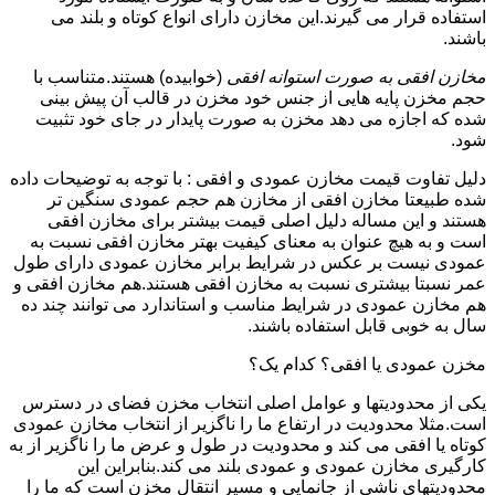
استفاده قرار می گیرند.این مخازن دارای انواع کوتاه و بلند می
باشند.
مخازن افقی به صورت استوانه افقی
(خوابیده) هستند.متناسب با
حجم مخزن پایه هایی از جنس خود مخزن در قالب آن پیش بینی
شده که اجازه می دهد مخزن به صورت پایدار در جای خود تثبیت
شود.
دلیل تفاوت قیمت مخازن عمودی و افقی : با توجه به توضیحات داده
شده طبیعتا مخازن افقی از مخازن هم حجم عمودی سنگین تر
هستند و این مساله دلیل اصلی قیمت بیشتر برای مخازن افقی
است و به هیچ عنوان به معنای کیفیت بهتر مخازن افقی نسبت به
عمودی نیست بر عکس در شرایط برابر مخازن عمودی دارای طول
عمر نسبتا بیشتری نسبت به مخازن افقی هستند.هم مخازن افقی و
هم مخازن عمودی در شرایط مناسب و استاندارد می توانند چند ده
سال به خوبی قابل استفاده باشند.
مخزن عمودی یا افقی؟ کدام یک؟
یکی از محدودیتها و عوامل اصلی انتخاب مخزن فضای در دسترس
است.مثلا محدودیت در ارتفاع ما را ناگزیر از انتخاب مخازن عمودی
کوتاه یا افقی می کند و محدودیت در طول و عرض ما را ناگزیر از به
کارگیری مخازن عمودی و عمودی بلند می کند.بنابراین این
محدودیتهای ناشی از جانمایی و مسیر انتقال مخزن است که ما را