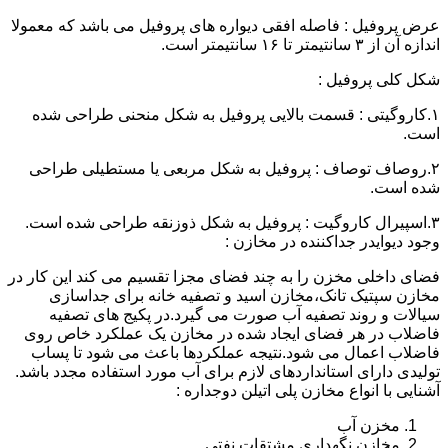
عرض پروفیل : فاصله افقی دیواره های پروفیل می باشد که معمولا
اندازه آن از ۳ سانتیمتر تا ۱۶ سانتیمتر است.
شکل کلی پروفیل :
۱.کاروگیتی : قسمت بالایی پروفیل به شکل منحنی طراحی شده
است.
۲.روصاف توصاف : پروفیل به شکل مربعی یا مستطیلی طراحی
شده است.
۳.اسپیرال کاروگیت : پروفیل به شکل ذوزنقه طراحی شده است.
وجود دیوایدر جداکننده در مخازن :
فضای داخلی مخزن را به چند فضای مجزا تقسیم می کند این کار در
مخازن سپتیک تانک،مخازن اسید و تصفیه خانه برای جداسازی
سیالات و روند تصفیه آب صورت می گیرد.در پکیج های تصفیه
فاضلاب در هر فضای ایجاد شده در مخازن یک عملکرد خاص روی
فاضلاب اعمال می شود.نتیجه عملکردها باعث می شود تا پساب
تولیدی دارای استانداردهای لازم برای آب مورد استفاده مجدد باشد.
آشنایی با انواع مخازن پلی اتیلن دوجداره :
مخزن آب
مخازن نگهداری مشتقات نفتی