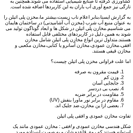
کشاورزی گرفته تا صنایع شیمیایی استفاده می شوند.همچنین به
تازگی نیز جمع آوری آب باران به این کاربردها اضافه شده است.
به گزارش ایسنا،بنابر اعلام ناب زیست،بیشتر ما،مخزن پلی اتیلن را
به عنوان منبع آب شرب (مخزن آب آشامیدنی) در ساختمان هایمان
می شناسیم.مخازن پلی اتیلن در شکل ها و ابعاد گوناگون تولید می
شوند به همین دلیل در کاربردهای مختلفی قابل استفاده
هستند.متداول ترین انواع مخازن پلی اتیلن شامل مخازن
افقی،مخازن عمودی،مخازن آسانرو یا کتابی،مخازن مکعبی و
مخازن قیفی هستند.
اما علت فراوانی مخزن پلی اتیلن چیست؟
قیمت مقرون به صرفه
وزن کم
جابجایی آسان
نصب بی دردسر
مقاومت در برابر ضربه
مقاوم در برابر نور ماورا بنفش (UV)
بعضی ازا ین مخازن،ضد جلبک اند.
تفاوت مخازن عمودی و افقی پلی اتیلن
شکل هندسی مخازن عمودی و افقی
: مخازن عمودی مانند یک
استوانه هستند که روی قاعده شان و به صورت ایستاده مورد