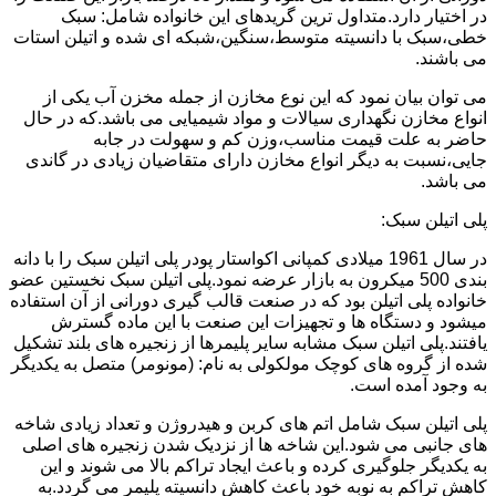
در اختیار دارد.متداول ترین گریدهای این خانواده شامل: سبک
خطی،سبک با دانسیته متوسط،سنگین،شبکه ای شده و اتیلن استات
می باشند.
می توان بیان نمود که این نوع مخازن از جمله مخزن آب یکی از
انواع مخازن نگهداری سیالات و مواد شیمیایی می باشد.که در حال
حاضر به علت قیمت مناسب،وزن کم و سهولت در جابه
جایی،نسبت به دیگر انواع مخازن دارای متقاضیان زیادی در گاندی
می باشد.
پلی اتیلن سبک:
در سال 1961 میلادی کمپانی اکواستار پودر پلی اتیلن سبک را با دانه
بندی 500 میکرون به بازار عرضه نمود.پلی اتیلن سبک نخستین عضو
خانواده پلی اتیلن بود که در صنعت قالب گیری دورانی از آن استفاده
میشود و دستگاه ها و تجهیزات این صنعت با این ماده گسترش
یافتند.پلی اتیلن سبک مشابه سایر پلیمرها از زنجیره های بلند تشکیل
شده از گروه های کوچک مولکولی به نام: (مونومر) متصل به یکدیگر
به وجود آمده است.
پلی اتیلن سبک شامل اتم های کربن و هیدروژن و تعداد زیادی شاخه
های جانبی می شود.این شاخه ها از نزدیک شدن زنجیره های اصلی
به یکدیگر جلوگیری کرده و باعث ایجاد تراکم بالا می شوند و این
کاهش تراکم به نوبه خود باعث کاهش دانسیته پلیمر می گردد.به