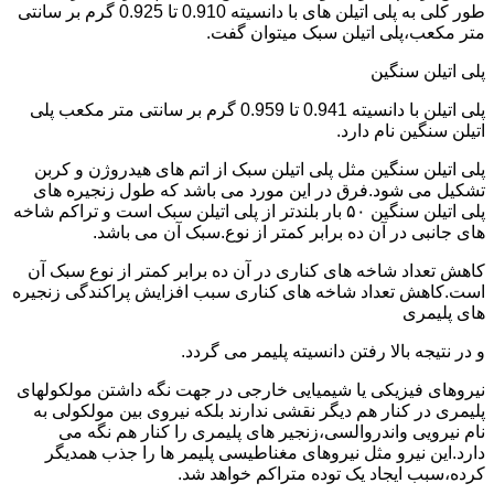
طور کلی به پلی اتیلن های با دانسیته 0.910 تا 0.925 گرم بر سانتی
متر مکعب،پلی اتیلن سبک میتوان گفت.
پلی اتیلن سنگین
پلی اتیلن با دانسیته 0.941 تا 0.959 گرم بر سانتی متر مکعب پلی
اتیلن سنگین نام دارد.
پلی اتیلن سنگین مثل پلی اتیلن سبک از اتم های هیدروژن و کربن
تشکیل می شود.فرق در این مورد می باشد که طول زنجیره های
پلی اتیلن سنگین ۵۰ بار بلندتر از پلی اتیلن سبک است و تراکم شاخه
های جانبی در آن ده برابر کمتر از نوع.سبک آن می باشد.
کاهش تعداد شاخه های کناری در آن ده برابر کمتر از نوع سبک آن
است.کاهش تعداد شاخه های کناری سبب افزایش پراکندگی زنجیره
های پلیمری
و در نتیجه بالا رفتن دانسیته پلیمر می گردد.
نیروهای فیزیکی یا شیمیایی خارجی در جهت نگه داشتن مولکولهای
پلیمری در کنار هم دیگر نقشی ندارند بلکه نیروی بین مولکولی به
نام نیرویی واندروالسی،زنجیر های پلیمری را کنار هم نگه می
دارد.این نیرو مثل نیروهای مغناطیسی پلیمر ها را جذب همدیگر
کرده،سبب ایجاد یک توده متراکم خواهد شد.