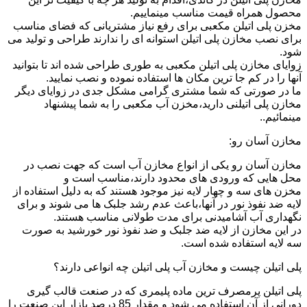
محصول همراه قیمت مناسب مینماییم.
مخزن پلی اتیلن مکعبی برای رفع نیاز مشتریانی که فضای مناسب
برای نصب مخازن پلی اتیلن استوانه ای را ندارند طراحی و تولید می
شود.
زوایای مخازن پلی اتیلن مکعبی به طوری طراحی شده اند تا بتوانید
آنها را در کم جا ترین مکان ها استفاده نموده و نصب نمایید.
ما در صورتی که شما مشتری گرامی مشکل جدی در زوایای دیگر
مخازن پلی اتیلنی دارید،مخزن آب مکعبی را به شما پیشنهاد
مینمائیم..
مخازن آسان رو:
مخازن آسان رو یکی از انواع مخازن آب است که جهت نصب در
محل هایی که ورودی های محدود دارند،مناسب است و
مخزن های سه و چهار لایه نیز موجود هستند که به دلیل استفاده از
لایه ضد نفوذ نور در آنها،باعث عدم رشد جلبک ها می شوند و برای
نگهداری آب آشامیدنی برای مدت طولانی مناسب هستند.
در این مخازن از لایه ضد جلبک و ضد نفوذ نور خورشید به صورت
سه لایه استفاده شده است.
پلی اتیلن چیست و مخازن آب پلی اتیلن چه انواعی دارند؟
پلی اتیلن پرمصرف ترین ماده پلیمری که در صنعت قالب گیری
دورانی از آن استفاده می شود و مقدار 85 درصد بازار این صنعت را