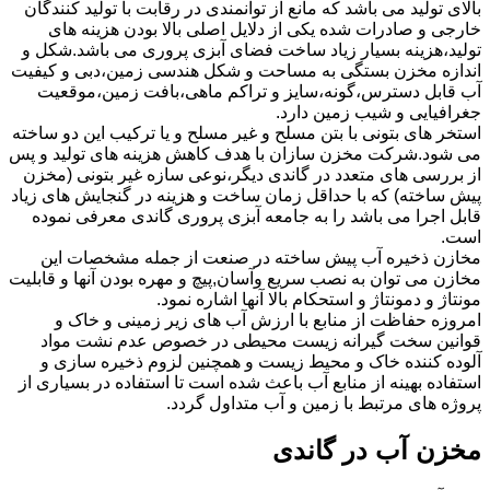
بالای تولید می باشد که مانع از توانمندی در رقابت با تولید کنندگان
خارجی و صادرات شده یکی از دلایل اصلی بالا بودن هزینه های
تولید،هزینه بسیار زیاد ساخت فضای آبزی پروری می باشد.شکل و
اندازه مخزن بستگی به مساحت و شکل هندسی زمین،دبی و کیفیت
آب قابل دسترس،گونه،سایز و تراکم ماهی،بافت زمین،موقعیت
جغرافیایی و شیب زمین دارد.
استخر های بتونی با بتن مسلح و غیر مسلح و یا ترکیب این دو ساخته
می شود.شرکت مخزن سازان با هدف کاهش هزینه های تولید و پس
از بررسی های متعدد در گاندی دیگر،نوعی سازه غیر بتونی (مخزن
پیش ساخته) که با حداقل زمان ساخت و هزینه در گنجایش های زیاد
قابل اجرا می باشد را به جامعه آبزی پروری گاندی معرفی نموده
است.
مخازن ذخیره آب پیش ساخته در صنعت از جمله مشخصات این
مخازن می توان به نصب سریع وآسان,پیچ و مهره بودن آنها و قابلیت
مونتاژ و دمونتاژ و استحکام بالا آنها اشاره نمود.
امروزه حفاظت از منابع با ارزش آب های زیر زمینی و خاک و
قوانین سخت گیرانه زیست محیطی در خصوص عدم نشت مواد
آلوده کننده خاک و محیط زیست و همچنین لزوم ذخیره سازی و
استفاده بهینه از منابع آب باعث شده است تا استفاده در بسیاری از
پروژه های مرتبط با زمین و آب متداول گردد.
مخزن آب در گاندی