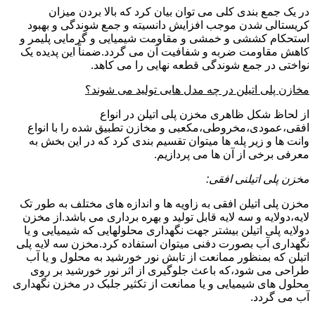
در یک جمع بندی کلی می توان بیان کرد که بالا بردن میزان
کریستالی شدن موجب افزایش دانسیته و جمع شوندگی و بهبود
استحکام کششی و خمشی و مقاومت شیمیایی و گرمایی پلیمر و
کاهش مقاومت ضربه و شفافیت آن می گردد.ضمناً این پدیده یک
نواختی در جمع شوندگی قطعه نهایی را می کاهد.
مخازن پلی اتیلن در چه مدل هایی تولید می شوند؟
از لحاظ شکل ظاهری مخزن پلی اتیلن در انواع
افقی،عمودی،مخروطی،مکعبی و مخازن تطبیق شده را با انواع
وانت ها و زیر پله ها میتوان تقسیم بندی کرد که در این بخش به
معرفی برخی از آن ها می پردازیم.
مخزن پلی اتیلنی افقی:
مخزن پلی اتیلن افقی به زاویه ها و اندازه های مختلف به طور تک
لایه،دولایه و سه لایه قابل تولید و بهره برداری می باشد.از مخزن
دولایه پلی اتیلن بیشتر جهت نگهداری محلولهایی که شیمیایی و یا
نگهداری آب بصورت دفنی میتوان استفاده کرد.مخزن سه لایه پلی
اتیلن که بمنظور ممانعت از تابش نور خورشید به محلول و یا آب
طراحی می شود،که باعث جلوگیری از اثر نور خورشید بر روی
محلول های شیمیایی و یا ممانعت از تکثیر جلبک در مخزن نگهداری
آب می گردد.