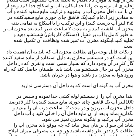
تخلیه ی آب،رسوبات را تا حد امکان با آب و اسکاچ جدا کنید وبعد از
آن با آب داخل مخزن آب را بشویید و ترکیب مایع سفید کننده و آب
به مقادیر زیر ادغام کنید(یک قاشق چای خوری مایع سفیدکننده در
۳٫۵ لیتر آب درست کنید) و این ترکیب را با اسکاچ به تمامی بدنه
مخزن آّب آغشته کنید و به مدت ۲ ساعت صبر کنید بعد مخزن آب را
به طور کامل با آب پر فشار (دستگاه کارواش) شستشو دهید و
تخلیه کنید.اینگونه مخزن آب تمیز شده ونظافت آن تکمیل شده
است.
از نکات قابل توجه برای نظافت مخزن آب که باید به آن اهمیت داد
این است که در شستشو مخازن به دلیل استفاده از ماده سفید کننده
گاز کلر در آن وجود دارد که بسیار سمی است و نفری که در داخل
مخزن آب در حال شستشو می باشد باید اطمینان حاصل کند که راه
ورود هوا به مخزن باز باشد و هوا در جریان باشد.
مخزن آب به گونه ای است که به داخل آن دسترسی ندارید
ابتدا مخزن آب را از سیستم لوله کشی جدا نموده و سپس در
100لیتر آب یک قاشق چای خوری مایع سفید کننده با کلر 5درصد
داخل مخزن آب بریزید و در مدت 12 ساعت درب آن را ببندید و
بگذارید بماند و بعد از آن مایع داخل آن را خالی کنید و آب داخل
مخزن آب پرکنید و اینگونه مخزن تمیز می شود.
شاید این سوال برایتان پیش بیاید که چه موقع باید مخزن آب را
نظافت کرد؟در نظر داشته باشید هر چه آب مصرفی میزان املاح