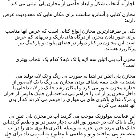
ناچار به انتخاب شکل و ابعاد خاصی از مخازن پلی اتیلنی می کند.
مخازن کتابی و آسانرو مناسب برای مکان هایی که محدودیت عرض
دارند:
یکی پر طرفدارترین مخازن انواع کتابی است که عرض آنها مناسب
برای عبور دادن مخزن از درگاه های باریک و دربهای کم عرض
است.این مخازن در کنار دیوار در فضای پیلوت و پارکینگ نیز
پرکاربرد هستند.
مخزن آب پلی اتیلن سه لایه یا تک لایه؟ کدام یک انتخاب بهتری
است؟
مخازن پلی اتیلن در ابتدا به صورت بی رنگ و تک لایه تولید می
شدند.به علت نیمه شفاف بودن مخازن بی رنگ یا تک لایه،نور از
جداره مخزن عبور می کرد و امکان رشد جلبک در لایه داخلی یا
داخل مخزن پر از آب را فراهم می ساخت.این جلبک ها پس از خزان
و مرگ غذای باکتری های بی هوازی را فرهم می کردند که از بدن
آنها تغذیه می کردند.
این فعالیت بیولوژیک موجب می گردید آب در مخزن پلی اتیلن بی
رنگ یا تاک لایه در حضور نور آفتاب دچار تغییر در بو و طعم گردد.این
جلبک های مرده حین تجزیه به وسیله باکتری ها،بوی بدی را در آب
متصاعد می ساختند و بو و طعمی نا مطبوع به آب می داد.برای حل