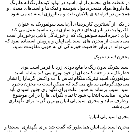
در غلظت های مختلف از این اسید در تولید کودها،رنگدانه ها،رنگ
ها،داروها،مواد منفجره،مواد شوینده و نمک ها و اسیدهای معدنی و
همچنین در فرآیندهای پالایش نفت و متالورژی استفاده می شود.
در یکی از آشناترین کاربردهای آن،اسید سولفوریک به عنوان
الکترولیت در باتری های ذخیره سازی سرب،اسید عمل می کند
برای ذخیره اسید سولفوریک که از خورندگی بالایی برخوردار است
می بایست از مخزن های اسید پلی اتیلن و پروپیلن استفاده نمود که
می تواند در برابر خاصیت خورندگی آن به خوبی مقاومت نماید.
مخازن اسید نیتریک
:
اسید نیتریک بدون رنگ یا مایع دودی زرد یا قرمز است.بوی
خطرناک،تند و خفه کننده ای از خود توزیع می کند.مشابه اسید
سولفوریک،اسید نیتریک هنگام تماس با آب واکنش گرمازا را نشان
می دهد.گرمایی ساطع می کند که ممکن است به مخزن ذخیره
اسید آسیب برساند به همین علت برای نگهداری چنین اسیدی باید
مخزنی مناسب انتخاب شود تا تمام نگرانی ها را در این موضوع
برطرف نماید و مخزن اسید پلی اتیلن بهترین گزینه برای نگهداری
می باشد.
مخزن اسید پلی اتیلن:
مخزن اسید پلی اتیلن همانطور که گفت شد برای نگهداری اسیدها و