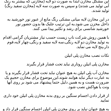
این مشکل مخازن ابتدا به صورت دو لایه (مخازنی که بیشتر به رنگ
آبی تولید می شدند) و سپس به صورت سه لایه (مخازن سفید رنگ)
تولید شدند.
در این مخازن لایه میانی مشکی رنگ مانع از عبور نور خورشید به
داخل مخزن می شود.به این ترتیب جلبک ها بدون حضور نور
خورشید شانسی برای رشد و تکثیر پیدا نمی کنند.
با همین روش شرکت ناب زیست حسب نیاز مشتریان گرامی اقدام
به تولید مخازن دو لایه رنگی،سه لایه سفید و رنگی،چهار لایه،فوم
دار،پنج لایه می نماید.
نکات نصب مخازن پلی اتیلن
مخازن پلی اتیلن روتاری نباید تحت فشار قرار بگیرند
مخازن آب پلی اتیلن به هیچ عنوان نباید تحت فشار قرار بگیرند و یا
به عبارت دیگر نباید هوابند شوند.این موضوع برای مخازن حجیم یک
ضرورت هست و به همین دلیل حتماً پیشنهاد می شود بر روی آنها
ونت یا هواکش نصب شود.
از قرار دادن اجسام سنگین بر روی بدنه مخازن پلی اتیلن خود داری
نمایید
به هیچ عنوان نباید بر روی مخزن پلی اتیلن اجسام سنگین قرار داد و