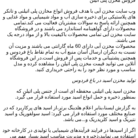
فروش مخزن پلی اتیلن
وب سایت مخزن آبی با هدف فروش انواع مخازن پلی اتیلنی و تانکر
های پلاستیکی برای ذخیره سازی آب و مواد شیمیایی و مواد غذایی و
همچنین ارائه پاسخ به سوالات مشتریان فعالیت می کند.تمامی
محصولات دارای گواهینامه استاندارد می باشند و در فروشگاه
سایت مخزن آبی تمامی محصولات باکیفیت بالا و از مواد درجه یک
می باشند.
محصولات مخزن آبی دارای 60 ماه گارانتی می باشند و مزیت آن
نسبت به دیگران ارسال آسان منبع آب به تمام نقاط باغ فردوس و
همچنین پشتیبانی و خدمات پس از فروش است.در این فروشگاه
آنلاین می توانید قیمت مخزن پلی اتیلن را مشاهده کرده و مدل
مناسب و مورد نظر خود را به راحتی خریداری کنید.
تولید مخزن اسید در باغ فردوس
مخزن اسید پلی اتیلنی محفظه ای است از جنس پلی اتیلن که
بمنظور ذخیره و حمل انواع اسید مورد استفاده قرار می گیرد.
به گزارش ایسنا،بنابر اعلام هلدینگ برتر،از اسید های پرکاربرد که در
صنایع مختلف مورد استفاده قرار می گیرد: اسید سولفوریک و اسید
نتیریک و اسید کلریدریک و...می باشد.
اگر از اسیدها در فرایند فرآیندهای شیمیایی یا تولیدی در کارخانه خود
استفاده می نمایید،ذخیره و مدیریت مناسب اسید بسیار مهم می