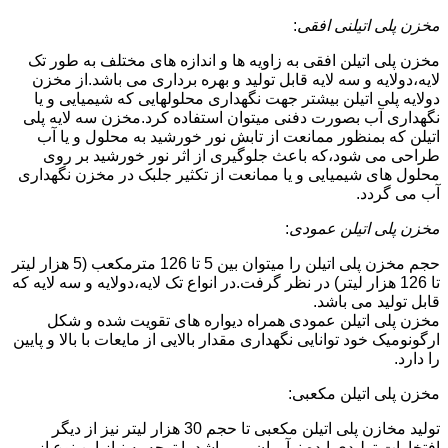
مخزن پلی اتیلنی افقی
:
مخزن پلی اتیلن افقی به زاویه ها و اندازه های مختلف به طور تک
لایه،دولایه و سه لایه قابل تولید و بهره برداری می باشد.از مخزن
دولایه پلی اتیلن بیشتر جهت نگهداری محلولهایی که شیمیایی و یا
نگهداری آب بصورت دفنی میتوان استفاده کرد.مخزن سه لایه پلی
اتیلن که بمنظور ممانعت از تابش نور خورشید به محلول و یا آب
طراحی می شود،که باعث جلوگیری از اثر نور خورشید بر روی
محلول های شیمیایی و یا ممانعت از تکثیر جلبک در مخزن نگهداری
آب می گردد.
مخزن پلی اتیلن عمودی
:
حجم مخزن پلی اتیلن را میتوان بین 5 تا 126 مترمکعب (5 هزار لیتر
تا 126 هزار لیتر) در نظر گرفت.در انواع تک لایه،دولایه و سه لایه که
قابل تولید می باشد.
مخزن پلی اتیلن عمودی همراه دیواره های تقویت شده و شکل
ارگونومیک خود توانایی نگهداری مقدار بالایی از مایعات با بالا و پایین
را دارد.
مخزن پلی اتیلن مکعبی:
تولید مخازن پلی اتیلن مکعبی تا حجم 30 هزار لیتر نیز از دیگر
افتخارات تولیدی ایده نوآوران می باشد.با توجه به نیاز این نوع از