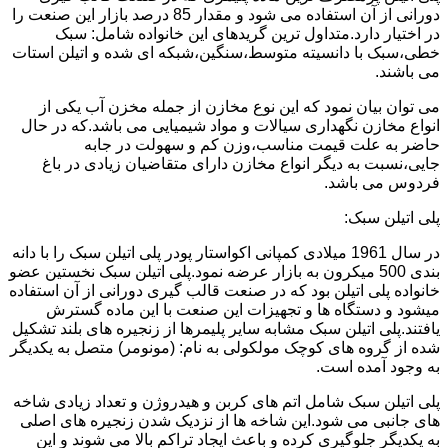
دورانی از آن استفاده می شود و مقدار 85 درصد بازار این صنعت را
در اختیار دارد.متداول ترین گریدهای این خانواده شامل: سبک
خطی،سبک با دانسیته متوسط،سنگین،شبکه ای شده و اتیلن استات
می باشند.
می توان بیان نمود که این نوع مخازن از جمله مخزن آب یکی از
انواع مخازن نگهداری سیالات و مواد شیمیایی می باشد.که در حال
حاضر به علت قیمت مناسب،وزن کم و سهولت در جابه
جایی،نسبت به دیگر انواع مخازن دارای متقاضیان زیادی در باغ
فردوس می باشد.
پلی اتیلن سبک:
در سال 1961 میلادی کمپانی اکواستار پودر پلی اتیلن سبک را با دانه
بندی 500 میکرون به بازار عرضه نمود.پلی اتیلن سبک نخستین عضو
خانواده پلی اتیلن بود که در صنعت قالب گیری دورانی از آن استفاده
میشود و دستگاه ها و تجهیزات این صنعت با این ماده گسترش
یافتند.پلی اتیلن سبک مشابه سایر پلیمرها از زنجیره های بلند تشکیل
شده از گروه های کوچک مولکولی به نام: (مونومر) متصل به یکدیگر
به وجود آمده است.
پلی اتیلن سبک شامل اتم های کربن و هیدروژن و تعداد زیادی شاخه
های جانبی می شود.این شاخه ها از نزدیک شدن زنجیره های اصلی
به یکدیگر جلوگیری کرده و باعث ایجاد تراکم بالا می شوند و این