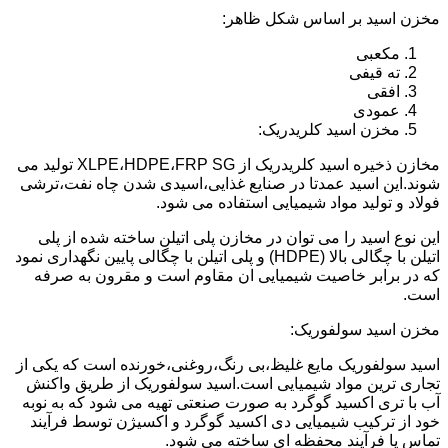
مخزن اسید بر اساس شکل ظاهر:
مکعبی
ته قیفی
افقی
عمودی
مخزن اسید کلریدریک:
مخازن ذخیره اسید کلریدریک از XLPE،HDPE،FRP SG تولید می
شوند.این اسید عمدتا در صنایع غذایی،اسیدی شدن چاه نفت،ترشی
فولاد و تولید مواد شیمیایی استفاده می شود.
این نوع اسید را می توان در مخازن پلی اتیلن ساخته شده از پلی
اتیلن با چگالی بالا (HDPE) و پلی اتیلن با چگالی پایین نگهداری نمود
که در برابر خاصیت شیمیایی ان مقاوم است و مقرون به صرفه
است.
مخزن اسید سولفوریک:
اسید سولفوریک مایع غلیظ،بی رنگ،روغنی،خورنده است که یکی از
تجاری ترین مواد شیمیایی است.اسید سولفوریک از طریق واکنش
آب با تری اکسید گوگرد به صورت صنعتی تهیه می شود که به نوبه
خود از ترکیب شیمیایی دی اکسید گوگرد و اکسیژن توسط فرآیند
تماس یا فرآیند محفظه ای ساخته می شود.