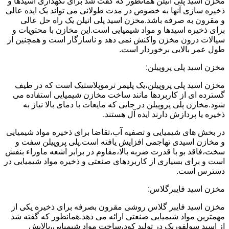
مخزن اسید پلی اتیلن همانطور که گفت شد برای نگهداری اسیدها و
ذخیره سازی آنها به خصوص در مدت طولانی می تواند یک ایده عالی
و مقرون به صرفه باشد.مخزن اسید پلی اتیلن یک راه حل عالی
برای ذخیره اسیدها و مواد شیمیایی است.این مخازن با محتویات و
سیالات درون مخزن واکنش نمی دهد و ناسازگار است و همچنین از
طول عمر بالایی برخوردار است.
مخزن اسید پلی پروپیلن:
مخزن اسید پلی پروپیلن،یک پلیمر ترموپلاستیک است که در طیف
گسترده ای از کاربردها مانند ساخت مخازن شیمیایی استفاده می
شود.مخازن پلی پروپیلن در جایی که مایعات با دمای بالا نیاز به
ذخیره یا پردازش دارند ایده آل هستند.
در بخش های شیمیایی و تصفیه آب،تقاضا برای ذخیره مواد شیمیایی
و مخازن اسیدی تهاجمی افزایش یافته است.پلی پروپیلن سفت و
سخت،فاقد بو با قدرت ضربه بالا،مقاوم در برابر اشعه ماوراء بنفش
است و برای بسیاری از کاربردهای صنعتی و ذخیره مواد شیمیایی در
دسترس است.
مخزن اسید فایبرگلاس:
مخزن اسید فایبر گلاس روشی مقرون بصرفه برای ذخیره یکی از
مهمترین مواد شیمیایی صنعتی ارائه می دهد.همانطور که گفته شد
از اسید سولفوریک در تولید کود،ساخت مواد شیمیایی،پالایش