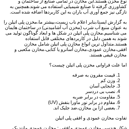
نوع مخزن هستند.این مخازن در تمامی صنایع از ساختمان و
کشاورزی گرفته تا صنایع شیمیایی استفاده می شوند.همچنین به
تازگی نیز جمع آوری آب باران به این کاربردها اضافه شده است.
به گزارش ایسنا،بنابر اعلام ناب زیست،بیشتر ما،مخزن پلی اتیلن را
به عنوان منبع آب شرب (مخزن آب آشامیدنی) در ساختمان هایمان
می شناسیم.مخازن پلی اتیلن در شکل ها و ابعاد گوناگون تولید می
شوند به همین دلیل در کاربردهای مختلفی قابل استفاده
هستند.متداول ترین انواع مخازن پلی اتیلن شامل مخازن
افقی،مخازن عمودی،مخازن آسانرو یا کتابی،مخازن مکعبی و
مخازن قیفی هستند.
اما علت فراوانی مخزن پلی اتیلن چیست؟
قیمت مقرون به صرفه
وزن کم
جابجایی آسان
نصب بی دردسر
مقاومت در برابر ضربه
مقاوم در برابر نور ماورا بنفش (UV)
بعضی ازا ین مخازن،ضد جلبک اند.
تفاوت مخازن عمودی و افقی پلی اتیلن
شکل هندسی مخازن عمودی و افقی
: مخازن عمودی مانند یک