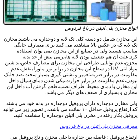
انواع مخزن پلی اتیلن در باغ فردوس
این مخازن شامل دو دسته کلی تک لایه و دوجداره می باشند.مخازن
تک لایه که در عکس بالا مشاهده می کنید برای مصارف خانگی
مناسب هستند ولی در صنایع از این مخازن نمی توان استفاده
کرد.علت آن هم ضعیف بودن لایه ها،نرمی بیش از حد بدنه
مخزن،عدم توانایی طراحی این مخازن برای مصارف خاص،نداشتن
مواد آنتی UV در سطح این مخازن در برابر نور ماورا بنفش،عدم
مقاومت در برابر ضربه،تعمیر و نشتی گیری بسیار سخت،ضد جلبک
نبودن،عدم مقاومت در برابر حرارت،یکی شدن دمای سیال داخل
این مخازن با دمای محیط اطراف نصب،طعم گرفتن آب داخل این
مخازن و بسیاری از ضعف های دیگر می باشد.
ولی مخازن دوجداره دارای پروفیل دوجداره در بدنه خود می باشند
که ارتفاع پروفیل حداقل ۱۰ سانت می باشد.در تصویر زیر می توانید
پروفیل بکار رفته در مخزن پلی اتیلن دوجداره را مشاهده کنید.
معرفی مخزن پلی اتیلن در باغ فردوس
ارتفاع پروفیل : فاصله بین جداره داخلی مخزن و تاج پروفیل می