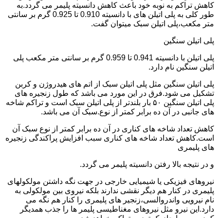
کاهش تراکم به نوبه خود باعث کاهش دانسیته پلیمر می گردد.به
طور کلی به پلی اتیلن های با دانسیته 0.910 تا 0.925 گرم بر سانتی
متر مکعب،پلی اتیلن سبک میتوان گفت.
پلی اتیلن سنگین
پلی اتیلن با دانسیته 0.941 تا 0.959 گرم بر سانتی متر مکعب پلی
اتیلن سنگین نام دارد.
پلی اتیلن سنگین مثل پلی اتیلن سبک از اتم های هیدروژن و کربن
تشکیل می شود.فرق در این مورد می باشد که طول زنجیره های
پلی اتیلن سنگین ۵۰ بار بلندتر از پلی اتیلن سبک است و تراکم شاخه
های جانبی در آن ده برابر کمتر از نوع.سبک آن می باشد.
کاهش تعداد شاخه های کناری در آن ده برابر کمتر از نوع سبک آن
است.کاهش تعداد شاخه های کناری سبب افزایش پراکندگی زنجیره
های پلیمری
و در نتیجه بالا رفتن دانسیته پلیمر می گردد.
نیروهای فیزیکی یا شیمیایی خارجی در جهت نگه داشتن مولکولهای
پلیمری در کنار هم دیگر نقشی ندارند بلکه نیروی بین مولکولی به
نام نیرویی واندروالسی،زنجیر های پلیمری را کنار هم نگه می
دارد.این نیرو مثل نیروهای مغناطیسی پلیمر ها را جذب همدیگر