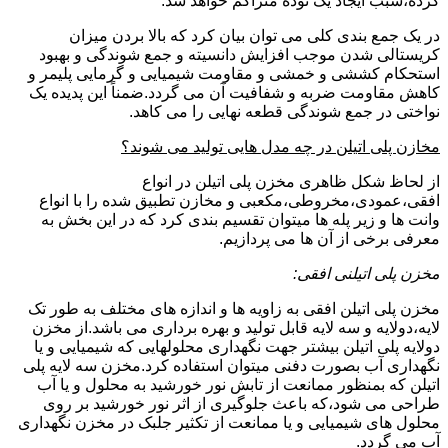
کرده،سبب ایجاد یک توده متراکم خواهد شد.
در یک جمع بندی کلی می توان بیان کرد که بالا بردن میزان
کریستالی شدن موجب افزایش دانسیته و جمع شوندگی و بهبود
استحکام کششی و خمشی و مقاومت شیمیایی و گرمایی پلیمر و
کاهش مقاومت ضربه و شفافیت آن می گردد.ضمناً این پدیده یک
نواختی در جمع شوندگی قطعه نهایی را می کاهد.
مخازن پلی اتیلن در چه مدل هایی تولید می شوند؟
از لحاظ شکل ظاهری مخزن پلی اتیلن در انواع
افقی،عمودی،مخروطی،مکعبی و مخازن تطبیق شده را با انواع
وانت ها و زیر پله ها میتوان تقسیم بندی کرد که در این بخش به
معرفی برخی از آن ها می پردازیم.
مخزن پلی اتیلنی افقی:
مخزن پلی اتیلن افقی به زاویه ها و اندازه های مختلف به طور تک
لایه،دولایه و سه لایه قابل تولید و بهره برداری می باشد.از مخزن
دولایه پلی اتیلن بیشتر جهت نگهداری محلولهایی که شیمیایی و یا
نگهداری آب بصورت دفنی میتوان استفاده کرد.مخزن سه لایه پلی
اتیلن که بمنظور ممانعت از تابش نور خورشید به محلول و یا آب
طراحی می شود،که باعث جلوگیری از اثر نور خورشید بر روی
محلول های شیمیایی و یا ممانعت از تکثیر جلبک در مخزن نگهداری
آب می گردد.