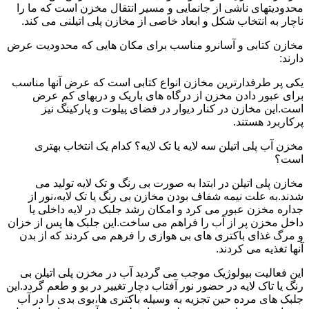
محدودیتهای ناشی از جانمایی و مسیر انتقال مخزن است که ما را
ناچار به انتخاب شکل و ابعاد خاصی از مخازن پلی اتیلنی می کند.
مخازن کتابی و آسانرو مناسب برای مکان هایی که محدودیت عرض
دارند:
یکی پر طرفدارترین مخازن انواع کتابی است که عرض آنها مناسب
برای عبور دادن مخزن از درگاه های باریک و دربهای کم عرض
است.این مخازن در کنار دیوار در فضای پیلوت و پارکینگ نیز
پرکاربرد هستند.
مخزن آب پلی اتیلن سه لایه یا تک لایه؟ کدام یک انتخاب بهتری
است؟
مخازن پلی اتیلن در ابتدا به صورت بی رنگ و تک لایه تولید می
شدند.به علت نیمه شفاف بودن مخازن بی رنگ یا تک لایه،نور از
جداره مخزن عبور می کرد و امکان رشد جلبک در لایه داخلی یا
داخل مخزن پر از آب را فراهم می ساخت.این جلبک ها پس از خزان
و مرگ غذای باکتری های بی هوازی را فرهم می کردند که از بدن
آنها تغذیه می کردند.
این فعالیت بیولوژیک موجب می گردید آب در مخزن پلی اتیلن بی
رنگ یا تاک لایه در حضور نور آفتاب دچار تغییر در بو و طعم گردد.این
جلبک های مرده حین تجزیه به وسیله باکتری ها،بوی بدی را در آب