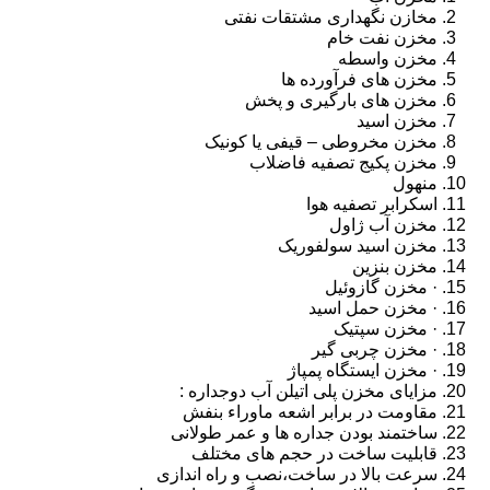
مخازن نگهداری مشتقات نفتی
مخزن نفت خام
مخزن واسطه
مخزن های فرآورده ها
مخزن های بارگیری و پخش
مخزن اسید
مخزن مخروطی – قیفی یا کونیک
مخزن پکیج تصفیه فاضلاب
منهول
اسکرابر تصفیه هوا
مخزن آب ژاول
مخزن اسید سولفوریک
مخزن بنزین
· مخزن گازوئیل
· مخزن حمل اسید
· مخزن سپتیک
· مخزن چربی گیر
· مخزن ایستگاه پمپاژ
مزایای مخزن پلی اتیلن آب دوجداره :
مقاومت در برابر اشعه ماوراء بنفش
ساختمند بودن جداره ها و عمر طولانی
قابلیت ساخت در حجم های مختلف
سرعت بالا در ساخت،نصب و راه اندازی