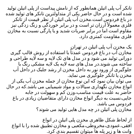
تانکر آب پلی اتیلن همانطور که از نامش پیداست از پلی اتیلن تولید
شده است و در حال حاضر یکی از متداولترین تانکر های تولید شده
در باغ فردوس است.مخزن آب پلی اتیلن از نظر قیمت از تانکر
فلزی معمولاً ارزان تر است و در برابر خوردگی و زنگ زدگی نیز
مقاوم است اما در برابر ضربات شدید و یا پارگی نسبت به مخازن
فلزی مقاومت کمتری دارد.
یک مخزن آب پلی اتیلن در تهران
مخازن آب در باغ فردوس عمدتاً با استفاده از روش قالب گیری
دورانی تولید می شود و در مدل های تک لایه و سه لایه طراحی و
ساخته می شوند.در مدل های سه لایه یک لایه مشکی رنگ با
جلوگیری از ورود نور به داخل مخزن از رشد جلبک در داخل آب
مخزن یا تانکر جلوگیری می نماید.
می توان بیان نمود که این نوع مخازن از جمله مخزن آب یکی از
انواع مخازن نگهداری سیالات و مواد شیمیایی می باشد.که در حال
حاضر به علت قیمت مناسب،وزن کم و سهولت در جابه
جایی،نسبت به دیگر انواع مخازن دارای متقاضیان زیادی در باغ
فردوس می باشد.
مخازن پلی اتیلن در چه مدل هایی تولید می شوند؟
از لحاظ شکل ظاهری مخزن پلی اتیلن در انواع
افقی،عمودی،مخروطی،مکعبی و مخازن تطبیق شده را با انواع
وانت ها و زیر پله ها میتوان تقسیم بندی کرد.