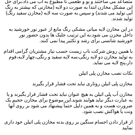
متصاعد می ساختند و بو و طعمی نا مطبوع به آب می داد.برای حل
این مشکل مخازن ابتدا به صورت دو لایه (مخازنی که بیشتر به رنگ
آبی تولید می شدند) و سپس به صورت سه لایه (مخازن سفید رنگ)
تولید شدند.
در این مخازن لایه میانی مشکی رنگ مانع از عبور نور خورشید به
داخل مخزن می شود.به این ترتیب جلبک ها بدون حضور نور
خورشید شانسی برای رشد و تکثیر پیدا نمی کنند.
با همین روش شرکت ناب زیست حسب نیاز مشتریان گرامی اقدام
به تولید مخازن دو لایه رنگی،سه لایه سفید و رنگی،چهار لایه،فوم
دار،پنج لایه می نماید.
نکات نصب مخازن پلی اتیلن
مخازن پلی اتیلن روتاری نباید تحت فشار قرار بگیرند
مخازن آب پلی اتیلن به هیچ عنوان نباید تحت فشار قرار بگیرند و یا
به عبارت دیگر نباید هوابند شوند.این موضوع برای مخازن حجیم یک
ضرورت هست و به همین دلیل حتماً پیشنهاد می شود بر روی آنها
ونت یا هواکش نصب شود.
از قرار دادن اجسام سنگین بر روی بدنه مخازن پلی اتیلن خود داری
نمایید