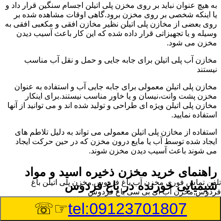
به هیچ عنوان نباید بر روی مخزن پلی اتیلن اجسام سنگین قرار داد و
یا اینکه شخصی بر روی مخزن برود.گاهی اوقات مشاهده شده بر
روی بعضی از مخازن پلی اتیلن نظیر مخازن افقی و مکعبی افقی به
وسیله و یا تجهیزاتی قرار داده شده که این کار باعث آسیب دیدن
مخزن می شود.
مخازن آب پلی اتیلن برای جابه جایی و حمل و نقل آب مناسب
نیستند
مخازن پلی اتیلن معمولی برای جابه جایی آب و استفاده به عنوان
مخزن پشت وانت،نیسان و یا خاور مناسب نیستند.برای اینکار
مخازن پلی اتیلن ویژه ای طراحی و تولید شده اند و می توانید از آنها
استفاده نمایید.
استفاده از مخازن پلی اتیلن معمولی می تواند به دلیل تلاطم های
ایجاد شده توسط آب یا مایع درون مخزن که در حین حرکت ایجاد
می شوند باعث آسیب دیدن مخزن شوند.
راهنمای خرید مخزن ذخیره اسید و مواد
تلفن تماس فوری
مخزن آب باغ فردوس,مخزن پلی اتیلن باغ
شیمیایی خورنده در باغ فردوس
فردوس,مخزن آب ای بی سی باغ فردوس
☞☏
tel:09123701807
مخزن ذخیره اسید و مواد شیمیایی باید به گونه ای تولید شوند که
بتوانند در برابر چگالی نسبتا بالا و خورندگی انواع اسیدها مقاومت