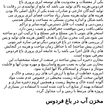
یکی از معضلات و محدودیت های توسعه آبزی پروری باغ
فردوس،هزینه بالای تولید می باشد که مانع از توانمندی در رقابت با
تولید کنندگان خارجی و صادرات شده یکی از دلایل اصلی بالا بودن
هزینه های تولید،هزینه بسیار زیاد ساخت فضای آبزی پروری می
باشد.شکل و اندازه مخزن بستگی به مساحت و شکل هندسی
زمین،دبی و کیفیت آب قابل دسترس،گونه،سایز و تراکم
ماهی،بافت زمین،موقعیت جغرافیایی و شیب زمین دارد.
استخر های بتونی با بتن مسلح و غیر مسلح و یا ترکیب این دو ساخته
می شود.شرکت مخزن سازان با هدف کاهش هزینه های تولید و پس
از بررسی های متعدد در باغ فردوس دیگر،نوعی سازه غیر بتونی
(مخزن پیش ساخته) که با حداقل زمان ساخت و هزینه در گنجایش
های زیاد قابل اجرا می باشد را به جامعه آبزی پروری باغ فردوس
معرفی نموده است.
مخازن ذخیره آب پیش ساخته در صنعت از جمله مشخصات این
مخازن می توان به نصب سریع وآسان,پیچ و مهره بودن آنها و قابلیت
مونتاژ و دمونتاژ و استحکام بالا آنها اشاره نمود.
امروزه حفاظت از منابع با ارزش آب های زیر زمینی و خاک و
قوانین سخت گیرانه زیست محیطی در خصوص عدم نشت مواد
آلوده کننده خاک و محیط زیست و همچنین لزوم ذخیره سازی و
استفاده بهینه از منابع آب باعث شده است تا استفاده در بسیاری از
پروژه های مرتبط با زمین و آب متداول گردد.
مخزن آب در باغ فردوس