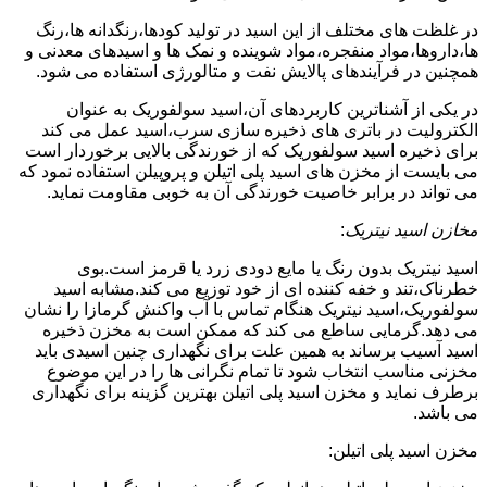
در غلظت های مختلف از این اسید در تولید کودها،رنگدانه ها،رنگ
ها،داروها،مواد منفجره،مواد شوینده و نمک ها و اسیدهای معدنی و
همچنین در فرآیندهای پالایش نفت و متالورژی استفاده می شود.
در یکی از آشناترین کاربردهای آن،اسید سولفوریک به عنوان
الکترولیت در باتری های ذخیره سازی سرب،اسید عمل می کند
برای ذخیره اسید سولفوریک که از خورندگی بالایی برخوردار است
می بایست از مخزن های اسید پلی اتیلن و پروپیلن استفاده نمود که
می تواند در برابر خاصیت خورندگی آن به خوبی مقاومت نماید.
مخازن اسید نیتریک
:
اسید نیتریک بدون رنگ یا مایع دودی زرد یا قرمز است.بوی
خطرناک،تند و خفه کننده ای از خود توزیع می کند.مشابه اسید
سولفوریک،اسید نیتریک هنگام تماس با آب واکنش گرمازا را نشان
می دهد.گرمایی ساطع می کند که ممکن است به مخزن ذخیره
اسید آسیب برساند به همین علت برای نگهداری چنین اسیدی باید
مخزنی مناسب انتخاب شود تا تمام نگرانی ها را در این موضوع
برطرف نماید و مخزن اسید پلی اتیلن بهترین گزینه برای نگهداری
می باشد.
مخزن اسید پلی اتیلن: