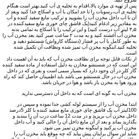
پس از تهیه ی موارد بالا،اقدام به تخلیه ی آب کنید.بهتر است هنگام
تخلیه ی آب،رسوبات را تا حد امکان با آب و اسکاچ جدا کنید وبعد از
آن با آب داخل مخزن آب را بشویید و ترکیب مایع سفید کننده و آب
به مقادیر زیر ادغام کنید(یک قاشق چای خوری مایع سفیدکننده در
۳٫۵ لیتر آب درست کنید) و این ترکیب را با اسکاچ به تمامی بدنه
مخزن آّب آغشته کنید و به مدت ۲ ساعت صبر کنید بعد مخزن آب را
به طور کامل با آب پر فشار (دستگاه کارواش) شستشو دهید و
تخلیه کنید.اینگونه مخزن آب تمیز شده ونظافت آن تکمیل شده
است.
از نکات قابل توجه برای نظافت مخزن آب که باید به آن اهمیت داد
این است که در شستشو مخازن به دلیل استفاده از ماده سفید کننده
گاز کلر در آن وجود دارد که بسیار سمی است و نفری که در داخل
مخزن آب در حال شستشو می باشد باید اطمینان حاصل کند که راه
ورود هوا به مخزن باز باشد و هوا در جریان باشد.
مخزن آب به گونه ای است که به داخل آن دسترسی ندارید
ابتدا مخزن آب را از سیستم لوله کشی جدا نموده و سپس در
100لیتر آب یک قاشق چای خوری مایع سفید کننده با کلر 5درصد
داخل مخزن آب بریزید و در مدت 12 ساعت درب آن را ببندید و
بگذارید بماند و بعد از آن مایع داخل آن را خالی کنید و آب داخل
مخزن آب پرکنید و اینگونه مخزن تمیز می شود.
شاید این سوال برایتان پیش بیاید که چه موقع باید مخزن آب را