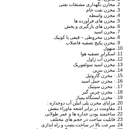
مخازن نگهداری مشتقات نفتی
مخزن نفت خام
مخزن واسطه
مخزن های فرآورده ها
مخزن های بارگیری و پخش
مخزن اسید
مخزن مخروطی – قیفی یا کونیک
مخزن پکیج تصفیه فاضلاب
منهول
اسکرابر تصفیه هوا
مخزن آب ژاول
مخزن اسید سولفوریک
مخزن بنزین
· مخزن گازوئیل
· مخزن حمل اسید
· مخزن سپتیک
· مخزن چربی گیر
· مخزن ایستگاه پمپاژ
مزایای مخزن پلی اتیلن آب دوجداره :
مقاومت در برابر اشعه ماوراء بنفش
ساختمند بودن جداره ها و عمر طولانی
قابلیت ساخت در حجم های مختلف
سرعت بالا در ساخت،نصب و راه اندازی