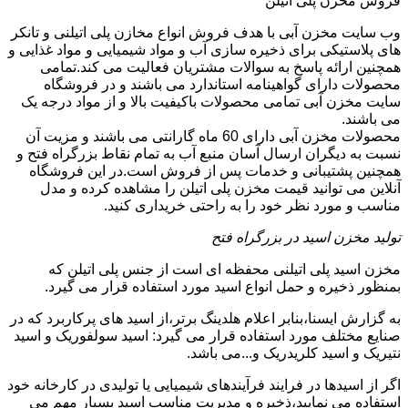
فروش مخزن پلی اتیلن
وب سایت مخزن آبی با هدف فروش انواع مخازن پلی اتیلنی و تانکر
های پلاستیکی برای ذخیره سازی آب و مواد شیمیایی و مواد غذایی و
همچنین ارائه پاسخ به سوالات مشتریان فعالیت می کند.تمامی
محصولات دارای گواهینامه استاندارد می باشند و در فروشگاه
سایت مخزن آبی تمامی محصولات باکیفیت بالا و از مواد درجه یک
می باشند.
محصولات مخزن آبی دارای 60 ماه گارانتی می باشند و مزیت آن
نسبت به دیگران ارسال آسان منبع آب به تمام نقاط بزرگراه فتح و
همچنین پشتیبانی و خدمات پس از فروش است.در این فروشگاه
آنلاین می توانید قیمت مخزن پلی اتیلن را مشاهده کرده و مدل
مناسب و مورد نظر خود را به راحتی خریداری کنید.
تولید مخزن اسید در بزرگراه فتح
مخزن اسید پلی اتیلنی محفظه ای است از جنس پلی اتیلن که
بمنظور ذخیره و حمل انواع اسید مورد استفاده قرار می گیرد.
به گزارش ایسنا،بنابر اعلام هلدینگ برتر،از اسید های پرکاربرد که در
صنایع مختلف مورد استفاده قرار می گیرد: اسید سولفوریک و اسید
نتیریک و اسید کلریدریک و...می باشد.
اگر از اسیدها در فرایند فرآیندهای شیمیایی یا تولیدی در کارخانه خود
استفاده می نمایید،ذخیره و مدیریت مناسب اسید بسیار مهم می