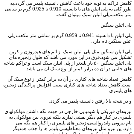
کاهش تراکم به نوبه خود باعث کاهش دانسیته پلیمر می گردد.به
طور کلی به پلی اتیلن های با دانسیته 0.910 تا 0.925 گرم بر سانتی
متر مکعب،پلی اتیلن سبک میتوان گفت.
پلی اتیلن سنگین
پلی اتیلن با دانسیته 0.941 تا 0.959 گرم بر سانتی متر مکعب پلی
اتیلن سنگین نام دارد.
پلی اتیلن سنگین مثل پلی اتیلن سبک از اتم های هیدروژن و کربن
تشکیل می شود.فرق در این مورد می باشد که طول زنجیره های
پلی اتیلن سنگین ۵۰ بار بلندتر از پلی اتیلن سبک است و تراکم شاخه
های جانبی در آن ده برابر کمتر از نوع.سبک آن می باشد.
کاهش تعداد شاخه های کناری در آن ده برابر کمتر از نوع سبک آن
است.کاهش تعداد شاخه های کناری سبب افزایش پراکندگی زنجیره
های پلیمری
و در نتیجه بالا رفتن دانسیته پلیمر می گردد.
نیروهای فیزیکی یا شیمیایی خارجی در جهت نگه داشتن مولکولهای
پلیمری در کنار هم دیگر نقشی ندارند بلکه نیروی بین مولکولی به
نام نیرویی واندروالسی،زنجیر های پلیمری را کنار هم نگه می
دارد.این نیرو مثل نیروهای مغناطیسی پلیمر ها را جذب همدیگر