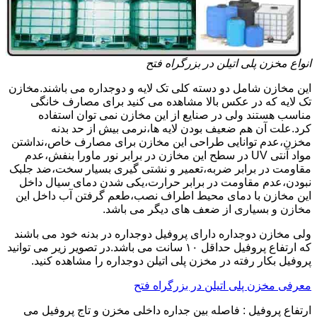
انواع مخزن پلی اتیلن در بزرگراه فتح
این مخازن شامل دو دسته کلی تک لایه و دوجداره می باشند.مخازن
تک لایه که در عکس بالا مشاهده می کنید برای مصارف خانگی
مناسب هستند ولی در صنایع از این مخازن نمی توان استفاده
کرد.علت آن هم ضعیف بودن لایه ها،نرمی بیش از حد بدنه
مخزن،عدم توانایی طراحی این مخازن برای مصارف خاص،نداشتن
مواد آنتی UV در سطح این مخازن در برابر نور ماورا بنفش،عدم
مقاومت در برابر ضربه،تعمیر و نشتی گیری بسیار سخت،ضد جلبک
نبودن،عدم مقاومت در برابر حرارت،یکی شدن دمای سیال داخل
این مخازن با دمای محیط اطراف نصب،طعم گرفتن آب داخل این
مخازن و بسیاری از ضعف های دیگر می باشد.
ولی مخازن دوجداره دارای پروفیل دوجداره در بدنه خود می باشند
که ارتفاع پروفیل حداقل ۱۰ سانت می باشد.در تصویر زیر می توانید
پروفیل بکار رفته در مخزن پلی اتیلن دوجداره را مشاهده کنید.
معرفی مخزن پلی اتیلن در بزرگراه فتح
ارتفاع پروفیل : فاصله بین جداره داخلی مخزن و تاج پروفیل می