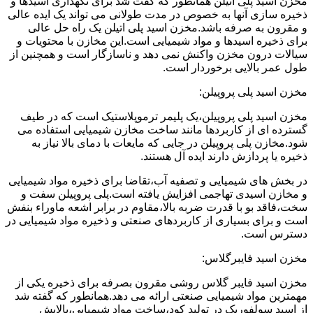
مخزن اسید پلی اتیلن همانطور که گفت شد برای نگهداری اسیدها و
ذخیره سازی آنها به خصوص در مدت طولانی می تواند یک ایده عالی
و مقرون به صرفه باشد.مخزن اسید پلی اتیلن یک راه حل عالی
برای ذخیره اسیدها و مواد شیمیایی است.این مخازن با محتویات و
سیالات درون مخزن واکنش نمی دهد و ناسازگار است و همچنین از
طول عمر بالایی برخوردار است.
مخزن اسید پلی پروپیلن:
مخزن اسید پلی پروپیلن،یک پلیمر ترموپلاستیک است که در طیف
گسترده ای از کاربردها مانند ساخت مخازن شیمیایی استفاده می
شود.مخازن پلی پروپیلن در جایی که مایعات با دمای بالا نیاز به
ذخیره یا پردازش دارند ایده آل هستند.
در بخش های شیمیایی و تصفیه آب،تقاضا برای ذخیره مواد شیمیایی
و مخازن اسیدی تهاجمی افزایش یافته است.پلی پروپیلن سفت و
سخت،فاقد بو با قدرت ضربه بالا،مقاوم در برابر اشعه ماوراء بنفش
است و برای بسیاری از کاربردهای صنعتی و ذخیره مواد شیمیایی در
دسترس است.
مخزن اسید فایبرگلاس:
مخزن اسید فایبر گلاس روشی مقرون بصرفه برای ذخیره یکی از
مهمترین مواد شیمیایی صنعتی ارائه می دهد.همانطور که گفته شد
از اسید سولفوریک در تولید کود،ساخت مواد شیمیایی،پالایش