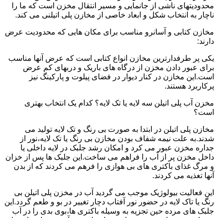
محدودیتهای ناشی از جانمایی و مسیر انتقال مخزن است که ما را
ناچار به انتخاب شکل و ابعاد خاصی از مخازن پلی اتیلنی می کند.
مخازن کتابی و آسانرو مناسب برای مکان هایی که محدودیت عرض
دارند:
یکی پر طرفدارترین مخازن انواع کتابی است که عرض آنها مناسب
برای عبور دادن مخزن از درگاه های باریک و دربهای کم عرض
است.این مخازن در کنار دیوار در فضای پیلوت و پارکینگ نیز
پرکاربرد هستند.
مخزن آب پلی اتیلن سه لایه یا تک لایه؟ کدام یک انتخاب بهتری
است؟
مخازن پلی اتیلن در ابتدا به صورت بی رنگ و تک لایه تولید می
شدند.به علت نیمه شفاف بودن مخازن بی رنگ یا تک لایه،نور از
جداره مخزن عبور می کرد و امکان رشد جلبک در لایه داخلی یا
داخل مخزن پر از آب را فراهم می ساخت.این جلبک ها پس از خزان
و مرگ غذای باکتری های بی هوازی را فرهم می کردند که از بدن
آنها تغذیه می کردند.
این فعالیت بیولوژیک موجب می گردید آب در مخزن پلی اتیلن بی
رنگ یا تاک لایه در حضور نور آفتاب دچار تغییر در بو و طعم گردد.این
جلبک های مرده حین تجزیه به وسیله باکتری ها،بوی بدی را در آب