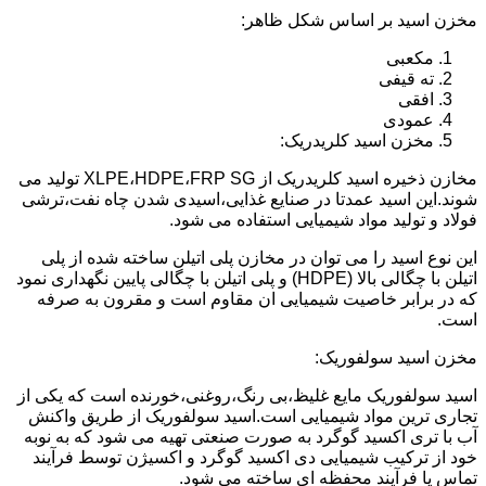
مخزن اسید بر اساس شکل ظاهر:
مکعبی
ته قیفی
افقی
عمودی
مخزن اسید کلریدریک:
مخازن ذخیره اسید کلریدریک از XLPE،HDPE،FRP SG تولید می
شوند.این اسید عمدتا در صنایع غذایی،اسیدی شدن چاه نفت،ترشی
فولاد و تولید مواد شیمیایی استفاده می شود.
این نوع اسید را می توان در مخازن پلی اتیلن ساخته شده از پلی
اتیلن با چگالی بالا (HDPE) و پلی اتیلن با چگالی پایین نگهداری نمود
که در برابر خاصیت شیمیایی ان مقاوم است و مقرون به صرفه
است.
مخزن اسید سولفوریک:
اسید سولفوریک مایع غلیظ،بی رنگ،روغنی،خورنده است که یکی از
تجاری ترین مواد شیمیایی است.اسید سولفوریک از طریق واکنش
آب با تری اکسید گوگرد به صورت صنعتی تهیه می شود که به نوبه
خود از ترکیب شیمیایی دی اکسید گوگرد و اکسیژن توسط فرآیند
تماس یا فرآیند محفظه ای ساخته می شود.