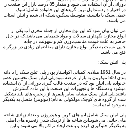
دورانی از آن استفاده می شود و مقدار 85 درصد بازار این صنعت را
در اختیار دارد.متداول ترین گریدهای این خانواده شامل: سبک
خطی،سبک با دانسیته متوسط،سنگین،شبکه ای شده و اتیلن استات
می باشند.
می توان بیان نمود که این نوع مخازن از جمله مخزن آب یکی از
انواع مخازن نگهداری سیالات و مواد شیمیایی می باشد.که در حال
حاضر به علت قیمت مناسب،وزن کم و سهولت در جابه
جایی،نسبت به دیگر انواع مخازن دارای متقاضیان زیادی در بزرگراه
فتح می باشد.
پلی اتیلن سبک:
در سال 1961 میلادی کمپانی اکواستار پودر پلی اتیلن سبک را با دانه
بندی 500 میکرون به بازار عرضه نمود.پلی اتیلن سبک نخستین عضو
خانواده پلی اتیلن بود که در صنعت قالب گیری دورانی از آن استفاده
میشود و دستگاه ها و تجهیزات این صنعت با این ماده گسترش
یافتند.پلی اتیلن سبک مشابه سایر پلیمرها از زنجیره های بلند تشکیل
شده از گروه های کوچک مولکولی به نام: (مونومر) متصل به یکدیگر
به وجود آمده است.
پلی اتیلن سبک شامل اتم های کربن و هیدروژن و تعداد زیادی شاخه
های جانبی می شود.این شاخه ها از نزدیک شدن زنجیره های اصلی
به یکدیگر جلوگیری کرده و باعث ایجاد تراکم بالا می شوند و این