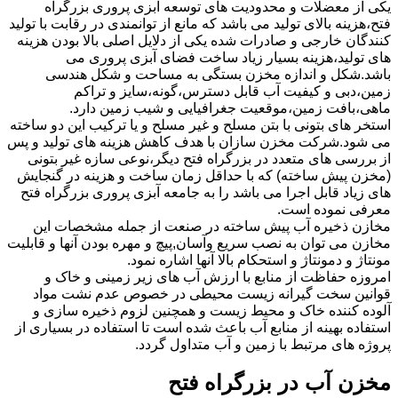
یکی از معضلات و محدودیت های توسعه آبزی پروری بزرگراه
فتح،هزینه بالای تولید می باشد که مانع از توانمندی در رقابت با تولید
کنندگان خارجی و صادرات شده یکی از دلایل اصلی بالا بودن هزینه
های تولید،هزینه بسیار زیاد ساخت فضای آبزی پروری می
باشد.شکل و اندازه مخزن بستگی به مساحت و شکل هندسی
زمین،دبی و کیفیت آب قابل دسترس،گونه،سایز و تراکم
ماهی،بافت زمین،موقعیت جغرافیایی و شیب زمین دارد.
استخر های بتونی با بتن مسلح و غیر مسلح و یا ترکیب این دو ساخته
می شود.شرکت مخزن سازان با هدف کاهش هزینه های تولید و پس
از بررسی های متعدد در بزرگراه فتح دیگر،نوعی سازه غیر بتونی
(مخزن پیش ساخته) که با حداقل زمان ساخت و هزینه در گنجایش
های زیاد قابل اجرا می باشد را به جامعه آبزی پروری بزرگراه فتح
معرفی نموده است.
مخازن ذخیره آب پیش ساخته در صنعت از جمله مشخصات این
مخازن می توان به نصب سریع وآسان,پیچ و مهره بودن آنها و قابلیت
مونتاژ و دمونتاژ و استحکام بالا آنها اشاره نمود.
امروزه حفاظت از منابع با ارزش آب های زیر زمینی و خاک و
قوانین سخت گیرانه زیست محیطی در خصوص عدم نشت مواد
آلوده کننده خاک و محیط زیست و همچنین لزوم ذخیره سازی و
استفاده بهینه از منابع آب باعث شده است تا استفاده در بسیاری از
پروژه های مرتبط با زمین و آب متداول گردد.
مخزن آب در بزرگراه فتح