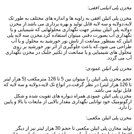
مخزن پلی اتیلنی افقی
:
مخزن پلی اتیلن افقی به زاویه ها و اندازه های مختلف به طور تک
لایه،دولایه و سه لایه قابل تولید و بهره برداری می باشد.از مخزن
دولایه پلی اتیلن بیشتر جهت نگهداری محلولهایی که شیمیایی و یا
نگهداری آب بصورت دفنی میتوان استفاده کرد.مخزن سه لایه پلی
اتیلن که بمنظور ممانعت از تابش نور خورشید به محلول و یا آب
طراحی می شود،که باعث جلوگیری از اثر نور خورشید بر روی
محلول های شیمیایی و یا ممانعت از تکثیر جلبک در مخزن نگهداری
آب می گردد.
مخزن پلی اتیلن عمودی
:
حجم مخزن پلی اتیلن را میتوان بین 5 تا 126 مترمکعب (5 هزار لیتر
تا 126 هزار لیتر) در نظر گرفت.در انواع تک لایه،دولایه و سه لایه که
قابل تولید می باشد.
مخزن پلی اتیلن عمودی همراه دیواره های تقویت شده و شکل
ارگونومیک خود توانایی نگهداری مقدار بالایی از مایعات با بالا و پایین
را دارد.
مخزن پلی اتیلن مکعبی:
تولید مخازن پلی اتیلن مکعبی تا حجم 30 هزار لیتر نیز از دیگر
افتخارات تولیدی ایده نوآوران می باشد.با توجه به نیاز این نوع از