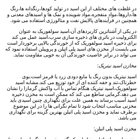
در غلظت های مختلف از این اسید در تولید کودها،رنگدانه ها،رنگ
ها،داروها،مواد منفجره،مواد شوینده و نمک ها و اسیدهای معدنی و
همچنین در فرآیندهای پالایش نفت و متالورژی استفاده می شود.
در یکی از آشناترین کاربردهای آن،اسید سولفوریک به عنوان
الکترولیت در باتری های ذخیره سازی سرب،اسید عمل می کند
برای ذخیره اسید سولفوریک که از خورندگی بالایی برخوردار است
می بایست از مخزن های اسید پلی اتیلن و پروپیلن استفاده نمود که
می تواند در برابر خاصیت خورندگی آن به خوبی مقاومت نماید.
مخازن اسید نیتریک
:
اسید نیتریک بدون رنگ یا مایع دودی زرد یا قرمز است.بوی
خطرناک،تند و خفه کننده ای از خود توزیع می کند.مشابه اسید
سولفوریک،اسید نیتریک هنگام تماس با آب واکنش گرمازا را نشان
می دهد.گرمایی ساطع می کند که ممکن است به مخزن ذخیره
اسید آسیب برساند به همین علت برای نگهداری چنین اسیدی باید
مخزنی مناسب انتخاب شود تا تمام نگرانی ها را در این موضوع
برطرف نماید و مخزن اسید پلی اتیلن بهترین گزینه برای نگهداری
می باشد.
مخزن اسید پلی اتیلن: