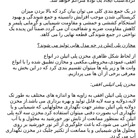
کرده،سبب ایجاد یک توده متراکم خواهد شد.
در یک جمع بندی کلی می توان بیان کرد که بالا بردن میزان
کریستالی شدن موجب افزایش دانسیته و جمع شوندگی و بهبود
استحکام کششی و خمشی و مقاومت شیمیایی و گرمایی پلیمر و
کاهش مقاومت ضربه و شفافیت آن می گردد.ضمناً این پدیده یک
نواختی در جمع شوندگی قطعه نهایی را می کاهد.
مخازن پلی اتیلن در چه مدل هایی تولید می شوند؟
از لحاظ شکل ظاهری مخزن پلی اتیلن در انواع
افقی،عمودی،مخروطی،مکعبی و مخازن تطبیق شده را با انواع
وانت ها و زیر پله ها میتوان تقسیم بندی کرد که در این بخش به
معرفی برخی از آن ها می پردازیم.
مخزن پلی اتیلنی افقی:
مخزن پلی اتیلن افقی به زاویه ها و اندازه های مختلف به طور تک
لایه،دولایه و سه لایه قابل تولید و بهره برداری می باشد.از مخزن
دولایه پلی اتیلن بیشتر جهت نگهداری محلولهایی که شیمیایی و یا
نگهداری آب بصورت دفنی میتوان استفاده کرد.مخزن سه لایه پلی
اتیلن که بمنظور ممانعت از تابش نور خورشید به محلول و یا آب
طراحی می شود،که باعث جلوگیری از اثر نور خورشید بر روی
محلول های شیمیایی و یا ممانعت از تکثیر جلبک در مخزن نگهداری
آب می گردد.