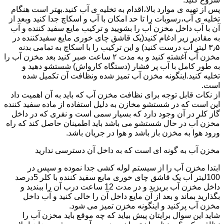
پس از تهیه ی موارد بالا،اقدام به تخلیه ی آب کنید.بهتر است هنگام
تخلیه ی آب،رسوبات را تا حد امکان با آب و اسکاچ جدا کنید وبعد از
آن با آب داخل مخزن آب را بشویید و ترکیب مایع سفید کننده و آب
به مقادیر زیر ادغام کنید(یک قاشق چای خوری مایع سفیدکننده در
۳٫۵ لیتر آب درست کنید) و این ترکیب را با اسکاچ به تمامی بدنه
مخزن آّب آغشته کنید و به مدت ۲ ساعت صبر کنید بعد مخزن آب را
به طور کامل با آب پر فشار (دستگاه کارواش) شستشو دهید و
تخلیه کنید.اینگونه مخزن آب تمیز شده ونظافت آن تکمیل شده
است.
از نکات قابل توجه برای نظافت مخزن آب که باید به آن اهمیت داد
این است که در شستشو مخازن به دلیل استفاده از ماده سفید کننده
گاز کلر در آن وجود دارد که بسیار سمی است و نفری که در داخل
مخزن آب در حال شستشو می باشد باید اطمینان حاصل کند که راه
ورود هوا به مخزن باز باشد و هوا در جریان باشد.
مخزن آب به گونه ای است که به داخل آن دسترسی ندارید
ابتدا مخزن آب را از سیستم لوله کشی جدا نموده و سپس در
100لیتر آب یک قاشق چای خوری مایع سفید کننده با کلر 5درصد
داخل مخزن آب بریزید و در مدت 12 ساعت درب آن را ببندید و
بگذارید بماند و بعد از آن مایع داخل آن را خالی کنید و آب داخل
مخزن آب پرکنید و اینگونه مخزن تمیز می شود.
شاید این سوال برایتان پیش بیاید که چه موقع باید مخزن آب را