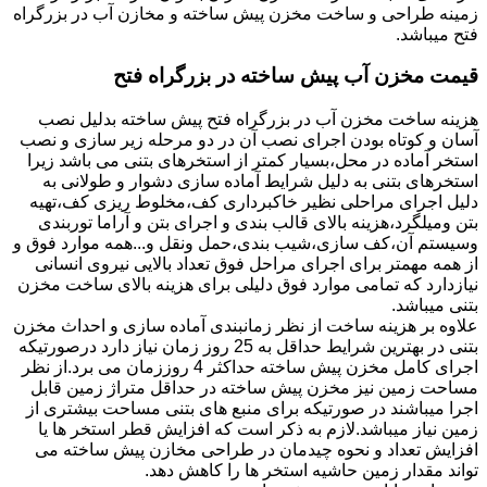
زمینه طراحی و ساخت مخزن پیش ساخته و مخازن آب در بزرگراه
فتح میباشد.
قیمت مخزن آب پیش ساخته در بزرگراه فتح
هزینه ساخت مخزن آب در بزرگراه فتح پیش ساخته بدلیل نصب
آسان و کوتاه بودن اجرای نصب آن در دو مرحله زیر سازی و نصب
استخر آماده در محل،بسیار کمتر از استخرهای بتنی می باشد زیرا
استخرهای بتنی به دلیل شرایط آماده سازی دشوار و طولانی به
دلیل اجرای مراحلی نظیر خاکبرداری کف،مخلوط ریزی کف،تهیه
بتن ومیلگرد،هزینه بالای قالب بندی و اجرای بتن و آراما توربندی
وسیستم آن،کف سازی،شیب بندی،حمل ونقل و...همه موارد فوق و
از همه مهمتر برای اجرای مراحل فوق تعداد بالایی نیروی انسانی
نیازدارد که تمامی موارد فوق دلیلی برای هزینه بالای ساخت مخزن
بتنی میباشد.
علاوه بر هزینه ساخت از نظر زمانبندی آماده سازی و احداث مخزن
بتنی در بهترین شرایط حداقل به 25 روز زمان نیاز دارد درصورتیکه
اجرای کامل مخزن پیش ساخته حداکثر 4 روززمان می برد.از نظر
مساحت زمین نیز مخزن پیش ساخته در حداقل متراژ زمین قابل
اجرا میباشند در صورتیکه برای منبع های بتنی مساحت بیشتری از
زمین نیاز میباشد.لازم به ذکر است که افزایش قطر استخر ها یا
افزایش تعداد و نحوه چیدمان در طراحی مخازن پیش ساخته می
تواند مقدار زمین حاشیه استخر ها را کاهش دهد.