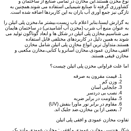
نوع مخزن هستند.این مخازن در تمامی صنایع از ساختمان و
کشاورزی گرفته تا صنایع شیمیایی استفاده می شوند.همچنین به
تازگی نیز جمع آوری آب باران به این کاربردها اضافه شده است.
به گزارش ایسنا،بنابر اعلام ناب زیست،بیشتر ما،مخزن پلی اتیلن را
به عنوان منبع آب شرب (مخزن آب آشامیدنی) در ساختمان هایمان
می شناسیم.مخازن پلی اتیلن در شکل ها و ابعاد گوناگون تولید می
شوند به همین دلیل در کاربردهای مختلفی قابل استفاده
هستند.متداول ترین انواع مخازن پلی اتیلن شامل مخازن
افقی،مخازن عمودی،مخازن آسانرو یا کتابی،مخازن مکعبی و
مخازن قیفی هستند.
اما علت فراوانی مخزن پلی اتیلن چیست؟
قیمت مقرون به صرفه
وزن کم
جابجایی آسان
نصب بی دردسر
مقاومت در برابر ضربه
مقاوم در برابر نور ماورا بنفش (UV)
بعضی ازا ین مخازن،ضد جلبک اند.
تفاوت مخازن عمودی و افقی پلی اتیلن
شکل هندسی مخازن عمودی و افقی
: مخازن عمودی مانند یک