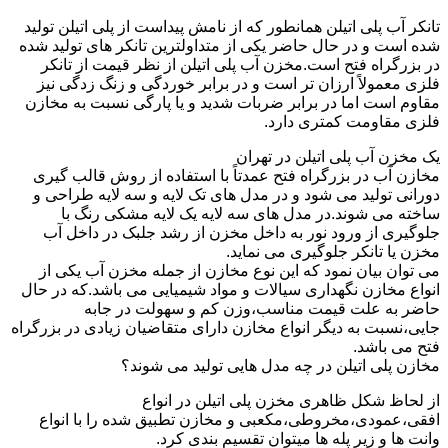
تانکر آب پلی اتیلن همانطور که از نامش پیداست از پلی اتیلن تولید
شده است و در حال حاضر یکی از متداولترین تانکر های تولید شده
در بزرگراه فتح است.مخزن آب پلی اتیلن از نظر قیمت از تانکر
فلزی معمولاً ارزان تر است و در برابر خوردگی و زنگ زدگی نیز
مقاوم است اما در برابر ضربات شدید و یا پارگی نسبت به مخازن
فلزی مقاومت کمتری دارد.
یک مخزن آب پلی اتیلن در تهران
مخازن آب در بزرگراه فتح عمدتاً با استفاده از روش قالب گیری
دورانی تولید می شود و در مدل های تک لایه و سه لایه طراحی و
ساخته می شوند.در مدل های سه لایه یک لایه مشکی رنگ با
جلوگیری از ورود نور به داخل مخزن از رشد جلبک در داخل آب
مخزن یا تانکر جلوگیری می نماید.
می توان بیان نمود که این نوع مخازن از جمله مخزن آب یکی از
انواع مخازن نگهداری سیالات و مواد شیمیایی می باشد.که در حال
حاضر به علت قیمت مناسب،وزن کم و سهولت در جابه
جایی،نسبت به دیگر انواع مخازن دارای متقاضیان زیادی در بزرگراه
فتح می باشد.
مخازن پلی اتیلن در چه مدل هایی تولید می شوند؟
از لحاظ شکل ظاهری مخزن پلی اتیلن در انواع
افقی،عمودی،مخروطی،مکعبی و مخازن تطبیق شده را با انواع
وانت ها و زیر پله ها میتوان تقسیم بندی کرد.