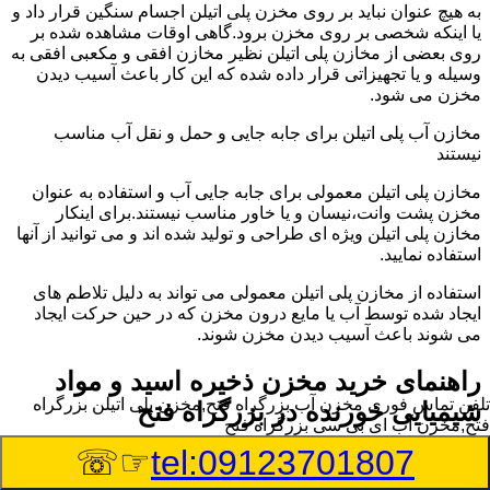
به هیچ عنوان نباید بر روی مخزن پلی اتیلن اجسام سنگین قرار داد و
یا اینکه شخصی بر روی مخزن برود.گاهی اوقات مشاهده شده بر
روی بعضی از مخازن پلی اتیلن نظیر مخازن افقی و مکعبی افقی به
وسیله و یا تجهیزاتی قرار داده شده که این کار باعث آسیب دیدن
مخزن می شود.
مخازن آب پلی اتیلن برای جابه جایی و حمل و نقل آب مناسب
نیستند
مخازن پلی اتیلن معمولی برای جابه جایی آب و استفاده به عنوان
مخزن پشت وانت،نیسان و یا خاور مناسب نیستند.برای اینکار
مخازن پلی اتیلن ویژه ای طراحی و تولید شده اند و می توانید از آنها
استفاده نمایید.
استفاده از مخازن پلی اتیلن معمولی می تواند به دلیل تلاطم های
ایجاد شده توسط آب یا مایع درون مخزن که در حین حرکت ایجاد
می شوند باعث آسیب دیدن مخزن شوند.
راهنمای خرید مخزن ذخیره اسید و مواد
تلفن تماس فوری
مخزن آب بزرگراه فتح,مخزن پلی اتیلن بزرگراه
شیمیایی خورنده در بزرگراه فتح
فتح,مخزن آب ای بی سی بزرگراه فتح
☞☏
tel:09123701807
مخزن ذخیره اسید و مواد شیمیایی باید به گونه ای تولید شوند که
بتوانند در برابر چگالی نسبتا بالا و خورندگی انواع اسیدها مقاومت