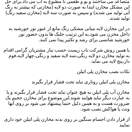
متصاعد می ساختند و بو و طعمی نا مطبوع به آب می داد.برای حل
این مشکل مخازن ابتدا به صورت دو لایه (مخازنی که بیشتر به رنگ
آبی تولید می شدند) و سپس به صورت سه لایه (مخازن سفید رنگ)
تولید شدند.
در این مخازن لایه میانی مشکی رنگ مانع از عبور نور خورشید به
داخل مخزن می شود.به این ترتیب جلبک ها بدون حضور نور
خورشید شانسی برای رشد و تکثیر پیدا نمی کنند.
با همین روش شرکت ناب زیست حسب نیاز مشتریان گرامی اقدام
به تولید مخازن دو لایه رنگی،سه لایه سفید و رنگی،چهار لایه،فوم
دار،پنج لایه می نماید.
نکات نصب مخازن پلی اتیلن
مخازن پلی اتیلن روتاری نباید تحت فشار قرار بگیرند
مخازن آب پلی اتیلن به هیچ عنوان نباید تحت فشار قرار بگیرند و یا
به عبارت دیگر نباید هوابند شوند.این موضوع برای مخازن حجیم یک
ضرورت هست و به همین دلیل حتماً پیشنهاد می شود بر روی آنها
ونت یا هواکش نصب شود.
از قرار دادن اجسام سنگین بر روی بدنه مخازن پلی اتیلن خود داری
نمایید