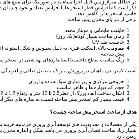
در حداقل متراژ زمین قابل اجرا میباشند در صورتیکه برای منبع های ب
ذکر است که افزایش قطر استخر ها یا افزایش تعداد و نحوه چیدمان 
حاشیه استخر ها را کاهش دهد.
برخی از مزایای مخزن پیش ساخته
قابلیت جابجایی و مونتاژ مجدد
زمان ساخت بسیار کوتاه( یک روز)
خاصیت ضد UV
مقاومت بالای اسکلت فلزی به دلیل سینوس و شکل استوانه ای
پیش ساخته
رنگ مناسب سطح داخلی با استانداردهای بهداشتی در استخر پ
آسیب کمتر بدن ماهیان در پرورش متراکم به دلیل صافی و لغزندگی 
خروجی مرکزی و زیر سازی سبک،ساده و ارزان
حجم کم دیواره ها و ظاهر مناسب
امکان ساخت ابعاد بزرگ از قطر3.5 تا 12 متر و ارتفاع 1.2 تا 2.2 متر
قیمت بسیار کم استخر پیش ساخته نسبت به سازه های دیگر آب
هدف از ساخت استخر پیش ساخته چیست؟
یکی از معضلات و محدودیت های توسعه آبزی پروری فرمانیه،هزینه بالای 
بسیار زیاد ساخت فضای آبزی پروری می باشد.شکل و اندازه مخزن 
زمین دارد.