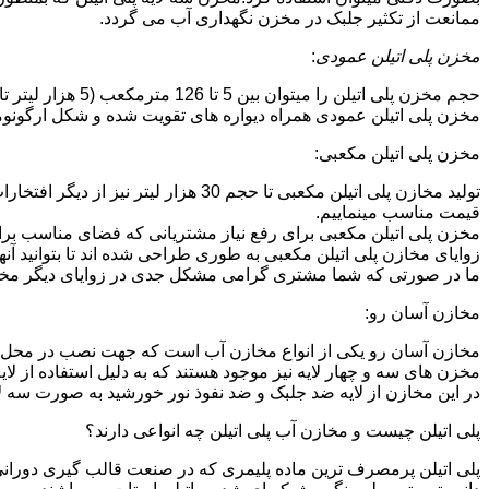
ممانعت از تکثیر جلبک در مخزن نگهداری آب می گردد.
مخزن پلی اتیلن عمودی
:
حجم مخزن پلی اتیلن را میتوان بین 5 تا 126 مترمکعب (5 هزار لیتر تا 126 هزار لیتر) در نظر گرفت.در انواع تک لایه،دولایه و سه لایه که قابل تولید می باشد.
مخزن پلی اتیلن عمودی همراه دیواره های تقویت شده و شکل ارگونومیک خو
مخزن پلی اتیلن مکعبی:
تولید مخازن پلی اتیلن مکعبی تا حجم 
قیمت مناسب مینماییم.
مخزن پلی اتیلن مکعبی برای رفع نیاز مشتریانی که فضای مناسب برای
زوایای مخازن پلی اتیلن مکعبی به طوری طراحی شده اند تا بتوانید آنها
ما در صورتی که شما مشتری گرامی مشکل جدی در زوایای دیگر مخازن پ
مخازن آسان رو:
مخازن آسان رو یکی از انواع مخازن آب است که جهت نصب در محل 
مخزن های سه و چهار لایه نیز موجود هستند که به دلیل استفاده از ل
در این مخازن از لایه ضد جلبک و ضد نفوذ نور خورشید به صورت سه ل
پلی اتیلن چیست و مخازن آب پلی اتیلن چه انواعی دارند؟