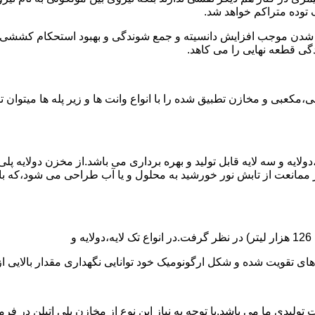
توده متراکم خواهد شد.
الی شدن موجب افزایش دانسیته و جمع شوندگی و بهبود استحکام کشش
گی قطعه نهایی را می کاهد.
عبی و مخازن تطبیق شده را با انواع وانت ها و زیر پله ها میتوان 
دولایه و سه لایه قابل تولید و بهره برداری می باشد.از مخزن دولایه پ
 ممانعت از تابش نور خورشید به محلول و یا آب طراحی می شود،که با
ه و شکل ارگونومیک خود توانایی نگهداری مقدار بالایی از مایعات با PH بالا و پا
30 هزار لیتر نیز از دیگر افتخارات تولیدی ما می باشد.با توجه به نیاز این نوع از مخازن