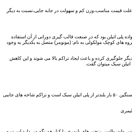
به علت قیمت مناسب،وزن کم و سهولت در جابه جایی،نسبت به دیگر
ه نمود.پلی اتیلن سبک نخستین عضو خانواده پلی اتیلن بود که در صنعت قالب گیری دورانی از آن استفاده
روه های کوچک مولکولی به نام: (مونومر) متصل به یکدیگر به وجود
گر جلوگیری کرده و باعث ایجاد تراکم بالا می شوند و این کاهش
پلی اتیلن سنگین مثل پلی اتیلن سبک از اتم های هیدروژن و کربن تشکیل می شود.فرق در این مورد می باشد که طول زنجیره های پلی اتیلن سنگین ۵۰ بار بلندتر از پلی اتیلن سبک است و تراکم شاخه های جانبی
لیمری
ی واندروالسی،زنجیر های پلیمری را کنار هم نگه می دارد.این نیرو