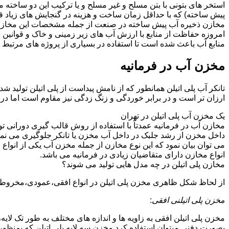
استخر های بتونی با بتن مسلح و غیر مسلح و یا ترکیب این دو ساخت
پیش ساخته) که با حداقل زمان ساخت و هزینه در گنجایش های زیاد قا
مخازن ذخیره آب پیش ساخته در صنعت از جمله مشخصات این مخازن می تو
امروزه حفاظت از منابع با ارزش آب های زیر زمینی و خاک و قوانی
منابع آب باعث شده است تا استفاده در بسیاری از پروژه های مرتبط ب
مخزن آب در فرمانیه
تانکر آب پلی اتیلن همانطور که از نامش پیداست از پلی اتیلن تولید ش
ارزان تر است و در برابر خوردگی و زنگ زدگی نیز مقاوم است اما در
یک مخزن آب پلی اتیلن در تهران
مخازن آب در فرمانیه عمدتاً با استفاده از روش قالب گیری دورانی ت
داخل مخزن از رشد جلبک در داخل آب مخزن یا تانکر جلوگیری می نمای
می توان بیان نمود که این نوع مخازن از جمله مخزن آب یکی از انو
انواع مخازن دارای متقاضیان زیادی در فرمانیه می باشد.
مخازن پلی اتیلن در چه مدل هایی تولید می شوند؟
از لحاظ شکل ظاهری مخزن پلی اتیلن در انواع افقی،عمودی،مخروطی،مک
مخزن پلی اتیلنی افقی
:
مخزن پلی اتیلن افقی به زاویه ها و اندازه های مختلف به طور تک لایه،
بصورت دفنی میتوان استفاده کرد.مخزن سه لایه پلی اتیلن که بمنظور