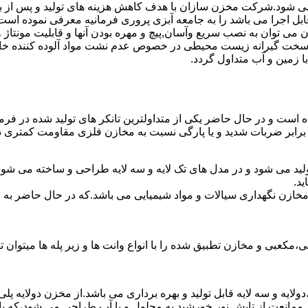
ه می شود.شرکت مخزن سازان با هدف کاهش هزینه های تولید و پس از ب
بل اجرا می باشد را به جامعه آبزی پروری فرمانیه معرفی نموده است
ان به نصب سریع وآسان,پیچ و مهره بودن آنها و قابلیت مونتاژ و دمون
ن سخت گیرانه زیست محیطی در خصوص عدم نشت مواد آلوده کننده خاک
ا زمین و آب متداول گردد.
ده است و در حال حاضر یکی از متداولترین تانکر های تولید شده در فرم
 برابر ضربات شدید و یا پارگی نسبت به مخازن فلزی مقاومت کمتری دا
ولید می شود و در مدل های تک لایه و سه لایه طراحی و ساخته می شوند
د.
اع مخازن نگهداری سیالات و مواد شیمیایی می باشد.که در حال حاضر 
عبی و مخازن تطبیق شده را با انواع وانت ها و زیر پله ها میتوان ت
دولایه و سه لایه قابل تولید و بهره برداری می باشد.از مخزن دولایه پ
 ممانعت از تابش نور خورشید به محلول و یا آب طراحی می شود،که با