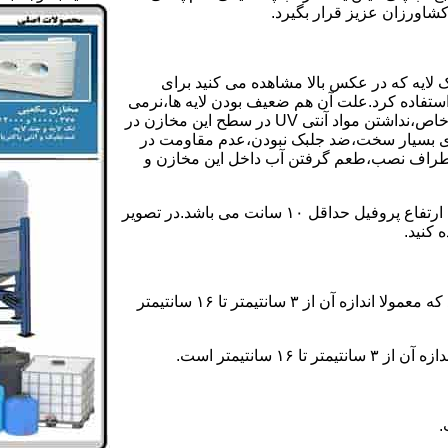
کشاورزان عزیز قرار بگیرد.
 لایه که در عکس بالا مشاهده می کنید برای
ستفاده کرد.علت آن هم ضعیف بودن لایه ها،نرمی
بیش از حد بدنه مخزن،عدم توانایی طراحی این مخازن برای مصارف خاص،نداشتن مواد آنتی UV در سطح این مخازن در
یری بسیار سخت،ضد جلبک نبودن،عدم مقاومت در
اطراف نصب،طعم گرفتن آب داخل این مخازن و
ولی مخازن دوجداره دارای پروفیل دوجداره در بدنه خود می باشند که ارتفاع پروفیل حداقل ۱۰ سانت می باشد.در تصویر
 کنید.
ارتفاع پروفیل : فاصله بین جداره داخلی مخزن و تاج پروفیل می باشد که معمولا اندازه آن از ۳ سانتیمتر تا ۱۶ سانتیمتر
سانتیمتر است.