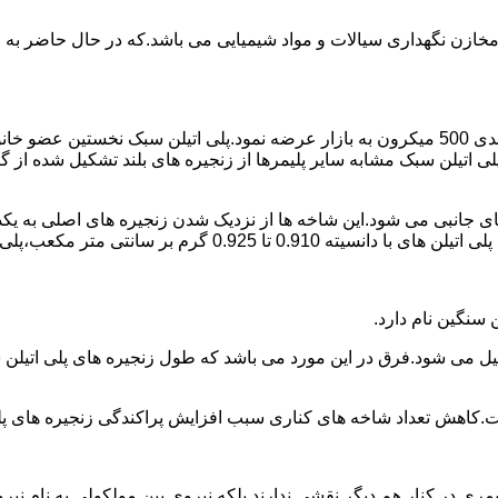
اع مخازن نگهداری سیالات و مواد شیمیایی می باشد.که در حال حاضر 
در سال 1961 میلادی کمپانی اکواستار پودر پلی اتیلن سبک را با دانه بندی 500 میکرون به بازار عرض
لی اتیلن سبک مشابه سایر پلیمرها از زنجیره های بلند تشکیل شده از گ
ی جانبی می شود.این شاخه ها از نزدیک شدن زنجیره های اصلی به یکدی
سانتی متر مکعب،پلی اتیلن سبک میتوان گفت.
ست.کاهش تعداد شاخه های کناری سبب افزایش پراکندگی زنجیره های پ
ی در کنار هم دیگر نقشی ندارند بلکه نیروی بین مولکولی به نام نیروی