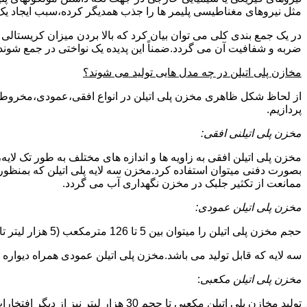
مثل نیروهای مغناطیسی پلیمر ها را جذب همدیگر کرده،سبب ایجاد یک 
در یک جمع بندی کلی می توان بیان کرد که بالا بردن میزان کریست
ضربه و شفافیت آن می گردد.ضمناً این پدیده یک نواختی در جمع شوند
مخازن پلی اتیلن در چه مدل هایی تولید می شوند؟
از لحاظ شکل ظاهری مخزن پلی اتیلن در انواع افقی،عمودی،مخروطی،مک
پردازیم.
مخزن پلی اتیلنی افقی:
مخزن پلی اتیلن افقی به زاویه ها و اندازه های مختلف به طور تک لایه،
بصورت دفنی میتوان استفاده کرد.مخزن سه لایه پلی اتیلن که بمنظور
ممانعت از تکثیر جلبک در مخزن نگهداری آب می گردد.
مخزن پلی اتیلن عمودی:
حجم مخزن پلی اتیلن را میتوان بین 5 تا 126 مترمکعب (5 هزار لیتر تا 126 هزار لیتر) در نظر گرفت.در انواع تک لایه،دولایه و
سه لایه که قابل تولید می باشد.مخزن پلی اتیلن عمودی همراه دیواره های تقویت شد
مخزن پلی اتیلن مکعبی
:
تولید مخازن پلی اتیلن مکعبی تا حجم 