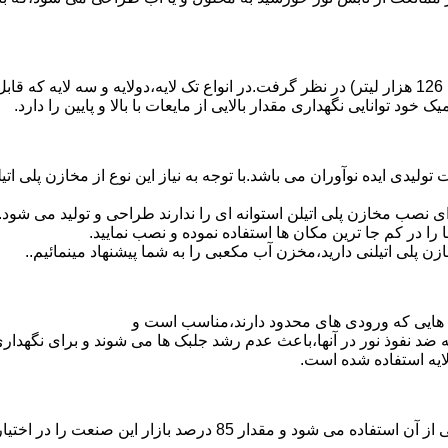
د توانایی نگهداری مقدار بالایی از مایعات با بالا و پایین را دارد.
30 هزار لیتر نیز از دیگر افتخارات تولیدی ایده نوآوران می باشد.با توجه به نیاز این نوع
 نصب مخازن پلی اتیلن استوانه ای را ندارند طراحی و تولید می شود.
 را در کم جا ترین مکان ها استفاده نموده و نصب نمایید.
لی اتیلنی دارید،مخزن آب مکعبی را به شما پیشنهاد مینمائیم..
هایی که ورودی های محدود دارند،مناسب است و
ایه ضد نفوذ نور در آنها،باعث عدم رشد جلبک ها می شوند و برای نگه
ایه استفاده شده است.
پلی اتیلن پرمصرف ترین ماده پلیمری که در صنعت قالب گیری دورانی ا