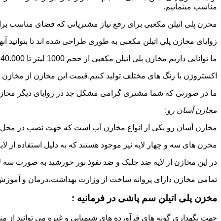
مناسب مینماییم.
مخزن پلی اتیلن مکعبی برای رفع نیاز مشتریانی که فضای مناسب برای
زوایای مخازن پلی اتیلن مکعبی به طوری طراحی شده اند تا بتوانید آنها
ما توانایی داریم مخازن پلی اتیلن مکعبی از حجم 1000 لیتر تا 140.000 لیتر به طور روتاری و دوجداره در قالب های روش
اکستروژن با رنگ های مختلف تولید کنیم.قیمت این مخازن از مخازن ا
ما در صورتی که شما مشتری گرامی مشکل جد در زوایای دیگر مخازن پل
مخازن آسان رو
:
مخازن آسان رو یکی از انواع مخازن آب است که جهت نصب در محل 
مخزن های سه و چهار لایه نیز موجود هستند که به دلیل استفاده از ل
در این مخازن از لایه ضد جلبک و ضد نفوذ نور خورشید به صورت سه ل
تمامی مخازن دارای پروانه ساخت از وزارت بهداشت،درمان و آموزش پزشکی هستند و از موا
مخزن پلی اتیلن سم پاشی در فرمانیه :
جهت نگهداری گونه های فرآورده های شیمیایی و غیره می توانید از منب