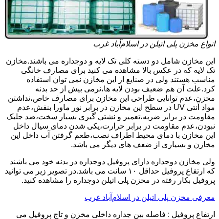
انواع مخزن پلی اتیلن در اسلام‌آباد غرب
این مخازن شامل دو دسته کلی تک لایه و دوجداره می باشند.مخازن
تک لایه که در عکس بالا مشاهده می کنید برای مصارف خانگی
مناسب هستند ولی در صنایع از این مخازن نمی توان استفاده
کرد.علت آن هم ضعیف بودن لایه ها،نرمی بیش از حد بدنه
مخزن،عدم توانایی طراحی این مخازن برای مصارف خاص،نداشتن
مواد آنتی UV در سطح این مخازن در برابر نور ماورا بنفش،عدم
مقاومت در برابر ضربه،تعمیر و نشتی گیری بسیار سخت،ضد جلبک
نبودن،عدم مقاومت در برابر حرارت،یکی شدن دمای سیال داخل
این مخازن با دمای محیط اطراف نصب،طعم گرفتن آب داخل این
مخازن و بسیاری از ضعف های دیگر می باشد.
ولی مخازن دوجداره دارای پروفیل دوجداره در بدنه خود می باشند
که ارتفاع پروفیل حداقل ۱۰ سانت می باشد.در تصویر زیر می توانید
پروفیل بکار رفته در مخزن پلی اتیلن دوجداره را مشاهده کنید.
معرفی مخزن پلی اتیلن در اسلام‌آباد غرب
ارتفاع پروفیل : فاصله بین جداره داخلی مخزن و تاج پروفیل می