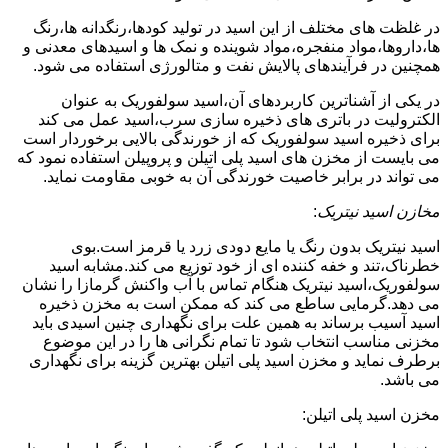
در غلظت های مختلف از این اسید در تولید کودها،رنگدانه ها،رنگ
ها،داروها،مواد منفجره،مواد شوینده و نمک ها و اسیدهای معدنی و
همچنین در فرآیندهای پالایش نفت و متالورژی استفاده می شود.
در یکی از آشناترین کاربردهای آن،اسید سولفوریک به عنوان
الکترولیت در باتری های ذخیره سازی سرب،اسید عمل می کند
برای ذخیره اسید سولفوریک که از خورندگی بالایی برخوردار است
می بایست از مخزن های اسید پلی اتیلن و پروپیلن استفاده نمود که
می تواند در برابر خاصیت خورندگی آن به خوبی مقاومت نماید.
مخازن اسید نیتریک
:
اسید نیتریک بدون رنگ یا مایع دودی زرد یا قرمز است.بوی
خطرناک،تند و خفه کننده ای از خود توزیع می کند.مشابه اسید
سولفوریک،اسید نیتریک هنگام تماس با آب واکنش گرمازا را نشان
می دهد.گرمایی ساطع می کند که ممکن است به مخزن ذخیره
اسید آسیب برساند به همین علت برای نگهداری چنین اسیدی باید
مخزنی مناسب انتخاب شود تا تمام نگرانی ها را در این موضوع
برطرف نماید و مخزن اسید پلی اتیلن بهترین گزینه برای نگهداری
می باشد.
مخزن اسید پلی اتیلن: