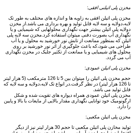
مخزن پلی اتیلنی افقی
:
مخزن پلی اتیلن افقی به زاویه ها و اندازه های مختلف به طور تک
لایه،دولایه و سه لایه قابل تولید و بهره برداری می باشد.از مخزن
دولایه پلی اتیلن بیشتر جهت نگهداری محلولهایی که شیمیایی و یا
نگهداری آب بصورت دفنی میتوان استفاده کرد.مخزن سه لایه پلی
اتیلن که بمنظور ممانعت از تابش نور خورشید به محلول و یا آب
طراحی می شود،که باعث جلوگیری از اثر نور خورشید بر روی
محلول های شیمیایی و یا ممانعت از تکثیر جلبک در مخزن نگهداری
آب می گردد.
مخزن پلی اتیلن عمودی
:
حجم مخزن پلی اتیلن را میتوان بین 5 تا 126 مترمکعب (5 هزار لیتر
تا 126 هزار لیتر) در نظر گرفت.در انواع تک لایه،دولایه و سه لایه که
قابل تولید می باشد.
مخزن پلی اتیلن عمودی همراه دیواره های تقویت شده و شکل
ارگونومیک خود توانایی نگهداری مقدار بالایی از مایعات با بالا و پایین
را دارد.
مخزن پلی اتیلن مکعبی:
تولید مخازن پلی اتیلن مکعبی تا حجم 30 هزار لیتر نیز از دیگر
افتخارات تولیدی ایده نوآوران می باشد.با توجه به نیاز این نوع از