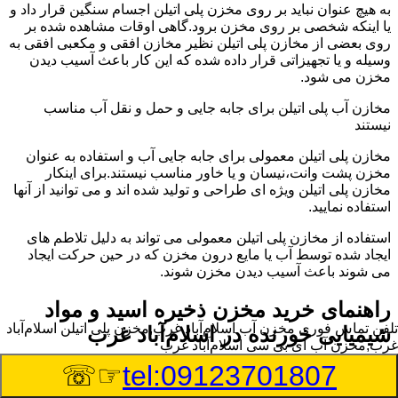
به هیچ عنوان نباید بر روی مخزن پلی اتیلن اجسام سنگین قرار داد و
یا اینکه شخصی بر روی مخزن برود.گاهی اوقات مشاهده شده بر
روی بعضی از مخازن پلی اتیلن نظیر مخازن افقی و مکعبی افقی به
وسیله و یا تجهیزاتی قرار داده شده که این کار باعث آسیب دیدن
مخزن می شود.
مخازن آب پلی اتیلن برای جابه جایی و حمل و نقل آب مناسب
نیستند
مخازن پلی اتیلن معمولی برای جابه جایی آب و استفاده به عنوان
مخزن پشت وانت،نیسان و یا خاور مناسب نیستند.برای اینکار
مخازن پلی اتیلن ویژه ای طراحی و تولید شده اند و می توانید از آنها
استفاده نمایید.
استفاده از مخازن پلی اتیلن معمولی می تواند به دلیل تلاطم های
ایجاد شده توسط آب یا مایع درون مخزن که در حین حرکت ایجاد
می شوند باعث آسیب دیدن مخزن شوند.
راهنمای خرید مخزن ذخیره اسید و مواد
تلفن تماس فوری
مخزن آب اسلام‌آباد غرب,مخزن پلی اتیلن اسلام‌آباد
شیمیایی خورنده در اسلام‌آباد غرب
غرب,مخزن آب ای بی سی اسلام‌آباد غرب
☞☏
tel:09123701807
مخزن ذخیره اسید و مواد شیمیایی باید به گونه ای تولید شوند که
بتوانند در برابر چگالی نسبتا بالا و خورندگی انواع اسیدها مقاومت