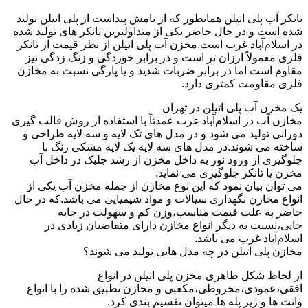
تانکر آب پلی اتیلن همانطور که از نامش پیداست از پلی اتیلن تولید
شده است و در حال حاضر یکی از متداولترین تانکر های تولید شده
در اسلام‌آباد غرب است.مخزن آب پلی اتیلن از نظر قیمت از تانکر
فلزی معمولاً ارزان تر است و در برابر خوردگی و زنگ زدگی نیز
مقاوم است اما در برابر ضربات شدید و یا پارگی نسبت به مخازن
فلزی مقاومت کمتری دارد.
یک مخزن آب پلی اتیلن در تهران
مخازن آب در اسلام‌آباد غرب عمدتاً با استفاده از روش قالب گیری
دورانی تولید می شود و در مدل های تک لایه و سه لایه طراحی و
ساخته می شوند.در مدل های سه لایه یک لایه مشکی رنگ با
جلوگیری از ورود نور به داخل مخزن از رشد جلبک در داخل آب
مخزن یا تانکر جلوگیری می نماید.
می توان بیان نمود که این نوع مخازن از جمله مخزن آب یکی از
انواع مخازن نگهداری سیالات و مواد شیمیایی می باشد.که در حال
حاضر به علت قیمت مناسب،وزن کم و سهولت در جابه
جایی،نسبت به دیگر انواع مخازن دارای متقاضیان زیادی در
اسلام‌آباد غرب می باشد.
مخازن پلی اتیلن در چه مدل هایی تولید می شوند؟
از لحاظ شکل ظاهری مخزن پلی اتیلن در انواع
افقی،عمودی،مخروطی،مکعبی و مخازن تطبیق شده را با انواع
وانت ها و زیر پله ها میتوان تقسیم بندی کرد.