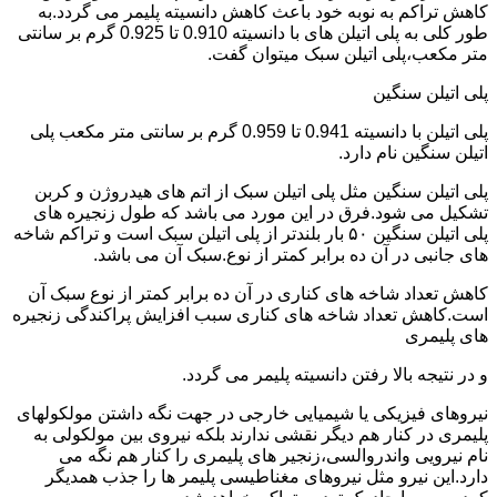
کاهش تراکم به نوبه خود باعث کاهش دانسیته پلیمر می گردد.به
طور کلی به پلی اتیلن های با دانسیته 0.910 تا 0.925 گرم بر سانتی
متر مکعب،پلی اتیلن سبک میتوان گفت.
پلی اتیلن سنگین
پلی اتیلن با دانسیته 0.941 تا 0.959 گرم بر سانتی متر مکعب پلی
اتیلن سنگین نام دارد.
پلی اتیلن سنگین مثل پلی اتیلن سبک از اتم های هیدروژن و کربن
تشکیل می شود.فرق در این مورد می باشد که طول زنجیره های
پلی اتیلن سنگین ۵۰ بار بلندتر از پلی اتیلن سبک است و تراکم شاخه
های جانبی در آن ده برابر کمتر از نوع.سبک آن می باشد.
کاهش تعداد شاخه های کناری در آن ده برابر کمتر از نوع سبک آن
است.کاهش تعداد شاخه های کناری سبب افزایش پراکندگی زنجیره
های پلیمری
و در نتیجه بالا رفتن دانسیته پلیمر می گردد.
نیروهای فیزیکی یا شیمیایی خارجی در جهت نگه داشتن مولکولهای
پلیمری در کنار هم دیگر نقشی ندارند بلکه نیروی بین مولکولی به
نام نیرویی واندروالسی،زنجیر های پلیمری را کنار هم نگه می
دارد.این نیرو مثل نیروهای مغناطیسی پلیمر ها را جذب همدیگر