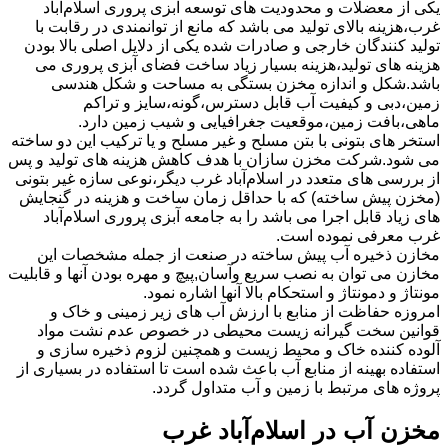
یکی از معضلات و محدودیت های توسعه آبزی پروری اسلام‌آباد
غرب،هزینه بالای تولید می باشد که مانع از توانمندی در رقابت با
تولید کنندگان خارجی و صادرات شده یکی از دلایل اصلی بالا بودن
هزینه های تولید،هزینه بسیار زیاد ساخت فضای آبزی پروری می
باشد.شکل و اندازه مخزن بستگی به مساحت و شکل هندسی
زمین،دبی و کیفیت آب قابل دسترس،گونه،سایز و تراکم
ماهی،بافت زمین،موقعیت جغرافیایی و شیب زمین دارد.
استخر های بتونی با بتن مسلح و غیر مسلح و یا ترکیب این دو ساخته
می شود.شرکت مخزن سازان با هدف کاهش هزینه های تولید و پس
از بررسی های متعدد در اسلام‌آباد غرب دیگر،نوعی سازه غیر بتونی
(مخزن پیش ساخته) که با حداقل زمان ساخت و هزینه در گنجایش
های زیاد قابل اجرا می باشد را به جامعه آبزی پروری اسلام‌آباد
غرب معرفی نموده است.
مخازن ذخیره آب پیش ساخته در صنعت از جمله مشخصات این
مخازن می توان به نصب سریع وآسان,پیچ و مهره بودن آنها و قابلیت
مونتاژ و دمونتاژ و استحکام بالا آنها اشاره نمود.
امروزه حفاظت از منابع با ارزش آب های زیر زمینی و خاک و
قوانین سخت گیرانه زیست محیطی در خصوص عدم نشت مواد
آلوده کننده خاک و محیط زیست و همچنین لزوم ذخیره سازی و
استفاده بهینه از منابع آب باعث شده است تا استفاده در بسیاری از
پروژه های مرتبط با زمین و آب متداول گردد.
مخزن آب در اسلام‌آباد غرب