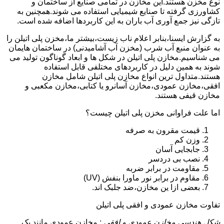
نوع مخزن هستند.این مخازن در تمامی صنایع از ساختمان و
کشاورزی گرفته تا صنایع شیمیایی استفاده می شوند.همچنین به
تازگی نیز جمع آوری آب باران به این کاربردها اضافه شده است.
به گزارش ایسنا،بنابر اعلام ناب زیست،بیشتر ما،مخزن پلی اتیلن را
به عنوان منبع آب شرب (مخزن آب آشامیدنی) در ساختمان هایمان
می شناسیم.مخازن پلی اتیلن در شکل ها و ابعاد گوناگون تولید می
شوند به همین دلیل در کاربردهای مختلفی قابل استفاده
هستند.متداول ترین انواع مخازن پلی اتیلن شامل مخازن
افقی،مخازن عمودی،مخازن آسانرو یا کتابی،مخازن مکعبی و
مخازن قیفی هستند.
اما علت فراوانی مخزن پلی اتیلن چیست؟
قیمت مقرون به صرفه
وزن کم
جابجایی آسان
نصب بی دردسر
مقاومت در برابر ضربه
مقاوم در برابر نور ماورا بنفش (UV)
بعضی ازا ین مخازن،ضد جلبک اند.
تفاوت مخازن عمودی و افقی پلی اتیلن
شکل هندسی مخازن عمودی و افقی
: مخازن عمودی مانند یک