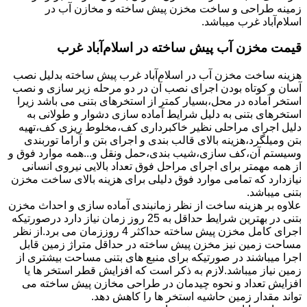
زمینه طراحی و ساخت مخزن پیش ساخته و مخازن آب در
اسلام‌آباد غرب میباشد.
قیمت مخزن آب پیش ساخته در اسلام‌آباد غرب
هزینه ساخت مخزن آب در اسلام‌آباد غرب پیش ساخته بدلیل نصب
آسان و کوتاه بودن اجرای نصب آن در دو مرحله زیر سازی و نصب
استخر آماده در محل،بسیار کمتر از استخرهای بتنی می باشد زیرا
استخرهای بتنی به دلیل شرایط آماده سازی دشوار و طولانی به
دلیل اجرای مراحلی نظیر خاکبرداری کف،مخلوط ریزی کف،تهیه
بتن ومیلگرد،هزینه بالای قالب بندی و اجرای بتن و آراما توربندی
وسیستم آن،کف سازی،شیب بندی،حمل ونقل و...همه موارد فوق و
از همه مهمتر برای اجرای مراحل فوق تعداد بالایی نیروی انسانی
نیازدارد که تمامی موارد فوق دلیلی برای هزینه بالای ساخت مخزن
بتنی میباشد.
علاوه بر هزینه ساخت از نظر زمانبندی آماده سازی و احداث مخزن
بتنی در بهترین شرایط حداقل به 25 روز زمان نیاز دارد درصورتیکه
اجرای کامل مخزن پیش ساخته حداکثر 4 روززمان می برد.از نظر
مساحت زمین نیز مخزن پیش ساخته در حداقل متراژ زمین قابل
اجرا میباشند در صورتیکه برای منبع های بتنی مساحت بیشتری از
زمین نیاز میباشد.لازم به ذکر است که افزایش قطر استخر ها یا
افزایش تعداد و نحوه چیدمان در طراحی مخازن پیش ساخته می
تواند مقدار زمین حاشیه استخر ها را کاهش دهد.