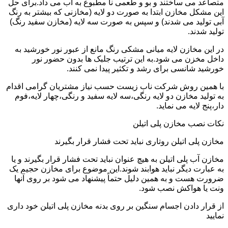
متصاعد می ساختند و بو و طعمی نا مطبوع به آب می داد.برای حل
این مشکل مخازن ابتدا به صورت دو لایه (مخازنی که بیشتر به رنگ
آبی تولید می شدند) و سپس به صورت سه لایه (مخازن سفید رنگ)
تولید شدند.
در این مخازن لایه میانی مشکی رنگ مانع از عبور نور خورشید به
داخل مخزن می شود.به این ترتیب جلبک ها بدون حضور نور
خورشید شانسی برای رشد و تکثیر پیدا نمی کنند.
با همین روش شرکت ناب زیست حسب نیاز مشتریان گرامی اقدام
به تولید مخازن دو لایه رنگی،سه لایه سفید و رنگی،چهار لایه،فوم
دار،پنج لایه می نماید.
نکات نصب مخازن پلی اتیلن
مخازن پلی اتیلن روتاری نباید تحت فشار قرار بگیرند
مخازن آب پلی اتیلن به هیچ عنوان نباید تحت فشار قرار بگیرند و یا
به عبارت دیگر نباید هوابند شوند.این موضوع برای مخازن حجیم یک
ضرورت هست و به همین دلیل حتماً پیشنهاد می شود بر روی آنها
ونت یا هواکش نصب شود.
از قرار دادن اجسام سنگین بر روی بدنه مخازن پلی اتیلن خود داری
نمایید