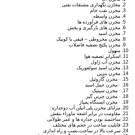
مخازن نگهداری مشتقات نفتی
مخزن نفت خام
مخزن واسطه
مخزن های فرآورده ها
مخزن های بارگیری و پخش
مخزن اسید
مخزن مخروطی – قیفی یا کونیک
مخزن پکیج تصفیه فاضلاب
منهول
اسکرابر تصفیه هوا
مخزن آب ژاول
مخزن اسید سولفوریک
مخزن بنزین
· مخزن گازوئیل
· مخزن حمل اسید
· مخزن سپتیک
· مخزن چربی گیر
· مخزن ایستگاه پمپاژ
مزایای مخزن پلی اتیلن آب دوجداره :
مقاومت در برابر اشعه ماوراء بنفش
ساختمند بودن جداره ها و عمر طولانی
قابلیت ساخت در حجم های مختلف
سرعت بالا در ساخت،نصب و راه اندازی