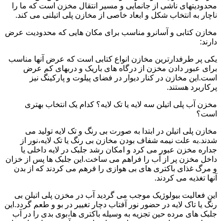
محدودیتهای ناشی از جانمایی و مسیر انتقال مخزن است که ما را
ناچار به انتخاب شکل و ابعاد خاصی از مخازن پلی اتیلنی می کند.
مخازن کتابی و آسانرو مناسب برای مکان هایی که محدودیت عرض
دارند:
یکی پر طرفدارترین مخازن انواع کتابی است که عرض آنها مناسب
برای عبور دادن مخزن از درگاه های باریک و دربهای کم عرض
است.این مخازن در کنار دیوار در فضای پیلوت و پارکینگ نیز
پرکاربرد هستند.
مخزن آب پلی اتیلن سه لایه یا تک لایه؟ کدام یک انتخاب بهتری
است؟
مخازن پلی اتیلن در ابتدا به صورت بی رنگ و تک لایه تولید می
شدند.به علت نیمه شفاف بودن مخازن بی رنگ یا تک لایه،نور از
جداره مخزن عبور می کرد و امکان رشد جلبک در لایه داخلی یا
داخل مخزن پر از آب را فراهم می ساخت.این جلبک ها پس از خزان
و مرگ غذای باکتری های بی هوازی را فرهم می کردند که از بدن
آنها تغذیه می کردند.
این فعالیت بیولوژیک موجب می گردید آب در مخزن پلی اتیلن بی
رنگ یا تاک لایه در حضور نور آفتاب دچار تغییر در بو و طعم گردد.این
جلبک های مرده حین تجزیه به وسیله باکتری ها،بوی بدی را در آب