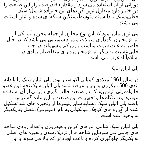
دورانی از آن استفاده می شود و مقدار 85 درصد بازار این صنعت را
در اختیار دارد.متداول ترین گریدهای این خانواده شامل: سبک
خطی،سبک با دانسیته متوسط،سنگین،شبکه ای شده و اتیلن استات
می باشند.
می توان بیان نمود که این نوع مخازن از جمله مخزن آب یکی از
انواع مخازن نگهداری سیالات و مواد شیمیایی می باشد.که در حال
حاضر به علت قیمت مناسب،وزن کم و سهولت در جابه
جایی،نسبت به دیگر انواع مخازن دارای متقاضیان زیادی در
اسلام‌آباد غرب می باشد.
پلی اتیلن سبک:
در سال 1961 میلادی کمپانی اکواستار پودر پلی اتیلن سبک را با دانه
بندی 500 میکرون به بازار عرضه نمود.پلی اتیلن سبک نخستین عضو
خانواده پلی اتیلن بود که در صنعت قالب گیری دورانی از آن استفاده
میشود و دستگاه ها و تجهیزات این صنعت با این ماده گسترش
یافتند.پلی اتیلن سبک مشابه سایر پلیمرها از زنجیره های بلند تشکیل
شده از گروه های کوچک مولکولی به نام: (مونومر) متصل به یکدیگر
به وجود آمده است.
پلی اتیلن سبک شامل اتم های کربن و هیدروژن و تعداد زیادی شاخه
های جانبی می شود.این شاخه ها از نزدیک شدن زنجیره های اصلی
به یکدیگر جلوگیری کرده و باعث ایجاد تراکم بالا می شوند و این