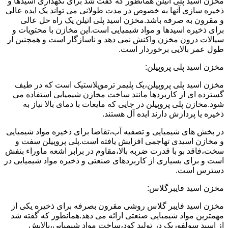
مخزن اسید پلی اتیلن همانطور که گفت شد برای نگهداری اسیدها و
ذخیره سازی آنها به خصوص در مدت طولانی می تواند یک ایده عالی
و مقرون به صرفه باشد.مخزن اسید پلی اتیلن یک راه حل عالی
برای ذخیره اسیدها و مواد شیمیایی است.این مخازن با محتویات و
سیالات درون مخزن واکنش نمی دهد و ناسازگار است و همچنین از
طول عمر بالایی برخوردار است.
مخزن اسید پلی پروپیلن:
مخزن اسید پلی پروپیلن،یک پلیمر ترموپلاستیک است که در طیف
گسترده ای از کاربردها مانند ساخت مخازن شیمیایی استفاده می
شود.مخازن پلی پروپیلن در جایی که مایعات با دمای بالا نیاز به
ذخیره یا پردازش دارند ایده آل هستند.
در بخش های شیمیایی و تصفیه آب،تقاضا برای ذخیره مواد شیمیایی
و مخازن اسیدی تهاجمی افزایش یافته است.پلی پروپیلن سفت و
سخت،فاقد بو با قدرت ضربه بالا،مقاوم در برابر اشعه ماوراء بنفش
است و برای بسیاری از کاربردهای صنعتی و ذخیره مواد شیمیایی در
دسترس است.
مخزن اسید فایبرگلاس:
مخزن اسید فایبر گلاس روشی مقرون بصرفه برای ذخیره یکی از
مهمترین مواد شیمیایی صنعتی ارائه می دهد.همانطور که گفته شد
از اسید سولفوریک در تولید کود،ساخت مواد شیمیایی،پالایش