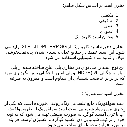
مخزن اسید بر اساس شکل ظاهر:
مکعبی
ته قیفی
افقی
عمودی
مخزن اسید کلریدریک:
مخازن ذخیره اسید کلریدریک از XLPE،HDPE،FRP SG تولید می
شوند.این اسید عمدتا در صنایع غذایی،اسیدی شدن چاه نفت،ترشی
فولاد و تولید مواد شیمیایی استفاده می شود.
این نوع اسید را می توان در مخازن پلی اتیلن ساخته شده از پلی
اتیلن با چگالی بالا (HDPE) و پلی اتیلن با چگالی پایین نگهداری نمود
که در برابر خاصیت شیمیایی ان مقاوم است و مقرون به صرفه
است.
مخزن اسید سولفوریک:
اسید سولفوریک مایع غلیظ،بی رنگ،روغنی،خورنده است که یکی از
تجاری ترین مواد شیمیایی است.اسید سولفوریک از طریق واکنش
آب با تری اکسید گوگرد به صورت صنعتی تهیه می شود که به نوبه
خود از ترکیب شیمیایی دی اکسید گوگرد و اکسیژن توسط فرآیند
تماس یا فرآیند محفظه ای ساخته می شود.