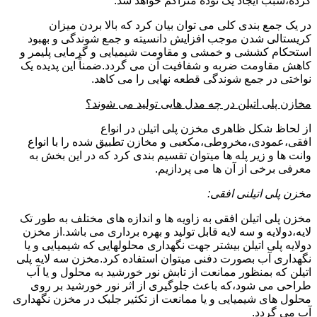
کرده،سبب ایجاد یک توده متراکم خواهد شد.
در یک جمع بندی کلی می توان بیان کرد که بالا بردن میزان
کریستالی شدن موجب افزایش دانسیته و جمع شوندگی و بهبود
استحکام کششی و خمشی و مقاومت شیمیایی و گرمایی پلیمر و
کاهش مقاومت ضربه و شفافیت آن می گردد.ضمناً این پدیده یک
نواختی در جمع شوندگی قطعه نهایی را می کاهد.
مخازن پلی اتیلن در چه مدل هایی تولید می شوند؟
از لحاظ شکل ظاهری مخزن پلی اتیلن در انواع
افقی،عمودی،مخروطی،مکعبی و مخازن تطبیق شده را با انواع
وانت ها و زیر پله ها میتوان تقسیم بندی کرد که در این بخش به
معرفی برخی از آن ها می پردازیم.
مخزن پلی اتیلنی افقی:
مخزن پلی اتیلن افقی به زاویه ها و اندازه های مختلف به طور تک
لایه،دولایه و سه لایه قابل تولید و بهره برداری می باشد.از مخزن
دولایه پلی اتیلن بیشتر جهت نگهداری محلولهایی که شیمیایی و یا
نگهداری آب بصورت دفنی میتوان استفاده کرد.مخزن سه لایه پلی
اتیلن که بمنظور ممانعت از تابش نور خورشید به محلول و یا آب
طراحی می شود،که باعث جلوگیری از اثر نور خورشید بر روی
محلول های شیمیایی و یا ممانعت از تکثیر جلبک در مخزن نگهداری
آب می گردد.